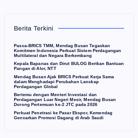
S
rku
an
Pe
Ke
at
Lu
net
pal
Ke
ar
ras
Berita Terkini
a
rja
Ne
i
Ba
Sa
ger
ke
Pasca-BRICS TMM, Mendag Busan Tegaskan
pa
ma
i
Pa
Komitmen Indonesia Perkuat Sistem Perdagangan
Multilateral dan Negara Berkembang
na
dal
Me
sar
Kepala Bapanas dan Dirut BULOG Berikan Bantuan
s
s
am
sir,
Ek
Pangan di Alor, NTT
da
Me
Me
sp
Mendag Busan Ajak BRICS Perkuat Kerja Sama
n
ng
nd
or,
dalam Menghadapi Perubahan Lanskap
Perdagangan Global
Dir
ha
ag
Ke
Bertemu dengan Menteri Investasi dan
a
ut
da
Bu
me
Perdagangan Luar Negeri Mesir, Mendag Busan
Dorong Pertemuan ke-2 JTC pada 2026
BU
pi
sa
nd
Perkuat Penetrasi ke Pasar Ekspor, Kemendag
LO
Pe
n
ag
Gencarkan Promosi Dagang di Arab Saudi
G
rub
Do
Ge
Be
ah
ron
nc