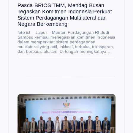
Pasca-BRICS TMM, Mendag Busan
Tegaskan Komitmen Indonesia Perkuat
Sistem Perdagangan Multilateral dan
Negara Berkembang
foto ist Jaipur – Menteri Perdagangan RI Budi
Santoso kembali menegaskan komitmen Indonesia
dalam memperkuat sistem perdagangan
multilateral yang adil, inklusif, terbuka, transparan,
dan berbasis aturan. Di tengah meningkatnya…
E
K
O
N
O
M
I
R
Be