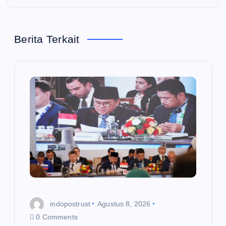
a
Berita Terkait
s
i
p
o
s
indopostrust
Agustus 8, 2026
0 Comments