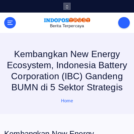
S
k
i
p
t
Berita Terpercaya
o
c
o
n
t
e
Kembangkan New Energy
n
t
Ecosystem, Indonesia Battery
Corporation (IBC) Gandeng
BUMN di 5 Sektor Strategis
Home
Kembangkan New Energy