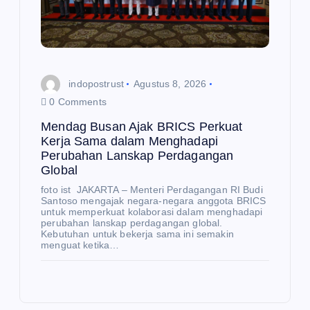
rte
M
mu
E
K
de
O
N
O
ng
M
I
an
indopostrust
Agustus 8, 2026
Me
Me
0 Comments
nd
nte
Mendag Busan Ajak BRICS Perkuat
ag
ri
Kerja Sama dalam Menghadapi
Perubahan Lanskap Perdagangan
Bu
Inv
Global
sa
est
foto ist JAKARTA – Menteri Perdagangan RI Budi
n
asi
E
Santoso mengajak negara-negara anggota BRICS
K
Aj
da
untuk memperkuat kolaborasi dalam menghadapi
O
N
perubahan lanskap perdagangan global.
O
ak
n
Kebutuhan untuk bekerja sama ini semakin
M
I
menguat ketika…
BR
Pe
IC
rda
Pe
S
ga
rku
N
E
Pe
ng
at
W