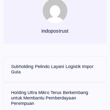
indopostrust
N
Subholding Pelindo Layani Logistik Impor
a
Gula
v
Holding Ultra Mikro Terus Berkembang
i
untuk Membantu Pemberdayaan
Perempuan
g