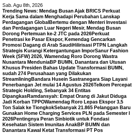
Skip
Sab. Agu 8th, 2026
to
Trending News:
Mendag Busan Ajak BRICS Perkuat
content
Kerja Sama dalam Menghadapi Perubahan Lanskap
Perdagangan Global
Bertemu dengan Menteri Investasi
dan Perdagangan Luar Negeri Mesir, Mendag Busan
Dorong Pertemuan ke-2 JTC pada 2026
Perkuat
Penetrasi ke Pasar Ekspor, Kemendag Gencarkan
Promosi Dagang di Arab Saudi
Hilirisasi PTPN Langkah
Strategis Kurangi Ketergantungan Impor
Sanur Fashion
Week (SFW) 2026, Wamendag Roro Dorong Wastra
Nusantara Mendunia
BP BUMN, Danantara dan Utusan
Khusus Presiden Bahas Update Transformasi BUMN,
sudah 274 Perusahaan yang Dilakukan
Streamlining
Bandara Husein Sastranegara Siap Layani
Penerbangan Jet mulai 14 Agustus 2026
Telkom Percepat
Strategic Holding, Sebanyak 34 Entitas
Dipangkas
Ramdansyah: Empat Orang di Jakut Diduga
Jadi Korban TPPO
Wamendag Roro Lepas Ekspor 3,5
Ton Salak ke Tiongkok
Sebanyak 21.865 Pelanggan Baru
Gunakan Home Charging Services PLN pada Semester I
2026
Pentingnya Peran Sinbiotik untuk Fondasi
Kesehatan Sistem Imunitas Anak
BP BUMN dan
Danantara Kawal Ketat Transformasi PT Pos