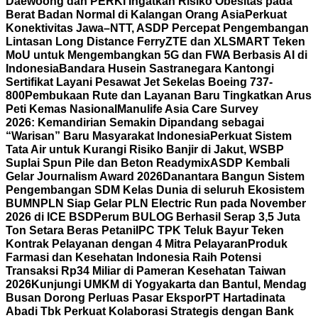
Daewoong dan PERKI Ingatkan Risiko Obesitas pada
Berat Badan Normal di Kalangan Orang Asia
Perkuat
Konektivitas Jawa–NTT, ASDP Percepat Pengembangan
Lintasan Long Distance Ferry
ZTE dan XLSMART Teken
MoU untuk Mengembangkan 5G dan FWA Berbasis AI di
Indonesia
Bandara Husein Sastranegara Kantongi
Sertifikat Layani Pesawat Jet Sekelas Boeing 737-
800
Pembukaan Rute dan Layanan Baru Tingkatkan Arus
Peti Kemas Nasional
Manulife Asia Care Survey
2026: Kemandirian Semakin Dipandang sebagai
“Warisan” Baru Masyarakat Indonesia
Perkuat Sistem
Tata Air untuk Kurangi Risiko Banjir di Jakut, WSBP
Suplai Spun Pile dan Beton Readymix
ASDP Kembali
Gelar Journalism Award 2026
Danantara Bangun Sistem
Pengembangan SDM Kelas Dunia di seluruh Ekosistem
BUMN
PLN Siap Gelar PLN Electric Run pada November
2026 di ICE BSD
Perum BULOG Berhasil Serap 3,5 Juta
Ton Setara Beras Petani
IPC TPK Teluk Bayur Teken
Kontrak Pelayanan dengan 4 Mitra Pelayaran
Produk
Farmasi dan Kesehatan Indonesia Raih Potensi
Transaksi Rp34 Miliar di Pameran Kesehatan Taiwan
2026
Kunjungi UMKM di Yogyakarta dan Bantul, Mendag
Busan Dorong Perluas Pasar Ekspor
PT Hartadinata
Abadi Tbk Perkuat Kolaborasi Strategis dengan Bank