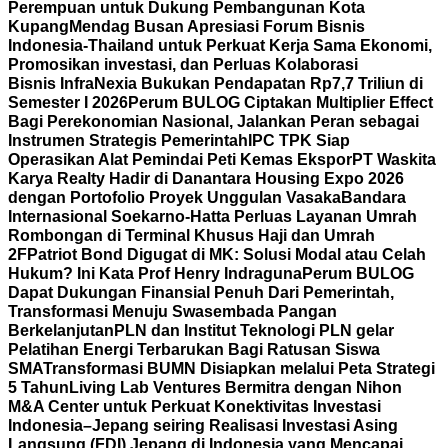
Perempuan untuk Dukung Pembangunan Kota
Kupang
Mendag Busan Apresiasi Forum Bisnis
Indonesia-Thailand untuk Perkuat Kerja Sama Ekonomi,
Promosikan investasi, dan Perluas Kolaborasi
Bisnis
InfraNexia Bukukan Pendapatan Rp7,7 Triliun di
Semester I 2026
Perum BULOG Ciptakan Multiplier Effect
Bagi Perekonomian Nasional, Jalankan Peran sebagai
Instrumen Strategis Pemerintah
IPC TPK Siap
Operasikan Alat Pemindai Peti Kemas Ekspor
PT Waskita
Karya Realty Hadir di Danantara Housing Expo 2026
dengan Portofolio Proyek Unggulan Vasaka
Bandara
Internasional Soekarno-Hatta Perluas Layanan Umrah
Rombongan di Terminal Khusus Haji dan Umrah
2F
Patriot Bond Digugat di MK: Solusi Modal atau Celah
Hukum? Ini Kata Prof Henry Indraguna
Perum BULOG
Dapat Dukungan Finansial Penuh Dari Pemerintah,
Transformasi Menuju Swasembada Pangan
Berkelanjutan
PLN dan Institut Teknologi PLN gelar
Pelatihan Energi Terbarukan Bagi Ratusan Siswa
SMA
Transformasi BUMN Disiapkan melalui Peta Strategi
5 Tahun
Living Lab Ventures Bermitra dengan Nihon
M&A Center untuk Perkuat Konektivitas Investasi
Indonesia–Jepang seiring Realisasi Investasi Asing
Langsung (FDI) Jepang di Indonesia yang Mencapai