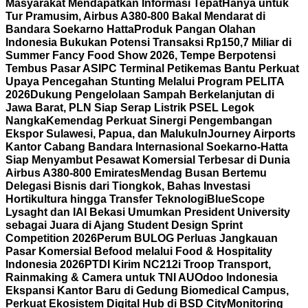
Masyarakat Mendapatkan Informasi Tepat
Hanya untuk
Tur Pramusim, Airbus A380-800 Bakal Mendarat di
Bandara Soekarno Hatta
Produk Pangan Olahan
Indonesia Bukukan Potensi Transaksi Rp150,7 Miliar di
Summer Fancy Food Show 2026, Tempe Berpotensi
Tembus Pasar AS
IPC Terminal Petikemas Bantu Perkuat
Upaya Pencegahan Stunting Melalui Program PELITA
2026
Dukung Pengelolaan Sampah Berkelanjutan di
Jawa Barat, PLN Siap Serap Listrik PSEL Legok
Nangka
Kemendag Perkuat Sinergi Pengembangan
Ekspor Sulawesi, Papua, dan Maluku
InJourney Airports
Kantor Cabang Bandara Internasional Soekarno-Hatta
Siap Menyambut Pesawat Komersial Terbesar di Dunia
Airbus A380-800 Emirates
Mendag Busan Bertemu
Delegasi Bisnis dari Tiongkok, Bahas Investasi
Hortikultura hingga Transfer Teknologi
BlueScope
Lysaght dan IAI Bekasi Umumkan President University
sebagai Juara di Ajang Student Design Sprint
Competition 2026
Perum BULOG Perluas Jangkauan
Pasar Komersial Befood melalui Food & Hospitality
Indonesia 2026
PTDI Kirim NC212i Troop Transport,
Rainmaking & Camera untuk TNI AU
Odoo Indonesia
Ekspansi Kantor Baru di Gedung Biomedical Campus,
Perkuat Ekosistem Digital Hub di BSD City
Monitoring