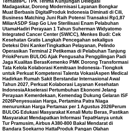
Ternate
IPC TPK Terima Kunjungan Delegasi
Madagaskar, Dorong Modernisasi Layanan Bongkar
Muat Berbasis Digital
Produk Indonesia Diminati di Cili,
Business Matching Juni Raih Potensi Transaksi Rp1,87
Miliar
ASDP Siap Go Live Sterilisasi Enam Pelabuhan
Utama
Hadiri Perayaan 1 Tahun Suherman Widyatomo
Integrated Cancer Center (SWICC), Menkes Budi: Cek
Kesehatan Gratis Langkah Pencegahan sekaligus
Deteksi Dini Kanker
Tingkatkan Pelayanan, Pelindo
Operasikan Terminal 2 Petikemas di Pelabuhan Tanjung
Priok
Perum BULOG Ajak Pengusaha Penggilingan Padi
Jaga Kualitas Beras
Kemenko PMK Dorong Transformasi
Tata Kelola Kolaborasi Kemitraan Indonesia–Tiongkok
untuk Perkuat Kompetensi Talenta Vokasi
Aspen Medical
Hadirkan Rumah Sakit Berstandar Internasional Awal
Tahun 2027, Perkuat Kolaborasi Layanan Kesehatan
Indonesia
Akselerasi Pertumbuhan Ekonomi Jelang
Perayaan Kemerdekaan, Kemendag Dukung Gelaran ISF
2026
Penyesuaian Harga, Pertamina Patra Niaga
menurunkan Harga Pertamax per 1 Agustus 2026
Perum
BULOG Edukasi Masyarakat Kenali Mutu Beras, Pastikan
Masyarakat Mendapatkan Informasi Tepat
Hanya untuk
Tur Pramusim, Airbus A380-800 Bakal Mendarat di
Bandara Soekarno Hatta
Produk Pangan Olahan