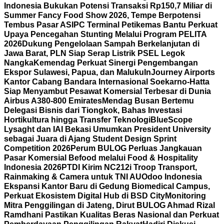
Indonesia Bukukan Potensi Transaksi Rp150,7 Miliar di
Summer Fancy Food Show 2026, Tempe Berpotensi
Tembus Pasar AS
IPC Terminal Petikemas Bantu Perkuat
Upaya Pencegahan Stunting Melalui Program PELITA
2026
Dukung Pengelolaan Sampah Berkelanjutan di
Jawa Barat, PLN Siap Serap Listrik PSEL Legok
Nangka
Kemendag Perkuat Sinergi Pengembangan
Ekspor Sulawesi, Papua, dan Maluku
InJourney Airports
Kantor Cabang Bandara Internasional Soekarno-Hatta
Siap Menyambut Pesawat Komersial Terbesar di Dunia
Airbus A380-800 Emirates
Mendag Busan Bertemu
Delegasi Bisnis dari Tiongkok, Bahas Investasi
Hortikultura hingga Transfer Teknologi
BlueScope
Lysaght dan IAI Bekasi Umumkan President University
sebagai Juara di Ajang Student Design Sprint
Competition 2026
Perum BULOG Perluas Jangkauan
Pasar Komersial Befood melalui Food & Hospitality
Indonesia 2026
PTDI Kirim NC212i Troop Transport,
Rainmaking & Camera untuk TNI AU
Odoo Indonesia
Ekspansi Kantor Baru di Gedung Biomedical Campus,
Perkuat Ekosistem Digital Hub di BSD City
Monitoring
Mitra Penggilingan di Jateng, Dirut BULOG Ahmad Rizal
Ramdhani Pastikan Kualitas Beras Nasional dan Perkuat