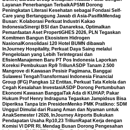
Layanan Penerbangan Terbaik
APSMI Dorong
Peningkatan Literasi Kesehatan sebagai Fondasi Self-
Care yang Bertanggung Jawab di Asia-Pasifik
Mendag
Busan: Kolaborasi Perkuat Industri Kakao
Indonesia
Sinergi BSI dan Danareksa, Optimalkan
Pemanfaatan Aset Properti
GHES 2026, PLN Tegaskan
Komitmen Bangun Ekosistem Hidrogen
Nasional
Konsolidasi 120 Hotel BUMN dibawah
InJourney Hospitality, Perkuat Daya Saing melalui
Pengelolaan yang Lebih Terintegrasi dan
Efisien
Manajemen Baru PT Pos Indonesia Laporkan
Koreksi Pembukuan Rp9 Triliun
ASDP Tanam 2.500
Mangrove di Kawasan Pesisir Pagimana, Banggai
Sulawesi Tengah
Transformasi Indonesia Financial
Group (IFG) Pangkas 12 Entitas, Perkuat Tata Kelola dan
Cegah Kesalahan Investasi
ASDP Dorong Pertumbuhan
Ekonomi Kawasan Banggai
Tak Ada di KUHAP, Pakar
Hukum Prof Henry Indraguna Tegaskan Jampidsus Bisa
Diperiksa Tanpa Izin Presiden
Menko PMK Pratikno: SDM
Unggul Dimulai dari Ruang Aman dan Nyaman untuk
Anak
Semester I 2026, InJourney Airports Bukukan
Pendapatan Usaha Rp10,23 Triliun
Rapat Kerja dengan
Komisi VI DPR RI, Mendag Busan Dorong Pengesahan