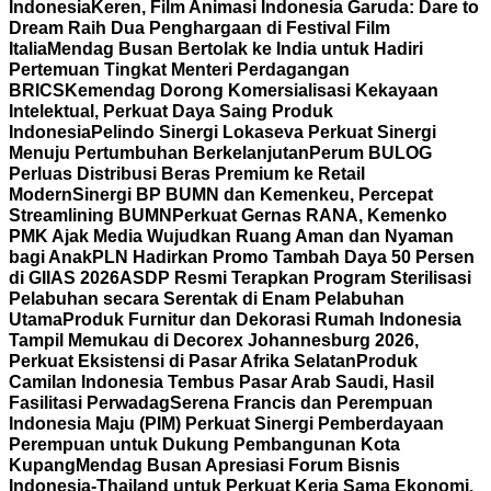
Indonesia
Keren, Film Animasi Indonesia Garuda: Dare to
Dream Raih Dua Penghargaan di Festival Film
Italia
Mendag Busan Bertolak ke India untuk Hadiri
Pertemuan Tingkat Menteri Perdagangan
BRICS
Kemendag Dorong Komersialisasi Kekayaan
Intelektual, Perkuat Daya Saing Produk
Indonesia
Pelindo Sinergi Lokaseva Perkuat Sinergi
Menuju Pertumbuhan Berkelanjutan
Perum BULOG
Perluas Distribusi Beras Premium ke Retail
Modern
Sinergi BP BUMN dan Kemenkeu, Percepat
Streamlining BUMN
Perkuat Gernas RANA, Kemenko
PMK Ajak Media Wujudkan Ruang Aman dan Nyaman
bagi Anak
PLN Hadirkan Promo Tambah Daya 50 Persen
di GIIAS 2026
ASDP Resmi Terapkan Program Sterilisasi
Pelabuhan secara Serentak di Enam Pelabuhan
Utama
Produk Furnitur dan Dekorasi Rumah Indonesia
Tampil Memukau di Decorex Johannesburg 2026,
Perkuat Eksistensi di Pasar Afrika Selatan
Produk
Camilan Indonesia Tembus Pasar Arab Saudi, Hasil
Fasilitasi Perwadag
Serena Francis dan Perempuan
Indonesia Maju (PIM) Perkuat Sinergi Pemberdayaan
Perempuan untuk Dukung Pembangunan Kota
Kupang
Mendag Busan Apresiasi Forum Bisnis
Indonesia-Thailand untuk Perkuat Kerja Sama Ekonomi,