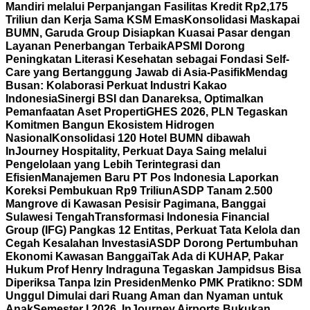
Mandiri melalui Perpanjangan Fasilitas Kredit Rp2,175
Triliun dan Kerja Sama KSM Emas
Konsolidasi Maskapai
BUMN, Garuda Group Disiapkan Kuasai Pasar dengan
Layanan Penerbangan Terbaik
APSMI Dorong
Peningkatan Literasi Kesehatan sebagai Fondasi Self-
Care yang Bertanggung Jawab di Asia-Pasifik
Mendag
Busan: Kolaborasi Perkuat Industri Kakao
Indonesia
Sinergi BSI dan Danareksa, Optimalkan
Pemanfaatan Aset Properti
GHES 2026, PLN Tegaskan
Komitmen Bangun Ekosistem Hidrogen
Nasional
Konsolidasi 120 Hotel BUMN dibawah
InJourney Hospitality, Perkuat Daya Saing melalui
Pengelolaan yang Lebih Terintegrasi dan
Efisien
Manajemen Baru PT Pos Indonesia Laporkan
Koreksi Pembukuan Rp9 Triliun
ASDP Tanam 2.500
Mangrove di Kawasan Pesisir Pagimana, Banggai
Sulawesi Tengah
Transformasi Indonesia Financial
Group (IFG) Pangkas 12 Entitas, Perkuat Tata Kelola dan
Cegah Kesalahan Investasi
ASDP Dorong Pertumbuhan
Ekonomi Kawasan Banggai
Tak Ada di KUHAP, Pakar
Hukum Prof Henry Indraguna Tegaskan Jampidsus Bisa
Diperiksa Tanpa Izin Presiden
Menko PMK Pratikno: SDM
Unggul Dimulai dari Ruang Aman dan Nyaman untuk
Anak
Semester I 2026, InJourney Airports Bukukan