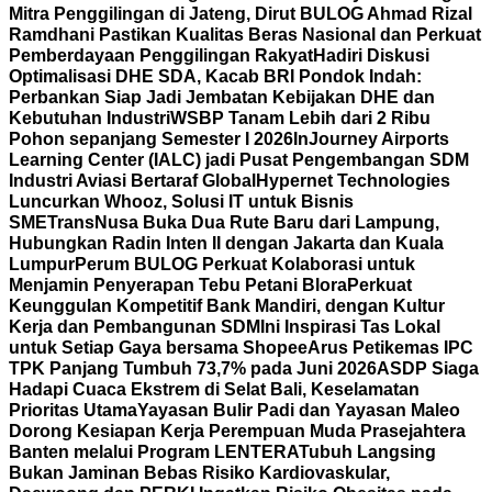
Mitra Penggilingan di Jateng, Dirut BULOG Ahmad Rizal
Ramdhani Pastikan Kualitas Beras Nasional dan Perkuat
Pemberdayaan Penggilingan Rakyat
Hadiri Diskusi
Optimalisasi DHE SDA, Kacab BRI Pondok Indah:
Perbankan Siap Jadi Jembatan Kebijakan DHE dan
Kebutuhan Industri
WSBP Tanam Lebih dari 2 Ribu
Pohon sepanjang Semester I 2026
InJourney Airports
Learning Center (IALC) jadi Pusat Pengembangan SDM
Industri Aviasi Bertaraf Global
Hypernet Technologies
Luncurkan Whooz, Solusi IT untuk Bisnis
SME
TransNusa Buka Dua Rute Baru dari Lampung,
Hubungkan Radin Inten II dengan Jakarta dan Kuala
Lumpur
Perum BULOG Perkuat Kolaborasi untuk
Menjamin Penyerapan Tebu Petani Blora
Perkuat
Keunggulan Kompetitif Bank Mandiri, dengan Kultur
Kerja dan Pembangunan SDM
Ini Inspirasi Tas Lokal
untuk Setiap Gaya bersama Shopee
Arus Petikemas IPC
TPK Panjang Tumbuh 73,7% pada Juni 2026
ASDP Siaga
Hadapi Cuaca Ekstrem di Selat Bali, Keselamatan
Prioritas Utama
Yayasan Bulir Padi dan Yayasan Maleo
Dorong Kesiapan Kerja Perempuan Muda Prasejahtera
Banten melalui Program LENTERA
Tubuh Langsing
Bukan Jaminan Bebas Risiko Kardiovaskular,