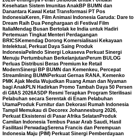
Kesehatan Sistem Imunitas Anak
BP BUMN dan
Danantara Kawal Ketat Transformasi PT Pos
Indonesia
Keren, Film Animasi Indonesia Garuda: Dare to
Dream Raih Dua Penghargaan di Festival Film
Italia
Mendag Busan Bertolak ke India untuk Hadiri
Pertemuan Tingkat Menteri Perdagangan
BRICS
Kemendag Dorong Komersialisasi Kekayaan
Intelektual, Perkuat Daya Saing Produk
Indonesia
Pelindo Sinergi Lokaseva Perkuat Sinergi
Menuju Pertumbuhan Berkelanjutan
Perum BULOG
Perluas Distribusi Beras Premium ke Retail
Modern
Sinergi BP BUMN dan Kemenkeu, Percepat
Streamlining BUMN
Perkuat Gernas RANA, Kemenko
PMK Ajak Media Wujudkan Ruang Aman dan Nyaman
bagi Anak
PLN Hadirkan Promo Tambah Daya 50 Persen
di GIIAS 2026
ASDP Resmi Terapkan Program Sterilisasi
Pelabuhan secara Serentak di Enam Pelabuhan
Utama
Produk Furnitur dan Dekorasi Rumah Indonesia
Tampil Memukau di Decorex Johannesburg 2026,
Perkuat Eksistensi di Pasar Afrika Selatan
Produk
Camilan Indonesia Tembus Pasar Arab Saudi, Hasil
Fasilitasi Perwadag
Serena Francis dan Perempuan
Indonesia Maju (PIM) Perkuat Sinergi Pemberdayaan