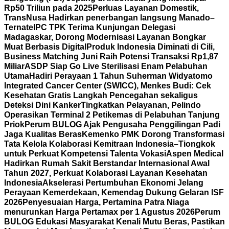
Rp50 Triliun pada 2025
Perluas Layanan Domestik,
TransNusa Hadirkan penerbangan langsung Manado–
Ternate
IPC TPK Terima Kunjungan Delegasi
Madagaskar, Dorong Modernisasi Layanan Bongkar
Muat Berbasis Digital
Produk Indonesia Diminati di Cili,
Business Matching Juni Raih Potensi Transaksi Rp1,87
Miliar
ASDP Siap Go Live Sterilisasi Enam Pelabuhan
Utama
Hadiri Perayaan 1 Tahun Suherman Widyatomo
Integrated Cancer Center (SWICC), Menkes Budi: Cek
Kesehatan Gratis Langkah Pencegahan sekaligus
Deteksi Dini Kanker
Tingkatkan Pelayanan, Pelindo
Operasikan Terminal 2 Petikemas di Pelabuhan Tanjung
Priok
Perum BULOG Ajak Pengusaha Penggilingan Padi
Jaga Kualitas Beras
Kemenko PMK Dorong Transformasi
Tata Kelola Kolaborasi Kemitraan Indonesia–Tiongkok
untuk Perkuat Kompetensi Talenta Vokasi
Aspen Medical
Hadirkan Rumah Sakit Berstandar Internasional Awal
Tahun 2027, Perkuat Kolaborasi Layanan Kesehatan
Indonesia
Akselerasi Pertumbuhan Ekonomi Jelang
Perayaan Kemerdekaan, Kemendag Dukung Gelaran ISF
2026
Penyesuaian Harga, Pertamina Patra Niaga
menurunkan Harga Pertamax per 1 Agustus 2026
Perum
BULOG Edukasi Masyarakat Kenali Mutu Beras, Pastikan