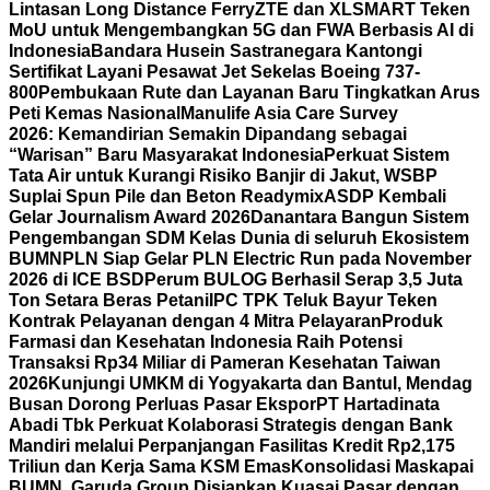
Lintasan Long Distance Ferry
ZTE dan XLSMART Teken
MoU untuk Mengembangkan 5G dan FWA Berbasis AI di
Indonesia
Bandara Husein Sastranegara Kantongi
Sertifikat Layani Pesawat Jet Sekelas Boeing 737-
800
Pembukaan Rute dan Layanan Baru Tingkatkan Arus
Peti Kemas Nasional
Manulife Asia Care Survey
2026: Kemandirian Semakin Dipandang sebagai
“Warisan” Baru Masyarakat Indonesia
Perkuat Sistem
Tata Air untuk Kurangi Risiko Banjir di Jakut, WSBP
Suplai Spun Pile dan Beton Readymix
ASDP Kembali
Gelar Journalism Award 2026
Danantara Bangun Sistem
Pengembangan SDM Kelas Dunia di seluruh Ekosistem
BUMN
PLN Siap Gelar PLN Electric Run pada November
2026 di ICE BSD
Perum BULOG Berhasil Serap 3,5 Juta
Ton Setara Beras Petani
IPC TPK Teluk Bayur Teken
Kontrak Pelayanan dengan 4 Mitra Pelayaran
Produk
Farmasi dan Kesehatan Indonesia Raih Potensi
Transaksi Rp34 Miliar di Pameran Kesehatan Taiwan
2026
Kunjungi UMKM di Yogyakarta dan Bantul, Mendag
Busan Dorong Perluas Pasar Ekspor
PT Hartadinata
Abadi Tbk Perkuat Kolaborasi Strategis dengan Bank
Mandiri melalui Perpanjangan Fasilitas Kredit Rp2,175
Triliun dan Kerja Sama KSM Emas
Konsolidasi Maskapai
BUMN, Garuda Group Disiapkan Kuasai Pasar dengan