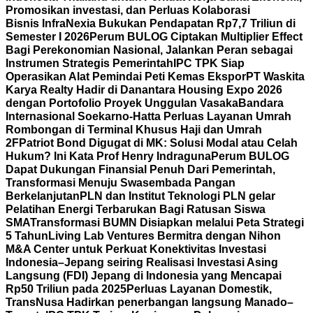
Promosikan investasi, dan Perluas Kolaborasi
Bisnis
InfraNexia Bukukan Pendapatan Rp7,7 Triliun di
Semester I 2026
Perum BULOG Ciptakan Multiplier Effect
Bagi Perekonomian Nasional, Jalankan Peran sebagai
Instrumen Strategis Pemerintah
IPC TPK Siap
Operasikan Alat Pemindai Peti Kemas Ekspor
PT Waskita
Karya Realty Hadir di Danantara Housing Expo 2026
dengan Portofolio Proyek Unggulan Vasaka
Bandara
Internasional Soekarno-Hatta Perluas Layanan Umrah
Rombongan di Terminal Khusus Haji dan Umrah
2F
Patriot Bond Digugat di MK: Solusi Modal atau Celah
Hukum? Ini Kata Prof Henry Indraguna
Perum BULOG
Dapat Dukungan Finansial Penuh Dari Pemerintah,
Transformasi Menuju Swasembada Pangan
Berkelanjutan
PLN dan Institut Teknologi PLN gelar
Pelatihan Energi Terbarukan Bagi Ratusan Siswa
SMA
Transformasi BUMN Disiapkan melalui Peta Strategi
5 Tahun
Living Lab Ventures Bermitra dengan Nihon
M&A Center untuk Perkuat Konektivitas Investasi
Indonesia–Jepang seiring Realisasi Investasi Asing
Langsung (FDI) Jepang di Indonesia yang Mencapai
Rp50 Triliun pada 2025
Perluas Layanan Domestik,
TransNusa Hadirkan penerbangan langsung Manado–