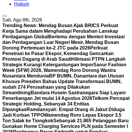
Hukum
Sab. Agu 8th, 2026
Trending News:
Mendag Busan Ajak BRICS Perkuat
Kerja Sama dalam Menghadapi Perubahan Lanskap
Perdagangan Global
Bertemu dengan Menteri Investasi
dan Perdagangan Luar Negeri Mesir, Mendag Busan
Dorong Pertemuan ke-2 JTC pada 2026
Perkuat
Penetrasi ke Pasar Ekspor, Kemendag Gencarkan
Promosi Dagang di Arab Saudi
Hilirisasi PTPN Langkah
Strategis Kurangi Ketergantungan Impor
Sanur Fashion
Week (SFW) 2026, Wamendag Roro Dorong Wastra
Nusantara Mendunia
BP BUMN, Danantara dan Utusan
Khusus Presiden Bahas Update Transformasi BUMN,
sudah 274 Perusahaan yang Dilakukan
Streamlining
Bandara Husein Sastranegara Siap Layani
Penerbangan Jet mulai 14 Agustus 2026
Telkom Percepat
Strategic Holding, Sebanyak 34 Entitas
Dipangkas
Ramdansyah: Empat Orang di Jakut Diduga
Jadi Korban TPPO
Wamendag Roro Lepas Ekspor 3,5
Ton Salak ke Tiongkok
Sebanyak 21.865 Pelanggan Baru
Gunakan Home Charging Services PLN pada Semester I
2026
Pentingnya Peran Sinbiotik untuk Fondasi