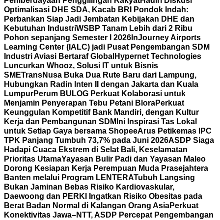
Pemberdayaan Penggilingan Rakyat
Hadiri Diskusi
Optimalisasi DHE SDA, Kacab BRI Pondok Indah:
Perbankan Siap Jadi Jembatan Kebijakan DHE dan
Kebutuhan Industri
WSBP Tanam Lebih dari 2 Ribu
Pohon sepanjang Semester I 2026
InJourney Airports
Learning Center (IALC) jadi Pusat Pengembangan SDM
Industri Aviasi Bertaraf Global
Hypernet Technologies
Luncurkan Whooz, Solusi IT untuk Bisnis
SME
TransNusa Buka Dua Rute Baru dari Lampung,
Hubungkan Radin Inten II dengan Jakarta dan Kuala
Lumpur
Perum BULOG Perkuat Kolaborasi untuk
Menjamin Penyerapan Tebu Petani Blora
Perkuat
Keunggulan Kompetitif Bank Mandiri, dengan Kultur
Kerja dan Pembangunan SDM
Ini Inspirasi Tas Lokal
untuk Setiap Gaya bersama Shopee
Arus Petikemas IPC
TPK Panjang Tumbuh 73,7% pada Juni 2026
ASDP Siaga
Hadapi Cuaca Ekstrem di Selat Bali, Keselamatan
Prioritas Utama
Yayasan Bulir Padi dan Yayasan Maleo
Dorong Kesiapan Kerja Perempuan Muda Prasejahtera
Banten melalui Program LENTERA
Tubuh Langsing
Bukan Jaminan Bebas Risiko Kardiovaskular,
Daewoong dan PERKI Ingatkan Risiko Obesitas pada
Berat Badan Normal di Kalangan Orang Asia
Perkuat
Konektivitas Jawa–NTT, ASDP Percepat Pengembangan