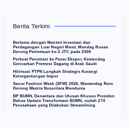
an
Pe
W
Lu
net
ee
ar
ras
k
E
K
U
Ne
i
(S
Berita Terkini
O
N
O
ger
ke
F
M
I
i
Pa
W)
Bertemu dengan Menteri Investasi dan
Perdagangan Luar Negeri Mesir, Mendag Busan
Me
sar
Hili
20
Dorong Pertemuan ke-2 JTC pada 2026
sir,
Ek
ris
26,
Perkuat Penetrasi ke Pasar Ekspor, Kemendag
Me
sp
asi
W
Gencarkan Promosi Dagang di Arab Saudi
nd
or,
PT
am
Hilirisasi PTPN Langkah Strategis Kurangi
Ketergantungan Impor
ag
Ke
PN
en
Sanur Fashion Week (SFW) 2026, Wamendag Roro
Bu
me
La
da
Dorong Wastra Nusantara Mendunia
sa
nd
ng
g
BP BUMN, Danantara dan Utusan Khusus Presiden
Bahas Update Transformasi BUMN, sudah 274
n
ag
ka
Ro
Perusahaan yang Dilakukan Streamlining
Do
Ge
h
ro
ron
nc
Str
Do
g
ark
ate
ron