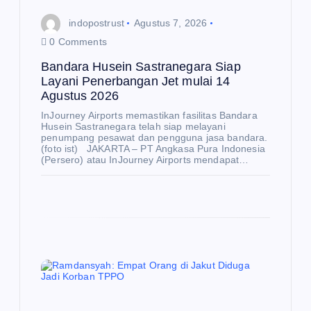
indopostrust
Agustus 7, 2026
0 Comments
Bandara Husein Sastranegara Siap
Layani Penerbangan Jet mulai 14
Agustus 2026
InJourney Airports memastikan fasilitas Bandara
Husein Sastranegara telah siap melayani
penumpang pesawat dan pengguna jasa bandara.
(foto ist) JAKARTA – PT Angkasa Pura Indonesia
(Persero) atau InJourney Airports mendapat…
E
K
O
N
O
M
I
Be
rte