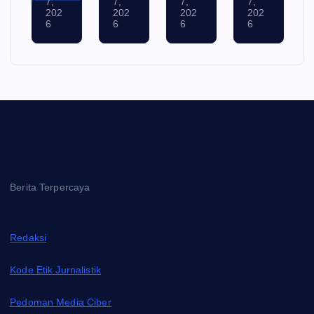
7,
7,
7,
7,
202
202
202
202
6
6
6
6
Berita Terpercaya
Redaksi
Kode Etik Jurnalistik
Pedoman Media Ciber