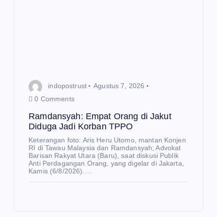
mu
de
ng
an
Me
nte
indopostrust
Agustus 7, 2026
ri
0 Comments
Inv
E
K
est
O
Ramdansyah: Empat Orang di Jakut
N
O
Diduga Jadi Korban TPPO
asi
M
E
I
K
da
Keterangan foto: Aris Heru Utomo, mantan Konjen
O
N
RI di Tawau Malaysia dan Ramdansyah; Advokat
O
n
Sa
Barisan Rakyat Utara (Baru), saat diskusi Publik
M
I
Anti Perdagangan Orang, yang digelar di Jakarta,
Pe
nur
Kamis (6/8/2026).…
rda
Pe
Fa
ga
rku
shi
ng
at
on