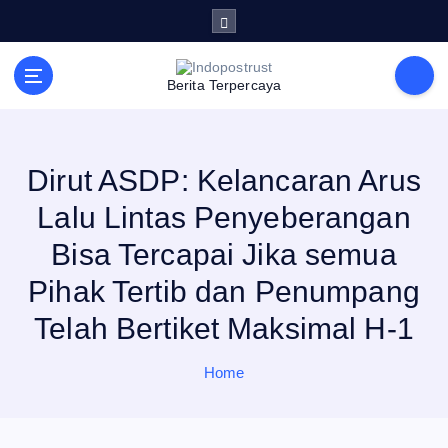
S
k
i
p
t
Berita Terpercaya
o
c
o
n
t
e
Dirut ASDP: Kelancaran Arus
n
t
Lalu Lintas Penyeberangan
Bisa Tercapai Jika semua
Pihak Tertib dan Penumpang
Telah Bertiket Maksimal H-1
Home