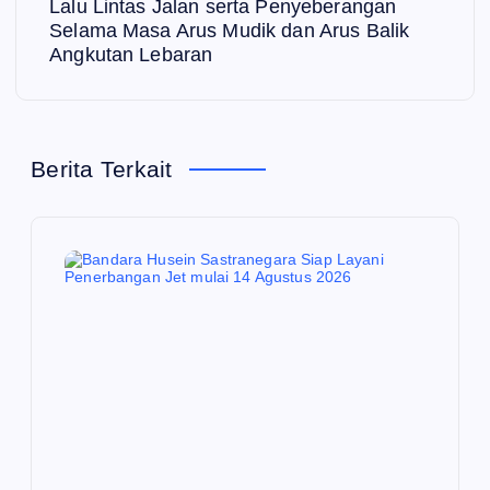
g
Lalu Lintas Jalan serta Penyeberangan
Selama Masa Arus Mudik dan Arus Balik
a
Angkutan Lebaran
s
i
Berita Terkait
p
o
s