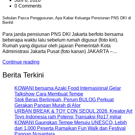
Juni 6, 2026
0 Comments
Sebulan Pasca Penggusuran, Apa Kabar Keluarga Pensiunan PNS DKI di
Benhil
Para janda pensiunan PNS DKI Jakarta berfoto bersama
beberapa waktu lalu sebelum rumah digusur (foto kiri).
Rumah yang digusur oleh jajaran Pemerintah Kota
Administrasi Jakarta Pusat (foto kanan) JAKARTA –…
Continue reading
Berita Terkini
KOWANI bersama Azaki Food Internasional Gelar
Talkshow Cara Membuat Tempe
Stok Beras Berlimpah, Perum BULOG Perkuat
Gerakan Pangan Murah di Alor
URBAN BREAK & TOY CON SEOUL 2026, Kreator Art
Toys Indonesia raih Potensi Transaksi Rp17 miliar
KOWANI Gaungkan Tempe Menuju UNESCO, Lebih
dari 1.000 Peserta Ramaikan Fun Walk dan Festival
Pangan Nusantara