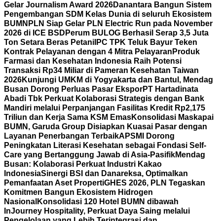
Gelar Journalism Award 2026
Danantara Bangun Sistem
Pengembangan SDM Kelas Dunia di seluruh Ekosistem
BUMN
PLN Siap Gelar PLN Electric Run pada November
2026 di ICE BSD
Perum BULOG Berhasil Serap 3,5 Juta
Ton Setara Beras Petani
IPC TPK Teluk Bayur Teken
Kontrak Pelayanan dengan 4 Mitra Pelayaran
Produk
Farmasi dan Kesehatan Indonesia Raih Potensi
Transaksi Rp34 Miliar di Pameran Kesehatan Taiwan
2026
Kunjungi UMKM di Yogyakarta dan Bantul, Mendag
Busan Dorong Perluas Pasar Ekspor
PT Hartadinata
Abadi Tbk Perkuat Kolaborasi Strategis dengan Bank
Mandiri melalui Perpanjangan Fasilitas Kredit Rp2,175
Triliun dan Kerja Sama KSM Emas
Konsolidasi Maskapai
BUMN, Garuda Group Disiapkan Kuasai Pasar dengan
Layanan Penerbangan Terbaik
APSMI Dorong
Peningkatan Literasi Kesehatan sebagai Fondasi Self-
Care yang Bertanggung Jawab di Asia-Pasifik
Mendag
Busan: Kolaborasi Perkuat Industri Kakao
Indonesia
Sinergi BSI dan Danareksa, Optimalkan
Pemanfaatan Aset Properti
GHES 2026, PLN Tegaskan
Komitmen Bangun Ekosistem Hidrogen
Nasional
Konsolidasi 120 Hotel BUMN dibawah
InJourney Hospitality, Perkuat Daya Saing melalui
Pengelolaan yang Lebih Terintegrasi dan