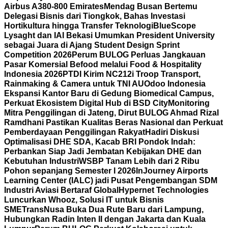
Airbus A380-800 Emirates
Mendag Busan Bertemu
Delegasi Bisnis dari Tiongkok, Bahas Investasi
Hortikultura hingga Transfer Teknologi
BlueScope
Lysaght dan IAI Bekasi Umumkan President University
sebagai Juara di Ajang Student Design Sprint
Competition 2026
Perum BULOG Perluas Jangkauan
Pasar Komersial Befood melalui Food & Hospitality
Indonesia 2026
PTDI Kirim NC212i Troop Transport,
Rainmaking & Camera untuk TNI AU
Odoo Indonesia
Ekspansi Kantor Baru di Gedung Biomedical Campus,
Perkuat Ekosistem Digital Hub di BSD City
Monitoring
Mitra Penggilingan di Jateng, Dirut BULOG Ahmad Rizal
Ramdhani Pastikan Kualitas Beras Nasional dan Perkuat
Pemberdayaan Penggilingan Rakyat
Hadiri Diskusi
Optimalisasi DHE SDA, Kacab BRI Pondok Indah:
Perbankan Siap Jadi Jembatan Kebijakan DHE dan
Kebutuhan Industri
WSBP Tanam Lebih dari 2 Ribu
Pohon sepanjang Semester I 2026
InJourney Airports
Learning Center (IALC) jadi Pusat Pengembangan SDM
Industri Aviasi Bertaraf Global
Hypernet Technologies
Luncurkan Whooz, Solusi IT untuk Bisnis
SME
TransNusa Buka Dua Rute Baru dari Lampung,
Hubungkan Radin Inten II dengan Jakarta dan Kuala