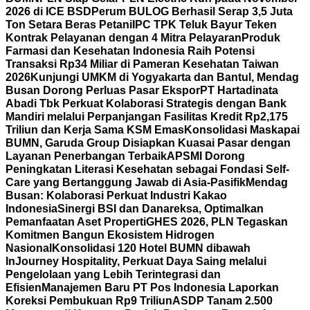
2026 di ICE BSD
Perum BULOG Berhasil Serap 3,5 Juta
Ton Setara Beras Petani
IPC TPK Teluk Bayur Teken
Kontrak Pelayanan dengan 4 Mitra Pelayaran
Produk
Farmasi dan Kesehatan Indonesia Raih Potensi
Transaksi Rp34 Miliar di Pameran Kesehatan Taiwan
2026
Kunjungi UMKM di Yogyakarta dan Bantul, Mendag
Busan Dorong Perluas Pasar Ekspor
PT Hartadinata
Abadi Tbk Perkuat Kolaborasi Strategis dengan Bank
Mandiri melalui Perpanjangan Fasilitas Kredit Rp2,175
Triliun dan Kerja Sama KSM Emas
Konsolidasi Maskapai
BUMN, Garuda Group Disiapkan Kuasai Pasar dengan
Layanan Penerbangan Terbaik
APSMI Dorong
Peningkatan Literasi Kesehatan sebagai Fondasi Self-
Care yang Bertanggung Jawab di Asia-Pasifik
Mendag
Busan: Kolaborasi Perkuat Industri Kakao
Indonesia
Sinergi BSI dan Danareksa, Optimalkan
Pemanfaatan Aset Properti
GHES 2026, PLN Tegaskan
Komitmen Bangun Ekosistem Hidrogen
Nasional
Konsolidasi 120 Hotel BUMN dibawah
InJourney Hospitality, Perkuat Daya Saing melalui
Pengelolaan yang Lebih Terintegrasi dan
Efisien
Manajemen Baru PT Pos Indonesia Laporkan
Koreksi Pembukuan Rp9 Triliun
ASDP Tanam 2.500