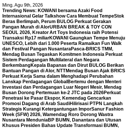
Skip
Ming. Agu 9th, 2026
to
Trending News:
KOWANI bersama Azaki Food
content
Internasional Gelar Talkshow Cara Membuat Tempe
Stok
Beras Berlimpah, Perum BULOG Perkuat Gerakan
Pangan Murah di Alor
URBAN BREAK & TOY CON
SEOUL 2026, Kreator Art Toys Indonesia raih Potensi
Transaksi Rp17 miliar
KOWANI Gaungkan Tempe Menuju
UNESCO, Lebih dari 1.000 Peserta Ramaikan Fun Walk
dan Festival Pangan Nusantara
Pasca-BRICS TMM,
Mendag Busan Tegaskan Komitmen Indonesia Perkuat
Sistem Perdagangan Multilateral dan Negara
Berkembang
Kepala Bapanas dan Dirut BULOG Berikan
Bantuan Pangan di Alor, NTT
Mendag Busan Ajak BRICS
Perkuat Kerja Sama dalam Menghadapi Perubahan
Lanskap Perdagangan Global
Bertemu dengan Menteri
Investasi dan Perdagangan Luar Negeri Mesir, Mendag
Busan Dorong Pertemuan ke-2 JTC pada 2026
Perkuat
Penetrasi ke Pasar Ekspor, Kemendag Gencarkan
Promosi Dagang di Arab Saudi
Hilirisasi PTPN Langkah
Strategis Kurangi Ketergantungan Impor
Sanur Fashion
Week (SFW) 2026, Wamendag Roro Dorong Wastra
Nusantara Mendunia
BP BUMN, Danantara dan Utusan
Khusus Presiden Bahas Update Transformasi BUMN,