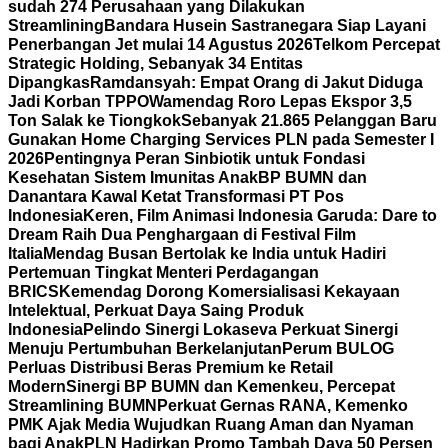
sudah 274 Perusahaan yang Dilakukan
Streamlining
Bandara Husein Sastranegara Siap Layani
Penerbangan Jet mulai 14 Agustus 2026
Telkom Percepat
Strategic Holding, Sebanyak 34 Entitas
Dipangkas
Ramdansyah: Empat Orang di Jakut Diduga
Jadi Korban TPPO
Wamendag Roro Lepas Ekspor 3,5
Ton Salak ke Tiongkok
Sebanyak 21.865 Pelanggan Baru
Gunakan Home Charging Services PLN pada Semester I
2026
Pentingnya Peran Sinbiotik untuk Fondasi
Kesehatan Sistem Imunitas Anak
BP BUMN dan
Danantara Kawal Ketat Transformasi PT Pos
Indonesia
Keren, Film Animasi Indonesia Garuda: Dare to
Dream Raih Dua Penghargaan di Festival Film
Italia
Mendag Busan Bertolak ke India untuk Hadiri
Pertemuan Tingkat Menteri Perdagangan
BRICS
Kemendag Dorong Komersialisasi Kekayaan
Intelektual, Perkuat Daya Saing Produk
Indonesia
Pelindo Sinergi Lokaseva Perkuat Sinergi
Menuju Pertumbuhan Berkelanjutan
Perum BULOG
Perluas Distribusi Beras Premium ke Retail
Modern
Sinergi BP BUMN dan Kemenkeu, Percepat
Streamlining BUMN
Perkuat Gernas RANA, Kemenko
PMK Ajak Media Wujudkan Ruang Aman dan Nyaman
bagi Anak
PLN Hadirkan Promo Tambah Daya 50 Persen