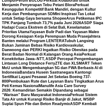
Lumpur
Perum BULOG Perkuat Kolaborasi untuk
Menjamin Penyerapan Tebu Petani Blora
Perkuat
Keunggulan Kompetitif Bank Mandiri, dengan Kultur
Kerja dan Pembangunan SDM
Ini Inspirasi Tas Lokal
untuk Setiap Gaya bersama Shopee
Arus Petikemas IPC
TPK Panjang Tumbuh 73,7% pada Juni 2026
ASDP Siaga
Hadapi Cuaca Ekstrem di Selat Bali, Keselamatan
Prioritas Utama
Yayasan Bulir Padi dan Yayasan Maleo
Dorong Kesiapan Kerja Perempuan Muda Prasejahtera
Banten melalui Program LENTERA
Tubuh Langsing
Bukan Jaminan Bebas Risiko Kardiovaskular,
Daewoong dan PERKI Ingatkan Risiko Obesitas pada
Berat Badan Normal di Kalangan Orang Asia
Perkuat
Konektivitas Jawa–NTT, ASDP Percepat Pengembangan
Lintasan Long Distance Ferry
ZTE dan XLSMART Teken
MoU untuk Mengembangkan 5G dan FWA Berbasis AI di
Indonesia
Bandara Husein Sastranegara Kantongi
Sertifikat Layani Pesawat Jet Sekelas Boeing 737-
800
Pembukaan Rute dan Layanan Baru Tingkatkan Arus
Peti Kemas Nasional
Manulife Asia Care Survey
2026: Kemandirian Semakin Dipandang sebagai
“Warisan” Baru Masyarakat Indonesia
Perkuat Sistem
Tata Air untuk Kurangi Risiko Banjir di Jakut, WSBP
Suplai Spun Pile dan Beton Readymix
ASDP Kembali