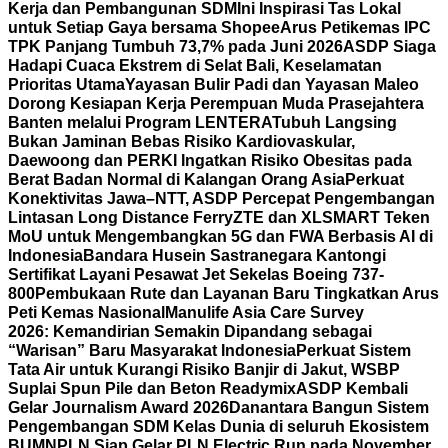
Kerja dan Pembangunan SDM
Ini Inspirasi Tas Lokal
untuk Setiap Gaya bersama Shopee
Arus Petikemas IPC
TPK Panjang Tumbuh 73,7% pada Juni 2026
ASDP Siaga
Hadapi Cuaca Ekstrem di Selat Bali, Keselamatan
Prioritas Utama
Yayasan Bulir Padi dan Yayasan Maleo
Dorong Kesiapan Kerja Perempuan Muda Prasejahtera
Banten melalui Program LENTERA
Tubuh Langsing
Bukan Jaminan Bebas Risiko Kardiovaskular,
Daewoong dan PERKI Ingatkan Risiko Obesitas pada
Berat Badan Normal di Kalangan Orang Asia
Perkuat
Konektivitas Jawa–NTT, ASDP Percepat Pengembangan
Lintasan Long Distance Ferry
ZTE dan XLSMART Teken
MoU untuk Mengembangkan 5G dan FWA Berbasis AI di
Indonesia
Bandara Husein Sastranegara Kantongi
Sertifikat Layani Pesawat Jet Sekelas Boeing 737-
800
Pembukaan Rute dan Layanan Baru Tingkatkan Arus
Peti Kemas Nasional
Manulife Asia Care Survey
2026: Kemandirian Semakin Dipandang sebagai
“Warisan” Baru Masyarakat Indonesia
Perkuat Sistem
Tata Air untuk Kurangi Risiko Banjir di Jakut, WSBP
Suplai Spun Pile dan Beton Readymix
ASDP Kembali
Gelar Journalism Award 2026
Danantara Bangun Sistem
Pengembangan SDM Kelas Dunia di seluruh Ekosistem
BUMN
PLN Siap Gelar PLN Electric Run pada November