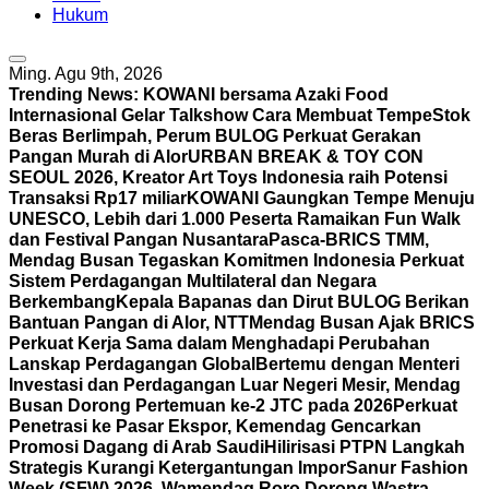
Hukum
Ming. Agu 9th, 2026
Trending News:
KOWANI bersama Azaki Food
Internasional Gelar Talkshow Cara Membuat Tempe
Stok
Beras Berlimpah, Perum BULOG Perkuat Gerakan
Pangan Murah di Alor
URBAN BREAK & TOY CON
SEOUL 2026, Kreator Art Toys Indonesia raih Potensi
Transaksi Rp17 miliar
KOWANI Gaungkan Tempe Menuju
UNESCO, Lebih dari 1.000 Peserta Ramaikan Fun Walk
dan Festival Pangan Nusantara
Pasca-BRICS TMM,
Mendag Busan Tegaskan Komitmen Indonesia Perkuat
Sistem Perdagangan Multilateral dan Negara
Berkembang
Kepala Bapanas dan Dirut BULOG Berikan
Bantuan Pangan di Alor, NTT
Mendag Busan Ajak BRICS
Perkuat Kerja Sama dalam Menghadapi Perubahan
Lanskap Perdagangan Global
Bertemu dengan Menteri
Investasi dan Perdagangan Luar Negeri Mesir, Mendag
Busan Dorong Pertemuan ke-2 JTC pada 2026
Perkuat
Penetrasi ke Pasar Ekspor, Kemendag Gencarkan
Promosi Dagang di Arab Saudi
Hilirisasi PTPN Langkah
Strategis Kurangi Ketergantungan Impor
Sanur Fashion
Week (SFW) 2026, Wamendag Roro Dorong Wastra