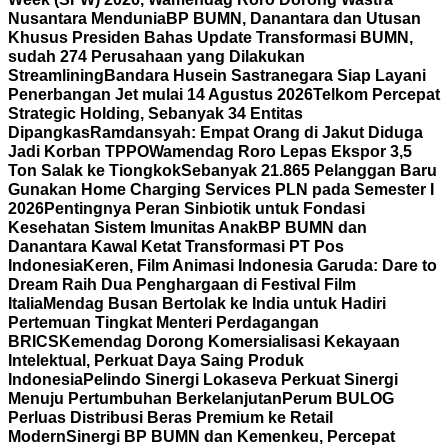
Nusantara Mendunia
BP BUMN, Danantara dan Utusan
Khusus Presiden Bahas Update Transformasi BUMN,
sudah 274 Perusahaan yang Dilakukan
Streamlining
Bandara Husein Sastranegara Siap Layani
Penerbangan Jet mulai 14 Agustus 2026
Telkom Percepat
Strategic Holding, Sebanyak 34 Entitas
Dipangkas
Ramdansyah: Empat Orang di Jakut Diduga
Jadi Korban TPPO
Wamendag Roro Lepas Ekspor 3,5
Ton Salak ke Tiongkok
Sebanyak 21.865 Pelanggan Baru
Gunakan Home Charging Services PLN pada Semester I
2026
Pentingnya Peran Sinbiotik untuk Fondasi
Kesehatan Sistem Imunitas Anak
BP BUMN dan
Danantara Kawal Ketat Transformasi PT Pos
Indonesia
Keren, Film Animasi Indonesia Garuda: Dare to
Dream Raih Dua Penghargaan di Festival Film
Italia
Mendag Busan Bertolak ke India untuk Hadiri
Pertemuan Tingkat Menteri Perdagangan
BRICS
Kemendag Dorong Komersialisasi Kekayaan
Intelektual, Perkuat Daya Saing Produk
Indonesia
Pelindo Sinergi Lokaseva Perkuat Sinergi
Menuju Pertumbuhan Berkelanjutan
Perum BULOG
Perluas Distribusi Beras Premium ke Retail
Modern
Sinergi BP BUMN dan Kemenkeu, Percepat