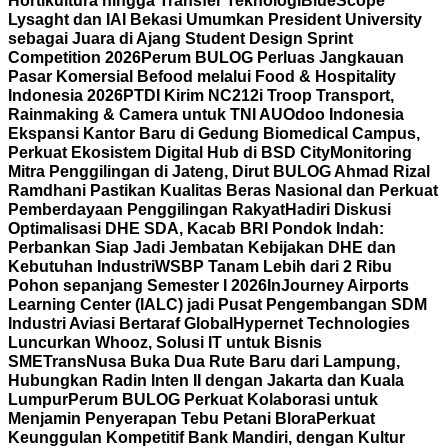
Hortikultura hingga Transfer Teknologi
BlueScope
Lysaght dan IAI Bekasi Umumkan President University
sebagai Juara di Ajang Student Design Sprint
Competition 2026
Perum BULOG Perluas Jangkauan
Pasar Komersial Befood melalui Food & Hospitality
Indonesia 2026
PTDI Kirim NC212i Troop Transport,
Rainmaking & Camera untuk TNI AU
Odoo Indonesia
Ekspansi Kantor Baru di Gedung Biomedical Campus,
Perkuat Ekosistem Digital Hub di BSD City
Monitoring
Mitra Penggilingan di Jateng, Dirut BULOG Ahmad Rizal
Ramdhani Pastikan Kualitas Beras Nasional dan Perkuat
Pemberdayaan Penggilingan Rakyat
Hadiri Diskusi
Optimalisasi DHE SDA, Kacab BRI Pondok Indah:
Perbankan Siap Jadi Jembatan Kebijakan DHE dan
Kebutuhan Industri
WSBP Tanam Lebih dari 2 Ribu
Pohon sepanjang Semester I 2026
InJourney Airports
Learning Center (IALC) jadi Pusat Pengembangan SDM
Industri Aviasi Bertaraf Global
Hypernet Technologies
Luncurkan Whooz, Solusi IT untuk Bisnis
SME
TransNusa Buka Dua Rute Baru dari Lampung,
Hubungkan Radin Inten II dengan Jakarta dan Kuala
Lumpur
Perum BULOG Perkuat Kolaborasi untuk
Menjamin Penyerapan Tebu Petani Blora
Perkuat
Keunggulan Kompetitif Bank Mandiri, dengan Kultur