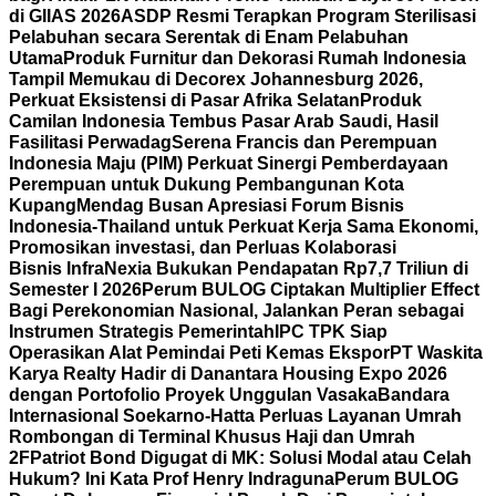
di GIIAS 2026
ASDP Resmi Terapkan Program Sterilisasi
Pelabuhan secara Serentak di Enam Pelabuhan
Utama
Produk Furnitur dan Dekorasi Rumah Indonesia
Tampil Memukau di Decorex Johannesburg 2026,
Perkuat Eksistensi di Pasar Afrika Selatan
Produk
Camilan Indonesia Tembus Pasar Arab Saudi, Hasil
Fasilitasi Perwadag
Serena Francis dan Perempuan
Indonesia Maju (PIM) Perkuat Sinergi Pemberdayaan
Perempuan untuk Dukung Pembangunan Kota
Kupang
Mendag Busan Apresiasi Forum Bisnis
Indonesia-Thailand untuk Perkuat Kerja Sama Ekonomi,
Promosikan investasi, dan Perluas Kolaborasi
Bisnis
InfraNexia Bukukan Pendapatan Rp7,7 Triliun di
Semester I 2026
Perum BULOG Ciptakan Multiplier Effect
Bagi Perekonomian Nasional, Jalankan Peran sebagai
Instrumen Strategis Pemerintah
IPC TPK Siap
Operasikan Alat Pemindai Peti Kemas Ekspor
PT Waskita
Karya Realty Hadir di Danantara Housing Expo 2026
dengan Portofolio Proyek Unggulan Vasaka
Bandara
Internasional Soekarno-Hatta Perluas Layanan Umrah
Rombongan di Terminal Khusus Haji dan Umrah
2F
Patriot Bond Digugat di MK: Solusi Modal atau Celah
Hukum? Ini Kata Prof Henry Indraguna
Perum BULOG