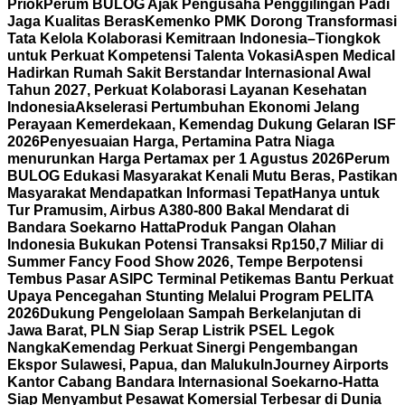
Priok
Perum BULOG Ajak Pengusaha Penggilingan Padi
Jaga Kualitas Beras
Kemenko PMK Dorong Transformasi
Tata Kelola Kolaborasi Kemitraan Indonesia–Tiongkok
untuk Perkuat Kompetensi Talenta Vokasi
Aspen Medical
Hadirkan Rumah Sakit Berstandar Internasional Awal
Tahun 2027, Perkuat Kolaborasi Layanan Kesehatan
Indonesia
Akselerasi Pertumbuhan Ekonomi Jelang
Perayaan Kemerdekaan, Kemendag Dukung Gelaran ISF
2026
Penyesuaian Harga, Pertamina Patra Niaga
menurunkan Harga Pertamax per 1 Agustus 2026
Perum
BULOG Edukasi Masyarakat Kenali Mutu Beras, Pastikan
Masyarakat Mendapatkan Informasi Tepat
Hanya untuk
Tur Pramusim, Airbus A380-800 Bakal Mendarat di
Bandara Soekarno Hatta
Produk Pangan Olahan
Indonesia Bukukan Potensi Transaksi Rp150,7 Miliar di
Summer Fancy Food Show 2026, Tempe Berpotensi
Tembus Pasar AS
IPC Terminal Petikemas Bantu Perkuat
Upaya Pencegahan Stunting Melalui Program PELITA
2026
Dukung Pengelolaan Sampah Berkelanjutan di
Jawa Barat, PLN Siap Serap Listrik PSEL Legok
Nangka
Kemendag Perkuat Sinergi Pengembangan
Ekspor Sulawesi, Papua, dan Maluku
InJourney Airports
Kantor Cabang Bandara Internasional Soekarno-Hatta
Siap Menyambut Pesawat Komersial Terbesar di Dunia