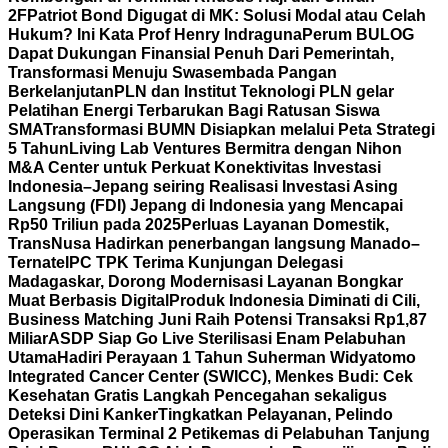
2F
Patriot Bond Digugat di MK: Solusi Modal atau Celah
Hukum? Ini Kata Prof Henry Indraguna
Perum BULOG
Dapat Dukungan Finansial Penuh Dari Pemerintah,
Transformasi Menuju Swasembada Pangan
Berkelanjutan
PLN dan Institut Teknologi PLN gelar
Pelatihan Energi Terbarukan Bagi Ratusan Siswa
SMA
Transformasi BUMN Disiapkan melalui Peta Strategi
5 Tahun
Living Lab Ventures Bermitra dengan Nihon
M&A Center untuk Perkuat Konektivitas Investasi
Indonesia–Jepang seiring Realisasi Investasi Asing
Langsung (FDI) Jepang di Indonesia yang Mencapai
Rp50 Triliun pada 2025
Perluas Layanan Domestik,
TransNusa Hadirkan penerbangan langsung Manado–
Ternate
IPC TPK Terima Kunjungan Delegasi
Madagaskar, Dorong Modernisasi Layanan Bongkar
Muat Berbasis Digital
Produk Indonesia Diminati di Cili,
Business Matching Juni Raih Potensi Transaksi Rp1,87
Miliar
ASDP Siap Go Live Sterilisasi Enam Pelabuhan
Utama
Hadiri Perayaan 1 Tahun Suherman Widyatomo
Integrated Cancer Center (SWICC), Menkes Budi: Cek
Kesehatan Gratis Langkah Pencegahan sekaligus
Deteksi Dini Kanker
Tingkatkan Pelayanan, Pelindo
Operasikan Terminal 2 Petikemas di Pelabuhan Tanjung