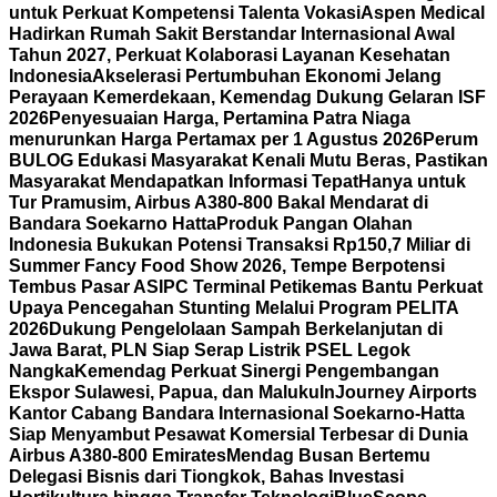
untuk Perkuat Kompetensi Talenta Vokasi
Aspen Medical
Hadirkan Rumah Sakit Berstandar Internasional Awal
Tahun 2027, Perkuat Kolaborasi Layanan Kesehatan
Indonesia
Akselerasi Pertumbuhan Ekonomi Jelang
Perayaan Kemerdekaan, Kemendag Dukung Gelaran ISF
2026
Penyesuaian Harga, Pertamina Patra Niaga
menurunkan Harga Pertamax per 1 Agustus 2026
Perum
BULOG Edukasi Masyarakat Kenali Mutu Beras, Pastikan
Masyarakat Mendapatkan Informasi Tepat
Hanya untuk
Tur Pramusim, Airbus A380-800 Bakal Mendarat di
Bandara Soekarno Hatta
Produk Pangan Olahan
Indonesia Bukukan Potensi Transaksi Rp150,7 Miliar di
Summer Fancy Food Show 2026, Tempe Berpotensi
Tembus Pasar AS
IPC Terminal Petikemas Bantu Perkuat
Upaya Pencegahan Stunting Melalui Program PELITA
2026
Dukung Pengelolaan Sampah Berkelanjutan di
Jawa Barat, PLN Siap Serap Listrik PSEL Legok
Nangka
Kemendag Perkuat Sinergi Pengembangan
Ekspor Sulawesi, Papua, dan Maluku
InJourney Airports
Kantor Cabang Bandara Internasional Soekarno-Hatta
Siap Menyambut Pesawat Komersial Terbesar di Dunia
Airbus A380-800 Emirates
Mendag Busan Bertemu
Delegasi Bisnis dari Tiongkok, Bahas Investasi