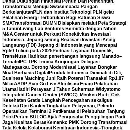
Dapat Dukungan Finansial Penuh Dari Pemerintah,
Transformasi Menuju Swasembada Pangan
Berkelanjutan
PLN dan Institut Teknologi PLN gelar
Pelatihan Energi Terbarukan Bagi Ratusan Siswa
SMA
Transformasi BUMN Disiapkan melalui Peta Strategi
5 Tahun
Living Lab Ventures Bermitra dengan Nihon
M&A Center untuk Perkuat Konektivitas Investasi
Indonesia–Jepang seiring Realisasi Investasi Asing
Langsung (FDI) Jepang di Indonesia yang Mencapai
Rp50 Triliun pada 2025
Perluas Layanan Domestik,
TransNusa Hadirkan penerbangan langsung Manado–
Ternate
IPC TPK Terima Kunjungan Delegasi
Madagaskar, Dorong Modernisasi Layanan Bongkar
Muat Berbasis Digital
Produk Indonesia Diminati di Cili,
Business Matching Juni Raih Potensi Transaksi Rp1,87
Miliar
ASDP Siap Go Live Sterilisasi Enam Pelabuhan
Utama
Hadiri Perayaan 1 Tahun Suherman Widyatomo
Integrated Cancer Center (SWICC), Menkes Budi: Cek
Kesehatan Gratis Langkah Pencegahan sekaligus
Deteksi Dini Kanker
Tingkatkan Pelayanan, Pelindo
Operasikan Terminal 2 Petikemas di Pelabuhan Tanjung
Priok
Perum BULOG Ajak Pengusaha Penggilingan Padi
Jaga Kualitas Beras
Kemenko PMK Dorong Transformasi
Tata Kelola Kolaborasi Kemitraan Indonesia–Tiongkok