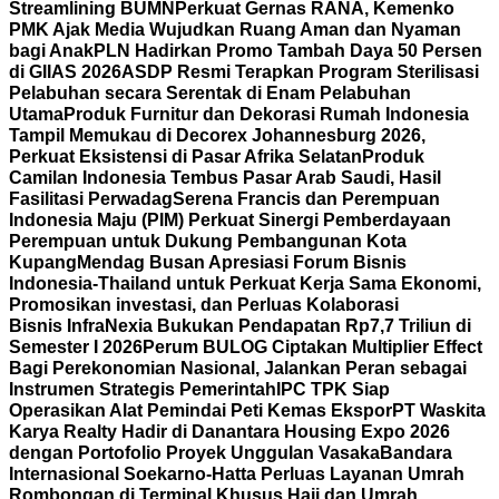
Streamlining BUMN
Perkuat Gernas RANA, Kemenko
PMK Ajak Media Wujudkan Ruang Aman dan Nyaman
bagi Anak
PLN Hadirkan Promo Tambah Daya 50 Persen
di GIIAS 2026
ASDP Resmi Terapkan Program Sterilisasi
Pelabuhan secara Serentak di Enam Pelabuhan
Utama
Produk Furnitur dan Dekorasi Rumah Indonesia
Tampil Memukau di Decorex Johannesburg 2026,
Perkuat Eksistensi di Pasar Afrika Selatan
Produk
Camilan Indonesia Tembus Pasar Arab Saudi, Hasil
Fasilitasi Perwadag
Serena Francis dan Perempuan
Indonesia Maju (PIM) Perkuat Sinergi Pemberdayaan
Perempuan untuk Dukung Pembangunan Kota
Kupang
Mendag Busan Apresiasi Forum Bisnis
Indonesia-Thailand untuk Perkuat Kerja Sama Ekonomi,
Promosikan investasi, dan Perluas Kolaborasi
Bisnis
InfraNexia Bukukan Pendapatan Rp7,7 Triliun di
Semester I 2026
Perum BULOG Ciptakan Multiplier Effect
Bagi Perekonomian Nasional, Jalankan Peran sebagai
Instrumen Strategis Pemerintah
IPC TPK Siap
Operasikan Alat Pemindai Peti Kemas Ekspor
PT Waskita
Karya Realty Hadir di Danantara Housing Expo 2026
dengan Portofolio Proyek Unggulan Vasaka
Bandara
Internasional Soekarno-Hatta Perluas Layanan Umrah
Rombongan di Terminal Khusus Haji dan Umrah