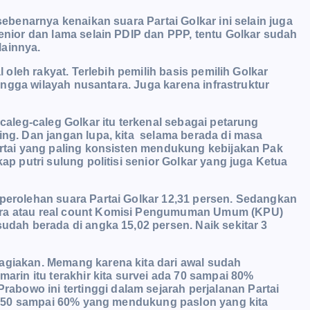
 sebenarnya kenaikan suara Partai Golkar ini selain juga
senior dan lama selain PDIP dan PPP, tentu Golkar sudah
lainnya.
l oleh rakyat. Terlebih pemilih basis pemilih Golkar
hingga wilayah nusantara. Juga karena infrastruktur
 caleg-caleg Golkar itu terkenal sebagai petarung
ing. Dan jangan lupa, kita selama berada di masa
partai yang paling konsisten mendukung kebijakan Pak
kap putri sulung politisi senior Golkar yang juga Ketua
 perolehan suara Partai Golkar 12,31 persen. Sedangkan
uara atau real count Komisi Pengumuman Umum (KPU)
sudah berada di angka 15,02 persen. Naik sekitar 3
agiakan. Memang karena kita dari awal sudah
in itu terakhir kita survei ada 70 sampai 80%
bowo ini tertinggi dalam sejarah perjalanan Partai
tar 50 sampai 60% yang mendukung paslon yang kita