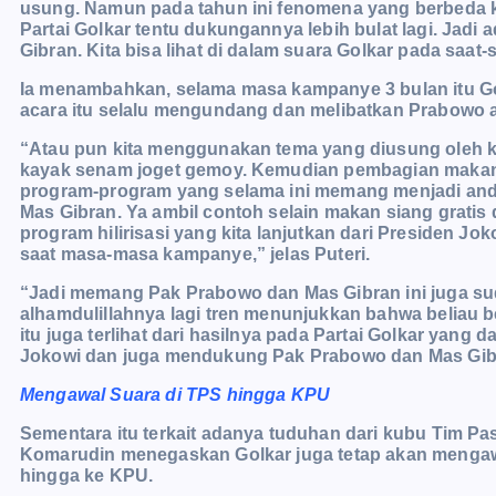
usung. Namun pada tahun ini fenomena yang berbeda 
Partai Golkar tentu dukungannya lebih bulat lagi. Jad
Gibran. Kita bisa lihat di dalam suara Golkar pada saat-
Ia menambahkan, selama masa kampanye 3 bulan itu Go
acara itu selalu mengundang dan melibatkan Prabowo a
“Atau pun kita menggunakan tema yang diusung oleh ka
kayak senam joget gemoy. Kemudian pembagian makan s
program-program yang selama ini memang menjadi and
Mas Gibran. Ya ambil contoh selain makan siang gratis
program hilirisasi yang kita lanjutkan dari Presiden J
saat masa-masa kampanye,” jelas Puteri.
“Jadi memang Pak Prabowo dan Mas Gibran ini juga su
alhamdulillahnya lagi tren menunjukkan bahwa beliau 
itu juga terlihat dari hasilnya pada Partai Golkar yan
Jokowi dan juga mendukung Pak Prabowo dan Mas Gib
Mengawal Suara di TPS hingga KPU
Sementara itu terkait adanya tuduhan dari kubu Tim Pas
Komarudin menegaskan Golkar juga tetap akan mengawa
hingga ke KPU.