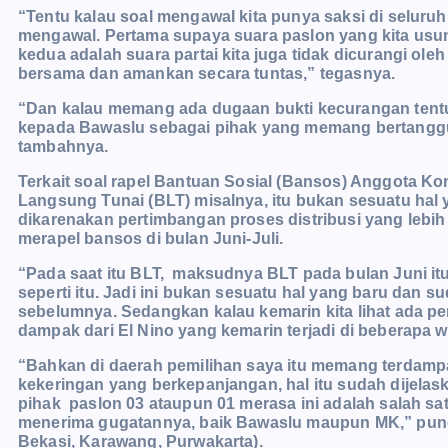
“Tentu kalau soal mengawal kita punya saksi di seluru
mengawal. Pertama supaya suara paslon yang kita usu
kedua adalah suara partai kita juga tidak dicurangi oleh 
bersama dan amankan secara tuntas,” tegasnya.
“Dan kalau memang ada dugaan bukti kecurangan tentu
kepada Bawaslu sebagai pihak yang memang bertanggun
tambahnya.
Terkait soal rapel Bantuan Sosial (Bansos) Anggota K
Langsung Tunai (BLT) misalnya, itu bukan sesuatu hal ya
dikarenakan pertimbangan proses distribusi yang lebi
merapel bansos di bulan Juni-Juli.
“Pada saat itu BLT, maksudnya BLT pada bulan Juni it
seperti itu. Jadi ini bukan sesuatu hal yang baru dan
sebelumnya. Sedangkan kalau kemarin kita lihat ada pe
dampak dari El Nino yang kemarin terjadi di beberapa wi
“Bahkan di daerah pemilihan saya itu memang terdamp
kekeringan yang berkepanjangan, hal itu sudah dijela
pihak paslon 03 ataupun 01 merasa ini adalah salah s
menerima gugatannya, baik Bawaslu maupun MK,” pungk
Bekasi, Karawang, Purwakarta).