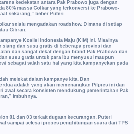
karena kedekatan antara Pak Prabowo juga dengan
i ada 80% massa Golkar yang terkonversi ke Prabowo-
saat sekarang,” beber Puteri.
lkar selalu mengadakan roadshow. Dimana di setiap
tau Gibran.
mpanye Koalisi Indonesia Maju (KIM) ini. Misalnya
iang dan susu gratis di beberapa provinsi dan
alan dan sangat dekat dengan brand Pak Prabowo dan
 dan susu gratis untuk para ibu menyusui maupun
okowi sebagai salah satu hal yang kita kampanyekan pada
dah melekat dalam kampanye kita. Dan
berdua adalah yang akan memenangkan Pilpres ini dan
g dari awal secara konsisten mendukung pemerintahan Pak
ran,” imbuhnya.
lon 01 dan 03 terkait dugaan kecurangan, Puteri
l sampai selesai proses penghitungan suara dari TPS