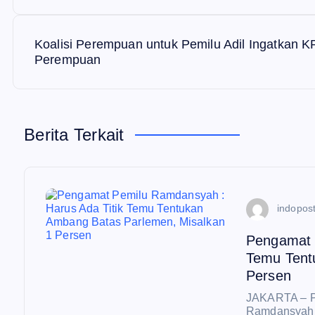
v
Koalisi Perempuan untuk Pemilu Adil Ingatkan 
Perempuan
i
g
Berita Terkait
a
s
indopost
i
Pengamat 
Temu Tent
p
Persen
JAKARTA – P
o
Ramdansyah 