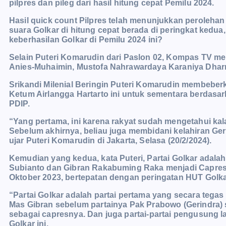
pilpres dan pileg dari hasil hitung cepat Pemilu 2024.
Hasil quick count Pilpres telah menunjukkan peroleha
suara Golkar di hitung cepat berada di peringkat kedua
keberhasilan Golkar di Pemilu 2024 ini?
Selain Puteri Komarudin dari Paslon 02, Kompas TV me
Anies-Muhaimin, Mustofa Nahrawardaya Karaniya Dhar
Srikandi Milenial Beringin Puteri Komarudin membeber
Ketum Airlangga Hartarto ini untuk sementara berdasark
PDIP.
“Yang pertama, ini karena rakyat sudah mengetahui kala
Sebelum akhirnya, beliau juga membidani kelahiran Ge
ujar Puteri Komarudin di Jakarta, Selasa (20/2/2024).
Kemudian yang kedua, kata Puteri, Partai Golkar adal
Subianto dan Gibran Rakabuming Raka menjadi Capres d
Oktober 2023, b
ertepatan dengan peringatan HUT Golka
“Partai Golkar adalah partai pertama yang secara teg
Mas Gibran sebelum partainya Pak Prabowo (Gerindra)
sebagai capresnya. Dan juga partai-partai pengusung la
Golkar ini.