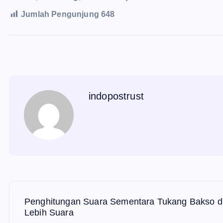
Jumlah Pengunjung
648
indopostrust
N
Penghitungan Suara Sementara Tukang Bakso di
Lebih Suara
a