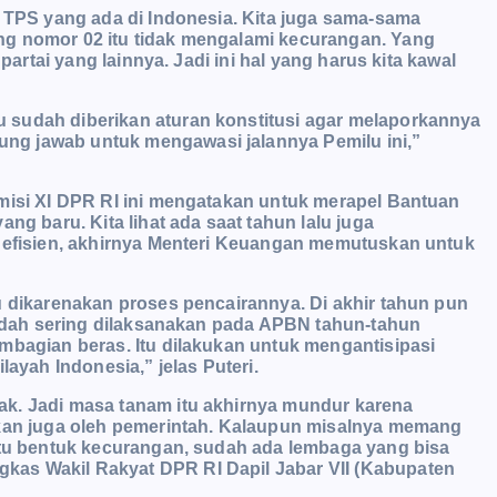
h TPS yang ada di Indonesia. Kita juga sama-sama
ng nomor 02 itu tidak mengalami kecurangan. Yang
partai yang lainnya. Jadi ini hal yang harus kita kawal
 sudah diberikan aturan konstitusi agar melaporkannya
g jawab untuk mengawasi jalannya Pemilu ini,”
omisi XI DPR RI ini mengatakan untuk merapel Bantuan
ng baru. Kita lihat ada saat tahun lalu juga
h efisien, akhirnya Menteri Keuangan memutuskan untuk
u dikarenakan proses pencairannya. Di akhir tahun pun
 sudah sering dilaksanakan pada APBN tahun-tahun
mbagian beras. Itu dilakukan untuk mengantisipasi
layah Indonesia,” jelas Puteri.
ak. Jadi masa tanam itu akhirnya mundur karena
skan juga oleh pemerintah. Kalaupun misalnya memang
atu bentuk kecurangan, sudah ada lembaga yang bisa
as Wakil Rakyat DPR RI Dapil Jabar VII (Kabupaten