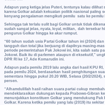
Adapun yang ketiga jelas Puteri, tentunya kalau dilihat
karena Golkar adalah kekuatan politik nasional paling 
kenyang pengalaman mengikuti pemilu satu ke pemilu 
Sehingga tak terlalu sulit bagi Golkar untuk tidak dikena
sudah sangat jelas, nyata, loyal, militan, dah tersebar 
pengurus Golkar hingga ke akar rumput.
“60 tahun sudah usia Partai Golkar tahun ini (2024) dan
tangguh dan total jika berjuang di dapilnya masing-mas
periode pemerintahan Pak Jokowi ini, kita salah satu 
Jokowi. Baik itu di parlemen ataupun di eksekutif,” ung
DPR RI ke 17, Ade Komarudin ini.
Adapun pada pemilu 2019 lalu angka dari hasil KPU RI,
pada pemilu 2024, berdasarkan hasil penghitungan s
sementara hingga pukul 20.20 WIB, Selasa (20/2/2024), 
persen.
“Alhamdulillah hasil raihan suara partai cukup membah
mendeklarasikan dukungan kepada Prabowo-Gibran kemar
menunjukkan konstituen Golkar yang mendukung Pak Pra
Golkar. Karena ketika pemilu yang lalu (2019) itu seki