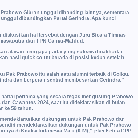
n Prabowo-Gibran unggul dibanding lainnya, sementara
, unggul dibandingkan Partai Gerindra. Apa kunci
ndiskusikan hal tersebut dengan Juru Bicara Timnas
masaputra dari TPN Ganjar-Mahfud.
kan alasan mengapa partai yang sukses dinakhodai
an hasil quick count berada di posisi kedua setelah
u Pak Prabowo itu salah satu alumni terbaik di Golkar.
rindra dan berperan sentral membesarkan Gerindra,”
ah partai pertama yang secara tegas mengusung Prabowo
an Cawapres 2024, saat itu dideklarasikan di bulan
r ke 59 tahun.
as mendeklarasikan dukungan untuk Pak Prabowo dan
 sendiri mendeklarasikan dukungan untuk Pak Prabowo
innya di Koalisi Indonesia Maju (KIM),” jelas Ketua DPP