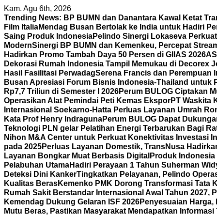
Skip
Kam. Agu 6th, 2026
to
Trending News:
BP BUMN dan Danantara Kawal Ketat Tra
content
Film Italia
Mendag Busan Bertolak ke India untuk Hadiri P
Saing Produk Indonesia
Pelindo Sinergi Lokaseva Perkua
Modern
Sinergi BP BUMN dan Kemenkeu, Percepat Strea
Hadirkan Promo Tambah Daya 50 Persen di GIIAS 2026
AS
Dekorasi Rumah Indonesia Tampil Memukau di Decorex Joh
Hasil Fasilitasi Perwadag
Serena Francis dan Perempuan 
Busan Apresiasi Forum Bisnis Indonesia-Thailand untuk 
Rp7,7 Triliun di Semester I 2026
Perum BULOG Ciptakan Mult
Operasikan Alat Pemindai Peti Kemas Ekspor
PT Waskita 
Internasional Soekarno-Hatta Perluas Layanan Umrah Ro
Kata Prof Henry Indraguna
Perum BULOG Dapat Dukungan 
Teknologi PLN gelar Pelatihan Energi Terbarukan Bagi R
Nihon M&A Center untuk Perkuat Konektivitas Investasi I
pada 2025
Perluas Layanan Domestik, TransNusa Hadirk
Layanan Bongkar Muat Berbasis Digital
Produk Indonesia D
Pelabuhan Utama
Hadiri Perayaan 1 Tahun Suherman Wid
Deteksi Dini Kanker
Tingkatkan Pelayanan, Pelindo Operas
Kualitas Beras
Kemenko PMK Dorong Transformasi Tata Ke
Rumah Sakit Berstandar Internasional Awal Tahun 2027, 
Kemendag Dukung Gelaran ISF 2026
Penyesuaian Harga, 
Mutu Beras, Pastikan Masyarakat Mendapatkan Informasi 