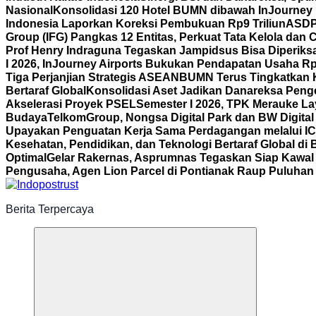
Nasional
Konsolidasi 120 Hotel BUMN dibawah InJourney Ho
Indonesia Laporkan Koreksi Pembukuan Rp9 Triliun
ASDP 
Group (IFG) Pangkas 12 Entitas, Perkuat Tata Kelola dan
Prof Henry Indraguna Tegaskan Jampidsus Bisa Diperiksa
I 2026, InJourney Airports Bukukan Pendapatan Usaha Rp1
Tiga Perjanjian Strategis ASEAN
BUMN Terus Tingkatkan K
Bertaraf Global
Konsolidasi Aset Jadikan Danareksa Penge
Akselerasi Proyek PSEL
Semester I 2026, TPK Merauke La
Budaya
TelkomGroup, Nongsa Digital Park dan BW Digital
Upayakan Penguatan Kerja Sama Perdagangan melalui I
Kesehatan, Pendidikan, dan Teknologi Bertaraf Global di 
Optimal
Gelar Rakernas, Asprumnas Tegaskan Siap Kaw
Pengusaha, Agen Lion Parcel di Pontianak Raup Puluhan 
Berita Terpercaya