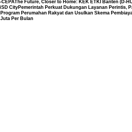
C-CEPA
The Future, Closer to Home: KEK ETKI Banten (D-
BSD City
Pemerintah Perkuat Dukungan Layanan Perintis, P
al Program Perumahan Rakyat dan Usulkan Skema Pembia
Juta Per Bulan