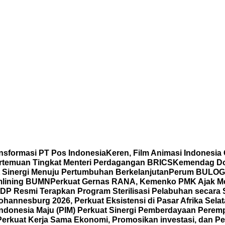
nsformasi PT Pos Indonesia
Keren, Film Animasi Indonesia
ertemuan Tingkat Menteri Perdagangan BRICS
Kemendag Dor
t Sinergi Menuju Pertumbuhan Berkelanjutan
Perum BULOG P
mlining BUMN
Perkuat Gernas RANA, Kemenko PMK Ajak M
DP Resmi Terapkan Program Sterilisasi Pelabuhan secara
annesburg 2026, Perkuat Eksistensi di Pasar Afrika Sela
Indonesia Maju (PIM) Perkuat Sinergi Pemberdayaan Pe
Perkuat Kerja Sama Ekonomi, Promosikan investasi, dan Pe