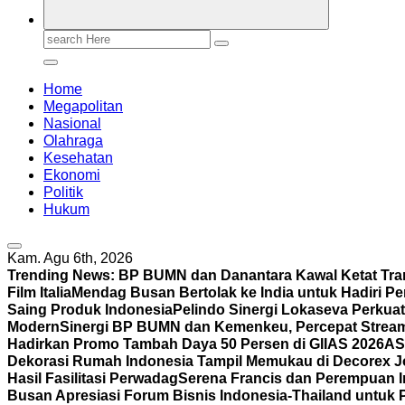
Search
for:
Home
Megapolitan
Nasional
Olahraga
Kesehatan
Ekonomi
Politik
Hukum
Kam. Agu 6th, 2026
Trending News:
BP BUMN dan Danantara Kawal Ketat Tra
Film Italia
Mendag Busan Bertolak ke India untuk Hadiri P
Saing Produk Indonesia
Pelindo Sinergi Lokaseva Perkua
Modern
Sinergi BP BUMN dan Kemenkeu, Percepat Strea
Hadirkan Promo Tambah Daya 50 Persen di GIIAS 2026
AS
Dekorasi Rumah Indonesia Tampil Memukau di Decorex Joh
Hasil Fasilitasi Perwadag
Serena Francis dan Perempuan 
Busan Apresiasi Forum Bisnis Indonesia-Thailand untuk 