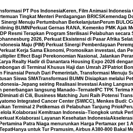
nsformasi PT Pos Indonesia
Keren, Film Animasi Indonesia
ertemuan Tingkat Menteri Perdagangan BRICS
Kemendag Dor
t Sinergi Menuju Pertumbuhan Berkelanjutan
Perum BULOG P
mlining BUMN
Perkuat Gernas RANA, Kemenko PMK Ajak M
DP Resmi Terapkan Program Sterilisasi Pelabuhan secara
annesburg 2026, Perkuat Eksistensi di Pasar Afrika Sela
Indonesia Maju (PIM) Perkuat Sinergi Pemberdayaan Pe
Perkuat Kerja Sama Ekonomi, Promosikan investasi, dan Pe
iplier Effect Bagi Perekonomian Nasional, Jalankan Peran
Karya Realty Hadir di Danantara Housing Expo 2026 denga
mbongan di Terminal Khusus Haji dan Umrah 2F
Patriot Bo
Finansial Penuh Dari Pemerintah, Transformasi Menuju 
atusan Siswa SMA
Transformasi BUMN Disiapkan melalui Pet
ndonesia–Jepang seiring Realisasi Investasi Asing Langsun
an penerbangan langsung Manado–Ternate
IPC TPK Terima 
iminati di Cili, Business Matching Juni Raih Potensi Trans
yatomo Integrated Cancer Center (SWICC), Menkes Budi: 
ikan Terminal 2 Petikemas di Pelabuhan Tanjung Priok
Per
lola Kolaborasi Kemitraan Indonesia–Tiongkok untuk Per
Perkuat Kolaborasi Layanan Kesehatan Indonesia
Akseleras
Pertamina Patra Niaga menurunkan Harga Pertamax per 1 
Tepat
Hanya untuk Tur Pramusim, Airbus A380-800 Bakal M