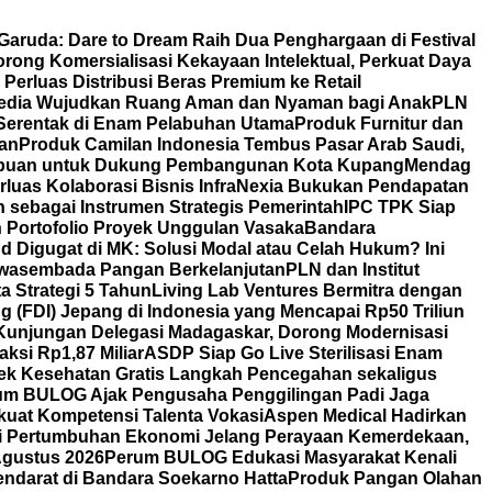
 Garuda: Dare to Dream Raih Dua Penghargaan di Festival
ong Komersialisasi Kekayaan Intelektual, Perkuat Daya
erluas Distribusi Beras Premium ke Retail
edia Wujudkan Ruang Aman dan Nyaman bagi Anak
PLN
 Serentak di Enam Pelabuhan Utama
Produk Furnitur dan
tan
Produk Camilan Indonesia Tembus Pasar Arab Saudi,
rempuan untuk Dukung Pembangunan Kota Kupang
Mendag
rluas Kolaborasi Bisnis
InfraNexia Bukukan Pendapatan
 sebagai Instrumen Strategis Pemerintah
IPC TPK Siap
n Portofolio Proyek Unggulan Vasaka
Bandara
nd Digugat di MK: Solusi Modal atau Celah Hukum? Ini
Swasembada Pangan Berkelanjutan
PLN dan Institut
a Strategi 5 Tahun
Living Lab Ventures Bermitra dengan
g (FDI) Jepang di Indonesia yang Mencapai Rp50 Triliun
Kunjungan Delegasi Madagaskar, Dorong Modernisasi
aksi Rp1,87 Miliar
ASDP Siap Go Live Sterilisasi Enam
Cek Kesehatan Gratis Langkah Pencegahan sekaligus
um BULOG Ajak Pengusaha Penggilingan Padi Jaga
kuat Kompetensi Talenta Vokasi
Aspen Medical Hadirkan
i Pertumbuhan Ekonomi Jelang Perayaan Kemerdekaan,
Agustus 2026
Perum BULOG Edukasi Masyarakat Kenali
endarat di Bandara Soekarno Hatta
Produk Pangan Olahan