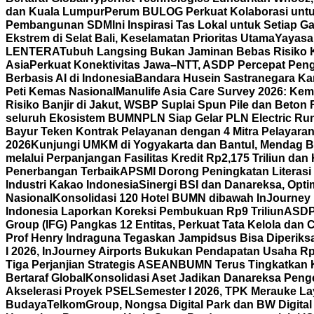
dan Kuala Lumpur
Perum BULOG Perkuat Kolaborasi untu
Pembangunan SDM
Ini Inspirasi Tas Lokal untuk Setiap
Ekstrem di Selat Bali, Keselamatan Prioritas Utama
Yayasa
LENTERA
Tubuh Langsing Bukan Jaminan Bebas Risiko K
Asia
Perkuat Konektivitas Jawa–NTT, ASDP Percepat Pen
Berbasis AI di Indonesia
Bandara Husein Sastranegara Kant
Peti Kemas Nasional
Manulife Asia Care Survey 2026: Ke
Risiko Banjir di Jakut, WSBP Suplai Spun Pile dan Beton
seluruh Ekosistem BUMN
PLN Siap Gelar PLN Electric R
Bayur Teken Kontrak Pelayanan dengan 4 Mitra Pelayara
2026
Kunjungi UMKM di Yogyakarta dan Bantul, Mendag B
melalui Perpanjangan Fasilitas Kredit Rp2,175 Triliun d
Penerbangan Terbaik
APSMI Dorong Peningkatan Literasi 
Industri Kakao Indonesia
Sinergi BSI dan Danareksa, Opti
Nasional
Konsolidasi 120 Hotel BUMN dibawah InJourney Ho
Indonesia Laporkan Koreksi Pembukuan Rp9 Triliun
ASDP 
Group (IFG) Pangkas 12 Entitas, Perkuat Tata Kelola dan
Prof Henry Indraguna Tegaskan Jampidsus Bisa Diperiksa
I 2026, InJourney Airports Bukukan Pendapatan Usaha Rp1
Tiga Perjanjian Strategis ASEAN
BUMN Terus Tingkatkan K
Bertaraf Global
Konsolidasi Aset Jadikan Danareksa Penge
Akselerasi Proyek PSEL
Semester I 2026, TPK Merauke La
Budaya
TelkomGroup, Nongsa Digital Park dan BW Digital