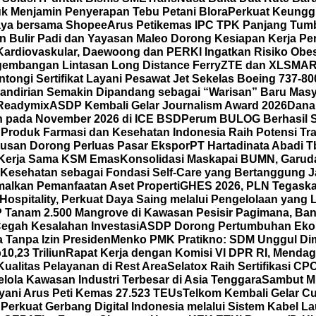
k Menjamin Penyerapan Tebu Petani Blora
Perkuat Keunggu
 Gaya bersama Shopee
Arus Petikemas IPC TPK Panjang Tumb
n Bulir Padi dan Yayasan Maleo Dorong Kesiapan Kerja P
ardiovaskular, Daewoong dan PERKI Ingatkan Risiko Obes
gembangan Lintasan Long Distance Ferry
ZTE dan XLSMAR
ongi Sertifikat Layani Pesawat Jet Sekelas Boeing 737-80
mandirian Semakin Dipandang sebagai “Warisan” Baru Masy
 Readymix
ASDP Kembali Gelar Journalism Award 2026
Dana
un pada November 2026 di ICE BSD
Perum BULOG Berhasil Se
n
Produk Farmasi dan Kesehatan Indonesia Raih Potensi Tra
usan Dorong Perluas Pasar Ekspor
PT Hartadinata Abadi T
an Kerja Sama KSM Emas
Konsolidasi Maskapai BUMN, Garud
Kesehatan sebagai Fondasi Self-Care yang Bertanggung Ja
malkan Pemanfaatan Aset Properti
GHES 2026, PLN Tegask
spitality, Perkuat Daya Saing melalui Pengelolaan yang Le
Tanam 2.500 Mangrove di Kawasan Pesisir Pagimana, Ban
 Cegah Kesalahan Investasi
ASDP Dorong Pertumbuhan Eko
 Tanpa Izin Presiden
Menko PMK Pratikno: SDM Unggul Di
0,23 Triliun
Rapat Kerja dengan Komisi VI DPR RI, Mend
ualitas Pelayanan di Rest Area
Selatox Raih Sertifikasi C
lola Kawasan Industri Terbesar di Asia Tenggara
Sambut Mi
yani Arus Peti Kemas 27.523 TEUs
Telkom Kembali Gelar Cu
 Perkuat Gerbang Digital Indonesia melalui Sistem Kabel L