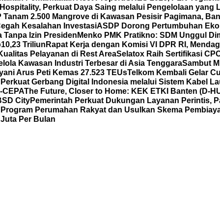
spitality, Perkuat Daya Saing melalui Pengelolaan yang Le
Tanam 2.500 Mangrove di Kawasan Pesisir Pagimana, Ban
 Cegah Kesalahan Investasi
ASDP Dorong Pertumbuhan Eko
 Tanpa Izin Presiden
Menko PMK Pratikno: SDM Unggul Di
0,23 Triliun
Rapat Kerja dengan Komisi VI DPR RI, Mend
ualitas Pelayanan di Rest Area
Selatox Raih Sertifikasi C
lola Kawasan Industri Terbesar di Asia Tenggara
Sambut Mi
yani Arus Peti Kemas 27.523 TEUs
Telkom Kembali Gelar Cu
 Perkuat Gerbang Digital Indonesia melalui Sistem Kabel L
C-CEPA
The Future, Closer to Home: KEK ETKI Banten (D-
BSD City
Pemerintah Perkuat Dukungan Layanan Perintis, P
al Program Perumahan Rakyat dan Usulkan Skema Pembia
Juta Per Bulan