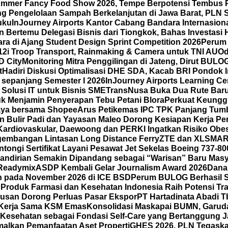
 Summer Fancy Food Show 2026, Tempe Berpotensi Tembus 
g Pengelolaan Sampah Berkelanjutan di Jawa Barat, PLN S
uku
InJourney Airports Kantor Cabang Bandara Internasio
Bertemu Delegasi Bisnis dari Tiongkok, Bahas Investasi H
ra di Ajang Student Design Sprint Competition 2026
Perum 
12i Troop Transport, Rainmaking & Camera untuk TNI AU
Od
D City
Monitoring Mitra Penggilingan di Jateng, Dirut BUL
t
Hadiri Diskusi Optimalisasi DHE SDA, Kacab BRI Pondok 
sepanjang Semester I 2026
InJourney Airports Learning Ce
Solusi IT untuk Bisnis SME
TransNusa Buka Dua Rute Baru 
k Menjamin Penyerapan Tebu Petani Blora
Perkuat Keunggu
 Gaya bersama Shopee
Arus Petikemas IPC TPK Panjang Tumb
n Bulir Padi dan Yayasan Maleo Dorong Kesiapan Kerja P
ardiovaskular, Daewoong dan PERKI Ingatkan Risiko Obes
gembangan Lintasan Long Distance Ferry
ZTE dan XLSMAR
ongi Sertifikat Layani Pesawat Jet Sekelas Boeing 737-80
mandirian Semakin Dipandang sebagai “Warisan” Baru Masy
 Readymix
ASDP Kembali Gelar Journalism Award 2026
Dana
un pada November 2026 di ICE BSD
Perum BULOG Berhasil Se
n
Produk Farmasi dan Kesehatan Indonesia Raih Potensi Tra
usan Dorong Perluas Pasar Ekspor
PT Hartadinata Abadi T
an Kerja Sama KSM Emas
Konsolidasi Maskapai BUMN, Garud
Kesehatan sebagai Fondasi Self-Care yang Bertanggung Ja
malkan Pemanfaatan Aset Properti
GHES 2026, PLN Tegask