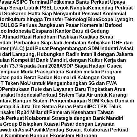
Pasar AS
IPC Terminal Petikemas Bantu Perkuat Upaya
iap Serap Listrik PSEL Legok Nangka
Kemendag Perkuat
nal Soekarno-Hatta Siap Menyambut Pesawat Komersial
ortikultura hingga Transfer Teknologi
BlueScope Lysaght
BULOG Perluas Jangkauan Pasar Komersial Befood
oo Indonesia Ekspansi Kantor Baru di Gedung
OG Ahmad Rizal Ramdhani Pastikan Kualitas Beras
Indah: Perbankan Siap Jadi Jembatan Kebijakan DHE dan
nter (IALC) jadi Pusat Pengembangan SDM Industri Aviasi
dari Lampung, Hubungkan Radin Inten II dengan Jakarta
lan Kompetitif Bank Mandiri, dengan Kultur Kerja dan
uh 73,7% pada Juni 2026
ASDP Siaga Hadapi Cuaca
erempuan Muda Prasejahtera Banten melalui Program
itas pada Berat Badan Normal di Kalangan Orang
T Teken MoU untuk Mengembangkan 5G dan FWA
0
Pembukaan Rute dan Layanan Baru Tingkatkan Arus
arakat Indonesia
Perkuat Sistem Tata Air untuk Kurangi
ntara Bangun Sistem Pengembangan SDM Kelas Dunia di
rap 3,5 Juta Ton Setara Beras Petani
IPC TPK Teluk
nsaksi Rp34 Miliar di Pameran Kesehatan Taiwan
bk Perkuat Kolaborasi Strategis dengan Bank Mandiri
a Group Disiapkan Kuasai Pasar dengan Layanan
wab di Asia-Pasifik
Mendag Busan: Kolaborasi Perkuat
an Komitmen Bangun Ekosistem Hidrogen