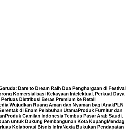
 Garuda: Dare to Dream Raih Dua Penghargaan di Festival
ong Komersialisasi Kekayaan Intelektual, Perkuat Daya
erluas Distribusi Beras Premium ke Retail
edia Wujudkan Ruang Aman dan Nyaman bagi Anak
PLN
 Serentak di Enam Pelabuhan Utama
Produk Furnitur dan
tan
Produk Camilan Indonesia Tembus Pasar Arab Saudi,
rempuan untuk Dukung Pembangunan Kota Kupang
Mendag
rluas Kolaborasi Bisnis
InfraNexia Bukukan Pendapatan