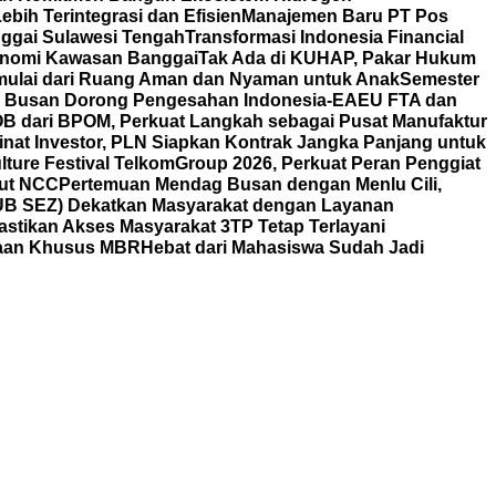
bih Terintegrasi dan Efisien
Manajemen Baru PT Pos
ggai Sulawesi Tengah
Transformasi Indonesia Financial
nomi Kawasan Banggai
Tak Ada di KUHAP, Pakar Hukum
mulai dari Ruang Aman dan Nyaman untuk Anak
Semester
ag Busan Dorong Pengesahan Indonesia-EAEU FTA dan
POB dari BPOM, Perkuat Langkah sebagai Pusat Manufaktur
nat Investor, PLN Siapkan Kontrak Jangka Panjang untuk
lture Festival TelkomGroup 2026, Perkuat Peran Penggiat
aut NCC
Pertemuan Mendag Busan dengan Menlu Cili,
HUB SEZ) Dekatkan Masyarakat dengan Layanan
astikan Akses Masyarakat 3TP Tetap Terlayani
yaan Khusus MBR
Hebat dari Mahasiswa Sudah Jadi