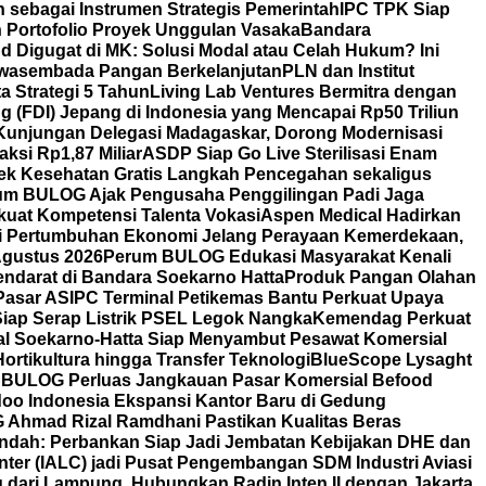
 sebagai Instrumen Strategis Pemerintah
IPC TPK Siap
n Portofolio Proyek Unggulan Vasaka
Bandara
nd Digugat di MK: Solusi Modal atau Celah Hukum? Ini
Swasembada Pangan Berkelanjutan
PLN dan Institut
a Strategi 5 Tahun
Living Lab Ventures Bermitra dengan
g (FDI) Jepang di Indonesia yang Mencapai Rp50 Triliun
Kunjungan Delegasi Madagaskar, Dorong Modernisasi
aksi Rp1,87 Miliar
ASDP Siap Go Live Sterilisasi Enam
Cek Kesehatan Gratis Langkah Pencegahan sekaligus
um BULOG Ajak Pengusaha Penggilingan Padi Jaga
kuat Kompetensi Talenta Vokasi
Aspen Medical Hadirkan
i Pertumbuhan Ekonomi Jelang Perayaan Kemerdekaan,
Agustus 2026
Perum BULOG Edukasi Masyarakat Kenali
endarat di Bandara Soekarno Hatta
Produk Pangan Olahan
Pasar AS
IPC Terminal Petikemas Bantu Perkuat Upaya
iap Serap Listrik PSEL Legok Nangka
Kemendag Perkuat
nal Soekarno-Hatta Siap Menyambut Pesawat Komersial
ortikultura hingga Transfer Teknologi
BlueScope Lysaght
BULOG Perluas Jangkauan Pasar Komersial Befood
oo Indonesia Ekspansi Kantor Baru di Gedung
OG Ahmad Rizal Ramdhani Pastikan Kualitas Beras
Indah: Perbankan Siap Jadi Jembatan Kebijakan DHE dan
nter (IALC) jadi Pusat Pengembangan SDM Industri Aviasi
dari Lampung, Hubungkan Radin Inten II dengan Jakarta