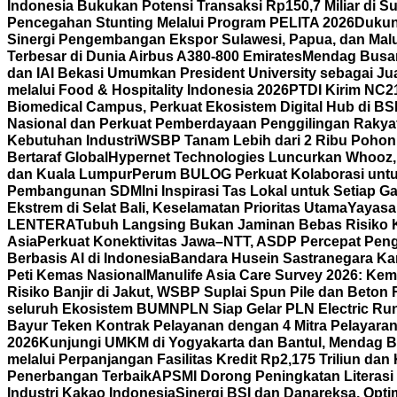
Indonesia Bukukan Potensi Transaksi Rp150,7 Miliar di
Pencegahan Stunting Melalui Program PELITA 2026
Dukun
Sinergi Pengembangan Ekspor Sulawesi, Papua, dan Mal
Terbesar di Dunia Airbus A380-800 Emirates
Mendag Busan 
dan IAI Bekasi Umumkan President University sebagai Jua
melalui Food & Hospitality Indonesia 2026
PTDI Kirim NC2
Biomedical Campus, Perkuat Ekosistem Digital Hub di BS
Nasional dan Perkuat Pemberdayaan Penggilingan Rakya
Kebutuhan Industri
WSBP Tanam Lebih dari 2 Ribu Pohon 
Bertaraf Global
Hypernet Technologies Luncurkan Whooz, 
dan Kuala Lumpur
Perum BULOG Perkuat Kolaborasi untu
Pembangunan SDM
Ini Inspirasi Tas Lokal untuk Setiap
Ekstrem di Selat Bali, Keselamatan Prioritas Utama
Yayasa
LENTERA
Tubuh Langsing Bukan Jaminan Bebas Risiko K
Asia
Perkuat Konektivitas Jawa–NTT, ASDP Percepat Pen
Berbasis AI di Indonesia
Bandara Husein Sastranegara Kant
Peti Kemas Nasional
Manulife Asia Care Survey 2026: Ke
Risiko Banjir di Jakut, WSBP Suplai Spun Pile dan Beton
seluruh Ekosistem BUMN
PLN Siap Gelar PLN Electric R
Bayur Teken Kontrak Pelayanan dengan 4 Mitra Pelayara
2026
Kunjungi UMKM di Yogyakarta dan Bantul, Mendag B
melalui Perpanjangan Fasilitas Kredit Rp2,175 Triliun d
Penerbangan Terbaik
APSMI Dorong Peningkatan Literasi 
Industri Kakao Indonesia
Sinergi BSI dan Danareksa, Opti