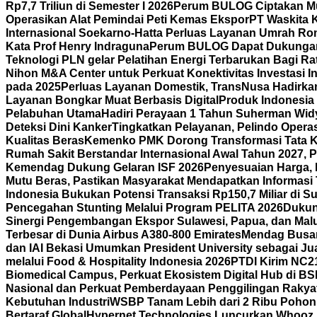
Rp7,7 Triliun di Semester I 2026
Perum BULOG Ciptakan Mult
Operasikan Alat Pemindai Peti Kemas Ekspor
PT Waskita 
Internasional Soekarno-Hatta Perluas Layanan Umrah Ro
Kata Prof Henry Indraguna
Perum BULOG Dapat Dukungan 
Teknologi PLN gelar Pelatihan Energi Terbarukan Bagi R
Nihon M&A Center untuk Perkuat Konektivitas Investasi I
pada 2025
Perluas Layanan Domestik, TransNusa Hadirk
Layanan Bongkar Muat Berbasis Digital
Produk Indonesia D
Pelabuhan Utama
Hadiri Perayaan 1 Tahun Suherman Wid
Deteksi Dini Kanker
Tingkatkan Pelayanan, Pelindo Operas
Kualitas Beras
Kemenko PMK Dorong Transformasi Tata Ke
Rumah Sakit Berstandar Internasional Awal Tahun 2027, 
Kemendag Dukung Gelaran ISF 2026
Penyesuaian Harga, 
Mutu Beras, Pastikan Masyarakat Mendapatkan Informasi 
Indonesia Bukukan Potensi Transaksi Rp150,7 Miliar di
Pencegahan Stunting Melalui Program PELITA 2026
Dukun
Sinergi Pengembangan Ekspor Sulawesi, Papua, dan Mal
Terbesar di Dunia Airbus A380-800 Emirates
Mendag Busan 
dan IAI Bekasi Umumkan President University sebagai Jua
melalui Food & Hospitality Indonesia 2026
PTDI Kirim NC2
Biomedical Campus, Perkuat Ekosistem Digital Hub di BS
Nasional dan Perkuat Pemberdayaan Penggilingan Rakya
Kebutuhan Industri
WSBP Tanam Lebih dari 2 Ribu Pohon 
Bertaraf Global
Hypernet Technologies Luncurkan Whooz, 