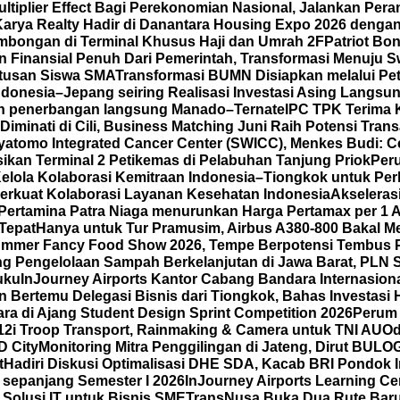
iplier Effect Bagi Perekonomian Nasional, Jalankan Peran
Karya Realty Hadir di Danantara Housing Expo 2026 denga
mbongan di Terminal Khusus Haji dan Umrah 2F
Patriot Bo
Finansial Penuh Dari Pemerintah, Transformasi Menuju 
atusan Siswa SMA
Transformasi BUMN Disiapkan melalui Pet
ndonesia–Jepang seiring Realisasi Investasi Asing Langsun
an penerbangan langsung Manado–Ternate
IPC TPK Terima 
iminati di Cili, Business Matching Juni Raih Potensi Trans
yatomo Integrated Cancer Center (SWICC), Menkes Budi: 
ikan Terminal 2 Petikemas di Pelabuhan Tanjung Priok
Per
lola Kolaborasi Kemitraan Indonesia–Tiongkok untuk Per
Perkuat Kolaborasi Layanan Kesehatan Indonesia
Akseleras
Pertamina Patra Niaga menurunkan Harga Pertamax per 1 
Tepat
Hanya untuk Tur Pramusim, Airbus A380-800 Bakal M
 Summer Fancy Food Show 2026, Tempe Berpotensi Tembus 
g Pengelolaan Sampah Berkelanjutan di Jawa Barat, PLN S
uku
InJourney Airports Kantor Cabang Bandara Internasio
Bertemu Delegasi Bisnis dari Tiongkok, Bahas Investasi H
ra di Ajang Student Design Sprint Competition 2026
Perum 
12i Troop Transport, Rainmaking & Camera untuk TNI AU
Od
D City
Monitoring Mitra Penggilingan di Jateng, Dirut BUL
t
Hadiri Diskusi Optimalisasi DHE SDA, Kacab BRI Pondok 
sepanjang Semester I 2026
InJourney Airports Learning Ce
Solusi IT untuk Bisnis SME
TransNusa Buka Dua Rute Baru 