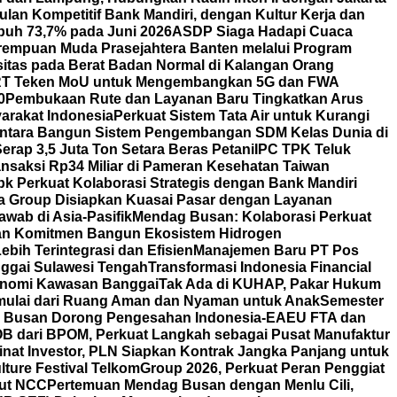
lan Kompetitif Bank Mandiri, dengan Kultur Kerja dan
uh 73,7% pada Juni 2026
ASDP Siaga Hadapi Cuaca
erempuan Muda Prasejahtera Banten melalui Program
itas pada Berat Badan Normal di Kalangan Orang
T Teken MoU untuk Mengembangkan 5G dan FWA
0
Pembukaan Rute dan Layanan Baru Tingkatkan Arus
arakat Indonesia
Perkuat Sistem Tata Air untuk Kurangi
ntara Bangun Sistem Pengembangan SDM Kelas Dunia di
rap 3,5 Juta Ton Setara Beras Petani
IPC TPK Teluk
nsaksi Rp34 Miliar di Pameran Kesehatan Taiwan
bk Perkuat Kolaborasi Strategis dengan Bank Mandiri
a Group Disiapkan Kuasai Pasar dengan Layanan
wab di Asia-Pasifik
Mendag Busan: Kolaborasi Perkuat
an Komitmen Bangun Ekosistem Hidrogen
bih Terintegrasi dan Efisien
Manajemen Baru PT Pos
ggai Sulawesi Tengah
Transformasi Indonesia Financial
nomi Kawasan Banggai
Tak Ada di KUHAP, Pakar Hukum
mulai dari Ruang Aman dan Nyaman untuk Anak
Semester
ag Busan Dorong Pengesahan Indonesia-EAEU FTA dan
POB dari BPOM, Perkuat Langkah sebagai Pusat Manufaktur
nat Investor, PLN Siapkan Kontrak Jangka Panjang untuk
lture Festival TelkomGroup 2026, Perkuat Peran Penggiat
aut NCC
Pertemuan Mendag Busan dengan Menlu Cili,