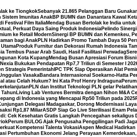
lak ke Tiongkok
Sebanyak 21.865 Pelanggan Baru Gunakan
n Sistem Imunitas Anak
BP BUMN dan Danantara Kawal Ketat
Festival Film Italia
Mendag Busan Bertolak ke India untuk
tual, Perkuat Daya Saing Produk Indonesia
Pelindo Sinerg
mium ke Retail Modern
Sinergi BP BUMN dan Kemenkeu, Pe
aman bagi Anak
PLN Hadirkan Promo Tambah Daya 50 Pers
n Utama
Produk Furnitur dan Dekorasi Rumah Indonesia Ta
a Tembus Pasar Arab Saudi, Hasil Fasilitasi Perwadag
Sere
ngunan Kota Kupang
Mendag Busan Apresiasi Forum Bisnis
aNexia Bukukan Pendapatan Rp7,7 Triliun di Semester I 202
n Strategis Pemerintah
IPC TPK Siap Operasikan Alat Pemi
 Unggulan Vasaka
Bandara Internasional Soekarno-Hatta P
dal atau Celah Hukum? Ini Kata Prof Henry Indraguna
Perum
erkelanjutan
PLN dan Institut Teknologi PLN gelar Pelatih
5 Tahun
Living Lab Ventures Bermitra dengan Nihon M&A Cen
 Jepang di Indonesia yang Mencapai Rp50 Triliun pada 2025
Kunjungan Delegasi Madagaskar, Dorong Modernisasi Layan
saksi Rp1,87 Miliar
ASDP Siap Go Live Sterilisasi Enam Pe
di: Cek Kesehatan Gratis Langkah Pencegahan sekaligus D
riok
Perum BULOG Ajak Pengusaha Penggilingan Padi Jaga 
erkuat Kompetensi Talenta Vokasi
Aspen Medical Hadirkan 
rasi Pertumbuhan Ekonomi Jelang Perayaan Kemerdekaan,