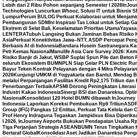
Lebih dari 2 Ribu Pohon sepanjang Semester I 2026
InJour
Technologies Luncurkan Whooz, Solusi IT untuk Bisnis 
Lumpur
Perum BULOG Perkuat Kolaborasi untuk Menjamin
Pembangunan SDM
Ini Inspirasi Tas Lokal untuk Setiap
Ekstrem di Selat Bali, Keselamatan Prioritas Utama
Yayasa
LENTERA
Tubuh Langsing Bukan Jaminan Bebas Risiko K
Asia
Perkuat Konektivitas Jawa–NTT, ASDP Percepat Pen
Berbasis AI di Indonesia
Bandara Husein Sastranegara Kant
Peti Kemas Nasional
Manulife Asia Care Survey 2026: Ke
Risiko Banjir di Jakut, WSBP Suplai Spun Pile dan Beton
seluruh Ekosistem BUMN
PLN Siap Gelar PLN Electric R
Bayur Teken Kontrak Pelayanan dengan 4 Mitra Pelayara
2026
Kunjungi UMKM di Yogyakarta dan Bantul, Mendag B
melalui Perpanjangan Fasilitas Kredit Rp2,175 Triliun d
Penerbangan Terbaik
APSMI Dorong Peningkatan Literasi 
Industri Kakao Indonesia
Sinergi BSI dan Danareksa, Opti
Nasional
Konsolidasi 120 Hotel BUMN dibawah InJourney Ho
Indonesia Laporkan Koreksi Pembukuan Rp9 Triliun
ASDP 
Group (IFG) Pangkas 12 Entitas, Perkuat Tata Kelola dan
Prof Henry Indraguna Tegaskan Jampidsus Bisa Diperiksa
I 2026, InJourney Airports Bukukan Pendapatan Usaha Rp1
Tiga Perjanjian Strategis ASEAN
BUMN Terus Tingkatkan K
Bertaraf Global
Konsolidasi Aset Jadikan Danareksa Penge