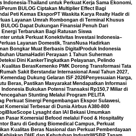
 Indonesia-Thailand untuk Perkuat Kerja Sama Ekonomi,
6
Perum BULOG Ciptakan Multiplier Effect Bagi
ndai Peti Kemas Ekspor
PT Waskita Karya Realty Hadir di
erluas Layanan Umrah Rombongan di Terminal Khusus
 BULOG Dapat Dukungan Finansial Penuh Dari
an Energi Terbarukan Bagi Ratusan Siswa
ter untuk Perkuat Konektivitas Investasi Indonesia–
Perluas Layanan Domestik, TransNusa Hadirkan
an Bongkar Muat Berbasis Digital
Produk Indonesia
labuhan Utama
Hadiri Perayaan 1 Tahun Suherman
eteksi Dini Kanker
Tingkatkan Pelayanan, Pelindo
Kualitas Beras
Kemenko PMK Dorong Transformasi Tata
Rumah Sakit Berstandar Internasional Awal Tahun 2027,
 Kemendag Dukung Gelaran ISF 2026
Penyesuaian Harga,
u Beras, Pastikan Masyarakat Mendapatkan Informasi
Indonesia Bukukan Potensi Transaksi Rp150,7 Miliar di
Pencegahan Stunting Melalui Program PELITA
g Perkuat Sinergi Pengembangan Ekspor Sulawesi,
t Komersial Terbesar di Dunia Airbus A380-800
ogi
BlueScope Lysaght dan IAI Bekasi Umumkan
 Pasar Komersial Befood melalui Food & Hospitality
ntor Baru di Gedung Biomedical Campus, Perkuat
tikan Kualitas Beras Nasional dan Perkuat Pemberdayaan
 Kebijakan DHE dan Kebutuhan Industri
WSBP Tanam