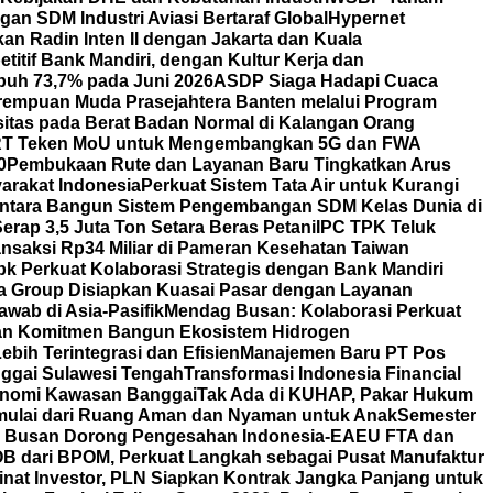
an SDM Industri Aviasi Bertaraf Global
Hypernet
 Radin Inten II dengan Jakarta dan Kuala
itif Bank Mandiri, dengan Kultur Kerja dan
uh 73,7% pada Juni 2026
ASDP Siaga Hadapi Cuaca
erempuan Muda Prasejahtera Banten melalui Program
itas pada Berat Badan Normal di Kalangan Orang
T Teken MoU untuk Mengembangkan 5G dan FWA
0
Pembukaan Rute dan Layanan Baru Tingkatkan Arus
arakat Indonesia
Perkuat Sistem Tata Air untuk Kurangi
ntara Bangun Sistem Pengembangan SDM Kelas Dunia di
rap 3,5 Juta Ton Setara Beras Petani
IPC TPK Teluk
nsaksi Rp34 Miliar di Pameran Kesehatan Taiwan
bk Perkuat Kolaborasi Strategis dengan Bank Mandiri
a Group Disiapkan Kuasai Pasar dengan Layanan
wab di Asia-Pasifik
Mendag Busan: Kolaborasi Perkuat
an Komitmen Bangun Ekosistem Hidrogen
bih Terintegrasi dan Efisien
Manajemen Baru PT Pos
ggai Sulawesi Tengah
Transformasi Indonesia Financial
nomi Kawasan Banggai
Tak Ada di KUHAP, Pakar Hukum
mulai dari Ruang Aman dan Nyaman untuk Anak
Semester
ag Busan Dorong Pengesahan Indonesia-EAEU FTA dan
POB dari BPOM, Perkuat Langkah sebagai Pusat Manufaktur
nat Investor, PLN Siapkan Kontrak Jangka Panjang untuk