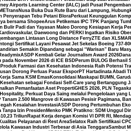
ney Airports Learning Center (IALC) jadi Pusat Pengembang
SME
TransNusa Buka Dua Rute Baru dari Lampung, Hubungkan
 Penyerapan Tebu Petani Blora
Perkuat Keunggulan Kompet
 Gaya bersama Shopee
Arus Petikemas IPC TPK Panjang Tumb
n Bulir Padi dan Yayasan Maleo Dorong Kesiapan Kerja P
ardiovaskular, Daewoong dan PERKI Ingatkan Risiko Obes
gembangan Lintasan Long Distance Ferry
ZTE dan XLSMAR
ongi Sertifikat Layani Pesawat Jet Sekelas Boeing 737-80
mandirian Semakin Dipandang sebagai “Warisan” Baru Masy
 Readymix
ASDP Kembali Gelar Journalism Award 2026
Dana
un pada November 2026 di ICE BSD
Perum BULOG Berhasil Se
n
Produk Farmasi dan Kesehatan Indonesia Raih Potensi Tra
usan Dorong Perluas Pasar Ekspor
PT Hartadinata Abadi T
an Kerja Sama KSM Emas
Konsolidasi Maskapai BUMN, Garud
Kesehatan sebagai Fondasi Self-Care yang Bertanggung Ja
malkan Pemanfaatan Aset Properti
GHES 2026, PLN Tegask
spitality, Perkuat Daya Saing melalui Pengelolaan yang Le
Tanam 2.500 Mangrove di Kawasan Pesisir Pagimana, Ban
 Cegah Kesalahan Investasi
ASDP Dorong Pertumbuhan Eko
 Tanpa Izin Presiden
Menko PMK Pratikno: SDM Unggul Di
0,23 Triliun
Rapat Kerja dengan Komisi VI DPR RI, Mend
ualitas Pelayanan di Rest Area
Selatox Raih Sertifikasi C
lola Kawasan Industri Terbesar di Asia Tenggara
Sambut Mi