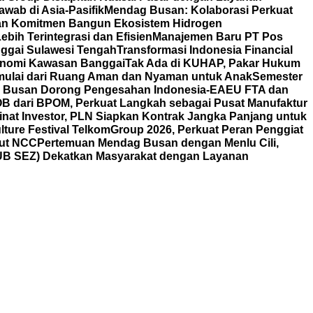
wab di Asia-Pasifik
Mendag Busan: Kolaborasi Perkuat
an Komitmen Bangun Ekosistem Hidrogen
bih Terintegrasi dan Efisien
Manajemen Baru PT Pos
ggai Sulawesi Tengah
Transformasi Indonesia Financial
nomi Kawasan Banggai
Tak Ada di KUHAP, Pakar Hukum
mulai dari Ruang Aman dan Nyaman untuk Anak
Semester
ag Busan Dorong Pengesahan Indonesia-EAEU FTA dan
POB dari BPOM, Perkuat Langkah sebagai Pusat Manufaktur
nat Investor, PLN Siapkan Kontrak Jangka Panjang untuk
lture Festival TelkomGroup 2026, Perkuat Peran Penggiat
aut NCC
Pertemuan Mendag Busan dengan Menlu Cili,
HUB SEZ) Dekatkan Masyarakat dengan Layanan