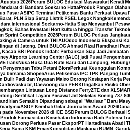
 Agustus 2026
Perum BULOG Edukasi Masyarakat Kenali Mut
Mendarat di Bandara Soekarno Hatta
Produk Pangan Olahan 
us Pasar AS
IPC Terminal Petikemas Bantu Perkuat Upaya 
Barat, PLN Siap Serap Listrik PSEL Legok Nangka
Kemenda
dara Internasional Soekarno-Hatta Siap Menyambut Pesawa
kok, Bahas Investasi Hortikultura hingga Transfer Teknol
gn Sprint Competition 2026
Perum BULOG Perluas Jangkauan
making & Camera untuk TNI AU
Odoo Indonesia Ekspansi Ka
ilingan di Jateng, Dirut BULOG Ahmad Rizal Ramdhani Pas
A, Kacab BRI Pondok Indah: Perbankan Siap Jadi Jembatan
ney Airports Learning Center (IALC) jadi Pusat Pengembang
SME
TransNusa Buka Dua Rute Baru dari Lampung, Hubungkan
 Penyerapan Tebu Petani Blora
Perkuat Keunggulan Kompet
 Gaya bersama Shopee
Arus Petikemas IPC TPK Panjang Tumb
n Bulir Padi dan Yayasan Maleo Dorong Kesiapan Kerja P
ardiovaskular, Daewoong dan PERKI Ingatkan Risiko Obes
gembangan Lintasan Long Distance Ferry
ZTE dan XLSMAR
ongi Sertifikat Layani Pesawat Jet Sekelas Boeing 737-80
mandirian Semakin Dipandang sebagai “Warisan” Baru Masy
 Readymix
ASDP Kembali Gelar Journalism Award 2026
Dana
un pada November 2026 di ICE BSD
Perum BULOG Berhasil Se
n
Produk Farmasi dan Kesehatan Indonesia Raih Potensi Tra
usan Dorong Perluas Pasar Ekspor
PT Hartadinata Abadi T
an Kerja Sama KSM Emas
Konsolidasi Maskapai BUMN, Garud