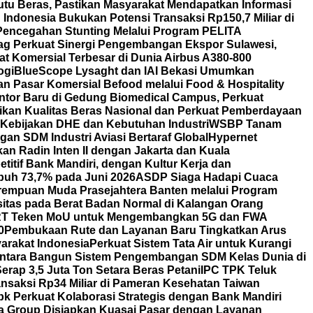
u Beras, Pastikan Masyarakat Mendapatkan Informasi
Indonesia Bukukan Potensi Transaksi Rp150,7 Miliar di
Pencegahan Stunting Melalui Program PELITA
g Perkuat Sinergi Pengembangan Ekspor Sulawesi,
t Komersial Terbesar di Dunia Airbus A380-800
ogi
BlueScope Lysaght dan IAI Bekasi Umumkan
 Pasar Komersial Befood melalui Food & Hospitality
ntor Baru di Gedung Biomedical Campus, Perkuat
tikan Kualitas Beras Nasional dan Perkuat Pemberdayaan
 Kebijakan DHE dan Kebutuhan Industri
WSBP Tanam
an SDM Industri Aviasi Bertaraf Global
Hypernet
 Radin Inten II dengan Jakarta dan Kuala
itif Bank Mandiri, dengan Kultur Kerja dan
uh 73,7% pada Juni 2026
ASDP Siaga Hadapi Cuaca
erempuan Muda Prasejahtera Banten melalui Program
itas pada Berat Badan Normal di Kalangan Orang
T Teken MoU untuk Mengembangkan 5G dan FWA
0
Pembukaan Rute dan Layanan Baru Tingkatkan Arus
arakat Indonesia
Perkuat Sistem Tata Air untuk Kurangi
ntara Bangun Sistem Pengembangan SDM Kelas Dunia di
rap 3,5 Juta Ton Setara Beras Petani
IPC TPK Teluk
nsaksi Rp34 Miliar di Pameran Kesehatan Taiwan
bk Perkuat Kolaborasi Strategis dengan Bank Mandiri
a Group Disiapkan Kuasai Pasar dengan Layanan