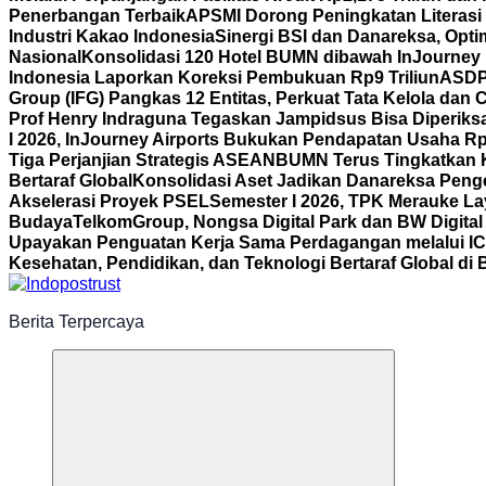
Penerbangan Terbaik
APSMI Dorong Peningkatan Literasi 
Industri Kakao Indonesia
Sinergi BSI dan Danareksa, Opti
Nasional
Konsolidasi 120 Hotel BUMN dibawah InJourney Ho
Indonesia Laporkan Koreksi Pembukuan Rp9 Triliun
ASDP 
Group (IFG) Pangkas 12 Entitas, Perkuat Tata Kelola dan
Prof Henry Indraguna Tegaskan Jampidsus Bisa Diperiksa
I 2026, InJourney Airports Bukukan Pendapatan Usaha Rp1
Tiga Perjanjian Strategis ASEAN
BUMN Terus Tingkatkan K
Bertaraf Global
Konsolidasi Aset Jadikan Danareksa Penge
Akselerasi Proyek PSEL
Semester I 2026, TPK Merauke La
Budaya
TelkomGroup, Nongsa Digital Park dan BW Digital
Upayakan Penguatan Kerja Sama Perdagangan melalui I
Kesehatan, Pendidikan, dan Teknologi Bertaraf Global di 
Berita Terpercaya