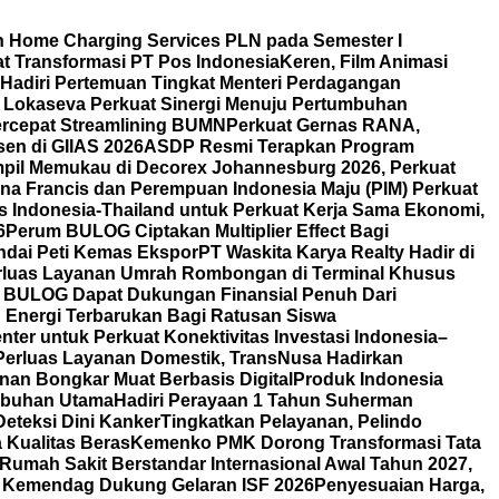
 Home Charging Services PLN pada Semester I
 Transformasi PT Pos Indonesia
Keren, Film Animasi
 Hadiri Pertemuan Tingkat Menteri Perdagangan
i Lokaseva Perkuat Sinergi Menuju Pertumbuhan
rcepat Streamlining BUMN
Perkuat Gernas RANA,
en di GIIAS 2026
ASDP Resmi Terapkan Program
mpil Memukau di Decorex Johannesburg 2026, Perkuat
na Francis dan Perempuan Indonesia Maju (PIM) Perkuat
 Indonesia-Thailand untuk Perkuat Kerja Sama Ekonomi,
6
Perum BULOG Ciptakan Multiplier Effect Bagi
ndai Peti Kemas Ekspor
PT Waskita Karya Realty Hadir di
erluas Layanan Umrah Rombongan di Terminal Khusus
 BULOG Dapat Dukungan Finansial Penuh Dari
an Energi Terbarukan Bagi Ratusan Siswa
ter untuk Perkuat Konektivitas Investasi Indonesia–
Perluas Layanan Domestik, TransNusa Hadirkan
an Bongkar Muat Berbasis Digital
Produk Indonesia
labuhan Utama
Hadiri Perayaan 1 Tahun Suherman
eteksi Dini Kanker
Tingkatkan Pelayanan, Pelindo
Kualitas Beras
Kemenko PMK Dorong Transformasi Tata
Rumah Sakit Berstandar Internasional Awal Tahun 2027,
 Kemendag Dukung Gelaran ISF 2026
Penyesuaian Harga,