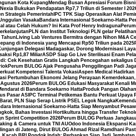
ngunan Kota Kupang
Mendag Busan Apresiasi Forum Bisnis
aNexia Bukukan Pendapatan Rp7,7 Triliun di Semester I 202
n Strategis Pemerintah
IPC TPK Siap Operasikan Alat Pemi
 Unggulan Vasaka
Bandara Internasional Soekarno-Hatta P
dal atau Celah Hukum? Ini Kata Prof Henry Indraguna
Perum
erkelanjutan
PLN dan Institut Teknologi PLN gelar Pelatih
5 Tahun
Living Lab Ventures Bermitra dengan Nihon M&A Cen
 Jepang di Indonesia yang Mencapai Rp50 Triliun pada 2025
Kunjungan Delegasi Madagaskar, Dorong Modernisasi Layan
saksi Rp1,87 Miliar
ASDP Siap Go Live Sterilisasi Enam Pe
di: Cek Kesehatan Gratis Langkah Pencegahan sekaligus D
riok
Perum BULOG Ajak Pengusaha Penggilingan Padi Jaga 
erkuat Kompetensi Talenta Vokasi
Aspen Medical Hadirkan 
rasi Pertumbuhan Ekonomi Jelang Perayaan Kemerdekaan,
 Agustus 2026
Perum BULOG Edukasi Masyarakat Kenali Mut
Mendarat di Bandara Soekarno Hatta
Produk Pangan Olahan 
us Pasar AS
IPC Terminal Petikemas Bantu Perkuat Upaya 
Barat, PLN Siap Serap Listrik PSEL Legok Nangka
Kemenda
dara Internasional Soekarno-Hatta Siap Menyambut Pesawa
kok, Bahas Investasi Hortikultura hingga Transfer Teknol
gn Sprint Competition 2026
Perum BULOG Perluas Jangkauan
making & Camera untuk TNI AU
Odoo Indonesia Ekspansi Ka
ilingan di Jateng, Dirut BULOG Ahmad Rizal Ramdhani Pas
A, Kacab BRI Pondok Indah: Perbankan Siap Jadi Jembatan