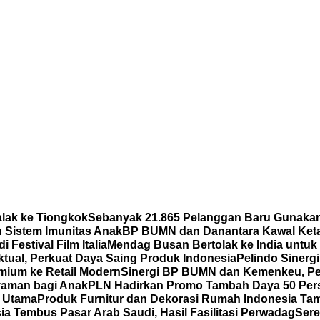
lak ke Tiongkok
Sebanyak 21.865 Pelanggan Baru Gunakan
n Sistem Imunitas Anak
BP BUMN dan Danantara Kawal Ketat
Festival Film Italia
Mendag Busan Bertolak ke India untuk
tual, Perkuat Daya Saing Produk Indonesia
Pelindo Sinerg
mium ke Retail Modern
Sinergi BP BUMN dan Kemenkeu, Pe
aman bagi Anak
PLN Hadirkan Promo Tambah Daya 50 Pers
n Utama
Produk Furnitur dan Dekorasi Rumah Indonesia Ta
a Tembus Pasar Arab Saudi, Hasil Fasilitasi Perwadag
Sere