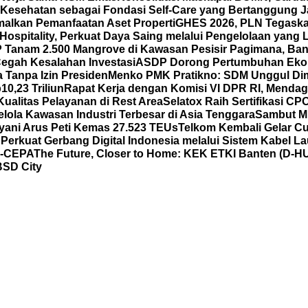
Kesehatan sebagai Fondasi Self-Care yang Bertanggung Ja
malkan Pemanfaatan Aset Properti
GHES 2026, PLN Tegask
spitality, Perkuat Daya Saing melalui Pengelolaan yang Le
Tanam 2.500 Mangrove di Kawasan Pesisir Pagimana, Ban
 Cegah Kesalahan Investasi
ASDP Dorong Pertumbuhan Eko
 Tanpa Izin Presiden
Menko PMK Pratikno: SDM Unggul Di
0,23 Triliun
Rapat Kerja dengan Komisi VI DPR RI, Mend
ualitas Pelayanan di Rest Area
Selatox Raih Sertifikasi C
lola Kawasan Industri Terbesar di Asia Tenggara
Sambut Mi
yani Arus Peti Kemas 27.523 TEUs
Telkom Kembali Gelar Cu
 Perkuat Gerbang Digital Indonesia melalui Sistem Kabel L
C-CEPA
The Future, Closer to Home: KEK ETKI Banten (D-
BSD City