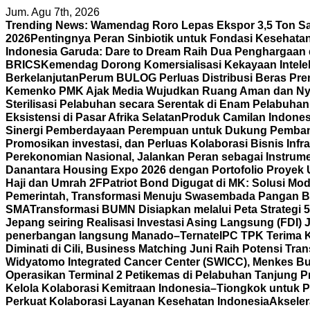
Skip
Jum. Agu 7th, 2026
to
Trending News:
Wamendag Roro Lepas Ekspor 3,5 Ton Sa
content
2026
Pentingnya Peran Sinbiotik untuk Fondasi Kesehata
Indonesia Garuda: Dare to Dream Raih Dua Penghargaan di 
BRICS
Kemendag Dorong Komersialisasi Kekayaan Intelek
Berkelanjutan
Perum BULOG Perluas Distribusi Beras Pre
Kemenko PMK Ajak Media Wujudkan Ruang Aman dan Ny
Sterilisasi Pelabuhan secara Serentak di Enam Pelabuha
Eksistensi di Pasar Afrika Selatan
Produk Camilan Indonesi
Sinergi Pemberdayaan Perempuan untuk Dukung Pemba
Promosikan investasi, dan Perluas Kolaborasi Bisnis
Infr
Perekonomian Nasional, Jalankan Peran sebagai Instrume
Danantara Housing Expo 2026 dengan Portofolio Proyek
Haji dan Umrah 2F
Patriot Bond Digugat di MK: Solusi Mo
Pemerintah, Transformasi Menuju Swasembada Pangan B
SMA
Transformasi BUMN Disiapkan melalui Peta Strategi 
Jepang seiring Realisasi Investasi Asing Langsung (FDI)
penerbangan langsung Manado–Ternate
IPC TPK Terima 
Diminati di Cili, Business Matching Juni Raih Potensi Tran
Widyatomo Integrated Cancer Center (SWICC), Menkes Bu
Operasikan Terminal 2 Petikemas di Pelabuhan Tanjung P
Kelola Kolaborasi Kemitraan Indonesia–Tiongkok untuk P
Perkuat Kolaborasi Layanan Kesehatan Indonesia
Aksele