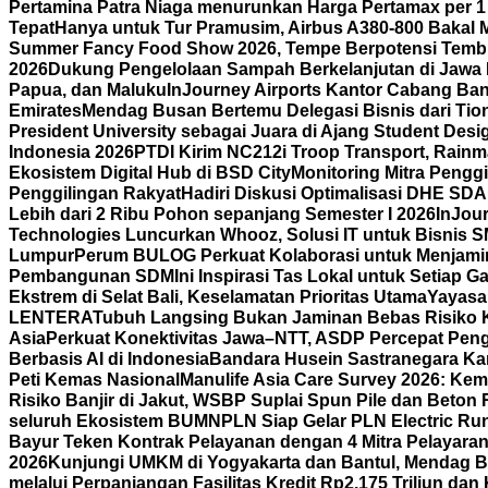
Pertamina Patra Niaga menurunkan Harga Pertamax per 1
Tepat
Hanya untuk Tur Pramusim, Airbus A380-800 Bakal 
Summer Fancy Food Show 2026, Tempe Berpotensi Temb
2026
Dukung Pengelolaan Sampah Berkelanjutan di Jawa 
Papua, dan Maluku
InJourney Airports Kantor Cabang Ban
Emirates
Mendag Busan Bertemu Delegasi Bisnis dari Tiong
President University sebagai Juara di Ajang Student Desi
Indonesia 2026
PTDI Kirim NC212i Troop Transport, Rain
Ekosistem Digital Hub di BSD City
Monitoring Mitra Pengg
Penggilingan Rakyat
Hadiri Diskusi Optimalisasi DHE SD
Lebih dari 2 Ribu Pohon sepanjang Semester I 2026
InJour
Technologies Luncurkan Whooz, Solusi IT untuk Bisnis 
Lumpur
Perum BULOG Perkuat Kolaborasi untuk Menjamin
Pembangunan SDM
Ini Inspirasi Tas Lokal untuk Setiap
Ekstrem di Selat Bali, Keselamatan Prioritas Utama
Yayasa
LENTERA
Tubuh Langsing Bukan Jaminan Bebas Risiko K
Asia
Perkuat Konektivitas Jawa–NTT, ASDP Percepat Pen
Berbasis AI di Indonesia
Bandara Husein Sastranegara Kant
Peti Kemas Nasional
Manulife Asia Care Survey 2026: Ke
Risiko Banjir di Jakut, WSBP Suplai Spun Pile dan Beton
seluruh Ekosistem BUMN
PLN Siap Gelar PLN Electric R
Bayur Teken Kontrak Pelayanan dengan 4 Mitra Pelayara
2026
Kunjungi UMKM di Yogyakarta dan Bantul, Mendag B
melalui Perpanjangan Fasilitas Kredit Rp2,175 Triliun d