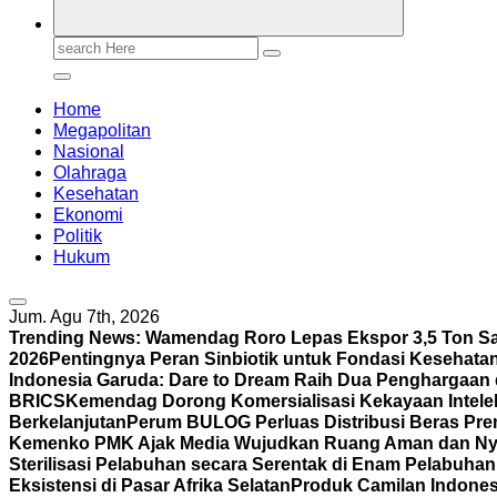
Search
for:
Home
Megapolitan
Nasional
Olahraga
Kesehatan
Ekonomi
Politik
Hukum
Jum. Agu 7th, 2026
Trending News:
Wamendag Roro Lepas Ekspor 3,5 Ton Sa
2026
Pentingnya Peran Sinbiotik untuk Fondasi Kesehata
Indonesia Garuda: Dare to Dream Raih Dua Penghargaan di 
BRICS
Kemendag Dorong Komersialisasi Kekayaan Intelek
Berkelanjutan
Perum BULOG Perluas Distribusi Beras Pre
Kemenko PMK Ajak Media Wujudkan Ruang Aman dan Ny
Sterilisasi Pelabuhan secara Serentak di Enam Pelabuha
Eksistensi di Pasar Afrika Selatan
Produk Camilan Indonesi