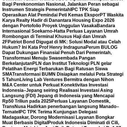
Bagi Perekonomian Nasional, Jalankan Peran sebagai
Instrumen Strategis Pemerintah
IPC TPK Siap
Operasikan Alat Pemindai Peti Kemas Ekspor
PT Waskita
Karya Realty Hadir di Danantara Housing Expo 2026
dengan Portofolio Proyek Unggulan Vasaka
Bandara
Internasional Soekarno-Hatta Perluas Layanan Umrah
Rombongan di Terminal Khusus Haji dan Umrah
2F
Patriot Bond Digugat di MK: Solusi Modal atau Celah
Hukum? Ini Kata Prof Henry Indraguna
Perum BULOG
Dapat Dukungan Finansial Penuh Dari Pemerintah,
Transformasi Menuju Swasembada Pangan
Berkelanjutan
PLN dan Institut Teknologi PLN gelar
Pelatihan Energi Terbarukan Bagi Ratusan Siswa
SMA
Transformasi BUMN Disiapkan melalui Peta Strategi
5 Tahun
Living Lab Ventures Bermitra dengan Nihon
M&A Center untuk Perkuat Konektivitas Investasi
Indonesia–Jepang seiring Realisasi Investasi Asing
Langsung (FDI) Jepang di Indonesia yang Mencapai
Rp50 Triliun pada 2025
Perluas Layanan Domestik,
TransNusa Hadirkan penerbangan langsung Manado–
Ternate
IPC TPK Terima Kunjungan Delegasi
Madagaskar, Dorong Modernisasi Layanan Bongkar
Muat Berbasis Digital
Produk Indonesia Diminati di Cili,