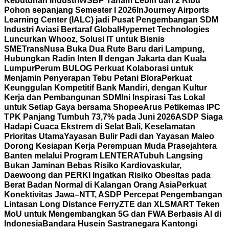
Kebutuhan Industri
WSBP Tanam Lebih dari 2 Ribu
Pohon sepanjang Semester I 2026
InJourney Airports
Learning Center (IALC) jadi Pusat Pengembangan SDM
Industri Aviasi Bertaraf Global
Hypernet Technologies
Luncurkan Whooz, Solusi IT untuk Bisnis
SME
TransNusa Buka Dua Rute Baru dari Lampung,
Hubungkan Radin Inten II dengan Jakarta dan Kuala
Lumpur
Perum BULOG Perkuat Kolaborasi untuk
Menjamin Penyerapan Tebu Petani Blora
Perkuat
Keunggulan Kompetitif Bank Mandiri, dengan Kultur
Kerja dan Pembangunan SDM
Ini Inspirasi Tas Lokal
untuk Setiap Gaya bersama Shopee
Arus Petikemas IPC
TPK Panjang Tumbuh 73,7% pada Juni 2026
ASDP Siaga
Hadapi Cuaca Ekstrem di Selat Bali, Keselamatan
Prioritas Utama
Yayasan Bulir Padi dan Yayasan Maleo
Dorong Kesiapan Kerja Perempuan Muda Prasejahtera
Banten melalui Program LENTERA
Tubuh Langsing
Bukan Jaminan Bebas Risiko Kardiovaskular,
Daewoong dan PERKI Ingatkan Risiko Obesitas pada
Berat Badan Normal di Kalangan Orang Asia
Perkuat
Konektivitas Jawa–NTT, ASDP Percepat Pengembangan
Lintasan Long Distance Ferry
ZTE dan XLSMART Teken
MoU untuk Mengembangkan 5G dan FWA Berbasis AI di
Indonesia
Bandara Husein Sastranegara Kantongi