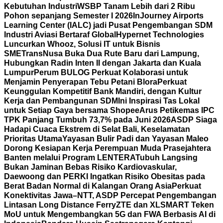
Kebutuhan Industri
WSBP Tanam Lebih dari 2 Ribu
Pohon sepanjang Semester I 2026
InJourney Airports
Learning Center (IALC) jadi Pusat Pengembangan SDM
Industri Aviasi Bertaraf Global
Hypernet Technologies
Luncurkan Whooz, Solusi IT untuk Bisnis
SME
TransNusa Buka Dua Rute Baru dari Lampung,
Hubungkan Radin Inten II dengan Jakarta dan Kuala
Lumpur
Perum BULOG Perkuat Kolaborasi untuk
Menjamin Penyerapan Tebu Petani Blora
Perkuat
Keunggulan Kompetitif Bank Mandiri, dengan Kultur
Kerja dan Pembangunan SDM
Ini Inspirasi Tas Lokal
untuk Setiap Gaya bersama Shopee
Arus Petikemas IPC
TPK Panjang Tumbuh 73,7% pada Juni 2026
ASDP Siaga
Hadapi Cuaca Ekstrem di Selat Bali, Keselamatan
Prioritas Utama
Yayasan Bulir Padi dan Yayasan Maleo
Dorong Kesiapan Kerja Perempuan Muda Prasejahtera
Banten melalui Program LENTERA
Tubuh Langsing
Bukan Jaminan Bebas Risiko Kardiovaskular,
Daewoong dan PERKI Ingatkan Risiko Obesitas pada
Berat Badan Normal di Kalangan Orang Asia
Perkuat
Konektivitas Jawa–NTT, ASDP Percepat Pengembangan
Lintasan Long Distance Ferry
ZTE dan XLSMART Teken
MoU untuk Mengembangkan 5G dan FWA Berbasis AI di