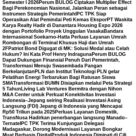
Semester I 2026
Perum BULOG Ciptakan Multiplier Effect
Bagi Perekonomian Nasional, Jalankan Peran sebagai
Instrumen Strategis Pemerintah
IPC TPK Siap
Operasikan Alat Pemindai Peti Kemas Ekspor
PT Waskita
Karya Realty Hadir di Danantara Housing Expo 2026
dengan Portofolio Proyek Unggulan Vasaka
Bandara
Internasional Soekarno-Hatta Perluas Layanan Umrah
Rombongan di Terminal Khusus Haji dan Umrah
2F
Patriot Bond Digugat di MK: Solusi Modal atau Celah
Hukum? Ini Kata Prof Henry Indraguna
Perum BULOG
Dapat Dukungan Finansial Penuh Dari Pemerintah,
Transformasi Menuju Swasembada Pangan
Berkelanjutan
PLN dan Institut Teknologi PLN gelar
Pelatihan Energi Terbarukan Bagi Ratusan Siswa
SMA
Transformasi BUMN Disiapkan melalui Peta Strategi
5 Tahun
Living Lab Ventures Bermitra dengan Nihon
M&A Center untuk Perkuat Konektivitas Investasi
Indonesia–Jepang seiring Realisasi Investasi Asing
Langsung (FDI) Jepang di Indonesia yang Mencapai
Rp50 Triliun pada 2025
Perluas Layanan Domestik,
TransNusa Hadirkan penerbangan langsung Manado–
Ternate
IPC TPK Terima Kunjungan Delegasi
Madagaskar, Dorong Modernisasi Layanan Bongkar
Muat Berbasis Digital
Produk Indonesia Diminati di Cili,