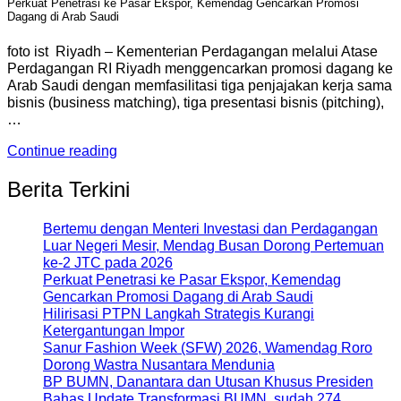
Perkuat Penetrasi ke Pasar Ekspor, Kemendag Gencarkan Promosi
Dagang di Arab Saudi
foto ist Riyadh – Kementerian Perdagangan melalui Atase
Perdagangan RI Riyadh menggencarkan promosi dagang ke
Arab Saudi dengan memfasilitasi tiga penjajakan kerja sama
bisnis (business matching), tiga presentasi bisnis (pitching),
…
Continue reading
Berita Terkini
Bertemu dengan Menteri Investasi dan Perdagangan
Luar Negeri Mesir, Mendag Busan Dorong Pertemuan
ke-2 JTC pada 2026
Perkuat Penetrasi ke Pasar Ekspor, Kemendag
Gencarkan Promosi Dagang di Arab Saudi
Hilirisasi PTPN Langkah Strategis Kurangi
Ketergantungan Impor
Sanur Fashion Week (SFW) 2026, Wamendag Roro
Dorong Wastra Nusantara Mendunia
BP BUMN, Danantara dan Utusan Khusus Presiden
Bahas Update Transformasi BUMN, sudah 274