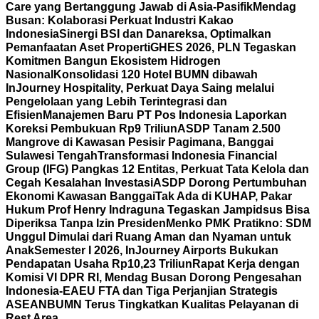
Care yang Bertanggung Jawab di Asia-Pasifik
Mendag
Busan: Kolaborasi Perkuat Industri Kakao
Indonesia
Sinergi BSI dan Danareksa, Optimalkan
Pemanfaatan Aset Properti
GHES 2026, PLN Tegaskan
Komitmen Bangun Ekosistem Hidrogen
Nasional
Konsolidasi 120 Hotel BUMN dibawah
InJourney Hospitality, Perkuat Daya Saing melalui
Pengelolaan yang Lebih Terintegrasi dan
Efisien
Manajemen Baru PT Pos Indonesia Laporkan
Koreksi Pembukuan Rp9 Triliun
ASDP Tanam 2.500
Mangrove di Kawasan Pesisir Pagimana, Banggai
Sulawesi Tengah
Transformasi Indonesia Financial
Group (IFG) Pangkas 12 Entitas, Perkuat Tata Kelola dan
Cegah Kesalahan Investasi
ASDP Dorong Pertumbuhan
Ekonomi Kawasan Banggai
Tak Ada di KUHAP, Pakar
Hukum Prof Henry Indraguna Tegaskan Jampidsus Bisa
Diperiksa Tanpa Izin Presiden
Menko PMK Pratikno: SDM
Unggul Dimulai dari Ruang Aman dan Nyaman untuk
Anak
Semester I 2026, InJourney Airports Bukukan
Pendapatan Usaha Rp10,23 Triliun
Rapat Kerja dengan
Komisi VI DPR RI, Mendag Busan Dorong Pengesahan
Indonesia-EAEU FTA dan Tiga Perjanjian Strategis
ASEAN
BUMN Terus Tingkatkan Kualitas Pelayanan di
Rest Area