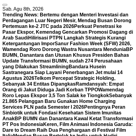
Sab. Agu 8th, 2026
Trending News:
Bertemu dengan Menteri Investasi dan
Perdagangan Luar Negeri Mesir, Mendag Busan Dorong
Pertemuan ke-2 JTC pada 2026
Perkuat Penetrasi ke
Pasar Ekspor, Kemendag Gencarkan Promosi Dagang di
Arab Saudi
Hilirisasi PTPN Langkah Strategis Kurangi
Ketergantungan Impor
Sanur Fashion Week (SFW) 2026,
Wamendag Roro Dorong Wastra Nusantara Mendunia
BP
BUMN, Danantara dan Utusan Khusus Presiden Bahas
Update Transformasi BUMN, sudah 274 Perusahaan
yang Dilakukan Streamlining
Bandara Husein
Sastranegara Siap Layani Penerbangan Jet mulai 14
Agustus 2026
Telkom Percepat Strategic Holding,
Sebanyak 34 Entitas Dipangkas
Ramdansyah: Empat
Orang di Jakut Diduga Jadi Korban TPPO
Wamendag
Roro Lepas Ekspor 3,5 Ton Salak ke Tiongkok
Sebanyak
21.865 Pelanggan Baru Gunakan Home Charging
Services PLN pada Semester I 2026
Pentingnya Peran
Sinbiotik untuk Fondasi Kesehatan Sistem Imunitas
Anak
BP BUMN dan Danantara Kawal Ketat Transformasi
PT Pos Indonesia
Keren, Film Animasi Indonesia Garuda:
Dare to Dream Raih Dua Penghargaan di Festival Film
Italia
Mendag Busan Bertolak ke India untuk Hadiri