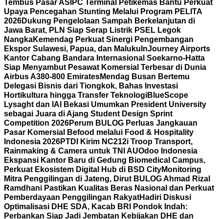
Tembus Pasar AS
IPC Terminal Petikemas Bantu Perkuat
Upaya Pencegahan Stunting Melalui Program PELITA
2026
Dukung Pengelolaan Sampah Berkelanjutan di
Jawa Barat, PLN Siap Serap Listrik PSEL Legok
Nangka
Kemendag Perkuat Sinergi Pengembangan
Ekspor Sulawesi, Papua, dan Maluku
InJourney Airports
Kantor Cabang Bandara Internasional Soekarno-Hatta
Siap Menyambut Pesawat Komersial Terbesar di Dunia
Airbus A380-800 Emirates
Mendag Busan Bertemu
Delegasi Bisnis dari Tiongkok, Bahas Investasi
Hortikultura hingga Transfer Teknologi
BlueScope
Lysaght dan IAI Bekasi Umumkan President University
sebagai Juara di Ajang Student Design Sprint
Competition 2026
Perum BULOG Perluas Jangkauan
Pasar Komersial Befood melalui Food & Hospitality
Indonesia 2026
PTDI Kirim NC212i Troop Transport,
Rainmaking & Camera untuk TNI AU
Odoo Indonesia
Ekspansi Kantor Baru di Gedung Biomedical Campus,
Perkuat Ekosistem Digital Hub di BSD City
Monitoring
Mitra Penggilingan di Jateng, Dirut BULOG Ahmad Rizal
Ramdhani Pastikan Kualitas Beras Nasional dan Perkuat
Pemberdayaan Penggilingan Rakyat
Hadiri Diskusi
Optimalisasi DHE SDA, Kacab BRI Pondok Indah:
Perbankan Siap Jadi Jembatan Kebijakan DHE dan