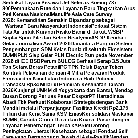
Sertifikat Layani Pesawat Jet Sekelas Boeing 737-
800
Pembukaan Rute dan Layanan Baru Tingkatkan Arus
Peti Kemas Nasional
Manulife Asia Care Survey
2026: Kemandirian Semakin Dipandang sebagai
“Warisan” Baru Masyarakat Indonesia
Perkuat Sistem
Tata Air untuk Kurangi Risiko Banjir di Jakut, WSBP
Suplai Spun Pile dan Beton Readymix
ASDP Kembali
Gelar Journalism Award 2026
Danantara Bangun Sistem
Pengembangan SDM Kelas Dunia di seluruh Ekosistem
BUMN
PLN Siap Gelar PLN Electric Run pada November
2026 di ICE BSD
Perum BULOG Berhasil Serap 3,5 Juta
Ton Setara Beras Petani
IPC TPK Teluk Bayur Teken
Kontrak Pelayanan dengan 4 Mitra Pelayaran
Produk
Farmasi dan Kesehatan Indonesia Raih Potensi
Transaksi Rp34 Miliar di Pameran Kesehatan Taiwan
2026
Kunjungi UMKM di Yogyakarta dan Bantul, Mendag
Busan Dorong Perluas Pasar Ekspor
PT Hartadinata
Abadi Tbk Perkuat Kolaborasi Strategis dengan Bank
Mandiri melalui Perpanjangan Fasilitas Kredit Rp2,175
Triliun dan Kerja Sama KSM Emas
Konsolidasi Maskapai
BUMN, Garuda Group Disiapkan Kuasai Pasar dengan
Layanan Penerbangan Terbaik
APSMI Dorong
Peningkatan Literasi Kesehatan sebagai Fondasi Self-
Care yang Bertanggung Jawab di Asia-Pasifik
Mendag