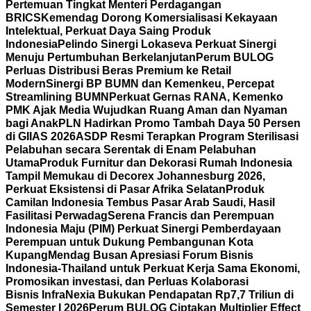
Pertemuan Tingkat Menteri Perdagangan
BRICS
Kemendag Dorong Komersialisasi Kekayaan
Intelektual, Perkuat Daya Saing Produk
Indonesia
Pelindo Sinergi Lokaseva Perkuat Sinergi
Menuju Pertumbuhan Berkelanjutan
Perum BULOG
Perluas Distribusi Beras Premium ke Retail
Modern
Sinergi BP BUMN dan Kemenkeu, Percepat
Streamlining BUMN
Perkuat Gernas RANA, Kemenko
PMK Ajak Media Wujudkan Ruang Aman dan Nyaman
bagi Anak
PLN Hadirkan Promo Tambah Daya 50 Persen
di GIIAS 2026
ASDP Resmi Terapkan Program Sterilisasi
Pelabuhan secara Serentak di Enam Pelabuhan
Utama
Produk Furnitur dan Dekorasi Rumah Indonesia
Tampil Memukau di Decorex Johannesburg 2026,
Perkuat Eksistensi di Pasar Afrika Selatan
Produk
Camilan Indonesia Tembus Pasar Arab Saudi, Hasil
Fasilitasi Perwadag
Serena Francis dan Perempuan
Indonesia Maju (PIM) Perkuat Sinergi Pemberdayaan
Perempuan untuk Dukung Pembangunan Kota
Kupang
Mendag Busan Apresiasi Forum Bisnis
Indonesia-Thailand untuk Perkuat Kerja Sama Ekonomi,
Promosikan investasi, dan Perluas Kolaborasi
Bisnis
InfraNexia Bukukan Pendapatan Rp7,7 Triliun di
Semester I 2026
Perum BULOG Ciptakan Multiplier Effect