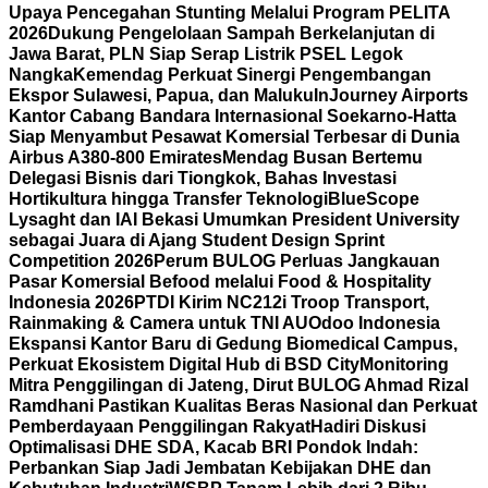
Upaya Pencegahan Stunting Melalui Program PELITA
2026
Dukung Pengelolaan Sampah Berkelanjutan di
Jawa Barat, PLN Siap Serap Listrik PSEL Legok
Nangka
Kemendag Perkuat Sinergi Pengembangan
Ekspor Sulawesi, Papua, dan Maluku
InJourney Airports
Kantor Cabang Bandara Internasional Soekarno-Hatta
Siap Menyambut Pesawat Komersial Terbesar di Dunia
Airbus A380-800 Emirates
Mendag Busan Bertemu
Delegasi Bisnis dari Tiongkok, Bahas Investasi
Hortikultura hingga Transfer Teknologi
BlueScope
Lysaght dan IAI Bekasi Umumkan President University
sebagai Juara di Ajang Student Design Sprint
Competition 2026
Perum BULOG Perluas Jangkauan
Pasar Komersial Befood melalui Food & Hospitality
Indonesia 2026
PTDI Kirim NC212i Troop Transport,
Rainmaking & Camera untuk TNI AU
Odoo Indonesia
Ekspansi Kantor Baru di Gedung Biomedical Campus,
Perkuat Ekosistem Digital Hub di BSD City
Monitoring
Mitra Penggilingan di Jateng, Dirut BULOG Ahmad Rizal
Ramdhani Pastikan Kualitas Beras Nasional dan Perkuat
Pemberdayaan Penggilingan Rakyat
Hadiri Diskusi
Optimalisasi DHE SDA, Kacab BRI Pondok Indah:
Perbankan Siap Jadi Jembatan Kebijakan DHE dan