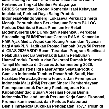
Pertemuan Tingkat Menteri Perdagangan
BRICS
Kemendag Dorong Komersialisasi Kekayaan
Intelektual, Perkuat Daya Saing Produk
Indonesia
Pelindo Sinergi Lokaseva Perkuat Sinergi
Menuju Pertumbuhan Berkelanjutan
Perum BULOG
Perluas Distribusi Beras Premium ke Retail
Modern
Sinergi BP BUMN dan Kemenkeu, Percepat
Streamlining BUMN
Perkuat Gernas RANA, Kemenko
PMK Ajak Media Wujudkan Ruang Aman dan Nyaman
bagi Anak
PLN Hadirkan Promo Tambah Daya 50 Persen
di GIIAS 2026
ASDP Resmi Terapkan Program Sterilisasi
Pelabuhan secara Serentak di Enam Pelabuhan
Utama
Produk Furnitur dan Dekorasi Rumah Indonesia
Tampil Memukau di Decorex Johannesburg 2026,
Perkuat Eksistensi di Pasar Afrika Selatan
Produk
Camilan Indonesia Tembus Pasar Arab Saudi, Hasil
Fasilitasi Perwadag
Serena Francis dan Perempuan
Indonesia Maju (PIM) Perkuat Sinergi Pemberdayaan
Perempuan untuk Dukung Pembangunan Kota
Kupang
Mendag Busan Apresiasi Forum Bisnis
Indonesia-Thailand untuk Perkuat Kerja Sama Ekonomi,
Promosikan investasi, dan Perluas Kolaborasi
Bisnis
InfraNexia Bukukan Pendapatan Rp7,7 Triliun di