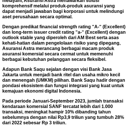
melayani, Asuransi Astra menawarkan solusi
komprehensif melalui produk-produk asuransi yang
dapat menjadi jawaban bagi korporasi untuk melindungi
aset perusahaan secara optimal.
Dengan predikat financial strength rating “A-“ (Excellent)
dan long-term issuer credit rating “a-“ (Excellent) dengan
outlook stable yang diperoleh dari AM Best serta asas
kehati-hatian dalam pengelolaan risiko yang dipegang,
Asuransi Astra merancang berbagai macam produk
asuransi komersial secara cermat untuk memenuhi
berbagai kebutuhan pelanggan secara fleksibel.
Adapun Bank Saqu sejalan dengan visi Bank Jasa
Jakarta untuk menjadi bank ritel dan usaha mikro kecil
dan menengah (UMKM) pilihan. Bank Saqu hadir dengan
pondasi ekosistem dan fungsi integrasi yang kuat untuk
kemajuan ekonomi digital Indonesia.
Pada periode Januari-September 2023, jumlah transaksi
kendaraan komersial SANF tercatat lebih dari 1.000
transaksi, meningkat hampir 10% dibanding tahun
sebelumnya dengan nilai Rp3,9 triliun yang tumbuh 28%
dari 2022 sebesar Rp 3 triliun.