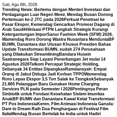
Skip
Sab. Agu 8th, 2026
to
Trending News:
Bertemu dengan Menteri Investasi dan
content
Perdagangan Luar Negeri Mesir, Mendag Busan Dorong
Pertemuan ke-2 JTC pada 2026
Perkuat Penetrasi ke
Pasar Ekspor, Kemendag Gencarkan Promosi Dagang di
Arab Saudi
Hilirisasi PTPN Langkah Strategis Kurangi
Ketergantungan Impor
Sanur Fashion Week (SFW) 2026,
Wamendag Roro Dorong Wastra Nusantara Mendunia
BP
BUMN, Danantara dan Utusan Khusus Presiden Bahas
Update Transformasi BUMN, sudah 274 Perusahaan
yang Dilakukan Streamlining
Bandara Husein
Sastranegara Siap Layani Penerbangan Jet mulai 14
Agustus 2026
Telkom Percepat Strategic Holding,
Sebanyak 34 Entitas Dipangkas
Ramdansyah: Empat
Orang di Jakut Diduga Jadi Korban TPPO
Wamendag
Roro Lepas Ekspor 3,5 Ton Salak ke Tiongkok
Sebanyak
21.865 Pelanggan Baru Gunakan Home Charging
Services PLN pada Semester I 2026
Pentingnya Peran
Sinbiotik untuk Fondasi Kesehatan Sistem Imunitas
Anak
BP BUMN dan Danantara Kawal Ketat Transformasi
PT Pos Indonesia
Keren, Film Animasi Indonesia Garuda:
Dare to Dream Raih Dua Penghargaan di Festival Film
Italia
Mendag Busan Bertolak ke India untuk Hadiri