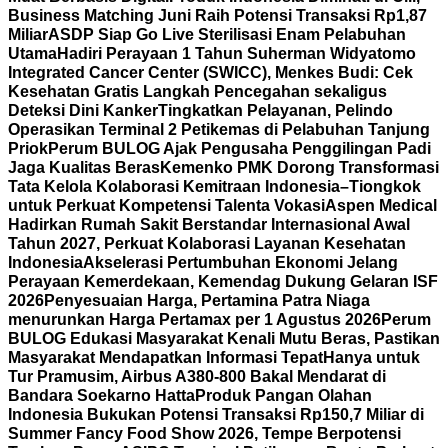
Business Matching Juni Raih Potensi Transaksi Rp1,87
Miliar
ASDP Siap Go Live Sterilisasi Enam Pelabuhan
Utama
Hadiri Perayaan 1 Tahun Suherman Widyatomo
Integrated Cancer Center (SWICC), Menkes Budi: Cek
Kesehatan Gratis Langkah Pencegahan sekaligus
Deteksi Dini Kanker
Tingkatkan Pelayanan, Pelindo
Operasikan Terminal 2 Petikemas di Pelabuhan Tanjung
Priok
Perum BULOG Ajak Pengusaha Penggilingan Padi
Jaga Kualitas Beras
Kemenko PMK Dorong Transformasi
Tata Kelola Kolaborasi Kemitraan Indonesia–Tiongkok
untuk Perkuat Kompetensi Talenta Vokasi
Aspen Medical
Hadirkan Rumah Sakit Berstandar Internasional Awal
Tahun 2027, Perkuat Kolaborasi Layanan Kesehatan
Indonesia
Akselerasi Pertumbuhan Ekonomi Jelang
Perayaan Kemerdekaan, Kemendag Dukung Gelaran ISF
2026
Penyesuaian Harga, Pertamina Patra Niaga
menurunkan Harga Pertamax per 1 Agustus 2026
Perum
BULOG Edukasi Masyarakat Kenali Mutu Beras, Pastikan
Masyarakat Mendapatkan Informasi Tepat
Hanya untuk
Tur Pramusim, Airbus A380-800 Bakal Mendarat di
Bandara Soekarno Hatta
Produk Pangan Olahan
Indonesia Bukukan Potensi Transaksi Rp150,7 Miliar di
Summer Fancy Food Show 2026, Tempe Berpotensi