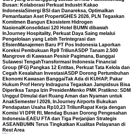
Busan: Kolaborasi Perkuat Industri Kakao
Indonesia
Sinergi BSI dan Danareksa, Optimalkan
Pemanfaatan Aset Properti
GHES 2026, PLN Tegaskan
Komitmen Bangun Ekosistem Hidrogen
Nasional
Konsolidasi 120 Hotel BUMN dibawah
InJourney Hospitality, Perkuat Daya Saing melalui
Pengelolaan yang Lebih Terintegrasi dan
Efisien
Manajemen Baru PT Pos Indonesia Laporkan
Koreksi Pembukuan Rp9 Triliun
ASDP Tanam 2.500
Mangrove di Kawasan Pesisir Pagimana, Banggai
Sulawesi Tengah
Transformasi Indonesia Financial
Group (IFG) Pangkas 12 Entitas, Perkuat Tata Kelola dan
Cegah Kesalahan Investasi
ASDP Dorong Pertumbuhan
Ekonomi Kawasan Banggai
Tak Ada di KUHAP, Pakar
Hukum Prof Henry Indraguna Tegaskan Jampidsus Bisa
Diperiksa Tanpa Izin Presiden
Menko PMK Pratikno: SDM
Unggul Dimulai dari Ruang Aman dan Nyaman untuk
Anak
Semester I 2026, InJourney Airports Bukukan
Pendapatan Usaha Rp10,23 Triliun
Rapat Kerja dengan
Komisi VI DPR RI, Mendag Busan Dorong Pengesahan
Indonesia-EAEU FTA dan Tiga Perjanjian Strategis
ASEAN
BUMN Terus Tingkatkan Kualitas Pelayanan di
Rest Area