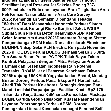
Indonesia
Bandara Husein Sastranegara Kantongi
Sertifikat Layani Pesawat Jet Sekelas Boeing 737-
800
Pembukaan Rute dan Layanan Baru Tingkatkan Arus
Peti Kemas Nasional
Manulife Asia Care Survey
2026: Kemandirian Semakin Dipandang sebagai
“Warisan” Baru Masyarakat Indonesia
Perkuat Sistem
Tata Air untuk Kurangi Risiko Banjir di Jakut, WSBP
Suplai Spun Pile dan Beton Readymix
ASDP Kembali
Gelar Journalism Award 2026
Danantara Bangun Sistem
Pengembangan SDM Kelas Dunia di seluruh Ekosistem
BUMN
PLN Siap Gelar PLN Electric Run pada November
2026 di ICE BSD
Perum BULOG Berhasil Serap 3,5 Juta
Ton Setara Beras Petani
IPC TPK Teluk Bayur Teken
Kontrak Pelayanan dengan 4 Mitra Pelayaran
Produk
Farmasi dan Kesehatan Indonesia Raih Potensi
Transaksi Rp34 Miliar di Pameran Kesehatan Taiwan
2026
Kunjungi UMKM di Yogyakarta dan Bantul, Mendag
Busan Dorong Perluas Pasar Ekspor
PT Hartadinata
Abadi Tbk Perkuat Kolaborasi Strategis dengan Bank
Mandiri melalui Perpanjangan Fasilitas Kredit Rp2,175
Triliun dan Kerja Sama KSM Emas
Konsolidasi Maskapai
BUMN, Garuda Group Disiapkan Kuasai Pasar dengan
Layanan Penerbangan Terbaik
APSMI Dorong
Peningkatan Literasi Kesehatan sebagai Fondasi Self-