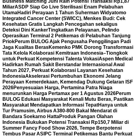
Business Matching Juni Raih Potensi Transaksi Rp1,87
Miliar
ASDP Siap Go Live Sterilisasi Enam Pelabuhan
Utama
Hadiri Perayaan 1 Tahun Suherman Widyatomo
Integrated Cancer Center (SWICC), Menkes Budi: Cek
Kesehatan Gratis Langkah Pencegahan sekaligus
Deteksi Dini Kanker
Tingkatkan Pelayanan, Pelindo
Operasikan Terminal 2 Petikemas di Pelabuhan Tanjung
Priok
Perum BULOG Ajak Pengusaha Penggilingan Padi
Jaga Kualitas Beras
Kemenko PMK Dorong Transformasi
Tata Kelola Kolaborasi Kemitraan Indonesia–Tiongkok
untuk Perkuat Kompetensi Talenta Vokasi
Aspen Medical
Hadirkan Rumah Sakit Berstandar Internasional Awal
Tahun 2027, Perkuat Kolaborasi Layanan Kesehatan
Indonesia
Akselerasi Pertumbuhan Ekonomi Jelang
Perayaan Kemerdekaan, Kemendag Dukung Gelaran ISF
2026
Penyesuaian Harga, Pertamina Patra Niaga
menurunkan Harga Pertamax per 1 Agustus 2026
Perum
BULOG Edukasi Masyarakat Kenali Mutu Beras, Pastikan
Masyarakat Mendapatkan Informasi Tepat
Hanya untuk
Tur Pramusim, Airbus A380-800 Bakal Mendarat di
Bandara Soekarno Hatta
Produk Pangan Olahan
Indonesia Bukukan Potensi Transaksi Rp150,7 Miliar di
Summer Fancy Food Show 2026, Tempe Berpotensi
Tembus Pasar AS
IPC Terminal Petikemas Bantu Perkuat