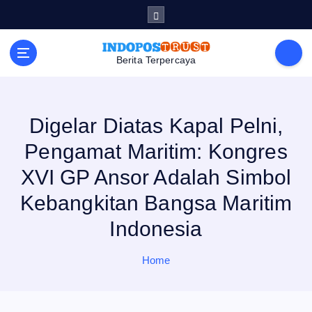
S
k
i
p
t
Berita Terpercaya
o
c
o
n
t
e
Digelar Diatas Kapal Pelni,
n
t
Pengamat Maritim: Kongres
XVI GP Ansor Adalah Simbol
Kebangkitan Bangsa Maritim
Indonesia
Home