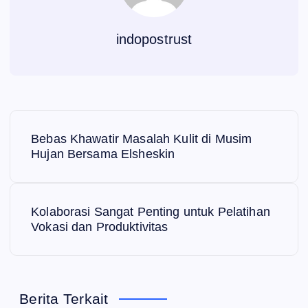
indopostrust
N
Bebas Khawatir Masalah Kulit di Musim
a
Hujan Bersama Elsheskin
v
Kolaborasi Sangat Penting untuk Pelatihan
i
Vokasi dan Produktivitas
g
a
Berita Terkait