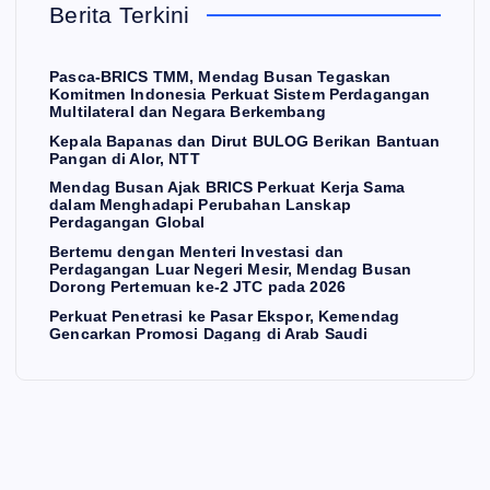
Berita Terkini
a
rja
Ne
i
Ba
Sa
ger
ke
Pasca-BRICS TMM, Mendag Busan Tegaskan
pa
ma
i
Pa
Komitmen Indonesia Perkuat Sistem Perdagangan
Multilateral dan Negara Berkembang
na
dal
Me
sar
Kepala Bapanas dan Dirut BULOG Berikan Bantuan
s
s
am
sir,
Ek
Pangan di Alor, NTT
da
Me
Me
sp
Mendag Busan Ajak BRICS Perkuat Kerja Sama
n
ng
nd
or,
dalam Menghadapi Perubahan Lanskap
Perdagangan Global
Dir
ha
ag
Ke
Bertemu dengan Menteri Investasi dan
a
ut
da
Bu
me
Perdagangan Luar Negeri Mesir, Mendag Busan
Dorong Pertemuan ke-2 JTC pada 2026
BU
pi
sa
nd
Perkuat Penetrasi ke Pasar Ekspor, Kemendag
LO
Pe
n
ag
Gencarkan Promosi Dagang di Arab Saudi
G
rub
Do
Ge
Be
ah
ron
nc
rik
an
g
ark
an
La
Pe
an
Ba
ns
rte
Pr