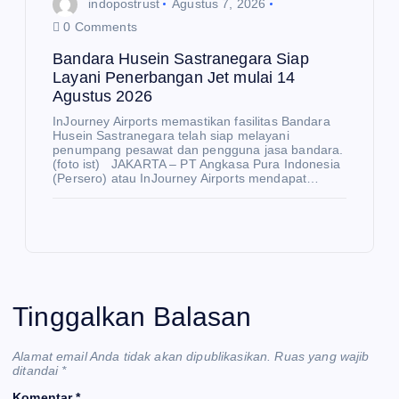
indopostrust
Agustus 7, 2026
0 Comments
Bandara Husein Sastranegara Siap
Layani Penerbangan Jet mulai 14
Agustus 2026
InJourney Airports memastikan fasilitas Bandara
Husein Sastranegara telah siap melayani
penumpang pesawat dan pengguna jasa bandara.
(foto ist) JAKARTA – PT Angkasa Pura Indonesia
(Persero) atau InJourney Airports mendapat…
E
K
O
N
O
M
I
R
Tinggalkan Balasan
Be
rte
Alamat email Anda tidak akan dipublikasikan.
Ruas yang wajib
M
mu
ditandai
*
E
K
de
O
Komentar
*
N