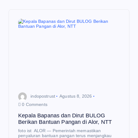
s
i
p
o
s
indopostrust
Agustus 8, 2026
0 Comments
Kepala Bapanas dan Dirut BULOG
Berikan Bantuan Pangan di Alor, NTT
foto ist ALOR — Pemerintah memastikan
penyaluran bantuan pangan terus menjangkau