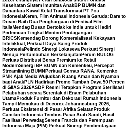
Kesehatan Sistem Imunitas Anak
BP BUMN dan
Danantara Kawal Ketat Transformasi PT Pos
Indonesia
Keren, Film Animasi Indonesia Garuda: Dare to
Dream Raih Dua Penghargaan di Festival Film
Italia
Mendag Busan Bertolak ke India untuk Hadiri
Pertemuan Tingkat Menteri Perdagangan
BRICS
Kemendag Dorong Komersialisasi Kekayaan
Intelektual, Perkuat Daya Saing Produk
Indonesia
Pelindo Sinergi Lokaseva Perkuat Sinergi
Menuju Pertumbuhan Berkelanjutan
Perum BULOG
Perluas Distribusi Beras Premium ke Retail
Modern
Sinergi BP BUMN dan Kemenkeu, Percepat
Streamlining BUMN
Perkuat Gernas RANA, Kemenko
PMK Ajak Media Wujudkan Ruang Aman dan Nyaman
bagi Anak
PLN Hadirkan Promo Tambah Daya 50 Persen
di GIIAS 2026
ASDP Resmi Terapkan Program Sterilisasi
Pelabuhan secara Serentak di Enam Pelabuhan
Utama
Produk Furnitur dan Dekorasi Rumah Indonesia
Tampil Memukau di Decorex Johannesburg 2026,
Perkuat Eksistensi di Pasar Afrika Selatan
Produk
Camilan Indonesia Tembus Pasar Arab Saudi, Hasil
Fasilitasi Perwadag
Serena Francis dan Perempuan
Indonesia Maju (PIM) Perkuat Sinergi Pemberdayaan