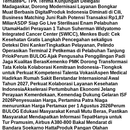
Ternate
IPC TPK Terima Kunjungan Delegasi
Madagaskar, Dorong Modernisasi Layanan Bongkar
Muat Berbasis Digital
Produk Indonesia Diminati di Cili,
Business Matching Juni Raih Potensi Transaksi Rp1,87
Miliar
ASDP Siap Go Live Sterilisasi Enam Pelabuhan
Utama
Hadiri Perayaan 1 Tahun Suherman Widyatomo
Integrated Cancer Center (SWICC), Menkes Budi: Cek
Kesehatan Gratis Langkah Pencegahan sekaligus
Deteksi Dini Kanker
Tingkatkan Pelayanan, Pelindo
Operasikan Terminal 2 Petikemas di Pelabuhan Tanjung
Priok
Perum BULOG Ajak Pengusaha Penggilingan Padi
Jaga Kualitas Beras
Kemenko PMK Dorong Transformasi
Tata Kelola Kolaborasi Kemitraan Indonesia–Tiongkok
untuk Perkuat Kompetensi Talenta Vokasi
Aspen Medical
Hadirkan Rumah Sakit Berstandar Internasional Awal
Tahun 2027, Perkuat Kolaborasi Layanan Kesehatan
Indonesia
Akselerasi Pertumbuhan Ekonomi Jelang
Perayaan Kemerdekaan, Kemendag Dukung Gelaran ISF
2026
Penyesuaian Harga, Pertamina Patra Niaga
menurunkan Harga Pertamax per 1 Agustus 2026
Perum
BULOG Edukasi Masyarakat Kenali Mutu Beras, Pastikan
Masyarakat Mendapatkan Informasi Tepat
Hanya untuk
Tur Pramusim, Airbus A380-800 Bakal Mendarat di
Bandara Soekarno Hatta
Produk Pangan Olahan