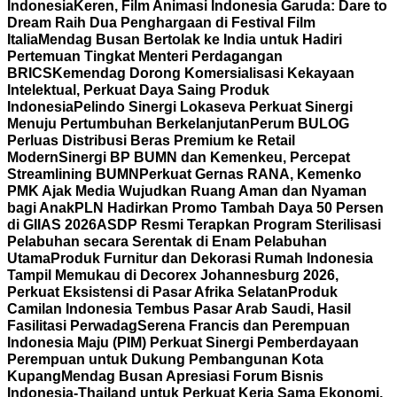
Indonesia
Keren, Film Animasi Indonesia Garuda: Dare to
Dream Raih Dua Penghargaan di Festival Film
Italia
Mendag Busan Bertolak ke India untuk Hadiri
Pertemuan Tingkat Menteri Perdagangan
BRICS
Kemendag Dorong Komersialisasi Kekayaan
Intelektual, Perkuat Daya Saing Produk
Indonesia
Pelindo Sinergi Lokaseva Perkuat Sinergi
Menuju Pertumbuhan Berkelanjutan
Perum BULOG
Perluas Distribusi Beras Premium ke Retail
Modern
Sinergi BP BUMN dan Kemenkeu, Percepat
Streamlining BUMN
Perkuat Gernas RANA, Kemenko
PMK Ajak Media Wujudkan Ruang Aman dan Nyaman
bagi Anak
PLN Hadirkan Promo Tambah Daya 50 Persen
di GIIAS 2026
ASDP Resmi Terapkan Program Sterilisasi
Pelabuhan secara Serentak di Enam Pelabuhan
Utama
Produk Furnitur dan Dekorasi Rumah Indonesia
Tampil Memukau di Decorex Johannesburg 2026,
Perkuat Eksistensi di Pasar Afrika Selatan
Produk
Camilan Indonesia Tembus Pasar Arab Saudi, Hasil
Fasilitasi Perwadag
Serena Francis dan Perempuan
Indonesia Maju (PIM) Perkuat Sinergi Pemberdayaan
Perempuan untuk Dukung Pembangunan Kota
Kupang
Mendag Busan Apresiasi Forum Bisnis
Indonesia-Thailand untuk Perkuat Kerja Sama Ekonomi,