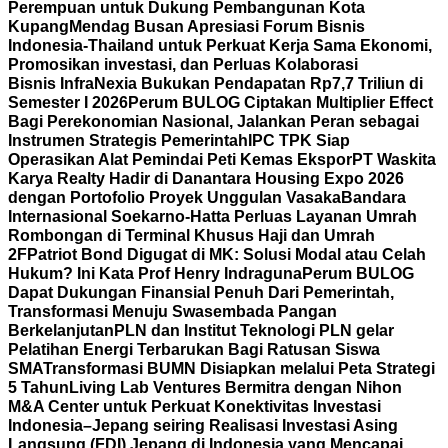
Perempuan untuk Dukung Pembangunan Kota
Kupang
Mendag Busan Apresiasi Forum Bisnis
Indonesia-Thailand untuk Perkuat Kerja Sama Ekonomi,
Promosikan investasi, dan Perluas Kolaborasi
Bisnis
InfraNexia Bukukan Pendapatan Rp7,7 Triliun di
Semester I 2026
Perum BULOG Ciptakan Multiplier Effect
Bagi Perekonomian Nasional, Jalankan Peran sebagai
Instrumen Strategis Pemerintah
IPC TPK Siap
Operasikan Alat Pemindai Peti Kemas Ekspor
PT Waskita
Karya Realty Hadir di Danantara Housing Expo 2026
dengan Portofolio Proyek Unggulan Vasaka
Bandara
Internasional Soekarno-Hatta Perluas Layanan Umrah
Rombongan di Terminal Khusus Haji dan Umrah
2F
Patriot Bond Digugat di MK: Solusi Modal atau Celah
Hukum? Ini Kata Prof Henry Indraguna
Perum BULOG
Dapat Dukungan Finansial Penuh Dari Pemerintah,
Transformasi Menuju Swasembada Pangan
Berkelanjutan
PLN dan Institut Teknologi PLN gelar
Pelatihan Energi Terbarukan Bagi Ratusan Siswa
SMA
Transformasi BUMN Disiapkan melalui Peta Strategi
5 Tahun
Living Lab Ventures Bermitra dengan Nihon
M&A Center untuk Perkuat Konektivitas Investasi
Indonesia–Jepang seiring Realisasi Investasi Asing
Langsung (FDI) Jepang di Indonesia yang Mencapai