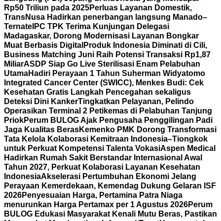
Rp50 Triliun pada 2025
Perluas Layanan Domestik,
TransNusa Hadirkan penerbangan langsung Manado–
Ternate
IPC TPK Terima Kunjungan Delegasi
Madagaskar, Dorong Modernisasi Layanan Bongkar
Muat Berbasis Digital
Produk Indonesia Diminati di Cili,
Business Matching Juni Raih Potensi Transaksi Rp1,87
Miliar
ASDP Siap Go Live Sterilisasi Enam Pelabuhan
Utama
Hadiri Perayaan 1 Tahun Suherman Widyatomo
Integrated Cancer Center (SWICC), Menkes Budi: Cek
Kesehatan Gratis Langkah Pencegahan sekaligus
Deteksi Dini Kanker
Tingkatkan Pelayanan, Pelindo
Operasikan Terminal 2 Petikemas di Pelabuhan Tanjung
Priok
Perum BULOG Ajak Pengusaha Penggilingan Padi
Jaga Kualitas Beras
Kemenko PMK Dorong Transformasi
Tata Kelola Kolaborasi Kemitraan Indonesia–Tiongkok
untuk Perkuat Kompetensi Talenta Vokasi
Aspen Medical
Hadirkan Rumah Sakit Berstandar Internasional Awal
Tahun 2027, Perkuat Kolaborasi Layanan Kesehatan
Indonesia
Akselerasi Pertumbuhan Ekonomi Jelang
Perayaan Kemerdekaan, Kemendag Dukung Gelaran ISF
2026
Penyesuaian Harga, Pertamina Patra Niaga
menurunkan Harga Pertamax per 1 Agustus 2026
Perum
BULOG Edukasi Masyarakat Kenali Mutu Beras, Pastikan