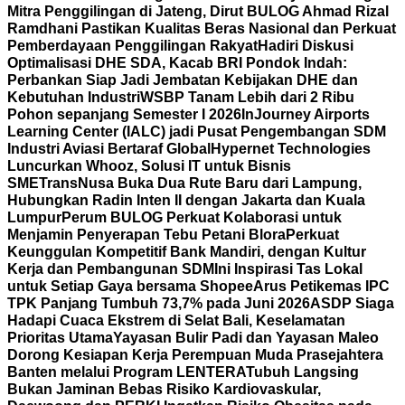
Mitra Penggilingan di Jateng, Dirut BULOG Ahmad Rizal
Ramdhani Pastikan Kualitas Beras Nasional dan Perkuat
Pemberdayaan Penggilingan Rakyat
Hadiri Diskusi
Optimalisasi DHE SDA, Kacab BRI Pondok Indah:
Perbankan Siap Jadi Jembatan Kebijakan DHE dan
Kebutuhan Industri
WSBP Tanam Lebih dari 2 Ribu
Pohon sepanjang Semester I 2026
InJourney Airports
Learning Center (IALC) jadi Pusat Pengembangan SDM
Industri Aviasi Bertaraf Global
Hypernet Technologies
Luncurkan Whooz, Solusi IT untuk Bisnis
SME
TransNusa Buka Dua Rute Baru dari Lampung,
Hubungkan Radin Inten II dengan Jakarta dan Kuala
Lumpur
Perum BULOG Perkuat Kolaborasi untuk
Menjamin Penyerapan Tebu Petani Blora
Perkuat
Keunggulan Kompetitif Bank Mandiri, dengan Kultur
Kerja dan Pembangunan SDM
Ini Inspirasi Tas Lokal
untuk Setiap Gaya bersama Shopee
Arus Petikemas IPC
TPK Panjang Tumbuh 73,7% pada Juni 2026
ASDP Siaga
Hadapi Cuaca Ekstrem di Selat Bali, Keselamatan
Prioritas Utama
Yayasan Bulir Padi dan Yayasan Maleo
Dorong Kesiapan Kerja Perempuan Muda Prasejahtera
Banten melalui Program LENTERA
Tubuh Langsing
Bukan Jaminan Bebas Risiko Kardiovaskular,