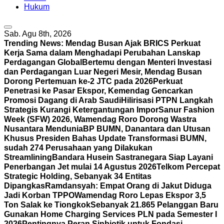
Hukum
Sab. Agu 8th, 2026
Trending News:
Mendag Busan Ajak BRICS Perkuat
Kerja Sama dalam Menghadapi Perubahan Lanskap
Perdagangan Global
Bertemu dengan Menteri Investasi
dan Perdagangan Luar Negeri Mesir, Mendag Busan
Dorong Pertemuan ke-2 JTC pada 2026
Perkuat
Penetrasi ke Pasar Ekspor, Kemendag Gencarkan
Promosi Dagang di Arab Saudi
Hilirisasi PTPN Langkah
Strategis Kurangi Ketergantungan Impor
Sanur Fashion
Week (SFW) 2026, Wamendag Roro Dorong Wastra
Nusantara Mendunia
BP BUMN, Danantara dan Utusan
Khusus Presiden Bahas Update Transformasi BUMN,
sudah 274 Perusahaan yang Dilakukan
Streamlining
Bandara Husein Sastranegara Siap Layani
Penerbangan Jet mulai 14 Agustus 2026
Telkom Percepat
Strategic Holding, Sebanyak 34 Entitas
Dipangkas
Ramdansyah: Empat Orang di Jakut Diduga
Jadi Korban TPPO
Wamendag Roro Lepas Ekspor 3,5
Ton Salak ke Tiongkok
Sebanyak 21.865 Pelanggan Baru
Gunakan Home Charging Services PLN pada Semester I
2026
Pentingnya Peran Sinbiotik untuk Fondasi