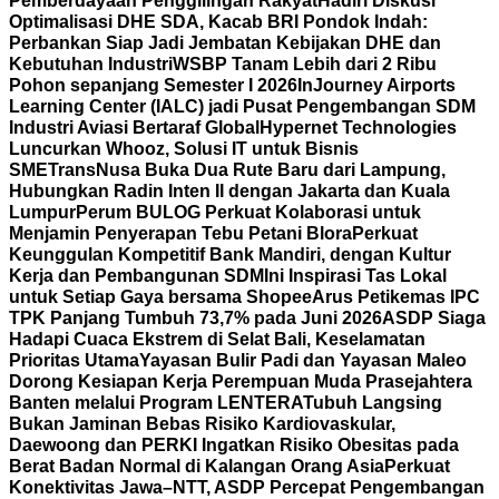
Pemberdayaan Penggilingan Rakyat
Hadiri Diskusi
Optimalisasi DHE SDA, Kacab BRI Pondok Indah:
Perbankan Siap Jadi Jembatan Kebijakan DHE dan
Kebutuhan Industri
WSBP Tanam Lebih dari 2 Ribu
Pohon sepanjang Semester I 2026
InJourney Airports
Learning Center (IALC) jadi Pusat Pengembangan SDM
Industri Aviasi Bertaraf Global
Hypernet Technologies
Luncurkan Whooz, Solusi IT untuk Bisnis
SME
TransNusa Buka Dua Rute Baru dari Lampung,
Hubungkan Radin Inten II dengan Jakarta dan Kuala
Lumpur
Perum BULOG Perkuat Kolaborasi untuk
Menjamin Penyerapan Tebu Petani Blora
Perkuat
Keunggulan Kompetitif Bank Mandiri, dengan Kultur
Kerja dan Pembangunan SDM
Ini Inspirasi Tas Lokal
untuk Setiap Gaya bersama Shopee
Arus Petikemas IPC
TPK Panjang Tumbuh 73,7% pada Juni 2026
ASDP Siaga
Hadapi Cuaca Ekstrem di Selat Bali, Keselamatan
Prioritas Utama
Yayasan Bulir Padi dan Yayasan Maleo
Dorong Kesiapan Kerja Perempuan Muda Prasejahtera
Banten melalui Program LENTERA
Tubuh Langsing
Bukan Jaminan Bebas Risiko Kardiovaskular,
Daewoong dan PERKI Ingatkan Risiko Obesitas pada
Berat Badan Normal di Kalangan Orang Asia
Perkuat
Konektivitas Jawa–NTT, ASDP Percepat Pengembangan