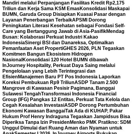
Mandiri melalui Perpanjangan Fasilitas Kredit Rp2,175
Triliun dan Kerja Sama KSM Emas
Konsolidasi Maskapai
BUMN, Garuda Group Disiapkan Kuasai Pasar dengan
Layanan Penerbangan Terbaik
APSMI Dorong
Peningkatan Literasi Kesehatan sebagai Fondasi Self-
Care yang Bertanggung Jawab di Asia-Pasifik
Mendag
Busan: Kolaborasi Perkuat Industri Kakao
Indonesia
Sinergi BSI dan Danareksa, Optimalkan
Pemanfaatan Aset Properti
GHES 2026, PLN Tegaskan
Komitmen Bangun Ekosistem Hidrogen
Nasional
Konsolidasi 120 Hotel BUMN dibawah
InJourney Hospitality, Perkuat Daya Saing melalui
Pengelolaan yang Lebih Terintegrasi dan
Efisien
Manajemen Baru PT Pos Indonesia Laporkan
Koreksi Pembukuan Rp9 Triliun
ASDP Tanam 2.500
Mangrove di Kawasan Pesisir Pagimana, Banggai
Sulawesi Tengah
Transformasi Indonesia Financial
Group (IFG) Pangkas 12 Entitas, Perkuat Tata Kelola dan
Cegah Kesalahan Investasi
ASDP Dorong Pertumbuhan
Ekonomi Kawasan Banggai
Tak Ada di KUHAP, Pakar
Hukum Prof Henry Indraguna Tegaskan Jampidsus Bisa
Diperiksa Tanpa Izin Presiden
Menko PMK Pratikno: SDM
Unggul Dimulai dari Ruang Aman dan Nyaman untuk
Anak
Semester I 2026, InJourney Airports Bukukan