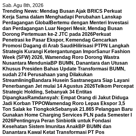
Skip
Sab. Agu 8th, 2026
to
Trending News:
Mendag Busan Ajak BRICS Perkuat
content
Kerja Sama dalam Menghadapi Perubahan Lanskap
Perdagangan Global
Bertemu dengan Menteri Investasi
dan Perdagangan Luar Negeri Mesir, Mendag Busan
Dorong Pertemuan ke-2 JTC pada 2026
Perkuat
Penetrasi ke Pasar Ekspor, Kemendag Gencarkan
Promosi Dagang di Arab Saudi
Hilirisasi PTPN Langkah
Strategis Kurangi Ketergantungan Impor
Sanur Fashion
Week (SFW) 2026, Wamendag Roro Dorong Wastra
Nusantara Mendunia
BP BUMN, Danantara dan Utusan
Khusus Presiden Bahas Update Transformasi BUMN,
sudah 274 Perusahaan yang Dilakukan
Streamlining
Bandara Husein Sastranegara Siap Layani
Penerbangan Jet mulai 14 Agustus 2026
Telkom Percepat
Strategic Holding, Sebanyak 34 Entitas
Dipangkas
Ramdansyah: Empat Orang di Jakut Diduga
Jadi Korban TPPO
Wamendag Roro Lepas Ekspor 3,5
Ton Salak ke Tiongkok
Sebanyak 21.865 Pelanggan Baru
Gunakan Home Charging Services PLN pada Semester I
2026
Pentingnya Peran Sinbiotik untuk Fondasi
Kesehatan Sistem Imunitas Anak
BP BUMN dan
Danantara Kawal Ketat Transformasi PT Pos