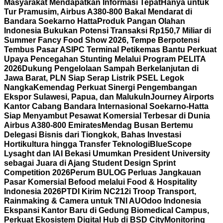
Masyarakat Mendapatkan Informasi Tepat
Hanya untuk
Tur Pramusim, Airbus A380-800 Bakal Mendarat di
Bandara Soekarno Hatta
Produk Pangan Olahan
Indonesia Bukukan Potensi Transaksi Rp150,7 Miliar di
Summer Fancy Food Show 2026, Tempe Berpotensi
Tembus Pasar AS
IPC Terminal Petikemas Bantu Perkuat
Upaya Pencegahan Stunting Melalui Program PELITA
2026
Dukung Pengelolaan Sampah Berkelanjutan di
Jawa Barat, PLN Siap Serap Listrik PSEL Legok
Nangka
Kemendag Perkuat Sinergi Pengembangan
Ekspor Sulawesi, Papua, dan Maluku
InJourney Airports
Kantor Cabang Bandara Internasional Soekarno-Hatta
Siap Menyambut Pesawat Komersial Terbesar di Dunia
Airbus A380-800 Emirates
Mendag Busan Bertemu
Delegasi Bisnis dari Tiongkok, Bahas Investasi
Hortikultura hingga Transfer Teknologi
BlueScope
Lysaght dan IAI Bekasi Umumkan President University
sebagai Juara di Ajang Student Design Sprint
Competition 2026
Perum BULOG Perluas Jangkauan
Pasar Komersial Befood melalui Food & Hospitality
Indonesia 2026
PTDI Kirim NC212i Troop Transport,
Rainmaking & Camera untuk TNI AU
Odoo Indonesia
Ekspansi Kantor Baru di Gedung Biomedical Campus,
Perkuat Ekosistem Digital Hub di BSD City
Monitoring