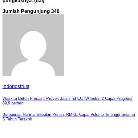
pungkasnya. (dai)
Jumlah Pengunjung
346
indopostrust
Navigasi
Waskita Beton Precast: Proyek Jalan Tol CCTW Seksi 2 Capai Progress
89,9 persen
pos
Beroperasi Normal Sebulan Penuh, RMKE Capai Volume Tertinggi Selama
5 Tahun Terakhir