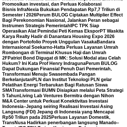
Promosikan investasi, dan Perluas Kolaborasi
Bisnis
InfraNexia Bukukan Pendapatan Rp7,7 Triliun di
Semester I 2026
Perum BULOG Ciptakan Multiplier Effect
Bagi Perekonomian Nasional, Jalankan Peran sebagai
Instrumen Strategis Pemerintah
IPC TPK Siap
Operasikan Alat Pemindai Peti Kemas Ekspor
PT Waskita
Karya Realty Hadir di Danantara Housing Expo 2026
dengan Portofolio Proyek Unggulan Vasaka
Bandara
Internasional Soekarno-Hatta Perluas Layanan Umrah
Rombongan di Terminal Khusus Haji dan Umrah
2F
Patriot Bond Digugat di MK: Solusi Modal atau Celah
Hukum? Ini Kata Prof Henry Indraguna
Perum BULOG
Dapat Dukungan Finansial Penuh Dari Pemerintah,
Transformasi Menuju Swasembada Pangan
Berkelanjutan
PLN dan Institut Teknologi PLN gelar
Pelatihan Energi Terbarukan Bagi Ratusan Siswa
SMA
Transformasi BUMN Disiapkan melalui Peta Strategi
5 Tahun
Living Lab Ventures Bermitra dengan Nihon
M&A Center untuk Perkuat Konektivitas Investasi
Indonesia–Jepang seiring Realisasi Investasi Asing
Langsung (FDI) Jepang di Indonesia yang Mencapai
Rp50 Triliun pada 2025
Perluas Layanan Domestik,
TransNusa Hadirkan penerbangan langsung Manado–