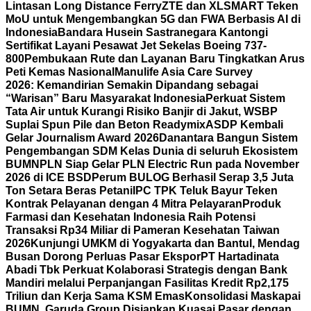
Lintasan Long Distance Ferry
ZTE dan XLSMART Teken
MoU untuk Mengembangkan 5G dan FWA Berbasis AI di
Indonesia
Bandara Husein Sastranegara Kantongi
Sertifikat Layani Pesawat Jet Sekelas Boeing 737-
800
Pembukaan Rute dan Layanan Baru Tingkatkan Arus
Peti Kemas Nasional
Manulife Asia Care Survey
2026: Kemandirian Semakin Dipandang sebagai
“Warisan” Baru Masyarakat Indonesia
Perkuat Sistem
Tata Air untuk Kurangi Risiko Banjir di Jakut, WSBP
Suplai Spun Pile dan Beton Readymix
ASDP Kembali
Gelar Journalism Award 2026
Danantara Bangun Sistem
Pengembangan SDM Kelas Dunia di seluruh Ekosistem
BUMN
PLN Siap Gelar PLN Electric Run pada November
2026 di ICE BSD
Perum BULOG Berhasil Serap 3,5 Juta
Ton Setara Beras Petani
IPC TPK Teluk Bayur Teken
Kontrak Pelayanan dengan 4 Mitra Pelayaran
Produk
Farmasi dan Kesehatan Indonesia Raih Potensi
Transaksi Rp34 Miliar di Pameran Kesehatan Taiwan
2026
Kunjungi UMKM di Yogyakarta dan Bantul, Mendag
Busan Dorong Perluas Pasar Ekspor
PT Hartadinata
Abadi Tbk Perkuat Kolaborasi Strategis dengan Bank
Mandiri melalui Perpanjangan Fasilitas Kredit Rp2,175
Triliun dan Kerja Sama KSM Emas
Konsolidasi Maskapai
BUMN, Garuda Group Disiapkan Kuasai Pasar dengan