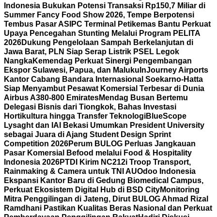
Indonesia Bukukan Potensi Transaksi Rp150,7 Miliar di
Summer Fancy Food Show 2026, Tempe Berpotensi
Tembus Pasar AS
IPC Terminal Petikemas Bantu Perkuat
Upaya Pencegahan Stunting Melalui Program PELITA
2026
Dukung Pengelolaan Sampah Berkelanjutan di
Jawa Barat, PLN Siap Serap Listrik PSEL Legok
Nangka
Kemendag Perkuat Sinergi Pengembangan
Ekspor Sulawesi, Papua, dan Maluku
InJourney Airports
Kantor Cabang Bandara Internasional Soekarno-Hatta
Siap Menyambut Pesawat Komersial Terbesar di Dunia
Airbus A380-800 Emirates
Mendag Busan Bertemu
Delegasi Bisnis dari Tiongkok, Bahas Investasi
Hortikultura hingga Transfer Teknologi
BlueScope
Lysaght dan IAI Bekasi Umumkan President University
sebagai Juara di Ajang Student Design Sprint
Competition 2026
Perum BULOG Perluas Jangkauan
Pasar Komersial Befood melalui Food & Hospitality
Indonesia 2026
PTDI Kirim NC212i Troop Transport,
Rainmaking & Camera untuk TNI AU
Odoo Indonesia
Ekspansi Kantor Baru di Gedung Biomedical Campus,
Perkuat Ekosistem Digital Hub di BSD City
Monitoring
Mitra Penggilingan di Jateng, Dirut BULOG Ahmad Rizal
Ramdhani Pastikan Kualitas Beras Nasional dan Perkuat