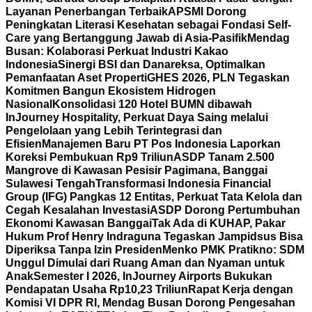
Layanan Penerbangan Terbaik
APSMI Dorong
Peningkatan Literasi Kesehatan sebagai Fondasi Self-
Care yang Bertanggung Jawab di Asia-Pasifik
Mendag
Busan: Kolaborasi Perkuat Industri Kakao
Indonesia
Sinergi BSI dan Danareksa, Optimalkan
Pemanfaatan Aset Properti
GHES 2026, PLN Tegaskan
Komitmen Bangun Ekosistem Hidrogen
Nasional
Konsolidasi 120 Hotel BUMN dibawah
InJourney Hospitality, Perkuat Daya Saing melalui
Pengelolaan yang Lebih Terintegrasi dan
Efisien
Manajemen Baru PT Pos Indonesia Laporkan
Koreksi Pembukuan Rp9 Triliun
ASDP Tanam 2.500
Mangrove di Kawasan Pesisir Pagimana, Banggai
Sulawesi Tengah
Transformasi Indonesia Financial
Group (IFG) Pangkas 12 Entitas, Perkuat Tata Kelola dan
Cegah Kesalahan Investasi
ASDP Dorong Pertumbuhan
Ekonomi Kawasan Banggai
Tak Ada di KUHAP, Pakar
Hukum Prof Henry Indraguna Tegaskan Jampidsus Bisa
Diperiksa Tanpa Izin Presiden
Menko PMK Pratikno: SDM
Unggul Dimulai dari Ruang Aman dan Nyaman untuk
Anak
Semester I 2026, InJourney Airports Bukukan
Pendapatan Usaha Rp10,23 Triliun
Rapat Kerja dengan
Komisi VI DPR RI, Mendag Busan Dorong Pengesahan