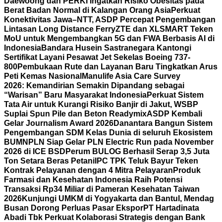
Daewoong dan PERKI Ingatkan Risiko Obesitas pada
Berat Badan Normal di Kalangan Orang Asia
Perkuat
Konektivitas Jawa–NTT, ASDP Percepat Pengembangan
Lintasan Long Distance Ferry
ZTE dan XLSMART Teken
MoU untuk Mengembangkan 5G dan FWA Berbasis AI di
Indonesia
Bandara Husein Sastranegara Kantongi
Sertifikat Layani Pesawat Jet Sekelas Boeing 737-
800
Pembukaan Rute dan Layanan Baru Tingkatkan Arus
Peti Kemas Nasional
Manulife Asia Care Survey
2026: Kemandirian Semakin Dipandang sebagai
“Warisan” Baru Masyarakat Indonesia
Perkuat Sistem
Tata Air untuk Kurangi Risiko Banjir di Jakut, WSBP
Suplai Spun Pile dan Beton Readymix
ASDP Kembali
Gelar Journalism Award 2026
Danantara Bangun Sistem
Pengembangan SDM Kelas Dunia di seluruh Ekosistem
BUMN
PLN Siap Gelar PLN Electric Run pada November
2026 di ICE BSD
Perum BULOG Berhasil Serap 3,5 Juta
Ton Setara Beras Petani
IPC TPK Teluk Bayur Teken
Kontrak Pelayanan dengan 4 Mitra Pelayaran
Produk
Farmasi dan Kesehatan Indonesia Raih Potensi
Transaksi Rp34 Miliar di Pameran Kesehatan Taiwan
2026
Kunjungi UMKM di Yogyakarta dan Bantul, Mendag
Busan Dorong Perluas Pasar Ekspor
PT Hartadinata
Abadi Tbk Perkuat Kolaborasi Strategis dengan Bank