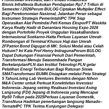
B
i
s
n
i
s
I
n
f
r
a
N
e
x
i
a
B
u
k
u
k
a
n
P
e
n
d
a
p
a
t
a
n
R
p
7
,
7
T
r
i
l
i
u
n
d
i
S
e
m
e
s
t
e
r
I
2
0
2
6
P
e
r
u
m
B
U
L
O
G
C
i
p
t
a
k
a
n
M
u
l
t
i
p
l
i
e
r
E
f
f
e
c
t
B
a
g
i
P
e
r
e
k
o
n
o
m
i
a
n
N
a
s
i
o
n
a
l
,
J
a
l
a
n
k
a
n
P
e
r
a
n
s
e
b
a
g
a
i
I
n
s
t
r
u
m
e
n
S
t
r
a
t
e
g
i
s
P
e
m
e
r
i
n
t
a
h
I
P
C
T
P
K
S
i
a
p
O
p
e
r
a
s
i
k
a
n
A
l
a
t
P
e
m
i
n
d
a
i
P
e
t
i
K
e
m
a
s
E
k
s
p
o
r
P
T
W
a
s
k
i
t
a
K
a
r
y
a
R
e
a
l
t
y
H
a
d
i
r
d
i
D
a
n
a
n
t
a
r
a
H
o
u
s
i
n
g
E
x
p
o
2
0
2
6
d
e
n
g
a
n
P
o
r
t
o
f
o
l
i
o
P
r
o
y
e
k
U
n
g
g
u
l
a
n
V
a
s
a
k
a
B
a
n
d
a
r
a
I
n
t
e
r
n
a
s
i
o
n
a
l
S
o
e
k
a
r
n
o
-
H
a
t
t
a
P
e
r
l
u
a
s
L
a
y
a
n
a
n
U
m
r
a
h
R
o
m
b
o
n
g
a
n
d
i
T
e
r
m
i
n
a
l
K
h
u
s
u
s
H
a
j
i
d
a
n
U
m
r
a
h
2
F
P
a
t
r
i
o
t
B
o
n
d
D
i
g
u
g
a
t
d
i
M
K
:
S
o
l
u
s
i
M
o
d
a
l
a
t
a
u
C
e
l
a
h
H
u
k
u
m
?
I
n
i
K
a
t
a
P
r
o
f
H
e
n
r
y
I
n
d
r
a
g
u
n
a
P
e
r
u
m
B
U
L
O
G
D
a
p
a
t
D
u
k
u
n
g
a
n
F
i
n
a
n
s
i
a
l
P
e
n
u
h
D
a
r
i
P
e
m
e
r
i
n
t
a
h
,
T
r
a
n
s
f
o
r
m
a
s
i
M
e
n
u
j
u
S
w
a
s
e
m
b
a
d
a
P
a
n
g
a
n
B
e
r
k
e
l
a
n
j
u
t
a
n
P
L
N
d
a
n
I
n
s
t
i
t
u
t
T
e
k
n
o
l
o
g
i
P
L
N
g
e
l
a
r
P
e
l
a
t
i
h
a
n
E
n
e
r
g
i
T
e
r
b
a
r
u
k
a
n
B
a
g
i
R
a
t
u
s
a
n
S
i
s
w
a
S
M
A
T
r
a
n
s
f
o
r
m
a
s
i
B
U
M
N
D
i
s
i
a
p
k
a
n
m
e
l
a
l
u
i
P
e
t
a
S
t
r
a
t
e
g
i
5
T
a
h
u
n
L
i
v
i
n
g
L
a
b
V
e
n
t
u
r
e
s
B
e
r
m
i
t
r
a
d
e
n
g
a
n
N
i
h
o
n
M
&
A
C
e
n
t
e
r
u
n
t
u
k
P
e
r
k
u
a
t
K
o
n
e
k
t
i
v
i
t
a
s
I
n
v
e
s
t
a
s
i
I
n
d
o
n
e
s
i
a
–
J
e
p
a
n
g
s
e
i
r
i
n
g
R
e
a
l
i
s
a
s
i
I
n
v
e
s
t
a
s
i
A
s
i
n
g
L
a
n
g
s
u
n
g
(
F
D
I
)
J
e
p
a
n
g
d
i
I
n
d
o
n
e
s
i
a
y
a
n
g
M
e
n
c
a
p
a
i
R
p
5
0
T
r
i
l
i
u
n
p
a
d
a
2
0
2
5
P
e
r
l
u
a
s
L
a
y
a
n
a
n
D
o
m
e
s
t
i
k
,
T
r
a
n
s
N
u
s
a
H
a
d
i
r
k
a
n
p
e
n
e
r
b
a
n
g
a
n
l
a
n
g
s
u
n
g
M
a
n
a
d
o
–
T
e
r
n
a
t
e
I
P
C
T
P
K
T
e
r
i
m
a
K
u
n
j
u
n
g
a
n
D
e
l
e
g
a
s
i