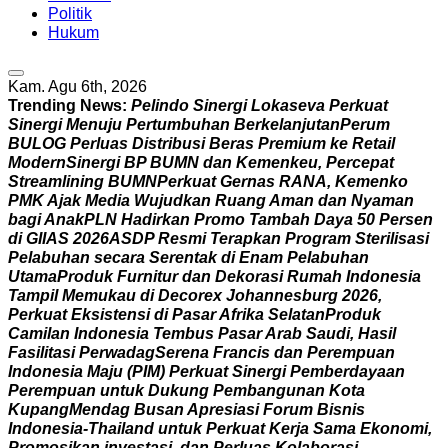
Politik
Hukum
Kam. Agu 6th, 2026
Trending News:
P
e
l
i
n
d
o
S
i
n
e
r
g
i
L
o
k
a
s
e
v
a
P
e
r
k
u
a
t
S
i
n
e
r
g
i
M
e
n
u
j
u
P
e
r
t
u
m
b
u
h
a
n
B
e
r
k
e
l
a
n
j
u
t
a
n
P
e
r
u
m
B
U
L
O
G
P
e
r
l
u
a
s
D
i
s
t
r
i
b
u
s
i
B
e
r
a
s
P
r
e
m
i
u
m
k
e
R
e
t
a
i
l
M
o
d
e
r
n
S
i
n
e
r
g
i
B
P
B
U
M
N
d
a
n
K
e
m
e
n
k
e
u
,
P
e
r
c
e
p
a
t
S
t
r
e
a
m
l
i
n
i
n
g
B
U
M
N
P
e
r
k
u
a
t
G
e
r
n
a
s
R
A
N
A
,
K
e
m
e
n
k
o
P
M
K
A
j
a
k
M
e
d
i
a
W
u
j
u
d
k
a
n
R
u
a
n
g
A
m
a
n
d
a
n
N
y
a
m
a
n
b
a
g
i
A
n
a
k
P
L
N
H
a
d
i
r
k
a
n
P
r
o
m
o
T
a
m
b
a
h
D
a
y
a
5
0
P
e
r
s
e
n
d
i
G
I
I
A
S
2
0
2
6
A
S
D
P
R
e
s
m
i
T
e
r
a
p
k
a
n
P
r
o
g
r
a
m
S
t
e
r
i
l
i
s
a
s
i
P
e
l
a
b
u
h
a
n
s
e
c
a
r
a
S
e
r
e
n
t
a
k
d
i
E
n
a
m
P
e
l
a
b
u
h
a
n
U
t
a
m
a
P
r
o
d
u
k
F
u
r
n
i
t
u
r
d
a
n
D
e
k
o
r
a
s
i
R
u
m
a
h
I
n
d
o
n
e
s
i
a
T
a
m
p
i
l
M
e
m
u
k
a
u
d
i
D
e
c
o
r
e
x
J
o
h
a
n
n
e
s
b
u
r
g
2
0
2
6
,
P
e
r
k
u
a
t
E
k
s
i
s
t
e
n
s
i
d
i
P
a
s
a
r
A
f
r
i
k
a
S
e
l
a
t
a
n
P
r
o
d
u
k
C
a
m
i
l
a
n
I
n
d
o
n
e
s
i
a
T
e
m
b
u
s
P
a
s
a
r
A
r
a
b
S
a
u
d
i
,
H
a
s
i
l
F
a
s
i
l
i
t
a
s
i
P
e
r
w
a
d
a
g
S
e
r
e
n
a
F
r
a
n
c
i
s
d
a
n
P
e
r
e
m
p
u
a
n
I
n
d
o
n
e
s
i
a
M
a
j
u
(
P
I
M
)
P
e
r
k
u
a
t
S
i
n
e
r
g
i
P
e
m
b
e
r
d
a
y
a
a
n
P
e
r
e
m
p
u
a
n
u
n
t
u
k
D
u
k
u
n
g
P
e
m
b
a
n
g
u
n
a
n
K
o
t
a
K
u
p
a
n
g
M
e
n
d
a
g
B
u
s
a
n
A
p
r
e
s
i
a
s
i
F
o
r
u
m
B
i
s
n
i
s
I
n
d
o
n
e
s
i
a
-
T
h
a
i
l
a
n
d
u
n
t
u
k
P
e
r
k
u
a
t
K
e
r
j
a
S
a
m
a
E
k
o
n
o
m
i
,
P
r
o
m
o
s
i
k
a
n
i
n
v
e
s
t
a
s
i
,
d
a
n
P
e
r
l
u
a
s
K
o
l
a
b
o
r
a
s
i