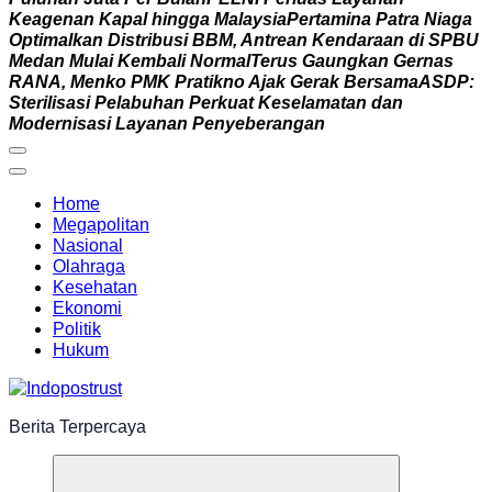
K
e
a
g
e
n
a
n
K
a
p
a
l
h
i
n
g
g
a
M
a
l
a
y
s
i
a
P
e
r
t
a
m
i
n
a
P
a
t
r
a
N
i
a
g
a
O
p
t
i
m
a
l
k
a
n
D
i
s
t
r
i
b
u
s
i
B
B
M
,
A
n
t
r
e
a
n
K
e
n
d
a
r
a
a
n
d
i
S
P
B
U
M
e
d
a
n
M
u
l
a
i
K
e
m
b
a
l
i
N
o
r
m
a
l
T
e
r
u
s
G
a
u
n
g
k
a
n
G
e
r
n
a
s
R
A
N
A
,
M
e
n
k
o
P
M
K
P
r
a
t
i
k
n
o
A
j
a
k
G
e
r
a
k
B
e
r
s
a
m
a
A
S
D
P
:
S
t
e
r
i
l
i
s
a
s
i
P
e
l
a
b
u
h
a
n
P
e
r
k
u
a
t
K
e
s
e
l
a
m
a
t
a
n
d
a
n
M
o
d
e
r
n
i
s
a
s
i
L
a
y
a
n
a
n
P
e
n
y
e
b
e
r
a
n
g
a
n
Home
Megapolitan
Nasional
Olahraga
Kesehatan
Ekonomi
Politik
Hukum
Berita Terpercaya