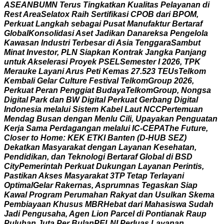
A
S
E
A
N
B
U
M
N
T
e
r
u
s
T
i
n
g
k
a
t
k
a
n
K
u
a
l
i
t
a
s
P
e
l
a
y
a
n
a
n
d
i
R
e
s
t
A
r
e
a
S
e
l
a
t
o
x
R
a
i
h
S
e
r
t
i
f
i
k
a
s
i
C
P
O
B
d
a
r
i
B
P
O
M
,
P
e
r
k
u
a
t
L
a
n
g
k
a
h
s
e
b
a
g
a
i
P
u
s
a
t
M
a
n
u
f
a
k
t
u
r
B
e
r
t
a
r
a
f
G
l
o
b
a
l
K
o
n
s
o
l
i
d
a
s
i
A
s
e
t
J
a
d
i
k
a
n
D
a
n
a
r
e
k
s
a
P
e
n
g
e
l
o
l
a
K
a
w
a
s
a
n
I
n
d
u
s
t
r
i
T
e
r
b
e
s
a
r
d
i
A
s
i
a
T
e
n
g
g
a
r
a
S
a
m
b
u
t
M
i
n
a
t
I
n
v
e
s
t
o
r
,
P
L
N
S
i
a
p
k
a
n
K
o
n
t
r
a
k
J
a
n
g
k
a
P
a
n
j
a
n
g
u
n
t
u
k
A
k
s
e
l
e
r
a
s
i
P
r
o
y
e
k
P
S
E
L
S
e
m
e
s
t
e
r
I
2
0
2
6
,
T
P
K
M
e
r
a
u
k
e
L
a
y
a
n
i
A
r
u
s
P
e
t
i
K
e
m
a
s
2
7
.
5
2
3
T
E
U
s
T
e
l
k
o
m
K
e
m
b
a
l
i
G
e
l
a
r
C
u
l
t
u
r
e
F
e
s
t
i
v
a
l
T
e
l
k
o
m
G
r
o
u
p
2
0
2
6
,
P
e
r
k
u
a
t
P
e
r
a
n
P
e
n
g
g
i
a
t
B
u
d
a
y
a
T
e
l
k
o
m
G
r
o
u
p
,
N
o
n
g
s
a
D
i
g
i
t
a
l
P
a
r
k
d
a
n
B
W
D
i
g
i
t
a
l
P
e
r
k
u
a
t
G
e
r
b
a
n
g
D
i
g
i
t
a
l
I
n
d
o
n
e
s
i
a
m
e
l
a
l
u
i
S
i
s
t
e
m
K
a
b
e
l
L
a
u
t
N
C
C
P
e
r
t
e
m
u
a
n
M
e
n
d
a
g
B
u
s
a
n
d
e
n
g
a
n
M
e
n
l
u
C
i
l
i
,
U
p
a
y
a
k
a
n
P
e
n
g
u
a
t
a
n
K
e
r
j
a
S
a
m
a
P
e
r
d
a
g
a
n
g
a
n
m
e
l
a
l
u
i
I
C
-
C
E
P
A
T
h
e
F
u
t
u
r
e
,
C
l
o
s
e
r
t
o
H
o
m
e
:
K
E
K
E
T
K
I
B
a
n
t
e
n
(
D
-
H
U
B
S
E
Z
)
D
e
k
a
t
k
a
n
M
a
s
y
a
r
a
k
a
t
d
e
n
g
a
n
L
a
y
a
n
a
n
K
e
s
e
h
a
t
a
n
,
P
e
n
d
i
d
i
k
a
n
,
d
a
n
T
e
k
n
o
l
o
g
i
B
e
r
t
a
r
a
f
G
l
o
b
a
l
d
i
B
S
D
C
i
t
y
P
e
m
e
r
i
n
t
a
h
P
e
r
k
u
a
t
D
u
k
u
n
g
a
n
L
a
y
a
n
a
n
P
e
r
i
n
t
i
s
,
P
a
s
t
i
k
a
n
A
k
s
e
s
M
a
s
y
a
r
a
k
a
t
3
T
P
T
e
t
a
p
T
e
r
l
a
y
a
n
i
O
p
t
i
m
a
l
G
e
l
a
r
R
a
k
e
r
n
a
s
,
A
s
p
r
u
m
n
a
s
T
e
g
a
s
k
a
n
S
i
a
p
K
a
w
a
l
P
r
o
g
r
a
m
P
e
r
u
m
a
h
a
n
R
a
k
y
a
t
d
a
n
U
s
u
l
k
a
n
S
k
e
m
a
P
e
m
b
i
a
y
a
a
n
K
h
u
s
u
s
M
B
R
H
e
b
a
t
d
a
r
i
M
a
h
a
s
i
s
w
a
S
u
d
a
h
J
a
d
i
P
e
n
g
u
s
a
h
a
,
A
g
e
n
L
i
o
n
P
a
r
c
e
l
d
i
P
o
n
t
i
a
n
a
k
R
a
u
p
P
u
l
u
h
a
n
J
u
t
a
P
e
r
B
u
l
a
n
P
E
L
N
I
P
e
r
l
u
a
s
L
a
y
a
n
a
n