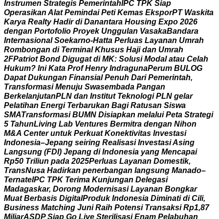
I
n
s
t
r
u
m
e
n
S
t
r
a
t
e
g
i
s
P
e
m
e
r
i
n
t
a
h
I
P
C
T
P
K
S
i
a
p
O
p
e
r
a
s
i
k
a
n
A
l
a
t
P
e
m
i
n
d
a
i
P
e
t
i
K
e
m
a
s
E
k
s
p
o
r
P
T
W
a
s
k
i
t
a
K
a
r
y
a
R
e
a
l
t
y
H
a
d
i
r
d
i
D
a
n
a
n
t
a
r
a
H
o
u
s
i
n
g
E
x
p
o
2
0
2
6
d
e
n
g
a
n
P
o
r
t
o
f
o
l
i
o
P
r
o
y
e
k
U
n
g
g
u
l
a
n
V
a
s
a
k
a
B
a
n
d
a
r
a
I
n
t
e
r
n
a
s
i
o
n
a
l
S
o
e
k
a
r
n
o
-
H
a
t
t
a
P
e
r
l
u
a
s
L
a
y
a
n
a
n
U
m
r
a
h
R
o
m
b
o
n
g
a
n
d
i
T
e
r
m
i
n
a
l
K
h
u
s
u
s
H
a
j
i
d
a
n
U
m
r
a
h
2
F
P
a
t
r
i
o
t
B
o
n
d
D
i
g
u
g
a
t
d
i
M
K
:
S
o
l
u
s
i
M
o
d
a
l
a
t
a
u
C
e
l
a
h
H
u
k
u
m
?
I
n
i
K
a
t
a
P
r
o
f
H
e
n
r
y
I
n
d
r
a
g
u
n
a
P
e
r
u
m
B
U
L
O
G
D
a
p
a
t
D
u
k
u
n
g
a
n
F
i
n
a
n
s
i
a
l
P
e
n
u
h
D
a
r
i
P
e
m
e
r
i
n
t
a
h
,
T
r
a
n
s
f
o
r
m
a
s
i
M
e
n
u
j
u
S
w
a
s
e
m
b
a
d
a
P
a
n
g
a
n
B
e
r
k
e
l
a
n
j
u
t
a
n
P
L
N
d
a
n
I
n
s
t
i
t
u
t
T
e
k
n
o
l
o
g
i
P
L
N
g
e
l
a
r
P
e
l
a
t
i
h
a
n
E
n
e
r
g
i
T
e
r
b
a
r
u
k
a
n
B
a
g
i
R
a
t
u
s
a
n
S
i
s
w
a
S
M
A
T
r
a
n
s
f
o
r
m
a
s
i
B
U
M
N
D
i
s
i
a
p
k
a
n
m
e
l
a
l
u
i
P
e
t
a
S
t
r
a
t
e
g
i
5
T
a
h
u
n
L
i
v
i
n
g
L
a
b
V
e
n
t
u
r
e
s
B
e
r
m
i
t
r
a
d
e
n
g
a
n
N
i
h
o
n
M
&
A
C
e
n
t
e
r
u
n
t
u
k
P
e
r
k
u
a
t
K
o
n
e
k
t
i
v
i
t
a
s
I
n
v
e
s
t
a
s
i
I
n
d
o
n
e
s
i
a
–
J
e
p
a
n
g
s
e
i
r
i
n
g
R
e
a
l
i
s
a
s
i
I
n
v
e
s
t
a
s
i
A
s
i
n
g
L
a
n
g
s
u
n
g
(
F
D
I
)
J
e
p
a
n
g
d
i
I
n
d
o
n
e
s
i
a
y
a
n
g
M
e
n
c
a
p
a
i
R
p
5
0
T
r
i
l
i
u
n
p
a
d
a
2
0
2
5
P
e
r
l
u
a
s
L
a
y
a
n
a
n
D
o
m
e
s
t
i
k
,
T
r
a
n
s
N
u
s
a
H
a
d
i
r
k
a
n
p
e
n
e
r
b
a
n
g
a
n
l
a
n
g
s
u
n
g
M
a
n
a
d
o
–
T
e
r
n
a
t
e
I
P
C
T
P
K
T
e
r
i
m
a
K
u
n
j
u
n
g
a
n
D
e
l
e
g
a
s
i
M
a
d
a
g
a
s
k
a
r
,
D
o
r
o
n
g
M
o
d
e
r
n
i
s
a
s
i
L
a
y
a
n
a
n
B
o
n
g
k
a
r
M
u
a
t
B
e
r
b
a
s
i
s
D
i
g
i
t
a
l
P
r
o
d
u
k
I
n
d
o
n
e
s
i
a
D
i
m
i
n
a
t
i
d
i
C
i
l
i
,
B
u
s
i
n
e
s
s
M
a
t
c
h
i
n
g
J
u
n
i
R
a
i
h
P
o
t
e
n
s
i
T
r
a
n
s
a
k
s
i
R
p
1
,
8
7
M
i
l
i
a
r
A
S
D
P
S
i
a
p
G
o
L
i
v
e
S
t
e
r
i
l
i
s
a
s
i
E
n
a
m
P
e
l
a
b
u
h
a
n