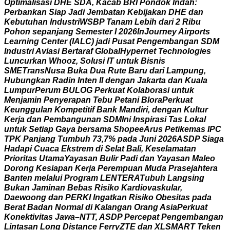
O
p
t
i
m
a
l
i
s
a
s
i
D
H
E
S
D
A
,
K
a
c
a
b
B
R
I
P
o
n
d
o
k
I
n
d
a
h
:
P
e
r
b
a
n
k
a
n
S
i
a
p
J
a
d
i
J
e
m
b
a
t
a
n
K
e
b
i
j
a
k
a
n
D
H
E
d
a
n
K
e
b
u
t
u
h
a
n
I
n
d
u
s
t
r
i
W
S
B
P
T
a
n
a
m
L
e
b
i
h
d
a
r
i
2
R
i
b
u
P
o
h
o
n
s
e
p
a
n
j
a
n
g
S
e
m
e
s
t
e
r
I
2
0
2
6
I
n
J
o
u
r
n
e
y
A
i
r
p
o
r
t
s
L
e
a
r
n
i
n
g
C
e
n
t
e
r
(
I
A
L
C
)
j
a
d
i
P
u
s
a
t
P
e
n
g
e
m
b
a
n
g
a
n
S
D
M
I
n
d
u
s
t
r
i
A
v
i
a
s
i
B
e
r
t
a
r
a
f
G
l
o
b
a
l
H
y
p
e
r
n
e
t
T
e
c
h
n
o
l
o
g
i
e
s
L
u
n
c
u
r
k
a
n
W
h
o
o
z
,
S
o
l
u
s
i
I
T
u
n
t
u
k
B
i
s
n
i
s
S
M
E
T
r
a
n
s
N
u
s
a
B
u
k
a
D
u
a
R
u
t
e
B
a
r
u
d
a
r
i
L
a
m
p
u
n
g
,
H
u
b
u
n
g
k
a
n
R
a
d
i
n
I
n
t
e
n
I
I
d
e
n
g
a
n
J
a
k
a
r
t
a
d
a
n
K
u
a
l
a
L
u
m
p
u
r
P
e
r
u
m
B
U
L
O
G
P
e
r
k
u
a
t
K
o
l
a
b
o
r
a
s
i
u
n
t
u
k
M
e
n
j
a
m
i
n
P
e
n
y
e
r
a
p
a
n
T
e
b
u
P
e
t
a
n
i
B
l
o
r
a
P
e
r
k
u
a
t
K
e
u
n
g
g
u
l
a
n
K
o
m
p
e
t
i
t
i
f
B
a
n
k
M
a
n
d
i
r
i
,
d
e
n
g
a
n
K
u
l
t
u
r
K
e
r
j
a
d
a
n
P
e
m
b
a
n
g
u
n
a
n
S
D
M
I
n
i
I
n
s
p
i
r
a
s
i
T
a
s
L
o
k
a
l
u
n
t
u
k
S
e
t
i
a
p
G
a
y
a
b
e
r
s
a
m
a
S
h
o
p
e
e
A
r
u
s
P
e
t
i
k
e
m
a
s
I
P
C
T
P
K
P
a
n
j
a
n
g
T
u
m
b
u
h
7
3
,
7
%
p
a
d
a
J
u
n
i
2
0
2
6
A
S
D
P
S
i
a
g
a
H
a
d
a
p
i
C
u
a
c
a
E
k
s
t
r
e
m
d
i
S
e
l
a
t
B
a
l
i
,
K
e
s
e
l
a
m
a
t
a
n
P
r
i
o
r
i
t
a
s
U
t
a
m
a
Y
a
y
a
s
a
n
B
u
l
i
r
P
a
d
i
d
a
n
Y
a
y
a
s
a
n
M
a
l
e
o
D
o
r
o
n
g
K
e
s
i
a
p
a
n
K
e
r
j
a
P
e
r
e
m
p
u
a
n
M
u
d
a
P
r
a
s
e
j
a
h
t
e
r
a
B
a
n
t
e
n
m
e
l
a
l
u
i
P
r
o
g
r
a
m
L
E
N
T
E
R
A
T
u
b
u
h
L
a
n
g
s
i
n
g
B
u
k
a
n
J
a
m
i
n
a
n
B
e
b
a
s
R
i
s
i
k
o
K
a
r
d
i
o
v
a
s
k
u
l
a
r
,
D
a
e
w
o
o
n
g
d
a
n
P
E
R
K
I
I
n
g
a
t
k
a
n
R
i
s
i
k
o
O
b
e
s
i
t
a
s
p
a
d
a
B
e
r
a
t
B
a
d
a
n
N
o
r
m
a
l
d
i
K
a
l
a
n
g
a
n
O
r
a
n
g
A
s
i
a
P
e
r
k
u
a
t
K
o
n
e
k
t
i
v
i
t
a
s
J
a
w
a
–
N
T
T
,
A
S
D
P
P
e
r
c
e
p
a
t
P
e
n
g
e
m
b
a
n
g
a
n
L
i
n
t
a
s
a
n
L
o
n
g
D
i
s
t
a
n
c
e
F
e
r
r
y
Z
T
E
d
a
n
X
L
S
M
A
R
T
T
e
k
e
n