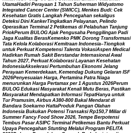
U
t
a
m
a
H
a
d
i
r
i
P
e
r
a
y
a
a
n
1
T
a
h
u
n
S
u
h
e
r
m
a
n
W
i
d
y
a
t
o
m
o
I
n
t
e
g
r
a
t
e
d
C
a
n
c
e
r
C
e
n
t
e
r
(
S
W
I
C
C
)
,
M
e
n
k
e
s
B
u
d
i
:
C
e
k
K
e
s
e
h
a
t
a
n
G
r
a
t
i
s
L
a
n
g
k
a
h
P
e
n
c
e
g
a
h
a
n
s
e
k
a
l
i
g
u
s
D
e
t
e
k
s
i
D
i
n
i
K
a
n
k
e
r
T
i
n
g
k
a
t
k
a
n
P
e
l
a
y
a
n
a
n
,
P
e
l
i
n
d
o
O
p
e
r
a
s
i
k
a
n
T
e
r
m
i
n
a
l
2
P
e
t
i
k
e
m
a
s
d
i
P
e
l
a
b
u
h
a
n
T
a
n
j
u
n
g
P
r
i
o
k
P
e
r
u
m
B
U
L
O
G
A
j
a
k
P
e
n
g
u
s
a
h
a
P
e
n
g
g
i
l
i
n
g
a
n
P
a
d
i
J
a
g
a
K
u
a
l
i
t
a
s
B
e
r
a
s
K
e
m
e
n
k
o
P
M
K
D
o
r
o
n
g
T
r
a
n
s
f
o
r
m
a
s
i
T
a
t
a
K
e
l
o
l
a
K
o
l
a
b
o
r
a
s
i
K
e
m
i
t
r
a
a
n
I
n
d
o
n
e
s
i
a
–
T
i
o
n
g
k
o
k
u
n
t
u
k
P
e
r
k
u
a
t
K
o
m
p
e
t
e
n
s
i
T
a
l
e
n
t
a
V
o
k
a
s
i
A
s
p
e
n
M
e
d
i
c
a
l
H
a
d
i
r
k
a
n
R
u
m
a
h
S
a
k
i
t
B
e
r
s
t
a
n
d
a
r
I
n
t
e
r
n
a
s
i
o
n
a
l
A
w
a
l
T
a
h
u
n
2
0
2
7
,
P
e
r
k
u
a
t
K
o
l
a
b
o
r
a
s
i
L
a
y
a
n
a
n
K
e
s
e
h
a
t
a
n
I
n
d
o
n
e
s
i
a
A
k
s
e
l
e
r
a
s
i
P
e
r
t
u
m
b
u
h
a
n
E
k
o
n
o
m
i
J
e
l
a
n
g
P
e
r
a
y
a
a
n
K
e
m
e
r
d
e
k
a
a
n
,
K
e
m
e
n
d
a
g
D
u
k
u
n
g
G
e
l
a
r
a
n
I
S
F
2
0
2
6
P
e
n
y
e
s
u
a
i
a
n
H
a
r
g
a
,
P
e
r
t
a
m
i
n
a
P
a
t
r
a
N
i
a
g
a
m
e
n
u
r
u
n
k
a
n
H
a
r
g
a
P
e
r
t
a
m
a
x
p
e
r
1
A
g
u
s
t
u
s
2
0
2
6
P
e
r
u
m
B
U
L
O
G
E
d
u
k
a
s
i
M
a
s
y
a
r
a
k
a
t
K
e
n
a
l
i
M
u
t
u
B
e
r
a
s
,
P
a
s
t
i
k
a
n
M
a
s
y
a
r
a
k
a
t
M
e
n
d
a
p
a
t
k
a
n
I
n
f
o
r
m
a
s
i
T
e
p
a
t
H
a
n
y
a
u
n
t
u
k
T
u
r
P
r
a
m
u
s
i
m
,
A
i
r
b
u
s
A
3
8
0
-
8
0
0
B
a
k
a
l
M
e
n
d
a
r
a
t
d
i
B
a
n
d
a
r
a
S
o
e
k
a
r
n
o
H
a
t
t
a
P
r
o
d
u
k
P
a
n
g
a
n
O
l
a
h
a
n
I
n
d
o
n
e
s
i
a
B
u
k
u
k
a
n
P
o
t
e
n
s
i
T
r
a
n
s
a
k
s
i
R
p
1
5
0
,
7
M
i
l
i
a
r
d
i
S
u
m
m
e
r
F
a
n
c
y
F
o
o
d
S
h
o
w
2
0
2
6
,
T
e
m
p
e
B
e
r
p
o
t
e
n
s
i
T
e
m
b
u
s
P
a
s
a
r
A
S
I
P
C
T
e
r
m
i
n
a
l
P
e
t
i
k
e
m
a
s
B
a
n
t
u
P
e
r
k
u
a
t
U
p
a
y
a
P
e
n
c
e
g
a
h
a
n
S
t
u
n
t
i
n
g
M
e
l
a
l
u
i
P
r
o
g
r
a
m
P
E
L
I
T
A