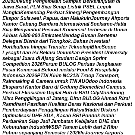
2
0
2
6
D
u
k
u
n
g
P
e
n
g
e
l
o
l
a
a
n
S
a
m
p
a
h
B
e
r
k
e
l
a
n
j
u
t
a
n
d
i
J
a
w
a
B
a
r
a
t
,
P
L
N
S
i
a
p
S
e
r
a
p
L
i
s
t
r
i
k
P
S
E
L
L
e
g
o
k
N
a
n
g
k
a
K
e
m
e
n
d
a
g
P
e
r
k
u
a
t
S
i
n
e
r
g
i
P
e
n
g
e
m
b
a
n
g
a
n
E
k
s
p
o
r
S
u
l
a
w
e
s
i
,
P
a
p
u
a
,
d
a
n
M
a
l
u
k
u
I
n
J
o
u
r
n
e
y
A
i
r
p
o
r
t
s
K
a
n
t
o
r
C
a
b
a
n
g
B
a
n
d
a
r
a
I
n
t
e
r
n
a
s
i
o
n
a
l
S
o
e
k
a
r
n
o
-
H
a
t
t
a
S
i
a
p
M
e
n
y
a
m
b
u
t
P
e
s
a
w
a
t
K
o
m
e
r
s
i
a
l
T
e
r
b
e
s
a
r
d
i
D
u
n
i
a
A
i
r
b
u
s
A
3
8
0
-
8
0
0
E
m
i
r
a
t
e
s
M
e
n
d
a
g
B
u
s
a
n
B
e
r
t
e
m
u
D
e
l
e
g
a
s
i
B
i
s
n
i
s
d
a
r
i
T
i
o
n
g
k
o
k
,
B
a
h
a
s
I
n
v
e
s
t
a
s
i
H
o
r
t
i
k
u
l
t
u
r
a
h
i
n
g
g
a
T
r
a
n
s
f
e
r
T
e
k
n
o
l
o
g
i
B
l
u
e
S
c
o
p
e
L
y
s
a
g
h
t
d
a
n
I
A
I
B
e
k
a
s
i
U
m
u
m
k
a
n
P
r
e
s
i
d
e
n
t
U
n
i
v
e
r
s
i
t
y
s
e
b
a
g
a
i
J
u
a
r
a
d
i
A
j
a
n
g
S
t
u
d
e
n
t
D
e
s
i
g
n
S
p
r
i
n
t
C
o
m
p
e
t
i
t
i
o
n
2
0
2
6
P
e
r
u
m
B
U
L
O
G
P
e
r
l
u
a
s
J
a
n
g
k
a
u
a
n
P
a
s
a
r
K
o
m
e
r
s
i
a
l
B
e
f
o
o
d
m
e
l
a
l
u
i
F
o
o
d
&
H
o
s
p
i
t
a
l
i
t
y
I
n
d
o
n
e
s
i
a
2
0
2
6
P
T
D
I
K
i
r
i
m
N
C
2
1
2
i
T
r
o
o
p
T
r
a
n
s
p
o
r
t
,
R
a
i
n
m
a
k
i
n
g
&
C
a
m
e
r
a
u
n
t
u
k
T
N
I
A
U
O
d
o
o
I
n
d
o
n
e
s
i
a
E
k
s
p
a
n
s
i
K
a
n
t
o
r
B
a
r
u
d
i
G
e
d
u
n
g
B
i
o
m
e
d
i
c
a
l
C
a
m
p
u
s
,
P
e
r
k
u
a
t
E
k
o
s
i
s
t
e
m
D
i
g
i
t
a
l
H
u
b
d
i
B
S
D
C
i
t
y
M
o
n
i
t
o
r
i
n
g
M
i
t
r
a
P
e
n
g
g
i
l
i
n
g
a
n
d
i
J
a
t
e
n
g
,
D
i
r
u
t
B
U
L
O
G
A
h
m
a
d
R
i
z
a
l
R
a
m
d
h
a
n
i
P
a
s
t
i
k
a
n
K
u
a
l
i
t
a
s
B
e
r
a
s
N
a
s
i
o
n
a
l
d
a
n
P
e
r
k
u
a
t
P
e
m
b
e
r
d
a
y
a
a
n
P
e
n
g
g
i
l
i
n
g
a
n
R
a
k
y
a
t
H
a
d
i
r
i
D
i
s
k
u
s
i
O
p
t
i
m
a
l
i
s
a
s
i
D
H
E
S
D
A
,
K
a
c
a
b
B
R
I
P
o
n
d
o
k
I
n
d
a
h
:
P
e
r
b
a
n
k
a
n
S
i
a
p
J
a
d
i
J
e
m
b
a
t
a
n
K
e
b
i
j
a
k
a
n
D
H
E
d
a
n
K
e
b
u
t
u
h
a
n
I
n
d
u
s
t
r
i
W
S
B
P
T
a
n
a
m
L
e
b
i
h
d
a
r
i
2
R
i
b
u
P
o
h
o
n
s
e
p
a
n
j
a
n
g
S
e
m
e
s
t
e
r
I
2
0
2
6
I
n
J
o
u
r
n
e
y
A
i
r
p
o
r
t
s