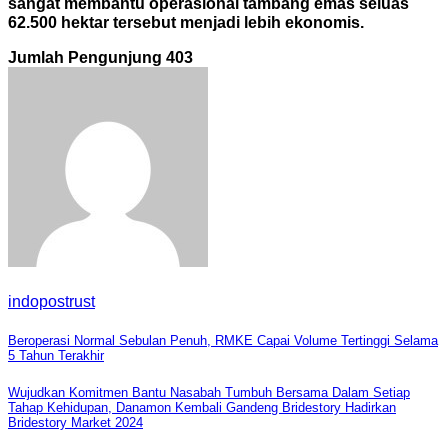
sangat membantu operasional tambang emas seluas
62.500 hektar tersebut menjadi lebih ekonomis.
Jumlah Pengunjung
403
indopostrust
Navigasi
Beroperasi Normal Sebulan Penuh, RMKE Capai Volume Tertinggi Selama
5 Tahun Terakhir
pos
Wujudkan Komitmen Bantu Nasabah Tumbuh Bersama Dalam Setiap
Tahap Kehidupan, Danamon Kembali Gandeng Bridestory Hadirkan
Bridestory Market 2024