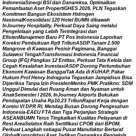
I
n
d
o
n
e
s
i
a
S
i
n
e
r
g
i
B
S
I
d
a
n
D
a
n
a
r
e
k
s
a
,
O
p
t
i
m
a
l
k
a
n
P
e
m
a
n
f
a
a
t
a
n
A
s
e
t
P
r
o
p
e
r
t
i
G
H
E
S
2
0
2
6
,
P
L
N
T
e
g
a
s
k
a
n
K
o
m
i
t
m
e
n
B
a
n
g
u
n
E
k
o
s
i
s
t
e
m
H
i
d
r
o
g
e
n
N
a
s
i
o
n
a
l
K
o
n
s
o
l
i
d
a
s
i
1
2
0
H
o
t
e
l
B
U
M
N
d
i
b
a
w
a
h
I
n
J
o
u
r
n
e
y
H
o
s
p
i
t
a
l
i
t
y
,
P
e
r
k
u
a
t
D
a
y
a
S
a
i
n
g
m
e
l
a
l
u
i
P
e
n
g
e
l
o
l
a
a
n
y
a
n
g
L
e
b
i
h
T
e
r
i
n
t
e
g
r
a
s
i
d
a
n
E
f
i
s
i
e
n
M
a
n
a
j
e
m
e
n
B
a
r
u
P
T
P
o
s
I
n
d
o
n
e
s
i
a
L
a
p
o
r
k
a
n
K
o
r
e
k
s
i
P
e
m
b
u
k
u
a
n
R
p
9
T
r
i
l
i
u
n
A
S
D
P
T
a
n
a
m
2
.
5
0
0
M
a
n
g
r
o
v
e
d
i
K
a
w
a
s
a
n
P
e
s
i
s
i
r
P
a
g
i
m
a
n
a
,
B
a
n
g
g
a
i
S
u
l
a
w
e
s
i
T
e
n
g
a
h
T
r
a
n
s
f
o
r
m
a
s
i
I
n
d
o
n
e
s
i
a
F
i
n
a
n
c
i
a
l
G
r
o
u
p
(
I
F
G
)
P
a
n
g
k
a
s
1
2
E
n
t
i
t
a
s
,
P
e
r
k
u
a
t
T
a
t
a
K
e
l
o
l
a
d
a
n
C
e
g
a
h
K
e
s
a
l
a
h
a
n
I
n
v
e
s
t
a
s
i
A
S
D
P
D
o
r
o
n
g
P
e
r
t
u
m
b
u
h
a
n
E
k
o
n
o
m
i
K
a
w
a
s
a
n
B
a
n
g
g
a
i
T
a
k
A
d
a
d
i
K
U
H
A
P
,
P
a
k
a
r
H
u
k
u
m
P
r
o
f
H
e
n
r
y
I
n
d
r
a
g
u
n
a
T
e
g
a
s
k
a
n
J
a
m
p
i
d
s
u
s
B
i
s
a
D
i
p
e
r
i
k
s
a
T
a
n
p
a
I
z
i
n
P
r
e
s
i
d
e
n
M
e
n
k
o
P
M
K
P
r
a
t
i
k
n
o
:
S
D
M
U
n
g
g
u
l
D
i
m
u
l
a
i
d
a
r
i
R
u
a
n
g
A
m
a
n
d
a
n
N
y
a
m
a
n
u
n
t
u
k
A
n
a
k
S
e
m
e
s
t
e
r
I
2
0
2
6
,
I
n
J
o
u
r
n
e
y
A
i
r
p
o
r
t
s
B
u
k
u
k
a
n
P
e
n
d
a
p
a
t
a
n
U
s
a
h
a
R
p
1
0
,
2
3
T
r
i
l
i
u
n
R
a
p
a
t
K
e
r
j
a
d
e
n
g
a
n
K
o
m
i
s
i
V
I
D
P
R
R
I
,
M
e
n
d
a
g
B
u
s
a
n
D
o
r
o
n
g
P
e
n
g
e
s
a
h
a
n
I
n
d
o
n
e
s
i
a
-
E
A
E
U
F
T
A
d
a
n
T
i
g
a
P
e
r
j
a
n
j
i
a
n
S
t
r
a
t
e
g
i
s
A
S
E
A
N
B
U
M
N
T
e
r
u
s
T
i
n
g
k
a
t
k
a
n
K
u
a
l
i
t
a
s
P
e
l
a
y
a
n
a
n
d
i
R
e
s
t
A
r
e
a
S
e
l
a
t
o
x
R
a
i
h
S
e
r
t
i
f
i
k
a
s
i
C
P
O
B
d
a
r
i
B
P
O
M
,
P
e
r
k
u
a
t
L
a
n
g
k
a
h
s
e
b
a
g
a
i
P
u
s
a
t
M
a
n
u
f
a
k
t
u
r
B
e
r
t
a
r
a
f
G
l
o
b
a
l
K
o
n
s
o
l
i
d
a
s
i
A
s
e
t
J
a
d
i
k
a
n
D
a
n
a
r
e
k
s
a
P
e
n
g
e
l
o
l
a