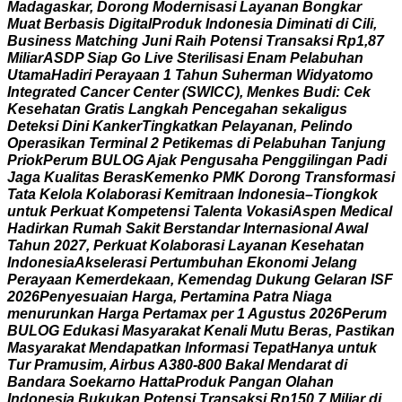
M
a
d
a
g
a
s
k
a
r
,
D
o
r
o
n
g
M
o
d
e
r
n
i
s
a
s
i
L
a
y
a
n
a
n
B
o
n
g
k
a
r
M
u
a
t
B
e
r
b
a
s
i
s
D
i
g
i
t
a
l
P
r
o
d
u
k
I
n
d
o
n
e
s
i
a
D
i
m
i
n
a
t
i
d
i
C
i
l
i
,
B
u
s
i
n
e
s
s
M
a
t
c
h
i
n
g
J
u
n
i
R
a
i
h
P
o
t
e
n
s
i
T
r
a
n
s
a
k
s
i
R
p
1
,
8
7
M
i
l
i
a
r
A
S
D
P
S
i
a
p
G
o
L
i
v
e
S
t
e
r
i
l
i
s
a
s
i
E
n
a
m
P
e
l
a
b
u
h
a
n
U
t
a
m
a
H
a
d
i
r
i
P
e
r
a
y
a
a
n
1
T
a
h
u
n
S
u
h
e
r
m
a
n
W
i
d
y
a
t
o
m
o
I
n
t
e
g
r
a
t
e
d
C
a
n
c
e
r
C
e
n
t
e
r
(
S
W
I
C
C
)
,
M
e
n
k
e
s
B
u
d
i
:
C
e
k
K
e
s
e
h
a
t
a
n
G
r
a
t
i
s
L
a
n
g
k
a
h
P
e
n
c
e
g
a
h
a
n
s
e
k
a
l
i
g
u
s
D
e
t
e
k
s
i
D
i
n
i
K
a
n
k
e
r
T
i
n
g
k
a
t
k
a
n
P
e
l
a
y
a
n
a
n
,
P
e
l
i
n
d
o
O
p
e
r
a
s
i
k
a
n
T
e
r
m
i
n
a
l
2
P
e
t
i
k
e
m
a
s
d
i
P
e
l
a
b
u
h
a
n
T
a
n
j
u
n
g
P
r
i
o
k
P
e
r
u
m
B
U
L
O
G
A
j
a
k
P
e
n
g
u
s
a
h
a
P
e
n
g
g
i
l
i
n
g
a
n
P
a
d
i
J
a
g
a
K
u
a
l
i
t
a
s
B
e
r
a
s
K
e
m
e
n
k
o
P
M
K
D
o
r
o
n
g
T
r
a
n
s
f
o
r
m
a
s
i
T
a
t
a
K
e
l
o
l
a
K
o
l
a
b
o
r
a
s
i
K
e
m
i
t
r
a
a
n
I
n
d
o
n
e
s
i
a
–
T
i
o
n
g
k
o
k
u
n
t
u
k
P
e
r
k
u
a
t
K
o
m
p
e
t
e
n
s
i
T
a
l
e
n
t
a
V
o
k
a
s
i
A
s
p
e
n
M
e
d
i
c
a
l
H
a
d
i
r
k
a
n
R
u
m
a
h
S
a
k
i
t
B
e
r
s
t
a
n
d
a
r
I
n
t
e
r
n
a
s
i
o
n
a
l
A
w
a
l
T
a
h
u
n
2
0
2
7
,
P
e
r
k
u
a
t
K
o
l
a
b
o
r
a
s
i
L
a
y
a
n
a
n
K
e
s
e
h
a
t
a
n
I
n
d
o
n
e
s
i
a
A
k
s
e
l
e
r
a
s
i
P
e
r
t
u
m
b
u
h
a
n
E
k
o
n
o
m
i
J
e
l
a
n
g
P
e
r
a
y
a
a
n
K
e
m
e
r
d
e
k
a
a
n
,
K
e
m
e
n
d
a
g
D
u
k
u
n
g
G
e
l
a
r
a
n
I
S
F
2
0
2
6
P
e
n
y
e
s
u
a
i
a
n
H
a
r
g
a
,
P
e
r
t
a
m
i
n
a
P
a
t
r
a
N
i
a
g
a
m
e
n
u
r
u
n
k
a
n
H
a
r
g
a
P
e
r
t
a
m
a
x
p
e
r
1
A
g
u
s
t
u
s
2
0
2
6
P
e
r
u
m
B
U
L
O
G
E
d
u
k
a
s
i
M
a
s
y
a
r
a
k
a
t
K
e
n
a
l
i
M
u
t
u
B
e
r
a
s
,
P
a
s
t
i
k
a
n
M
a
s
y
a
r
a
k
a
t
M
e
n
d
a
p
a
t
k
a
n
I
n
f
o
r
m
a
s
i
T
e
p
a
t
H
a
n
y
a
u
n
t
u
k
T
u
r
P
r
a
m
u
s
i
m
,
A
i
r
b
u
s
A
3
8
0
-
8
0
0
B
a
k
a
l
M
e
n
d
a
r
a
t
d
i
B
a
n
d
a
r
a
S
o
e
k
a
r
n
o
H
a
t
t
a
P
r
o
d
u
k
P
a
n
g
a
n
O
l
a
h
a
n
I
n
d
o
n
e
s
i
a
B
u
k
u
k
a
n
P
o
t
e
n
s
i
T
r
a
n
s
a
k
s
i
R
p
1
5
0
,
7
M
i
l
i
a
r
d
i