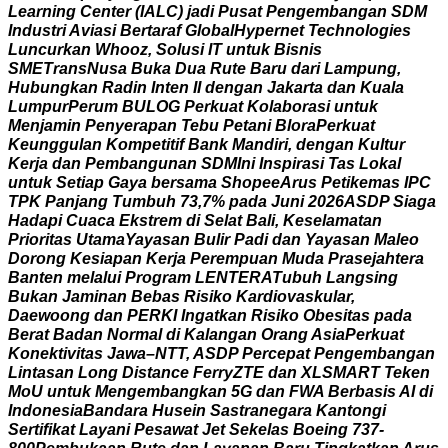
L
e
a
r
n
i
n
g
C
e
n
t
e
r
(
I
A
L
C
)
j
a
d
i
P
u
s
a
t
P
e
n
g
e
m
b
a
n
g
a
n
S
D
M
I
n
d
u
s
t
r
i
A
v
i
a
s
i
B
e
r
t
a
r
a
f
G
l
o
b
a
l
H
y
p
e
r
n
e
t
T
e
c
h
n
o
l
o
g
i
e
s
L
u
n
c
u
r
k
a
n
W
h
o
o
z
,
S
o
l
u
s
i
I
T
u
n
t
u
k
B
i
s
n
i
s
S
M
E
T
r
a
n
s
N
u
s
a
B
u
k
a
D
u
a
R
u
t
e
B
a
r
u
d
a
r
i
L
a
m
p
u
n
g
,
H
u
b
u
n
g
k
a
n
R
a
d
i
n
I
n
t
e
n
I
I
d
e
n
g
a
n
J
a
k
a
r
t
a
d
a
n
K
u
a
l
a
L
u
m
p
u
r
P
e
r
u
m
B
U
L
O
G
P
e
r
k
u
a
t
K
o
l
a
b
o
r
a
s
i
u
n
t
u
k
M
e
n
j
a
m
i
n
P
e
n
y
e
r
a
p
a
n
T
e
b
u
P
e
t
a
n
i
B
l
o
r
a
P
e
r
k
u
a
t
K
e
u
n
g
g
u
l
a
n
K
o
m
p
e
t
i
t
i
f
B
a
n
k
M
a
n
d
i
r
i
,
d
e
n
g
a
n
K
u
l
t
u
r
K
e
r
j
a
d
a
n
P
e
m
b
a
n
g
u
n
a
n
S
D
M
I
n
i
I
n
s
p
i
r
a
s
i
T
a
s
L
o
k
a
l
u
n
t
u
k
S
e
t
i
a
p
G
a
y
a
b
e
r
s
a
m
a
S
h
o
p
e
e
A
r
u
s
P
e
t
i
k
e
m
a
s
I
P
C
T
P
K
P
a
n
j
a
n
g
T
u
m
b
u
h
7
3
,
7
%
p
a
d
a
J
u
n
i
2
0
2
6
A
S
D
P
S
i
a
g
a
H
a
d
a
p
i
C
u
a
c
a
E
k
s
t
r
e
m
d
i
S
e
l
a
t
B
a
l
i
,
K
e
s
e
l
a
m
a
t
a
n
P
r
i
o
r
i
t
a
s
U
t
a
m
a
Y
a
y
a
s
a
n
B
u
l
i
r
P
a
d
i
d
a
n
Y
a
y
a
s
a
n
M
a
l
e
o
D
o
r
o
n
g
K
e
s
i
a
p
a
n
K
e
r
j
a
P
e
r
e
m
p
u
a
n
M
u
d
a
P
r
a
s
e
j
a
h
t
e
r
a
B
a
n
t
e
n
m
e
l
a
l
u
i
P
r
o
g
r
a
m
L
E
N
T
E
R
A
T
u
b
u
h
L
a
n
g
s
i
n
g
B
u
k
a
n
J
a
m
i
n
a
n
B
e
b
a
s
R
i
s
i
k
o
K
a
r
d
i
o
v
a
s
k
u
l
a
r
,
D
a
e
w
o
o
n
g
d
a
n
P
E
R
K
I
I
n
g
a
t
k
a
n
R
i
s
i
k
o
O
b
e
s
i
t
a
s
p
a
d
a
B
e
r
a
t
B
a
d
a
n
N
o
r
m
a
l
d
i
K
a
l
a
n
g
a
n
O
r
a
n
g
A
s
i
a
P
e
r
k
u
a
t
K
o
n
e
k
t
i
v
i
t
a
s
J
a
w
a
–
N
T
T
,
A
S
D
P
P
e
r
c
e
p
a
t
P
e
n
g
e
m
b
a
n
g
a
n
L
i
n
t
a
s
a
n
L
o
n
g
D
i
s
t
a
n
c
e
F
e
r
r
y
Z
T
E
d
a
n
X
L
S
M
A
R
T
T
e
k
e
n
M
o
U
u
n
t
u
k
M
e
n
g
e
m
b
a
n
g
k
a
n
5
G
d
a
n
F
W
A
B
e
r
b
a
s
i
s
A
I
d
i
I
n
d
o
n
e
s
i
a
B
a
n
d
a
r
a
H
u
s
e
i
n
S
a
s
t
r
a
n
e
g
a
r
a
K
a
n
t
o
n
g
i
S
e
r
t
i
f
i
k
a
t
L
a
y
a
n
i
P
e
s
a
w
a
t
J
e
t
S
e
k
e
l
a
s
B
o
e
i
n
g
7
3
7
-