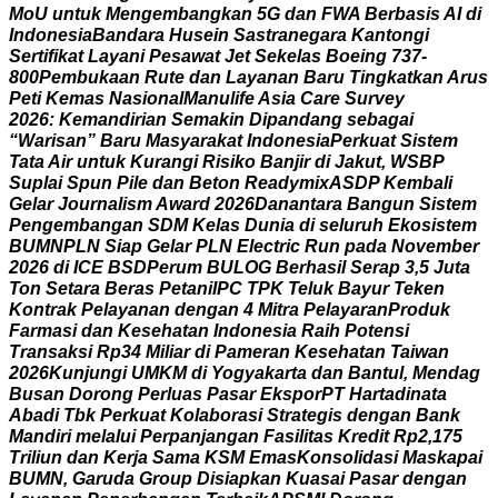
M
o
U
u
n
t
u
k
M
e
n
g
e
m
b
a
n
g
k
a
n
5
G
d
a
n
F
W
A
B
e
r
b
a
s
i
s
A
I
d
i
I
n
d
o
n
e
s
i
a
B
a
n
d
a
r
a
H
u
s
e
i
n
S
a
s
t
r
a
n
e
g
a
r
a
K
a
n
t
o
n
g
i
S
e
r
t
i
f
i
k
a
t
L
a
y
a
n
i
P
e
s
a
w
a
t
J
e
t
S
e
k
e
l
a
s
B
o
e
i
n
g
7
3
7
-
8
0
0
P
e
m
b
u
k
a
a
n
R
u
t
e
d
a
n
L
a
y
a
n
a
n
B
a
r
u
T
i
n
g
k
a
t
k
a
n
A
r
u
s
P
e
t
i
K
e
m
a
s
N
a
s
i
o
n
a
l
M
a
n
u
l
i
f
e
A
s
i
a
C
a
r
e
S
u
r
v
e
y
2
0
2
6
:
K
e
m
a
n
d
i
r
i
a
n
S
e
m
a
k
i
n
D
i
p
a
n
d
a
n
g
s
e
b
a
g
a
i
“
W
a
r
i
s
a
n
”
B
a
r
u
M
a
s
y
a
r
a
k
a
t
I
n
d
o
n
e
s
i
a
P
e
r
k
u
a
t
S
i
s
t
e
m
T
a
t
a
A
i
r
u
n
t
u
k
K
u
r
a
n
g
i
R
i
s
i
k
o
B
a
n
j
i
r
d
i
J
a
k
u
t
,
W
S
B
P
S
u
p
l
a
i
S
p
u
n
P
i
l
e
d
a
n
B
e
t
o
n
R
e
a
d
y
m
i
x
A
S
D
P
K
e
m
b
a
l
i
G
e
l
a
r
J
o
u
r
n
a
l
i
s
m
A
w
a
r
d
2
0
2
6
D
a
n
a
n
t
a
r
a
B
a
n
g
u
n
S
i
s
t
e
m
P
e
n
g
e
m
b
a
n
g
a
n
S
D
M
K
e
l
a
s
D
u
n
i
a
d
i
s
e
l
u
r
u
h
E
k
o
s
i
s
t
e
m
B
U
M
N
P
L
N
S
i
a
p
G
e
l
a
r
P
L
N
E
l
e
c
t
r
i
c
R
u
n
p
a
d
a
N
o
v
e
m
b
e
r
2
0
2
6
d
i
I
C
E
B
S
D
P
e
r
u
m
B
U
L
O
G
B
e
r
h
a
s
i
l
S
e
r
a
p
3
,
5
J
u
t
a
T
o
n
S
e
t
a
r
a
B
e
r
a
s
P
e
t
a
n
i
I
P
C
T
P
K
T
e
l
u
k
B
a
y
u
r
T
e
k
e
n
K
o
n
t
r
a
k
P
e
l
a
y
a
n
a
n
d
e
n
g
a
n
4
M
i
t
r
a
P
e
l
a
y
a
r
a
n
P
r
o
d
u
k
F
a
r
m
a
s
i
d
a
n
K
e
s
e
h
a
t
a
n
I
n
d
o
n
e
s
i
a
R
a
i
h
P
o
t
e
n
s
i
T
r
a
n
s
a
k
s
i
R
p
3
4
M
i
l
i
a
r
d
i
P
a
m
e
r
a
n
K
e
s
e
h
a
t
a
n
T
a
i
w
a
n
2
0
2
6
K
u
n
j
u
n
g
i
U
M
K
M
d
i
Y
o
g
y
a
k
a
r
t
a
d
a
n
B
a
n
t
u
l
,
M
e
n
d
a
g
B
u
s
a
n
D
o
r
o
n
g
P
e
r
l
u
a
s
P
a
s
a
r
E
k
s
p
o
r
P
T
H
a
r
t
a
d
i
n
a
t
a
A
b
a
d
i
T
b
k
P
e
r
k
u
a
t
K
o
l
a
b
o
r
a
s
i
S
t
r
a
t
e
g
i
s
d
e
n
g
a
n
B
a
n
k
M
a
n
d
i
r
i
m
e
l
a
l
u
i
P
e
r
p
a
n
j
a
n
g
a
n
F
a
s
i
l
i
t
a
s
K
r
e
d
i
t
R
p
2
,
1
7
5
T
r
i
l
i
u
n
d
a
n
K
e
r
j
a
S
a
m
a
K
S
M
E
m
a
s
K
o
n
s
o
l
i
d
a
s
i
M
a
s
k
a
p
a
i
B
U
M
N
,
G
a
r
u
d
a
G
r
o
u
p
D
i
s
i
a
p
k
a
n
K
u
a
s
a
i
P
a
s
a
r
d
e
n
g
a
n