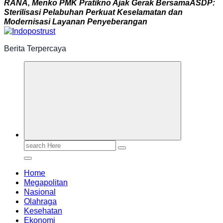
R
A
N
A
,
M
e
n
k
o
P
M
K
P
r
a
t
i
k
n
o
A
j
a
k
G
e
r
a
k
B
e
r
s
a
m
a
A
S
D
P
:
S
t
e
r
i
l
i
s
a
s
i
P
e
l
a
b
u
h
a
n
P
e
r
k
u
a
t
K
e
s
e
l
a
m
a
t
a
n
d
a
n
M
o
d
e
r
n
i
s
a
s
i
L
a
y
a
n
a
n
P
e
n
y
e
b
e
r
a
n
g
a
n
Berita Terpercaya
Search
for:
Home
Megapolitan
Nasional
Olahraga
Kesehatan
Ekonomi