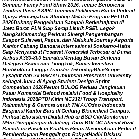
S
u
m
m
e
r
F
a
n
c
y
F
o
o
d
S
h
o
w
2
0
2
6
,
T
e
m
p
e
B
e
r
p
o
t
e
n
s
i
T
e
m
b
u
s
P
a
s
a
r
A
S
I
P
C
T
e
r
m
i
n
a
l
P
e
t
i
k
e
m
a
s
B
a
n
t
u
P
e
r
k
u
a
t
U
p
a
y
a
P
e
n
c
e
g
a
h
a
n
S
t
u
n
t
i
n
g
M
e
l
a
l
u
i
P
r
o
g
r
a
m
P
E
L
I
T
A
2
0
2
6
D
u
k
u
n
g
P
e
n
g
e
l
o
l
a
a
n
S
a
m
p
a
h
B
e
r
k
e
l
a
n
j
u
t
a
n
d
i
J
a
w
a
B
a
r
a
t
,
P
L
N
S
i
a
p
S
e
r
a
p
L
i
s
t
r
i
k
P
S
E
L
L
e
g
o
k
N
a
n
g
k
a
K
e
m
e
n
d
a
g
P
e
r
k
u
a
t
S
i
n
e
r
g
i
P
e
n
g
e
m
b
a
n
g
a
n
E
k
s
p
o
r
S
u
l
a
w
e
s
i
,
P
a
p
u
a
,
d
a
n
M
a
l
u
k
u
I
n
J
o
u
r
n
e
y
A
i
r
p
o
r
t
s
K
a
n
t
o
r
C
a
b
a
n
g
B
a
n
d
a
r
a
I
n
t
e
r
n
a
s
i
o
n
a
l
S
o
e
k
a
r
n
o
-
H
a
t
t
a
S
i
a
p
M
e
n
y
a
m
b
u
t
P
e
s
a
w
a
t
K
o
m
e
r
s
i
a
l
T
e
r
b
e
s
a
r
d
i
D
u
n
i
a
A
i
r
b
u
s
A
3
8
0
-
8
0
0
E
m
i
r
a
t
e
s
M
e
n
d
a
g
B
u
s
a
n
B
e
r
t
e
m
u
D
e
l
e
g
a
s
i
B
i
s
n
i
s
d
a
r
i
T
i
o
n
g
k
o
k
,
B
a
h
a
s
I
n
v
e
s
t
a
s
i
H
o
r
t
i
k
u
l
t
u
r
a
h
i
n
g
g
a
T
r
a
n
s
f
e
r
T
e
k
n
o
l
o
g
i
B
l
u
e
S
c
o
p
e
L
y
s
a
g
h
t
d
a
n
I
A
I
B
e
k
a
s
i
U
m
u
m
k
a
n
P
r
e
s
i
d
e
n
t
U
n
i
v
e
r
s
i
t
y
s
e
b
a
g
a
i
J
u
a
r
a
d
i
A
j
a
n
g
S
t
u
d
e
n
t
D
e
s
i
g
n
S
p
r
i
n
t
C
o
m
p
e
t
i
t
i
o
n
2
0
2
6
P
e
r
u
m
B
U
L
O
G
P
e
r
l
u
a
s
J
a
n
g
k
a
u
a
n
P
a
s
a
r
K
o
m
e
r
s
i
a
l
B
e
f
o
o
d
m
e
l
a
l
u
i
F
o
o
d
&
H
o
s
p
i
t
a
l
i
t
y
I
n
d
o
n
e
s
i
a
2
0
2
6
P
T
D
I
K
i
r
i
m
N
C
2
1
2
i
T
r
o
o
p
T
r
a
n
s
p
o
r
t
,
R
a
i
n
m
a
k
i
n
g
&
C
a
m
e
r
a
u
n
t
u
k
T
N
I
A
U
O
d
o
o
I
n
d
o
n
e
s
i
a
E
k
s
p
a
n
s
i
K
a
n
t
o
r
B
a
r
u
d
i
G
e
d
u
n
g
B
i
o
m
e
d
i
c
a
l
C
a
m
p
u
s
,
P
e
r
k
u
a
t
E
k
o
s
i
s
t
e
m
D
i
g
i
t
a
l
H
u
b
d
i
B
S
D
C
i
t
y
M
o
n
i
t
o
r
i
n
g
M
i
t
r
a
P
e
n
g
g
i
l
i
n
g
a
n
d
i
J
a
t
e
n
g
,
D
i
r
u
t
B
U
L
O
G
A
h
m
a
d
R
i
z
a
l
R
a
m
d
h
a
n
i
P
a
s
t
i
k
a
n
K
u
a
l
i
t
a
s
B
e
r
a
s
N
a
s
i
o
n
a
l
d
a
n
P
e
r
k
u
a
t
P
e
m
b
e
r
d
a
y
a
a
n
P
e
n
g
g
i
l
i
n
g
a
n
R
a
k
y
a
t
H
a
d
i
r
i
D
i
s
k
u
s
i