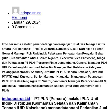
indopostrust
Ekonomi
Januari 29, 2024
0 Comments
Foto bersama setelah penandatanganan Perjanjian Jual Beli Tenaga Listrik
antara PLN dengan PT PTK, di Jakarta, Rabu lalu (24/1). Dari kiri ke kanan:
General Manager PLN Unit Induk Pelaksana Pengatur dan Penyalur Beban
(UIP3B) Kalimantan Abdul Salam Nganro, Executive Vice President_ Niaga
dan Pemasaran PT PLN (Persero) Fintje Lumembang, General Manager PLN
UID Kalselteng Muhammad Joharifin, Manager Unit Pelaksana Pelayanan
Pelanggan Kotabaru Saifudin, Direktur PT PTK Hendra Setiawan, Direktur
PT PTK Andi Kuswara, Senior Manager Niaga dan Manajemen Pelanggan
PLN UID Kalselteng Agus Tri Suardi, dan Senior Manager Perencanaan PLN
Unit Induk Pembangunan Kalimantan Bagian Timur Andi Alamsyah (foto
PLN)
indopostrust.id
– PT PLN (Persero) melalui PLN Unit
Induk Distribusi Kalimantan Selatan dan Kalimantan
Tengah (UID Kalselteng) menandatangani Perjanjian Jual