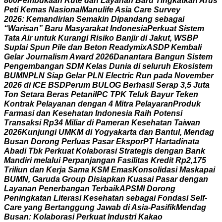
8
0
0
P
e
m
b
u
k
a
a
n
R
u
t
e
d
a
n
L
a
y
a
n
a
n
B
a
r
u
T
i
n
g
k
a
t
k
a
n
A
r
u
s
P
e
t
i
K
e
m
a
s
N
a
s
i
o
n
a
l
M
a
n
u
l
i
f
e
A
s
i
a
C
a
r
e
S
u
r
v
e
y
2
0
2
6
:
K
e
m
a
n
d
i
r
i
a
n
S
e
m
a
k
i
n
D
i
p
a
n
d
a
n
g
s
e
b
a
g
a
i
“
W
a
r
i
s
a
n
”
B
a
r
u
M
a
s
y
a
r
a
k
a
t
I
n
d
o
n
e
s
i
a
P
e
r
k
u
a
t
S
i
s
t
e
m
T
a
t
a
A
i
r
u
n
t
u
k
K
u
r
a
n
g
i
R
i
s
i
k
o
B
a
n
j
i
r
d
i
J
a
k
u
t
,
W
S
B
P
S
u
p
l
a
i
S
p
u
n
P
i
l
e
d
a
n
B
e
t
o
n
R
e
a
d
y
m
i
x
A
S
D
P
K
e
m
b
a
l
i
G
e
l
a
r
J
o
u
r
n
a
l
i
s
m
A
w
a
r
d
2
0
2
6
D
a
n
a
n
t
a
r
a
B
a
n
g
u
n
S
i
s
t
e
m
P
e
n
g
e
m
b
a
n
g
a
n
S
D
M
K
e
l
a
s
D
u
n
i
a
d
i
s
e
l
u
r
u
h
E
k
o
s
i
s
t
e
m
B
U
M
N
P
L
N
S
i
a
p
G
e
l
a
r
P
L
N
E
l
e
c
t
r
i
c
R
u
n
p
a
d
a
N
o
v
e
m
b
e
r
2
0
2
6
d
i
I
C
E
B
S
D
P
e
r
u
m
B
U
L
O
G
B
e
r
h
a
s
i
l
S
e
r
a
p
3
,
5
J
u
t
a
T
o
n
S
e
t
a
r
a
B
e
r
a
s
P
e
t
a
n
i
I
P
C
T
P
K
T
e
l
u
k
B
a
y
u
r
T
e
k
e
n
K
o
n
t
r
a
k
P
e
l
a
y
a
n
a
n
d
e
n
g
a
n
4
M
i
t
r
a
P
e
l
a
y
a
r
a
n
P
r
o
d
u
k
F
a
r
m
a
s
i
d
a
n
K
e
s
e
h
a
t
a
n
I
n
d
o
n
e
s
i
a
R
a
i
h
P
o
t
e
n
s
i
T
r
a
n
s
a
k
s
i
R
p
3
4
M
i
l
i
a
r
d
i
P
a
m
e
r
a
n
K
e
s
e
h
a
t
a
n
T
a
i
w
a
n
2
0
2
6
K
u
n
j
u
n
g
i
U
M
K
M
d
i
Y
o
g
y
a
k
a
r
t
a
d
a
n
B
a
n
t
u
l
,
M
e
n
d
a
g
B
u
s
a
n
D
o
r
o
n
g
P
e
r
l
u
a
s
P
a
s
a
r
E
k
s
p
o
r
P
T
H
a
r
t
a
d
i
n
a
t
a
A
b
a
d
i
T
b
k
P
e
r
k
u
a
t
K
o
l
a
b
o
r
a
s
i
S
t
r
a
t
e
g
i
s
d
e
n
g
a
n
B
a
n
k
M
a
n
d
i
r
i
m
e
l
a
l
u
i
P
e
r
p
a
n
j
a
n
g
a
n
F
a
s
i
l
i
t
a
s
K
r
e
d
i
t
R
p
2
,
1
7
5
T
r
i
l
i
u
n
d
a
n
K
e
r
j
a
S
a
m
a
K
S
M
E
m
a
s
K
o
n
s
o
l
i
d
a
s
i
M
a
s
k
a
p
a
i
B
U
M
N
,
G
a
r
u
d
a
G
r
o
u
p
D
i
s
i
a
p
k
a
n
K
u
a
s
a
i
P
a
s
a
r
d
e
n
g
a
n
L
a
y
a
n
a
n
P
e
n
e
r
b
a
n
g
a
n
T
e
r
b
a
i
k
A
P
S
M
I
D
o
r
o
n
g
P
e
n
i
n
g
k
a
t
a
n
L
i
t
e
r
a
s
i
K
e
s
e
h
a
t
a
n
s
e
b
a
g
a
i
F
o
n
d
a
s
i
S
e
l
f
-
C
a
r
e
y
a
n
g
B
e
r
t
a
n
g
g
u
n
g
J
a
w
a
b
d
i
A
s
i
a
-
P
a
s
i
f
i
k
M
e
n
d
a
g
B
u
s
a
n
:
K
o
l
a
b
o
r
a
s
i
P
e
r
k
u
a
t
I
n
d
u
s
t
r
i
K
a
k
a
o