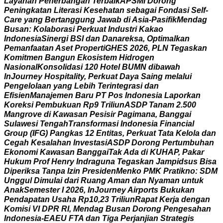
L
a
y
a
n
a
n
P
e
n
e
r
b
a
n
g
a
n
T
e
r
b
a
i
k
A
P
S
M
I
D
o
r
o
n
g
P
e
n
i
n
g
k
a
t
a
n
L
i
t
e
r
a
s
i
K
e
s
e
h
a
t
a
n
s
e
b
a
g
a
i
F
o
n
d
a
s
i
S
e
l
f
-
C
a
r
e
y
a
n
g
B
e
r
t
a
n
g
g
u
n
g
J
a
w
a
b
d
i
A
s
i
a
-
P
a
s
i
f
i
k
M
e
n
d
a
g
B
u
s
a
n
:
K
o
l
a
b
o
r
a
s
i
P
e
r
k
u
a
t
I
n
d
u
s
t
r
i
K
a
k
a
o
I
n
d
o
n
e
s
i
a
S
i
n
e
r
g
i
B
S
I
d
a
n
D
a
n
a
r
e
k
s
a
,
O
p
t
i
m
a
l
k
a
n
P
e
m
a
n
f
a
a
t
a
n
A
s
e
t
P
r
o
p
e
r
t
i
G
H
E
S
2
0
2
6
,
P
L
N
T
e
g
a
s
k
a
n
K
o
m
i
t
m
e
n
B
a
n
g
u
n
E
k
o
s
i
s
t
e
m
H
i
d
r
o
g
e
n
N
a
s
i
o
n
a
l
K
o
n
s
o
l
i
d
a
s
i
1
2
0
H
o
t
e
l
B
U
M
N
d
i
b
a
w
a
h
I
n
J
o
u
r
n
e
y
H
o
s
p
i
t
a
l
i
t
y
,
P
e
r
k
u
a
t
D
a
y
a
S
a
i
n
g
m
e
l
a
l
u
i
P
e
n
g
e
l
o
l
a
a
n
y
a
n
g
L
e
b
i
h
T
e
r
i
n
t
e
g
r
a
s
i
d
a
n
E
f
i
s
i
e
n
M
a
n
a
j
e
m
e
n
B
a
r
u
P
T
P
o
s
I
n
d
o
n
e
s
i
a
L
a
p
o
r
k
a
n
K
o
r
e
k
s
i
P
e
m
b
u
k
u
a
n
R
p
9
T
r
i
l
i
u
n
A
S
D
P
T
a
n
a
m
2
.
5
0
0
M
a
n
g
r
o
v
e
d
i
K
a
w
a
s
a
n
P
e
s
i
s
i
r
P
a
g
i
m
a
n
a
,
B
a
n
g
g
a
i
S
u
l
a
w
e
s
i
T
e
n
g
a
h
T
r
a
n
s
f
o
r
m
a
s
i
I
n
d
o
n
e
s
i
a
F
i
n
a
n
c
i
a
l
G
r
o
u
p
(
I
F
G
)
P
a
n
g
k
a
s
1
2
E
n
t
i
t
a
s
,
P
e
r
k
u
a
t
T
a
t
a
K
e
l
o
l
a
d
a
n
C
e
g
a
h
K
e
s
a
l
a
h
a
n
I
n
v
e
s
t
a
s
i
A
S
D
P
D
o
r
o
n
g
P
e
r
t
u
m
b
u
h
a
n
E
k
o
n
o
m
i
K
a
w
a
s
a
n
B
a
n
g
g
a
i
T
a
k
A
d
a
d
i
K
U
H
A
P
,
P
a
k
a
r
H
u
k
u
m
P
r
o
f
H
e
n
r
y
I
n
d
r
a
g
u
n
a
T
e
g
a
s
k
a
n
J
a
m
p
i
d
s
u
s
B
i
s
a
D
i
p
e
r
i
k
s
a
T
a
n
p
a
I
z
i
n
P
r
e
s
i
d
e
n
M
e
n
k
o
P
M
K
P
r
a
t
i
k
n
o
:
S
D
M
U
n
g
g
u
l
D
i
m
u
l
a
i
d
a
r
i
R
u
a
n
g
A
m
a
n
d
a
n
N
y
a
m
a
n
u
n
t
u
k
A
n
a
k
S
e
m
e
s
t
e
r
I
2
0
2
6
,
I
n
J
o
u
r
n
e
y
A
i
r
p
o
r
t
s
B
u
k
u
k
a
n
P
e
n
d
a
p
a
t
a
n
U
s
a
h
a
R
p
1
0
,
2
3
T
r
i
l
i
u
n
R
a
p
a
t
K
e
r
j
a
d
e
n
g
a
n
K
o
m
i
s
i
V
I
D
P
R
R
I
,
M
e
n
d
a
g
B
u
s
a
n
D
o
r
o
n
g
P
e
n
g
e
s
a
h
a
n
I
n
d
o
n
e
s
i
a
-
E
A
E
U
F
T
A
d
a
n
T
i
g
a
P
e
r
j
a
n
j
i
a
n
S
t
r
a
t
e
g
i
s