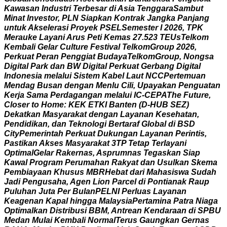
K
a
w
a
s
a
n
I
n
d
u
s
t
r
i
T
e
r
b
e
s
a
r
d
i
A
s
i
a
T
e
n
g
g
a
r
a
S
a
m
b
u
t
M
i
n
a
t
I
n
v
e
s
t
o
r
,
P
L
N
S
i
a
p
k
a
n
K
o
n
t
r
a
k
J
a
n
g
k
a
P
a
n
j
a
n
g
u
n
t
u
k
A
k
s
e
l
e
r
a
s
i
P
r
o
y
e
k
P
S
E
L
S
e
m
e
s
t
e
r
I
2
0
2
6
,
T
P
K
M
e
r
a
u
k
e
L
a
y
a
n
i
A
r
u
s
P
e
t
i
K
e
m
a
s
2
7
.
5
2
3
T
E
U
s
T
e
l
k
o
m
K
e
m
b
a
l
i
G
e
l
a
r
C
u
l
t
u
r
e
F
e
s
t
i
v
a
l
T
e
l
k
o
m
G
r
o
u
p
2
0
2
6
,
P
e
r
k
u
a
t
P
e
r
a
n
P
e
n
g
g
i
a
t
B
u
d
a
y
a
T
e
l
k
o
m
G
r
o
u
p
,
N
o
n
g
s
a
D
i
g
i
t
a
l
P
a
r
k
d
a
n
B
W
D
i
g
i
t
a
l
P
e
r
k
u
a
t
G
e
r
b
a
n
g
D
i
g
i
t
a
l
I
n
d
o
n
e
s
i
a
m
e
l
a
l
u
i
S
i
s
t
e
m
K
a
b
e
l
L
a
u
t
N
C
C
P
e
r
t
e
m
u
a
n
M
e
n
d
a
g
B
u
s
a
n
d
e
n
g
a
n
M
e
n
l
u
C
i
l
i
,
U
p
a
y
a
k
a
n
P
e
n
g
u
a
t
a
n
K
e
r
j
a
S
a
m
a
P
e
r
d
a
g
a
n
g
a
n
m
e
l
a
l
u
i
I
C
-
C
E
P
A
T
h
e
F
u
t
u
r
e
,
C
l
o
s
e
r
t
o
H
o
m
e
:
K
E
K
E
T
K
I
B
a
n
t
e
n
(
D
-
H
U
B
S
E
Z
)
D
e
k
a
t
k
a
n
M
a
s
y
a
r
a
k
a
t
d
e
n
g
a
n
L
a
y
a
n
a
n
K
e
s
e
h
a
t
a
n
,
P
e
n
d
i
d
i
k
a
n
,
d
a
n
T
e
k
n
o
l
o
g
i
B
e
r
t
a
r
a
f
G
l
o
b
a
l
d
i
B
S
D
C
i
t
y
P
e
m
e
r
i
n
t
a
h
P
e
r
k
u
a
t
D
u
k
u
n
g
a
n
L
a
y
a
n
a
n
P
e
r
i
n
t
i
s
,
P
a
s
t
i
k
a
n
A
k
s
e
s
M
a
s
y
a
r
a
k
a
t
3
T
P
T
e
t
a
p
T
e
r
l
a
y
a
n
i
O
p
t
i
m
a
l
G
e
l
a
r
R
a
k
e
r
n
a
s
,
A
s
p
r
u
m
n
a
s
T
e
g
a
s
k
a
n
S
i
a
p
K
a
w
a
l
P
r
o
g
r
a
m
P
e
r
u
m
a
h
a
n
R
a
k
y
a
t
d
a
n
U
s
u
l
k
a
n
S
k
e
m
a
P
e
m
b
i
a
y
a
a
n
K
h
u
s
u
s
M
B
R
H
e
b
a
t
d
a
r
i
M
a
h
a
s
i
s
w
a
S
u
d
a
h
J
a
d
i
P
e
n
g
u
s
a
h
a
,
A
g
e
n
L
i
o
n
P
a
r
c
e
l
d
i
P
o
n
t
i
a
n
a
k
R
a
u
p
P
u
l
u
h
a
n
J
u
t
a
P
e
r
B
u
l
a
n
P
E
L
N
I
P
e
r
l
u
a
s
L
a
y
a
n
a
n
K
e
a
g
e
n
a
n
K
a
p
a
l
h
i
n
g
g
a
M
a
l
a
y
s
i
a
P
e
r
t
a
m
i
n
a
P
a
t
r
a
N
i
a
g
a
O
p
t
i
m
a
l
k
a
n
D
i
s
t
r
i
b
u
s
i
B
B
M
,
A
n
t
r
e
a
n
K
e
n
d
a
r
a
a
n
d
i
S
P
B
U
M
e
d
a
n
M
u
l
a
i
K
e
m
b
a
l
i
N
o
r
m
a
l
T
e
r
u
s
G
a
u
n
g
k
a
n
G
e
r
n
a
s