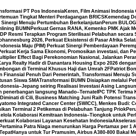
nsformasi PT Pos Indonesia
Keren, Film Animasi Indonesia
ertemuan Tingkat Menteri Perdagangan BRICS
Kemendag Dor
t Sinergi Menuju Pertumbuhan Berkelanjutan
Perum BULOG P
mlining BUMN
Perkuat Gernas RANA, Kemenko PMK Ajak M
DP Resmi Terapkan Program Sterilisasi Pelabuhan secara
annesburg 2026, Perkuat Eksistensi di Pasar Afrika Sela
Indonesia Maju (PIM) Perkuat Sinergi Pemberdayaan Pe
Perkuat Kerja Sama Ekonomi, Promosikan investasi, dan Pe
iplier Effect Bagi Perekonomian Nasional, Jalankan Peran
Karya Realty Hadir di Danantara Housing Expo 2026 denga
mbongan di Terminal Khusus Haji dan Umrah 2F
Patriot Bo
Finansial Penuh Dari Pemerintah, Transformasi Menuju 
atusan Siswa SMA
Transformasi BUMN Disiapkan melalui Pet
ndonesia–Jepang seiring Realisasi Investasi Asing Langsun
an penerbangan langsung Manado–Ternate
IPC TPK Terima 
iminati di Cili, Business Matching Juni Raih Potensi Trans
yatomo Integrated Cancer Center (SWICC), Menkes Budi: 
ikan Terminal 2 Petikemas di Pelabuhan Tanjung Priok
Per
lola Kolaborasi Kemitraan Indonesia–Tiongkok untuk Per
Perkuat Kolaborasi Layanan Kesehatan Indonesia
Akseleras
Pertamina Patra Niaga menurunkan Harga Pertamax per 1 
Tepat
Hanya untuk Tur Pramusim, Airbus A380-800 Bakal M