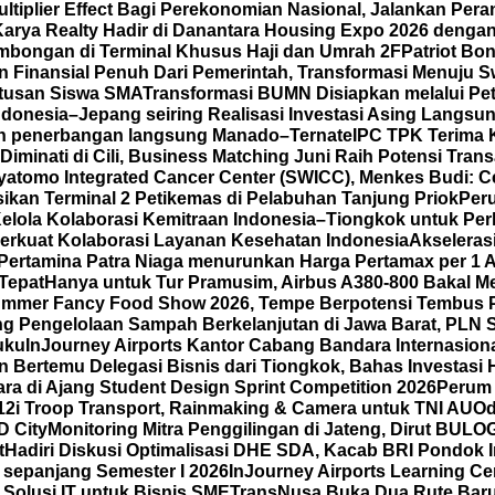
iplier Effect Bagi Perekonomian Nasional, Jalankan Peran
Karya Realty Hadir di Danantara Housing Expo 2026 denga
mbongan di Terminal Khusus Haji dan Umrah 2F
Patriot Bo
Finansial Penuh Dari Pemerintah, Transformasi Menuju 
atusan Siswa SMA
Transformasi BUMN Disiapkan melalui Pet
ndonesia–Jepang seiring Realisasi Investasi Asing Langsun
an penerbangan langsung Manado–Ternate
IPC TPK Terima 
iminati di Cili, Business Matching Juni Raih Potensi Trans
yatomo Integrated Cancer Center (SWICC), Menkes Budi: 
ikan Terminal 2 Petikemas di Pelabuhan Tanjung Priok
Per
lola Kolaborasi Kemitraan Indonesia–Tiongkok untuk Per
Perkuat Kolaborasi Layanan Kesehatan Indonesia
Akseleras
Pertamina Patra Niaga menurunkan Harga Pertamax per 1 
Tepat
Hanya untuk Tur Pramusim, Airbus A380-800 Bakal M
 Summer Fancy Food Show 2026, Tempe Berpotensi Tembus 
g Pengelolaan Sampah Berkelanjutan di Jawa Barat, PLN S
uku
InJourney Airports Kantor Cabang Bandara Internasio
Bertemu Delegasi Bisnis dari Tiongkok, Bahas Investasi H
ra di Ajang Student Design Sprint Competition 2026
Perum 
12i Troop Transport, Rainmaking & Camera untuk TNI AU
Od
D City
Monitoring Mitra Penggilingan di Jateng, Dirut BUL
t
Hadiri Diskusi Optimalisasi DHE SDA, Kacab BRI Pondok 
sepanjang Semester I 2026
InJourney Airports Learning Ce
Solusi IT untuk Bisnis SME
TransNusa Buka Dua Rute Baru 