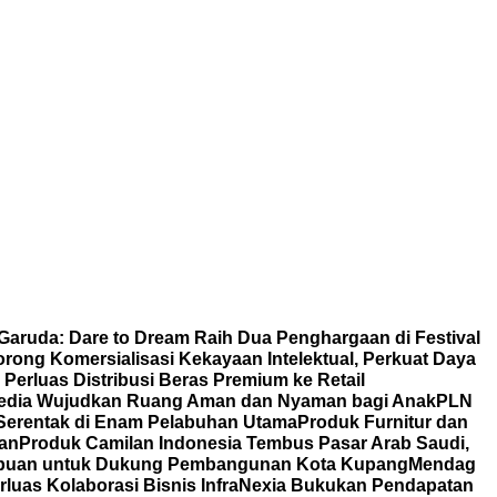
 Garuda: Dare to Dream Raih Dua Penghargaan di Festival
ong Komersialisasi Kekayaan Intelektual, Perkuat Daya
erluas Distribusi Beras Premium ke Retail
edia Wujudkan Ruang Aman dan Nyaman bagi Anak
PLN
 Serentak di Enam Pelabuhan Utama
Produk Furnitur dan
tan
Produk Camilan Indonesia Tembus Pasar Arab Saudi,
rempuan untuk Dukung Pembangunan Kota Kupang
Mendag
rluas Kolaborasi Bisnis
InfraNexia Bukukan Pendapatan