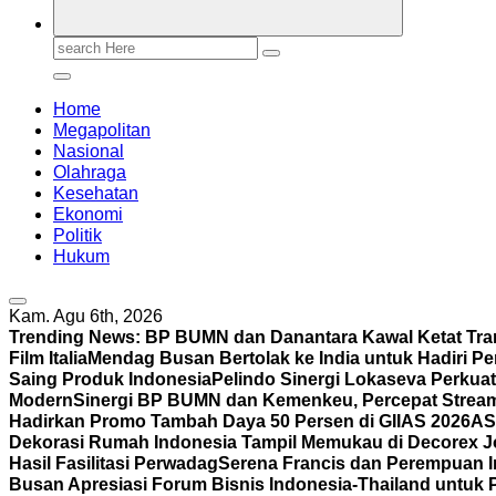
Search
for:
Home
Megapolitan
Nasional
Olahraga
Kesehatan
Ekonomi
Politik
Hukum
Kam. Agu 6th, 2026
Trending News:
BP BUMN dan Danantara Kawal Ketat Tra
Film Italia
Mendag Busan Bertolak ke India untuk Hadiri P
Saing Produk Indonesia
Pelindo Sinergi Lokaseva Perkua
Modern
Sinergi BP BUMN dan Kemenkeu, Percepat Strea
Hadirkan Promo Tambah Daya 50 Persen di GIIAS 2026
AS
Dekorasi Rumah Indonesia Tampil Memukau di Decorex Joh
Hasil Fasilitasi Perwadag
Serena Francis dan Perempuan 
Busan Apresiasi Forum Bisnis Indonesia-Thailand untuk 