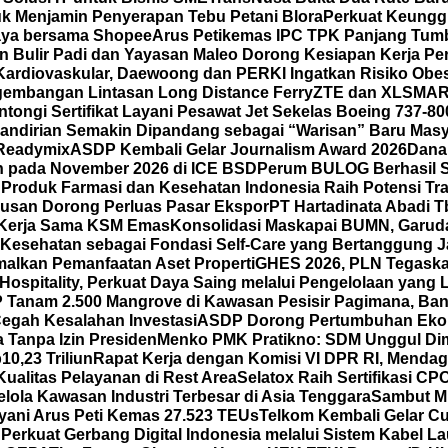
k Menjamin Penyerapan Tebu Petani Blora
Perkuat Keunggu
 Gaya bersama Shopee
Arus Petikemas IPC TPK Panjang Tumb
n Bulir Padi dan Yayasan Maleo Dorong Kesiapan Kerja P
ardiovaskular, Daewoong dan PERKI Ingatkan Risiko Obes
gembangan Lintasan Long Distance Ferry
ZTE dan XLSMAR
ongi Sertifikat Layani Pesawat Jet Sekelas Boeing 737-80
mandirian Semakin Dipandang sebagai “Warisan” Baru Masy
 Readymix
ASDP Kembali Gelar Journalism Award 2026
Dana
un pada November 2026 di ICE BSD
Perum BULOG Berhasil Se
n
Produk Farmasi dan Kesehatan Indonesia Raih Potensi Tra
usan Dorong Perluas Pasar Ekspor
PT Hartadinata Abadi T
an Kerja Sama KSM Emas
Konsolidasi Maskapai BUMN, Garud
Kesehatan sebagai Fondasi Self-Care yang Bertanggung Ja
malkan Pemanfaatan Aset Properti
GHES 2026, PLN Tegask
spitality, Perkuat Daya Saing melalui Pengelolaan yang Le
Tanam 2.500 Mangrove di Kawasan Pesisir Pagimana, Ban
 Cegah Kesalahan Investasi
ASDP Dorong Pertumbuhan Eko
 Tanpa Izin Presiden
Menko PMK Pratikno: SDM Unggul Di
0,23 Triliun
Rapat Kerja dengan Komisi VI DPR RI, Mend
ualitas Pelayanan di Rest Area
Selatox Raih Sertifikasi C
lola Kawasan Industri Terbesar di Asia Tenggara
Sambut Mi
yani Arus Peti Kemas 27.523 TEUs
Telkom Kembali Gelar Cu
 Perkuat Gerbang Digital Indonesia melalui Sistem Kabel L