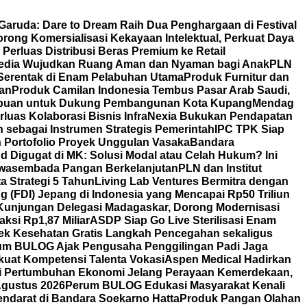
 Garuda: Dare to Dream Raih Dua Penghargaan di Festival
ong Komersialisasi Kekayaan Intelektual, Perkuat Daya
erluas Distribusi Beras Premium ke Retail
edia Wujudkan Ruang Aman dan Nyaman bagi Anak
PLN
 Serentak di Enam Pelabuhan Utama
Produk Furnitur dan
tan
Produk Camilan Indonesia Tembus Pasar Arab Saudi,
rempuan untuk Dukung Pembangunan Kota Kupang
Mendag
rluas Kolaborasi Bisnis
InfraNexia Bukukan Pendapatan
 sebagai Instrumen Strategis Pemerintah
IPC TPK Siap
n Portofolio Proyek Unggulan Vasaka
Bandara
nd Digugat di MK: Solusi Modal atau Celah Hukum? Ini
Swasembada Pangan Berkelanjutan
PLN dan Institut
a Strategi 5 Tahun
Living Lab Ventures Bermitra dengan
g (FDI) Jepang di Indonesia yang Mencapai Rp50 Triliun
Kunjungan Delegasi Madagaskar, Dorong Modernisasi
aksi Rp1,87 Miliar
ASDP Siap Go Live Sterilisasi Enam
Cek Kesehatan Gratis Langkah Pencegahan sekaligus
um BULOG Ajak Pengusaha Penggilingan Padi Jaga
kuat Kompetensi Talenta Vokasi
Aspen Medical Hadirkan
i Pertumbuhan Ekonomi Jelang Perayaan Kemerdekaan,
Agustus 2026
Perum BULOG Edukasi Masyarakat Kenali
endarat di Bandara Soekarno Hatta
Produk Pangan Olahan