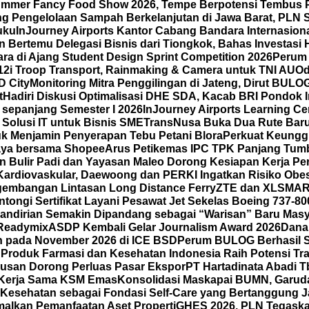
 Summer Fancy Food Show 2026, Tempe Berpotensi Tembus 
g Pengelolaan Sampah Berkelanjutan di Jawa Barat, PLN S
uku
InJourney Airports Kantor Cabang Bandara Internasio
Bertemu Delegasi Bisnis dari Tiongkok, Bahas Investasi H
ra di Ajang Student Design Sprint Competition 2026
Perum 
12i Troop Transport, Rainmaking & Camera untuk TNI AU
Od
D City
Monitoring Mitra Penggilingan di Jateng, Dirut BUL
t
Hadiri Diskusi Optimalisasi DHE SDA, Kacab BRI Pondok 
sepanjang Semester I 2026
InJourney Airports Learning Ce
Solusi IT untuk Bisnis SME
TransNusa Buka Dua Rute Baru 
k Menjamin Penyerapan Tebu Petani Blora
Perkuat Keunggu
 Gaya bersama Shopee
Arus Petikemas IPC TPK Panjang Tumb
n Bulir Padi dan Yayasan Maleo Dorong Kesiapan Kerja P
ardiovaskular, Daewoong dan PERKI Ingatkan Risiko Obes
gembangan Lintasan Long Distance Ferry
ZTE dan XLSMAR
ongi Sertifikat Layani Pesawat Jet Sekelas Boeing 737-80
mandirian Semakin Dipandang sebagai “Warisan” Baru Masy
 Readymix
ASDP Kembali Gelar Journalism Award 2026
Dana
un pada November 2026 di ICE BSD
Perum BULOG Berhasil Se
n
Produk Farmasi dan Kesehatan Indonesia Raih Potensi Tra
usan Dorong Perluas Pasar Ekspor
PT Hartadinata Abadi T
an Kerja Sama KSM Emas
Konsolidasi Maskapai BUMN, Garud
Kesehatan sebagai Fondasi Self-Care yang Bertanggung Ja
malkan Pemanfaatan Aset Properti
GHES 2026, PLN Tegask