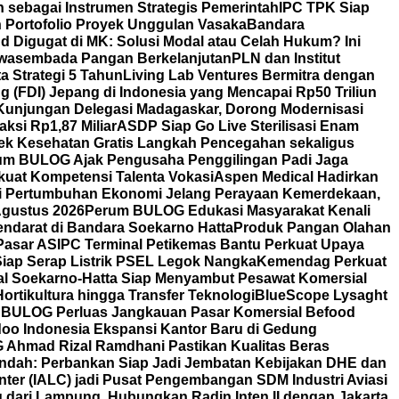
 sebagai Instrumen Strategis Pemerintah
IPC TPK Siap
n Portofolio Proyek Unggulan Vasaka
Bandara
nd Digugat di MK: Solusi Modal atau Celah Hukum? Ini
Swasembada Pangan Berkelanjutan
PLN dan Institut
a Strategi 5 Tahun
Living Lab Ventures Bermitra dengan
g (FDI) Jepang di Indonesia yang Mencapai Rp50 Triliun
Kunjungan Delegasi Madagaskar, Dorong Modernisasi
aksi Rp1,87 Miliar
ASDP Siap Go Live Sterilisasi Enam
Cek Kesehatan Gratis Langkah Pencegahan sekaligus
um BULOG Ajak Pengusaha Penggilingan Padi Jaga
kuat Kompetensi Talenta Vokasi
Aspen Medical Hadirkan
i Pertumbuhan Ekonomi Jelang Perayaan Kemerdekaan,
Agustus 2026
Perum BULOG Edukasi Masyarakat Kenali
endarat di Bandara Soekarno Hatta
Produk Pangan Olahan
Pasar AS
IPC Terminal Petikemas Bantu Perkuat Upaya
iap Serap Listrik PSEL Legok Nangka
Kemendag Perkuat
nal Soekarno-Hatta Siap Menyambut Pesawat Komersial
ortikultura hingga Transfer Teknologi
BlueScope Lysaght
BULOG Perluas Jangkauan Pasar Komersial Befood
oo Indonesia Ekspansi Kantor Baru di Gedung
OG Ahmad Rizal Ramdhani Pastikan Kualitas Beras
Indah: Perbankan Siap Jadi Jembatan Kebijakan DHE dan
nter (IALC) jadi Pusat Pengembangan SDM Industri Aviasi
dari Lampung, Hubungkan Radin Inten II dengan Jakarta