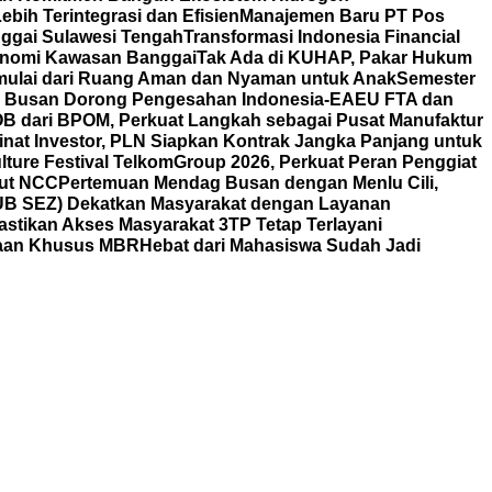
bih Terintegrasi dan Efisien
Manajemen Baru PT Pos
ggai Sulawesi Tengah
Transformasi Indonesia Financial
nomi Kawasan Banggai
Tak Ada di KUHAP, Pakar Hukum
mulai dari Ruang Aman dan Nyaman untuk Anak
Semester
ag Busan Dorong Pengesahan Indonesia-EAEU FTA dan
POB dari BPOM, Perkuat Langkah sebagai Pusat Manufaktur
nat Investor, PLN Siapkan Kontrak Jangka Panjang untuk
lture Festival TelkomGroup 2026, Perkuat Peran Penggiat
aut NCC
Pertemuan Mendag Busan dengan Menlu Cili,
HUB SEZ) Dekatkan Masyarakat dengan Layanan
astikan Akses Masyarakat 3TP Tetap Terlayani
yaan Khusus MBR
Hebat dari Mahasiswa Sudah Jadi