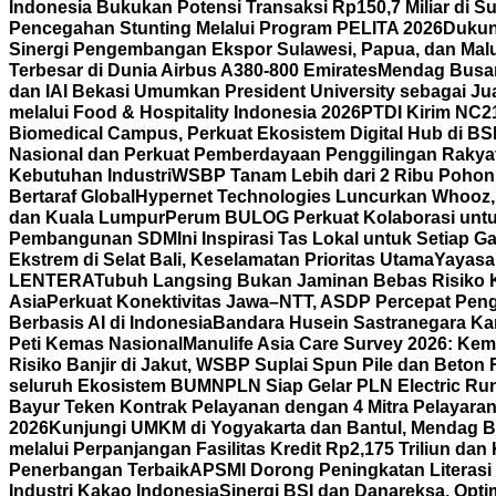
Indonesia Bukukan Potensi Transaksi Rp150,7 Miliar di
Pencegahan Stunting Melalui Program PELITA 2026
Dukun
Sinergi Pengembangan Ekspor Sulawesi, Papua, dan Mal
Terbesar di Dunia Airbus A380-800 Emirates
Mendag Busan 
dan IAI Bekasi Umumkan President University sebagai Jua
melalui Food & Hospitality Indonesia 2026
PTDI Kirim NC2
Biomedical Campus, Perkuat Ekosistem Digital Hub di BS
Nasional dan Perkuat Pemberdayaan Penggilingan Rakya
Kebutuhan Industri
WSBP Tanam Lebih dari 2 Ribu Pohon 
Bertaraf Global
Hypernet Technologies Luncurkan Whooz, 
dan Kuala Lumpur
Perum BULOG Perkuat Kolaborasi untu
Pembangunan SDM
Ini Inspirasi Tas Lokal untuk Setiap
Ekstrem di Selat Bali, Keselamatan Prioritas Utama
Yayasa
LENTERA
Tubuh Langsing Bukan Jaminan Bebas Risiko K
Asia
Perkuat Konektivitas Jawa–NTT, ASDP Percepat Pen
Berbasis AI di Indonesia
Bandara Husein Sastranegara Kant
Peti Kemas Nasional
Manulife Asia Care Survey 2026: Ke
Risiko Banjir di Jakut, WSBP Suplai Spun Pile dan Beton
seluruh Ekosistem BUMN
PLN Siap Gelar PLN Electric R
Bayur Teken Kontrak Pelayanan dengan 4 Mitra Pelayara
2026
Kunjungi UMKM di Yogyakarta dan Bantul, Mendag B
melalui Perpanjangan Fasilitas Kredit Rp2,175 Triliun d
Penerbangan Terbaik
APSMI Dorong Peningkatan Literasi 
Industri Kakao Indonesia
Sinergi BSI dan Danareksa, Opti