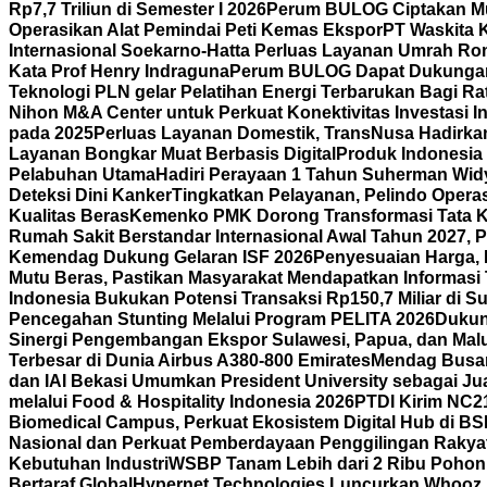
Rp7,7 Triliun di Semester I 2026
Perum BULOG Ciptakan Mult
Operasikan Alat Pemindai Peti Kemas Ekspor
PT Waskita 
Internasional Soekarno-Hatta Perluas Layanan Umrah Ro
Kata Prof Henry Indraguna
Perum BULOG Dapat Dukungan 
Teknologi PLN gelar Pelatihan Energi Terbarukan Bagi R
Nihon M&A Center untuk Perkuat Konektivitas Investasi I
pada 2025
Perluas Layanan Domestik, TransNusa Hadirk
Layanan Bongkar Muat Berbasis Digital
Produk Indonesia D
Pelabuhan Utama
Hadiri Perayaan 1 Tahun Suherman Wid
Deteksi Dini Kanker
Tingkatkan Pelayanan, Pelindo Operas
Kualitas Beras
Kemenko PMK Dorong Transformasi Tata Ke
Rumah Sakit Berstandar Internasional Awal Tahun 2027, 
Kemendag Dukung Gelaran ISF 2026
Penyesuaian Harga, 
Mutu Beras, Pastikan Masyarakat Mendapatkan Informasi 
Indonesia Bukukan Potensi Transaksi Rp150,7 Miliar di
Pencegahan Stunting Melalui Program PELITA 2026
Dukun
Sinergi Pengembangan Ekspor Sulawesi, Papua, dan Mal
Terbesar di Dunia Airbus A380-800 Emirates
Mendag Busan 
dan IAI Bekasi Umumkan President University sebagai Jua
melalui Food & Hospitality Indonesia 2026
PTDI Kirim NC2
Biomedical Campus, Perkuat Ekosistem Digital Hub di BS
Nasional dan Perkuat Pemberdayaan Penggilingan Rakya
Kebutuhan Industri
WSBP Tanam Lebih dari 2 Ribu Pohon 
Bertaraf Global
Hypernet Technologies Luncurkan Whooz, 