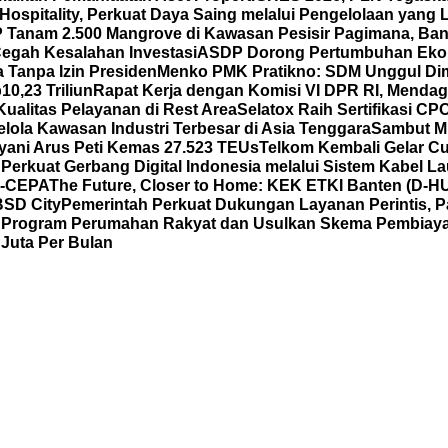
spitality, Perkuat Daya Saing melalui Pengelolaan yang Le
Tanam 2.500 Mangrove di Kawasan Pesisir Pagimana, Ban
 Cegah Kesalahan Investasi
ASDP Dorong Pertumbuhan Eko
 Tanpa Izin Presiden
Menko PMK Pratikno: SDM Unggul Di
0,23 Triliun
Rapat Kerja dengan Komisi VI DPR RI, Mend
ualitas Pelayanan di Rest Area
Selatox Raih Sertifikasi C
lola Kawasan Industri Terbesar di Asia Tenggara
Sambut Mi
yani Arus Peti Kemas 27.523 TEUs
Telkom Kembali Gelar Cu
 Perkuat Gerbang Digital Indonesia melalui Sistem Kabel L
C-CEPA
The Future, Closer to Home: KEK ETKI Banten (D-
BSD City
Pemerintah Perkuat Dukungan Layanan Perintis, P
al Program Perumahan Rakyat dan Usulkan Skema Pembia
Juta Per Bulan