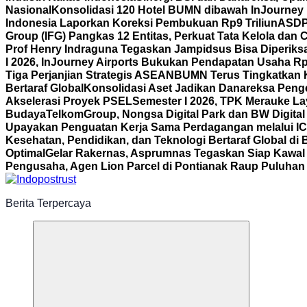
Nasional
Konsolidasi 120 Hotel BUMN dibawah InJourney Ho
Indonesia Laporkan Koreksi Pembukuan Rp9 Triliun
ASDP 
Group (IFG) Pangkas 12 Entitas, Perkuat Tata Kelola dan
Prof Henry Indraguna Tegaskan Jampidsus Bisa Diperiksa
I 2026, InJourney Airports Bukukan Pendapatan Usaha Rp1
Tiga Perjanjian Strategis ASEAN
BUMN Terus Tingkatkan K
Bertaraf Global
Konsolidasi Aset Jadikan Danareksa Penge
Akselerasi Proyek PSEL
Semester I 2026, TPK Merauke La
Budaya
TelkomGroup, Nongsa Digital Park dan BW Digital
Upayakan Penguatan Kerja Sama Perdagangan melalui I
Kesehatan, Pendidikan, dan Teknologi Bertaraf Global di 
Optimal
Gelar Rakernas, Asprumnas Tegaskan Siap Kaw
Pengusaha, Agen Lion Parcel di Pontianak Raup Puluhan 
Berita Terpercaya