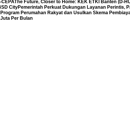
C-CEPA
The Future, Closer to Home: KEK ETKI Banten (D-
BSD City
Pemerintah Perkuat Dukungan Layanan Perintis, P
al Program Perumahan Rakyat dan Usulkan Skema Pembia
Juta Per Bulan