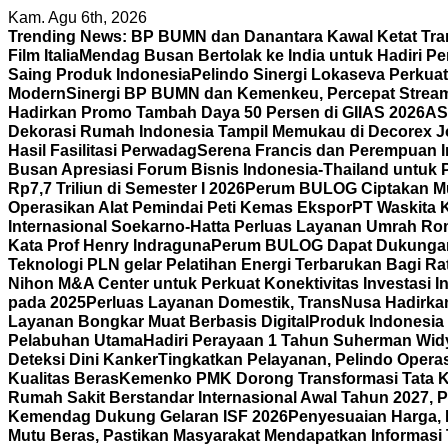
Skip
Kam. Agu 6th, 2026
to
Trending News:
BP BUMN dan Danantara Kawal Ketat Tra
content
Film Italia
Mendag Busan Bertolak ke India untuk Hadiri P
Saing Produk Indonesia
Pelindo Sinergi Lokaseva Perkua
Modern
Sinergi BP BUMN dan Kemenkeu, Percepat Strea
Hadirkan Promo Tambah Daya 50 Persen di GIIAS 2026
AS
Dekorasi Rumah Indonesia Tampil Memukau di Decorex Joh
Hasil Fasilitasi Perwadag
Serena Francis dan Perempuan 
Busan Apresiasi Forum Bisnis Indonesia-Thailand untuk 
Rp7,7 Triliun di Semester I 2026
Perum BULOG Ciptakan Mult
Operasikan Alat Pemindai Peti Kemas Ekspor
PT Waskita 
Internasional Soekarno-Hatta Perluas Layanan Umrah Ro
Kata Prof Henry Indraguna
Perum BULOG Dapat Dukungan 
Teknologi PLN gelar Pelatihan Energi Terbarukan Bagi R
Nihon M&A Center untuk Perkuat Konektivitas Investasi I
pada 2025
Perluas Layanan Domestik, TransNusa Hadirk
Layanan Bongkar Muat Berbasis Digital
Produk Indonesia D
Pelabuhan Utama
Hadiri Perayaan 1 Tahun Suherman Wid
Deteksi Dini Kanker
Tingkatkan Pelayanan, Pelindo Operas
Kualitas Beras
Kemenko PMK Dorong Transformasi Tata Ke
Rumah Sakit Berstandar Internasional Awal Tahun 2027, 
Kemendag Dukung Gelaran ISF 2026
Penyesuaian Harga, 
Mutu Beras, Pastikan Masyarakat Mendapatkan Informasi 