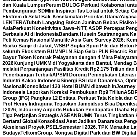
dan Kuala Lumpur
Perum BULOG Perkuat Kolaborasi untu
Pembangunan SDM
Ini Inspirasi Tas Lokal untuk Setiap
Ekstrem di Selat Bali, Keselamatan Prioritas Utama
Yayasa
LENTERA
Tubuh Langsing Bukan Jaminan Bebas Risiko K
Asia
Perkuat Konektivitas Jawa–NTT, ASDP Percepat Pen
Berbasis AI di Indonesia
Bandara Husein Sastranegara Kant
Peti Kemas Nasional
Manulife Asia Care Survey 2026: Ke
Risiko Banjir di Jakut, WSBP Suplai Spun Pile dan Beton
seluruh Ekosistem BUMN
PLN Siap Gelar PLN Electric R
Bayur Teken Kontrak Pelayanan dengan 4 Mitra Pelayara
2026
Kunjungi UMKM di Yogyakarta dan Bantul, Mendag B
melalui Perpanjangan Fasilitas Kredit Rp2,175 Triliun d
Penerbangan Terbaik
APSMI Dorong Peningkatan Literasi 
Industri Kakao Indonesia
Sinergi BSI dan Danareksa, Opti
Nasional
Konsolidasi 120 Hotel BUMN dibawah InJourney Ho
Indonesia Laporkan Koreksi Pembukuan Rp9 Triliun
ASDP 
Group (IFG) Pangkas 12 Entitas, Perkuat Tata Kelola dan
Prof Henry Indraguna Tegaskan Jampidsus Bisa Diperiksa
I 2026, InJourney Airports Bukukan Pendapatan Usaha Rp1
Tiga Perjanjian Strategis ASEAN
BUMN Terus Tingkatkan K
Bertaraf Global
Konsolidasi Aset Jadikan Danareksa Penge
Akselerasi Proyek PSEL
Semester I 2026, TPK Merauke La
Budaya
TelkomGroup, Nongsa Digital Park dan BW Digital