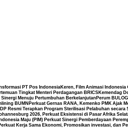
nsformasi PT Pos Indonesia
Keren, Film Animasi Indonesia
ertemuan Tingkat Menteri Perdagangan BRICS
Kemendag Dor
t Sinergi Menuju Pertumbuhan Berkelanjutan
Perum BULOG P
mlining BUMN
Perkuat Gernas RANA, Kemenko PMK Ajak M
DP Resmi Terapkan Program Sterilisasi Pelabuhan secara
annesburg 2026, Perkuat Eksistensi di Pasar Afrika Sela
Indonesia Maju (PIM) Perkuat Sinergi Pemberdayaan Pe
Perkuat Kerja Sama Ekonomi, Promosikan investasi, dan Pe