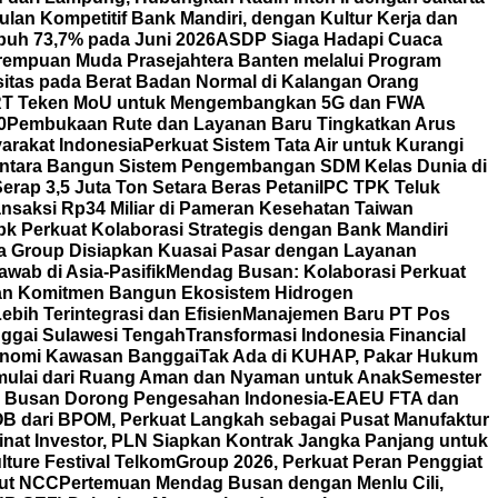
lan Kompetitif Bank Mandiri, dengan Kultur Kerja dan
uh 73,7% pada Juni 2026
ASDP Siaga Hadapi Cuaca
erempuan Muda Prasejahtera Banten melalui Program
itas pada Berat Badan Normal di Kalangan Orang
T Teken MoU untuk Mengembangkan 5G dan FWA
0
Pembukaan Rute dan Layanan Baru Tingkatkan Arus
arakat Indonesia
Perkuat Sistem Tata Air untuk Kurangi
ntara Bangun Sistem Pengembangan SDM Kelas Dunia di
rap 3,5 Juta Ton Setara Beras Petani
IPC TPK Teluk
nsaksi Rp34 Miliar di Pameran Kesehatan Taiwan
bk Perkuat Kolaborasi Strategis dengan Bank Mandiri
a Group Disiapkan Kuasai Pasar dengan Layanan
wab di Asia-Pasifik
Mendag Busan: Kolaborasi Perkuat
an Komitmen Bangun Ekosistem Hidrogen
bih Terintegrasi dan Efisien
Manajemen Baru PT Pos
ggai Sulawesi Tengah
Transformasi Indonesia Financial
nomi Kawasan Banggai
Tak Ada di KUHAP, Pakar Hukum
mulai dari Ruang Aman dan Nyaman untuk Anak
Semester
ag Busan Dorong Pengesahan Indonesia-EAEU FTA dan
POB dari BPOM, Perkuat Langkah sebagai Pusat Manufaktur
nat Investor, PLN Siapkan Kontrak Jangka Panjang untuk
lture Festival TelkomGroup 2026, Perkuat Peran Penggiat
aut NCC
Pertemuan Mendag Busan dengan Menlu Cili,