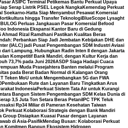
Pasar AS
IPC Terminal Petikemas Bantu Perkuat Upaya
iap Serap Listrik PSEL Legok Nangka
Kemendag Perkuat
nal Soekarno-Hatta Siap Menyambut Pesawat Komersial
ortikultura hingga Transfer Teknologi
BlueScope Lysaght
BULOG Perluas Jangkauan Pasar Komersial Befood
oo Indonesia Ekspansi Kantor Baru di Gedung
OG Ahmad Rizal Ramdhani Pastikan Kualitas Beras
Indah: Perbankan Siap Jadi Jembatan Kebijakan DHE dan
nter (IALC) jadi Pusat Pengembangan SDM Industri Aviasi
dari Lampung, Hubungkan Radin Inten II dengan Jakarta
lan Kompetitif Bank Mandiri, dengan Kultur Kerja dan
uh 73,7% pada Juni 2026
ASDP Siaga Hadapi Cuaca
erempuan Muda Prasejahtera Banten melalui Program
itas pada Berat Badan Normal di Kalangan Orang
T Teken MoU untuk Mengembangkan 5G dan FWA
0
Pembukaan Rute dan Layanan Baru Tingkatkan Arus
arakat Indonesia
Perkuat Sistem Tata Air untuk Kurangi
ntara Bangun Sistem Pengembangan SDM Kelas Dunia di
rap 3,5 Juta Ton Setara Beras Petani
IPC TPK Teluk
nsaksi Rp34 Miliar di Pameran Kesehatan Taiwan
bk Perkuat Kolaborasi Strategis dengan Bank Mandiri
a Group Disiapkan Kuasai Pasar dengan Layanan
wab di Asia-Pasifik
Mendag Busan: Kolaborasi Perkuat
an Komitmen Bangun Ekosistem Hidrogen