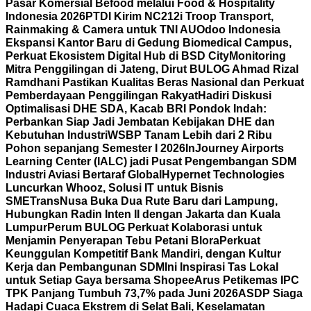
Pasar Komersial Befood melalui Food & Hospitality
Indonesia 2026
PTDI Kirim NC212i Troop Transport,
Rainmaking & Camera untuk TNI AU
Odoo Indonesia
Ekspansi Kantor Baru di Gedung Biomedical Campus,
Perkuat Ekosistem Digital Hub di BSD City
Monitoring
Mitra Penggilingan di Jateng, Dirut BULOG Ahmad Rizal
Ramdhani Pastikan Kualitas Beras Nasional dan Perkuat
Pemberdayaan Penggilingan Rakyat
Hadiri Diskusi
Optimalisasi DHE SDA, Kacab BRI Pondok Indah:
Perbankan Siap Jadi Jembatan Kebijakan DHE dan
Kebutuhan Industri
WSBP Tanam Lebih dari 2 Ribu
Pohon sepanjang Semester I 2026
InJourney Airports
Learning Center (IALC) jadi Pusat Pengembangan SDM
Industri Aviasi Bertaraf Global
Hypernet Technologies
Luncurkan Whooz, Solusi IT untuk Bisnis
SME
TransNusa Buka Dua Rute Baru dari Lampung,
Hubungkan Radin Inten II dengan Jakarta dan Kuala
Lumpur
Perum BULOG Perkuat Kolaborasi untuk
Menjamin Penyerapan Tebu Petani Blora
Perkuat
Keunggulan Kompetitif Bank Mandiri, dengan Kultur
Kerja dan Pembangunan SDM
Ini Inspirasi Tas Lokal
untuk Setiap Gaya bersama Shopee
Arus Petikemas IPC
TPK Panjang Tumbuh 73,7% pada Juni 2026
ASDP Siaga
Hadapi Cuaca Ekstrem di Selat Bali, Keselamatan