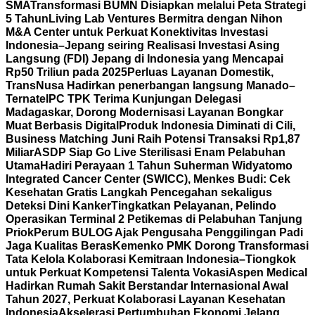
SMA
Transformasi BUMN Disiapkan melalui Peta Strategi
5 Tahun
Living Lab Ventures Bermitra dengan Nihon
M&A Center untuk Perkuat Konektivitas Investasi
Indonesia–Jepang seiring Realisasi Investasi Asing
Langsung (FDI) Jepang di Indonesia yang Mencapai
Rp50 Triliun pada 2025
Perluas Layanan Domestik,
TransNusa Hadirkan penerbangan langsung Manado–
Ternate
IPC TPK Terima Kunjungan Delegasi
Madagaskar, Dorong Modernisasi Layanan Bongkar
Muat Berbasis Digital
Produk Indonesia Diminati di Cili,
Business Matching Juni Raih Potensi Transaksi Rp1,87
Miliar
ASDP Siap Go Live Sterilisasi Enam Pelabuhan
Utama
Hadiri Perayaan 1 Tahun Suherman Widyatomo
Integrated Cancer Center (SWICC), Menkes Budi: Cek
Kesehatan Gratis Langkah Pencegahan sekaligus
Deteksi Dini Kanker
Tingkatkan Pelayanan, Pelindo
Operasikan Terminal 2 Petikemas di Pelabuhan Tanjung
Priok
Perum BULOG Ajak Pengusaha Penggilingan Padi
Jaga Kualitas Beras
Kemenko PMK Dorong Transformasi
Tata Kelola Kolaborasi Kemitraan Indonesia–Tiongkok
untuk Perkuat Kompetensi Talenta Vokasi
Aspen Medical
Hadirkan Rumah Sakit Berstandar Internasional Awal
Tahun 2027, Perkuat Kolaborasi Layanan Kesehatan
Indonesia
Akselerasi Pertumbuhan Ekonomi Jelang