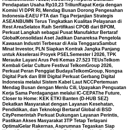
Pendapatan Usaha Rp10,23 Triliun
Rapat Kerja dengan
Komisi VI DPR RI, Mendag Busan Dorong Pengesahan
Indonesia-EAEU FTA dan Tiga Perjanjian Strategis
ASEAN
BUMN Terus Tingkatkan Kualitas Pelayanan di
Rest Area
Selatox Raih Sertifikasi CPOB dari BPOM,
Perkuat Langkah sebagai Pusat Manufaktur Bertaraf
Global
Konsolidasi Aset Jadikan Danareksa Pengelola
Kawasan Industri Terbesar di Asia Tenggara
Sambut
Minat Investor, PLN Siapkan Kontrak Jangka Panjang
untuk Akselerasi Proyek PSEL
Semester I 2026, TPK
Merauke Layani Arus Peti Kemas 27.523 TEUs
Telkom
Kembali Gelar Culture Festival TelkomGroup 2026,
Perkuat Peran Penggiat Budaya
TelkomGroup, Nongsa
Digital Park dan BW Digital Perkuat Gerbang Digital
Indonesia melalui Sistem Kabel Laut NCC
Pertemuan
Mendag Busan dengan Menlu Cili, Upayakan Penguatan
Kerja Sama Perdagangan melalui IC-CEPA
The Future,
Closer to Home: KEK ETKI Banten (D-HUB SEZ)
Dekatkan Masyarakat dengan Layanan Kesehatan,
Pendidikan, dan Teknologi Bertaraf Global di BSD
City
Pemerintah Perkuat Dukungan Layanan Perintis,
Pastikan Akses Masyarakat 3TP Tetap Terlayani
Optimal
Gelar Rakernas, Asprumnas Tegaskan Siap