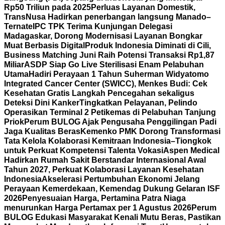
Rp50 Triliun pada 2025
Perluas Layanan Domestik,
TransNusa Hadirkan penerbangan langsung Manado–
Ternate
IPC TPK Terima Kunjungan Delegasi
Madagaskar, Dorong Modernisasi Layanan Bongkar
Muat Berbasis Digital
Produk Indonesia Diminati di Cili,
Business Matching Juni Raih Potensi Transaksi Rp1,87
Miliar
ASDP Siap Go Live Sterilisasi Enam Pelabuhan
Utama
Hadiri Perayaan 1 Tahun Suherman Widyatomo
Integrated Cancer Center (SWICC), Menkes Budi: Cek
Kesehatan Gratis Langkah Pencegahan sekaligus
Deteksi Dini Kanker
Tingkatkan Pelayanan, Pelindo
Operasikan Terminal 2 Petikemas di Pelabuhan Tanjung
Priok
Perum BULOG Ajak Pengusaha Penggilingan Padi
Jaga Kualitas Beras
Kemenko PMK Dorong Transformasi
Tata Kelola Kolaborasi Kemitraan Indonesia–Tiongkok
untuk Perkuat Kompetensi Talenta Vokasi
Aspen Medical
Hadirkan Rumah Sakit Berstandar Internasional Awal
Tahun 2027, Perkuat Kolaborasi Layanan Kesehatan
Indonesia
Akselerasi Pertumbuhan Ekonomi Jelang
Perayaan Kemerdekaan, Kemendag Dukung Gelaran ISF
2026
Penyesuaian Harga, Pertamina Patra Niaga
menurunkan Harga Pertamax per 1 Agustus 2026
Perum
BULOG Edukasi Masyarakat Kenali Mutu Beras, Pastikan