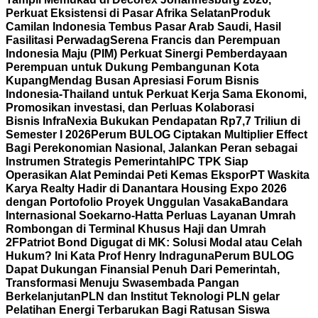
Perkuat Eksistensi di Pasar Afrika Selatan
Produk
Camilan Indonesia Tembus Pasar Arab Saudi, Hasil
Fasilitasi Perwadag
Serena Francis dan Perempuan
Indonesia Maju (PIM) Perkuat Sinergi Pemberdayaan
Perempuan untuk Dukung Pembangunan Kota
Kupang
Mendag Busan Apresiasi Forum Bisnis
Indonesia-Thailand untuk Perkuat Kerja Sama Ekonomi,
Promosikan investasi, dan Perluas Kolaborasi
Bisnis
InfraNexia Bukukan Pendapatan Rp7,7 Triliun di
Semester I 2026
Perum BULOG Ciptakan Multiplier Effect
Bagi Perekonomian Nasional, Jalankan Peran sebagai
Instrumen Strategis Pemerintah
IPC TPK Siap
Operasikan Alat Pemindai Peti Kemas Ekspor
PT Waskita
Karya Realty Hadir di Danantara Housing Expo 2026
dengan Portofolio Proyek Unggulan Vasaka
Bandara
Internasional Soekarno-Hatta Perluas Layanan Umrah
Rombongan di Terminal Khusus Haji dan Umrah
2F
Patriot Bond Digugat di MK: Solusi Modal atau Celah
Hukum? Ini Kata Prof Henry Indraguna
Perum BULOG
Dapat Dukungan Finansial Penuh Dari Pemerintah,
Transformasi Menuju Swasembada Pangan
Berkelanjutan
PLN dan Institut Teknologi PLN gelar
Pelatihan Energi Terbarukan Bagi Ratusan Siswa