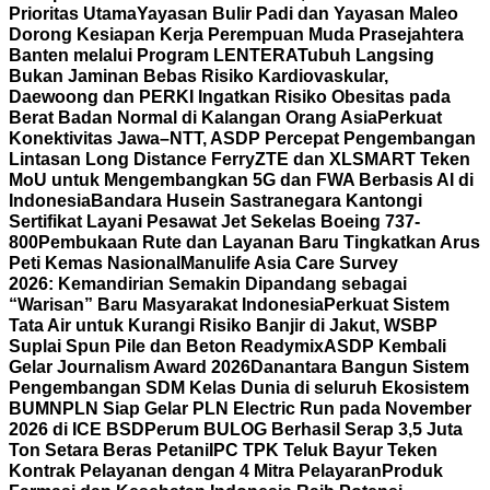
Prioritas Utama
Yayasan Bulir Padi dan Yayasan Maleo
Dorong Kesiapan Kerja Perempuan Muda Prasejahtera
Banten melalui Program LENTERA
Tubuh Langsing
Bukan Jaminan Bebas Risiko Kardiovaskular,
Daewoong dan PERKI Ingatkan Risiko Obesitas pada
Berat Badan Normal di Kalangan Orang Asia
Perkuat
Konektivitas Jawa–NTT, ASDP Percepat Pengembangan
Lintasan Long Distance Ferry
ZTE dan XLSMART Teken
MoU untuk Mengembangkan 5G dan FWA Berbasis AI di
Indonesia
Bandara Husein Sastranegara Kantongi
Sertifikat Layani Pesawat Jet Sekelas Boeing 737-
800
Pembukaan Rute dan Layanan Baru Tingkatkan Arus
Peti Kemas Nasional
Manulife Asia Care Survey
2026: Kemandirian Semakin Dipandang sebagai
“Warisan” Baru Masyarakat Indonesia
Perkuat Sistem
Tata Air untuk Kurangi Risiko Banjir di Jakut, WSBP
Suplai Spun Pile dan Beton Readymix
ASDP Kembali
Gelar Journalism Award 2026
Danantara Bangun Sistem
Pengembangan SDM Kelas Dunia di seluruh Ekosistem
BUMN
PLN Siap Gelar PLN Electric Run pada November
2026 di ICE BSD
Perum BULOG Berhasil Serap 3,5 Juta
Ton Setara Beras Petani
IPC TPK Teluk Bayur Teken
Kontrak Pelayanan dengan 4 Mitra Pelayaran
Produk