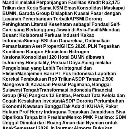
Mandiri melalui Perpanjangan Fasilitas Kredit Rp2,175
Triliun dan Kerja Sama KSM Emas
Konsolidasi Maskapai
BUMN, Garuda Group Disiapkan Kuasai Pasar dengan
Layanan Penerbangan Terbaik
APSMI Dorong
Peningkatan Literasi Kesehatan sebagai Fondasi Self-
Care yang Bertanggung Jawab di Asia-Pasifik
Mendag
Busan: Kolaborasi Perkuat Industri Kakao
Indonesia
Sinergi BSI dan Danareksa, Optimalkan
Pemanfaatan Aset Properti
GHES 2026, PLN Tegaskan
Komitmen Bangun Ekosistem Hidrogen
Nasional
Konsolidasi 120 Hotel BUMN dibawah
InJourney Hospitality, Perkuat Daya Saing melalui
Pengelolaan yang Lebih Terintegrasi dan
Efisien
Manajemen Baru PT Pos Indonesia Laporkan
Koreksi Pembukuan Rp9 Triliun
ASDP Tanam 2.500
Mangrove di Kawasan Pesisir Pagimana, Banggai
Sulawesi Tengah
Transformasi Indonesia Financial
Group (IFG) Pangkas 12 Entitas, Perkuat Tata Kelola dan
Cegah Kesalahan Investasi
ASDP Dorong Pertumbuhan
Ekonomi Kawasan Banggai
Tak Ada di KUHAP, Pakar
Hukum Prof Henry Indraguna Tegaskan Jampidsus Bisa
Diperiksa Tanpa Izin Presiden
Menko PMK Pratikno: SDM
Unggul Dimulai dari Ruang Aman dan Nyaman untuk
Anak
Semester I 2026, InJourney Airports Bukukan