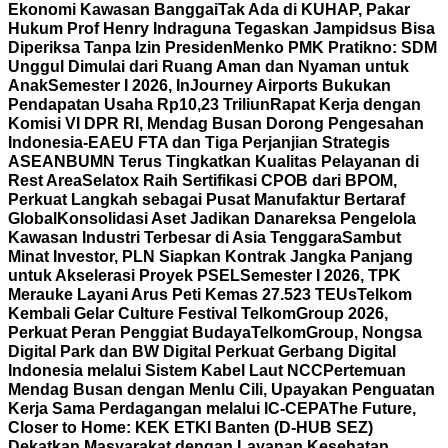
Ekonomi Kawasan Banggai
Tak Ada di KUHAP, Pakar
Hukum Prof Henry Indraguna Tegaskan Jampidsus Bisa
Diperiksa Tanpa Izin Presiden
Menko PMK Pratikno: SDM
Unggul Dimulai dari Ruang Aman dan Nyaman untuk
Anak
Semester I 2026, InJourney Airports Bukukan
Pendapatan Usaha Rp10,23 Triliun
Rapat Kerja dengan
Komisi VI DPR RI, Mendag Busan Dorong Pengesahan
Indonesia-EAEU FTA dan Tiga Perjanjian Strategis
ASEAN
BUMN Terus Tingkatkan Kualitas Pelayanan di
Rest Area
Selatox Raih Sertifikasi CPOB dari BPOM,
Perkuat Langkah sebagai Pusat Manufaktur Bertaraf
Global
Konsolidasi Aset Jadikan Danareksa Pengelola
Kawasan Industri Terbesar di Asia Tenggara
Sambut
Minat Investor, PLN Siapkan Kontrak Jangka Panjang
untuk Akselerasi Proyek PSEL
Semester I 2026, TPK
Merauke Layani Arus Peti Kemas 27.523 TEUs
Telkom
Kembali Gelar Culture Festival TelkomGroup 2026,
Perkuat Peran Penggiat Budaya
TelkomGroup, Nongsa
Digital Park dan BW Digital Perkuat Gerbang Digital
Indonesia melalui Sistem Kabel Laut NCC
Pertemuan
Mendag Busan dengan Menlu Cili, Upayakan Penguatan
Kerja Sama Perdagangan melalui IC-CEPA
The Future,
Closer to Home: KEK ETKI Banten (D-HUB SEZ)
Dekatkan Masyarakat dengan Layanan Kesehatan,