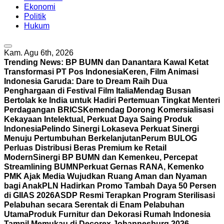
Ekonomi
Politik
Hukum
Kam. Agu 6th, 2026
Trending News:
BP BUMN dan Danantara Kawal Ketat
Transformasi PT Pos Indonesia
Keren, Film Animasi
Indonesia Garuda: Dare to Dream Raih Dua
Penghargaan di Festival Film Italia
Mendag Busan
Bertolak ke India untuk Hadiri Pertemuan Tingkat Menteri
Perdagangan BRICS
Kemendag Dorong Komersialisasi
Kekayaan Intelektual, Perkuat Daya Saing Produk
Indonesia
Pelindo Sinergi Lokaseva Perkuat Sinergi
Menuju Pertumbuhan Berkelanjutan
Perum BULOG
Perluas Distribusi Beras Premium ke Retail
Modern
Sinergi BP BUMN dan Kemenkeu, Percepat
Streamlining BUMN
Perkuat Gernas RANA, Kemenko
PMK Ajak Media Wujudkan Ruang Aman dan Nyaman
bagi Anak
PLN Hadirkan Promo Tambah Daya 50 Persen
di GIIAS 2026
ASDP Resmi Terapkan Program Sterilisasi
Pelabuhan secara Serentak di Enam Pelabuhan
Utama
Produk Furnitur dan Dekorasi Rumah Indonesia
Tampil Memukau di Decorex Johannesburg 2026,