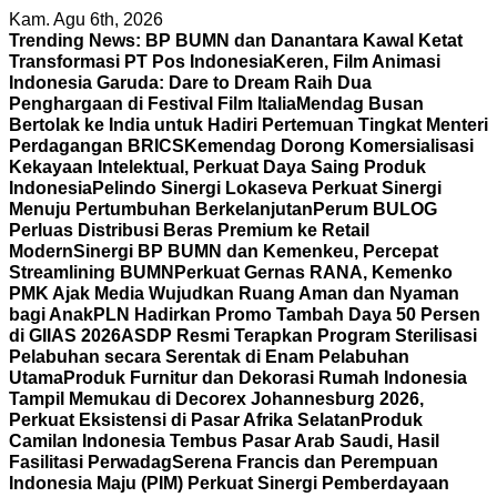
Skip
Kam. Agu 6th, 2026
to
Trending News:
BP BUMN dan Danantara Kawal Ketat
content
Transformasi PT Pos Indonesia
Keren, Film Animasi
Indonesia Garuda: Dare to Dream Raih Dua
Penghargaan di Festival Film Italia
Mendag Busan
Bertolak ke India untuk Hadiri Pertemuan Tingkat Menteri
Perdagangan BRICS
Kemendag Dorong Komersialisasi
Kekayaan Intelektual, Perkuat Daya Saing Produk
Indonesia
Pelindo Sinergi Lokaseva Perkuat Sinergi
Menuju Pertumbuhan Berkelanjutan
Perum BULOG
Perluas Distribusi Beras Premium ke Retail
Modern
Sinergi BP BUMN dan Kemenkeu, Percepat
Streamlining BUMN
Perkuat Gernas RANA, Kemenko
PMK Ajak Media Wujudkan Ruang Aman dan Nyaman
bagi Anak
PLN Hadirkan Promo Tambah Daya 50 Persen
di GIIAS 2026
ASDP Resmi Terapkan Program Sterilisasi
Pelabuhan secara Serentak di Enam Pelabuhan
Utama
Produk Furnitur dan Dekorasi Rumah Indonesia
Tampil Memukau di Decorex Johannesburg 2026,
Perkuat Eksistensi di Pasar Afrika Selatan
Produk
Camilan Indonesia Tembus Pasar Arab Saudi, Hasil
Fasilitasi Perwadag
Serena Francis dan Perempuan
Indonesia Maju (PIM) Perkuat Sinergi Pemberdayaan