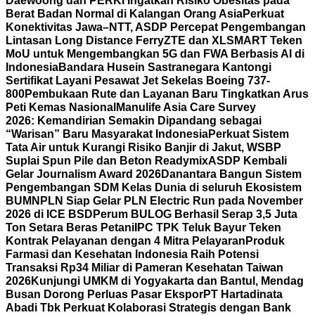
Daewoong dan PERKI Ingatkan Risiko Obesitas pada
Berat Badan Normal di Kalangan Orang Asia
Perkuat
Konektivitas Jawa–NTT, ASDP Percepat Pengembangan
Lintasan Long Distance Ferry
ZTE dan XLSMART Teken
MoU untuk Mengembangkan 5G dan FWA Berbasis AI di
Indonesia
Bandara Husein Sastranegara Kantongi
Sertifikat Layani Pesawat Jet Sekelas Boeing 737-
800
Pembukaan Rute dan Layanan Baru Tingkatkan Arus
Peti Kemas Nasional
Manulife Asia Care Survey
2026: Kemandirian Semakin Dipandang sebagai
“Warisan” Baru Masyarakat Indonesia
Perkuat Sistem
Tata Air untuk Kurangi Risiko Banjir di Jakut, WSBP
Suplai Spun Pile dan Beton Readymix
ASDP Kembali
Gelar Journalism Award 2026
Danantara Bangun Sistem
Pengembangan SDM Kelas Dunia di seluruh Ekosistem
BUMN
PLN Siap Gelar PLN Electric Run pada November
2026 di ICE BSD
Perum BULOG Berhasil Serap 3,5 Juta
Ton Setara Beras Petani
IPC TPK Teluk Bayur Teken
Kontrak Pelayanan dengan 4 Mitra Pelayaran
Produk
Farmasi dan Kesehatan Indonesia Raih Potensi
Transaksi Rp34 Miliar di Pameran Kesehatan Taiwan
2026
Kunjungi UMKM di Yogyakarta dan Bantul, Mendag
Busan Dorong Perluas Pasar Ekspor
PT Hartadinata
Abadi Tbk Perkuat Kolaborasi Strategis dengan Bank