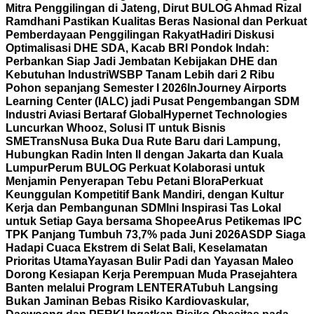
Mitra Penggilingan di Jateng, Dirut BULOG Ahmad Rizal
Ramdhani Pastikan Kualitas Beras Nasional dan Perkuat
Pemberdayaan Penggilingan Rakyat
Hadiri Diskusi
Optimalisasi DHE SDA, Kacab BRI Pondok Indah:
Perbankan Siap Jadi Jembatan Kebijakan DHE dan
Kebutuhan Industri
WSBP Tanam Lebih dari 2 Ribu
Pohon sepanjang Semester I 2026
InJourney Airports
Learning Center (IALC) jadi Pusat Pengembangan SDM
Industri Aviasi Bertaraf Global
Hypernet Technologies
Luncurkan Whooz, Solusi IT untuk Bisnis
SME
TransNusa Buka Dua Rute Baru dari Lampung,
Hubungkan Radin Inten II dengan Jakarta dan Kuala
Lumpur
Perum BULOG Perkuat Kolaborasi untuk
Menjamin Penyerapan Tebu Petani Blora
Perkuat
Keunggulan Kompetitif Bank Mandiri, dengan Kultur
Kerja dan Pembangunan SDM
Ini Inspirasi Tas Lokal
untuk Setiap Gaya bersama Shopee
Arus Petikemas IPC
TPK Panjang Tumbuh 73,7% pada Juni 2026
ASDP Siaga
Hadapi Cuaca Ekstrem di Selat Bali, Keselamatan
Prioritas Utama
Yayasan Bulir Padi dan Yayasan Maleo
Dorong Kesiapan Kerja Perempuan Muda Prasejahtera
Banten melalui Program LENTERA
Tubuh Langsing
Bukan Jaminan Bebas Risiko Kardiovaskular,