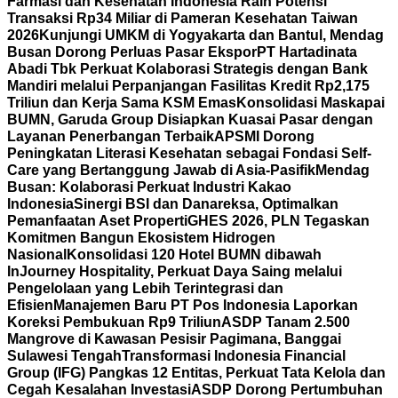
Farmasi dan Kesehatan Indonesia Raih Potensi
Transaksi Rp34 Miliar di Pameran Kesehatan Taiwan
2026
Kunjungi UMKM di Yogyakarta dan Bantul, Mendag
Busan Dorong Perluas Pasar Ekspor
PT Hartadinata
Abadi Tbk Perkuat Kolaborasi Strategis dengan Bank
Mandiri melalui Perpanjangan Fasilitas Kredit Rp2,175
Triliun dan Kerja Sama KSM Emas
Konsolidasi Maskapai
BUMN, Garuda Group Disiapkan Kuasai Pasar dengan
Layanan Penerbangan Terbaik
APSMI Dorong
Peningkatan Literasi Kesehatan sebagai Fondasi Self-
Care yang Bertanggung Jawab di Asia-Pasifik
Mendag
Busan: Kolaborasi Perkuat Industri Kakao
Indonesia
Sinergi BSI dan Danareksa, Optimalkan
Pemanfaatan Aset Properti
GHES 2026, PLN Tegaskan
Komitmen Bangun Ekosistem Hidrogen
Nasional
Konsolidasi 120 Hotel BUMN dibawah
InJourney Hospitality, Perkuat Daya Saing melalui
Pengelolaan yang Lebih Terintegrasi dan
Efisien
Manajemen Baru PT Pos Indonesia Laporkan
Koreksi Pembukuan Rp9 Triliun
ASDP Tanam 2.500
Mangrove di Kawasan Pesisir Pagimana, Banggai
Sulawesi Tengah
Transformasi Indonesia Financial
Group (IFG) Pangkas 12 Entitas, Perkuat Tata Kelola dan
Cegah Kesalahan Investasi
ASDP Dorong Pertumbuhan