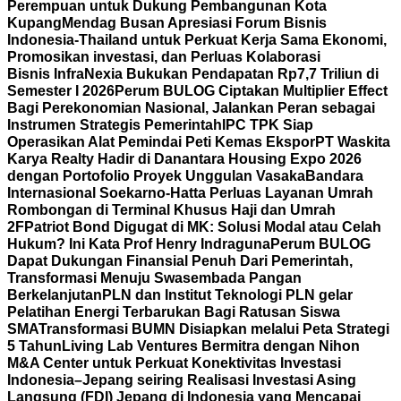
Perempuan untuk Dukung Pembangunan Kota
Kupang
Mendag Busan Apresiasi Forum Bisnis
Indonesia-Thailand untuk Perkuat Kerja Sama Ekonomi,
Promosikan investasi, dan Perluas Kolaborasi
Bisnis
InfraNexia Bukukan Pendapatan Rp7,7 Triliun di
Semester I 2026
Perum BULOG Ciptakan Multiplier Effect
Bagi Perekonomian Nasional, Jalankan Peran sebagai
Instrumen Strategis Pemerintah
IPC TPK Siap
Operasikan Alat Pemindai Peti Kemas Ekspor
PT Waskita
Karya Realty Hadir di Danantara Housing Expo 2026
dengan Portofolio Proyek Unggulan Vasaka
Bandara
Internasional Soekarno-Hatta Perluas Layanan Umrah
Rombongan di Terminal Khusus Haji dan Umrah
2F
Patriot Bond Digugat di MK: Solusi Modal atau Celah
Hukum? Ini Kata Prof Henry Indraguna
Perum BULOG
Dapat Dukungan Finansial Penuh Dari Pemerintah,
Transformasi Menuju Swasembada Pangan
Berkelanjutan
PLN dan Institut Teknologi PLN gelar
Pelatihan Energi Terbarukan Bagi Ratusan Siswa
SMA
Transformasi BUMN Disiapkan melalui Peta Strategi
5 Tahun
Living Lab Ventures Bermitra dengan Nihon
M&A Center untuk Perkuat Konektivitas Investasi
Indonesia–Jepang seiring Realisasi Investasi Asing
Langsung (FDI) Jepang di Indonesia yang Mencapai