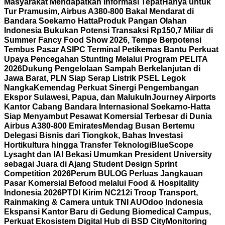
Masyarakat Mendapatkan Informasi Tepat
Hanya untuk
Tur Pramusim, Airbus A380-800 Bakal Mendarat di
Bandara Soekarno Hatta
Produk Pangan Olahan
Indonesia Bukukan Potensi Transaksi Rp150,7 Miliar di
Summer Fancy Food Show 2026, Tempe Berpotensi
Tembus Pasar AS
IPC Terminal Petikemas Bantu Perkuat
Upaya Pencegahan Stunting Melalui Program PELITA
2026
Dukung Pengelolaan Sampah Berkelanjutan di
Jawa Barat, PLN Siap Serap Listrik PSEL Legok
Nangka
Kemendag Perkuat Sinergi Pengembangan
Ekspor Sulawesi, Papua, dan Maluku
InJourney Airports
Kantor Cabang Bandara Internasional Soekarno-Hatta
Siap Menyambut Pesawat Komersial Terbesar di Dunia
Airbus A380-800 Emirates
Mendag Busan Bertemu
Delegasi Bisnis dari Tiongkok, Bahas Investasi
Hortikultura hingga Transfer Teknologi
BlueScope
Lysaght dan IAI Bekasi Umumkan President University
sebagai Juara di Ajang Student Design Sprint
Competition 2026
Perum BULOG Perluas Jangkauan
Pasar Komersial Befood melalui Food & Hospitality
Indonesia 2026
PTDI Kirim NC212i Troop Transport,
Rainmaking & Camera untuk TNI AU
Odoo Indonesia
Ekspansi Kantor Baru di Gedung Biomedical Campus,
Perkuat Ekosistem Digital Hub di BSD City
Monitoring