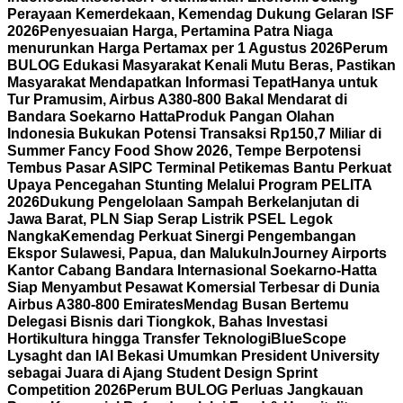
Perayaan Kemerdekaan, Kemendag Dukung Gelaran ISF
2026
Penyesuaian Harga, Pertamina Patra Niaga
menurunkan Harga Pertamax per 1 Agustus 2026
Perum
BULOG Edukasi Masyarakat Kenali Mutu Beras, Pastikan
Masyarakat Mendapatkan Informasi Tepat
Hanya untuk
Tur Pramusim, Airbus A380-800 Bakal Mendarat di
Bandara Soekarno Hatta
Produk Pangan Olahan
Indonesia Bukukan Potensi Transaksi Rp150,7 Miliar di
Summer Fancy Food Show 2026, Tempe Berpotensi
Tembus Pasar AS
IPC Terminal Petikemas Bantu Perkuat
Upaya Pencegahan Stunting Melalui Program PELITA
2026
Dukung Pengelolaan Sampah Berkelanjutan di
Jawa Barat, PLN Siap Serap Listrik PSEL Legok
Nangka
Kemendag Perkuat Sinergi Pengembangan
Ekspor Sulawesi, Papua, dan Maluku
InJourney Airports
Kantor Cabang Bandara Internasional Soekarno-Hatta
Siap Menyambut Pesawat Komersial Terbesar di Dunia
Airbus A380-800 Emirates
Mendag Busan Bertemu
Delegasi Bisnis dari Tiongkok, Bahas Investasi
Hortikultura hingga Transfer Teknologi
BlueScope
Lysaght dan IAI Bekasi Umumkan President University
sebagai Juara di Ajang Student Design Sprint
Competition 2026
Perum BULOG Perluas Jangkauan