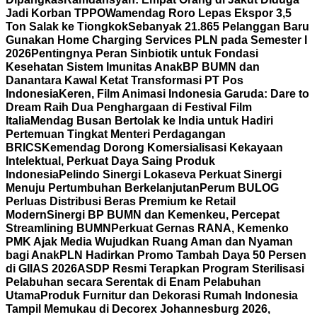
Jadi Korban TPPO
Wamendag Roro Lepas Ekspor 3,5
Ton Salak ke Tiongkok
Sebanyak 21.865 Pelanggan Baru
Gunakan Home Charging Services PLN pada Semester I
2026
Pentingnya Peran Sinbiotik untuk Fondasi
Kesehatan Sistem Imunitas Anak
BP BUMN dan
Danantara Kawal Ketat Transformasi PT Pos
Indonesia
Keren, Film Animasi Indonesia Garuda: Dare to
Dream Raih Dua Penghargaan di Festival Film
Italia
Mendag Busan Bertolak ke India untuk Hadiri
Pertemuan Tingkat Menteri Perdagangan
BRICS
Kemendag Dorong Komersialisasi Kekayaan
Intelektual, Perkuat Daya Saing Produk
Indonesia
Pelindo Sinergi Lokaseva Perkuat Sinergi
Menuju Pertumbuhan Berkelanjutan
Perum BULOG
Perluas Distribusi Beras Premium ke Retail
Modern
Sinergi BP BUMN dan Kemenkeu, Percepat
Streamlining BUMN
Perkuat Gernas RANA, Kemenko
PMK Ajak Media Wujudkan Ruang Aman dan Nyaman
bagi Anak
PLN Hadirkan Promo Tambah Daya 50 Persen
di GIIAS 2026
ASDP Resmi Terapkan Program Sterilisasi
Pelabuhan secara Serentak di Enam Pelabuhan
Utama
Produk Furnitur dan Dekorasi Rumah Indonesia
Tampil Memukau di Decorex Johannesburg 2026,