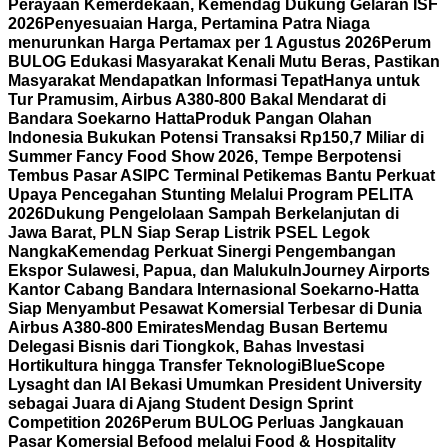
Perayaan Kemerdekaan, Kemendag Dukung Gelaran ISF
2026
Penyesuaian Harga, Pertamina Patra Niaga
menurunkan Harga Pertamax per 1 Agustus 2026
Perum
BULOG Edukasi Masyarakat Kenali Mutu Beras, Pastikan
Masyarakat Mendapatkan Informasi Tepat
Hanya untuk
Tur Pramusim, Airbus A380-800 Bakal Mendarat di
Bandara Soekarno Hatta
Produk Pangan Olahan
Indonesia Bukukan Potensi Transaksi Rp150,7 Miliar di
Summer Fancy Food Show 2026, Tempe Berpotensi
Tembus Pasar AS
IPC Terminal Petikemas Bantu Perkuat
Upaya Pencegahan Stunting Melalui Program PELITA
2026
Dukung Pengelolaan Sampah Berkelanjutan di
Jawa Barat, PLN Siap Serap Listrik PSEL Legok
Nangka
Kemendag Perkuat Sinergi Pengembangan
Ekspor Sulawesi, Papua, dan Maluku
InJourney Airports
Kantor Cabang Bandara Internasional Soekarno-Hatta
Siap Menyambut Pesawat Komersial Terbesar di Dunia
Airbus A380-800 Emirates
Mendag Busan Bertemu
Delegasi Bisnis dari Tiongkok, Bahas Investasi
Hortikultura hingga Transfer Teknologi
BlueScope
Lysaght dan IAI Bekasi Umumkan President University
sebagai Juara di Ajang Student Design Sprint
Competition 2026
Perum BULOG Perluas Jangkauan
Pasar Komersial Befood melalui Food & Hospitality