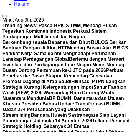
Hukum
Ming. Agu 9th, 2026
Trending News:
Pasca-BRICS TMM, Mendag Busan
Tegaskan Komitmen Indonesia Perkuat Sistem
Perdagangan Multilateral dan Negara
Berkembang
Kepala Bapanas dan Dirut BULOG Berikan
Bantuan Pangan di Alor, NTT
Mendag Busan Ajak BRICS
Perkuat Kerja Sama dalam Menghadapi Perubahan
Lanskap Perdagangan Global
Bertemu dengan Menteri
Investasi dan Perdagangan Luar Negeri Mesir, Mendag
Busan Dorong Pertemuan ke-2 JTC pada 2026
Perkuat
Penetrasi ke Pasar Ekspor, Kemendag Gencarkan
Promosi Dagang di Arab Saudi
Hilirisasi PTPN Langkah
Strategis Kurangi Ketergantungan Impor
Sanur Fashion
Week (SFW) 2026, Wamendag Roro Dorong Wastra
Nusantara Mendunia
BP BUMN, Danantara dan Utusan
Khusus Presiden Bahas Update Transformasi BUMN,
sudah 274 Perusahaan yang Dilakukan
Streamlining
Bandara Husein Sastranegara Siap Layani
Penerbangan Jet mulai 14 Agustus 2026
Telkom Percepat
Strategic Holding, Sebanyak 34 Entitas
Dipangkas
Ramdansyah: Empat Orang di Jakut Diduga