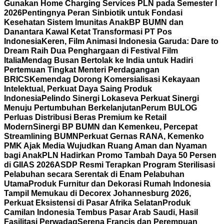
Gunakan Home Charging Services PLN pada Semester I
2026
Pentingnya Peran Sinbiotik untuk Fondasi
Kesehatan Sistem Imunitas Anak
BP BUMN dan
Danantara Kawal Ketat Transformasi PT Pos
Indonesia
Keren, Film Animasi Indonesia Garuda: Dare to
Dream Raih Dua Penghargaan di Festival Film
Italia
Mendag Busan Bertolak ke India untuk Hadiri
Pertemuan Tingkat Menteri Perdagangan
BRICS
Kemendag Dorong Komersialisasi Kekayaan
Intelektual, Perkuat Daya Saing Produk
Indonesia
Pelindo Sinergi Lokaseva Perkuat Sinergi
Menuju Pertumbuhan Berkelanjutan
Perum BULOG
Perluas Distribusi Beras Premium ke Retail
Modern
Sinergi BP BUMN dan Kemenkeu, Percepat
Streamlining BUMN
Perkuat Gernas RANA, Kemenko
PMK Ajak Media Wujudkan Ruang Aman dan Nyaman
bagi Anak
PLN Hadirkan Promo Tambah Daya 50 Persen
di GIIAS 2026
ASDP Resmi Terapkan Program Sterilisasi
Pelabuhan secara Serentak di Enam Pelabuhan
Utama
Produk Furnitur dan Dekorasi Rumah Indonesia
Tampil Memukau di Decorex Johannesburg 2026,
Perkuat Eksistensi di Pasar Afrika Selatan
Produk
Camilan Indonesia Tembus Pasar Arab Saudi, Hasil
Fasilitasi Perwadag
Serena Francis dan Perempuan