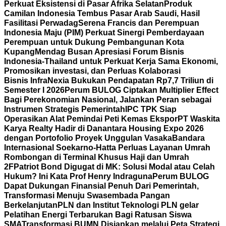
Perkuat Eksistensi di Pasar Afrika Selatan
Produk
Camilan Indonesia Tembus Pasar Arab Saudi, Hasil
Fasilitasi Perwadag
Serena Francis dan Perempuan
Indonesia Maju (PIM) Perkuat Sinergi Pemberdayaan
Perempuan untuk Dukung Pembangunan Kota
Kupang
Mendag Busan Apresiasi Forum Bisnis
Indonesia-Thailand untuk Perkuat Kerja Sama Ekonomi,
Promosikan investasi, dan Perluas Kolaborasi
Bisnis
InfraNexia Bukukan Pendapatan Rp7,7 Triliun di
Semester I 2026
Perum BULOG Ciptakan Multiplier Effect
Bagi Perekonomian Nasional, Jalankan Peran sebagai
Instrumen Strategis Pemerintah
IPC TPK Siap
Operasikan Alat Pemindai Peti Kemas Ekspor
PT Waskita
Karya Realty Hadir di Danantara Housing Expo 2026
dengan Portofolio Proyek Unggulan Vasaka
Bandara
Internasional Soekarno-Hatta Perluas Layanan Umrah
Rombongan di Terminal Khusus Haji dan Umrah
2F
Patriot Bond Digugat di MK: Solusi Modal atau Celah
Hukum? Ini Kata Prof Henry Indraguna
Perum BULOG
Dapat Dukungan Finansial Penuh Dari Pemerintah,
Transformasi Menuju Swasembada Pangan
Berkelanjutan
PLN dan Institut Teknologi PLN gelar
Pelatihan Energi Terbarukan Bagi Ratusan Siswa
SMA
Transformasi BUMN Disiapkan melalui Peta Strategi