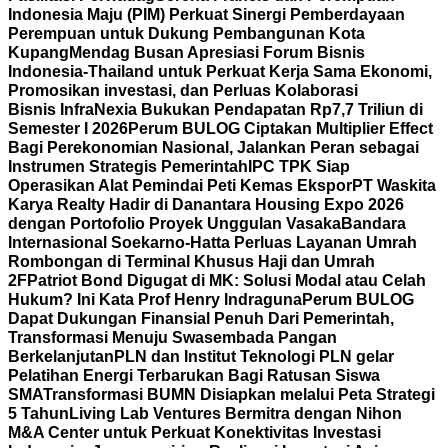
Indonesia Maju (PIM) Perkuat Sinergi Pemberdayaan
Perempuan untuk Dukung Pembangunan Kota
Kupang
Mendag Busan Apresiasi Forum Bisnis
Indonesia-Thailand untuk Perkuat Kerja Sama Ekonomi,
Promosikan investasi, dan Perluas Kolaborasi
Bisnis
InfraNexia Bukukan Pendapatan Rp7,7 Triliun di
Semester I 2026
Perum BULOG Ciptakan Multiplier Effect
Bagi Perekonomian Nasional, Jalankan Peran sebagai
Instrumen Strategis Pemerintah
IPC TPK Siap
Operasikan Alat Pemindai Peti Kemas Ekspor
PT Waskita
Karya Realty Hadir di Danantara Housing Expo 2026
dengan Portofolio Proyek Unggulan Vasaka
Bandara
Internasional Soekarno-Hatta Perluas Layanan Umrah
Rombongan di Terminal Khusus Haji dan Umrah
2F
Patriot Bond Digugat di MK: Solusi Modal atau Celah
Hukum? Ini Kata Prof Henry Indraguna
Perum BULOG
Dapat Dukungan Finansial Penuh Dari Pemerintah,
Transformasi Menuju Swasembada Pangan
Berkelanjutan
PLN dan Institut Teknologi PLN gelar
Pelatihan Energi Terbarukan Bagi Ratusan Siswa
SMA
Transformasi BUMN Disiapkan melalui Peta Strategi
5 Tahun
Living Lab Ventures Bermitra dengan Nihon
M&A Center untuk Perkuat Konektivitas Investasi