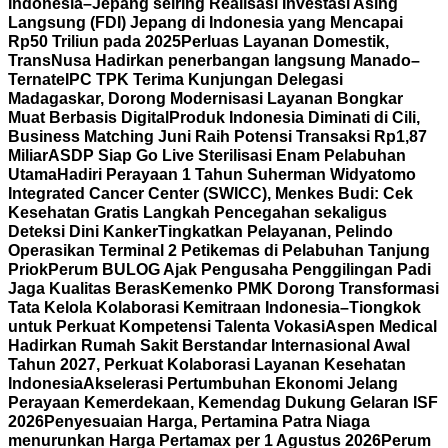
Indonesia–Jepang seiring Realisasi Investasi Asing
Langsung (FDI) Jepang di Indonesia yang Mencapai
Rp50 Triliun pada 2025
Perluas Layanan Domestik,
TransNusa Hadirkan penerbangan langsung Manado–
Ternate
IPC TPK Terima Kunjungan Delegasi
Madagaskar, Dorong Modernisasi Layanan Bongkar
Muat Berbasis Digital
Produk Indonesia Diminati di Cili,
Business Matching Juni Raih Potensi Transaksi Rp1,87
Miliar
ASDP Siap Go Live Sterilisasi Enam Pelabuhan
Utama
Hadiri Perayaan 1 Tahun Suherman Widyatomo
Integrated Cancer Center (SWICC), Menkes Budi: Cek
Kesehatan Gratis Langkah Pencegahan sekaligus
Deteksi Dini Kanker
Tingkatkan Pelayanan, Pelindo
Operasikan Terminal 2 Petikemas di Pelabuhan Tanjung
Priok
Perum BULOG Ajak Pengusaha Penggilingan Padi
Jaga Kualitas Beras
Kemenko PMK Dorong Transformasi
Tata Kelola Kolaborasi Kemitraan Indonesia–Tiongkok
untuk Perkuat Kompetensi Talenta Vokasi
Aspen Medical
Hadirkan Rumah Sakit Berstandar Internasional Awal
Tahun 2027, Perkuat Kolaborasi Layanan Kesehatan
Indonesia
Akselerasi Pertumbuhan Ekonomi Jelang
Perayaan Kemerdekaan, Kemendag Dukung Gelaran ISF
2026
Penyesuaian Harga, Pertamina Patra Niaga
menurunkan Harga Pertamax per 1 Agustus 2026
Perum