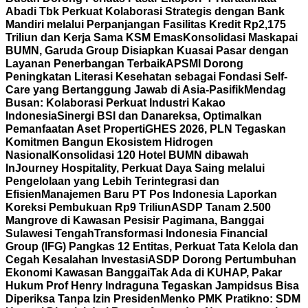
Abadi Tbk Perkuat Kolaborasi Strategis dengan Bank
Mandiri melalui Perpanjangan Fasilitas Kredit Rp2,175
Triliun dan Kerja Sama KSM Emas
Konsolidasi Maskapai
BUMN, Garuda Group Disiapkan Kuasai Pasar dengan
Layanan Penerbangan Terbaik
APSMI Dorong
Peningkatan Literasi Kesehatan sebagai Fondasi Self-
Care yang Bertanggung Jawab di Asia-Pasifik
Mendag
Busan: Kolaborasi Perkuat Industri Kakao
Indonesia
Sinergi BSI dan Danareksa, Optimalkan
Pemanfaatan Aset Properti
GHES 2026, PLN Tegaskan
Komitmen Bangun Ekosistem Hidrogen
Nasional
Konsolidasi 120 Hotel BUMN dibawah
InJourney Hospitality, Perkuat Daya Saing melalui
Pengelolaan yang Lebih Terintegrasi dan
Efisien
Manajemen Baru PT Pos Indonesia Laporkan
Koreksi Pembukuan Rp9 Triliun
ASDP Tanam 2.500
Mangrove di Kawasan Pesisir Pagimana, Banggai
Sulawesi Tengah
Transformasi Indonesia Financial
Group (IFG) Pangkas 12 Entitas, Perkuat Tata Kelola dan
Cegah Kesalahan Investasi
ASDP Dorong Pertumbuhan
Ekonomi Kawasan Banggai
Tak Ada di KUHAP, Pakar
Hukum Prof Henry Indraguna Tegaskan Jampidsus Bisa
Diperiksa Tanpa Izin Presiden
Menko PMK Pratikno: SDM