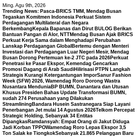
Skip
Ming. Agu 9th, 2026
to
Trending News:
Pasca-BRICS TMM, Mendag Busan
content
Tegaskan Komitmen Indonesia Perkuat Sistem
Perdagangan Multilateral dan Negara
Berkembang
Kepala Bapanas dan Dirut BULOG Berikan
Bantuan Pangan di Alor, NTT
Mendag Busan Ajak BRICS
Perkuat Kerja Sama dalam Menghadapi Perubahan
Lanskap Perdagangan Global
Bertemu dengan Menteri
Investasi dan Perdagangan Luar Negeri Mesir, Mendag
Busan Dorong Pertemuan ke-2 JTC pada 2026
Perkuat
Penetrasi ke Pasar Ekspor, Kemendag Gencarkan
Promosi Dagang di Arab Saudi
Hilirisasi PTPN Langkah
Strategis Kurangi Ketergantungan Impor
Sanur Fashion
Week (SFW) 2026, Wamendag Roro Dorong Wastra
Nusantara Mendunia
BP BUMN, Danantara dan Utusan
Khusus Presiden Bahas Update Transformasi BUMN,
sudah 274 Perusahaan yang Dilakukan
Streamlining
Bandara Husein Sastranegara Siap Layani
Penerbangan Jet mulai 14 Agustus 2026
Telkom Percepat
Strategic Holding, Sebanyak 34 Entitas
Dipangkas
Ramdansyah: Empat Orang di Jakut Diduga
Jadi Korban TPPO
Wamendag Roro Lepas Ekspor 3,5
Ton Salak ke Tiongkok
Sebanyak 21.865 Pelanggan Baru