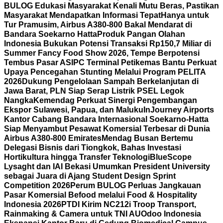
BULOG Edukasi Masyarakat Kenali Mutu Beras, Pastikan
Masyarakat Mendapatkan Informasi Tepat
Hanya untuk
Tur Pramusim, Airbus A380-800 Bakal Mendarat di
Bandara Soekarno Hatta
Produk Pangan Olahan
Indonesia Bukukan Potensi Transaksi Rp150,7 Miliar di
Summer Fancy Food Show 2026, Tempe Berpotensi
Tembus Pasar AS
IPC Terminal Petikemas Bantu Perkuat
Upaya Pencegahan Stunting Melalui Program PELITA
2026
Dukung Pengelolaan Sampah Berkelanjutan di
Jawa Barat, PLN Siap Serap Listrik PSEL Legok
Nangka
Kemendag Perkuat Sinergi Pengembangan
Ekspor Sulawesi, Papua, dan Maluku
InJourney Airports
Kantor Cabang Bandara Internasional Soekarno-Hatta
Siap Menyambut Pesawat Komersial Terbesar di Dunia
Airbus A380-800 Emirates
Mendag Busan Bertemu
Delegasi Bisnis dari Tiongkok, Bahas Investasi
Hortikultura hingga Transfer Teknologi
BlueScope
Lysaght dan IAI Bekasi Umumkan President University
sebagai Juara di Ajang Student Design Sprint
Competition 2026
Perum BULOG Perluas Jangkauan
Pasar Komersial Befood melalui Food & Hospitality
Indonesia 2026
PTDI Kirim NC212i Troop Transport,
Rainmaking & Camera untuk TNI AU
Odoo Indonesia