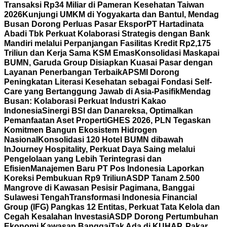
Transaksi Rp34 Miliar di Pameran Kesehatan Taiwan
2026
Kunjungi UMKM di Yogyakarta dan Bantul, Mendag
Busan Dorong Perluas Pasar Ekspor
PT Hartadinata
Abadi Tbk Perkuat Kolaborasi Strategis dengan Bank
Mandiri melalui Perpanjangan Fasilitas Kredit Rp2,175
Triliun dan Kerja Sama KSM Emas
Konsolidasi Maskapai
BUMN, Garuda Group Disiapkan Kuasai Pasar dengan
Layanan Penerbangan Terbaik
APSMI Dorong
Peningkatan Literasi Kesehatan sebagai Fondasi Self-
Care yang Bertanggung Jawab di Asia-Pasifik
Mendag
Busan: Kolaborasi Perkuat Industri Kakao
Indonesia
Sinergi BSI dan Danareksa, Optimalkan
Pemanfaatan Aset Properti
GHES 2026, PLN Tegaskan
Komitmen Bangun Ekosistem Hidrogen
Nasional
Konsolidasi 120 Hotel BUMN dibawah
InJourney Hospitality, Perkuat Daya Saing melalui
Pengelolaan yang Lebih Terintegrasi dan
Efisien
Manajemen Baru PT Pos Indonesia Laporkan
Koreksi Pembukuan Rp9 Triliun
ASDP Tanam 2.500
Mangrove di Kawasan Pesisir Pagimana, Banggai
Sulawesi Tengah
Transformasi Indonesia Financial
Group (IFG) Pangkas 12 Entitas, Perkuat Tata Kelola dan
Cegah Kesalahan Investasi
ASDP Dorong Pertumbuhan
Ekonomi Kawasan Banggai
Tak Ada di KUHAP, Pakar