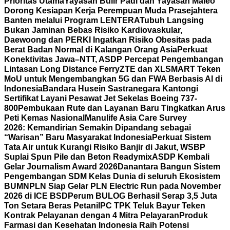
Prioritas Utama
Yayasan Bulir Padi dan Yayasan Maleo
Dorong Kesiapan Kerja Perempuan Muda Prasejahtera
Banten melalui Program LENTERA
Tubuh Langsing
Bukan Jaminan Bebas Risiko Kardiovaskular,
Daewoong dan PERKI Ingatkan Risiko Obesitas pada
Berat Badan Normal di Kalangan Orang Asia
Perkuat
Konektivitas Jawa–NTT, ASDP Percepat Pengembangan
Lintasan Long Distance Ferry
ZTE dan XLSMART Teken
MoU untuk Mengembangkan 5G dan FWA Berbasis AI di
Indonesia
Bandara Husein Sastranegara Kantongi
Sertifikat Layani Pesawat Jet Sekelas Boeing 737-
800
Pembukaan Rute dan Layanan Baru Tingkatkan Arus
Peti Kemas Nasional
Manulife Asia Care Survey
2026: Kemandirian Semakin Dipandang sebagai
“Warisan” Baru Masyarakat Indonesia
Perkuat Sistem
Tata Air untuk Kurangi Risiko Banjir di Jakut, WSBP
Suplai Spun Pile dan Beton Readymix
ASDP Kembali
Gelar Journalism Award 2026
Danantara Bangun Sistem
Pengembangan SDM Kelas Dunia di seluruh Ekosistem
BUMN
PLN Siap Gelar PLN Electric Run pada November
2026 di ICE BSD
Perum BULOG Berhasil Serap 3,5 Juta
Ton Setara Beras Petani
IPC TPK Teluk Bayur Teken
Kontrak Pelayanan dengan 4 Mitra Pelayaran
Produk
Farmasi dan Kesehatan Indonesia Raih Potensi