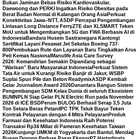
Bukan Jaminan Bebas Risiko Kardiovaskular,
Daewoong dan PERKI Ingatkan Risiko Obesitas pada
Berat Badan Normal di Kalangan Orang Asia
Perkuat
Konektivitas Jawa–NTT, ASDP Percepat Pengembangan
Lintasan Long Distance Ferry
ZTE dan XLSMART Teken
MoU untuk Mengembangkan 5G dan FWA Berbasis AI di
Indonesia
Bandara Husein Sastranegara Kantongi
Sertifikat Layani Pesawat Jet Sekelas Boeing 737-
800
Pembukaan Rute dan Layanan Baru Tingkatkan Arus
Peti Kemas Nasional
Manulife Asia Care Survey
2026: Kemandirian Semakin Dipandang sebagai
“Warisan” Baru Masyarakat Indonesia
Perkuat Sistem
Tata Air untuk Kurangi Risiko Banjir di Jakut, WSBP
Suplai Spun Pile dan Beton Readymix
ASDP Kembali
Gelar Journalism Award 2026
Danantara Bangun Sistem
Pengembangan SDM Kelas Dunia di seluruh Ekosistem
BUMN
PLN Siap Gelar PLN Electric Run pada November
2026 di ICE BSD
Perum BULOG Berhasil Serap 3,5 Juta
Ton Setara Beras Petani
IPC TPK Teluk Bayur Teken
Kontrak Pelayanan dengan 4 Mitra Pelayaran
Produk
Farmasi dan Kesehatan Indonesia Raih Potensi
Transaksi Rp34 Miliar di Pameran Kesehatan Taiwan
2026
Kunjungi UMKM di Yogyakarta dan Bantul, Mendag
Busan Dorong Perluas Pasar Ekspor
PT Hartadinata