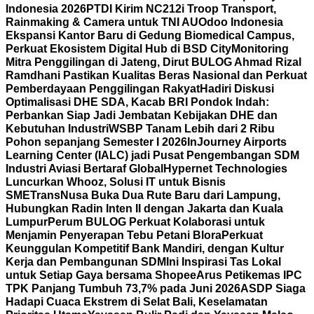
Indonesia 2026
PTDI Kirim NC212i Troop Transport,
Rainmaking & Camera untuk TNI AU
Odoo Indonesia
Ekspansi Kantor Baru di Gedung Biomedical Campus,
Perkuat Ekosistem Digital Hub di BSD City
Monitoring
Mitra Penggilingan di Jateng, Dirut BULOG Ahmad Rizal
Ramdhani Pastikan Kualitas Beras Nasional dan Perkuat
Pemberdayaan Penggilingan Rakyat
Hadiri Diskusi
Optimalisasi DHE SDA, Kacab BRI Pondok Indah:
Perbankan Siap Jadi Jembatan Kebijakan DHE dan
Kebutuhan Industri
WSBP Tanam Lebih dari 2 Ribu
Pohon sepanjang Semester I 2026
InJourney Airports
Learning Center (IALC) jadi Pusat Pengembangan SDM
Industri Aviasi Bertaraf Global
Hypernet Technologies
Luncurkan Whooz, Solusi IT untuk Bisnis
SME
TransNusa Buka Dua Rute Baru dari Lampung,
Hubungkan Radin Inten II dengan Jakarta dan Kuala
Lumpur
Perum BULOG Perkuat Kolaborasi untuk
Menjamin Penyerapan Tebu Petani Blora
Perkuat
Keunggulan Kompetitif Bank Mandiri, dengan Kultur
Kerja dan Pembangunan SDM
Ini Inspirasi Tas Lokal
untuk Setiap Gaya bersama Shopee
Arus Petikemas IPC
TPK Panjang Tumbuh 73,7% pada Juni 2026
ASDP Siaga
Hadapi Cuaca Ekstrem di Selat Bali, Keselamatan