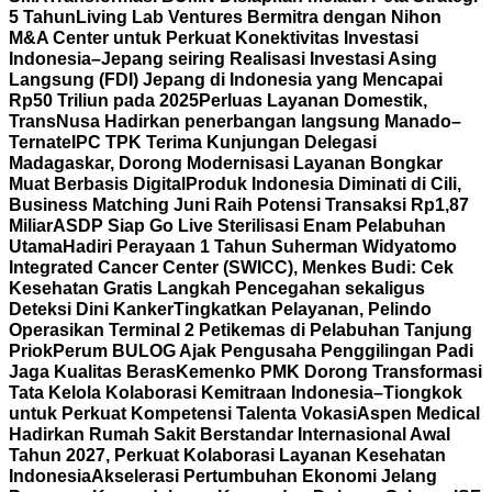
5 Tahun
Living Lab Ventures Bermitra dengan Nihon
M&A Center untuk Perkuat Konektivitas Investasi
Indonesia–Jepang seiring Realisasi Investasi Asing
Langsung (FDI) Jepang di Indonesia yang Mencapai
Rp50 Triliun pada 2025
Perluas Layanan Domestik,
TransNusa Hadirkan penerbangan langsung Manado–
Ternate
IPC TPK Terima Kunjungan Delegasi
Madagaskar, Dorong Modernisasi Layanan Bongkar
Muat Berbasis Digital
Produk Indonesia Diminati di Cili,
Business Matching Juni Raih Potensi Transaksi Rp1,87
Miliar
ASDP Siap Go Live Sterilisasi Enam Pelabuhan
Utama
Hadiri Perayaan 1 Tahun Suherman Widyatomo
Integrated Cancer Center (SWICC), Menkes Budi: Cek
Kesehatan Gratis Langkah Pencegahan sekaligus
Deteksi Dini Kanker
Tingkatkan Pelayanan, Pelindo
Operasikan Terminal 2 Petikemas di Pelabuhan Tanjung
Priok
Perum BULOG Ajak Pengusaha Penggilingan Padi
Jaga Kualitas Beras
Kemenko PMK Dorong Transformasi
Tata Kelola Kolaborasi Kemitraan Indonesia–Tiongkok
untuk Perkuat Kompetensi Talenta Vokasi
Aspen Medical
Hadirkan Rumah Sakit Berstandar Internasional Awal
Tahun 2027, Perkuat Kolaborasi Layanan Kesehatan
Indonesia
Akselerasi Pertumbuhan Ekonomi Jelang