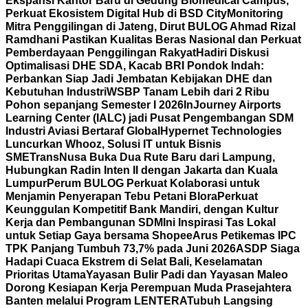
Ekspansi Kantor Baru di Gedung Biomedical Campus,
Perkuat Ekosistem Digital Hub di BSD City
Monitoring
Mitra Penggilingan di Jateng, Dirut BULOG Ahmad Rizal
Ramdhani Pastikan Kualitas Beras Nasional dan Perkuat
Pemberdayaan Penggilingan Rakyat
Hadiri Diskusi
Optimalisasi DHE SDA, Kacab BRI Pondok Indah:
Perbankan Siap Jadi Jembatan Kebijakan DHE dan
Kebutuhan Industri
WSBP Tanam Lebih dari 2 Ribu
Pohon sepanjang Semester I 2026
InJourney Airports
Learning Center (IALC) jadi Pusat Pengembangan SDM
Industri Aviasi Bertaraf Global
Hypernet Technologies
Luncurkan Whooz, Solusi IT untuk Bisnis
SME
TransNusa Buka Dua Rute Baru dari Lampung,
Hubungkan Radin Inten II dengan Jakarta dan Kuala
Lumpur
Perum BULOG Perkuat Kolaborasi untuk
Menjamin Penyerapan Tebu Petani Blora
Perkuat
Keunggulan Kompetitif Bank Mandiri, dengan Kultur
Kerja dan Pembangunan SDM
Ini Inspirasi Tas Lokal
untuk Setiap Gaya bersama Shopee
Arus Petikemas IPC
TPK Panjang Tumbuh 73,7% pada Juni 2026
ASDP Siaga
Hadapi Cuaca Ekstrem di Selat Bali, Keselamatan
Prioritas Utama
Yayasan Bulir Padi dan Yayasan Maleo
Dorong Kesiapan Kerja Perempuan Muda Prasejahtera
Banten melalui Program LENTERA
Tubuh Langsing