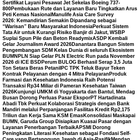
Sertifikat Layani Pesawat Jet Sekelas Boeing 737-
800
Pembukaan Rute dan Layanan Baru Tingkatkan Arus
Peti Kemas Nasional
Manulife Asia Care Survey
2026: Kemandirian Semakin Dipandang sebagai
“Warisan” Baru Masyarakat Indonesia
Perkuat Sistem
Tata Air untuk Kurangi Risiko Banjir di Jakut, WSBP
Suplai Spun Pile dan Beton Readymix
ASDP Kembali
Gelar Journalism Award 2026
Danantara Bangun Sistem
Pengembangan SDM Kelas Dunia di seluruh Ekosistem
BUMN
PLN Siap Gelar PLN Electric Run pada November
2026 di ICE BSD
Perum BULOG Berhasil Serap 3,5 Juta
Ton Setara Beras Petani
IPC TPK Teluk Bayur Teken
Kontrak Pelayanan dengan 4 Mitra Pelayaran
Produk
Farmasi dan Kesehatan Indonesia Raih Potensi
Transaksi Rp34 Miliar di Pameran Kesehatan Taiwan
2026
Kunjungi UMKM di Yogyakarta dan Bantul, Mendag
Busan Dorong Perluas Pasar Ekspor
PT Hartadinata
Abadi Tbk Perkuat Kolaborasi Strategis dengan Bank
Mandiri melalui Perpanjangan Fasilitas Kredit Rp2,175
Triliun dan Kerja Sama KSM Emas
Konsolidasi Maskapai
BUMN, Garuda Group Disiapkan Kuasai Pasar dengan
Layanan Penerbangan Terbaik
APSMI Dorong
Peningkatan Literasi Kesehatan sebagai Fondasi Self-
Care yang Bertanggung Jawab di Asia-Pasifik
Mendag