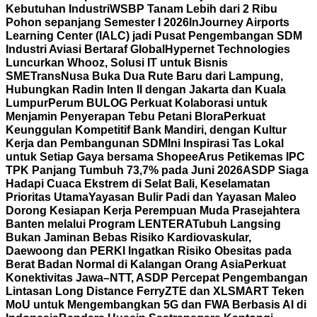
Kebutuhan Industri
WSBP Tanam Lebih dari 2 Ribu
Pohon sepanjang Semester I 2026
InJourney Airports
Learning Center (IALC) jadi Pusat Pengembangan SDM
Industri Aviasi Bertaraf Global
Hypernet Technologies
Luncurkan Whooz, Solusi IT untuk Bisnis
SME
TransNusa Buka Dua Rute Baru dari Lampung,
Hubungkan Radin Inten II dengan Jakarta dan Kuala
Lumpur
Perum BULOG Perkuat Kolaborasi untuk
Menjamin Penyerapan Tebu Petani Blora
Perkuat
Keunggulan Kompetitif Bank Mandiri, dengan Kultur
Kerja dan Pembangunan SDM
Ini Inspirasi Tas Lokal
untuk Setiap Gaya bersama Shopee
Arus Petikemas IPC
TPK Panjang Tumbuh 73,7% pada Juni 2026
ASDP Siaga
Hadapi Cuaca Ekstrem di Selat Bali, Keselamatan
Prioritas Utama
Yayasan Bulir Padi dan Yayasan Maleo
Dorong Kesiapan Kerja Perempuan Muda Prasejahtera
Banten melalui Program LENTERA
Tubuh Langsing
Bukan Jaminan Bebas Risiko Kardiovaskular,
Daewoong dan PERKI Ingatkan Risiko Obesitas pada
Berat Badan Normal di Kalangan Orang Asia
Perkuat
Konektivitas Jawa–NTT, ASDP Percepat Pengembangan
Lintasan Long Distance Ferry
ZTE dan XLSMART Teken
MoU untuk Mengembangkan 5G dan FWA Berbasis AI di