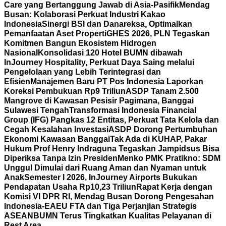
Care yang Bertanggung Jawab di Asia-Pasifik
Mendag
Busan: Kolaborasi Perkuat Industri Kakao
Indonesia
Sinergi BSI dan Danareksa, Optimalkan
Pemanfaatan Aset Properti
GHES 2026, PLN Tegaskan
Komitmen Bangun Ekosistem Hidrogen
Nasional
Konsolidasi 120 Hotel BUMN dibawah
InJourney Hospitality, Perkuat Daya Saing melalui
Pengelolaan yang Lebih Terintegrasi dan
Efisien
Manajemen Baru PT Pos Indonesia Laporkan
Koreksi Pembukuan Rp9 Triliun
ASDP Tanam 2.500
Mangrove di Kawasan Pesisir Pagimana, Banggai
Sulawesi Tengah
Transformasi Indonesia Financial
Group (IFG) Pangkas 12 Entitas, Perkuat Tata Kelola dan
Cegah Kesalahan Investasi
ASDP Dorong Pertumbuhan
Ekonomi Kawasan Banggai
Tak Ada di KUHAP, Pakar
Hukum Prof Henry Indraguna Tegaskan Jampidsus Bisa
Diperiksa Tanpa Izin Presiden
Menko PMK Pratikno: SDM
Unggul Dimulai dari Ruang Aman dan Nyaman untuk
Anak
Semester I 2026, InJourney Airports Bukukan
Pendapatan Usaha Rp10,23 Triliun
Rapat Kerja dengan
Komisi VI DPR RI, Mendag Busan Dorong Pengesahan
Indonesia-EAEU FTA dan Tiga Perjanjian Strategis
ASEAN
BUMN Terus Tingkatkan Kualitas Pelayanan di
Rest Area