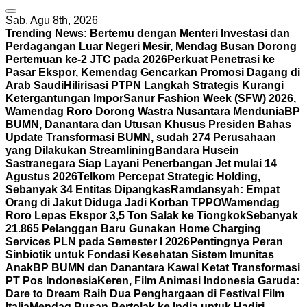
Sab. Agu 8th, 2026
Trending News:
Bertemu dengan Menteri Investasi dan
Perdagangan Luar Negeri Mesir, Mendag Busan Dorong
Pertemuan ke-2 JTC pada 2026
Perkuat Penetrasi ke
Pasar Ekspor, Kemendag Gencarkan Promosi Dagang di
Arab Saudi
Hilirisasi PTPN Langkah Strategis Kurangi
Ketergantungan Impor
Sanur Fashion Week (SFW) 2026,
Wamendag Roro Dorong Wastra Nusantara Mendunia
BP
BUMN, Danantara dan Utusan Khusus Presiden Bahas
Update Transformasi BUMN, sudah 274 Perusahaan
yang Dilakukan Streamlining
Bandara Husein
Sastranegara Siap Layani Penerbangan Jet mulai 14
Agustus 2026
Telkom Percepat Strategic Holding,
Sebanyak 34 Entitas Dipangkas
Ramdansyah: Empat
Orang di Jakut Diduga Jadi Korban TPPO
Wamendag
Roro Lepas Ekspor 3,5 Ton Salak ke Tiongkok
Sebanyak
21.865 Pelanggan Baru Gunakan Home Charging
Services PLN pada Semester I 2026
Pentingnya Peran
Sinbiotik untuk Fondasi Kesehatan Sistem Imunitas
Anak
BP BUMN dan Danantara Kawal Ketat Transformasi
PT Pos Indonesia
Keren, Film Animasi Indonesia Garuda:
Dare to Dream Raih Dua Penghargaan di Festival Film
Italia
Mendag Busan Bertolak ke India untuk Hadiri