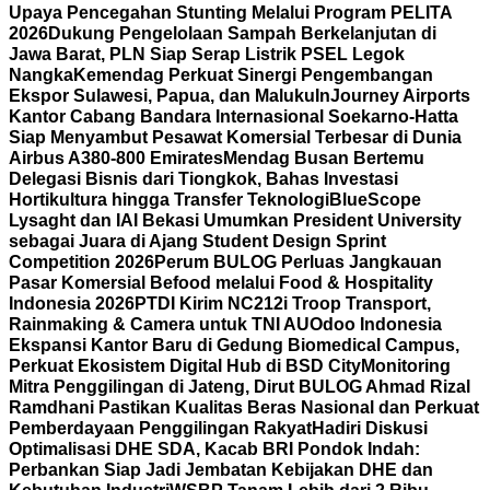
Upaya Pencegahan Stunting Melalui Program PELITA
2026
Dukung Pengelolaan Sampah Berkelanjutan di
Jawa Barat, PLN Siap Serap Listrik PSEL Legok
Nangka
Kemendag Perkuat Sinergi Pengembangan
Ekspor Sulawesi, Papua, dan Maluku
InJourney Airports
Kantor Cabang Bandara Internasional Soekarno-Hatta
Siap Menyambut Pesawat Komersial Terbesar di Dunia
Airbus A380-800 Emirates
Mendag Busan Bertemu
Delegasi Bisnis dari Tiongkok, Bahas Investasi
Hortikultura hingga Transfer Teknologi
BlueScope
Lysaght dan IAI Bekasi Umumkan President University
sebagai Juara di Ajang Student Design Sprint
Competition 2026
Perum BULOG Perluas Jangkauan
Pasar Komersial Befood melalui Food & Hospitality
Indonesia 2026
PTDI Kirim NC212i Troop Transport,
Rainmaking & Camera untuk TNI AU
Odoo Indonesia
Ekspansi Kantor Baru di Gedung Biomedical Campus,
Perkuat Ekosistem Digital Hub di BSD City
Monitoring
Mitra Penggilingan di Jateng, Dirut BULOG Ahmad Rizal
Ramdhani Pastikan Kualitas Beras Nasional dan Perkuat
Pemberdayaan Penggilingan Rakyat
Hadiri Diskusi
Optimalisasi DHE SDA, Kacab BRI Pondok Indah:
Perbankan Siap Jadi Jembatan Kebijakan DHE dan