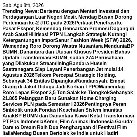
Skip
Sab. Agu 8th, 2026
to
Trending News:
Bertemu dengan Menteri Investasi dan
content
Perdagangan Luar Negeri Mesir, Mendag Busan Dorong
Pertemuan ke-2 JTC pada 2026
Perkuat Penetrasi ke
Pasar Ekspor, Kemendag Gencarkan Promosi Dagang di
Arab Saudi
Hilirisasi PTPN Langkah Strategis Kurangi
Ketergantungan Impor
Sanur Fashion Week (SFW) 2026,
Wamendag Roro Dorong Wastra Nusantara Mendunia
BP
BUMN, Danantara dan Utusan Khusus Presiden Bahas
Update Transformasi BUMN, sudah 274 Perusahaan
yang Dilakukan Streamlining
Bandara Husein
Sastranegara Siap Layani Penerbangan Jet mulai 14
Agustus 2026
Telkom Percepat Strategic Holding,
Sebanyak 34 Entitas Dipangkas
Ramdansyah: Empat
Orang di Jakut Diduga Jadi Korban TPPO
Wamendag
Roro Lepas Ekspor 3,5 Ton Salak ke Tiongkok
Sebanyak
21.865 Pelanggan Baru Gunakan Home Charging
Services PLN pada Semester I 2026
Pentingnya Peran
Sinbiotik untuk Fondasi Kesehatan Sistem Imunitas
Anak
BP BUMN dan Danantara Kawal Ketat Transformasi
PT Pos Indonesia
Keren, Film Animasi Indonesia Garuda:
Dare to Dream Raih Dua Penghargaan di Festival Film
Italia
Mendag Busan Bertolak ke India untuk Hadiri