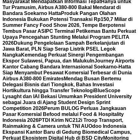
Masyarakat Mendapatkan Informasi Tepat
Hanya untuk
Tur Pramusim, Airbus A380-800 Bakal Mendarat di
Bandara Soekarno Hatta
Produk Pangan Olahan
Indonesia Bukukan Potensi Transaksi Rp150,7 Miliar di
Summer Fancy Food Show 2026, Tempe Berpotensi
Tembus Pasar AS
IPC Terminal Petikemas Bantu Perkuat
Upaya Pencegahan Stunting Melalui Program PELITA
2026
Dukung Pengelolaan Sampah Berkelanjutan di
Jawa Barat, PLN Siap Serap Listrik PSEL Legok
Nangka
Kemendag Perkuat Sinergi Pengembangan
Ekspor Sulawesi, Papua, dan Maluku
InJourney Airports
Kantor Cabang Bandara Internasional Soekarno-Hatta
Siap Menyambut Pesawat Komersial Terbesar di Dunia
Airbus A380-800 Emirates
Mendag Busan Bertemu
Delegasi Bisnis dari Tiongkok, Bahas Investasi
Hortikultura hingga Transfer Teknologi
BlueScope
Lysaght dan IAI Bekasi Umumkan President University
sebagai Juara di Ajang Student Design Sprint
Competition 2026
Perum BULOG Perluas Jangkauan
Pasar Komersial Befood melalui Food & Hospitality
Indonesia 2026
PTDI Kirim NC212i Troop Transport,
Rainmaking & Camera untuk TNI AU
Odoo Indonesia
Ekspansi Kantor Baru di Gedung Biomedical Campus,
Perkuat Ekosistem Digital Hub di BSD City
Monitoring