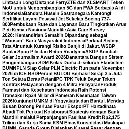
Lintasan Long Distance Ferry
ZTE dan XLSMART Teken
MoU untuk Mengembangkan 5G dan FWA Berbasis AI di
Indonesia
Bandara Husein Sastranegara Kantongi
Sertifikat Layani Pesawat Jet Sekelas Boeing 737-
800
Pembukaan Rute dan Layanan Baru Tingkatkan Arus
Peti Kemas Nasional
Manulife Asia Care Survey
2026: Kemandirian Semakin Dipandang sebagai
“Warisan” Baru Masyarakat Indonesia
Perkuat Sistem
Tata Air untuk Kurangi Risiko Banjir di Jakut, WSBP
Suplai Spun Pile dan Beton Readymix
ASDP Kembali
Gelar Journalism Award 2026
Danantara Bangun Sistem
Pengembangan SDM Kelas Dunia di seluruh Ekosistem
BUMN
PLN Siap Gelar PLN Electric Run pada November
2026 di ICE BSD
Perum BULOG Berhasil Serap 3,5 Juta
Ton Setara Beras Petani
IPC TPK Teluk Bayur Teken
Kontrak Pelayanan dengan 4 Mitra Pelayaran
Produk
Farmasi dan Kesehatan Indonesia Raih Potensi
Transaksi Rp34 Miliar di Pameran Kesehatan Taiwan
2026
Kunjungi UMKM di Yogyakarta dan Bantul, Mendag
Busan Dorong Perluas Pasar Ekspor
PT Hartadinata
Abadi Tbk Perkuat Kolaborasi Strategis dengan Bank
Mandiri melalui Perpanjangan Fasilitas Kredit Rp2,175
Triliun dan Kerja Sama KSM Emas
Konsolidasi Maskapai
BUMN, Garuda Group Disiapkan Kuasai Pasar dengan