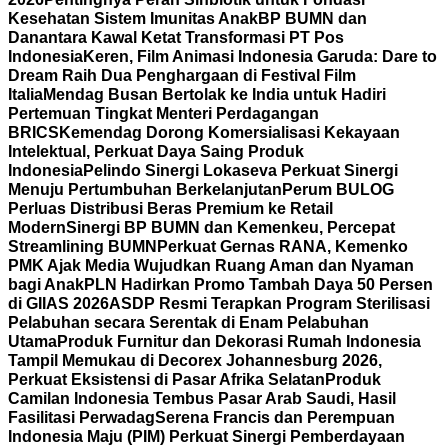
Kesehatan Sistem Imunitas Anak
BP BUMN dan
Danantara Kawal Ketat Transformasi PT Pos
Indonesia
Keren, Film Animasi Indonesia Garuda: Dare to
Dream Raih Dua Penghargaan di Festival Film
Italia
Mendag Busan Bertolak ke India untuk Hadiri
Pertemuan Tingkat Menteri Perdagangan
BRICS
Kemendag Dorong Komersialisasi Kekayaan
Intelektual, Perkuat Daya Saing Produk
Indonesia
Pelindo Sinergi Lokaseva Perkuat Sinergi
Menuju Pertumbuhan Berkelanjutan
Perum BULOG
Perluas Distribusi Beras Premium ke Retail
Modern
Sinergi BP BUMN dan Kemenkeu, Percepat
Streamlining BUMN
Perkuat Gernas RANA, Kemenko
PMK Ajak Media Wujudkan Ruang Aman dan Nyaman
bagi Anak
PLN Hadirkan Promo Tambah Daya 50 Persen
di GIIAS 2026
ASDP Resmi Terapkan Program Sterilisasi
Pelabuhan secara Serentak di Enam Pelabuhan
Utama
Produk Furnitur dan Dekorasi Rumah Indonesia
Tampil Memukau di Decorex Johannesburg 2026,
Perkuat Eksistensi di Pasar Afrika Selatan
Produk
Camilan Indonesia Tembus Pasar Arab Saudi, Hasil
Fasilitasi Perwadag
Serena Francis dan Perempuan
Indonesia Maju (PIM) Perkuat Sinergi Pemberdayaan