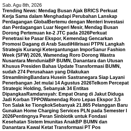
Skip
Sab. Agu 8th, 2026
to
Trending News:
Mendag Busan Ajak BRICS Perkuat
content
Kerja Sama dalam Menghadapi Perubahan Lanskap
Perdagangan Global
Bertemu dengan Menteri Investasi
dan Perdagangan Luar Negeri Mesir, Mendag Busan
Dorong Pertemuan ke-2 JTC pada 2026
Perkuat
Penetrasi ke Pasar Ekspor, Kemendag Gencarkan
Promosi Dagang di Arab Saudi
Hilirisasi PTPN Langkah
Strategis Kurangi Ketergantungan Impor
Sanur Fashion
Week (SFW) 2026, Wamendag Roro Dorong Wastra
Nusantara Mendunia
BP BUMN, Danantara dan Utusan
Khusus Presiden Bahas Update Transformasi BUMN,
sudah 274 Perusahaan yang Dilakukan
Streamlining
Bandara Husein Sastranegara Siap Layani
Penerbangan Jet mulai 14 Agustus 2026
Telkom Percepat
Strategic Holding, Sebanyak 34 Entitas
Dipangkas
Ramdansyah: Empat Orang di Jakut Diduga
Jadi Korban TPPO
Wamendag Roro Lepas Ekspor 3,5
Ton Salak ke Tiongkok
Sebanyak 21.865 Pelanggan Baru
Gunakan Home Charging Services PLN pada Semester I
2026
Pentingnya Peran Sinbiotik untuk Fondasi
Kesehatan Sistem Imunitas Anak
BP BUMN dan
Danantara Kawal Ketat Transformasi PT Pos