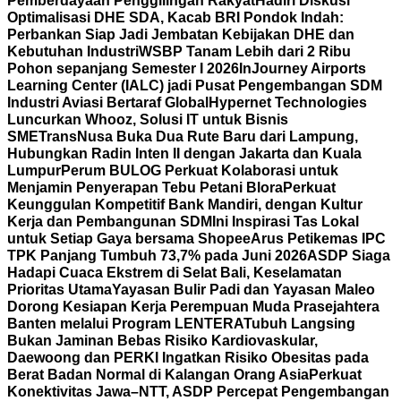
Pemberdayaan Penggilingan Rakyat
Hadiri Diskusi
Optimalisasi DHE SDA, Kacab BRI Pondok Indah:
Perbankan Siap Jadi Jembatan Kebijakan DHE dan
Kebutuhan Industri
WSBP Tanam Lebih dari 2 Ribu
Pohon sepanjang Semester I 2026
InJourney Airports
Learning Center (IALC) jadi Pusat Pengembangan SDM
Industri Aviasi Bertaraf Global
Hypernet Technologies
Luncurkan Whooz, Solusi IT untuk Bisnis
SME
TransNusa Buka Dua Rute Baru dari Lampung,
Hubungkan Radin Inten II dengan Jakarta dan Kuala
Lumpur
Perum BULOG Perkuat Kolaborasi untuk
Menjamin Penyerapan Tebu Petani Blora
Perkuat
Keunggulan Kompetitif Bank Mandiri, dengan Kultur
Kerja dan Pembangunan SDM
Ini Inspirasi Tas Lokal
untuk Setiap Gaya bersama Shopee
Arus Petikemas IPC
TPK Panjang Tumbuh 73,7% pada Juni 2026
ASDP Siaga
Hadapi Cuaca Ekstrem di Selat Bali, Keselamatan
Prioritas Utama
Yayasan Bulir Padi dan Yayasan Maleo
Dorong Kesiapan Kerja Perempuan Muda Prasejahtera
Banten melalui Program LENTERA
Tubuh Langsing
Bukan Jaminan Bebas Risiko Kardiovaskular,
Daewoong dan PERKI Ingatkan Risiko Obesitas pada
Berat Badan Normal di Kalangan Orang Asia
Perkuat
Konektivitas Jawa–NTT, ASDP Percepat Pengembangan