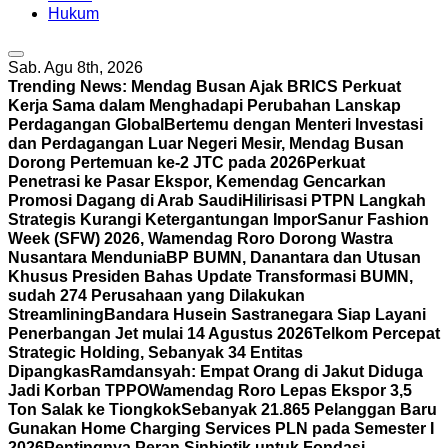
Hukum
Sab. Agu 8th, 2026
Trending News:
Mendag Busan Ajak BRICS Perkuat
Kerja Sama dalam Menghadapi Perubahan Lanskap
Perdagangan Global
Bertemu dengan Menteri Investasi
dan Perdagangan Luar Negeri Mesir, Mendag Busan
Dorong Pertemuan ke-2 JTC pada 2026
Perkuat
Penetrasi ke Pasar Ekspor, Kemendag Gencarkan
Promosi Dagang di Arab Saudi
Hilirisasi PTPN Langkah
Strategis Kurangi Ketergantungan Impor
Sanur Fashion
Week (SFW) 2026, Wamendag Roro Dorong Wastra
Nusantara Mendunia
BP BUMN, Danantara dan Utusan
Khusus Presiden Bahas Update Transformasi BUMN,
sudah 274 Perusahaan yang Dilakukan
Streamlining
Bandara Husein Sastranegara Siap Layani
Penerbangan Jet mulai 14 Agustus 2026
Telkom Percepat
Strategic Holding, Sebanyak 34 Entitas
Dipangkas
Ramdansyah: Empat Orang di Jakut Diduga
Jadi Korban TPPO
Wamendag Roro Lepas Ekspor 3,5
Ton Salak ke Tiongkok
Sebanyak 21.865 Pelanggan Baru
Gunakan Home Charging Services PLN pada Semester I
2026
Pentingnya Peran Sinbiotik untuk Fondasi