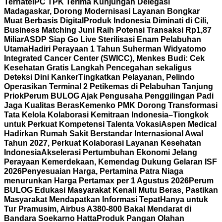
Ternate
IPC TPK Terima Kunjungan Delegasi
Madagaskar, Dorong Modernisasi Layanan Bongkar
Muat Berbasis Digital
Produk Indonesia Diminati di Cili,
Business Matching Juni Raih Potensi Transaksi Rp1,87
Miliar
ASDP Siap Go Live Sterilisasi Enam Pelabuhan
Utama
Hadiri Perayaan 1 Tahun Suherman Widyatomo
Integrated Cancer Center (SWICC), Menkes Budi: Cek
Kesehatan Gratis Langkah Pencegahan sekaligus
Deteksi Dini Kanker
Tingkatkan Pelayanan, Pelindo
Operasikan Terminal 2 Petikemas di Pelabuhan Tanjung
Priok
Perum BULOG Ajak Pengusaha Penggilingan Padi
Jaga Kualitas Beras
Kemenko PMK Dorong Transformasi
Tata Kelola Kolaborasi Kemitraan Indonesia–Tiongkok
untuk Perkuat Kompetensi Talenta Vokasi
Aspen Medical
Hadirkan Rumah Sakit Berstandar Internasional Awal
Tahun 2027, Perkuat Kolaborasi Layanan Kesehatan
Indonesia
Akselerasi Pertumbuhan Ekonomi Jelang
Perayaan Kemerdekaan, Kemendag Dukung Gelaran ISF
2026
Penyesuaian Harga, Pertamina Patra Niaga
menurunkan Harga Pertamax per 1 Agustus 2026
Perum
BULOG Edukasi Masyarakat Kenali Mutu Beras, Pastikan
Masyarakat Mendapatkan Informasi Tepat
Hanya untuk
Tur Pramusim, Airbus A380-800 Bakal Mendarat di
Bandara Soekarno Hatta
Produk Pangan Olahan