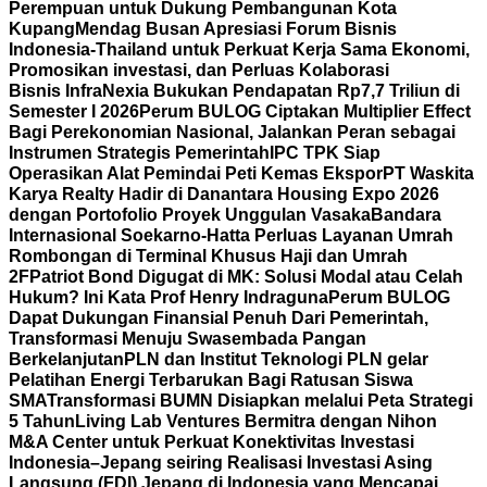
Perempuan untuk Dukung Pembangunan Kota
Kupang
Mendag Busan Apresiasi Forum Bisnis
Indonesia-Thailand untuk Perkuat Kerja Sama Ekonomi,
Promosikan investasi, dan Perluas Kolaborasi
Bisnis
InfraNexia Bukukan Pendapatan Rp7,7 Triliun di
Semester I 2026
Perum BULOG Ciptakan Multiplier Effect
Bagi Perekonomian Nasional, Jalankan Peran sebagai
Instrumen Strategis Pemerintah
IPC TPK Siap
Operasikan Alat Pemindai Peti Kemas Ekspor
PT Waskita
Karya Realty Hadir di Danantara Housing Expo 2026
dengan Portofolio Proyek Unggulan Vasaka
Bandara
Internasional Soekarno-Hatta Perluas Layanan Umrah
Rombongan di Terminal Khusus Haji dan Umrah
2F
Patriot Bond Digugat di MK: Solusi Modal atau Celah
Hukum? Ini Kata Prof Henry Indraguna
Perum BULOG
Dapat Dukungan Finansial Penuh Dari Pemerintah,
Transformasi Menuju Swasembada Pangan
Berkelanjutan
PLN dan Institut Teknologi PLN gelar
Pelatihan Energi Terbarukan Bagi Ratusan Siswa
SMA
Transformasi BUMN Disiapkan melalui Peta Strategi
5 Tahun
Living Lab Ventures Bermitra dengan Nihon
M&A Center untuk Perkuat Konektivitas Investasi
Indonesia–Jepang seiring Realisasi Investasi Asing
Langsung (FDI) Jepang di Indonesia yang Mencapai