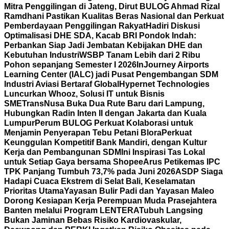
Mitra Penggilingan di Jateng, Dirut BULOG Ahmad Rizal
Ramdhani Pastikan Kualitas Beras Nasional dan Perkuat
Pemberdayaan Penggilingan Rakyat
Hadiri Diskusi
Optimalisasi DHE SDA, Kacab BRI Pondok Indah:
Perbankan Siap Jadi Jembatan Kebijakan DHE dan
Kebutuhan Industri
WSBP Tanam Lebih dari 2 Ribu
Pohon sepanjang Semester I 2026
InJourney Airports
Learning Center (IALC) jadi Pusat Pengembangan SDM
Industri Aviasi Bertaraf Global
Hypernet Technologies
Luncurkan Whooz, Solusi IT untuk Bisnis
SME
TransNusa Buka Dua Rute Baru dari Lampung,
Hubungkan Radin Inten II dengan Jakarta dan Kuala
Lumpur
Perum BULOG Perkuat Kolaborasi untuk
Menjamin Penyerapan Tebu Petani Blora
Perkuat
Keunggulan Kompetitif Bank Mandiri, dengan Kultur
Kerja dan Pembangunan SDM
Ini Inspirasi Tas Lokal
untuk Setiap Gaya bersama Shopee
Arus Petikemas IPC
TPK Panjang Tumbuh 73,7% pada Juni 2026
ASDP Siaga
Hadapi Cuaca Ekstrem di Selat Bali, Keselamatan
Prioritas Utama
Yayasan Bulir Padi dan Yayasan Maleo
Dorong Kesiapan Kerja Perempuan Muda Prasejahtera
Banten melalui Program LENTERA
Tubuh Langsing
Bukan Jaminan Bebas Risiko Kardiovaskular,