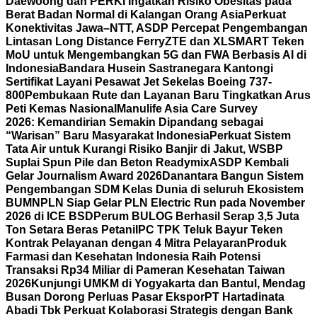
Daewoong dan PERKI Ingatkan Risiko Obesitas pada
Berat Badan Normal di Kalangan Orang Asia
Perkuat
Konektivitas Jawa–NTT, ASDP Percepat Pengembangan
Lintasan Long Distance Ferry
ZTE dan XLSMART Teken
MoU untuk Mengembangkan 5G dan FWA Berbasis AI di
Indonesia
Bandara Husein Sastranegara Kantongi
Sertifikat Layani Pesawat Jet Sekelas Boeing 737-
800
Pembukaan Rute dan Layanan Baru Tingkatkan Arus
Peti Kemas Nasional
Manulife Asia Care Survey
2026: Kemandirian Semakin Dipandang sebagai
“Warisan” Baru Masyarakat Indonesia
Perkuat Sistem
Tata Air untuk Kurangi Risiko Banjir di Jakut, WSBP
Suplai Spun Pile dan Beton Readymix
ASDP Kembali
Gelar Journalism Award 2026
Danantara Bangun Sistem
Pengembangan SDM Kelas Dunia di seluruh Ekosistem
BUMN
PLN Siap Gelar PLN Electric Run pada November
2026 di ICE BSD
Perum BULOG Berhasil Serap 3,5 Juta
Ton Setara Beras Petani
IPC TPK Teluk Bayur Teken
Kontrak Pelayanan dengan 4 Mitra Pelayaran
Produk
Farmasi dan Kesehatan Indonesia Raih Potensi
Transaksi Rp34 Miliar di Pameran Kesehatan Taiwan
2026
Kunjungi UMKM di Yogyakarta dan Bantul, Mendag
Busan Dorong Perluas Pasar Ekspor
PT Hartadinata
Abadi Tbk Perkuat Kolaborasi Strategis dengan Bank