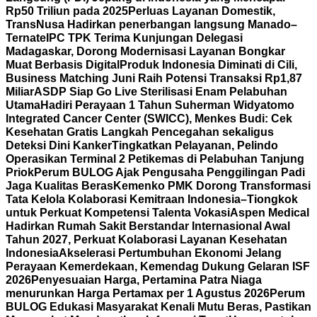
Rp50 Triliun pada 2025
Perluas Layanan Domestik,
TransNusa Hadirkan penerbangan langsung Manado–
Ternate
IPC TPK Terima Kunjungan Delegasi
Madagaskar, Dorong Modernisasi Layanan Bongkar
Muat Berbasis Digital
Produk Indonesia Diminati di Cili,
Business Matching Juni Raih Potensi Transaksi Rp1,87
Miliar
ASDP Siap Go Live Sterilisasi Enam Pelabuhan
Utama
Hadiri Perayaan 1 Tahun Suherman Widyatomo
Integrated Cancer Center (SWICC), Menkes Budi: Cek
Kesehatan Gratis Langkah Pencegahan sekaligus
Deteksi Dini Kanker
Tingkatkan Pelayanan, Pelindo
Operasikan Terminal 2 Petikemas di Pelabuhan Tanjung
Priok
Perum BULOG Ajak Pengusaha Penggilingan Padi
Jaga Kualitas Beras
Kemenko PMK Dorong Transformasi
Tata Kelola Kolaborasi Kemitraan Indonesia–Tiongkok
untuk Perkuat Kompetensi Talenta Vokasi
Aspen Medical
Hadirkan Rumah Sakit Berstandar Internasional Awal
Tahun 2027, Perkuat Kolaborasi Layanan Kesehatan
Indonesia
Akselerasi Pertumbuhan Ekonomi Jelang
Perayaan Kemerdekaan, Kemendag Dukung Gelaran ISF
2026
Penyesuaian Harga, Pertamina Patra Niaga
menurunkan Harga Pertamax per 1 Agustus 2026
Perum
BULOG Edukasi Masyarakat Kenali Mutu Beras, Pastikan