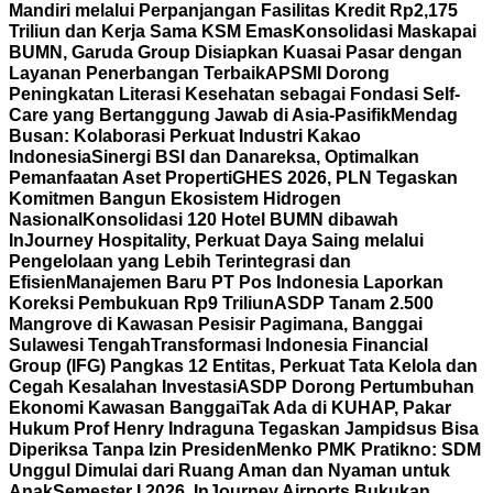
Mandiri melalui Perpanjangan Fasilitas Kredit Rp2,175
Triliun dan Kerja Sama KSM Emas
Konsolidasi Maskapai
BUMN, Garuda Group Disiapkan Kuasai Pasar dengan
Layanan Penerbangan Terbaik
APSMI Dorong
Peningkatan Literasi Kesehatan sebagai Fondasi Self-
Care yang Bertanggung Jawab di Asia-Pasifik
Mendag
Busan: Kolaborasi Perkuat Industri Kakao
Indonesia
Sinergi BSI dan Danareksa, Optimalkan
Pemanfaatan Aset Properti
GHES 2026, PLN Tegaskan
Komitmen Bangun Ekosistem Hidrogen
Nasional
Konsolidasi 120 Hotel BUMN dibawah
InJourney Hospitality, Perkuat Daya Saing melalui
Pengelolaan yang Lebih Terintegrasi dan
Efisien
Manajemen Baru PT Pos Indonesia Laporkan
Koreksi Pembukuan Rp9 Triliun
ASDP Tanam 2.500
Mangrove di Kawasan Pesisir Pagimana, Banggai
Sulawesi Tengah
Transformasi Indonesia Financial
Group (IFG) Pangkas 12 Entitas, Perkuat Tata Kelola dan
Cegah Kesalahan Investasi
ASDP Dorong Pertumbuhan
Ekonomi Kawasan Banggai
Tak Ada di KUHAP, Pakar
Hukum Prof Henry Indraguna Tegaskan Jampidsus Bisa
Diperiksa Tanpa Izin Presiden
Menko PMK Pratikno: SDM
Unggul Dimulai dari Ruang Aman dan Nyaman untuk
Anak
Semester I 2026, InJourney Airports Bukukan