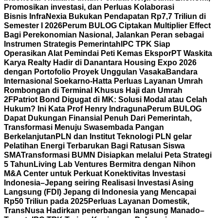
Promosikan investasi, dan Perluas Kolaborasi
Bisnis
InfraNexia Bukukan Pendapatan Rp7,7 Triliun di
Semester I 2026
Perum BULOG Ciptakan Multiplier Effect
Bagi Perekonomian Nasional, Jalankan Peran sebagai
Instrumen Strategis Pemerintah
IPC TPK Siap
Operasikan Alat Pemindai Peti Kemas Ekspor
PT Waskita
Karya Realty Hadir di Danantara Housing Expo 2026
dengan Portofolio Proyek Unggulan Vasaka
Bandara
Internasional Soekarno-Hatta Perluas Layanan Umrah
Rombongan di Terminal Khusus Haji dan Umrah
2F
Patriot Bond Digugat di MK: Solusi Modal atau Celah
Hukum? Ini Kata Prof Henry Indraguna
Perum BULOG
Dapat Dukungan Finansial Penuh Dari Pemerintah,
Transformasi Menuju Swasembada Pangan
Berkelanjutan
PLN dan Institut Teknologi PLN gelar
Pelatihan Energi Terbarukan Bagi Ratusan Siswa
SMA
Transformasi BUMN Disiapkan melalui Peta Strategi
5 Tahun
Living Lab Ventures Bermitra dengan Nihon
M&A Center untuk Perkuat Konektivitas Investasi
Indonesia–Jepang seiring Realisasi Investasi Asing
Langsung (FDI) Jepang di Indonesia yang Mencapai
Rp50 Triliun pada 2025
Perluas Layanan Domestik,
TransNusa Hadirkan penerbangan langsung Manado–