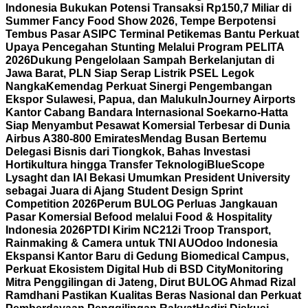
Indonesia Bukukan Potensi Transaksi Rp150,7 Miliar di
Summer Fancy Food Show 2026, Tempe Berpotensi
Tembus Pasar AS
IPC Terminal Petikemas Bantu Perkuat
Upaya Pencegahan Stunting Melalui Program PELITA
2026
Dukung Pengelolaan Sampah Berkelanjutan di
Jawa Barat, PLN Siap Serap Listrik PSEL Legok
Nangka
Kemendag Perkuat Sinergi Pengembangan
Ekspor Sulawesi, Papua, dan Maluku
InJourney Airports
Kantor Cabang Bandara Internasional Soekarno-Hatta
Siap Menyambut Pesawat Komersial Terbesar di Dunia
Airbus A380-800 Emirates
Mendag Busan Bertemu
Delegasi Bisnis dari Tiongkok, Bahas Investasi
Hortikultura hingga Transfer Teknologi
BlueScope
Lysaght dan IAI Bekasi Umumkan President University
sebagai Juara di Ajang Student Design Sprint
Competition 2026
Perum BULOG Perluas Jangkauan
Pasar Komersial Befood melalui Food & Hospitality
Indonesia 2026
PTDI Kirim NC212i Troop Transport,
Rainmaking & Camera untuk TNI AU
Odoo Indonesia
Ekspansi Kantor Baru di Gedung Biomedical Campus,
Perkuat Ekosistem Digital Hub di BSD City
Monitoring
Mitra Penggilingan di Jateng, Dirut BULOG Ahmad Rizal
Ramdhani Pastikan Kualitas Beras Nasional dan Perkuat