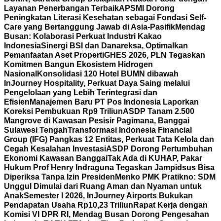
Layanan Penerbangan Terbaik
APSMI Dorong
Peningkatan Literasi Kesehatan sebagai Fondasi Self-
Care yang Bertanggung Jawab di Asia-Pasifik
Mendag
Busan: Kolaborasi Perkuat Industri Kakao
Indonesia
Sinergi BSI dan Danareksa, Optimalkan
Pemanfaatan Aset Properti
GHES 2026, PLN Tegaskan
Komitmen Bangun Ekosistem Hidrogen
Nasional
Konsolidasi 120 Hotel BUMN dibawah
InJourney Hospitality, Perkuat Daya Saing melalui
Pengelolaan yang Lebih Terintegrasi dan
Efisien
Manajemen Baru PT Pos Indonesia Laporkan
Koreksi Pembukuan Rp9 Triliun
ASDP Tanam 2.500
Mangrove di Kawasan Pesisir Pagimana, Banggai
Sulawesi Tengah
Transformasi Indonesia Financial
Group (IFG) Pangkas 12 Entitas, Perkuat Tata Kelola dan
Cegah Kesalahan Investasi
ASDP Dorong Pertumbuhan
Ekonomi Kawasan Banggai
Tak Ada di KUHAP, Pakar
Hukum Prof Henry Indraguna Tegaskan Jampidsus Bisa
Diperiksa Tanpa Izin Presiden
Menko PMK Pratikno: SDM
Unggul Dimulai dari Ruang Aman dan Nyaman untuk
Anak
Semester I 2026, InJourney Airports Bukukan
Pendapatan Usaha Rp10,23 Triliun
Rapat Kerja dengan
Komisi VI DPR RI, Mendag Busan Dorong Pengesahan