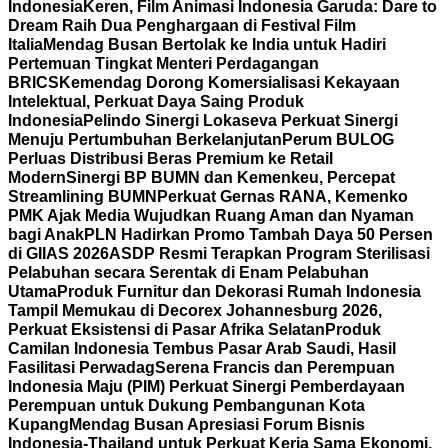
Indonesia
Keren, Film Animasi Indonesia Garuda: Dare to
Dream Raih Dua Penghargaan di Festival Film
Italia
Mendag Busan Bertolak ke India untuk Hadiri
Pertemuan Tingkat Menteri Perdagangan
BRICS
Kemendag Dorong Komersialisasi Kekayaan
Intelektual, Perkuat Daya Saing Produk
Indonesia
Pelindo Sinergi Lokaseva Perkuat Sinergi
Menuju Pertumbuhan Berkelanjutan
Perum BULOG
Perluas Distribusi Beras Premium ke Retail
Modern
Sinergi BP BUMN dan Kemenkeu, Percepat
Streamlining BUMN
Perkuat Gernas RANA, Kemenko
PMK Ajak Media Wujudkan Ruang Aman dan Nyaman
bagi Anak
PLN Hadirkan Promo Tambah Daya 50 Persen
di GIIAS 2026
ASDP Resmi Terapkan Program Sterilisasi
Pelabuhan secara Serentak di Enam Pelabuhan
Utama
Produk Furnitur dan Dekorasi Rumah Indonesia
Tampil Memukau di Decorex Johannesburg 2026,
Perkuat Eksistensi di Pasar Afrika Selatan
Produk
Camilan Indonesia Tembus Pasar Arab Saudi, Hasil
Fasilitasi Perwadag
Serena Francis dan Perempuan
Indonesia Maju (PIM) Perkuat Sinergi Pemberdayaan
Perempuan untuk Dukung Pembangunan Kota
Kupang
Mendag Busan Apresiasi Forum Bisnis
Indonesia-Thailand untuk Perkuat Kerja Sama Ekonomi,