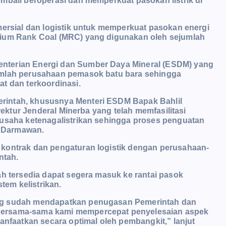
mbali beroperasi dan memperkuat pasokan listrik di
mersial dan logistik untuk memperkuat pasokan energi
dium Rank Coal (MRC) yang digunakan oleh sejumlah
nterian Energi dan Sumber Daya Mineral (ESDM) yang
umlah perusahaan pemasok batu bara sehingga
t dan terkoordinasi.
rintah, khususnya Menteri ESDM Bapak Bahlil
irektur Jenderal Minerba yang telah memfasilitasi
 usaha ketenagalistrikan sehingga proses penguatan
a Darmawan.
 kontrak dan pengaturan logistik dengan perusahaan-
ntah.
ah tersedia dapat segera masuk ke rantai pasok
em kelistrikan.
ang sudah mendapatkan penugasan Pemerintah dan
Bersama-sama kami mempercepat penyelesaian aspek
anfaatkan secara optimal oleh pembangkit,” lanjut