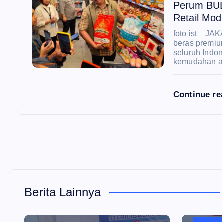
Perum BUL
Retail Mod
foto ist JAK
beras premium
seluruh Indo
kemudahan a
Continue r
Berita Lainnya