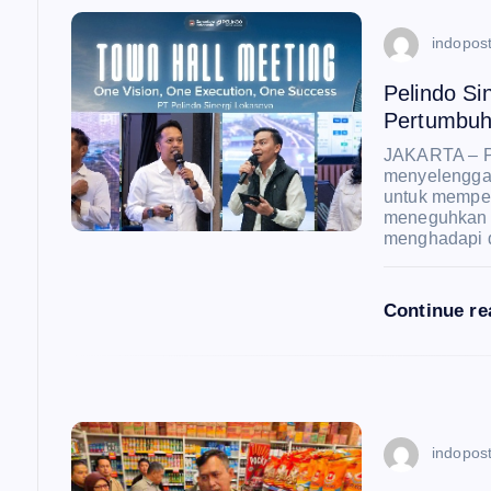
a
indopost
s
Pelindo Si
i
Pertumbuh
JAKARTA – PT
p
menyelengga
untuk memper
meneguhkan 
o
menghadapi 
s
Continue r
indopost