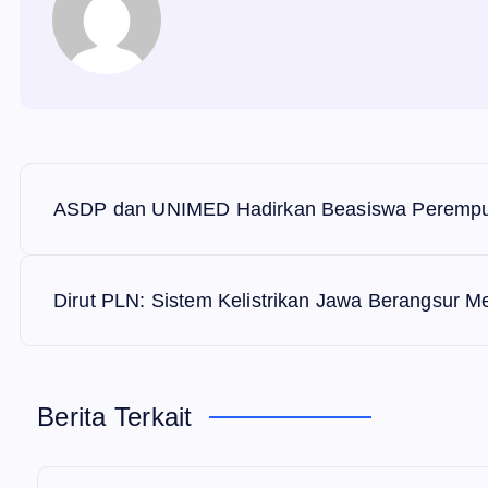
N
ASDP dan UNIMED Hadirkan Beasiswa Perempua
a
v
Dirut PLN: Sistem Kelistrikan Jawa Berangsur 
i
Berita Terkait
g