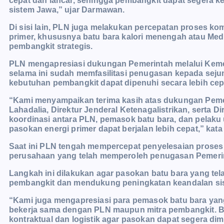
cepat dan lancar, sehingga pembangkit dapat segera ke
sistem Jawa,” ujar Darmawan.
Di sisi lain, PLN juga melakukan percepatan proses ko
primer, khususnya batu bara kalori menengah atau Me
pembangkit strategis.
PLN mengapresiasi dukungan Pemerintah melalui Keme
selama ini sudah memfasilitasi penugasan kepada sej
kebutuhan pembangkit dapat dipenuhi secara lebih cepa
“Kami menyampaikan terima kasih atas dukungan Peme
Lahadalia, Direktur Jenderal Ketenagalistrikan, serta D
koordinasi antara PLN, pemasok batu bara, dan pelaku
pasokan energi primer dapat berjalan lebih cepat,” kat
Saat ini PLN tengah mempercepat penyelesaian proses
perusahaan yang telah memperoleh penugasan Pemeri
Langkah ini dilakukan agar pasokan batu bara yang tel
pembangkit dan mendukung peningkatan keandalan sist
“Kami juga mengapresiasi para pemasok batu bara y
bekerja sama dengan PLN maupun mitra pembangkit. 
kontraktual dan logistik agar pasokan dapat segera dim