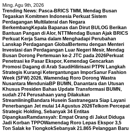
Skip
Ming. Agu 9th, 2026
to
Trending News:
Pasca-BRICS TMM, Mendag Busan
content
Tegaskan Komitmen Indonesia Perkuat Sistem
Perdagangan Multilateral dan Negara
Berkembang
Kepala Bapanas dan Dirut BULOG Berikan
Bantuan Pangan di Alor, NTT
Mendag Busan Ajak BRICS
Perkuat Kerja Sama dalam Menghadapi Perubahan
Lanskap Perdagangan Global
Bertemu dengan Menteri
Investasi dan Perdagangan Luar Negeri Mesir, Mendag
Busan Dorong Pertemuan ke-2 JTC pada 2026
Perkuat
Penetrasi ke Pasar Ekspor, Kemendag Gencarkan
Promosi Dagang di Arab Saudi
Hilirisasi PTPN Langkah
Strategis Kurangi Ketergantungan Impor
Sanur Fashion
Week (SFW) 2026, Wamendag Roro Dorong Wastra
Nusantara Mendunia
BP BUMN, Danantara dan Utusan
Khusus Presiden Bahas Update Transformasi BUMN,
sudah 274 Perusahaan yang Dilakukan
Streamlining
Bandara Husein Sastranegara Siap Layani
Penerbangan Jet mulai 14 Agustus 2026
Telkom Percepat
Strategic Holding, Sebanyak 34 Entitas
Dipangkas
Ramdansyah: Empat Orang di Jakut Diduga
Jadi Korban TPPO
Wamendag Roro Lepas Ekspor 3,5
Ton Salak ke Tiongkok
Sebanyak 21.865 Pelanggan Baru