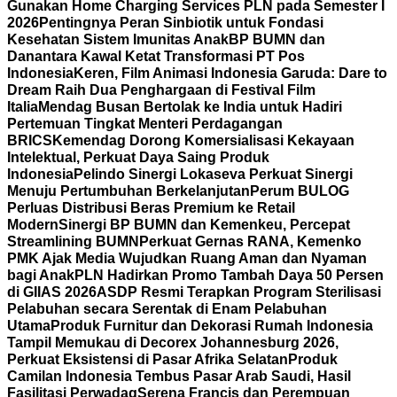
Gunakan Home Charging Services PLN pada Semester I
2026
Pentingnya Peran Sinbiotik untuk Fondasi
Kesehatan Sistem Imunitas Anak
BP BUMN dan
Danantara Kawal Ketat Transformasi PT Pos
Indonesia
Keren, Film Animasi Indonesia Garuda: Dare to
Dream Raih Dua Penghargaan di Festival Film
Italia
Mendag Busan Bertolak ke India untuk Hadiri
Pertemuan Tingkat Menteri Perdagangan
BRICS
Kemendag Dorong Komersialisasi Kekayaan
Intelektual, Perkuat Daya Saing Produk
Indonesia
Pelindo Sinergi Lokaseva Perkuat Sinergi
Menuju Pertumbuhan Berkelanjutan
Perum BULOG
Perluas Distribusi Beras Premium ke Retail
Modern
Sinergi BP BUMN dan Kemenkeu, Percepat
Streamlining BUMN
Perkuat Gernas RANA, Kemenko
PMK Ajak Media Wujudkan Ruang Aman dan Nyaman
bagi Anak
PLN Hadirkan Promo Tambah Daya 50 Persen
di GIIAS 2026
ASDP Resmi Terapkan Program Sterilisasi
Pelabuhan secara Serentak di Enam Pelabuhan
Utama
Produk Furnitur dan Dekorasi Rumah Indonesia
Tampil Memukau di Decorex Johannesburg 2026,
Perkuat Eksistensi di Pasar Afrika Selatan
Produk
Camilan Indonesia Tembus Pasar Arab Saudi, Hasil
Fasilitasi Perwadag
Serena Francis dan Perempuan