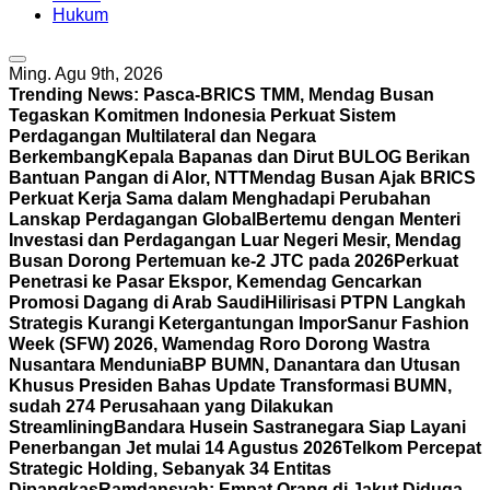
Hukum
Ming. Agu 9th, 2026
Trending News:
Pasca-BRICS TMM, Mendag Busan
Tegaskan Komitmen Indonesia Perkuat Sistem
Perdagangan Multilateral dan Negara
Berkembang
Kepala Bapanas dan Dirut BULOG Berikan
Bantuan Pangan di Alor, NTT
Mendag Busan Ajak BRICS
Perkuat Kerja Sama dalam Menghadapi Perubahan
Lanskap Perdagangan Global
Bertemu dengan Menteri
Investasi dan Perdagangan Luar Negeri Mesir, Mendag
Busan Dorong Pertemuan ke-2 JTC pada 2026
Perkuat
Penetrasi ke Pasar Ekspor, Kemendag Gencarkan
Promosi Dagang di Arab Saudi
Hilirisasi PTPN Langkah
Strategis Kurangi Ketergantungan Impor
Sanur Fashion
Week (SFW) 2026, Wamendag Roro Dorong Wastra
Nusantara Mendunia
BP BUMN, Danantara dan Utusan
Khusus Presiden Bahas Update Transformasi BUMN,
sudah 274 Perusahaan yang Dilakukan
Streamlining
Bandara Husein Sastranegara Siap Layani
Penerbangan Jet mulai 14 Agustus 2026
Telkom Percepat
Strategic Holding, Sebanyak 34 Entitas
Dipangkas
Ramdansyah: Empat Orang di Jakut Diduga