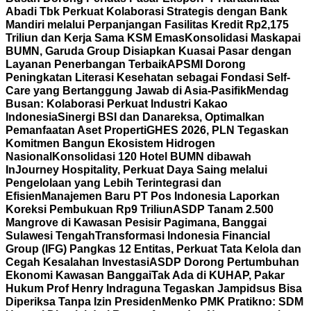
Abadi Tbk Perkuat Kolaborasi Strategis dengan Bank
Mandiri melalui Perpanjangan Fasilitas Kredit Rp2,175
Triliun dan Kerja Sama KSM Emas
Konsolidasi Maskapai
BUMN, Garuda Group Disiapkan Kuasai Pasar dengan
Layanan Penerbangan Terbaik
APSMI Dorong
Peningkatan Literasi Kesehatan sebagai Fondasi Self-
Care yang Bertanggung Jawab di Asia-Pasifik
Mendag
Busan: Kolaborasi Perkuat Industri Kakao
Indonesia
Sinergi BSI dan Danareksa, Optimalkan
Pemanfaatan Aset Properti
GHES 2026, PLN Tegaskan
Komitmen Bangun Ekosistem Hidrogen
Nasional
Konsolidasi 120 Hotel BUMN dibawah
InJourney Hospitality, Perkuat Daya Saing melalui
Pengelolaan yang Lebih Terintegrasi dan
Efisien
Manajemen Baru PT Pos Indonesia Laporkan
Koreksi Pembukuan Rp9 Triliun
ASDP Tanam 2.500
Mangrove di Kawasan Pesisir Pagimana, Banggai
Sulawesi Tengah
Transformasi Indonesia Financial
Group (IFG) Pangkas 12 Entitas, Perkuat Tata Kelola dan
Cegah Kesalahan Investasi
ASDP Dorong Pertumbuhan
Ekonomi Kawasan Banggai
Tak Ada di KUHAP, Pakar
Hukum Prof Henry Indraguna Tegaskan Jampidsus Bisa
Diperiksa Tanpa Izin Presiden
Menko PMK Pratikno: SDM