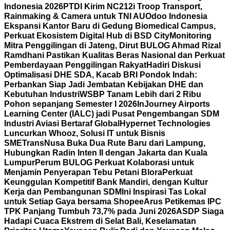
Indonesia 2026
PTDI Kirim NC212i Troop Transport,
Rainmaking & Camera untuk TNI AU
Odoo Indonesia
Ekspansi Kantor Baru di Gedung Biomedical Campus,
Perkuat Ekosistem Digital Hub di BSD City
Monitoring
Mitra Penggilingan di Jateng, Dirut BULOG Ahmad Rizal
Ramdhani Pastikan Kualitas Beras Nasional dan Perkuat
Pemberdayaan Penggilingan Rakyat
Hadiri Diskusi
Optimalisasi DHE SDA, Kacab BRI Pondok Indah:
Perbankan Siap Jadi Jembatan Kebijakan DHE dan
Kebutuhan Industri
WSBP Tanam Lebih dari 2 Ribu
Pohon sepanjang Semester I 2026
InJourney Airports
Learning Center (IALC) jadi Pusat Pengembangan SDM
Industri Aviasi Bertaraf Global
Hypernet Technologies
Luncurkan Whooz, Solusi IT untuk Bisnis
SME
TransNusa Buka Dua Rute Baru dari Lampung,
Hubungkan Radin Inten II dengan Jakarta dan Kuala
Lumpur
Perum BULOG Perkuat Kolaborasi untuk
Menjamin Penyerapan Tebu Petani Blora
Perkuat
Keunggulan Kompetitif Bank Mandiri, dengan Kultur
Kerja dan Pembangunan SDM
Ini Inspirasi Tas Lokal
untuk Setiap Gaya bersama Shopee
Arus Petikemas IPC
TPK Panjang Tumbuh 73,7% pada Juni 2026
ASDP Siaga
Hadapi Cuaca Ekstrem di Selat Bali, Keselamatan