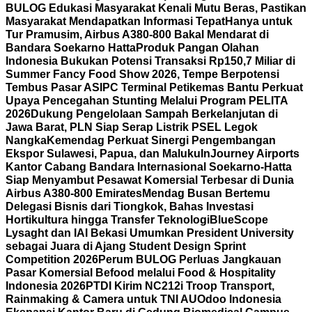
BULOG Edukasi Masyarakat Kenali Mutu Beras, Pastikan
Masyarakat Mendapatkan Informasi Tepat
Hanya untuk
Tur Pramusim, Airbus A380-800 Bakal Mendarat di
Bandara Soekarno Hatta
Produk Pangan Olahan
Indonesia Bukukan Potensi Transaksi Rp150,7 Miliar di
Summer Fancy Food Show 2026, Tempe Berpotensi
Tembus Pasar AS
IPC Terminal Petikemas Bantu Perkuat
Upaya Pencegahan Stunting Melalui Program PELITA
2026
Dukung Pengelolaan Sampah Berkelanjutan di
Jawa Barat, PLN Siap Serap Listrik PSEL Legok
Nangka
Kemendag Perkuat Sinergi Pengembangan
Ekspor Sulawesi, Papua, dan Maluku
InJourney Airports
Kantor Cabang Bandara Internasional Soekarno-Hatta
Siap Menyambut Pesawat Komersial Terbesar di Dunia
Airbus A380-800 Emirates
Mendag Busan Bertemu
Delegasi Bisnis dari Tiongkok, Bahas Investasi
Hortikultura hingga Transfer Teknologi
BlueScope
Lysaght dan IAI Bekasi Umumkan President University
sebagai Juara di Ajang Student Design Sprint
Competition 2026
Perum BULOG Perluas Jangkauan
Pasar Komersial Befood melalui Food & Hospitality
Indonesia 2026
PTDI Kirim NC212i Troop Transport,
Rainmaking & Camera untuk TNI AU
Odoo Indonesia