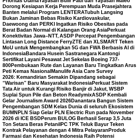
Prioritas Utama
Yayasan Bulir Padi dan Yayasan Maleo
Dorong Kesiapan Kerja Perempuan Muda Prasejahtera
Banten melalui Program LENTERA
Tubuh Langsing
Bukan Jaminan Bebas Risiko Kardiovaskular,
Daewoong dan PERKI Ingatkan Risiko Obesitas pada
Berat Badan Normal di Kalangan Orang Asia
Perkuat
Konektivitas Jawa–NTT, ASDP Percepat Pengembangan
Lintasan Long Distance Ferry
ZTE dan XLSMART Teken
MoU untuk Mengembangkan 5G dan FWA Berbasis AI di
Indonesia
Bandara Husein Sastranegara Kantongi
Sertifikat Layani Pesawat Jet Sekelas Boeing 737-
800
Pembukaan Rute dan Layanan Baru Tingkatkan Arus
Peti Kemas Nasional
Manulife Asia Care Survey
2026: Kemandirian Semakin Dipandang sebagai
“Warisan” Baru Masyarakat Indonesia
Perkuat Sistem
Tata Air untuk Kurangi Risiko Banjir di Jakut, WSBP
Suplai Spun Pile dan Beton Readymix
ASDP Kembali
Gelar Journalism Award 2026
Danantara Bangun Sistem
Pengembangan SDM Kelas Dunia di seluruh Ekosistem
BUMN
PLN Siap Gelar PLN Electric Run pada November
2026 di ICE BSD
Perum BULOG Berhasil Serap 3,5 Juta
Ton Setara Beras Petani
IPC TPK Teluk Bayur Teken
Kontrak Pelayanan dengan 4 Mitra Pelayaran
Produk
Farmasi dan Kesehatan Indonesia Raih Potensi