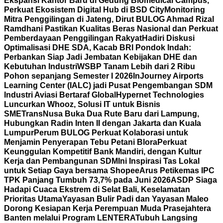
Ekspansi Kantor Baru di Gedung Biomedical Campus,
Perkuat Ekosistem Digital Hub di BSD City
Monitoring
Mitra Penggilingan di Jateng, Dirut BULOG Ahmad Rizal
Ramdhani Pastikan Kualitas Beras Nasional dan Perkuat
Pemberdayaan Penggilingan Rakyat
Hadiri Diskusi
Optimalisasi DHE SDA, Kacab BRI Pondok Indah:
Perbankan Siap Jadi Jembatan Kebijakan DHE dan
Kebutuhan Industri
WSBP Tanam Lebih dari 2 Ribu
Pohon sepanjang Semester I 2026
InJourney Airports
Learning Center (IALC) jadi Pusat Pengembangan SDM
Industri Aviasi Bertaraf Global
Hypernet Technologies
Luncurkan Whooz, Solusi IT untuk Bisnis
SME
TransNusa Buka Dua Rute Baru dari Lampung,
Hubungkan Radin Inten II dengan Jakarta dan Kuala
Lumpur
Perum BULOG Perkuat Kolaborasi untuk
Menjamin Penyerapan Tebu Petani Blora
Perkuat
Keunggulan Kompetitif Bank Mandiri, dengan Kultur
Kerja dan Pembangunan SDM
Ini Inspirasi Tas Lokal
untuk Setiap Gaya bersama Shopee
Arus Petikemas IPC
TPK Panjang Tumbuh 73,7% pada Juni 2026
ASDP Siaga
Hadapi Cuaca Ekstrem di Selat Bali, Keselamatan
Prioritas Utama
Yayasan Bulir Padi dan Yayasan Maleo
Dorong Kesiapan Kerja Perempuan Muda Prasejahtera
Banten melalui Program LENTERA
Tubuh Langsing