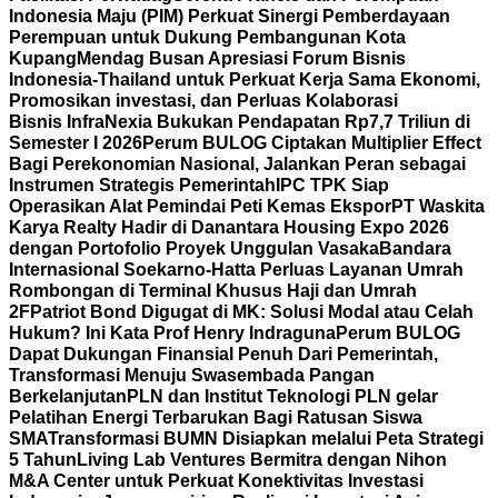
Indonesia Maju (PIM) Perkuat Sinergi Pemberdayaan
Perempuan untuk Dukung Pembangunan Kota
Kupang
Mendag Busan Apresiasi Forum Bisnis
Indonesia-Thailand untuk Perkuat Kerja Sama Ekonomi,
Promosikan investasi, dan Perluas Kolaborasi
Bisnis
InfraNexia Bukukan Pendapatan Rp7,7 Triliun di
Semester I 2026
Perum BULOG Ciptakan Multiplier Effect
Bagi Perekonomian Nasional, Jalankan Peran sebagai
Instrumen Strategis Pemerintah
IPC TPK Siap
Operasikan Alat Pemindai Peti Kemas Ekspor
PT Waskita
Karya Realty Hadir di Danantara Housing Expo 2026
dengan Portofolio Proyek Unggulan Vasaka
Bandara
Internasional Soekarno-Hatta Perluas Layanan Umrah
Rombongan di Terminal Khusus Haji dan Umrah
2F
Patriot Bond Digugat di MK: Solusi Modal atau Celah
Hukum? Ini Kata Prof Henry Indraguna
Perum BULOG
Dapat Dukungan Finansial Penuh Dari Pemerintah,
Transformasi Menuju Swasembada Pangan
Berkelanjutan
PLN dan Institut Teknologi PLN gelar
Pelatihan Energi Terbarukan Bagi Ratusan Siswa
SMA
Transformasi BUMN Disiapkan melalui Peta Strategi
5 Tahun
Living Lab Ventures Bermitra dengan Nihon
M&A Center untuk Perkuat Konektivitas Investasi