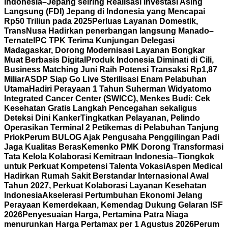
Indonesia–Jepang seiring Realisasi Investasi Asing
Langsung (FDI) Jepang di Indonesia yang Mencapai
Rp50 Triliun pada 2025
Perluas Layanan Domestik,
TransNusa Hadirkan penerbangan langsung Manado–
Ternate
IPC TPK Terima Kunjungan Delegasi
Madagaskar, Dorong Modernisasi Layanan Bongkar
Muat Berbasis Digital
Produk Indonesia Diminati di Cili,
Business Matching Juni Raih Potensi Transaksi Rp1,87
Miliar
ASDP Siap Go Live Sterilisasi Enam Pelabuhan
Utama
Hadiri Perayaan 1 Tahun Suherman Widyatomo
Integrated Cancer Center (SWICC), Menkes Budi: Cek
Kesehatan Gratis Langkah Pencegahan sekaligus
Deteksi Dini Kanker
Tingkatkan Pelayanan, Pelindo
Operasikan Terminal 2 Petikemas di Pelabuhan Tanjung
Priok
Perum BULOG Ajak Pengusaha Penggilingan Padi
Jaga Kualitas Beras
Kemenko PMK Dorong Transformasi
Tata Kelola Kolaborasi Kemitraan Indonesia–Tiongkok
untuk Perkuat Kompetensi Talenta Vokasi
Aspen Medical
Hadirkan Rumah Sakit Berstandar Internasional Awal
Tahun 2027, Perkuat Kolaborasi Layanan Kesehatan
Indonesia
Akselerasi Pertumbuhan Ekonomi Jelang
Perayaan Kemerdekaan, Kemendag Dukung Gelaran ISF
2026
Penyesuaian Harga, Pertamina Patra Niaga
menurunkan Harga Pertamax per 1 Agustus 2026
Perum