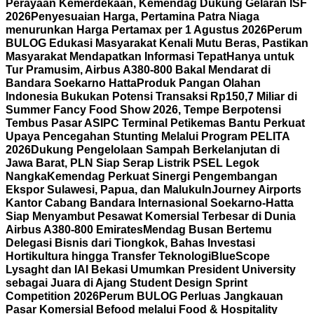
Perayaan Kemerdekaan, Kemendag Dukung Gelaran ISF
2026
Penyesuaian Harga, Pertamina Patra Niaga
menurunkan Harga Pertamax per 1 Agustus 2026
Perum
BULOG Edukasi Masyarakat Kenali Mutu Beras, Pastikan
Masyarakat Mendapatkan Informasi Tepat
Hanya untuk
Tur Pramusim, Airbus A380-800 Bakal Mendarat di
Bandara Soekarno Hatta
Produk Pangan Olahan
Indonesia Bukukan Potensi Transaksi Rp150,7 Miliar di
Summer Fancy Food Show 2026, Tempe Berpotensi
Tembus Pasar AS
IPC Terminal Petikemas Bantu Perkuat
Upaya Pencegahan Stunting Melalui Program PELITA
2026
Dukung Pengelolaan Sampah Berkelanjutan di
Jawa Barat, PLN Siap Serap Listrik PSEL Legok
Nangka
Kemendag Perkuat Sinergi Pengembangan
Ekspor Sulawesi, Papua, dan Maluku
InJourney Airports
Kantor Cabang Bandara Internasional Soekarno-Hatta
Siap Menyambut Pesawat Komersial Terbesar di Dunia
Airbus A380-800 Emirates
Mendag Busan Bertemu
Delegasi Bisnis dari Tiongkok, Bahas Investasi
Hortikultura hingga Transfer Teknologi
BlueScope
Lysaght dan IAI Bekasi Umumkan President University
sebagai Juara di Ajang Student Design Sprint
Competition 2026
Perum BULOG Perluas Jangkauan
Pasar Komersial Befood melalui Food & Hospitality