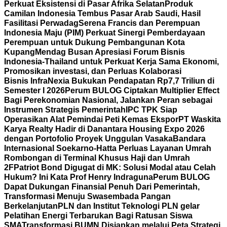
Perkuat Eksistensi di Pasar Afrika Selatan
Produk
Camilan Indonesia Tembus Pasar Arab Saudi, Hasil
Fasilitasi Perwadag
Serena Francis dan Perempuan
Indonesia Maju (PIM) Perkuat Sinergi Pemberdayaan
Perempuan untuk Dukung Pembangunan Kota
Kupang
Mendag Busan Apresiasi Forum Bisnis
Indonesia-Thailand untuk Perkuat Kerja Sama Ekonomi,
Promosikan investasi, dan Perluas Kolaborasi
Bisnis
InfraNexia Bukukan Pendapatan Rp7,7 Triliun di
Semester I 2026
Perum BULOG Ciptakan Multiplier Effect
Bagi Perekonomian Nasional, Jalankan Peran sebagai
Instrumen Strategis Pemerintah
IPC TPK Siap
Operasikan Alat Pemindai Peti Kemas Ekspor
PT Waskita
Karya Realty Hadir di Danantara Housing Expo 2026
dengan Portofolio Proyek Unggulan Vasaka
Bandara
Internasional Soekarno-Hatta Perluas Layanan Umrah
Rombongan di Terminal Khusus Haji dan Umrah
2F
Patriot Bond Digugat di MK: Solusi Modal atau Celah
Hukum? Ini Kata Prof Henry Indraguna
Perum BULOG
Dapat Dukungan Finansial Penuh Dari Pemerintah,
Transformasi Menuju Swasembada Pangan
Berkelanjutan
PLN dan Institut Teknologi PLN gelar
Pelatihan Energi Terbarukan Bagi Ratusan Siswa
SMA
Transformasi BUMN Disiapkan melalui Peta Strategi