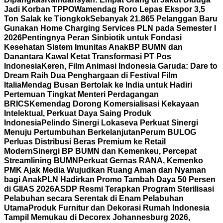
Jadi Korban TPPO
Wamendag Roro Lepas Ekspor 3,5
Ton Salak ke Tiongkok
Sebanyak 21.865 Pelanggan Baru
Gunakan Home Charging Services PLN pada Semester I
2026
Pentingnya Peran Sinbiotik untuk Fondasi
Kesehatan Sistem Imunitas Anak
BP BUMN dan
Danantara Kawal Ketat Transformasi PT Pos
Indonesia
Keren, Film Animasi Indonesia Garuda: Dare to
Dream Raih Dua Penghargaan di Festival Film
Italia
Mendag Busan Bertolak ke India untuk Hadiri
Pertemuan Tingkat Menteri Perdagangan
BRICS
Kemendag Dorong Komersialisasi Kekayaan
Intelektual, Perkuat Daya Saing Produk
Indonesia
Pelindo Sinergi Lokaseva Perkuat Sinergi
Menuju Pertumbuhan Berkelanjutan
Perum BULOG
Perluas Distribusi Beras Premium ke Retail
Modern
Sinergi BP BUMN dan Kemenkeu, Percepat
Streamlining BUMN
Perkuat Gernas RANA, Kemenko
PMK Ajak Media Wujudkan Ruang Aman dan Nyaman
bagi Anak
PLN Hadirkan Promo Tambah Daya 50 Persen
di GIIAS 2026
ASDP Resmi Terapkan Program Sterilisasi
Pelabuhan secara Serentak di Enam Pelabuhan
Utama
Produk Furnitur dan Dekorasi Rumah Indonesia
Tampil Memukau di Decorex Johannesburg 2026,