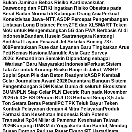
Bukan Jaminan Bebas Risiko Kardiovaskular,
Daewoong dan PERKI Ingatkan Risiko Obesitas pada
Berat Badan Normal di Kalangan Orang Asia
Perkuat
Konektivitas Jawa–NTT, ASDP Percepat Pengembangan
Lintasan Long Distance Ferry
ZTE dan XLSMART Teken
MoU untuk Mengembangkan 5G dan FWA Berbasis AI di
Indonesia
Bandara Husein Sastranegara Kantongi
Sertifikat Layani Pesawat Jet Sekelas Boeing 737-
800
Pembukaan Rute dan Layanan Baru Tingkatkan Arus
Peti Kemas Nasional
Manulife Asia Care Survey
2026: Kemandirian Semakin Dipandang sebagai
“Warisan” Baru Masyarakat Indonesia
Perkuat Sistem
Tata Air untuk Kurangi Risiko Banjir di Jakut, WSBP
Suplai Spun Pile dan Beton Readymix
ASDP Kembali
Gelar Journalism Award 2026
Danantara Bangun Sistem
Pengembangan SDM Kelas Dunia di seluruh Ekosistem
BUMN
PLN Siap Gelar PLN Electric Run pada November
2026 di ICE BSD
Perum BULOG Berhasil Serap 3,5 Juta
Ton Setara Beras Petani
IPC TPK Teluk Bayur Teken
Kontrak Pelayanan dengan 4 Mitra Pelayaran
Produk
Farmasi dan Kesehatan Indonesia Raih Potensi
Transaksi Rp34 Miliar di Pameran Kesehatan Taiwan
2026
Kunjungi UMKM di Yogyakarta dan Bantul, Mendag
Busan Dorong Perluas Pasar Ekspor
PT Hartadinata