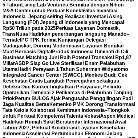
5 Tahun
Living Lab Ventures Bermitra dengan Nihon
M&A Center untuk Perkuat Konektivitas Investasi
Indonesia–Jepang seiring Realisasi Investasi Asing
Langsung (FDI) Jepang di Indonesia yang Mencapai
Rp50 Triliun pada 2025
Perluas Layanan Domestik,
TransNusa Hadirkan penerbangan langsung Manado–
Ternate
IPC TPK Terima Kunjungan Delegasi
Madagaskar, Dorong Modernisasi Layanan Bongkar
Muat Berbasis Digital
Produk Indonesia Diminati di Cili,
Business Matching Juni Raih Potensi Transaksi Rp1,87
Miliar
ASDP Siap Go Live Sterilisasi Enam Pelabuhan
Utama
Hadiri Perayaan 1 Tahun Suherman Widyatomo
Integrated Cancer Center (SWICC), Menkes Budi: Cek
Kesehatan Gratis Langkah Pencegahan sekaligus
Deteksi Dini Kanker
Tingkatkan Pelayanan, Pelindo
Operasikan Terminal 2 Petikemas di Pelabuhan Tanjung
Priok
Perum BULOG Ajak Pengusaha Penggilingan Padi
Jaga Kualitas Beras
Kemenko PMK Dorong Transformasi
Tata Kelola Kolaborasi Kemitraan Indonesia–Tiongkok
untuk Perkuat Kompetensi Talenta Vokasi
Aspen Medical
Hadirkan Rumah Sakit Berstandar Internasional Awal
Tahun 2027, Perkuat Kolaborasi Layanan Kesehatan
Indonesia
Akselerasi Pertumbuhan Ekonomi Jelang