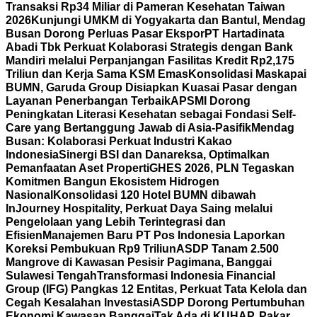
Transaksi Rp34 Miliar di Pameran Kesehatan Taiwan
2026
Kunjungi UMKM di Yogyakarta dan Bantul, Mendag
Busan Dorong Perluas Pasar Ekspor
PT Hartadinata
Abadi Tbk Perkuat Kolaborasi Strategis dengan Bank
Mandiri melalui Perpanjangan Fasilitas Kredit Rp2,175
Triliun dan Kerja Sama KSM Emas
Konsolidasi Maskapai
BUMN, Garuda Group Disiapkan Kuasai Pasar dengan
Layanan Penerbangan Terbaik
APSMI Dorong
Peningkatan Literasi Kesehatan sebagai Fondasi Self-
Care yang Bertanggung Jawab di Asia-Pasifik
Mendag
Busan: Kolaborasi Perkuat Industri Kakao
Indonesia
Sinergi BSI dan Danareksa, Optimalkan
Pemanfaatan Aset Properti
GHES 2026, PLN Tegaskan
Komitmen Bangun Ekosistem Hidrogen
Nasional
Konsolidasi 120 Hotel BUMN dibawah
InJourney Hospitality, Perkuat Daya Saing melalui
Pengelolaan yang Lebih Terintegrasi dan
Efisien
Manajemen Baru PT Pos Indonesia Laporkan
Koreksi Pembukuan Rp9 Triliun
ASDP Tanam 2.500
Mangrove di Kawasan Pesisir Pagimana, Banggai
Sulawesi Tengah
Transformasi Indonesia Financial
Group (IFG) Pangkas 12 Entitas, Perkuat Tata Kelola dan
Cegah Kesalahan Investasi
ASDP Dorong Pertumbuhan
Ekonomi Kawasan Banggai
Tak Ada di KUHAP, Pakar