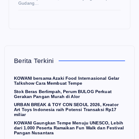
N
Gudang…
E
TO
U
W
S
Y
NE
K
C
SC
N
E
O
O
O,
W
S
a
W
N
Le
AN
St
SE
bih
I
ok
O
dar
Berita Terkini
ber
Be
UL
i
sa
ras
20
1.0
KOWANI bersama Azaki Food Internasional Gelar
U
ma
Be
26,
00
Talkshow Cara Membuat Tempe
Az
rli
Kr
Pe
Stok Beras Berlimpah, Perum BULOG Perkuat
Gerakan Pangan Murah di Alor
aki
mp
eat
ser
URBAN BREAK & TOY CON SEOUL 2026, Kreator
Fo
ah,
or
ta
Art Toys Indonesia raih Potensi Transaksi Rp17
od
Pe
Art
Ra
miliar
Int
ru
To
ma
KOWANI Gaungkan Tempe Menuju UNESCO, Lebih
dari 1.000 Peserta Ramaikan Fun Walk dan Festival
ern
m
ys
ika
Pangan Nusantara