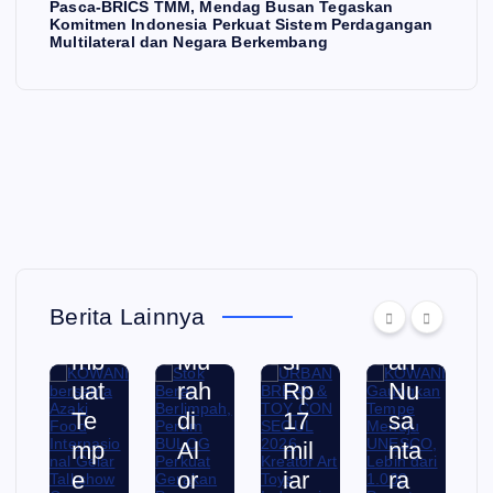
asi
BU
Ind
n
Pasca-BRICS TMM, Mendag Busan Tegaskan
Komitmen Indonesia Perkuat Sistem Perdagangan
on
LO
on
Fu
Multilateral dan Negara Berkembang
al
G
esi
n
Ge
Pe
a
W
lar
rku
rai
alk
Tal
at
h
da
ks
Ge
Po
n
ho
rak
ten
Fe
w
an
si
sti
Ca
Pa
Tra
val
ra
ng
ns
Pa
Berita Lainnya
Me
an
ak
ng
mb
Mu
si
an
uat
rah
Rp
Nu
Te
di
17
sa
mp
Al
mil
nta
e
or
iar
ra