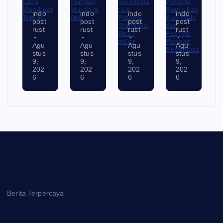
indo
indo
indo
indo
post
post
post
post
rust
rust
rust
rust
Agu
Agu
Agu
Agu
stus
stus
stus
stus
9,
9,
9,
9,
202
202
202
202
6
6
6
6
Berita Terpercaya