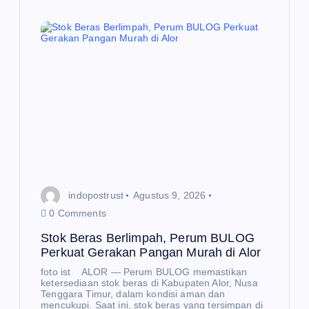
W
S
K
O
W
AN
I
E
K
Ga
O
N
O
un
M
I
gk
U
an
indopostrust
Agustus 9, 2026
RB
Te
0 Comments
AN
mp
Stok Beras Berlimpah, Perum BULOG
BR
e
Perkuat Gerakan Pangan Murah di Alor
EA
Me
foto ist ALOR — Perum BULOG memastikan
K
nuj
ketersediaan stok beras di Kabupaten Alor, Nusa
Tenggara Timur, dalam kondisi aman dan
&
u
mencukupi. Saat ini, stok beras yang tersimpan di