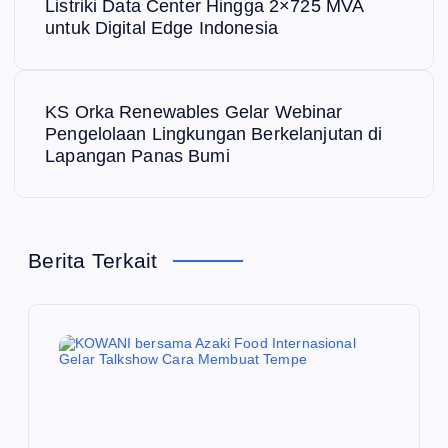
a
Listriki Data Center Hingga 2×725 MVA
untuk Digital Edge Indonesia
v
i
KS Orka Renewables Gelar Webinar
Pengelolaan Lingkungan Berkelanjutan di
g
Lapangan Panas Bumi
a
s
Berita Terkait
i
p
o