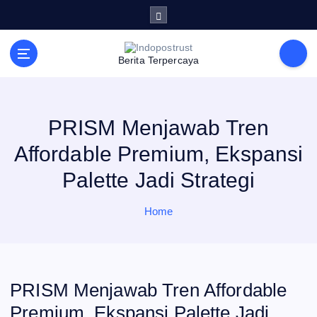
S
k
i
p
t
Berita Terpercaya
o
c
o
n
t
e
PRISM Menjawab Tren
n
t
Affordable Premium, Ekspansi
Palette Jadi Strategi
Home
PRISM Menjawab Tren Affordable
Premium, Ekspansi Palette Jadi