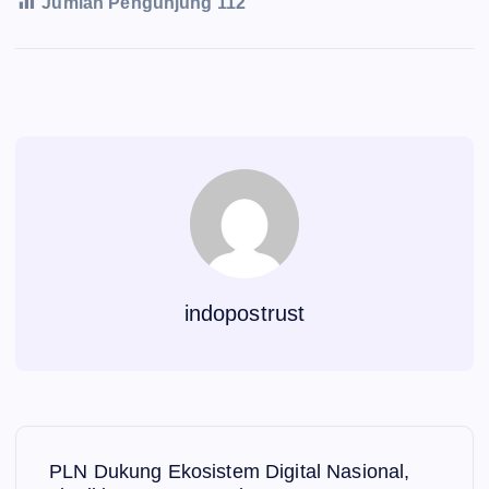
Jumlah Pengunjung
112
indopostrust
N
PLN Dukung Ekosistem Digital Nasional,