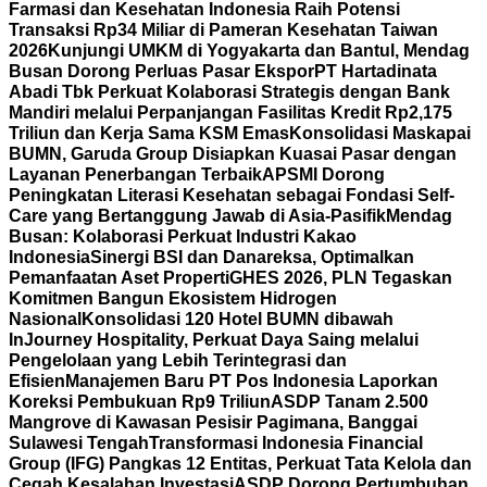
Farmasi dan Kesehatan Indonesia Raih Potensi
Transaksi Rp34 Miliar di Pameran Kesehatan Taiwan
2026
Kunjungi UMKM di Yogyakarta dan Bantul, Mendag
Busan Dorong Perluas Pasar Ekspor
PT Hartadinata
Abadi Tbk Perkuat Kolaborasi Strategis dengan Bank
Mandiri melalui Perpanjangan Fasilitas Kredit Rp2,175
Triliun dan Kerja Sama KSM Emas
Konsolidasi Maskapai
BUMN, Garuda Group Disiapkan Kuasai Pasar dengan
Layanan Penerbangan Terbaik
APSMI Dorong
Peningkatan Literasi Kesehatan sebagai Fondasi Self-
Care yang Bertanggung Jawab di Asia-Pasifik
Mendag
Busan: Kolaborasi Perkuat Industri Kakao
Indonesia
Sinergi BSI dan Danareksa, Optimalkan
Pemanfaatan Aset Properti
GHES 2026, PLN Tegaskan
Komitmen Bangun Ekosistem Hidrogen
Nasional
Konsolidasi 120 Hotel BUMN dibawah
InJourney Hospitality, Perkuat Daya Saing melalui
Pengelolaan yang Lebih Terintegrasi dan
Efisien
Manajemen Baru PT Pos Indonesia Laporkan
Koreksi Pembukuan Rp9 Triliun
ASDP Tanam 2.500
Mangrove di Kawasan Pesisir Pagimana, Banggai
Sulawesi Tengah
Transformasi Indonesia Financial
Group (IFG) Pangkas 12 Entitas, Perkuat Tata Kelola dan
Cegah Kesalahan Investasi
ASDP Dorong Pertumbuhan