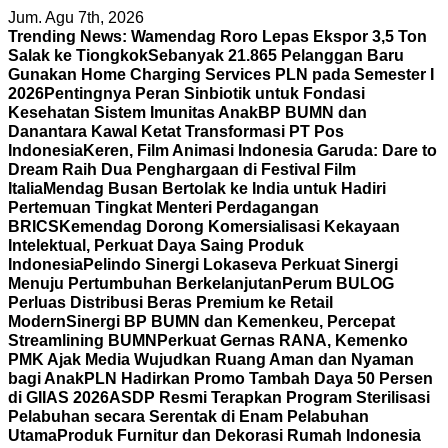
Skip
Jum. Agu 7th, 2026
to
Trending News:
Wamendag Roro Lepas Ekspor 3,5 Ton
content
Salak ke Tiongkok
Sebanyak 21.865 Pelanggan Baru
Gunakan Home Charging Services PLN pada Semester I
2026
Pentingnya Peran Sinbiotik untuk Fondasi
Kesehatan Sistem Imunitas Anak
BP BUMN dan
Danantara Kawal Ketat Transformasi PT Pos
Indonesia
Keren, Film Animasi Indonesia Garuda: Dare to
Dream Raih Dua Penghargaan di Festival Film
Italia
Mendag Busan Bertolak ke India untuk Hadiri
Pertemuan Tingkat Menteri Perdagangan
BRICS
Kemendag Dorong Komersialisasi Kekayaan
Intelektual, Perkuat Daya Saing Produk
Indonesia
Pelindo Sinergi Lokaseva Perkuat Sinergi
Menuju Pertumbuhan Berkelanjutan
Perum BULOG
Perluas Distribusi Beras Premium ke Retail
Modern
Sinergi BP BUMN dan Kemenkeu, Percepat
Streamlining BUMN
Perkuat Gernas RANA, Kemenko
PMK Ajak Media Wujudkan Ruang Aman dan Nyaman
bagi Anak
PLN Hadirkan Promo Tambah Daya 50 Persen
di GIIAS 2026
ASDP Resmi Terapkan Program Sterilisasi
Pelabuhan secara Serentak di Enam Pelabuhan
Utama
Produk Furnitur dan Dekorasi Rumah Indonesia