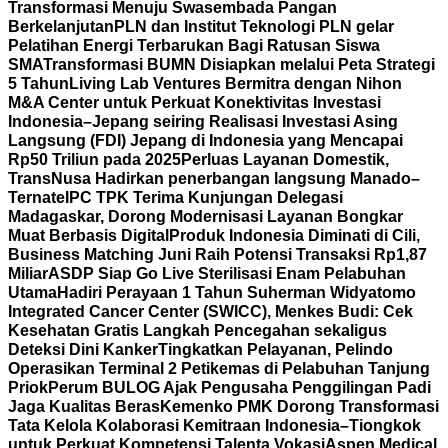
Transformasi Menuju Swasembada Pangan
Berkelanjutan
PLN dan Institut Teknologi PLN gelar
Pelatihan Energi Terbarukan Bagi Ratusan Siswa
SMA
Transformasi BUMN Disiapkan melalui Peta Strategi
5 Tahun
Living Lab Ventures Bermitra dengan Nihon
M&A Center untuk Perkuat Konektivitas Investasi
Indonesia–Jepang seiring Realisasi Investasi Asing
Langsung (FDI) Jepang di Indonesia yang Mencapai
Rp50 Triliun pada 2025
Perluas Layanan Domestik,
TransNusa Hadirkan penerbangan langsung Manado–
Ternate
IPC TPK Terima Kunjungan Delegasi
Madagaskar, Dorong Modernisasi Layanan Bongkar
Muat Berbasis Digital
Produk Indonesia Diminati di Cili,
Business Matching Juni Raih Potensi Transaksi Rp1,87
Miliar
ASDP Siap Go Live Sterilisasi Enam Pelabuhan
Utama
Hadiri Perayaan 1 Tahun Suherman Widyatomo
Integrated Cancer Center (SWICC), Menkes Budi: Cek
Kesehatan Gratis Langkah Pencegahan sekaligus
Deteksi Dini Kanker
Tingkatkan Pelayanan, Pelindo
Operasikan Terminal 2 Petikemas di Pelabuhan Tanjung
Priok
Perum BULOG Ajak Pengusaha Penggilingan Padi
Jaga Kualitas Beras
Kemenko PMK Dorong Transformasi
Tata Kelola Kolaborasi Kemitraan Indonesia–Tiongkok
untuk Perkuat Kompetensi Talenta Vokasi
Aspen Medical