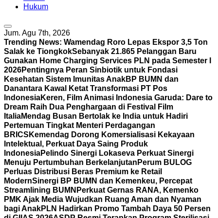
Hukum
Jum. Agu 7th, 2026
Trending News:
Wamendag Roro Lepas Ekspor 3,5 Ton
Salak ke Tiongkok
Sebanyak 21.865 Pelanggan Baru
Gunakan Home Charging Services PLN pada Semester I
2026
Pentingnya Peran Sinbiotik untuk Fondasi
Kesehatan Sistem Imunitas Anak
BP BUMN dan
Danantara Kawal Ketat Transformasi PT Pos
Indonesia
Keren, Film Animasi Indonesia Garuda: Dare to
Dream Raih Dua Penghargaan di Festival Film
Italia
Mendag Busan Bertolak ke India untuk Hadiri
Pertemuan Tingkat Menteri Perdagangan
BRICS
Kemendag Dorong Komersialisasi Kekayaan
Intelektual, Perkuat Daya Saing Produk
Indonesia
Pelindo Sinergi Lokaseva Perkuat Sinergi
Menuju Pertumbuhan Berkelanjutan
Perum BULOG
Perluas Distribusi Beras Premium ke Retail
Modern
Sinergi BP BUMN dan Kemenkeu, Percepat
Streamlining BUMN
Perkuat Gernas RANA, Kemenko
PMK Ajak Media Wujudkan Ruang Aman dan Nyaman
bagi Anak
PLN Hadirkan Promo Tambah Daya 50 Persen
di GIIAS 2026
ASDP Resmi Terapkan Program Sterilisasi