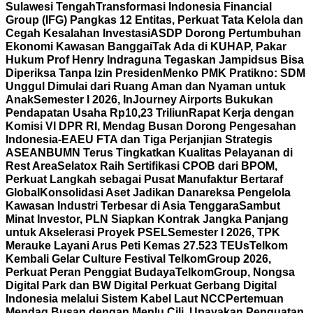
Sulawesi Tengah
Transformasi Indonesia Financial
Group (IFG) Pangkas 12 Entitas, Perkuat Tata Kelola dan
Cegah Kesalahan Investasi
ASDP Dorong Pertumbuhan
Ekonomi Kawasan Banggai
Tak Ada di KUHAP, Pakar
Hukum Prof Henry Indraguna Tegaskan Jampidsus Bisa
Diperiksa Tanpa Izin Presiden
Menko PMK Pratikno: SDM
Unggul Dimulai dari Ruang Aman dan Nyaman untuk
Anak
Semester I 2026, InJourney Airports Bukukan
Pendapatan Usaha Rp10,23 Triliun
Rapat Kerja dengan
Komisi VI DPR RI, Mendag Busan Dorong Pengesahan
Indonesia-EAEU FTA dan Tiga Perjanjian Strategis
ASEAN
BUMN Terus Tingkatkan Kualitas Pelayanan di
Rest Area
Selatox Raih Sertifikasi CPOB dari BPOM,
Perkuat Langkah sebagai Pusat Manufaktur Bertaraf
Global
Konsolidasi Aset Jadikan Danareksa Pengelola
Kawasan Industri Terbesar di Asia Tenggara
Sambut
Minat Investor, PLN Siapkan Kontrak Jangka Panjang
untuk Akselerasi Proyek PSEL
Semester I 2026, TPK
Merauke Layani Arus Peti Kemas 27.523 TEUs
Telkom
Kembali Gelar Culture Festival TelkomGroup 2026,
Perkuat Peran Penggiat Budaya
TelkomGroup, Nongsa
Digital Park dan BW Digital Perkuat Gerbang Digital
Indonesia melalui Sistem Kabel Laut NCC
Pertemuan
Mendag Busan dengan Menlu Cili, Upayakan Penguatan