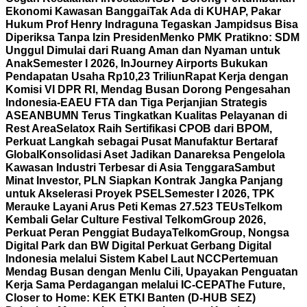
Ekonomi Kawasan Banggai
Tak Ada di KUHAP, Pakar
Hukum Prof Henry Indraguna Tegaskan Jampidsus Bisa
Diperiksa Tanpa Izin Presiden
Menko PMK Pratikno: SDM
Unggul Dimulai dari Ruang Aman dan Nyaman untuk
Anak
Semester I 2026, InJourney Airports Bukukan
Pendapatan Usaha Rp10,23 Triliun
Rapat Kerja dengan
Komisi VI DPR RI, Mendag Busan Dorong Pengesahan
Indonesia-EAEU FTA dan Tiga Perjanjian Strategis
ASEAN
BUMN Terus Tingkatkan Kualitas Pelayanan di
Rest Area
Selatox Raih Sertifikasi CPOB dari BPOM,
Perkuat Langkah sebagai Pusat Manufaktur Bertaraf
Global
Konsolidasi Aset Jadikan Danareksa Pengelola
Kawasan Industri Terbesar di Asia Tenggara
Sambut
Minat Investor, PLN Siapkan Kontrak Jangka Panjang
untuk Akselerasi Proyek PSEL
Semester I 2026, TPK
Merauke Layani Arus Peti Kemas 27.523 TEUs
Telkom
Kembali Gelar Culture Festival TelkomGroup 2026,
Perkuat Peran Penggiat Budaya
TelkomGroup, Nongsa
Digital Park dan BW Digital Perkuat Gerbang Digital
Indonesia melalui Sistem Kabel Laut NCC
Pertemuan
Mendag Busan dengan Menlu Cili, Upayakan Penguatan
Kerja Sama Perdagangan melalui IC-CEPA
The Future,
Closer to Home: KEK ETKI Banten (D-HUB SEZ)