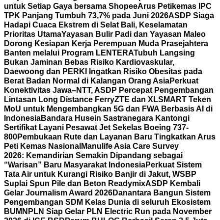
untuk Setiap Gaya bersama Shopee
Arus Petikemas IPC
TPK Panjang Tumbuh 73,7% pada Juni 2026
ASDP Siaga
Hadapi Cuaca Ekstrem di Selat Bali, Keselamatan
Prioritas Utama
Yayasan Bulir Padi dan Yayasan Maleo
Dorong Kesiapan Kerja Perempuan Muda Prasejahtera
Banten melalui Program LENTERA
Tubuh Langsing
Bukan Jaminan Bebas Risiko Kardiovaskular,
Daewoong dan PERKI Ingatkan Risiko Obesitas pada
Berat Badan Normal di Kalangan Orang Asia
Perkuat
Konektivitas Jawa–NTT, ASDP Percepat Pengembangan
Lintasan Long Distance Ferry
ZTE dan XLSMART Teken
MoU untuk Mengembangkan 5G dan FWA Berbasis AI di
Indonesia
Bandara Husein Sastranegara Kantongi
Sertifikat Layani Pesawat Jet Sekelas Boeing 737-
800
Pembukaan Rute dan Layanan Baru Tingkatkan Arus
Peti Kemas Nasional
Manulife Asia Care Survey
2026: Kemandirian Semakin Dipandang sebagai
“Warisan” Baru Masyarakat Indonesia
Perkuat Sistem
Tata Air untuk Kurangi Risiko Banjir di Jakut, WSBP
Suplai Spun Pile dan Beton Readymix
ASDP Kembali
Gelar Journalism Award 2026
Danantara Bangun Sistem
Pengembangan SDM Kelas Dunia di seluruh Ekosistem
BUMN
PLN Siap Gelar PLN Electric Run pada November