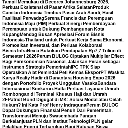
Tampil Memukau di Decorex Johannesburg 2026,
Perkuat Eksistensi di Pasar Afrika Selatan
Produk
Camilan Indonesia Tembus Pasar Arab Saudi, Hasil
Fasilitasi Perwadag
Serena Francis dan Perempuan
Indonesia Maju (PIM) Perkuat Sinergi Pemberdayaan
Perempuan untuk Dukung Pembangunan Kota
Kupang
Mendag Busan Apresiasi Forum Bisnis
Indonesia-Thailand untuk Perkuat Kerja Sama Ekonomi,
Promosikan investasi, dan Perluas Kolaborasi
Bisnis
InfraNexia Bukukan Pendapatan Rp7,7 Triliun di
Semester I 2026
Perum BULOG Ciptakan Multiplier Effect
Bagi Perekonomian Nasional, Jalankan Peran sebagai
Instrumen Strategis Pemerintah
IPC TPK Siap
Operasikan Alat Pemindai Peti Kemas Ekspor
PT Waskita
Karya Realty Hadir di Danantara Housing Expo 2026
dengan Portofolio Proyek Unggulan Vasaka
Bandara
Internasional Soekarno-Hatta Perluas Layanan Umrah
Rombongan di Terminal Khusus Haji dan Umrah
2F
Patriot Bond Digugat di MK: Solusi Modal atau Celah
Hukum? Ini Kata Prof Henry Indraguna
Perum BULOG
Dapat Dukungan Finansial Penuh Dari Pemerintah,
Transformasi Menuju Swasembada Pangan
Berkelanjutan
PLN dan Institut Teknologi PLN gelar
Pelatihan Energi Terbarukan Bagi Ratusan Siswa