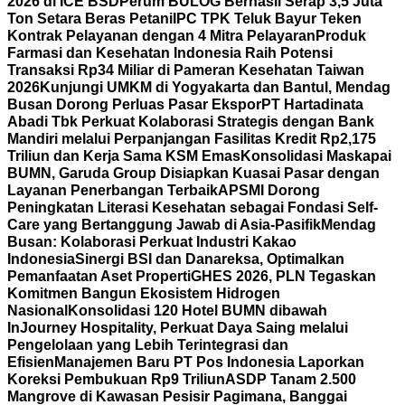
2026 di ICE BSD
Perum BULOG Berhasil Serap 3,5 Juta
Ton Setara Beras Petani
IPC TPK Teluk Bayur Teken
Kontrak Pelayanan dengan 4 Mitra Pelayaran
Produk
Farmasi dan Kesehatan Indonesia Raih Potensi
Transaksi Rp34 Miliar di Pameran Kesehatan Taiwan
2026
Kunjungi UMKM di Yogyakarta dan Bantul, Mendag
Busan Dorong Perluas Pasar Ekspor
PT Hartadinata
Abadi Tbk Perkuat Kolaborasi Strategis dengan Bank
Mandiri melalui Perpanjangan Fasilitas Kredit Rp2,175
Triliun dan Kerja Sama KSM Emas
Konsolidasi Maskapai
BUMN, Garuda Group Disiapkan Kuasai Pasar dengan
Layanan Penerbangan Terbaik
APSMI Dorong
Peningkatan Literasi Kesehatan sebagai Fondasi Self-
Care yang Bertanggung Jawab di Asia-Pasifik
Mendag
Busan: Kolaborasi Perkuat Industri Kakao
Indonesia
Sinergi BSI dan Danareksa, Optimalkan
Pemanfaatan Aset Properti
GHES 2026, PLN Tegaskan
Komitmen Bangun Ekosistem Hidrogen
Nasional
Konsolidasi 120 Hotel BUMN dibawah
InJourney Hospitality, Perkuat Daya Saing melalui
Pengelolaan yang Lebih Terintegrasi dan
Efisien
Manajemen Baru PT Pos Indonesia Laporkan
Koreksi Pembukuan Rp9 Triliun
ASDP Tanam 2.500
Mangrove di Kawasan Pesisir Pagimana, Banggai