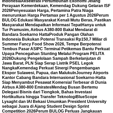
Indonesia
Akselerasi Pertumbuhan Ekonomi Jelang
Perayaan Kemerdekaan, Kemendag Dukung Gelaran ISF
2026
Penyesuaian Harga, Pertamina Patra Niaga
menurunkan Harga Pertamax per 1 Agustus 2026
Perum
BULOG Edukasi Masyarakat Kenali Mutu Beras, Pastikan
Masyarakat Mendapatkan Informasi Tepat
Hanya untuk
Tur Pramusim, Airbus A380-800 Bakal Mendarat di
Bandara Soekarno Hatta
Produk Pangan Olahan
Indonesia Bukukan Potensi Transaksi Rp150,7 Miliar di
Summer Fancy Food Show 2026, Tempe Berpotensi
Tembus Pasar AS
IPC Terminal Petikemas Bantu Perkuat
Upaya Pencegahan Stunting Melalui Program PELITA
2026
Dukung Pengelolaan Sampah Berkelanjutan di
Jawa Barat, PLN Siap Serap Listrik PSEL Legok
Nangka
Kemendag Perkuat Sinergi Pengembangan
Ekspor Sulawesi, Papua, dan Maluku
InJourney Airports
Kantor Cabang Bandara Internasional Soekarno-Hatta
Siap Menyambut Pesawat Komersial Terbesar di Dunia
Airbus A380-800 Emirates
Mendag Busan Bertemu
Delegasi Bisnis dari Tiongkok, Bahas Investasi
Hortikultura hingga Transfer Teknologi
BlueScope
Lysaght dan IAI Bekasi Umumkan President University
sebagai Juara di Ajang Student Design Sprint
Competition 2026
Perum BULOG Perluas Jangkauan