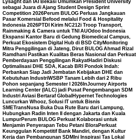
Lysaght dan IAI Bekasi Umumkan President University
sebagai Juara di Ajang Student Design Sprint
Competition 2026
Perum BULOG Perluas Jangkauan
Pasar Komersial Befood melalui Food & Hospitality
Indonesia 2026
PTDI Kirim NC212i Troop Transport,
Rainmaking & Camera untuk TNI AU
Odoo Indonesia
Ekspansi Kantor Baru di Gedung Biomedical Campus,
Perkuat Ekosistem Digital Hub di BSD City
Monitoring
Mitra Penggilingan di Jateng, Dirut BULOG Ahmad Rizal
Ramdhani Pastikan Kualitas Beras Nasional dan Perkuat
Pemberdayaan Penggilingan Rakyat
Hadiri Diskusi
Optimalisasi DHE SDA, Kacab BRI Pondok Indah:
Perbankan Siap Jadi Jembatan Kebijakan DHE dan
Kebutuhan Industri
WSBP Tanam Lebih dari 2 Ribu
Pohon sepanjang Semester I 2026
InJourney Airports
Learning Center (IALC) jadi Pusat Pengembangan SDM
Industri Aviasi Bertaraf Global
Hypernet Technologies
Luncurkan Whooz, Solusi IT untuk Bisnis
SME
TransNusa Buka Dua Rute Baru dari Lampung,
Hubungkan Radin Inten II dengan Jakarta dan Kuala
Lumpur
Perum BULOG Perkuat Kolaborasi untuk
Menjamin Penyerapan Tebu Petani Blora
Perkuat
Keunggulan Kompetitif Bank Mandiri, dengan Kultur
Kerja dan Pembangunan SDM
Ini Inspirasi Tas Lokal