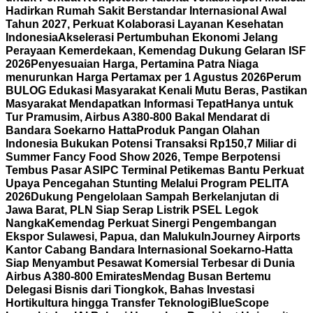
Hadirkan Rumah Sakit Berstandar Internasional Awal
Tahun 2027, Perkuat Kolaborasi Layanan Kesehatan
Indonesia
Akselerasi Pertumbuhan Ekonomi Jelang
Perayaan Kemerdekaan, Kemendag Dukung Gelaran ISF
2026
Penyesuaian Harga, Pertamina Patra Niaga
menurunkan Harga Pertamax per 1 Agustus 2026
Perum
BULOG Edukasi Masyarakat Kenali Mutu Beras, Pastikan
Masyarakat Mendapatkan Informasi Tepat
Hanya untuk
Tur Pramusim, Airbus A380-800 Bakal Mendarat di
Bandara Soekarno Hatta
Produk Pangan Olahan
Indonesia Bukukan Potensi Transaksi Rp150,7 Miliar di
Summer Fancy Food Show 2026, Tempe Berpotensi
Tembus Pasar AS
IPC Terminal Petikemas Bantu Perkuat
Upaya Pencegahan Stunting Melalui Program PELITA
2026
Dukung Pengelolaan Sampah Berkelanjutan di
Jawa Barat, PLN Siap Serap Listrik PSEL Legok
Nangka
Kemendag Perkuat Sinergi Pengembangan
Ekspor Sulawesi, Papua, dan Maluku
InJourney Airports
Kantor Cabang Bandara Internasional Soekarno-Hatta
Siap Menyambut Pesawat Komersial Terbesar di Dunia
Airbus A380-800 Emirates
Mendag Busan Bertemu
Delegasi Bisnis dari Tiongkok, Bahas Investasi
Hortikultura hingga Transfer Teknologi
BlueScope