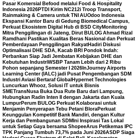
Pasar Komersial Befood melalui Food & Hospitality
Indonesia 2026
PTDI Kirim NC212i Troop Transport,
Rainmaking & Camera untuk TNI AU
Odoo Indonesia
Ekspansi Kantor Baru di Gedung Biomedical Campus,
Perkuat Ekosistem Digital Hub di BSD City
Monitoring
Mitra Penggilingan di Jateng, Dirut BULOG Ahmad Rizal
Ramdhani Pastikan Kualitas Beras Nasional dan Perkuat
Pemberdayaan Penggilingan Rakyat
Hadiri Diskusi
Optimalisasi DHE SDA, Kacab BRI Pondok Indah:
Perbankan Siap Jadi Jembatan Kebijakan DHE dan
Kebutuhan Industri
WSBP Tanam Lebih dari 2 Ribu
Pohon sepanjang Semester I 2026
InJourney Airports
Learning Center (IALC) jadi Pusat Pengembangan SDM
Industri Aviasi Bertaraf Global
Hypernet Technologies
Luncurkan Whooz, Solusi IT untuk Bisnis
SME
TransNusa Buka Dua Rute Baru dari Lampung,
Hubungkan Radin Inten II dengan Jakarta dan Kuala
Lumpur
Perum BULOG Perkuat Kolaborasi untuk
Menjamin Penyerapan Tebu Petani Blora
Perkuat
Keunggulan Kompetitif Bank Mandiri, dengan Kultur
Kerja dan Pembangunan SDM
Ini Inspirasi Tas Lokal
untuk Setiap Gaya bersama Shopee
Arus Petikemas IPC
TPK Panjang Tumbuh 73,7% pada Juni 2026
ASDP Siaga