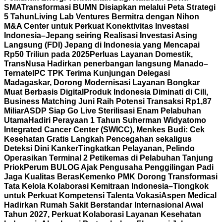
SMA
Transformasi BUMN Disiapkan melalui Peta Strategi
5 Tahun
Living Lab Ventures Bermitra dengan Nihon
M&A Center untuk Perkuat Konektivitas Investasi
Indonesia–Jepang seiring Realisasi Investasi Asing
Langsung (FDI) Jepang di Indonesia yang Mencapai
Rp50 Triliun pada 2025
Perluas Layanan Domestik,
TransNusa Hadirkan penerbangan langsung Manado–
Ternate
IPC TPK Terima Kunjungan Delegasi
Madagaskar, Dorong Modernisasi Layanan Bongkar
Muat Berbasis Digital
Produk Indonesia Diminati di Cili,
Business Matching Juni Raih Potensi Transaksi Rp1,87
Miliar
ASDP Siap Go Live Sterilisasi Enam Pelabuhan
Utama
Hadiri Perayaan 1 Tahun Suherman Widyatomo
Integrated Cancer Center (SWICC), Menkes Budi: Cek
Kesehatan Gratis Langkah Pencegahan sekaligus
Deteksi Dini Kanker
Tingkatkan Pelayanan, Pelindo
Operasikan Terminal 2 Petikemas di Pelabuhan Tanjung
Priok
Perum BULOG Ajak Pengusaha Penggilingan Padi
Jaga Kualitas Beras
Kemenko PMK Dorong Transformasi
Tata Kelola Kolaborasi Kemitraan Indonesia–Tiongkok
untuk Perkuat Kompetensi Talenta Vokasi
Aspen Medical
Hadirkan Rumah Sakit Berstandar Internasional Awal
Tahun 2027, Perkuat Kolaborasi Layanan Kesehatan