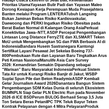
Hadapi Cuaca Ekstrem di Selat Bali, Keselamatan
Prioritas Utama
Yayasan Bulir Padi dan Yayasan Maleo
Dorong Kesiapan Kerja Perempuan Muda Prasejahtera
Banten melalui Program LENTERA
Tubuh Langsing
Bukan Jaminan Bebas Risiko Kardiovaskular,
Daewoong dan PERKI Ingatkan Risiko Obesitas pada
Berat Badan Normal di Kalangan Orang Asia
Perkuat
Konektivitas Jawa–NTT, ASDP Percepat Pengembangan
Lintasan Long Distance Ferry
ZTE dan XLSMART Teken
MoU untuk Mengembangkan 5G dan FWA Berbasis AI di
Indonesia
Bandara Husein Sastranegara Kantongi
Sertifikat Layani Pesawat Jet Sekelas Boeing 737-
800
Pembukaan Rute dan Layanan Baru Tingkatkan Arus
Peti Kemas Nasional
Manulife Asia Care Survey
2026: Kemandirian Semakin Dipandang sebagai
“Warisan” Baru Masyarakat Indonesia
Perkuat Sistem
Tata Air untuk Kurangi Risiko Banjir di Jakut, WSBP
Suplai Spun Pile dan Beton Readymix
ASDP Kembali
Gelar Journalism Award 2026
Danantara Bangun Sistem
Pengembangan SDM Kelas Dunia di seluruh Ekosistem
BUMN
PLN Siap Gelar PLN Electric Run pada November
2026 di ICE BSD
Perum BULOG Berhasil Serap 3,5 Juta
Ton Setara Beras Petani
IPC TPK Teluk Bayur Teken
Kontrak Pelayanan dengan 4 Mitra Pelayaran
Produk