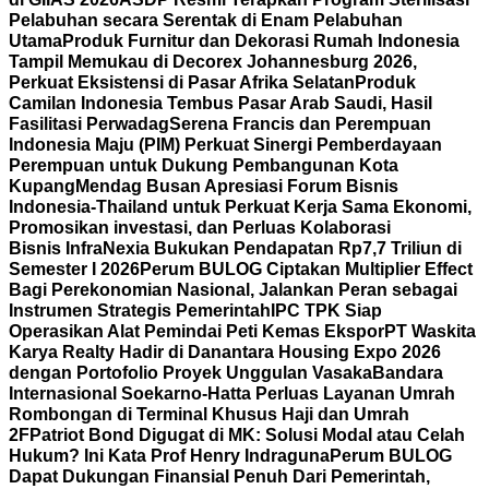
Pelabuhan secara Serentak di Enam Pelabuhan
Utama
Produk Furnitur dan Dekorasi Rumah Indonesia
Tampil Memukau di Decorex Johannesburg 2026,
Perkuat Eksistensi di Pasar Afrika Selatan
Produk
Camilan Indonesia Tembus Pasar Arab Saudi, Hasil
Fasilitasi Perwadag
Serena Francis dan Perempuan
Indonesia Maju (PIM) Perkuat Sinergi Pemberdayaan
Perempuan untuk Dukung Pembangunan Kota
Kupang
Mendag Busan Apresiasi Forum Bisnis
Indonesia-Thailand untuk Perkuat Kerja Sama Ekonomi,
Promosikan investasi, dan Perluas Kolaborasi
Bisnis
InfraNexia Bukukan Pendapatan Rp7,7 Triliun di
Semester I 2026
Perum BULOG Ciptakan Multiplier Effect
Bagi Perekonomian Nasional, Jalankan Peran sebagai
Instrumen Strategis Pemerintah
IPC TPK Siap
Operasikan Alat Pemindai Peti Kemas Ekspor
PT Waskita
Karya Realty Hadir di Danantara Housing Expo 2026
dengan Portofolio Proyek Unggulan Vasaka
Bandara
Internasional Soekarno-Hatta Perluas Layanan Umrah
Rombongan di Terminal Khusus Haji dan Umrah
2F
Patriot Bond Digugat di MK: Solusi Modal atau Celah
Hukum? Ini Kata Prof Henry Indraguna
Perum BULOG
Dapat Dukungan Finansial Penuh Dari Pemerintah,