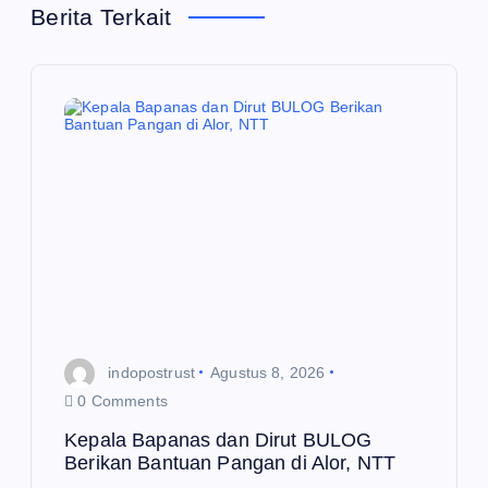
Berita Terkait
s
i
p
o
s
indopostrust
Agustus 8, 2026
0 Comments
Kepala Bapanas dan Dirut BULOG
Berikan Bantuan Pangan di Alor, NTT