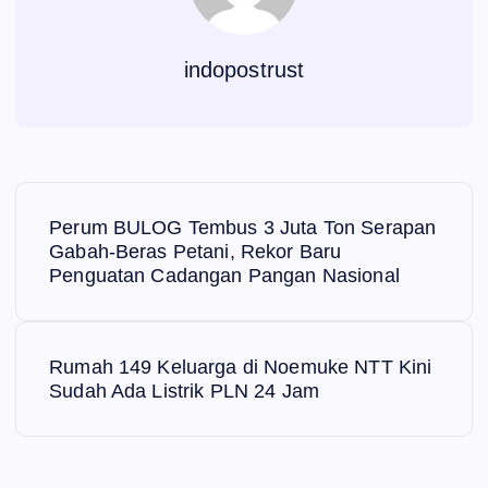
indopostrust
N
Perum BULOG Tembus 3 Juta Ton Serapan
a
Gabah-Beras Petani, Rekor Baru
Penguatan Cadangan Pangan Nasional
v
i
Rumah 149 Keluarga di Noemuke NTT Kini
Sudah Ada Listrik PLN 24 Jam
g
a