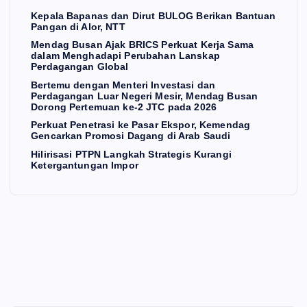
pa
ma
i
Pa
Kepala Bapanas dan Dirut BULOG Berikan Bantuan
Pangan di Alor, NTT
na
dal
Me
sar
Mendag Busan Ajak BRICS Perkuat Kerja Sama
s
am
sir,
Ek
dalam Menghadapi Perubahan Lanskap
da
Me
Me
sp
Perdagangan Global
n
ng
nd
or,
Bertemu dengan Menteri Investasi dan
Perdagangan Luar Negeri Mesir, Mendag Busan
Dir
ha
ag
Ke
Dorong Pertemuan ke-2 JTC pada 2026
ut
da
Bu
me
Perkuat Penetrasi ke Pasar Ekspor, Kemendag
Gencarkan Promosi Dagang di Arab Saudi
BU
pi
sa
nd
Hilirisasi PTPN Langkah Strategis Kurangi
g
LO
Pe
n
ag
Ketergantungan Impor
G
rub
Do
Ge
Be
ah
ron
nc
rik
an
g
ark
an
La
Pe
an
Ba
ns
rte
Pr
ntu
ka
mu
om
an
p
an
osi