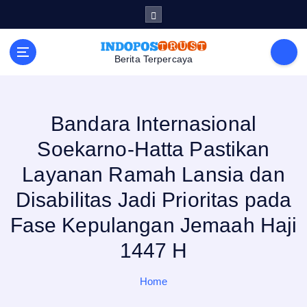
S
k
i
p
t
Berita Terpercaya
o
c
o
n
t
e
Bandara Internasional
n
t
Soekarno-Hatta Pastikan
Layanan Ramah Lansia dan
Disabilitas Jadi Prioritas pada
Fase Kepulangan Jemaah Haji
1447 H
Home