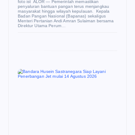
foto ist ALOR — Pemerintah memastikan
penyaluran bantuan pangan terus menjangkau
masyarakat hingga wilayah kepulauan. Kepala
Badan Pangan Nasional (Bapanas) sekaligus
Menteri Pertanian Andi Amran Sulaiman bersama
Direktur Utama Perum…
E
K
O
N
O
M
I
Be
rte
mu
E
K
de
O
N
O
ng
M
I
an