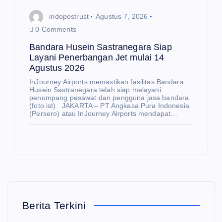
Me
Me
nd
nte
indopostrust
Agustus 7, 2026
ag
ri
0 Comments
Bu
Inv
Bandara Husein Sastranegara Siap
sa
est
Layani Penerbangan Jet mulai 14
Agustus 2026
n
asi
E
K
Aj
da
InJourney Airports memastikan fasilitas Bandara
O
N
Husein Sastranegara telah siap melayani
O
ak
n
penumpang pesawat dan pengguna jasa bandara.
M
I
(foto ist) JAKARTA – PT Angkasa Pura Indonesia
BR
Pe
(Persero) atau InJourney Airports mendapat…
IC
rda
Pe
S
ga
rku
N
E
Pe
ng
at
W
S
rku
an
Pe
Ke
at
Lu
net
pal
Ke
ar
ras
a
rja
Ne
i
Berita Terkini
Ba
Sa
ger
ke