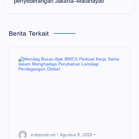
penyeberangan Jakarta–Malahayati
g
a
Berita Terkait
s
i
p
o
s
indopostrust
Agustus 8, 2026