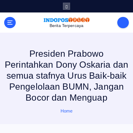
S
k
i
p
t
Berita Terpercaya
o
c
o
n
t
e
Presiden Prabowo
n
t
Perintahkan Dony Oskaria dan
semua stafnya Urus Baik-baik
Pengelolaan BUMN, Jangan
Bocor dan Menguap
Home