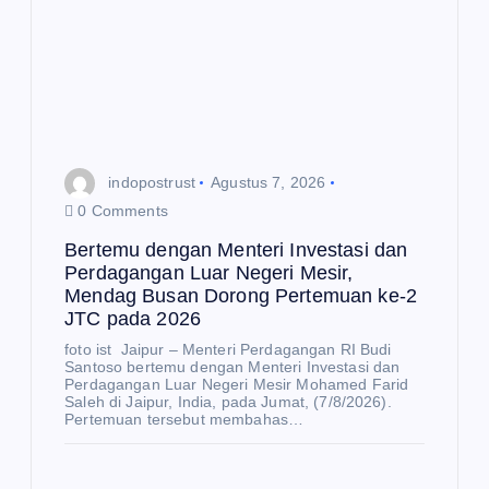
Be
rte
mu
E
K
de
O
N
O
ng
M
I
an
Me
Me
indopostrust
Agustus 7, 2026
nd
nte
0 Comments
ag
ri
Bertemu dengan Menteri Investasi dan
Bu
Inv
Perdagangan Luar Negeri Mesir,
sa
est
Mendag Busan Dorong Pertemuan ke-2
JTC pada 2026
n
asi
E
K
Aj
da
foto ist Jaipur – Menteri Perdagangan RI Budi
O
N
Santoso bertemu dengan Menteri Investasi dan
O
ak
n
Perdagangan Luar Negeri Mesir Mohamed Farid
M
I
Saleh di Jaipur, India, pada Jumat, (7/8/2026).
BR
Pe
Pertemuan tersebut membahas…
IC
rda
Pe
S
ga
rku