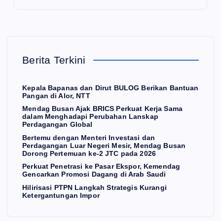
Pe
ng
at
rku
an
Pe
at
Lu
net
Ke
ar
ras
E
K
rja
Ne
i
Berita Terkini
O
N
O
Sa
ger
ke
M
I
ma
i
Pa
Kepala Bapanas dan Dirut BULOG Berikan Bantuan
Pangan di Alor, NTT
dal
Me
sar
Hili
Mendag Busan Ajak BRICS Perkuat Kerja Sama
am
sir,
Ek
ris
dalam Menghadapi Perubahan Lanskap
Me
Me
sp
asi
Perdagangan Global
ng
nd
or,
PT
Bertemu dengan Menteri Investasi dan
Perdagangan Luar Negeri Mesir, Mendag Busan
ha
ag
Ke
PN
Dorong Pertemuan ke-2 JTC pada 2026
da
Bu
me
La
Perkuat Penetrasi ke Pasar Ekspor, Kemendag
Gencarkan Promosi Dagang di Arab Saudi
U
pi
sa
nd
ng
Hilirisasi PTPN Langkah Strategis Kurangi
Pe
n
ag
ka
Ketergantungan Impor
rub
Do
Ge
h
ah
ron
nc
Str