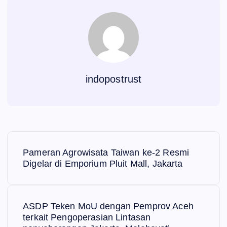
indopostrust
N
Pameran Agrowisata Taiwan ke-2 Resmi
a
Digelar di Emporium Pluit Mall, Jakarta
v
ASDP Teken MoU dengan Pemprov Aceh
i
terkait Pengoperasian Lintasan