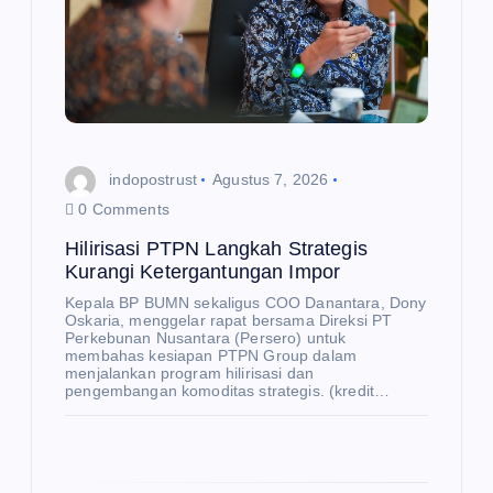
o
s
indopostrust
Agustus 7, 2026
0 Comments
Hilirisasi PTPN Langkah Strategis
E
K
Kurangi Ketergantungan Impor
O
N
O
Kepala BP BUMN sekaligus COO Danantara, Dony
M
I
Oskaria, menggelar rapat bersama Direksi PT
Perkebunan Nusantara (Persero) untuk
membahas kesiapan PTPN Group dalam
BP
menjalankan program hilirisasi dan
BU
pengembangan komoditas strategis. (kredit…
M
N,
Da