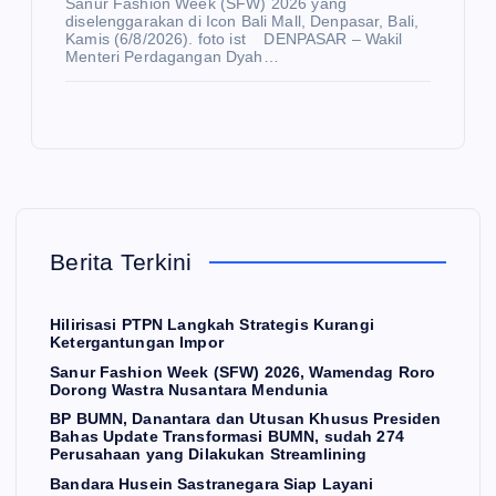
ha
Sanur Fashion Week (SFW) 2026 yang
diselenggarakan di Icon Bali Mall, Denpasar, Bali,
r
s
Kamis (6/8/2026). foto ist DENPASAR – Wakil
N
E
Menteri Perdagangan Dyah…
Up
W
S
dat
e
Ba
Tra
nd
E
K
nsf
ara
O
N
N
O
E
or
Hu
M
W
I
S
ma
sei
Berita Terkini
si
n
Tel
Ra
BU
Sa
ko
md
Hilirisasi PTPN Langkah Strategis Kurangi
M
str
m
an
Ketergantungan Impor
N,
an
Pe
sy
Sanur Fashion Week (SFW) 2026, Wamendag Roro
su
eg
rce
ah:
Dorong Wastra Nusantara Mendunia
da
ara
pat
E
BP BUMN, Danantara dan Utusan Khusus Presiden
Bahas Update Transformasi BUMN, sudah 274
h
Si
Str
mp
Perusahaan yang Dilakukan Streamlining
27
ap
ate
at
Bandara Husein Sastranegara Siap Layani