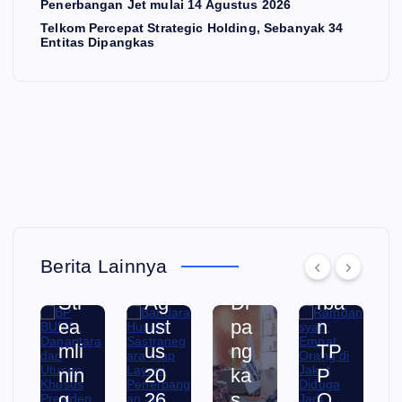
Penerbangan Jet mulai 14 Agustus 2026
4
La
gic
Or
Telkom Percepat Strategic Holding, Sebanyak 34
Pe
ya
Ho
an
Entitas Dipangkas
rus
ni
ldi
g
ah
Pe
ng,
di
n
aa
ner
Se
Ja
n
ba
ba
kut
ya
ng
ny
Di
ng
an
ak
du
Dil
Jet
34
ga
ak
mu
En
Ja
uk
lai
tita
di
Berita Lainnya
an
14
s
Ko
Str
Ag
Di
rba
ea
ust
pa
n
mli
us
ng
TP
nin
20
ka
P
g
26
s
O