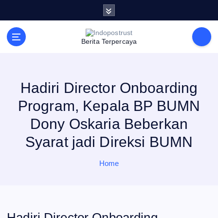
S
k
i
p
t
Berita Terpercaya
o
c
o
n
t
e
Hadiri Director Onboarding
n
t
Program, Kepala BP BUMN
Dony Oskaria Beberkan
Syarat jadi Direksi BUMN
Home
Hadiri Director Onboarding