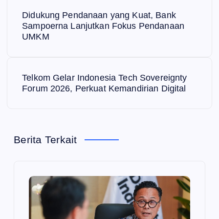
N
Didukung Pendanaan yang Kuat, Bank
a
Sampoerna Lanjutkan Fokus Pendanaan
UMKM
v
i
Telkom Gelar Indonesia Tech Sovereignty
Forum 2026, Perkuat Kemandirian Digital
g
a
Berita Terkait
s
i
p