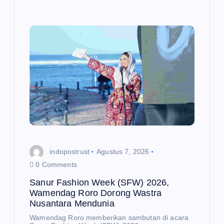
na
nta
ra
da
n
Ut
us
an
Kh
us
us
indopostrust
Agustus 7, 2026
Pr
0 Comments
esi
Sanur Fashion Week (SFW) 2026,
de
Wamendag Roro Dorong Wastra
n
Nusantara Mendunia
Ba
Wamendag Roro memberikan sambutan di acara