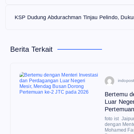
a
v
KSP Dudung Abdurachman Tinjau Pelindo, Dukun
i
Berita Terkait
g
a
indopost
s
Bertemu d
i
Luar Nege
Pertemuan
p
foto ist Jai
dengan Mente
Mohamed Farid