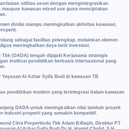
anfaatan utilitas asset dengan mengintegrasikan
men maupun kawasan mixed use guna menciptakan
tan.
emen dinilai mampu meningkatkan aktivitas kawasan,
roperti.
andang sebagai fasilitas pelengkap, melainkan elemen
igus meningkatkan daya tarik investasi.
 Tbk (DADA) tengah dijajaki Kerjasama strategis
n institusi pendidikan berbasis internasional yang
an.
or Yayasan Al Azhar Syifa Budi di kawasan TB
as pendidikan modern yang terintegrasi dalam kawasan
 panjang DADA untuk meningkatkan nilai tambah proyek
n industri properti yang semakin kompetitif.
ond Citra Propertindo Tbk Adam Bilfaqih, Direktur PT
asan Al Azhar Syifa Budi Dr. H. Hamid Chalid, S.H.,