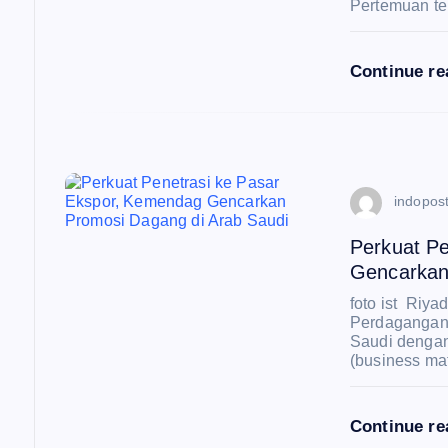
o
Pertemuan t
s
Continue r
indopost
Perkuat P
Gencarkan
foto ist Riy
Perdagangan
Saudi dengan 
(business mat
Continue r