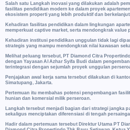
Salah satu Langkah inovasi yang dilakukan adalah pem
fasilitas pendidikan modern ke dalam proyek aparte
ekosistem properti yang lebih produktif dan berkelanju
Kehadiran fasilitas pendidikan dalam lingkungan apart
memperkuat captive market, serta mendongkrak value p
Kehadiran institusi pendidikan unggulan tidak lagi dip
strategis yang mampu mendongkrak nilai kawasan sekal
Melihat peluang tersebut, PT Diamond Citra Propertindo
dengan Yayasan Al Azhar Syifa Budi dalam pengembanga
terintegrasi dengan sejumlah proyek unggulan persero
Penjajakan awal kerja sama tersebut dilakukan di kant
Simatupang, Jakarta.
Pertemuan itu membahas potensi pengembangan fasilit
hunian dan komersial milik perseroan.
Langkah tersebut menjadi bagian dari strategi jangka
sekaligus menciptakan diferensiasi di tengah persainga
Hadir dalam pertemuan tersebut Direktur Utama PT Diam
Diamond Citra Propertindo Tbk Bayu Setiawan, Ketua Yay