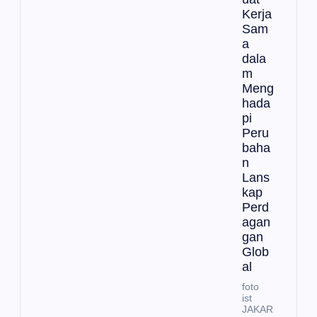
Kerja
Sam
a
dala
m
Meng
hada
pi
Peru
baha
n
Lans
kap
Perd
agan
gan
Glob
al
foto
ist
JAKAR