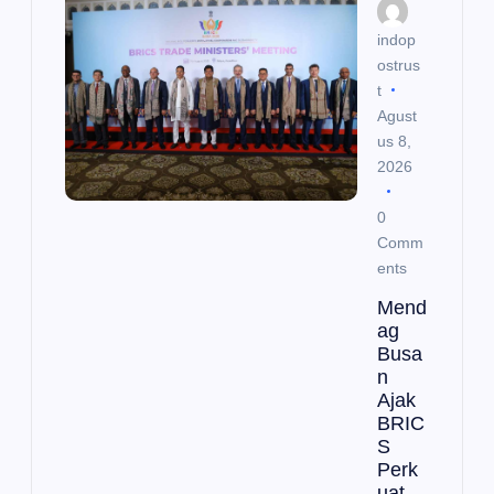
p
indop
o
ostrus
t
s
Agust
us 8,
2026
0
Comm
ents
Mend
ag
Busa
n
Ajak
BRIC
S
Perk
uat