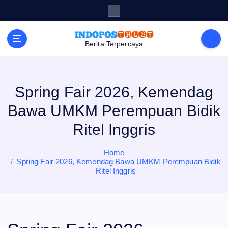
S
k
i
p
t
Berita Terpercaya
o
c
o
n
t
e
Spring Fair 2026, Kemendag
n
t
Bawa UMKM Perempuan Bidik
Ritel Inggris
Home
Spring Fair 2026, Kemendag Bawa UMKM Perempuan Bidik
Ritel Inggris