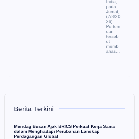
India,
pada
Jumat,
(7/8/20
26).
Pertem
uan
terseb
ut
memb
ahas…
Berita Terkini
Mendag Busan Ajak BRICS Perkuat Kerja Sama
dalam Menghadapi Perubahan Lanskap
Perdagangan Global