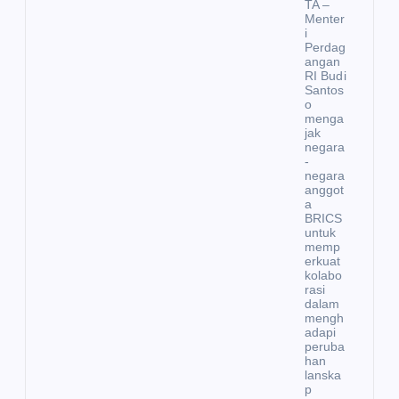
TA –
Menter
i
Perdag
angan
RI Budi
Santos
o
menga
jak
negara
-
negara
anggot
a
BRICS
untuk
memp
erkuat
kolabo
rasi
dalam
mengh
adapi
peruba
han
lanska
p