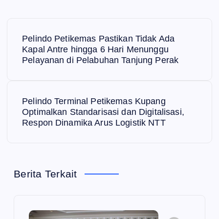
N
Pelindo Petikemas Pastikan Tidak Ada
a
Kapal Antre hingga 6 Hari Menunggu
Pelayanan di Pelabuhan Tanjung Perak
v
i
Pelindo Terminal Petikemas Kupang
Optimalkan Standarisasi dan Digitalisasi,
g
Respon Dinamika Arus Logistik NTT
a
s
Berita Terkait
i