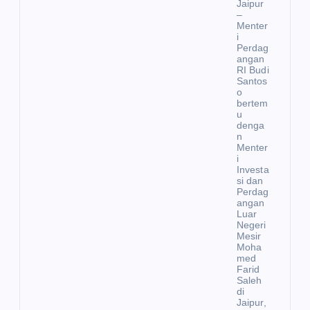
Jaipur
–
Menter
i
Perdag
angan
RI Budi
Santos
o
bertem
u
denga
n
Menter
i
Investa
si dan
Perdag
angan
Luar
Negeri
Mesir
Moha
med
Farid
Saleh
di
Jaipur,