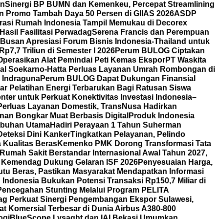
rn
Sinergi BP BUMN dan Kemenkeu, Percepat Streamlining
n Promo Tambah Daya 50 Persen di GIIAS 2026
ASDP
orasi Rumah Indonesia Tampil Memukau di Decorex
asil Fasilitasi Perwadag
Serena Francis dan Perempuan
Busan Apresiasi Forum Bisnis Indonesia-Thailand untuk
7,7 Triliun di Semester I 2026
Perum BULOG Ciptakan
Operasikan Alat Pemindai Peti Kemas Ekspor
PT Waskita
nal Soekarno-Hatta Perluas Layanan Umrah Rombongan di
y Indraguna
Perum BULOG Dapat Dukungan Finansial
lar Pelatihan Energi Terbarukan Bagi Ratusan Siswa
ter untuk Perkuat Konektivitas Investasi Indonesia–
Perluas Layanan Domestik, TransNusa Hadirkan
an Bongkar Muat Berbasis Digital
Produk Indonesia
labuhan Utama
Hadiri Perayaan 1 Tahun Suherman
eteksi Dini Kanker
Tingkatkan Pelayanan, Pelindo
Kualitas Beras
Kemenko PMK Dorong Transformasi Tata
Rumah Sakit Berstandar Internasional Awal Tahun 2027,
 Kemendag Dukung Gelaran ISF 2026
Penyesuaian Harga,
u Beras, Pastikan Masyarakat Mendapatkan Informasi
Indonesia Bukukan Potensi Transaksi Rp150,7 Miliar di
Pencegahan Stunting Melalui Program PELITA
g Perkuat Sinergi Pengembangan Ekspor Sulawesi,
t Komersial Terbesar di Dunia Airbus A380-800
ogi
BlueScope Lysaght dan IAI Bekasi Umumkan