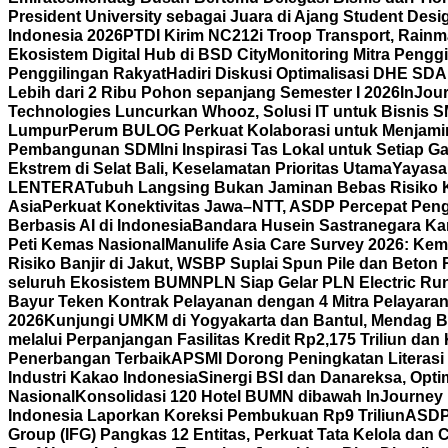
President University sebagai Juara di Ajang Student Desi
Indonesia 2026
PTDI Kirim NC212i Troop Transport, Rain
Ekosistem Digital Hub di BSD City
Monitoring Mitra Pengg
Penggilingan Rakyat
Hadiri Diskusi Optimalisasi DHE SD
Lebih dari 2 Ribu Pohon sepanjang Semester I 2026
InJour
Technologies Luncurkan Whooz, Solusi IT untuk Bisnis 
Lumpur
Perum BULOG Perkuat Kolaborasi untuk Menjamin
Pembangunan SDM
Ini Inspirasi Tas Lokal untuk Setiap
Ekstrem di Selat Bali, Keselamatan Prioritas Utama
Yayasa
LENTERA
Tubuh Langsing Bukan Jaminan Bebas Risiko K
Asia
Perkuat Konektivitas Jawa–NTT, ASDP Percepat Pen
Berbasis AI di Indonesia
Bandara Husein Sastranegara Kant
Peti Kemas Nasional
Manulife Asia Care Survey 2026: Ke
Risiko Banjir di Jakut, WSBP Suplai Spun Pile dan Beton
seluruh Ekosistem BUMN
PLN Siap Gelar PLN Electric R
Bayur Teken Kontrak Pelayanan dengan 4 Mitra Pelayara
2026
Kunjungi UMKM di Yogyakarta dan Bantul, Mendag B
melalui Perpanjangan Fasilitas Kredit Rp2,175 Triliun d
Penerbangan Terbaik
APSMI Dorong Peningkatan Literasi 
Industri Kakao Indonesia
Sinergi BSI dan Danareksa, Opti
Nasional
Konsolidasi 120 Hotel BUMN dibawah InJourney Ho
Indonesia Laporkan Koreksi Pembukuan Rp9 Triliun
ASDP 
Group (IFG) Pangkas 12 Entitas, Perkuat Tata Kelola dan