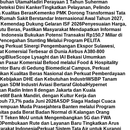
labuhan Utama
Hadiri Perayaan 1 Tahun Suherman
eteksi Dini Kanker
Tingkatkan Pelayanan, Pelindo
Kualitas Beras
Kemenko PMK Dorong Transformasi Tata
Rumah Sakit Berstandar Internasional Awal Tahun 2027,
 Kemendag Dukung Gelaran ISF 2026
Penyesuaian Harga,
u Beras, Pastikan Masyarakat Mendapatkan Informasi
Indonesia Bukukan Potensi Transaksi Rp150,7 Miliar di
Pencegahan Stunting Melalui Program PELITA
g Perkuat Sinergi Pengembangan Ekspor Sulawesi,
t Komersial Terbesar di Dunia Airbus A380-800
ogi
BlueScope Lysaght dan IAI Bekasi Umumkan
 Pasar Komersial Befood melalui Food & Hospitality
ntor Baru di Gedung Biomedical Campus, Perkuat
tikan Kualitas Beras Nasional dan Perkuat Pemberdayaan
 Kebijakan DHE dan Kebutuhan Industri
WSBP Tanam
an SDM Industri Aviasi Bertaraf Global
Hypernet
 Radin Inten II dengan Jakarta dan Kuala
itif Bank Mandiri, dengan Kultur Kerja dan
uh 73,7% pada Juni 2026
ASDP Siaga Hadapi Cuaca
erempuan Muda Prasejahtera Banten melalui Program
itas pada Berat Badan Normal di Kalangan Orang
T Teken MoU untuk Mengembangkan 5G dan FWA
0
Pembukaan Rute dan Layanan Baru Tingkatkan Arus
arakat Indonesia
Perkuat Sistem Tata Air untuk Kurangi