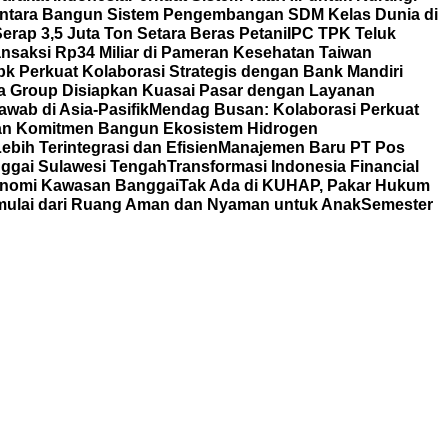
ntara Bangun Sistem Pengembangan SDM Kelas Dunia di
rap 3,5 Juta Ton Setara Beras Petani
IPC TPK Teluk
nsaksi Rp34 Miliar di Pameran Kesehatan Taiwan
bk Perkuat Kolaborasi Strategis dengan Bank Mandiri
a Group Disiapkan Kuasai Pasar dengan Layanan
wab di Asia-Pasifik
Mendag Busan: Kolaborasi Perkuat
an Komitmen Bangun Ekosistem Hidrogen
bih Terintegrasi dan Efisien
Manajemen Baru PT Pos
ggai Sulawesi Tengah
Transformasi Indonesia Financial
nomi Kawasan Banggai
Tak Ada di KUHAP, Pakar Hukum
mulai dari Ruang Aman dan Nyaman untuk Anak
Semester