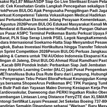
saksi Rp1,87 Miliar
ASDP Siap Go Live Sterilisasi Enam Pe
di: Cek Kesehatan Gratis Langkah Pencegahan sekaligus D
riok
Perum BULOG Ajak Pengusaha Penggilingan Padi Jaga 
erkuat Kompetensi Talenta Vokasi
Aspen Medical Hadirkan 
rasi Pertumbuhan Ekonomi Jelang Perayaan Kemerdekaan,
 Agustus 2026
Perum BULOG Edukasi Masyarakat Kenali Mut
Mendarat di Bandara Soekarno Hatta
Produk Pangan Olahan 
us Pasar AS
IPC Terminal Petikemas Bantu Perkuat Upaya 
Barat, PLN Siap Serap Listrik PSEL Legok Nangka
Kemenda
dara Internasional Soekarno-Hatta Siap Menyambut Pesawa
kok, Bahas Investasi Hortikultura hingga Transfer Teknol
gn Sprint Competition 2026
Perum BULOG Perluas Jangkauan
making & Camera untuk TNI AU
Odoo Indonesia Ekspansi Ka
ilingan di Jateng, Dirut BULOG Ahmad Rizal Ramdhani Pas
A, Kacab BRI Pondok Indah: Perbankan Siap Jadi Jembatan
ney Airports Learning Center (IALC) jadi Pusat Pengembang
SME
TransNusa Buka Dua Rute Baru dari Lampung, Hubungkan
 Penyerapan Tebu Petani Blora
Perkuat Keunggulan Kompet
 Gaya bersama Shopee
Arus Petikemas IPC TPK Panjang Tumb
n Bulir Padi dan Yayasan Maleo Dorong Kesiapan Kerja P
ardiovaskular, Daewoong dan PERKI Ingatkan Risiko Obes
gembangan Lintasan Long Distance Ferry
ZTE dan XLSMAR
ongi Sertifikat Layani Pesawat Jet Sekelas Boeing 737-80
mandirian Semakin Dipandang sebagai “Warisan” Baru Masy