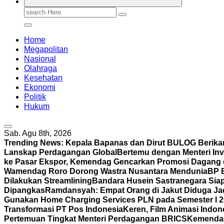
Search
for:
Home
Megapolitan
Nasional
Olahraga
Kesehatan
Ekonomi
Politik
Hukum
Sab. Agu 8th, 2026
Trending News:
Kepala Bapanas dan Dirut BULOG Berikan
Lanskap Perdagangan Global
Bertemu dengan Menteri In
ke Pasar Ekspor, Kemendag Gencarkan Promosi Dagang d
Wamendag Roro Dorong Wastra Nusantara Mendunia
BP 
Dilakukan Streamlining
Bandara Husein Sastranegara Siap
Dipangkas
Ramdansyah: Empat Orang di Jakut Diduga J
Gunakan Home Charging Services PLN pada Semester I 
Transformasi PT Pos Indonesia
Keren, Film Animasi Indone
Pertemuan Tingkat Menteri Perdagangan BRICS
Kemendag 