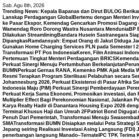
Skip
Sab. Agu 8th, 2026
to
Trending News:
Kepala Bapanas dan Dirut BULOG Berikan
content
Lanskap Perdagangan Global
Bertemu dengan Menteri In
ke Pasar Ekspor, Kemendag Gencarkan Promosi Dagang d
Wamendag Roro Dorong Wastra Nusantara Mendunia
BP 
Dilakukan Streamlining
Bandara Husein Sastranegara Siap
Dipangkas
Ramdansyah: Empat Orang di Jakut Diduga J
Gunakan Home Charging Services PLN pada Semester I 
Transformasi PT Pos Indonesia
Keren, Film Animasi Indone
Pertemuan Tingkat Menteri Perdagangan BRICS
Kemendag 
Perkuat Sinergi Menuju Pertumbuhan Berkelanjutan
Perum
BUMN
Perkuat Gernas RANA, Kemenko PMK Ajak Media 
Resmi Terapkan Program Sterilisasi Pelabuhan secara S
Johannesburg 2026, Perkuat Eksistensi di Pasar Afrika Se
Indonesia Maju (PIM) Perkuat Sinergi Pemberdayaan P
Perkuat Kerja Sama Ekonomi, Promosikan investasi, dan 
Multiplier Effect Bagi Perekonomian Nasional, Jalankan P
Karya Realty Hadir di Danantara Housing Expo 2026 deng
Terminal Khusus Haji dan Umrah 2F
Patriot Bond Digugat 
Penuh Dari Pemerintah, Transformasi Menuju Swasembad
SMA
Transformasi BUMN Disiapkan melalui Peta Strategi 
Jepang seiring Realisasi Investasi Asing Langsung (FDI)
penerbangan langsung Manado–Ternate
IPC TPK Terima 