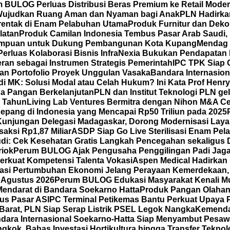
 BULOG Perluas Distribusi Beras Premium ke Retail Mode
Wujudkan Ruang Aman dan Nyaman bagi Anak
PLN Hadirka
erentak di Enam Pelabuhan Utama
Produk Furnitur dan Dek
latan
Produk Camilan Indonesia Tembus Pasar Arab Saudi, H
erempuan untuk Dukung Pembangunan Kota Kupang
Mendag 
Perluas Kolaborasi Bisnis
InfraNexia Bukukan Pendapatan Rp
eran sebagai Instrumen Strategis Pemerintah
IPC TPK Siap 
an Portofolio Proyek Unggulan Vasaka
Bandara Internasio
di MK: Solusi Modal atau Celah Hukum? Ini Kata Prof Henr
a Pangan Berkelanjutan
PLN dan Institut Teknologi PLN ge
5 Tahun
Living Lab Ventures Bermitra dengan Nihon M&A Cen
 Jepang di Indonesia yang Mencapai Rp50 Triliun pada 2025
Kunjungan Delegasi Madagaskar, Dorong Modernisasi Layan
saksi Rp1,87 Miliar
ASDP Siap Go Live Sterilisasi Enam Pe
di: Cek Kesehatan Gratis Langkah Pencegahan sekaligus D
riok
Perum BULOG Ajak Pengusaha Penggilingan Padi Jaga 
erkuat Kompetensi Talenta Vokasi
Aspen Medical Hadirkan 
rasi Pertumbuhan Ekonomi Jelang Perayaan Kemerdekaan,
 Agustus 2026
Perum BULOG Edukasi Masyarakat Kenali Mut
Mendarat di Bandara Soekarno Hatta
Produk Pangan Olahan 
us Pasar AS
IPC Terminal Petikemas Bantu Perkuat Upaya 
Barat, PLN Siap Serap Listrik PSEL Legok Nangka
Kemenda
dara Internasional Soekarno-Hatta Siap Menyambut Pesawa
kok, Bahas Investasi Hortikultura hingga Transfer Teknol