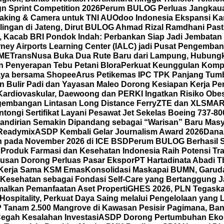
gn Sprint Competition 2026
Perum BULOG Perluas Jangkauan
making & Camera untuk TNI AU
Odoo Indonesia Ekspansi Ka
ilingan di Jateng, Dirut BULOG Ahmad Rizal Ramdhani Pas
A, Kacab BRI Pondok Indah: Perbankan Siap Jadi Jembatan
ney Airports Learning Center (IALC) jadi Pusat Pengembang
SME
TransNusa Buka Dua Rute Baru dari Lampung, Hubungkan
 Penyerapan Tebu Petani Blora
Perkuat Keunggulan Kompet
 Gaya bersama Shopee
Arus Petikemas IPC TPK Panjang Tumb
n Bulir Padi dan Yayasan Maleo Dorong Kesiapan Kerja P
ardiovaskular, Daewoong dan PERKI Ingatkan Risiko Obes
gembangan Lintasan Long Distance Ferry
ZTE dan XLSMAR
ongi Sertifikat Layani Pesawat Jet Sekelas Boeing 737-80
mandirian Semakin Dipandang sebagai “Warisan” Baru Masy
 Readymix
ASDP Kembali Gelar Journalism Award 2026
Dana
un pada November 2026 di ICE BSD
Perum BULOG Berhasil Se
n
Produk Farmasi dan Kesehatan Indonesia Raih Potensi Tra
usan Dorong Perluas Pasar Ekspor
PT Hartadinata Abadi T
an Kerja Sama KSM Emas
Konsolidasi Maskapai BUMN, Garud
Kesehatan sebagai Fondasi Self-Care yang Bertanggung Ja
malkan Pemanfaatan Aset Properti
GHES 2026, PLN Tegask
spitality, Perkuat Daya Saing melalui Pengelolaan yang Le
Tanam 2.500 Mangrove di Kawasan Pesisir Pagimana, Ban
 Cegah Kesalahan Investasi
ASDP Dorong Pertumbuhan Eko