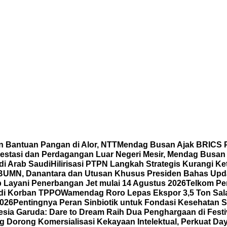
 Bantuan Pangan di Alor, NTT
Mendag Busan Ajak BRICS P
vestasi dan Perdagangan Luar Negeri Mesir, Mendag Busa
i Arab Saudi
Hilirisasi PTPN Langkah Strategis Kurangi K
BUMN, Danantara dan Utusan Khusus Presiden Bahas Upd
 Layani Penerbangan Jet mulai 14 Agustus 2026
Telkom Per
adi Korban TPPO
Wamendag Roro Lepas Ekspor 3,5 Ton Sal
2026
Pentingnya Peran Sinbiotik untuk Fondasi Kesehatan S
sia Garuda: Dare to Dream Raih Dua Penghargaan di Festiva
Dorong Komersialisasi Kekayaan Intelektual, Perkuat Da