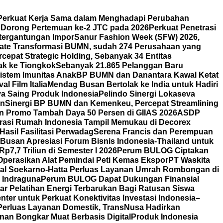
erkuat Kerja Sama dalam Menghadapi Perubahan
n Dorong Pertemuan ke-2 JTC pada 2026
Perkuat Penetrasi
etergantungan Impor
Sanur Fashion Week (SFW) 2026,
ate Transformasi BUMN, sudah 274 Perusahaan yang
cepat Strategic Holding, Sebanyak 34 Entitas
ak ke Tiongkok
Sebanyak 21.865 Pelanggan Baru
istem Imunitas Anak
BP BUMN dan Danantara Kawal Ketat
l Film Italia
Mendag Busan Bertolak ke India untuk Hadiri
ya Saing Produk Indonesia
Pelindo Sinergi Lokaseva
rn
Sinergi BP BUMN dan Kemenkeu, Percepat Streamlining
n Promo Tambah Daya 50 Persen di GIIAS 2026
ASDP
orasi Rumah Indonesia Tampil Memukau di Decorex
asil Fasilitasi Perwadag
Serena Francis dan Perempuan
Busan Apresiasi Forum Bisnis Indonesia-Thailand untuk
7,7 Triliun di Semester I 2026
Perum BULOG Ciptakan
Operasikan Alat Pemindai Peti Kemas Ekspor
PT Waskita
nal Soekarno-Hatta Perluas Layanan Umrah Rombongan di
y Indraguna
Perum BULOG Dapat Dukungan Finansial
lar Pelatihan Energi Terbarukan Bagi Ratusan Siswa
ter untuk Perkuat Konektivitas Investasi Indonesia–
Perluas Layanan Domestik, TransNusa Hadirkan
an Bongkar Muat Berbasis Digital
Produk Indonesia