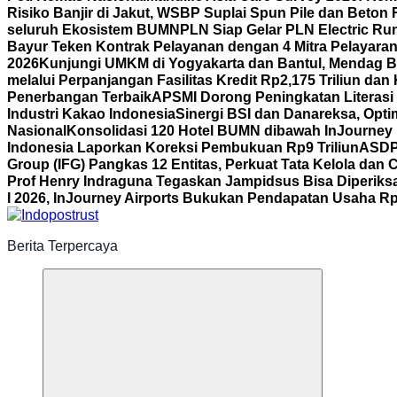
Risiko Banjir di Jakut, WSBP Suplai Spun Pile dan Beton
seluruh Ekosistem BUMN
PLN Siap Gelar PLN Electric R
Bayur Teken Kontrak Pelayanan dengan 4 Mitra Pelayara
2026
Kunjungi UMKM di Yogyakarta dan Bantul, Mendag B
melalui Perpanjangan Fasilitas Kredit Rp2,175 Triliun d
Penerbangan Terbaik
APSMI Dorong Peningkatan Literasi 
Industri Kakao Indonesia
Sinergi BSI dan Danareksa, Opti
Nasional
Konsolidasi 120 Hotel BUMN dibawah InJourney Ho
Indonesia Laporkan Koreksi Pembukuan Rp9 Triliun
ASDP 
Group (IFG) Pangkas 12 Entitas, Perkuat Tata Kelola dan
Prof Henry Indraguna Tegaskan Jampidsus Bisa Diperiksa
I 2026, InJourney Airports Bukukan Pendapatan Usaha Rp1
Berita Terpercaya