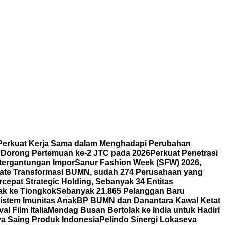
erkuat Kerja Sama dalam Menghadapi Perubahan
n Dorong Pertemuan ke-2 JTC pada 2026
Perkuat Penetrasi
etergantungan Impor
Sanur Fashion Week (SFW) 2026,
ate Transformasi BUMN, sudah 274 Perusahaan yang
cepat Strategic Holding, Sebanyak 34 Entitas
ak ke Tiongkok
Sebanyak 21.865 Pelanggan Baru
istem Imunitas Anak
BP BUMN dan Danantara Kawal Ketat
l Film Italia
Mendag Busan Bertolak ke India untuk Hadiri
ya Saing Produk Indonesia
Pelindo Sinergi Lokaseva