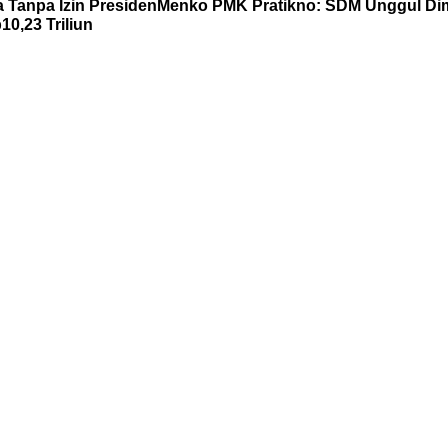
 Tanpa Izin Presiden
Menko PMK Pratikno: SDM Unggul Di
0,23 Triliun