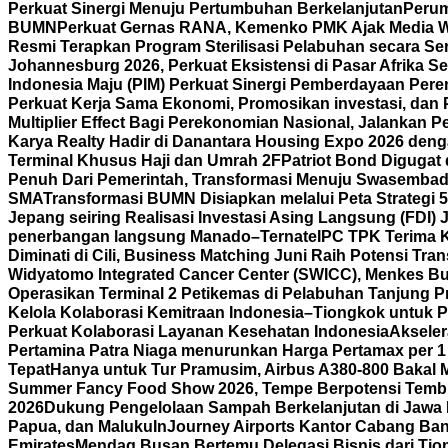
Perkuat Sinergi Menuju Pertumbuhan Berkelanjutan
Perum
BUMN
Perkuat Gernas RANA, Kemenko PMK Ajak Media 
Resmi Terapkan Program Sterilisasi Pelabuhan secara S
Johannesburg 2026, Perkuat Eksistensi di Pasar Afrika Se
Indonesia Maju (PIM) Perkuat Sinergi Pemberdayaan P
Perkuat Kerja Sama Ekonomi, Promosikan investasi, dan 
Multiplier Effect Bagi Perekonomian Nasional, Jalankan P
Karya Realty Hadir di Danantara Housing Expo 2026 deng
Terminal Khusus Haji dan Umrah 2F
Patriot Bond Digugat 
Penuh Dari Pemerintah, Transformasi Menuju Swasembad
SMA
Transformasi BUMN Disiapkan melalui Peta Strategi 
Jepang seiring Realisasi Investasi Asing Langsung (FDI)
penerbangan langsung Manado–Ternate
IPC TPK Terima 
Diminati di Cili, Business Matching Juni Raih Potensi Tran
Widyatomo Integrated Cancer Center (SWICC), Menkes Bu
Operasikan Terminal 2 Petikemas di Pelabuhan Tanjung P
Kelola Kolaborasi Kemitraan Indonesia–Tiongkok untuk P
Perkuat Kolaborasi Layanan Kesehatan Indonesia
Aksele
Pertamina Patra Niaga menurunkan Harga Pertamax per 1
Tepat
Hanya untuk Tur Pramusim, Airbus A380-800 Bakal 
Summer Fancy Food Show 2026, Tempe Berpotensi Temb
2026
Dukung Pengelolaan Sampah Berkelanjutan di Jawa 
Papua, dan Maluku
InJourney Airports Kantor Cabang Ban
Emirates
Mendag Busan Bertemu Delegasi Bisnis dari Tiong