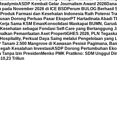
 Readymix
ASDP Kembali Gelar Journalism Award 2026
Dana
un pada November 2026 di ICE BSD
Perum BULOG Berhasil Se
n
Produk Farmasi dan Kesehatan Indonesia Raih Potensi Tra
usan Dorong Perluas Pasar Ekspor
PT Hartadinata Abadi T
an Kerja Sama KSM Emas
Konsolidasi Maskapai BUMN, Garud
Kesehatan sebagai Fondasi Self-Care yang Bertanggung Ja
malkan Pemanfaatan Aset Properti
GHES 2026, PLN Tegask
spitality, Perkuat Daya Saing melalui Pengelolaan yang Le
Tanam 2.500 Mangrove di Kawasan Pesisir Pagimana, Ban
 Cegah Kesalahan Investasi
ASDP Dorong Pertumbuhan Eko
 Tanpa Izin Presiden
Menko PMK Pratikno: SDM Unggul Di
0,23 Triliun