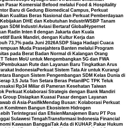
 Pasar Komersial Befood melalui Food & Hospitality
ntor Baru di Gedung Biomedical Campus, Perkuat
tikan Kualitas Beras Nasional dan Perkuat Pemberdayaan
 Kebijakan DHE dan Kebutuhan Industri
WSBP Tanam
an SDM Industri Aviasi Bertaraf Global
Hypernet
 Radin Inten II dengan Jakarta dan Kuala
itif Bank Mandiri, dengan Kultur Kerja dan
uh 73,7% pada Juni 2026
ASDP Siaga Hadapi Cuaca
erempuan Muda Prasejahtera Banten melalui Program
itas pada Berat Badan Normal di Kalangan Orang
T Teken MoU untuk Mengembangkan 5G dan FWA
0
Pembukaan Rute dan Layanan Baru Tingkatkan Arus
arakat Indonesia
Perkuat Sistem Tata Air untuk Kurangi
ntara Bangun Sistem Pengembangan SDM Kelas Dunia di
rap 3,5 Juta Ton Setara Beras Petani
IPC TPK Teluk
nsaksi Rp34 Miliar di Pameran Kesehatan Taiwan
bk Perkuat Kolaborasi Strategis dengan Bank Mandiri
a Group Disiapkan Kuasai Pasar dengan Layanan
wab di Asia-Pasifik
Mendag Busan: Kolaborasi Perkuat
an Komitmen Bangun Ekosistem Hidrogen
bih Terintegrasi dan Efisien
Manajemen Baru PT Pos
ggai Sulawesi Tengah
Transformasi Indonesia Financial
nomi Kawasan Banggai
Tak Ada di KUHAP, Pakar Hukum