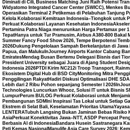
Diminati di Cili, Business Matching Juni Raih Potensi Tran
Widyatomo Integrated Cancer Center (SWICC), Menkes Bu
Operasikan Terminal 2 Petikemas di Pelabuhan Tanjung P
Kelola Kolaborasi Kemitraan Indonesia–Tiongkok untuk P
Perkuat Kolaborasi Layanan Kesehatan Indonesia
Aksele
Pertamina Patra Niaga menurunkan Harga Pertamax per 1
Tepat
Hanya untuk Tur Pramusim, Airbus A380-800 Bakal 
Summer Fancy Food Show 2026, Tempe Berpotensi Temb
2026
Dukung Pengelolaan Sampah Berkelanjutan di Jawa 
Papua, dan Maluku
InJourney Airports Kantor Cabang Ban
Emirates
Mendag Busan Bertemu Delegasi Bisnis dari Tiong
President University sebagai Juara di Ajang Student Desi
Indonesia 2026
PTDI Kirim NC212i Troop Transport, Rain
Ekosistem Digital Hub di BSD City
Monitoring Mitra Pengg
Penggilingan Rakyat
Hadiri Diskusi Optimalisasi DHE SD
Lebih dari 2 Ribu Pohon sepanjang Semester I 2026
InJour
Technologies Luncurkan Whooz, Solusi IT untuk Bisnis 
Lumpur
Perum BULOG Perkuat Kolaborasi untuk Menjamin
Pembangunan SDM
Ini Inspirasi Tas Lokal untuk Setiap
Ekstrem di Selat Bali, Keselamatan Prioritas Utama
Yayasa
LENTERA
Tubuh Langsing Bukan Jaminan Bebas Risiko K
Asia
Perkuat Konektivitas Jawa–NTT, ASDP Percepat Pen
Berbasis AI di Indonesia
Bandara Husein Sastranegara Kant
Peti Kemas Nasional
Manulife Asia Care Survey 2026: Ke