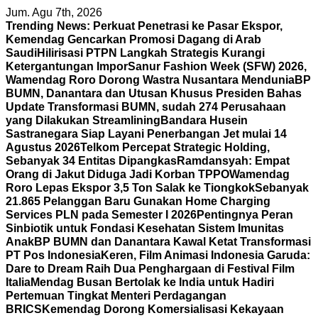
Skip
Jum. Agu 7th, 2026
to
Trending News:
Perkuat Penetrasi ke Pasar Ekspor,
content
Kemendag Gencarkan Promosi Dagang di Arab
Saudi
Hilirisasi PTPN Langkah Strategis Kurangi
Ketergantungan Impor
Sanur Fashion Week (SFW) 2026,
Wamendag Roro Dorong Wastra Nusantara Mendunia
BP
BUMN, Danantara dan Utusan Khusus Presiden Bahas
Update Transformasi BUMN, sudah 274 Perusahaan
yang Dilakukan Streamlining
Bandara Husein
Sastranegara Siap Layani Penerbangan Jet mulai 14
Agustus 2026
Telkom Percepat Strategic Holding,
Sebanyak 34 Entitas Dipangkas
Ramdansyah: Empat
Orang di Jakut Diduga Jadi Korban TPPO
Wamendag
Roro Lepas Ekspor 3,5 Ton Salak ke Tiongkok
Sebanyak
21.865 Pelanggan Baru Gunakan Home Charging
Services PLN pada Semester I 2026
Pentingnya Peran
Sinbiotik untuk Fondasi Kesehatan Sistem Imunitas
Anak
BP BUMN dan Danantara Kawal Ketat Transformasi
PT Pos Indonesia
Keren, Film Animasi Indonesia Garuda:
Dare to Dream Raih Dua Penghargaan di Festival Film
Italia
Mendag Busan Bertolak ke India untuk Hadiri
Pertemuan Tingkat Menteri Perdagangan
BRICS
Kemendag Dorong Komersialisasi Kekayaan