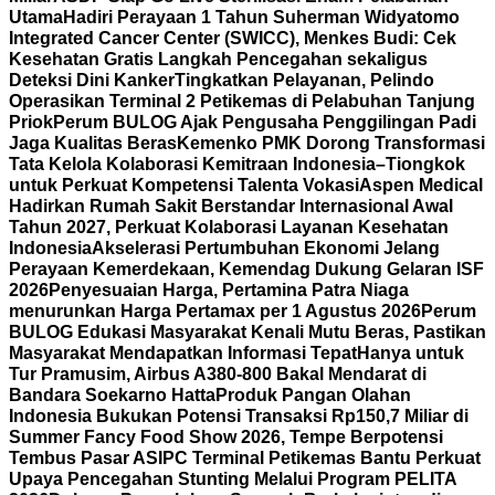
Utama
Hadiri Perayaan 1 Tahun Suherman Widyatomo
Integrated Cancer Center (SWICC), Menkes Budi: Cek
Kesehatan Gratis Langkah Pencegahan sekaligus
Deteksi Dini Kanker
Tingkatkan Pelayanan, Pelindo
Operasikan Terminal 2 Petikemas di Pelabuhan Tanjung
Priok
Perum BULOG Ajak Pengusaha Penggilingan Padi
Jaga Kualitas Beras
Kemenko PMK Dorong Transformasi
Tata Kelola Kolaborasi Kemitraan Indonesia–Tiongkok
untuk Perkuat Kompetensi Talenta Vokasi
Aspen Medical
Hadirkan Rumah Sakit Berstandar Internasional Awal
Tahun 2027, Perkuat Kolaborasi Layanan Kesehatan
Indonesia
Akselerasi Pertumbuhan Ekonomi Jelang
Perayaan Kemerdekaan, Kemendag Dukung Gelaran ISF
2026
Penyesuaian Harga, Pertamina Patra Niaga
menurunkan Harga Pertamax per 1 Agustus 2026
Perum
BULOG Edukasi Masyarakat Kenali Mutu Beras, Pastikan
Masyarakat Mendapatkan Informasi Tepat
Hanya untuk
Tur Pramusim, Airbus A380-800 Bakal Mendarat di
Bandara Soekarno Hatta
Produk Pangan Olahan
Indonesia Bukukan Potensi Transaksi Rp150,7 Miliar di
Summer Fancy Food Show 2026, Tempe Berpotensi
Tembus Pasar AS
IPC Terminal Petikemas Bantu Perkuat
Upaya Pencegahan Stunting Melalui Program PELITA