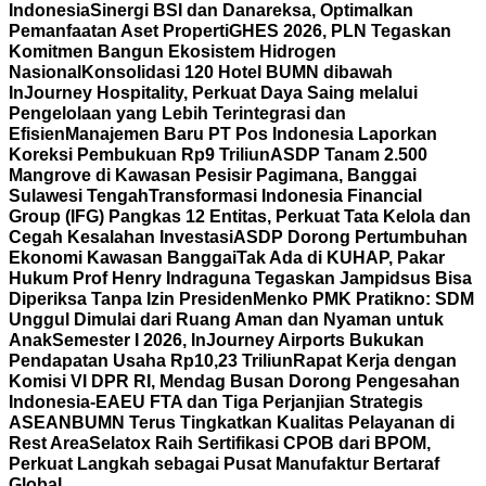
Indonesia
Sinergi BSI dan Danareksa, Optimalkan
Pemanfaatan Aset Properti
GHES 2026, PLN Tegaskan
Komitmen Bangun Ekosistem Hidrogen
Nasional
Konsolidasi 120 Hotel BUMN dibawah
InJourney Hospitality, Perkuat Daya Saing melalui
Pengelolaan yang Lebih Terintegrasi dan
Efisien
Manajemen Baru PT Pos Indonesia Laporkan
Koreksi Pembukuan Rp9 Triliun
ASDP Tanam 2.500
Mangrove di Kawasan Pesisir Pagimana, Banggai
Sulawesi Tengah
Transformasi Indonesia Financial
Group (IFG) Pangkas 12 Entitas, Perkuat Tata Kelola dan
Cegah Kesalahan Investasi
ASDP Dorong Pertumbuhan
Ekonomi Kawasan Banggai
Tak Ada di KUHAP, Pakar
Hukum Prof Henry Indraguna Tegaskan Jampidsus Bisa
Diperiksa Tanpa Izin Presiden
Menko PMK Pratikno: SDM
Unggul Dimulai dari Ruang Aman dan Nyaman untuk
Anak
Semester I 2026, InJourney Airports Bukukan
Pendapatan Usaha Rp10,23 Triliun
Rapat Kerja dengan
Komisi VI DPR RI, Mendag Busan Dorong Pengesahan
Indonesia-EAEU FTA dan Tiga Perjanjian Strategis
ASEAN
BUMN Terus Tingkatkan Kualitas Pelayanan di
Rest Area
Selatox Raih Sertifikasi CPOB dari BPOM,
Perkuat Langkah sebagai Pusat Manufaktur Bertaraf
Global