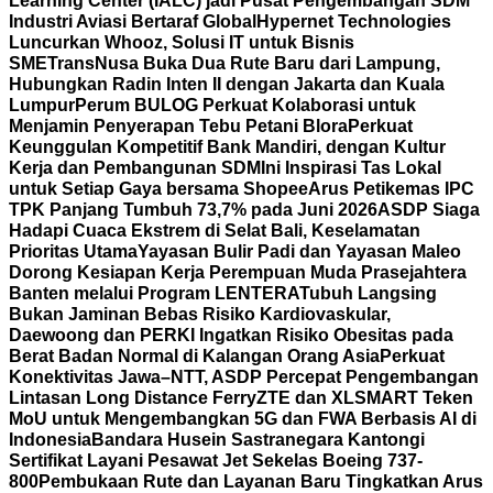
Learning Center (IALC) jadi Pusat Pengembangan SDM
Industri Aviasi Bertaraf Global
Hypernet Technologies
Luncurkan Whooz, Solusi IT untuk Bisnis
SME
TransNusa Buka Dua Rute Baru dari Lampung,
Hubungkan Radin Inten II dengan Jakarta dan Kuala
Lumpur
Perum BULOG Perkuat Kolaborasi untuk
Menjamin Penyerapan Tebu Petani Blora
Perkuat
Keunggulan Kompetitif Bank Mandiri, dengan Kultur
Kerja dan Pembangunan SDM
Ini Inspirasi Tas Lokal
untuk Setiap Gaya bersama Shopee
Arus Petikemas IPC
TPK Panjang Tumbuh 73,7% pada Juni 2026
ASDP Siaga
Hadapi Cuaca Ekstrem di Selat Bali, Keselamatan
Prioritas Utama
Yayasan Bulir Padi dan Yayasan Maleo
Dorong Kesiapan Kerja Perempuan Muda Prasejahtera
Banten melalui Program LENTERA
Tubuh Langsing
Bukan Jaminan Bebas Risiko Kardiovaskular,
Daewoong dan PERKI Ingatkan Risiko Obesitas pada
Berat Badan Normal di Kalangan Orang Asia
Perkuat
Konektivitas Jawa–NTT, ASDP Percepat Pengembangan
Lintasan Long Distance Ferry
ZTE dan XLSMART Teken
MoU untuk Mengembangkan 5G dan FWA Berbasis AI di
Indonesia
Bandara Husein Sastranegara Kantongi
Sertifikat Layani Pesawat Jet Sekelas Boeing 737-
800
Pembukaan Rute dan Layanan Baru Tingkatkan Arus