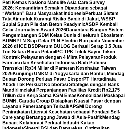
Peti Kemas Nasional
Manulife Asia Care Survey
2026: Kemandirian Semakin Dipandang sebagai
“Warisan” Baru Masyarakat Indonesia
Perkuat Sistem
Tata Air untuk Kurangi Risiko Banjir di Jakut, WSBP
Suplai Spun Pile dan Beton Readymix
ASDP Kembali
Gelar Journalism Award 2026
Danantara Bangun Sistem
Pengembangan SDM Kelas Dunia di seluruh Ekosistem
BUMN
PLN Siap Gelar PLN Electric Run pada November
2026 di ICE BSD
Perum BULOG Berhasil Serap 3,5 Juta
Ton Setara Beras Petani
IPC TPK Teluk Bayur Teken
Kontrak Pelayanan dengan 4 Mitra Pelayaran
Produk
Farmasi dan Kesehatan Indonesia Raih Potensi
Transaksi Rp34 Miliar di Pameran Kesehatan Taiwan
2026
Kunjungi UMKM di Yogyakarta dan Bantul, Mendag
Busan Dorong Perluas Pasar Ekspor
PT Hartadinata
Abadi Tbk Perkuat Kolaborasi Strategis dengan Bank
Mandiri melalui Perpanjangan Fasilitas Kredit Rp2,175
Triliun dan Kerja Sama KSM Emas
Konsolidasi Maskapai
BUMN, Garuda Group Disiapkan Kuasai Pasar dengan
Layanan Penerbangan Terbaik
APSMI Dorong
Peningkatan Literasi Kesehatan sebagai Fondasi Self-
Care yang Bertanggung Jawab di Asia-Pasifik
Mendag
Busan: Kolaborasi Perkuat Industri Kakao
Indonesia
Sinergi BSI dan Danareksa, Optimalkan