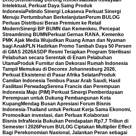
Intelektual, Perkuat Daya Saing Produk
Indonesia
Pelindo Sinergi Lokaseva Perkuat Sinergi
Menuju Pertumbuhan Berkelanjutan
Perum BULOG
Perluas Distribusi Beras Premium ke Retail
Modern
Sinergi BP BUMN dan Kemenkeu, Percepat
Streamlining BUMN
Perkuat Gernas RANA, Kemenko
PMK Ajak Media Wujudkan Ruang Aman dan Nyaman
bagi Anak
PLN Hadirkan Promo Tambah Daya 50 Persen
di GIIAS 2026
ASDP Resmi Terapkan Program Sterilisasi
Pelabuhan secara Serentak di Enam Pelabuhan
Utama
Produk Furnitur dan Dekorasi Rumah Indonesia
Tampil Memukau di Decorex Johannesburg 2026,
Perkuat Eksistensi di Pasar Afrika Selatan
Produk
Camilan Indonesia Tembus Pasar Arab Saudi, Hasil
Fasilitasi Perwadag
Serena Francis dan Perempuan
Indonesia Maju (PIM) Perkuat Sinergi Pemberdayaan
Perempuan untuk Dukung Pembangunan Kota
Kupang
Mendag Busan Apresiasi Forum Bisnis
Indonesia-Thailand untuk Perkuat Kerja Sama Ekonomi,
Promosikan investasi, dan Perluas Kolaborasi
Bisnis
InfraNexia Bukukan Pendapatan Rp7,7 Triliun di
Semester I 2026
Perum BULOG Ciptakan Multiplier Effect
Bagi Perekonomian Nasional, Jalankan Peran sebagai