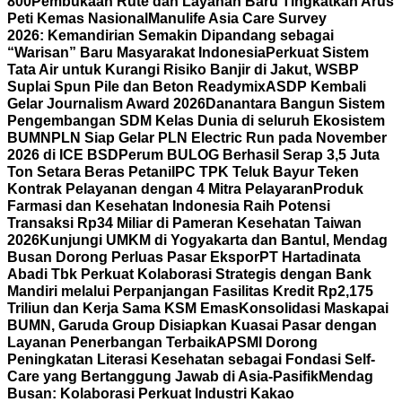
800
Pembukaan Rute dan Layanan Baru Tingkatkan Arus
Peti Kemas Nasional
Manulife Asia Care Survey
2026: Kemandirian Semakin Dipandang sebagai
“Warisan” Baru Masyarakat Indonesia
Perkuat Sistem
Tata Air untuk Kurangi Risiko Banjir di Jakut, WSBP
Suplai Spun Pile dan Beton Readymix
ASDP Kembali
Gelar Journalism Award 2026
Danantara Bangun Sistem
Pengembangan SDM Kelas Dunia di seluruh Ekosistem
BUMN
PLN Siap Gelar PLN Electric Run pada November
2026 di ICE BSD
Perum BULOG Berhasil Serap 3,5 Juta
Ton Setara Beras Petani
IPC TPK Teluk Bayur Teken
Kontrak Pelayanan dengan 4 Mitra Pelayaran
Produk
Farmasi dan Kesehatan Indonesia Raih Potensi
Transaksi Rp34 Miliar di Pameran Kesehatan Taiwan
2026
Kunjungi UMKM di Yogyakarta dan Bantul, Mendag
Busan Dorong Perluas Pasar Ekspor
PT Hartadinata
Abadi Tbk Perkuat Kolaborasi Strategis dengan Bank
Mandiri melalui Perpanjangan Fasilitas Kredit Rp2,175
Triliun dan Kerja Sama KSM Emas
Konsolidasi Maskapai
BUMN, Garuda Group Disiapkan Kuasai Pasar dengan
Layanan Penerbangan Terbaik
APSMI Dorong
Peningkatan Literasi Kesehatan sebagai Fondasi Self-
Care yang Bertanggung Jawab di Asia-Pasifik
Mendag
Busan: Kolaborasi Perkuat Industri Kakao