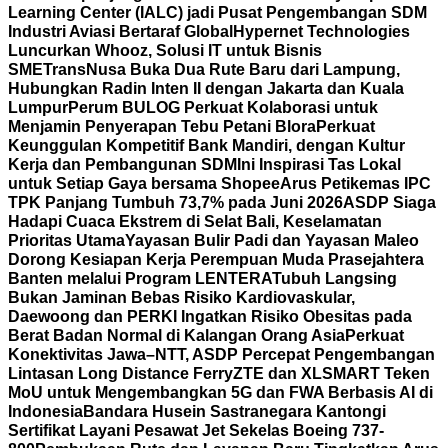
Learning Center (IALC) jadi Pusat Pengembangan SDM
Industri Aviasi Bertaraf Global
Hypernet Technologies
Luncurkan Whooz, Solusi IT untuk Bisnis
SME
TransNusa Buka Dua Rute Baru dari Lampung,
Hubungkan Radin Inten II dengan Jakarta dan Kuala
Lumpur
Perum BULOG Perkuat Kolaborasi untuk
Menjamin Penyerapan Tebu Petani Blora
Perkuat
Keunggulan Kompetitif Bank Mandiri, dengan Kultur
Kerja dan Pembangunan SDM
Ini Inspirasi Tas Lokal
untuk Setiap Gaya bersama Shopee
Arus Petikemas IPC
TPK Panjang Tumbuh 73,7% pada Juni 2026
ASDP Siaga
Hadapi Cuaca Ekstrem di Selat Bali, Keselamatan
Prioritas Utama
Yayasan Bulir Padi dan Yayasan Maleo
Dorong Kesiapan Kerja Perempuan Muda Prasejahtera
Banten melalui Program LENTERA
Tubuh Langsing
Bukan Jaminan Bebas Risiko Kardiovaskular,
Daewoong dan PERKI Ingatkan Risiko Obesitas pada
Berat Badan Normal di Kalangan Orang Asia
Perkuat
Konektivitas Jawa–NTT, ASDP Percepat Pengembangan
Lintasan Long Distance Ferry
ZTE dan XLSMART Teken
MoU untuk Mengembangkan 5G dan FWA Berbasis AI di
Indonesia
Bandara Husein Sastranegara Kantongi
Sertifikat Layani Pesawat Jet Sekelas Boeing 737-