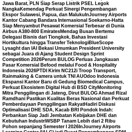
Jawa Barat, PLN Siap Serap Listrik PSEL Legok
Nangka
Kemendag Perkuat Sinergi Pengembangan
Ekspor Sulawesi, Papua, dan Maluku
InJourney Airports
Kantor Cabang Bandara Internasional Soekarno-Hatta
Siap Menyambut Pesawat Komersial Terbesar di Dunia
Airbus A380-800 Emirates
Mendag Busan Bertemu
Delegasi Bisnis dari Tiongkok, Bahas Investasi
Hortikultura hingga Transfer Teknologi
BlueScope
Lysaght dan IAI Bekasi Umumkan President University
sebagai Juara di Ajang Student Design Sprint
Competition 2026
Perum BULOG Perluas Jangkauan
Pasar Komersial Befood melalui Food & Hospitality
Indonesia 2026
PTDI Kirim NC212i Troop Transport,
Rainmaking & Camera untuk TNI AU
Odoo Indonesia
Ekspansi Kantor Baru di Gedung Biomedical Campus,
Perkuat Ekosistem Digital Hub di BSD City
Monitoring
Mitra Penggilingan di Jateng, Dirut BULOG Ahmad Rizal
Ramdhani Pastikan Kualitas Beras Nasional dan Perkuat
Pemberdayaan Penggilingan Rakyat
Hadiri Diskusi
Optimalisasi DHE SDA, Kacab BRI Pondok Indah:
Perbankan Siap Jadi Jembatan Kebijakan DHE dan
Kebutuhan Industri
WSBP Tanam Lebih dari 2 Ribu
Pohon sepanjang Semester I 2026
InJourney Airports