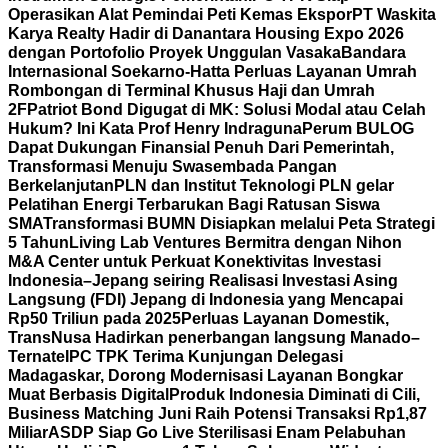
Operasikan Alat Pemindai Peti Kemas Ekspor
PT Waskita
Karya Realty Hadir di Danantara Housing Expo 2026
dengan Portofolio Proyek Unggulan Vasaka
Bandara
Internasional Soekarno-Hatta Perluas Layanan Umrah
Rombongan di Terminal Khusus Haji dan Umrah
2F
Patriot Bond Digugat di MK: Solusi Modal atau Celah
Hukum? Ini Kata Prof Henry Indraguna
Perum BULOG
Dapat Dukungan Finansial Penuh Dari Pemerintah,
Transformasi Menuju Swasembada Pangan
Berkelanjutan
PLN dan Institut Teknologi PLN gelar
Pelatihan Energi Terbarukan Bagi Ratusan Siswa
SMA
Transformasi BUMN Disiapkan melalui Peta Strategi
5 Tahun
Living Lab Ventures Bermitra dengan Nihon
M&A Center untuk Perkuat Konektivitas Investasi
Indonesia–Jepang seiring Realisasi Investasi Asing
Langsung (FDI) Jepang di Indonesia yang Mencapai
Rp50 Triliun pada 2025
Perluas Layanan Domestik,
TransNusa Hadirkan penerbangan langsung Manado–
Ternate
IPC TPK Terima Kunjungan Delegasi
Madagaskar, Dorong Modernisasi Layanan Bongkar
Muat Berbasis Digital
Produk Indonesia Diminati di Cili,
Business Matching Juni Raih Potensi Transaksi Rp1,87
Miliar
ASDP Siap Go Live Sterilisasi Enam Pelabuhan