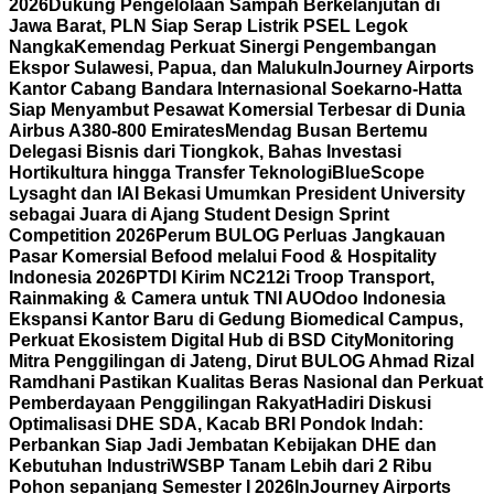
2026
Dukung Pengelolaan Sampah Berkelanjutan di
Jawa Barat, PLN Siap Serap Listrik PSEL Legok
Nangka
Kemendag Perkuat Sinergi Pengembangan
Ekspor Sulawesi, Papua, dan Maluku
InJourney Airports
Kantor Cabang Bandara Internasional Soekarno-Hatta
Siap Menyambut Pesawat Komersial Terbesar di Dunia
Airbus A380-800 Emirates
Mendag Busan Bertemu
Delegasi Bisnis dari Tiongkok, Bahas Investasi
Hortikultura hingga Transfer Teknologi
BlueScope
Lysaght dan IAI Bekasi Umumkan President University
sebagai Juara di Ajang Student Design Sprint
Competition 2026
Perum BULOG Perluas Jangkauan
Pasar Komersial Befood melalui Food & Hospitality
Indonesia 2026
PTDI Kirim NC212i Troop Transport,
Rainmaking & Camera untuk TNI AU
Odoo Indonesia
Ekspansi Kantor Baru di Gedung Biomedical Campus,
Perkuat Ekosistem Digital Hub di BSD City
Monitoring
Mitra Penggilingan di Jateng, Dirut BULOG Ahmad Rizal
Ramdhani Pastikan Kualitas Beras Nasional dan Perkuat
Pemberdayaan Penggilingan Rakyat
Hadiri Diskusi
Optimalisasi DHE SDA, Kacab BRI Pondok Indah:
Perbankan Siap Jadi Jembatan Kebijakan DHE dan
Kebutuhan Industri
WSBP Tanam Lebih dari 2 Ribu
Pohon sepanjang Semester I 2026
InJourney Airports