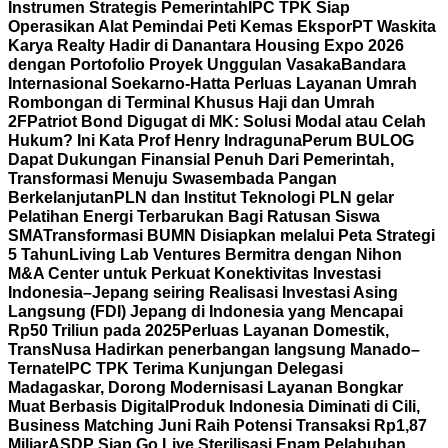
Instrumen Strategis Pemerintah
IPC TPK Siap
Operasikan Alat Pemindai Peti Kemas Ekspor
PT Waskita
Karya Realty Hadir di Danantara Housing Expo 2026
dengan Portofolio Proyek Unggulan Vasaka
Bandara
Internasional Soekarno-Hatta Perluas Layanan Umrah
Rombongan di Terminal Khusus Haji dan Umrah
2F
Patriot Bond Digugat di MK: Solusi Modal atau Celah
Hukum? Ini Kata Prof Henry Indraguna
Perum BULOG
Dapat Dukungan Finansial Penuh Dari Pemerintah,
Transformasi Menuju Swasembada Pangan
Berkelanjutan
PLN dan Institut Teknologi PLN gelar
Pelatihan Energi Terbarukan Bagi Ratusan Siswa
SMA
Transformasi BUMN Disiapkan melalui Peta Strategi
5 Tahun
Living Lab Ventures Bermitra dengan Nihon
M&A Center untuk Perkuat Konektivitas Investasi
Indonesia–Jepang seiring Realisasi Investasi Asing
Langsung (FDI) Jepang di Indonesia yang Mencapai
Rp50 Triliun pada 2025
Perluas Layanan Domestik,
TransNusa Hadirkan penerbangan langsung Manado–
Ternate
IPC TPK Terima Kunjungan Delegasi
Madagaskar, Dorong Modernisasi Layanan Bongkar
Muat Berbasis Digital
Produk Indonesia Diminati di Cili,
Business Matching Juni Raih Potensi Transaksi Rp1,87
Miliar
ASDP Siap Go Live Sterilisasi Enam Pelabuhan