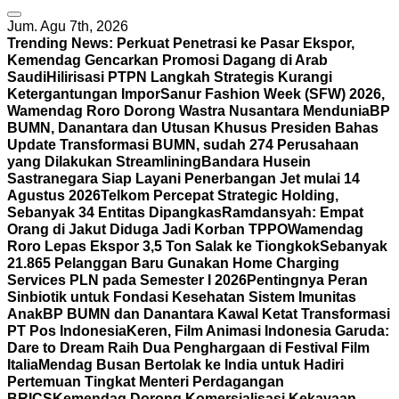
Jum. Agu 7th, 2026
Trending News:
Perkuat Penetrasi ke Pasar Ekspor,
Kemendag Gencarkan Promosi Dagang di Arab
Saudi
Hilirisasi PTPN Langkah Strategis Kurangi
Ketergantungan Impor
Sanur Fashion Week (SFW) 2026,
Wamendag Roro Dorong Wastra Nusantara Mendunia
BP
BUMN, Danantara dan Utusan Khusus Presiden Bahas
Update Transformasi BUMN, sudah 274 Perusahaan
yang Dilakukan Streamlining
Bandara Husein
Sastranegara Siap Layani Penerbangan Jet mulai 14
Agustus 2026
Telkom Percepat Strategic Holding,
Sebanyak 34 Entitas Dipangkas
Ramdansyah: Empat
Orang di Jakut Diduga Jadi Korban TPPO
Wamendag
Roro Lepas Ekspor 3,5 Ton Salak ke Tiongkok
Sebanyak
21.865 Pelanggan Baru Gunakan Home Charging
Services PLN pada Semester I 2026
Pentingnya Peran
Sinbiotik untuk Fondasi Kesehatan Sistem Imunitas
Anak
BP BUMN dan Danantara Kawal Ketat Transformasi
PT Pos Indonesia
Keren, Film Animasi Indonesia Garuda:
Dare to Dream Raih Dua Penghargaan di Festival Film
Italia
Mendag Busan Bertolak ke India untuk Hadiri
Pertemuan Tingkat Menteri Perdagangan
BRICS
Kemendag Dorong Komersialisasi Kekayaan