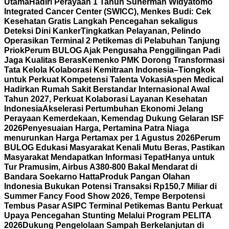
Utama
Hadiri Perayaan 1 Tahun Suherman Widyatomo
Integrated Cancer Center (SWICC), Menkes Budi: Cek
Kesehatan Gratis Langkah Pencegahan sekaligus
Deteksi Dini Kanker
Tingkatkan Pelayanan, Pelindo
Operasikan Terminal 2 Petikemas di Pelabuhan Tanjung
Priok
Perum BULOG Ajak Pengusaha Penggilingan Padi
Jaga Kualitas Beras
Kemenko PMK Dorong Transformasi
Tata Kelola Kolaborasi Kemitraan Indonesia–Tiongkok
untuk Perkuat Kompetensi Talenta Vokasi
Aspen Medical
Hadirkan Rumah Sakit Berstandar Internasional Awal
Tahun 2027, Perkuat Kolaborasi Layanan Kesehatan
Indonesia
Akselerasi Pertumbuhan Ekonomi Jelang
Perayaan Kemerdekaan, Kemendag Dukung Gelaran ISF
2026
Penyesuaian Harga, Pertamina Patra Niaga
menurunkan Harga Pertamax per 1 Agustus 2026
Perum
BULOG Edukasi Masyarakat Kenali Mutu Beras, Pastikan
Masyarakat Mendapatkan Informasi Tepat
Hanya untuk
Tur Pramusim, Airbus A380-800 Bakal Mendarat di
Bandara Soekarno Hatta
Produk Pangan Olahan
Indonesia Bukukan Potensi Transaksi Rp150,7 Miliar di
Summer Fancy Food Show 2026, Tempe Berpotensi
Tembus Pasar AS
IPC Terminal Petikemas Bantu Perkuat
Upaya Pencegahan Stunting Melalui Program PELITA
2026
Dukung Pengelolaan Sampah Berkelanjutan di