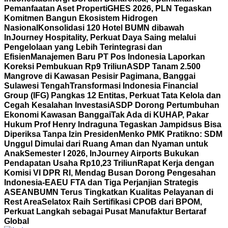
Pemanfaatan Aset Properti
GHES 2026, PLN Tegaskan
Komitmen Bangun Ekosistem Hidrogen
Nasional
Konsolidasi 120 Hotel BUMN dibawah
InJourney Hospitality, Perkuat Daya Saing melalui
Pengelolaan yang Lebih Terintegrasi dan
Efisien
Manajemen Baru PT Pos Indonesia Laporkan
Koreksi Pembukuan Rp9 Triliun
ASDP Tanam 2.500
Mangrove di Kawasan Pesisir Pagimana, Banggai
Sulawesi Tengah
Transformasi Indonesia Financial
Group (IFG) Pangkas 12 Entitas, Perkuat Tata Kelola dan
Cegah Kesalahan Investasi
ASDP Dorong Pertumbuhan
Ekonomi Kawasan Banggai
Tak Ada di KUHAP, Pakar
Hukum Prof Henry Indraguna Tegaskan Jampidsus Bisa
Diperiksa Tanpa Izin Presiden
Menko PMK Pratikno: SDM
Unggul Dimulai dari Ruang Aman dan Nyaman untuk
Anak
Semester I 2026, InJourney Airports Bukukan
Pendapatan Usaha Rp10,23 Triliun
Rapat Kerja dengan
Komisi VI DPR RI, Mendag Busan Dorong Pengesahan
Indonesia-EAEU FTA dan Tiga Perjanjian Strategis
ASEAN
BUMN Terus Tingkatkan Kualitas Pelayanan di
Rest Area
Selatox Raih Sertifikasi CPOB dari BPOM,
Perkuat Langkah sebagai Pusat Manufaktur Bertaraf
Global