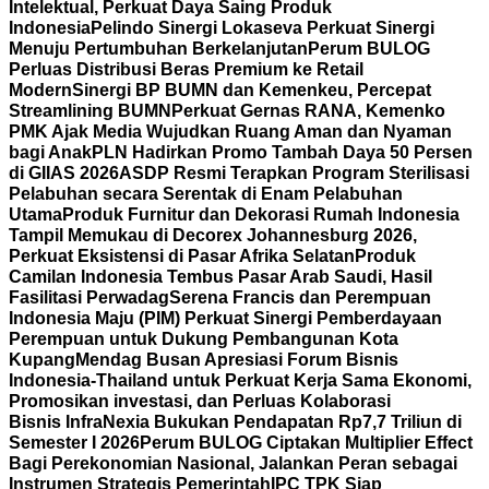
Intelektual, Perkuat Daya Saing Produk
Indonesia
Pelindo Sinergi Lokaseva Perkuat Sinergi
Menuju Pertumbuhan Berkelanjutan
Perum BULOG
Perluas Distribusi Beras Premium ke Retail
Modern
Sinergi BP BUMN dan Kemenkeu, Percepat
Streamlining BUMN
Perkuat Gernas RANA, Kemenko
PMK Ajak Media Wujudkan Ruang Aman dan Nyaman
bagi Anak
PLN Hadirkan Promo Tambah Daya 50 Persen
di GIIAS 2026
ASDP Resmi Terapkan Program Sterilisasi
Pelabuhan secara Serentak di Enam Pelabuhan
Utama
Produk Furnitur dan Dekorasi Rumah Indonesia
Tampil Memukau di Decorex Johannesburg 2026,
Perkuat Eksistensi di Pasar Afrika Selatan
Produk
Camilan Indonesia Tembus Pasar Arab Saudi, Hasil
Fasilitasi Perwadag
Serena Francis dan Perempuan
Indonesia Maju (PIM) Perkuat Sinergi Pemberdayaan
Perempuan untuk Dukung Pembangunan Kota
Kupang
Mendag Busan Apresiasi Forum Bisnis
Indonesia-Thailand untuk Perkuat Kerja Sama Ekonomi,
Promosikan investasi, dan Perluas Kolaborasi
Bisnis
InfraNexia Bukukan Pendapatan Rp7,7 Triliun di
Semester I 2026
Perum BULOG Ciptakan Multiplier Effect
Bagi Perekonomian Nasional, Jalankan Peran sebagai
Instrumen Strategis Pemerintah
IPC TPK Siap