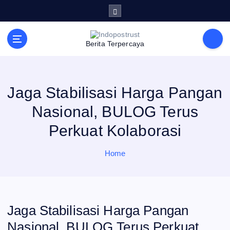
S
k
i
p
t
Berita Terpercaya
o
c
o
n
t
e
Jaga Stabilisasi Harga Pangan
n
t
Nasional, BULOG Terus
Perkuat Kolaborasi
Home
Jaga Stabilisasi Harga Pangan
Nasional, BULOG Terus Perkuat