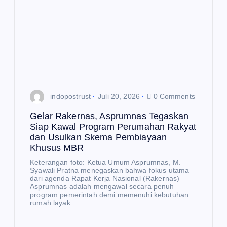
R
Be
rte
M
mu
E
K
de
O
N
O
ng
M
I
an
Me
Me
indopostrust
Juli 20, 2026
0 Comments
nd
nte
Gelar Rakernas, Asprumnas Tegaskan
ag
ri
Siap Kawal Program Perumahan Rakyat
dan Usulkan Skema Pembiayaan
Bu
Inv
Khusus MBR
sa
est
Keterangan foto: Ketua Umum Asprumnas, M.
n
asi
E
Syawali Pratna menegaskan bahwa fokus utama
K
Aj
da
dari agenda Rapat Kerja Nasional (Rakernas)
O
N
Asprumnas adalah mengawal secara penuh
O
ak
n
program pemerintah demi memenuhi kebutuhan
M
I
rumah layak…
BR
Pe
IC
rda
Pe