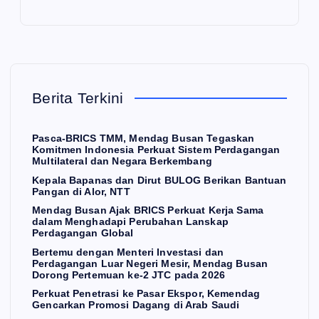
S
ga
rku
N
E
Pe
ng
at
W
S
rku
an
Pe
Ke
at
Lu
net
pal
Ke
ar
ras
Berita Terkini
a
rja
Ne
i
Ba
Sa
ger
ke
Pasca-BRICS TMM, Mendag Busan Tegaskan
pa
ma
i
Pa
Komitmen Indonesia Perkuat Sistem Perdagangan
Multilateral dan Negara Berkembang
na
dal
Me
sar
Kepala Bapanas dan Dirut BULOG Berikan Bantuan
s
s
am
sir,
Ek
Pangan di Alor, NTT
da
Me
Me
sp
Mendag Busan Ajak BRICS Perkuat Kerja Sama
n
ng
nd
or,
dalam Menghadapi Perubahan Lanskap
Perdagangan Global
Dir
ha
ag
Ke
Bertemu dengan Menteri Investasi dan
a
ut
da
Bu
me
Perdagangan Luar Negeri Mesir, Mendag Busan
Dorong Pertemuan ke-2 JTC pada 2026
BU
pi
sa
nd
Perkuat Penetrasi ke Pasar Ekspor, Kemendag
LO
Pe
n
ag
Gencarkan Promosi Dagang di Arab Saudi