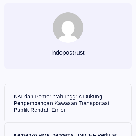
indopostrust
N
KAI dan Pemerintah Inggris Dukung
a
Pengembangan Kawasan Transportasi
Publik Rendah Emisi
v
i
Kemenko PMK bersama UNICEF Perkuat