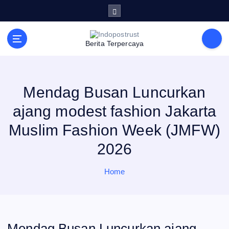
S
k
i
p
t
Berita Terpercaya
o
c
o
n
t
e
Mendag Busan Luncurkan
n
t
ajang modest fashion Jakarta
Muslim Fashion Week (JMFW)
2026
Home
Mendag Busan Luncurkan ajang