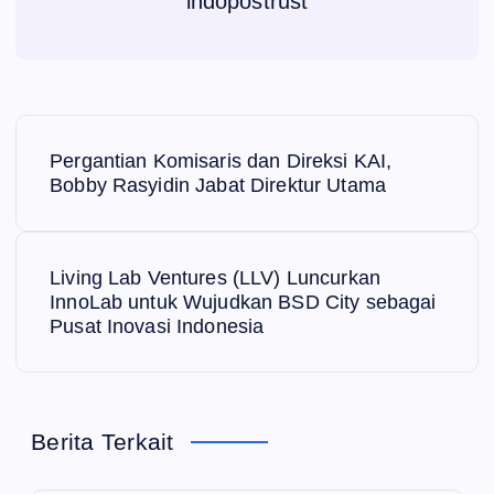
indopostrust
N
Pergantian Komisaris dan Direksi KAI,
a
Bobby Rasyidin Jabat Direktur Utama
v
Living Lab Ventures (LLV) Luncurkan
i
InnoLab untuk Wujudkan BSD City sebagai
Pusat Inovasi Indonesia
g
a
Berita Terkait
s