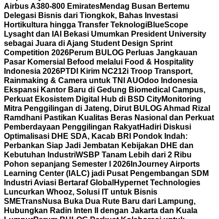
Airbus A380-800 Emirates
Mendag Busan Bertemu
Delegasi Bisnis dari Tiongkok, Bahas Investasi
Hortikultura hingga Transfer Teknologi
BlueScope
Lysaght dan IAI Bekasi Umumkan President University
sebagai Juara di Ajang Student Design Sprint
Competition 2026
Perum BULOG Perluas Jangkauan
Pasar Komersial Befood melalui Food & Hospitality
Indonesia 2026
PTDI Kirim NC212i Troop Transport,
Rainmaking & Camera untuk TNI AU
Odoo Indonesia
Ekspansi Kantor Baru di Gedung Biomedical Campus,
Perkuat Ekosistem Digital Hub di BSD City
Monitoring
Mitra Penggilingan di Jateng, Dirut BULOG Ahmad Rizal
Ramdhani Pastikan Kualitas Beras Nasional dan Perkuat
Pemberdayaan Penggilingan Rakyat
Hadiri Diskusi
Optimalisasi DHE SDA, Kacab BRI Pondok Indah:
Perbankan Siap Jadi Jembatan Kebijakan DHE dan
Kebutuhan Industri
WSBP Tanam Lebih dari 2 Ribu
Pohon sepanjang Semester I 2026
InJourney Airports
Learning Center (IALC) jadi Pusat Pengembangan SDM
Industri Aviasi Bertaraf Global
Hypernet Technologies
Luncurkan Whooz, Solusi IT untuk Bisnis
SME
TransNusa Buka Dua Rute Baru dari Lampung,
Hubungkan Radin Inten II dengan Jakarta dan Kuala