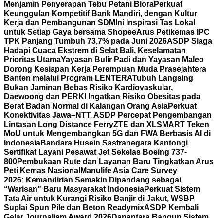
Menjamin Penyerapan Tebu Petani Blora
Perkuat
Keunggulan Kompetitif Bank Mandiri, dengan Kultur
Kerja dan Pembangunan SDM
Ini Inspirasi Tas Lokal
untuk Setiap Gaya bersama Shopee
Arus Petikemas IPC
TPK Panjang Tumbuh 73,7% pada Juni 2026
ASDP Siaga
Hadapi Cuaca Ekstrem di Selat Bali, Keselamatan
Prioritas Utama
Yayasan Bulir Padi dan Yayasan Maleo
Dorong Kesiapan Kerja Perempuan Muda Prasejahtera
Banten melalui Program LENTERA
Tubuh Langsing
Bukan Jaminan Bebas Risiko Kardiovaskular,
Daewoong dan PERKI Ingatkan Risiko Obesitas pada
Berat Badan Normal di Kalangan Orang Asia
Perkuat
Konektivitas Jawa–NTT, ASDP Percepat Pengembangan
Lintasan Long Distance Ferry
ZTE dan XLSMART Teken
MoU untuk Mengembangkan 5G dan FWA Berbasis AI di
Indonesia
Bandara Husein Sastranegara Kantongi
Sertifikat Layani Pesawat Jet Sekelas Boeing 737-
800
Pembukaan Rute dan Layanan Baru Tingkatkan Arus
Peti Kemas Nasional
Manulife Asia Care Survey
2026: Kemandirian Semakin Dipandang sebagai
“Warisan” Baru Masyarakat Indonesia
Perkuat Sistem
Tata Air untuk Kurangi Risiko Banjir di Jakut, WSBP
Suplai Spun Pile dan Beton Readymix
ASDP Kembali
Gelar Journalism Award 2026
Danantara Bangun Sistem