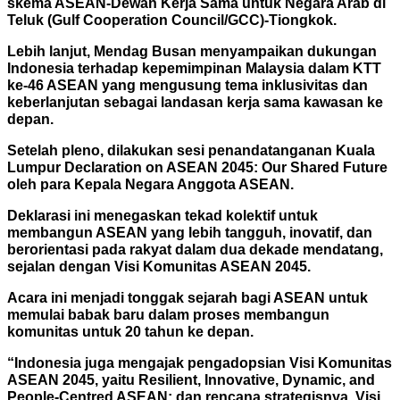
skema ASEAN-Dewan Kerja Sama untuk Negara Arab di
Teluk (Gulf Cooperation Council/GCC)-Tiongkok.
Lebih lanjut, Mendag Busan menyampaikan dukungan
Indonesia terhadap kepemimpinan Malaysia
dalam KTT
ke-46 ASEAN yang mengusung tema inklusivitas dan
keberlanjutan sebagai landasan
kerja sama kawasan ke
depan.
Setelah pleno, dilakukan sesi penandatanganan Kuala
Lumpur Declaration on ASEAN 2045: Our
Shared Future
oleh para Kepala Negara Anggota ASEAN.
Deklarasi ini menegaskan tekad kolektif
untuk
membangun ASEAN yang lebih tangguh, inovatif, dan
berorientasi pada rakyat dalam dua dekade mendatang,
sejalan dengan Visi Komunitas ASEAN 2045.
Acara ini menjadi tonggak sejarah
bagi ASEAN untuk
memulai babak baru dalam proses membangun
komunitas untuk 20 tahun ke depan.
“Indonesia juga mengajak pengadopsian Visi Komunitas
ASEAN 2045, yaitu Resilient, Innovative, Dynamic, and
People-Centred ASEAN; dan rencana strategisnya. Visi