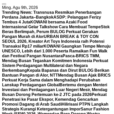
Ming. Agu 9th, 2026
Trending News:
Transnusa Resmikan Penerbangan
Perdana Jakarta–Bangkok
ASDP: Pelanggan Ferizy
Tembus 4 Juta
KOWANI bersama Azaki Food
Internasional Gelar Talkshow Cara Membuat Tempe
Stok
Beras Berlimpah, Perum BULOG Perkuat Gerakan
Pangan Murah di Alor
URBAN BREAK & TOY CON
SEOUL 2026, Kreator Art Toys Indonesia raih Potensi
Transaksi Rp17 miliar
KOWANI Gaungkan Tempe Menuju
UNESCO, Lebih dari 1.000 Peserta Ramaikan Fun Walk
dan Festival Pangan Nusantara
Pasca-BRICS TMM,
Mendag Busan Tegaskan Komitmen Indonesia Perkuat
Sistem Perdagangan Multilateral dan Negara
Berkembang
Kepala Bapanas dan Dirut BULOG Berikan
Bantuan Pangan di Alor, NTT
Mendag Busan Ajak BRICS
Perkuat Kerja Sama dalam Menghadapi Perubahan
Lanskap Perdagangan Global
Bertemu dengan Menteri
Investasi dan Perdagangan Luar Negeri Mesir, Mendag
Busan Dorong Pertemuan ke-2 JTC pada 2026
Perkuat
Penetrasi ke Pasar Ekspor, Kemendag Gencarkan
Promosi Dagang di Arab Saudi
Hilirisasi PTPN Langkah
Strategis Kurangi Ketergantungan Impor
Sanur Fashion
Week (SFW) 2026, Wamendag Roro Dorong Wastra