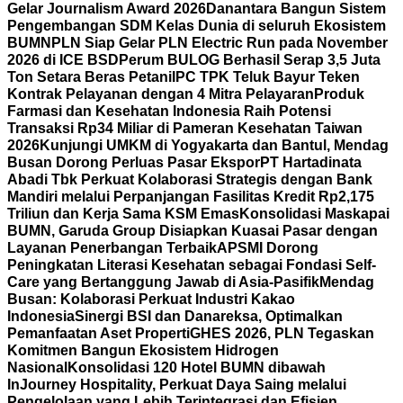
Gelar Journalism Award 2026
Danantara Bangun Sistem
Pengembangan SDM Kelas Dunia di seluruh Ekosistem
BUMN
PLN Siap Gelar PLN Electric Run pada November
2026 di ICE BSD
Perum BULOG Berhasil Serap 3,5 Juta
Ton Setara Beras Petani
IPC TPK Teluk Bayur Teken
Kontrak Pelayanan dengan 4 Mitra Pelayaran
Produk
Farmasi dan Kesehatan Indonesia Raih Potensi
Transaksi Rp34 Miliar di Pameran Kesehatan Taiwan
2026
Kunjungi UMKM di Yogyakarta dan Bantul, Mendag
Busan Dorong Perluas Pasar Ekspor
PT Hartadinata
Abadi Tbk Perkuat Kolaborasi Strategis dengan Bank
Mandiri melalui Perpanjangan Fasilitas Kredit Rp2,175
Triliun dan Kerja Sama KSM Emas
Konsolidasi Maskapai
BUMN, Garuda Group Disiapkan Kuasai Pasar dengan
Layanan Penerbangan Terbaik
APSMI Dorong
Peningkatan Literasi Kesehatan sebagai Fondasi Self-
Care yang Bertanggung Jawab di Asia-Pasifik
Mendag
Busan: Kolaborasi Perkuat Industri Kakao
Indonesia
Sinergi BSI dan Danareksa, Optimalkan
Pemanfaatan Aset Properti
GHES 2026, PLN Tegaskan
Komitmen Bangun Ekosistem Hidrogen
Nasional
Konsolidasi 120 Hotel BUMN dibawah
InJourney Hospitality, Perkuat Daya Saing melalui
Pengelolaan yang Lebih Terintegrasi dan Efisien