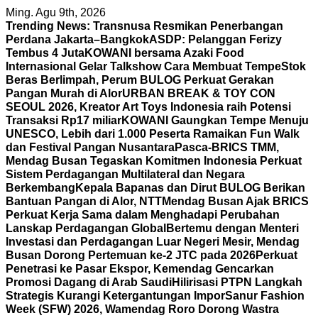
Skip
Ming. Agu 9th, 2026
to
Trending News:
Transnusa Resmikan Penerbangan
content
Perdana Jakarta–Bangkok
ASDP: Pelanggan Ferizy
Tembus 4 Juta
KOWANI bersama Azaki Food
Internasional Gelar Talkshow Cara Membuat Tempe
Stok
Beras Berlimpah, Perum BULOG Perkuat Gerakan
Pangan Murah di Alor
URBAN BREAK & TOY CON
SEOUL 2026, Kreator Art Toys Indonesia raih Potensi
Transaksi Rp17 miliar
KOWANI Gaungkan Tempe Menuju
UNESCO, Lebih dari 1.000 Peserta Ramaikan Fun Walk
dan Festival Pangan Nusantara
Pasca-BRICS TMM,
Mendag Busan Tegaskan Komitmen Indonesia Perkuat
Sistem Perdagangan Multilateral dan Negara
Berkembang
Kepala Bapanas dan Dirut BULOG Berikan
Bantuan Pangan di Alor, NTT
Mendag Busan Ajak BRICS
Perkuat Kerja Sama dalam Menghadapi Perubahan
Lanskap Perdagangan Global
Bertemu dengan Menteri
Investasi dan Perdagangan Luar Negeri Mesir, Mendag
Busan Dorong Pertemuan ke-2 JTC pada 2026
Perkuat
Penetrasi ke Pasar Ekspor, Kemendag Gencarkan
Promosi Dagang di Arab Saudi
Hilirisasi PTPN Langkah
Strategis Kurangi Ketergantungan Impor
Sanur Fashion
Week (SFW) 2026, Wamendag Roro Dorong Wastra