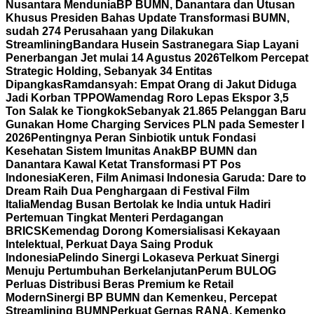
Nusantara Mendunia
BP BUMN, Danantara dan Utusan
Khusus Presiden Bahas Update Transformasi BUMN,
sudah 274 Perusahaan yang Dilakukan
Streamlining
Bandara Husein Sastranegara Siap Layani
Penerbangan Jet mulai 14 Agustus 2026
Telkom Percepat
Strategic Holding, Sebanyak 34 Entitas
Dipangkas
Ramdansyah: Empat Orang di Jakut Diduga
Jadi Korban TPPO
Wamendag Roro Lepas Ekspor 3,5
Ton Salak ke Tiongkok
Sebanyak 21.865 Pelanggan Baru
Gunakan Home Charging Services PLN pada Semester I
2026
Pentingnya Peran Sinbiotik untuk Fondasi
Kesehatan Sistem Imunitas Anak
BP BUMN dan
Danantara Kawal Ketat Transformasi PT Pos
Indonesia
Keren, Film Animasi Indonesia Garuda: Dare to
Dream Raih Dua Penghargaan di Festival Film
Italia
Mendag Busan Bertolak ke India untuk Hadiri
Pertemuan Tingkat Menteri Perdagangan
BRICS
Kemendag Dorong Komersialisasi Kekayaan
Intelektual, Perkuat Daya Saing Produk
Indonesia
Pelindo Sinergi Lokaseva Perkuat Sinergi
Menuju Pertumbuhan Berkelanjutan
Perum BULOG
Perluas Distribusi Beras Premium ke Retail
Modern
Sinergi BP BUMN dan Kemenkeu, Percepat
Streamlining BUMN
Perkuat Gernas RANA, Kemenko