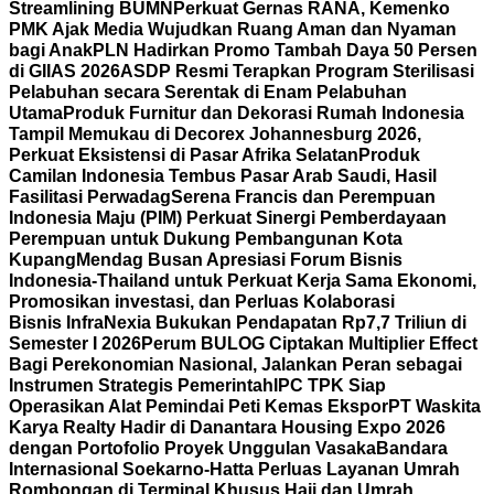
Streamlining BUMN
Perkuat Gernas RANA, Kemenko
PMK Ajak Media Wujudkan Ruang Aman dan Nyaman
bagi Anak
PLN Hadirkan Promo Tambah Daya 50 Persen
di GIIAS 2026
ASDP Resmi Terapkan Program Sterilisasi
Pelabuhan secara Serentak di Enam Pelabuhan
Utama
Produk Furnitur dan Dekorasi Rumah Indonesia
Tampil Memukau di Decorex Johannesburg 2026,
Perkuat Eksistensi di Pasar Afrika Selatan
Produk
Camilan Indonesia Tembus Pasar Arab Saudi, Hasil
Fasilitasi Perwadag
Serena Francis dan Perempuan
Indonesia Maju (PIM) Perkuat Sinergi Pemberdayaan
Perempuan untuk Dukung Pembangunan Kota
Kupang
Mendag Busan Apresiasi Forum Bisnis
Indonesia-Thailand untuk Perkuat Kerja Sama Ekonomi,
Promosikan investasi, dan Perluas Kolaborasi
Bisnis
InfraNexia Bukukan Pendapatan Rp7,7 Triliun di
Semester I 2026
Perum BULOG Ciptakan Multiplier Effect
Bagi Perekonomian Nasional, Jalankan Peran sebagai
Instrumen Strategis Pemerintah
IPC TPK Siap
Operasikan Alat Pemindai Peti Kemas Ekspor
PT Waskita
Karya Realty Hadir di Danantara Housing Expo 2026
dengan Portofolio Proyek Unggulan Vasaka
Bandara
Internasional Soekarno-Hatta Perluas Layanan Umrah
Rombongan di Terminal Khusus Haji dan Umrah