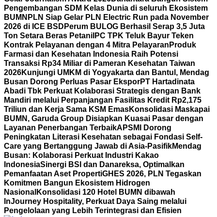
Pengembangan SDM Kelas Dunia di seluruh Ekosistem
BUMN
PLN Siap Gelar PLN Electric Run pada November
2026 di ICE BSD
Perum BULOG Berhasil Serap 3,5 Juta
Ton Setara Beras Petani
IPC TPK Teluk Bayur Teken
Kontrak Pelayanan dengan 4 Mitra Pelayaran
Produk
Farmasi dan Kesehatan Indonesia Raih Potensi
Transaksi Rp34 Miliar di Pameran Kesehatan Taiwan
2026
Kunjungi UMKM di Yogyakarta dan Bantul, Mendag
Busan Dorong Perluas Pasar Ekspor
PT Hartadinata
Abadi Tbk Perkuat Kolaborasi Strategis dengan Bank
Mandiri melalui Perpanjangan Fasilitas Kredit Rp2,175
Triliun dan Kerja Sama KSM Emas
Konsolidasi Maskapai
BUMN, Garuda Group Disiapkan Kuasai Pasar dengan
Layanan Penerbangan Terbaik
APSMI Dorong
Peningkatan Literasi Kesehatan sebagai Fondasi Self-
Care yang Bertanggung Jawab di Asia-Pasifik
Mendag
Busan: Kolaborasi Perkuat Industri Kakao
Indonesia
Sinergi BSI dan Danareksa, Optimalkan
Pemanfaatan Aset Properti
GHES 2026, PLN Tegaskan
Komitmen Bangun Ekosistem Hidrogen
Nasional
Konsolidasi 120 Hotel BUMN dibawah
InJourney Hospitality, Perkuat Daya Saing melalui
Pengelolaan yang Lebih Terintegrasi dan Efisien