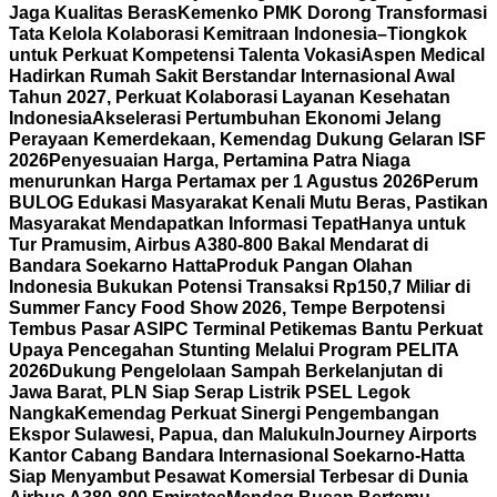
Jaga Kualitas Beras
Kemenko PMK Dorong Transformasi
Tata Kelola Kolaborasi Kemitraan Indonesia–Tiongkok
untuk Perkuat Kompetensi Talenta Vokasi
Aspen Medical
Hadirkan Rumah Sakit Berstandar Internasional Awal
Tahun 2027, Perkuat Kolaborasi Layanan Kesehatan
Indonesia
Akselerasi Pertumbuhan Ekonomi Jelang
Perayaan Kemerdekaan, Kemendag Dukung Gelaran ISF
2026
Penyesuaian Harga, Pertamina Patra Niaga
menurunkan Harga Pertamax per 1 Agustus 2026
Perum
BULOG Edukasi Masyarakat Kenali Mutu Beras, Pastikan
Masyarakat Mendapatkan Informasi Tepat
Hanya untuk
Tur Pramusim, Airbus A380-800 Bakal Mendarat di
Bandara Soekarno Hatta
Produk Pangan Olahan
Indonesia Bukukan Potensi Transaksi Rp150,7 Miliar di
Summer Fancy Food Show 2026, Tempe Berpotensi
Tembus Pasar AS
IPC Terminal Petikemas Bantu Perkuat
Upaya Pencegahan Stunting Melalui Program PELITA
2026
Dukung Pengelolaan Sampah Berkelanjutan di
Jawa Barat, PLN Siap Serap Listrik PSEL Legok
Nangka
Kemendag Perkuat Sinergi Pengembangan
Ekspor Sulawesi, Papua, dan Maluku
InJourney Airports
Kantor Cabang Bandara Internasional Soekarno-Hatta
Siap Menyambut Pesawat Komersial Terbesar di Dunia