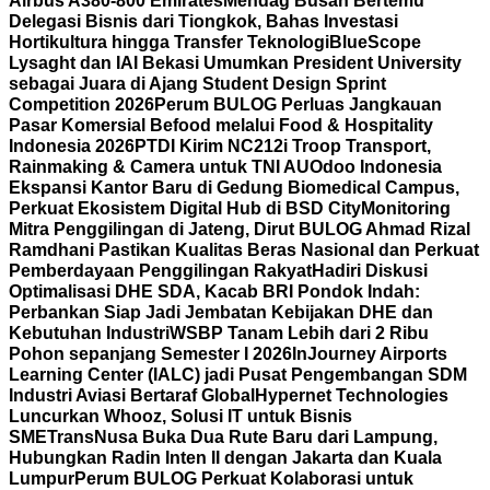
Airbus A380-800 Emirates
Mendag Busan Bertemu
Delegasi Bisnis dari Tiongkok, Bahas Investasi
Hortikultura hingga Transfer Teknologi
BlueScope
Lysaght dan IAI Bekasi Umumkan President University
sebagai Juara di Ajang Student Design Sprint
Competition 2026
Perum BULOG Perluas Jangkauan
Pasar Komersial Befood melalui Food & Hospitality
Indonesia 2026
PTDI Kirim NC212i Troop Transport,
Rainmaking & Camera untuk TNI AU
Odoo Indonesia
Ekspansi Kantor Baru di Gedung Biomedical Campus,
Perkuat Ekosistem Digital Hub di BSD City
Monitoring
Mitra Penggilingan di Jateng, Dirut BULOG Ahmad Rizal
Ramdhani Pastikan Kualitas Beras Nasional dan Perkuat
Pemberdayaan Penggilingan Rakyat
Hadiri Diskusi
Optimalisasi DHE SDA, Kacab BRI Pondok Indah:
Perbankan Siap Jadi Jembatan Kebijakan DHE dan
Kebutuhan Industri
WSBP Tanam Lebih dari 2 Ribu
Pohon sepanjang Semester I 2026
InJourney Airports
Learning Center (IALC) jadi Pusat Pengembangan SDM
Industri Aviasi Bertaraf Global
Hypernet Technologies
Luncurkan Whooz, Solusi IT untuk Bisnis
SME
TransNusa Buka Dua Rute Baru dari Lampung,
Hubungkan Radin Inten II dengan Jakarta dan Kuala
Lumpur
Perum BULOG Perkuat Kolaborasi untuk