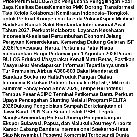
Priok
Perum BULOG Ajak Pengusaha Penggilingan Padi
Jaga Kualitas Beras
Kemenko PMK Dorong Transformasi
Tata Kelola Kolaborasi Kemitraan Indonesia–Tiongkok
untuk Perkuat Kompetensi Talenta Vokasi
Aspen Medical
Hadirkan Rumah Sakit Berstandar Internasional Awal
Tahun 2027, Perkuat Kolaborasi Layanan Kesehatan
Indonesia
Akselerasi Pertumbuhan Ekonomi Jelang
Perayaan Kemerdekaan, Kemendag Dukung Gelaran ISF
2026
Penyesuaian Harga, Pertamina Patra Niaga
menurunkan Harga Pertamax per 1 Agustus 2026
Perum
BULOG Edukasi Masyarakat Kenali Mutu Beras, Pastikan
Masyarakat Mendapatkan Informasi Tepat
Hanya untuk
Tur Pramusim, Airbus A380-800 Bakal Mendarat di
Bandara Soekarno Hatta
Produk Pangan Olahan
Indonesia Bukukan Potensi Transaksi Rp150,7 Miliar di
Summer Fancy Food Show 2026, Tempe Berpotensi
Tembus Pasar AS
IPC Terminal Petikemas Bantu Perkuat
Upaya Pencegahan Stunting Melalui Program PELITA
2026
Dukung Pengelolaan Sampah Berkelanjutan di
Jawa Barat, PLN Siap Serap Listrik PSEL Legok
Nangka
Kemendag Perkuat Sinergi Pengembangan
Ekspor Sulawesi, Papua, dan Maluku
InJourney Airports
Kantor Cabang Bandara Internasional Soekarno-Hatta
Siap Menyambut Pesawat Komersial Terbesar di Dunia