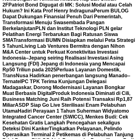
2F
Patriot Bond Digugat di MK: Solusi Modal atau Celah
Hukum? Ini Kata Prof Henry Indraguna
Perum BULOG
Dapat Dukungan Finansial Penuh Dari Pemerintah,
Transformasi Menuju Swasembada Pangan
Berkelanjutan
PLN dan Institut Teknologi PLN gelar
Pelatihan Energi Terbarukan Bagi Ratusan Siswa
SMA
Transformasi BUMN Disiapkan melalui Peta Strategi
5 Tahun
Living Lab Ventures Bermitra dengan Nihon
M&A Center untuk Perkuat Konektivitas Investasi
Indonesia–Jepang seiring Realisasi Investasi Asing
Langsung (FDI) Jepang di Indonesia yang Mencapai
Rp50 Triliun pada 2025
Perluas Layanan Domestik,
TransNusa Hadirkan penerbangan langsung Manado–
Ternate
IPC TPK Terima Kunjungan Delegasi
Madagaskar, Dorong Modernisasi Layanan Bongkar
Muat Berbasis Digital
Produk Indonesia Diminati di Cili,
Business Matching Juni Raih Potensi Transaksi Rp1,87
Miliar
ASDP Siap Go Live Sterilisasi Enam Pelabuhan
Utama
Hadiri Perayaan 1 Tahun Suherman Widyatomo
Integrated Cancer Center (SWICC), Menkes Budi: Cek
Kesehatan Gratis Langkah Pencegahan sekaligus
Deteksi Dini Kanker
Tingkatkan Pelayanan, Pelindo
Operasikan Terminal 2 Petikemas di Pelabuhan Tanjung