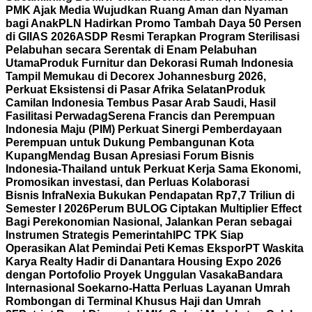
PMK Ajak Media Wujudkan Ruang Aman dan Nyaman
bagi Anak
PLN Hadirkan Promo Tambah Daya 50 Persen
di GIIAS 2026
ASDP Resmi Terapkan Program Sterilisasi
Pelabuhan secara Serentak di Enam Pelabuhan
Utama
Produk Furnitur dan Dekorasi Rumah Indonesia
Tampil Memukau di Decorex Johannesburg 2026,
Perkuat Eksistensi di Pasar Afrika Selatan
Produk
Camilan Indonesia Tembus Pasar Arab Saudi, Hasil
Fasilitasi Perwadag
Serena Francis dan Perempuan
Indonesia Maju (PIM) Perkuat Sinergi Pemberdayaan
Perempuan untuk Dukung Pembangunan Kota
Kupang
Mendag Busan Apresiasi Forum Bisnis
Indonesia-Thailand untuk Perkuat Kerja Sama Ekonomi,
Promosikan investasi, dan Perluas Kolaborasi
Bisnis
InfraNexia Bukukan Pendapatan Rp7,7 Triliun di
Semester I 2026
Perum BULOG Ciptakan Multiplier Effect
Bagi Perekonomian Nasional, Jalankan Peran sebagai
Instrumen Strategis Pemerintah
IPC TPK Siap
Operasikan Alat Pemindai Peti Kemas Ekspor
PT Waskita
Karya Realty Hadir di Danantara Housing Expo 2026
dengan Portofolio Proyek Unggulan Vasaka
Bandara
Internasional Soekarno-Hatta Perluas Layanan Umrah
Rombongan di Terminal Khusus Haji dan Umrah