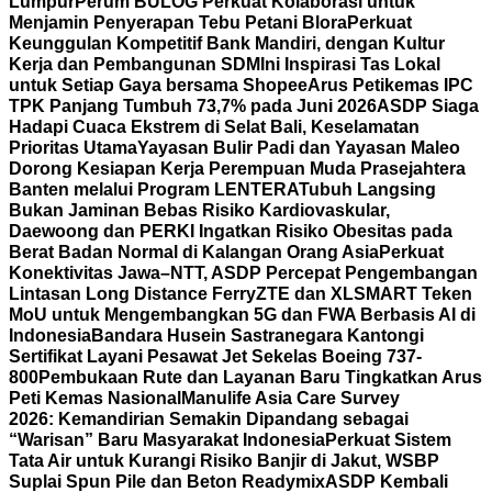
Lumpur
Perum BULOG Perkuat Kolaborasi untuk
Menjamin Penyerapan Tebu Petani Blora
Perkuat
Keunggulan Kompetitif Bank Mandiri, dengan Kultur
Kerja dan Pembangunan SDM
Ini Inspirasi Tas Lokal
untuk Setiap Gaya bersama Shopee
Arus Petikemas IPC
TPK Panjang Tumbuh 73,7% pada Juni 2026
ASDP Siaga
Hadapi Cuaca Ekstrem di Selat Bali, Keselamatan
Prioritas Utama
Yayasan Bulir Padi dan Yayasan Maleo
Dorong Kesiapan Kerja Perempuan Muda Prasejahtera
Banten melalui Program LENTERA
Tubuh Langsing
Bukan Jaminan Bebas Risiko Kardiovaskular,
Daewoong dan PERKI Ingatkan Risiko Obesitas pada
Berat Badan Normal di Kalangan Orang Asia
Perkuat
Konektivitas Jawa–NTT, ASDP Percepat Pengembangan
Lintasan Long Distance Ferry
ZTE dan XLSMART Teken
MoU untuk Mengembangkan 5G dan FWA Berbasis AI di
Indonesia
Bandara Husein Sastranegara Kantongi
Sertifikat Layani Pesawat Jet Sekelas Boeing 737-
800
Pembukaan Rute dan Layanan Baru Tingkatkan Arus
Peti Kemas Nasional
Manulife Asia Care Survey
2026: Kemandirian Semakin Dipandang sebagai
“Warisan” Baru Masyarakat Indonesia
Perkuat Sistem
Tata Air untuk Kurangi Risiko Banjir di Jakut, WSBP
Suplai Spun Pile dan Beton Readymix
ASDP Kembali