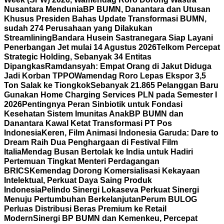
Nusantara Mendunia
BP BUMN, Danantara dan Utusan
Khusus Presiden Bahas Update Transformasi BUMN,
sudah 274 Perusahaan yang Dilakukan
Streamlining
Bandara Husein Sastranegara Siap Layani
Penerbangan Jet mulai 14 Agustus 2026
Telkom Percepat
Strategic Holding, Sebanyak 34 Entitas
Dipangkas
Ramdansyah: Empat Orang di Jakut Diduga
Jadi Korban TPPO
Wamendag Roro Lepas Ekspor 3,5
Ton Salak ke Tiongkok
Sebanyak 21.865 Pelanggan Baru
Gunakan Home Charging Services PLN pada Semester I
2026
Pentingnya Peran Sinbiotik untuk Fondasi
Kesehatan Sistem Imunitas Anak
BP BUMN dan
Danantara Kawal Ketat Transformasi PT Pos
Indonesia
Keren, Film Animasi Indonesia Garuda: Dare to
Dream Raih Dua Penghargaan di Festival Film
Italia
Mendag Busan Bertolak ke India untuk Hadiri
Pertemuan Tingkat Menteri Perdagangan
BRICS
Kemendag Dorong Komersialisasi Kekayaan
Intelektual, Perkuat Daya Saing Produk
Indonesia
Pelindo Sinergi Lokaseva Perkuat Sinergi
Menuju Pertumbuhan Berkelanjutan
Perum BULOG
Perluas Distribusi Beras Premium ke Retail
Modern
Sinergi BP BUMN dan Kemenkeu, Percepat