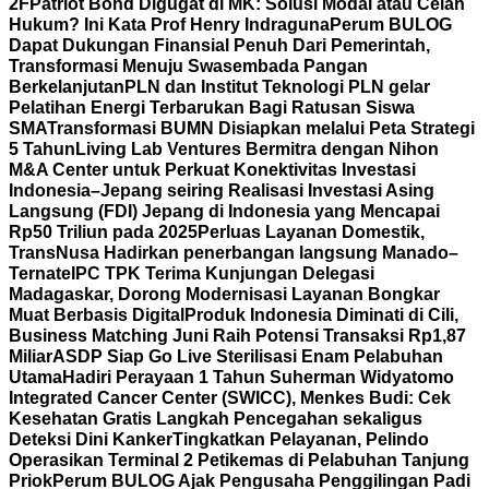
2F
Patriot Bond Digugat di MK: Solusi Modal atau Celah
Hukum? Ini Kata Prof Henry Indraguna
Perum BULOG
Dapat Dukungan Finansial Penuh Dari Pemerintah,
Transformasi Menuju Swasembada Pangan
Berkelanjutan
PLN dan Institut Teknologi PLN gelar
Pelatihan Energi Terbarukan Bagi Ratusan Siswa
SMA
Transformasi BUMN Disiapkan melalui Peta Strategi
5 Tahun
Living Lab Ventures Bermitra dengan Nihon
M&A Center untuk Perkuat Konektivitas Investasi
Indonesia–Jepang seiring Realisasi Investasi Asing
Langsung (FDI) Jepang di Indonesia yang Mencapai
Rp50 Triliun pada 2025
Perluas Layanan Domestik,
TransNusa Hadirkan penerbangan langsung Manado–
Ternate
IPC TPK Terima Kunjungan Delegasi
Madagaskar, Dorong Modernisasi Layanan Bongkar
Muat Berbasis Digital
Produk Indonesia Diminati di Cili,
Business Matching Juni Raih Potensi Transaksi Rp1,87
Miliar
ASDP Siap Go Live Sterilisasi Enam Pelabuhan
Utama
Hadiri Perayaan 1 Tahun Suherman Widyatomo
Integrated Cancer Center (SWICC), Menkes Budi: Cek
Kesehatan Gratis Langkah Pencegahan sekaligus
Deteksi Dini Kanker
Tingkatkan Pelayanan, Pelindo
Operasikan Terminal 2 Petikemas di Pelabuhan Tanjung
Priok
Perum BULOG Ajak Pengusaha Penggilingan Padi