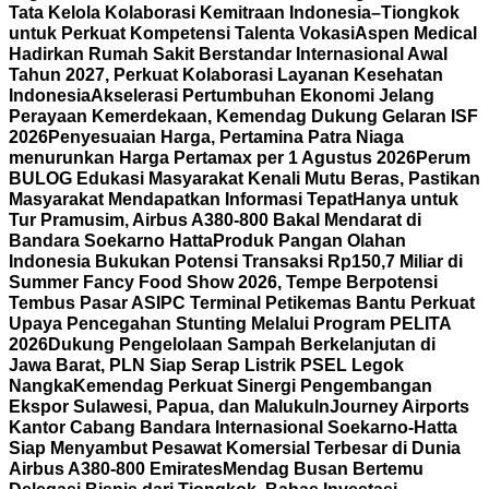
Tata Kelola Kolaborasi Kemitraan Indonesia–Tiongkok
untuk Perkuat Kompetensi Talenta Vokasi
Aspen Medical
Hadirkan Rumah Sakit Berstandar Internasional Awal
Tahun 2027, Perkuat Kolaborasi Layanan Kesehatan
Indonesia
Akselerasi Pertumbuhan Ekonomi Jelang
Perayaan Kemerdekaan, Kemendag Dukung Gelaran ISF
2026
Penyesuaian Harga, Pertamina Patra Niaga
menurunkan Harga Pertamax per 1 Agustus 2026
Perum
BULOG Edukasi Masyarakat Kenali Mutu Beras, Pastikan
Masyarakat Mendapatkan Informasi Tepat
Hanya untuk
Tur Pramusim, Airbus A380-800 Bakal Mendarat di
Bandara Soekarno Hatta
Produk Pangan Olahan
Indonesia Bukukan Potensi Transaksi Rp150,7 Miliar di
Summer Fancy Food Show 2026, Tempe Berpotensi
Tembus Pasar AS
IPC Terminal Petikemas Bantu Perkuat
Upaya Pencegahan Stunting Melalui Program PELITA
2026
Dukung Pengelolaan Sampah Berkelanjutan di
Jawa Barat, PLN Siap Serap Listrik PSEL Legok
Nangka
Kemendag Perkuat Sinergi Pengembangan
Ekspor Sulawesi, Papua, dan Maluku
InJourney Airports
Kantor Cabang Bandara Internasional Soekarno-Hatta
Siap Menyambut Pesawat Komersial Terbesar di Dunia
Airbus A380-800 Emirates
Mendag Busan Bertemu