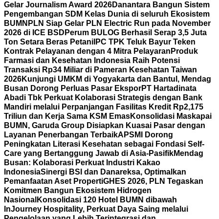
Gelar Journalism Award 2026
Danantara Bangun Sistem
Pengembangan SDM Kelas Dunia di seluruh Ekosistem
BUMN
PLN Siap Gelar PLN Electric Run pada November
2026 di ICE BSD
Perum BULOG Berhasil Serap 3,5 Juta
Ton Setara Beras Petani
IPC TPK Teluk Bayur Teken
Kontrak Pelayanan dengan 4 Mitra Pelayaran
Produk
Farmasi dan Kesehatan Indonesia Raih Potensi
Transaksi Rp34 Miliar di Pameran Kesehatan Taiwan
2026
Kunjungi UMKM di Yogyakarta dan Bantul, Mendag
Busan Dorong Perluas Pasar Ekspor
PT Hartadinata
Abadi Tbk Perkuat Kolaborasi Strategis dengan Bank
Mandiri melalui Perpanjangan Fasilitas Kredit Rp2,175
Triliun dan Kerja Sama KSM Emas
Konsolidasi Maskapai
BUMN, Garuda Group Disiapkan Kuasai Pasar dengan
Layanan Penerbangan Terbaik
APSMI Dorong
Peningkatan Literasi Kesehatan sebagai Fondasi Self-
Care yang Bertanggung Jawab di Asia-Pasifik
Mendag
Busan: Kolaborasi Perkuat Industri Kakao
Indonesia
Sinergi BSI dan Danareksa, Optimalkan
Pemanfaatan Aset Properti
GHES 2026, PLN Tegaskan
Komitmen Bangun Ekosistem Hidrogen
Nasional
Konsolidasi 120 Hotel BUMN dibawah
InJourney Hospitality, Perkuat Daya Saing melalui
Pengelolaan yang Lebih Terintegrasi dan