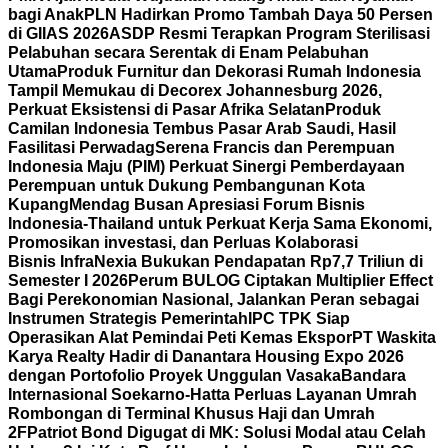
bagi Anak
PLN Hadirkan Promo Tambah Daya 50 Persen
di GIIAS 2026
ASDP Resmi Terapkan Program Sterilisasi
Pelabuhan secara Serentak di Enam Pelabuhan
Utama
Produk Furnitur dan Dekorasi Rumah Indonesia
Tampil Memukau di Decorex Johannesburg 2026,
Perkuat Eksistensi di Pasar Afrika Selatan
Produk
Camilan Indonesia Tembus Pasar Arab Saudi, Hasil
Fasilitasi Perwadag
Serena Francis dan Perempuan
Indonesia Maju (PIM) Perkuat Sinergi Pemberdayaan
Perempuan untuk Dukung Pembangunan Kota
Kupang
Mendag Busan Apresiasi Forum Bisnis
Indonesia-Thailand untuk Perkuat Kerja Sama Ekonomi,
Promosikan investasi, dan Perluas Kolaborasi
Bisnis
InfraNexia Bukukan Pendapatan Rp7,7 Triliun di
Semester I 2026
Perum BULOG Ciptakan Multiplier Effect
Bagi Perekonomian Nasional, Jalankan Peran sebagai
Instrumen Strategis Pemerintah
IPC TPK Siap
Operasikan Alat Pemindai Peti Kemas Ekspor
PT Waskita
Karya Realty Hadir di Danantara Housing Expo 2026
dengan Portofolio Proyek Unggulan Vasaka
Bandara
Internasional Soekarno-Hatta Perluas Layanan Umrah
Rombongan di Terminal Khusus Haji dan Umrah
2F
Patriot Bond Digugat di MK: Solusi Modal atau Celah