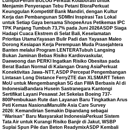
Lumpur
Perum BULOG Perkuat Kolaborasi untuk
Menjamin Penyerapan Tebu Petani Blora
Perkuat
Keunggulan Kompetitif Bank Mandiri, dengan Kultur
Kerja dan Pembangunan SDM
Ini Inspirasi Tas Lokal
untuk Setiap Gaya bersama Shopee
Arus Petikemas IPC
TPK Panjang Tumbuh 73,7% pada Juni 2026
ASDP Siaga
Hadapi Cuaca Ekstrem di Selat Bali, Keselamatan
Prioritas Utama
Yayasan Bulir Padi dan Yayasan Maleo
Dorong Kesiapan Kerja Perempuan Muda Prasejahtera
Banten melalui Program LENTERA
Tubuh Langsing
Bukan Jaminan Bebas Risiko Kardiovaskular,
Daewoong dan PERKI Ingatkan Risiko Obesitas pada
Berat Badan Normal di Kalangan Orang Asia
Perkuat
Konektivitas Jawa–NTT, ASDP Percepat Pengembangan
Lintasan Long Distance Ferry
ZTE dan XLSMART Teken
MoU untuk Mengembangkan 5G dan FWA Berbasis AI di
Indonesia
Bandara Husein Sastranegara Kantongi
Sertifikat Layani Pesawat Jet Sekelas Boeing 737-
800
Pembukaan Rute dan Layanan Baru Tingkatkan Arus
Peti Kemas Nasional
Manulife Asia Care Survey
2026: Kemandirian Semakin Dipandang sebagai
“Warisan” Baru Masyarakat Indonesia
Perkuat Sistem
Tata Air untuk Kurangi Risiko Banjir di Jakut, WSBP
Suplai Spun Pile dan Beton Readymix
ASDP Kembali