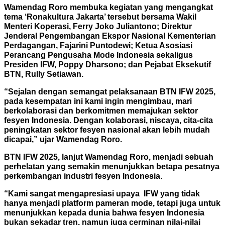
Wamendag Roro membuka kegiatan yang mengangkat
tema ‘Ronakultura Jakarta’ tersebut bersama Wakil
Menteri Koperasi, Ferry Joko Juliantono; Direktur
Jenderal Pengembangan Ekspor Nasional Kementerian
Perdagangan, Fajarini Puntodewi; Ketua Asosiasi
Perancang Pengusaha Mode Indonesia sekaligus
Presiden IFW, Poppy Dharsono; dan Pejabat Eksekutif
BTN, Rully Setiawan.
“Sejalan dengan semangat pelaksanaan BTN IFW 2025,
pada kesempatan ini kami ingin mengimbau, mari
berkolaborasi dan berkomitmen memajukan sektor
fesyen Indonesia. Dengan kolaborasi, niscaya, cita-cita
peningkatan sektor fesyen nasional akan lebih mudah
dicapai,” ujar
Wamendag Roro.
BTN IFW 2025, lanjut Wamendag Roro, menjadi sebuah
perhelatan yang semakin menunjukkan betapa pesatnya
perkembangan industri fesyen Indonesia.
“Kami sangat mengapresiasi upaya IFW
yang tidak
hanya menjadi platform pameran mode, tetapi juga untuk
menunjukkan kepada dunia bahwa fesyen Indonesia
bukan sekadar tren, namun juga cerminan nilai-nilai