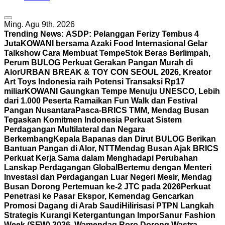
Ming. Agu 9th, 2026
Trending News:
ASDP: Pelanggan Ferizy Tembus 4
Juta
KOWANI bersama Azaki Food Internasional Gelar
Talkshow Cara Membuat Tempe
Stok Beras Berlimpah,
Perum BULOG Perkuat Gerakan Pangan Murah di
Alor
URBAN BREAK & TOY CON SEOUL 2026, Kreator
Art Toys Indonesia raih Potensi Transaksi Rp17
miliar
KOWANI Gaungkan Tempe Menuju UNESCO, Lebih
dari 1.000 Peserta Ramaikan Fun Walk dan Festival
Pangan Nusantara
Pasca-BRICS TMM, Mendag Busan
Tegaskan Komitmen Indonesia Perkuat Sistem
Perdagangan Multilateral dan Negara
Berkembang
Kepala Bapanas dan Dirut BULOG Berikan
Bantuan Pangan di Alor, NTT
Mendag Busan Ajak BRICS
Perkuat Kerja Sama dalam Menghadapi Perubahan
Lanskap Perdagangan Global
Bertemu dengan Menteri
Investasi dan Perdagangan Luar Negeri Mesir, Mendag
Busan Dorong Pertemuan ke-2 JTC pada 2026
Perkuat
Penetrasi ke Pasar Ekspor, Kemendag Gencarkan
Promosi Dagang di Arab Saudi
Hilirisasi PTPN Langkah
Strategis Kurangi Ketergantungan Impor
Sanur Fashion
Week (SFW) 2026, Wamendag Roro Dorong Wastra