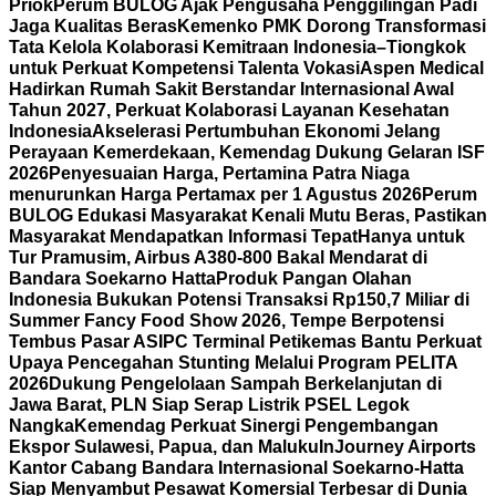
Priok
Perum BULOG Ajak Pengusaha Penggilingan Padi
Jaga Kualitas Beras
Kemenko PMK Dorong Transformasi
Tata Kelola Kolaborasi Kemitraan Indonesia–Tiongkok
untuk Perkuat Kompetensi Talenta Vokasi
Aspen Medical
Hadirkan Rumah Sakit Berstandar Internasional Awal
Tahun 2027, Perkuat Kolaborasi Layanan Kesehatan
Indonesia
Akselerasi Pertumbuhan Ekonomi Jelang
Perayaan Kemerdekaan, Kemendag Dukung Gelaran ISF
2026
Penyesuaian Harga, Pertamina Patra Niaga
menurunkan Harga Pertamax per 1 Agustus 2026
Perum
BULOG Edukasi Masyarakat Kenali Mutu Beras, Pastikan
Masyarakat Mendapatkan Informasi Tepat
Hanya untuk
Tur Pramusim, Airbus A380-800 Bakal Mendarat di
Bandara Soekarno Hatta
Produk Pangan Olahan
Indonesia Bukukan Potensi Transaksi Rp150,7 Miliar di
Summer Fancy Food Show 2026, Tempe Berpotensi
Tembus Pasar AS
IPC Terminal Petikemas Bantu Perkuat
Upaya Pencegahan Stunting Melalui Program PELITA
2026
Dukung Pengelolaan Sampah Berkelanjutan di
Jawa Barat, PLN Siap Serap Listrik PSEL Legok
Nangka
Kemendag Perkuat Sinergi Pengembangan
Ekspor Sulawesi, Papua, dan Maluku
InJourney Airports
Kantor Cabang Bandara Internasional Soekarno-Hatta
Siap Menyambut Pesawat Komersial Terbesar di Dunia