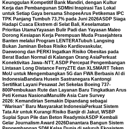
Keunggulan Kompetitif Bank Mandiri, dengan Kultur
Kerja dan Pembangunan SDM
Ini Inspirasi Tas Lokal
untuk Setiap Gaya bersama Shopee
Arus Petikemas IPC
TPK Panjang Tumbuh 73,7% pada Juni 2026
ASDP Siaga
Hadapi Cuaca Ekstrem di Selat Bali, Keselamatan
Prioritas Utama
Yayasan Bulir Padi dan Yayasan Maleo
Dorong Kesiapan Kerja Perempuan Muda Prasejahtera
Banten melalui Program LENTERA
Tubuh Langsing
Bukan Jaminan Bebas Risiko Kardiovaskular,
Daewoong dan PERKI Ingatkan Risiko Obesitas pada
Berat Badan Normal di Kalangan Orang Asia
Perkuat
Konektivitas Jawa–NTT, ASDP Percepat Pengembangan
Lintasan Long Distance Ferry
ZTE dan XLSMART Teken
MoU untuk Mengembangkan 5G dan FWA Berbasis AI di
Indonesia
Bandara Husein Sastranegara Kantongi
Sertifikat Layani Pesawat Jet Sekelas Boeing 737-
800
Pembukaan Rute dan Layanan Baru Tingkatkan Arus
Peti Kemas Nasional
Manulife Asia Care Survey
2026: Kemandirian Semakin Dipandang sebagai
“Warisan” Baru Masyarakat Indonesia
Perkuat Sistem
Tata Air untuk Kurangi Risiko Banjir di Jakut, WSBP
Suplai Spun Pile dan Beton Readymix
ASDP Kembali
Gelar Journalism Award 2026
Danantara Bangun Sistem
Pengembangan SDM Kelas Dunia di seluruh Ekosistem