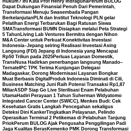
Hukum? Ini Kata Prof Henry Indraguna
Perum BULOG
Dapat Dukungan Finansial Penuh Dari Pemerintah,
Transformasi Menuju Swasembada Pangan
Berkelanjutan
PLN dan Institut Teknologi PLN gelar
Pelatihan Energi Terbarukan Bagi Ratusan Siswa
SMA
Transformasi BUMN Disiapkan melalui Peta Strategi
5 Tahun
Living Lab Ventures Bermitra dengan Nihon
M&A Center untuk Perkuat Konektivitas Investasi
Indonesia–Jepang seiring Realisasi Investasi Asing
Langsung (FDI) Jepang di Indonesia yang Mencapai
Rp50 Triliun pada 2025
Perluas Layanan Domestik,
TransNusa Hadirkan penerbangan langsung Manado–
Ternate
IPC TPK Terima Kunjungan Delegasi
Madagaskar, Dorong Modernisasi Layanan Bongkar
Muat Berbasis Digital
Produk Indonesia Diminati di Cili,
Business Matching Juni Raih Potensi Transaksi Rp1,87
Miliar
ASDP Siap Go Live Sterilisasi Enam Pelabuhan
Utama
Hadiri Perayaan 1 Tahun Suherman Widyatomo
Integrated Cancer Center (SWICC), Menkes Budi: Cek
Kesehatan Gratis Langkah Pencegahan sekaligus
Deteksi Dini Kanker
Tingkatkan Pelayanan, Pelindo
Operasikan Terminal 2 Petikemas di Pelabuhan Tanjung
Priok
Perum BULOG Ajak Pengusaha Penggilingan Padi
Jaga Kualitas Beras
Kemenko PMK Dorong Transformasi