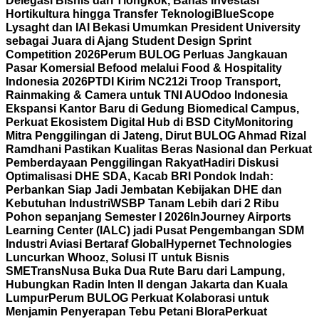
Delegasi Bisnis dari Tiongkok, Bahas Investasi
Hortikultura hingga Transfer Teknologi
BlueScope
Lysaght dan IAI Bekasi Umumkan President University
sebagai Juara di Ajang Student Design Sprint
Competition 2026
Perum BULOG Perluas Jangkauan
Pasar Komersial Befood melalui Food & Hospitality
Indonesia 2026
PTDI Kirim NC212i Troop Transport,
Rainmaking & Camera untuk TNI AU
Odoo Indonesia
Ekspansi Kantor Baru di Gedung Biomedical Campus,
Perkuat Ekosistem Digital Hub di BSD City
Monitoring
Mitra Penggilingan di Jateng, Dirut BULOG Ahmad Rizal
Ramdhani Pastikan Kualitas Beras Nasional dan Perkuat
Pemberdayaan Penggilingan Rakyat
Hadiri Diskusi
Optimalisasi DHE SDA, Kacab BRI Pondok Indah:
Perbankan Siap Jadi Jembatan Kebijakan DHE dan
Kebutuhan Industri
WSBP Tanam Lebih dari 2 Ribu
Pohon sepanjang Semester I 2026
InJourney Airports
Learning Center (IALC) jadi Pusat Pengembangan SDM
Industri Aviasi Bertaraf Global
Hypernet Technologies
Luncurkan Whooz, Solusi IT untuk Bisnis
SME
TransNusa Buka Dua Rute Baru dari Lampung,
Hubungkan Radin Inten II dengan Jakarta dan Kuala
Lumpur
Perum BULOG Perkuat Kolaborasi untuk
Menjamin Penyerapan Tebu Petani Blora
Perkuat