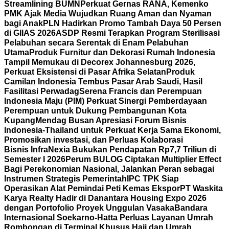
Streamlining BUMN
Perkuat Gernas RANA, Kemenko
PMK Ajak Media Wujudkan Ruang Aman dan Nyaman
bagi Anak
PLN Hadirkan Promo Tambah Daya 50 Persen
di GIIAS 2026
ASDP Resmi Terapkan Program Sterilisasi
Pelabuhan secara Serentak di Enam Pelabuhan
Utama
Produk Furnitur dan Dekorasi Rumah Indonesia
Tampil Memukau di Decorex Johannesburg 2026,
Perkuat Eksistensi di Pasar Afrika Selatan
Produk
Camilan Indonesia Tembus Pasar Arab Saudi, Hasil
Fasilitasi Perwadag
Serena Francis dan Perempuan
Indonesia Maju (PIM) Perkuat Sinergi Pemberdayaan
Perempuan untuk Dukung Pembangunan Kota
Kupang
Mendag Busan Apresiasi Forum Bisnis
Indonesia-Thailand untuk Perkuat Kerja Sama Ekonomi,
Promosikan investasi, dan Perluas Kolaborasi
Bisnis
InfraNexia Bukukan Pendapatan Rp7,7 Triliun di
Semester I 2026
Perum BULOG Ciptakan Multiplier Effect
Bagi Perekonomian Nasional, Jalankan Peran sebagai
Instrumen Strategis Pemerintah
IPC TPK Siap
Operasikan Alat Pemindai Peti Kemas Ekspor
PT Waskita
Karya Realty Hadir di Danantara Housing Expo 2026
dengan Portofolio Proyek Unggulan Vasaka
Bandara
Internasional Soekarno-Hatta Perluas Layanan Umrah
Rombongan di Terminal Khusus Haji dan Umrah