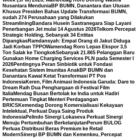
Nusantara Mendunia
BP BUMN, Danantara dan Utusan
Khusus Presiden Bahas Update Transformasi BUMN,
sudah 274 Perusahaan yang Dilakukan
Streamlining
Bandara Husein Sastranegara Siap Layani
Penerbangan Jet mulai 14 Agustus 2026
Telkom Percepat
Strategic Holding, Sebanyak 34 Entitas
Dipangkas
Ramdansyah: Empat Orang di Jakut Diduga
Jadi Korban TPPO
Wamendag Roro Lepas Ekspor 3,5
Ton Salak ke Tiongkok
Sebanyak 21.865 Pelanggan Baru
Gunakan Home Charging Services PLN pada Semester I
2026
Pentingnya Peran Sinbiotik untuk Fondasi
Kesehatan Sistem Imunitas Anak
BP BUMN dan
Danantara Kawal Ketat Transformasi PT Pos
Indonesia
Keren, Film Animasi Indonesia Garuda: Dare to
Dream Raih Dua Penghargaan di Festival Film
Italia
Mendag Busan Bertolak ke India untuk Hadiri
Pertemuan Tingkat Menteri Perdagangan
BRICS
Kemendag Dorong Komersialisasi Kekayaan
Intelektual, Perkuat Daya Saing Produk
Indonesia
Pelindo Sinergi Lokaseva Perkuat Sinergi
Menuju Pertumbuhan Berkelanjutan
Perum BULOG
Perluas Distribusi Beras Premium ke Retail
Modern
Sinergi BP BUMN dan Kemenkeu, Percepat