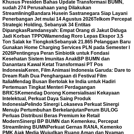
Khusus Presiden Bahas Update Transformasi BUMN,
sudah 274 Perusahaan yang Dilakukan
Streamlining
Bandara Husein Sastranegara Siap Layani
Penerbangan Jet mulai 14 Agustus 2026
Telkom Percepat
Strategic Holding, Sebanyak 34 Entitas
Dipangkas
Ramdansyah: Empat Orang di Jakut Diduga
Jadi Korban TPPO
Wamendag Roro Lepas Ekspor 3,5
Ton Salak ke Tiongkok
Sebanyak 21.865 Pelanggan Baru
Gunakan Home Charging Services PLN pada Semester I
2026
Pentingnya Peran Sinbiotik untuk Fondasi
Kesehatan Sistem Imunitas Anak
BP BUMN dan
Danantara Kawal Ketat Transformasi PT Pos
Indonesia
Keren, Film Animasi Indonesia Garuda: Dare to
Dream Raih Dua Penghargaan di Festival Film
Italia
Mendag Busan Bertolak ke India untuk Hadiri
Pertemuan Tingkat Menteri Perdagangan
BRICS
Kemendag Dorong Komersialisasi Kekayaan
Intelektual, Perkuat Daya Saing Produk
Indonesia
Pelindo Sinergi Lokaseva Perkuat Sinergi
Menuju Pertumbuhan Berkelanjutan
Perum BULOG
Perluas Distribusi Beras Premium ke Retail
Modern
Sinergi BP BUMN dan Kemenkeu, Percepat
Streamlining BUMN
Perkuat Gernas RANA, Kemenko
PMK Ajak Media Wujudkan Ruang Aman dan Nyaman