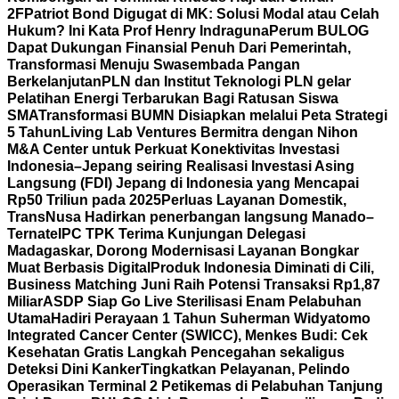
2F
Patriot Bond Digugat di MK: Solusi Modal atau Celah
Hukum? Ini Kata Prof Henry Indraguna
Perum BULOG
Dapat Dukungan Finansial Penuh Dari Pemerintah,
Transformasi Menuju Swasembada Pangan
Berkelanjutan
PLN dan Institut Teknologi PLN gelar
Pelatihan Energi Terbarukan Bagi Ratusan Siswa
SMA
Transformasi BUMN Disiapkan melalui Peta Strategi
5 Tahun
Living Lab Ventures Bermitra dengan Nihon
M&A Center untuk Perkuat Konektivitas Investasi
Indonesia–Jepang seiring Realisasi Investasi Asing
Langsung (FDI) Jepang di Indonesia yang Mencapai
Rp50 Triliun pada 2025
Perluas Layanan Domestik,
TransNusa Hadirkan penerbangan langsung Manado–
Ternate
IPC TPK Terima Kunjungan Delegasi
Madagaskar, Dorong Modernisasi Layanan Bongkar
Muat Berbasis Digital
Produk Indonesia Diminati di Cili,
Business Matching Juni Raih Potensi Transaksi Rp1,87
Miliar
ASDP Siap Go Live Sterilisasi Enam Pelabuhan
Utama
Hadiri Perayaan 1 Tahun Suherman Widyatomo
Integrated Cancer Center (SWICC), Menkes Budi: Cek
Kesehatan Gratis Langkah Pencegahan sekaligus
Deteksi Dini Kanker
Tingkatkan Pelayanan, Pelindo
Operasikan Terminal 2 Petikemas di Pelabuhan Tanjung