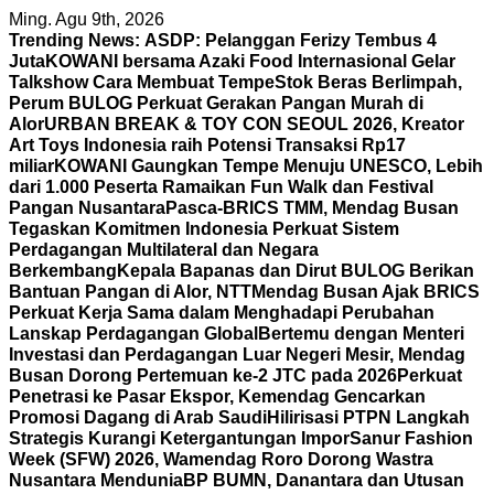
Skip
Ming. Agu 9th, 2026
to
Trending News:
ASDP: Pelanggan Ferizy Tembus 4
content
Juta
KOWANI bersama Azaki Food Internasional Gelar
Talkshow Cara Membuat Tempe
Stok Beras Berlimpah,
Perum BULOG Perkuat Gerakan Pangan Murah di
Alor
URBAN BREAK & TOY CON SEOUL 2026, Kreator
Art Toys Indonesia raih Potensi Transaksi Rp17
miliar
KOWANI Gaungkan Tempe Menuju UNESCO, Lebih
dari 1.000 Peserta Ramaikan Fun Walk dan Festival
Pangan Nusantara
Pasca-BRICS TMM, Mendag Busan
Tegaskan Komitmen Indonesia Perkuat Sistem
Perdagangan Multilateral dan Negara
Berkembang
Kepala Bapanas dan Dirut BULOG Berikan
Bantuan Pangan di Alor, NTT
Mendag Busan Ajak BRICS
Perkuat Kerja Sama dalam Menghadapi Perubahan
Lanskap Perdagangan Global
Bertemu dengan Menteri
Investasi dan Perdagangan Luar Negeri Mesir, Mendag
Busan Dorong Pertemuan ke-2 JTC pada 2026
Perkuat
Penetrasi ke Pasar Ekspor, Kemendag Gencarkan
Promosi Dagang di Arab Saudi
Hilirisasi PTPN Langkah
Strategis Kurangi Ketergantungan Impor
Sanur Fashion
Week (SFW) 2026, Wamendag Roro Dorong Wastra
Nusantara Mendunia
BP BUMN, Danantara dan Utusan