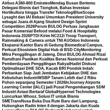
Airbus A380-800 Emirates
Mendag Busan Bertemu
Delegasi Bisnis dari Tiongkok, Bahas Investasi
Hortikultura hingga Transfer Teknologi
BlueScope
Lysaght dan IAI Bekasi Umumkan President University
sebagai Juara di Ajang Student Design Sprint
Competition 2026
Perum BULOG Perluas Jangkauan
Pasar Komersial Befood melalui Food & Hospitality
Indonesia 2026
PTDI Kirim NC212i Troop Transport,
Rainmaking & Camera untuk TNI AU
Odoo Indonesia
Ekspansi Kantor Baru di Gedung Biomedical Campus,
Perkuat Ekosistem Digital Hub di BSD City
Monitoring
Mitra Penggilingan di Jateng, Dirut BULOG Ahmad Rizal
Ramdhani Pastikan Kualitas Beras Nasional dan Perkuat
Pemberdayaan Penggilingan Rakyat
Hadiri Diskusi
Optimalisasi DHE SDA, Kacab BRI Pondok Indah:
Perbankan Siap Jadi Jembatan Kebijakan DHE dan
Kebutuhan Industri
WSBP Tanam Lebih dari 2 Ribu
Pohon sepanjang Semester I 2026
InJourney Airports
Learning Center (IALC) jadi Pusat Pengembangan SDM
Industri Aviasi Bertaraf Global
Hypernet Technologies
Luncurkan Whooz, Solusi IT untuk Bisnis
SME
TransNusa Buka Dua Rute Baru dari Lampung,
Hubungkan Radin Inten II dengan Jakarta dan Kuala