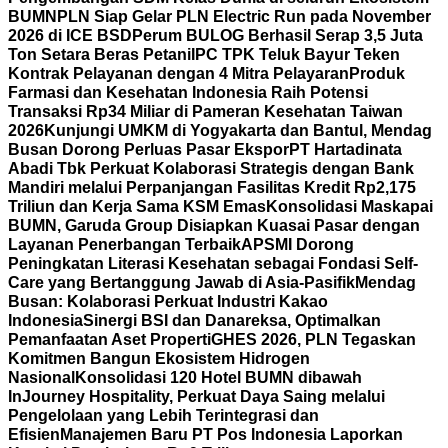
BUMN
PLN Siap Gelar PLN Electric Run pada November
2026 di ICE BSD
Perum BULOG Berhasil Serap 3,5 Juta
Ton Setara Beras Petani
IPC TPK Teluk Bayur Teken
Kontrak Pelayanan dengan 4 Mitra Pelayaran
Produk
Farmasi dan Kesehatan Indonesia Raih Potensi
Transaksi Rp34 Miliar di Pameran Kesehatan Taiwan
2026
Kunjungi UMKM di Yogyakarta dan Bantul, Mendag
Busan Dorong Perluas Pasar Ekspor
PT Hartadinata
Abadi Tbk Perkuat Kolaborasi Strategis dengan Bank
Mandiri melalui Perpanjangan Fasilitas Kredit Rp2,175
Triliun dan Kerja Sama KSM Emas
Konsolidasi Maskapai
BUMN, Garuda Group Disiapkan Kuasai Pasar dengan
Layanan Penerbangan Terbaik
APSMI Dorong
Peningkatan Literasi Kesehatan sebagai Fondasi Self-
Care yang Bertanggung Jawab di Asia-Pasifik
Mendag
Busan: Kolaborasi Perkuat Industri Kakao
Indonesia
Sinergi BSI dan Danareksa, Optimalkan
Pemanfaatan Aset Properti
GHES 2026, PLN Tegaskan
Komitmen Bangun Ekosistem Hidrogen
Nasional
Konsolidasi 120 Hotel BUMN dibawah
InJourney Hospitality, Perkuat Daya Saing melalui
Pengelolaan yang Lebih Terintegrasi dan
Efisien
Manajemen Baru PT Pos Indonesia Laporkan