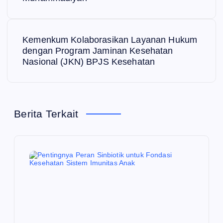
v
i
Kemenkum Kolaborasikan Layanan Hukum
dengan Program Jaminan Kesehatan
g
Nasional (JKN) BPJS Kesehatan
a
s
Berita Terkait
i
p
o
s