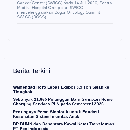
Cancer Center (SWICC) pada 14 Juli 2026, Sentra
ak
An
Medika Hospital Group dan SWICC
K
menyelenggarakan Bogor Oncology Summit
21.
im
E
S
SWICC (BOSS)…
E
86
asi
H
E
A
K
T
5
Ind
O
A
N
N
O
Pe
on
M
I
lan
Pe
esi
gg
nti
BP
a
an
ng
BU
Ga
Ba
ny
M
rud
Berita Terkini
ru
a
N
a:
Gu
Pe
da
Da
Wamendag Roro Lepas Ekspor 3,5 Ton Salak ke
na
ran
n
re
Tiongkok
ka
Si
Da
to
Sebanyak 21.865 Pelanggan Baru Gunakan Home
Charging Services PLN pada Semester I 2026
n
nbi
na
Dr
Pentingnya Peran Sinbiotik untuk Fondasi
Ho
oti
nta
ea
Kesehatan Sistem Imunitas Anak
me
k
ra
m
BP BUMN dan Danantara Kawal Ketat Transformasi
PT Pos Indonesia