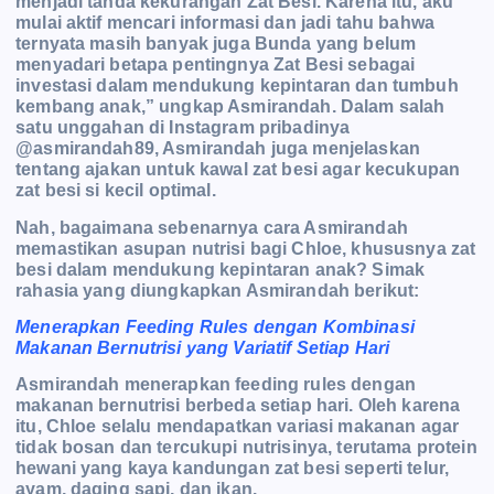
menjadi tanda kekurangan Zat Besi. Karena itu, aku
mulai aktif mencari informasi dan jadi tahu bahwa
ternyata masih banyak juga Bunda yang belum
menyadari betapa pentingnya Zat Besi sebagai
investasi dalam mendukung kepintaran dan tumbuh
kembang anak,” ungkap Asmirandah. Dalam salah
satu unggahan di Instagram pribadinya
@asmirandah89, Asmirandah juga menjelaskan
tentang ajakan untuk kawal zat besi agar kecukupan
zat besi si kecil optimal.
Nah, bagaimana sebenarnya cara Asmirandah
memastikan asupan nutrisi bagi Chloe, khususnya zat
besi dalam mendukung kepintaran anak? Simak
rahasia yang diungkapkan Asmirandah berikut:
Menerapkan Feeding Rules dengan Kombinasi
Makanan Bernutrisi yang Variatif Setiap Hari
Asmirandah menerapkan feeding rules dengan
makanan bernutrisi berbeda setiap hari. Oleh karena
itu, Chloe selalu mendapatkan variasi makanan agar
tidak bosan dan tercukupi nutrisinya, terutama protein
hewani yang kaya kandungan zat besi seperti telur,
ayam, daging sapi, dan ikan.