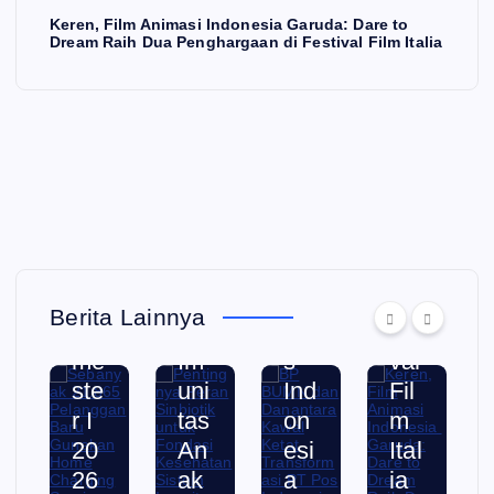
Ch
unt
Ka
Ra
Keren, Film Animasi Indonesia Garuda: Dare to
arg
uk
wa
ih
Dream Raih Dua Penghargaan di Festival Film Italia
ing
Fo
l
Du
Se
nd
Ke
a
rvi
asi
tat
Pe
ce
Ke
Tra
ng
s
se
nsf
har
PL
hat
or
ga
N
an
ma
an
pa
Sis
si
di
da
te
PT
Fe
Berita Lainnya
Se
m
Po
sti
me
Im
s
val
ste
uni
Ind
Fil
r I
tas
on
m
20
An
esi
Ital
26
ak
a
ia