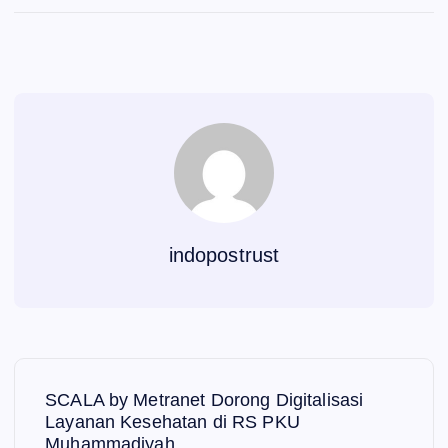
indopostrust
N
SCALA by Metranet Dorong Digitalisasi
a
Layanan Kesehatan di RS PKU
Muhammadiyah