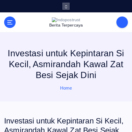
S
k
i
p
t
Berita Terpercaya
o
c
o
n
t
e
Investasi untuk Kepintaran Si
n
t
Kecil, Asmirandah Kawal Zat
Besi Sejak Dini
Home
Investasi untuk Kepintaran Si Kecil,
Asmirandah Kawal Zat Besi Sejak