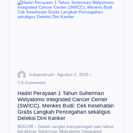
indopostrust
Agustus 2, 2026
N
E
0 Comments
W
S
Hadiri Perayaan 1 Tahun Suherman
N
E
Ke
Widyatomo Integrated Cancer Center
W
S
(SWICC), Menkes Budi: Cek Kesehatan
ren
Gratis Langkah Pencegahan sekaligus
Se
,
Deteksi Dini Kanker
ba
Fil
BOGOR – Dalam rangka memperingati satu tahun
ny
m
berdirinya Suherman Widyatomo Integrated