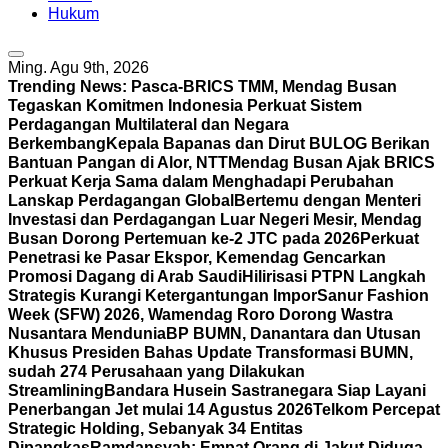
Hukum
Ming. Agu 9th, 2026
Trending News:
Pasca-BRICS TMM, Mendag Busan
Tegaskan Komitmen Indonesia Perkuat Sistem
Perdagangan Multilateral dan Negara
Berkembang
Kepala Bapanas dan Dirut BULOG Berikan
Bantuan Pangan di Alor, NTT
Mendag Busan Ajak BRICS
Perkuat Kerja Sama dalam Menghadapi Perubahan
Lanskap Perdagangan Global
Bertemu dengan Menteri
Investasi dan Perdagangan Luar Negeri Mesir, Mendag
Busan Dorong Pertemuan ke-2 JTC pada 2026
Perkuat
Penetrasi ke Pasar Ekspor, Kemendag Gencarkan
Promosi Dagang di Arab Saudi
Hilirisasi PTPN Langkah
Strategis Kurangi Ketergantungan Impor
Sanur Fashion
Week (SFW) 2026, Wamendag Roro Dorong Wastra
Nusantara Mendunia
BP BUMN, Danantara dan Utusan
Khusus Presiden Bahas Update Transformasi BUMN,
sudah 274 Perusahaan yang Dilakukan
Streamlining
Bandara Husein Sastranegara Siap Layani
Penerbangan Jet mulai 14 Agustus 2026
Telkom Percepat
Strategic Holding, Sebanyak 34 Entitas
Dipangkas
Ramdansyah: Empat Orang di Jakut Diduga