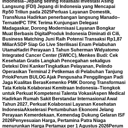
Indonesia–Jepang seiring Realisasi Investasi Asing
Langsung (FDI) Jepang di Indonesia yang Mencapai
Rp50 Triliun pada 2025
Perluas Layanan Domestik,
TransNusa Hadirkan penerbangan langsung Manado–
Ternate
IPC TPK Terima Kunjungan Delegasi
Madagaskar, Dorong Modernisasi Layanan Bongkar
Muat Berbasis Digital
Produk Indonesia Diminati di Cili,
Business Matching Juni Raih Potensi Transaksi Rp1,87
Miliar
ASDP Siap Go Live Sterilisasi Enam Pelabuhan
Utama
Hadiri Perayaan 1 Tahun Suherman Widyatomo
Integrated Cancer Center (SWICC), Menkes Budi: Cek
Kesehatan Gratis Langkah Pencegahan sekaligus
Deteksi Dini Kanker
Tingkatkan Pelayanan, Pelindo
Operasikan Terminal 2 Petikemas di Pelabuhan Tanjung
Priok
Perum BULOG Ajak Pengusaha Penggilingan Padi
Jaga Kualitas Beras
Kemenko PMK Dorong Transformasi
Tata Kelola Kolaborasi Kemitraan Indonesia–Tiongkok
untuk Perkuat Kompetensi Talenta Vokasi
Aspen Medical
Hadirkan Rumah Sakit Berstandar Internasional Awal
Tahun 2027, Perkuat Kolaborasi Layanan Kesehatan
Indonesia
Akselerasi Pertumbuhan Ekonomi Jelang
Perayaan Kemerdekaan, Kemendag Dukung Gelaran ISF
2026
Penyesuaian Harga, Pertamina Patra Niaga
menurunkan Harga Pertamax per 1 Agustus 2026
Perum