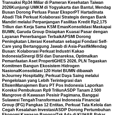
Transaksi Rp34 Miliar di Pameran Kesehatan Taiwan
2026
Kunjungi UMKM di Yogyakarta dan Bantul, Mendag
Busan Dorong Perluas Pasar Ekspor
PT Hartadinata
Abadi Tbk Perkuat Kolaborasi Strategis dengan Bank
Mandiri melalui Perpanjangan Fasilitas Kredit Rp2,175
Triliun dan Kerja Sama KSM Emas
Konsolidasi Maskapai
BUMN, Garuda Group Disiapkan Kuasai Pasar dengan
Layanan Penerbangan Terbaik
APSMI Dorong
Peningkatan Literasi Kesehatan sebagai Fondasi Self-
Care yang Bertanggung Jawab di Asia-Pasifik
Mendag
Busan: Kolaborasi Perkuat Industri Kakao
Indonesia
Sinergi BSI dan Danareksa, Optimalkan
Pemanfaatan Aset Properti
GHES 2026, PLN Tegaskan
Komitmen Bangun Ekosistem Hidrogen
Nasional
Konsolidasi 120 Hotel BUMN dibawah
InJourney Hospitality, Perkuat Daya Saing melalui
Pengelolaan yang Lebih Terintegrasi dan
Efisien
Manajemen Baru PT Pos Indonesia Laporkan
Koreksi Pembukuan Rp9 Triliun
ASDP Tanam 2.500
Mangrove di Kawasan Pesisir Pagimana, Banggai
Sulawesi Tengah
Transformasi Indonesia Financial
Group (IFG) Pangkas 12 Entitas, Perkuat Tata Kelola dan
Cegah Kesalahan Investasi
ASDP Dorong Pertumbuhan
Ekonomi Kawasan Banggai
Tak Ada di KUHAP, Pakar