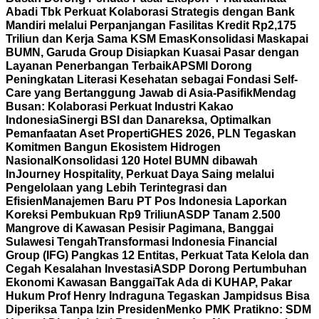
Abadi Tbk Perkuat Kolaborasi Strategis dengan Bank
Mandiri melalui Perpanjangan Fasilitas Kredit Rp2,175
Triliun dan Kerja Sama KSM Emas
Konsolidasi Maskapai
BUMN, Garuda Group Disiapkan Kuasai Pasar dengan
Layanan Penerbangan Terbaik
APSMI Dorong
Peningkatan Literasi Kesehatan sebagai Fondasi Self-
Care yang Bertanggung Jawab di Asia-Pasifik
Mendag
Busan: Kolaborasi Perkuat Industri Kakao
Indonesia
Sinergi BSI dan Danareksa, Optimalkan
Pemanfaatan Aset Properti
GHES 2026, PLN Tegaskan
Komitmen Bangun Ekosistem Hidrogen
Nasional
Konsolidasi 120 Hotel BUMN dibawah
InJourney Hospitality, Perkuat Daya Saing melalui
Pengelolaan yang Lebih Terintegrasi dan
Efisien
Manajemen Baru PT Pos Indonesia Laporkan
Koreksi Pembukuan Rp9 Triliun
ASDP Tanam 2.500
Mangrove di Kawasan Pesisir Pagimana, Banggai
Sulawesi Tengah
Transformasi Indonesia Financial
Group (IFG) Pangkas 12 Entitas, Perkuat Tata Kelola dan
Cegah Kesalahan Investasi
ASDP Dorong Pertumbuhan
Ekonomi Kawasan Banggai
Tak Ada di KUHAP, Pakar
Hukum Prof Henry Indraguna Tegaskan Jampidsus Bisa
Diperiksa Tanpa Izin Presiden
Menko PMK Pratikno: SDM