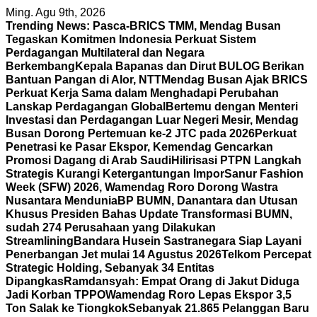
Skip
Ming. Agu 9th, 2026
to
Trending News:
Pasca-BRICS TMM, Mendag Busan
content
Tegaskan Komitmen Indonesia Perkuat Sistem
Perdagangan Multilateral dan Negara
Berkembang
Kepala Bapanas dan Dirut BULOG Berikan
Bantuan Pangan di Alor, NTT
Mendag Busan Ajak BRICS
Perkuat Kerja Sama dalam Menghadapi Perubahan
Lanskap Perdagangan Global
Bertemu dengan Menteri
Investasi dan Perdagangan Luar Negeri Mesir, Mendag
Busan Dorong Pertemuan ke-2 JTC pada 2026
Perkuat
Penetrasi ke Pasar Ekspor, Kemendag Gencarkan
Promosi Dagang di Arab Saudi
Hilirisasi PTPN Langkah
Strategis Kurangi Ketergantungan Impor
Sanur Fashion
Week (SFW) 2026, Wamendag Roro Dorong Wastra
Nusantara Mendunia
BP BUMN, Danantara dan Utusan
Khusus Presiden Bahas Update Transformasi BUMN,
sudah 274 Perusahaan yang Dilakukan
Streamlining
Bandara Husein Sastranegara Siap Layani
Penerbangan Jet mulai 14 Agustus 2026
Telkom Percepat
Strategic Holding, Sebanyak 34 Entitas
Dipangkas
Ramdansyah: Empat Orang di Jakut Diduga
Jadi Korban TPPO
Wamendag Roro Lepas Ekspor 3,5
Ton Salak ke Tiongkok
Sebanyak 21.865 Pelanggan Baru