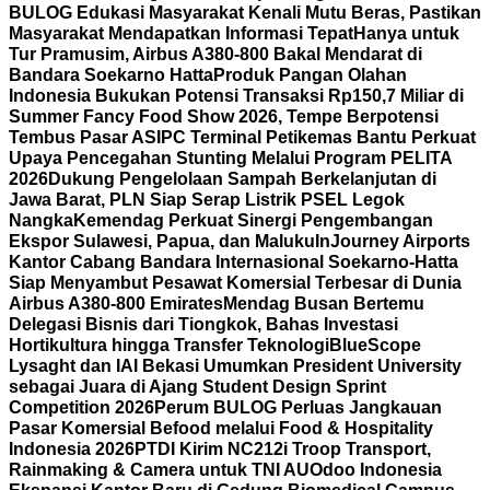
BULOG Edukasi Masyarakat Kenali Mutu Beras, Pastikan
Masyarakat Mendapatkan Informasi Tepat
Hanya untuk
Tur Pramusim, Airbus A380-800 Bakal Mendarat di
Bandara Soekarno Hatta
Produk Pangan Olahan
Indonesia Bukukan Potensi Transaksi Rp150,7 Miliar di
Summer Fancy Food Show 2026, Tempe Berpotensi
Tembus Pasar AS
IPC Terminal Petikemas Bantu Perkuat
Upaya Pencegahan Stunting Melalui Program PELITA
2026
Dukung Pengelolaan Sampah Berkelanjutan di
Jawa Barat, PLN Siap Serap Listrik PSEL Legok
Nangka
Kemendag Perkuat Sinergi Pengembangan
Ekspor Sulawesi, Papua, dan Maluku
InJourney Airports
Kantor Cabang Bandara Internasional Soekarno-Hatta
Siap Menyambut Pesawat Komersial Terbesar di Dunia
Airbus A380-800 Emirates
Mendag Busan Bertemu
Delegasi Bisnis dari Tiongkok, Bahas Investasi
Hortikultura hingga Transfer Teknologi
BlueScope
Lysaght dan IAI Bekasi Umumkan President University
sebagai Juara di Ajang Student Design Sprint
Competition 2026
Perum BULOG Perluas Jangkauan
Pasar Komersial Befood melalui Food & Hospitality
Indonesia 2026
PTDI Kirim NC212i Troop Transport,
Rainmaking & Camera untuk TNI AU
Odoo Indonesia