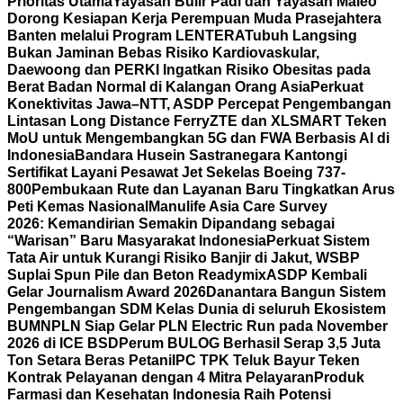
Prioritas Utama
Yayasan Bulir Padi dan Yayasan Maleo
Dorong Kesiapan Kerja Perempuan Muda Prasejahtera
Banten melalui Program LENTERA
Tubuh Langsing
Bukan Jaminan Bebas Risiko Kardiovaskular,
Daewoong dan PERKI Ingatkan Risiko Obesitas pada
Berat Badan Normal di Kalangan Orang Asia
Perkuat
Konektivitas Jawa–NTT, ASDP Percepat Pengembangan
Lintasan Long Distance Ferry
ZTE dan XLSMART Teken
MoU untuk Mengembangkan 5G dan FWA Berbasis AI di
Indonesia
Bandara Husein Sastranegara Kantongi
Sertifikat Layani Pesawat Jet Sekelas Boeing 737-
800
Pembukaan Rute dan Layanan Baru Tingkatkan Arus
Peti Kemas Nasional
Manulife Asia Care Survey
2026: Kemandirian Semakin Dipandang sebagai
“Warisan” Baru Masyarakat Indonesia
Perkuat Sistem
Tata Air untuk Kurangi Risiko Banjir di Jakut, WSBP
Suplai Spun Pile dan Beton Readymix
ASDP Kembali
Gelar Journalism Award 2026
Danantara Bangun Sistem
Pengembangan SDM Kelas Dunia di seluruh Ekosistem
BUMN
PLN Siap Gelar PLN Electric Run pada November
2026 di ICE BSD
Perum BULOG Berhasil Serap 3,5 Juta
Ton Setara Beras Petani
IPC TPK Teluk Bayur Teken
Kontrak Pelayanan dengan 4 Mitra Pelayaran
Produk
Farmasi dan Kesehatan Indonesia Raih Potensi