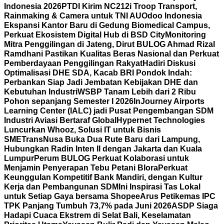
Indonesia 2026
PTDI Kirim NC212i Troop Transport,
Rainmaking & Camera untuk TNI AU
Odoo Indonesia
Ekspansi Kantor Baru di Gedung Biomedical Campus,
Perkuat Ekosistem Digital Hub di BSD City
Monitoring
Mitra Penggilingan di Jateng, Dirut BULOG Ahmad Rizal
Ramdhani Pastikan Kualitas Beras Nasional dan Perkuat
Pemberdayaan Penggilingan Rakyat
Hadiri Diskusi
Optimalisasi DHE SDA, Kacab BRI Pondok Indah:
Perbankan Siap Jadi Jembatan Kebijakan DHE dan
Kebutuhan Industri
WSBP Tanam Lebih dari 2 Ribu
Pohon sepanjang Semester I 2026
InJourney Airports
Learning Center (IALC) jadi Pusat Pengembangan SDM
Industri Aviasi Bertaraf Global
Hypernet Technologies
Luncurkan Whooz, Solusi IT untuk Bisnis
SME
TransNusa Buka Dua Rute Baru dari Lampung,
Hubungkan Radin Inten II dengan Jakarta dan Kuala
Lumpur
Perum BULOG Perkuat Kolaborasi untuk
Menjamin Penyerapan Tebu Petani Blora
Perkuat
Keunggulan Kompetitif Bank Mandiri, dengan Kultur
Kerja dan Pembangunan SDM
Ini Inspirasi Tas Lokal
untuk Setiap Gaya bersama Shopee
Arus Petikemas IPC
TPK Panjang Tumbuh 73,7% pada Juni 2026
ASDP Siaga
Hadapi Cuaca Ekstrem di Selat Bali, Keselamatan