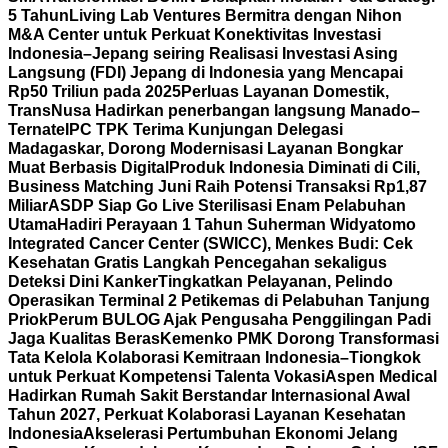
5 Tahun
Living Lab Ventures Bermitra dengan Nihon
M&A Center untuk Perkuat Konektivitas Investasi
Indonesia–Jepang seiring Realisasi Investasi Asing
Langsung (FDI) Jepang di Indonesia yang Mencapai
Rp50 Triliun pada 2025
Perluas Layanan Domestik,
TransNusa Hadirkan penerbangan langsung Manado–
Ternate
IPC TPK Terima Kunjungan Delegasi
Madagaskar, Dorong Modernisasi Layanan Bongkar
Muat Berbasis Digital
Produk Indonesia Diminati di Cili,
Business Matching Juni Raih Potensi Transaksi Rp1,87
Miliar
ASDP Siap Go Live Sterilisasi Enam Pelabuhan
Utama
Hadiri Perayaan 1 Tahun Suherman Widyatomo
Integrated Cancer Center (SWICC), Menkes Budi: Cek
Kesehatan Gratis Langkah Pencegahan sekaligus
Deteksi Dini Kanker
Tingkatkan Pelayanan, Pelindo
Operasikan Terminal 2 Petikemas di Pelabuhan Tanjung
Priok
Perum BULOG Ajak Pengusaha Penggilingan Padi
Jaga Kualitas Beras
Kemenko PMK Dorong Transformasi
Tata Kelola Kolaborasi Kemitraan Indonesia–Tiongkok
untuk Perkuat Kompetensi Talenta Vokasi
Aspen Medical
Hadirkan Rumah Sakit Berstandar Internasional Awal
Tahun 2027, Perkuat Kolaborasi Layanan Kesehatan
Indonesia
Akselerasi Pertumbuhan Ekonomi Jelang