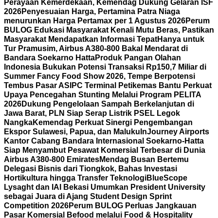
Perayaan Kemerdekaan, Kemendag Dukung Gelaran ISF
2026
Penyesuaian Harga, Pertamina Patra Niaga
menurunkan Harga Pertamax per 1 Agustus 2026
Perum
BULOG Edukasi Masyarakat Kenali Mutu Beras, Pastikan
Masyarakat Mendapatkan Informasi Tepat
Hanya untuk
Tur Pramusim, Airbus A380-800 Bakal Mendarat di
Bandara Soekarno Hatta
Produk Pangan Olahan
Indonesia Bukukan Potensi Transaksi Rp150,7 Miliar di
Summer Fancy Food Show 2026, Tempe Berpotensi
Tembus Pasar AS
IPC Terminal Petikemas Bantu Perkuat
Upaya Pencegahan Stunting Melalui Program PELITA
2026
Dukung Pengelolaan Sampah Berkelanjutan di
Jawa Barat, PLN Siap Serap Listrik PSEL Legok
Nangka
Kemendag Perkuat Sinergi Pengembangan
Ekspor Sulawesi, Papua, dan Maluku
InJourney Airports
Kantor Cabang Bandara Internasional Soekarno-Hatta
Siap Menyambut Pesawat Komersial Terbesar di Dunia
Airbus A380-800 Emirates
Mendag Busan Bertemu
Delegasi Bisnis dari Tiongkok, Bahas Investasi
Hortikultura hingga Transfer Teknologi
BlueScope
Lysaght dan IAI Bekasi Umumkan President University
sebagai Juara di Ajang Student Design Sprint
Competition 2026
Perum BULOG Perluas Jangkauan
Pasar Komersial Befood melalui Food & Hospitality