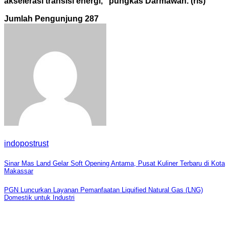
akselerasi transisi
energi,” pungkas Darmawan. (rls)
Jumlah Pengunjung
287
indopostrust
Navigasi
Sinar Mas Land Gelar Soft Opening Antama, Pusat Kuliner Terbaru di Kota
Makassar
pos
PGN Luncurkan Layanan Pemanfaatan Liquified Natural Gas (LNG)
Domestik untuk Industri