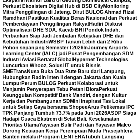
Ekspansi Kantor Baru di Gedung Biomedical Campus,
Perkuat Ekosistem Digital Hub di BSD City
Monitoring
Mitra Penggilingan di Jateng, Dirut BULOG Ahmad Rizal
Ramdhani Pastikan Kualitas Beras Nasional dan Perkuat
Pemberdayaan Penggilingan Rakyat
Hadiri Diskusi
Optimalisasi DHE SDA, Kacab BRI Pondok Indah:
Perbankan Siap Jadi Jembatan Kebijakan DHE dan
Kebutuhan Industri
WSBP Tanam Lebih dari 2 Ribu
Pohon sepanjang Semester I 2026
InJourney Airports
Learning Center (IALC) jadi Pusat Pengembangan SDM
Industri Aviasi Bertaraf Global
Hypernet Technologies
Luncurkan Whooz, Solusi IT untuk Bisnis
SME
TransNusa Buka Dua Rute Baru dari Lampung,
Hubungkan Radin Inten II dengan Jakarta dan Kuala
Lumpur
Perum BULOG Perkuat Kolaborasi untuk
Menjamin Penyerapan Tebu Petani Blora
Perkuat
Keunggulan Kompetitif Bank Mandiri, dengan Kultur
Kerja dan Pembangunan SDM
Ini Inspirasi Tas Lokal
untuk Setiap Gaya bersama Shopee
Arus Petikemas IPC
TPK Panjang Tumbuh 73,7% pada Juni 2026
ASDP Siaga
Hadapi Cuaca Ekstrem di Selat Bali, Keselamatan
Prioritas Utama
Yayasan Bulir Padi dan Yayasan Maleo
Dorong Kesiapan Kerja Perempuan Muda Prasejahtera
Banten melalui Program LENTERA
Tubuh Langsing