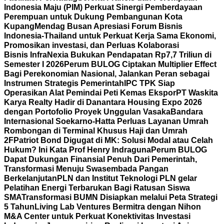
Indonesia Maju (PIM) Perkuat Sinergi Pemberdayaan
Perempuan untuk Dukung Pembangunan Kota
Kupang
Mendag Busan Apresiasi Forum Bisnis
Indonesia-Thailand untuk Perkuat Kerja Sama Ekonomi,
Promosikan investasi, dan Perluas Kolaborasi
Bisnis
InfraNexia Bukukan Pendapatan Rp7,7 Triliun di
Semester I 2026
Perum BULOG Ciptakan Multiplier Effect
Bagi Perekonomian Nasional, Jalankan Peran sebagai
Instrumen Strategis Pemerintah
IPC TPK Siap
Operasikan Alat Pemindai Peti Kemas Ekspor
PT Waskita
Karya Realty Hadir di Danantara Housing Expo 2026
dengan Portofolio Proyek Unggulan Vasaka
Bandara
Internasional Soekarno-Hatta Perluas Layanan Umrah
Rombongan di Terminal Khusus Haji dan Umrah
2F
Patriot Bond Digugat di MK: Solusi Modal atau Celah
Hukum? Ini Kata Prof Henry Indraguna
Perum BULOG
Dapat Dukungan Finansial Penuh Dari Pemerintah,
Transformasi Menuju Swasembada Pangan
Berkelanjutan
PLN dan Institut Teknologi PLN gelar
Pelatihan Energi Terbarukan Bagi Ratusan Siswa
SMA
Transformasi BUMN Disiapkan melalui Peta Strategi
5 Tahun
Living Lab Ventures Bermitra dengan Nihon
M&A Center untuk Perkuat Konektivitas Investasi