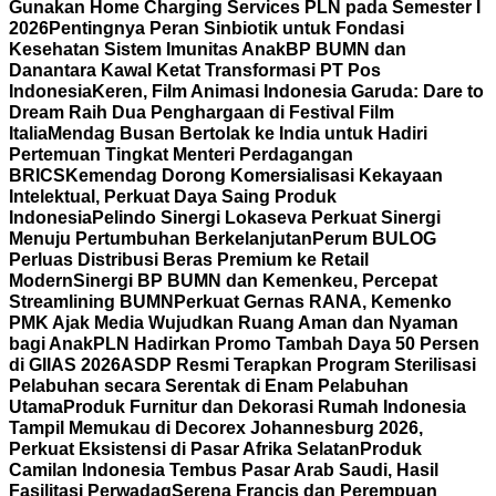
Gunakan Home Charging Services PLN pada Semester I
2026
Pentingnya Peran Sinbiotik untuk Fondasi
Kesehatan Sistem Imunitas Anak
BP BUMN dan
Danantara Kawal Ketat Transformasi PT Pos
Indonesia
Keren, Film Animasi Indonesia Garuda: Dare to
Dream Raih Dua Penghargaan di Festival Film
Italia
Mendag Busan Bertolak ke India untuk Hadiri
Pertemuan Tingkat Menteri Perdagangan
BRICS
Kemendag Dorong Komersialisasi Kekayaan
Intelektual, Perkuat Daya Saing Produk
Indonesia
Pelindo Sinergi Lokaseva Perkuat Sinergi
Menuju Pertumbuhan Berkelanjutan
Perum BULOG
Perluas Distribusi Beras Premium ke Retail
Modern
Sinergi BP BUMN dan Kemenkeu, Percepat
Streamlining BUMN
Perkuat Gernas RANA, Kemenko
PMK Ajak Media Wujudkan Ruang Aman dan Nyaman
bagi Anak
PLN Hadirkan Promo Tambah Daya 50 Persen
di GIIAS 2026
ASDP Resmi Terapkan Program Sterilisasi
Pelabuhan secara Serentak di Enam Pelabuhan
Utama
Produk Furnitur dan Dekorasi Rumah Indonesia
Tampil Memukau di Decorex Johannesburg 2026,
Perkuat Eksistensi di Pasar Afrika Selatan
Produk
Camilan Indonesia Tembus Pasar Arab Saudi, Hasil
Fasilitasi Perwadag
Serena Francis dan Perempuan