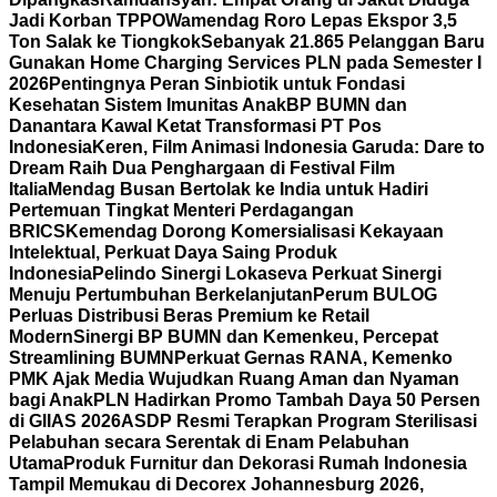
Jadi Korban TPPO
Wamendag Roro Lepas Ekspor 3,5
Ton Salak ke Tiongkok
Sebanyak 21.865 Pelanggan Baru
Gunakan Home Charging Services PLN pada Semester I
2026
Pentingnya Peran Sinbiotik untuk Fondasi
Kesehatan Sistem Imunitas Anak
BP BUMN dan
Danantara Kawal Ketat Transformasi PT Pos
Indonesia
Keren, Film Animasi Indonesia Garuda: Dare to
Dream Raih Dua Penghargaan di Festival Film
Italia
Mendag Busan Bertolak ke India untuk Hadiri
Pertemuan Tingkat Menteri Perdagangan
BRICS
Kemendag Dorong Komersialisasi Kekayaan
Intelektual, Perkuat Daya Saing Produk
Indonesia
Pelindo Sinergi Lokaseva Perkuat Sinergi
Menuju Pertumbuhan Berkelanjutan
Perum BULOG
Perluas Distribusi Beras Premium ke Retail
Modern
Sinergi BP BUMN dan Kemenkeu, Percepat
Streamlining BUMN
Perkuat Gernas RANA, Kemenko
PMK Ajak Media Wujudkan Ruang Aman dan Nyaman
bagi Anak
PLN Hadirkan Promo Tambah Daya 50 Persen
di GIIAS 2026
ASDP Resmi Terapkan Program Sterilisasi
Pelabuhan secara Serentak di Enam Pelabuhan
Utama
Produk Furnitur dan Dekorasi Rumah Indonesia
Tampil Memukau di Decorex Johannesburg 2026,