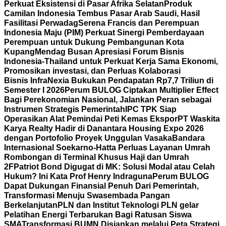
Perkuat Eksistensi di Pasar Afrika Selatan
Produk
Camilan Indonesia Tembus Pasar Arab Saudi, Hasil
Fasilitasi Perwadag
Serena Francis dan Perempuan
Indonesia Maju (PIM) Perkuat Sinergi Pemberdayaan
Perempuan untuk Dukung Pembangunan Kota
Kupang
Mendag Busan Apresiasi Forum Bisnis
Indonesia-Thailand untuk Perkuat Kerja Sama Ekonomi,
Promosikan investasi, dan Perluas Kolaborasi
Bisnis
InfraNexia Bukukan Pendapatan Rp7,7 Triliun di
Semester I 2026
Perum BULOG Ciptakan Multiplier Effect
Bagi Perekonomian Nasional, Jalankan Peran sebagai
Instrumen Strategis Pemerintah
IPC TPK Siap
Operasikan Alat Pemindai Peti Kemas Ekspor
PT Waskita
Karya Realty Hadir di Danantara Housing Expo 2026
dengan Portofolio Proyek Unggulan Vasaka
Bandara
Internasional Soekarno-Hatta Perluas Layanan Umrah
Rombongan di Terminal Khusus Haji dan Umrah
2F
Patriot Bond Digugat di MK: Solusi Modal atau Celah
Hukum? Ini Kata Prof Henry Indraguna
Perum BULOG
Dapat Dukungan Finansial Penuh Dari Pemerintah,
Transformasi Menuju Swasembada Pangan
Berkelanjutan
PLN dan Institut Teknologi PLN gelar
Pelatihan Energi Terbarukan Bagi Ratusan Siswa
SMA
Transformasi BUMN Disiapkan melalui Peta Strategi