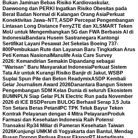
Bukan Jaminan Bebas Risiko Kardiovaskular,
Daewoong dan PERKI Ingatkan Risiko Obesitas pada
Berat Badan Normal di Kalangan Orang Asia
Perkuat
Konektivitas Jawa–NTT, ASDP Percepat Pengembangan
Lintasan Long Distance Ferry
ZTE dan XLSMART Teken
MoU untuk Mengembangkan 5G dan FWA Berbasis AI di
Indonesia
Bandara Husein Sastranegara Kantongi
Sertifikat Layani Pesawat Jet Sekelas Boeing 737-
800
Pembukaan Rute dan Layanan Baru Tingkatkan Arus
Peti Kemas Nasional
Manulife Asia Care Survey
2026: Kemandirian Semakin Dipandang sebagai
“Warisan” Baru Masyarakat Indonesia
Perkuat Sistem
Tata Air untuk Kurangi Risiko Banjir di Jakut, WSBP
Suplai Spun Pile dan Beton Readymix
ASDP Kembali
Gelar Journalism Award 2026
Danantara Bangun Sistem
Pengembangan SDM Kelas Dunia di seluruh Ekosistem
BUMN
PLN Siap Gelar PLN Electric Run pada November
2026 di ICE BSD
Perum BULOG Berhasil Serap 3,5 Juta
Ton Setara Beras Petani
IPC TPK Teluk Bayur Teken
Kontrak Pelayanan dengan 4 Mitra Pelayaran
Produk
Farmasi dan Kesehatan Indonesia Raih Potensi
Transaksi Rp34 Miliar di Pameran Kesehatan Taiwan
2026
Kunjungi UMKM di Yogyakarta dan Bantul, Mendag
Busan Dorong Perluas Pasar Ekspor
PT Hartadinata