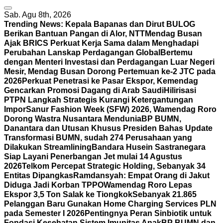
Sab. Agu 8th, 2026
Trending News:
Kepala Bapanas dan Dirut BULOG
Berikan Bantuan Pangan di Alor, NTT
Mendag Busan
Ajak BRICS Perkuat Kerja Sama dalam Menghadapi
Perubahan Lanskap Perdagangan Global
Bertemu
dengan Menteri Investasi dan Perdagangan Luar Negeri
Mesir, Mendag Busan Dorong Pertemuan ke-2 JTC pada
2026
Perkuat Penetrasi ke Pasar Ekspor, Kemendag
Gencarkan Promosi Dagang di Arab Saudi
Hilirisasi
PTPN Langkah Strategis Kurangi Ketergantungan
Impor
Sanur Fashion Week (SFW) 2026, Wamendag Roro
Dorong Wastra Nusantara Mendunia
BP BUMN,
Danantara dan Utusan Khusus Presiden Bahas Update
Transformasi BUMN, sudah 274 Perusahaan yang
Dilakukan Streamlining
Bandara Husein Sastranegara
Siap Layani Penerbangan Jet mulai 14 Agustus
2026
Telkom Percepat Strategic Holding, Sebanyak 34
Entitas Dipangkas
Ramdansyah: Empat Orang di Jakut
Diduga Jadi Korban TPPO
Wamendag Roro Lepas
Ekspor 3,5 Ton Salak ke Tiongkok
Sebanyak 21.865
Pelanggan Baru Gunakan Home Charging Services PLN
pada Semester I 2026
Pentingnya Peran Sinbiotik untuk
Fondasi Kesehatan Sistem Imunitas Anak
BP BUMN dan