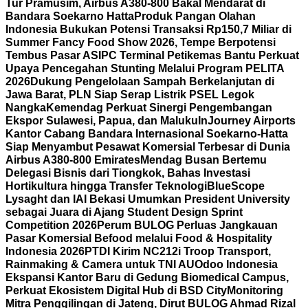
Tur Pramusim, Airbus A380-800 Bakal Mendarat di
Bandara Soekarno Hatta
Produk Pangan Olahan
Indonesia Bukukan Potensi Transaksi Rp150,7 Miliar di
Summer Fancy Food Show 2026, Tempe Berpotensi
Tembus Pasar AS
IPC Terminal Petikemas Bantu Perkuat
Upaya Pencegahan Stunting Melalui Program PELITA
2026
Dukung Pengelolaan Sampah Berkelanjutan di
Jawa Barat, PLN Siap Serap Listrik PSEL Legok
Nangka
Kemendag Perkuat Sinergi Pengembangan
Ekspor Sulawesi, Papua, dan Maluku
InJourney Airports
Kantor Cabang Bandara Internasional Soekarno-Hatta
Siap Menyambut Pesawat Komersial Terbesar di Dunia
Airbus A380-800 Emirates
Mendag Busan Bertemu
Delegasi Bisnis dari Tiongkok, Bahas Investasi
Hortikultura hingga Transfer Teknologi
BlueScope
Lysaght dan IAI Bekasi Umumkan President University
sebagai Juara di Ajang Student Design Sprint
Competition 2026
Perum BULOG Perluas Jangkauan
Pasar Komersial Befood melalui Food & Hospitality
Indonesia 2026
PTDI Kirim NC212i Troop Transport,
Rainmaking & Camera untuk TNI AU
Odoo Indonesia
Ekspansi Kantor Baru di Gedung Biomedical Campus,
Perkuat Ekosistem Digital Hub di BSD City
Monitoring
Mitra Penggilingan di Jateng, Dirut BULOG Ahmad Rizal