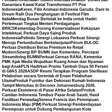
Danantara Kawal Ketat Transformasi PT Pos
Indonesia
Keren, Film Animasi Indonesia Garuda: Dare to
Dream Raih Dua Penghargaan di Festival Film
Italia
Mendag Busan Bertolak ke India untuk Hadiri
Pertemuan Tingkat Menteri Perdagangan
BRICS
Kemendag Dorong Komersialisasi Kekayaan
Intelektual, Perkuat Daya Saing Produk
Indonesia
Pelindo Sinergi Lokaseva Perkuat Sinergi
Menuju Pertumbuhan Berkelanjutan
Perum BULOG
Perluas Distribusi Beras Premium ke Retail
Modern
Sinergi BP BUMN dan Kemenkeu, Percepat
Streamlining BUMN
Perkuat Gernas RANA, Kemenko
PMK Ajak Media Wujudkan Ruang Aman dan Nyaman
bagi Anak
PLN Hadirkan Promo Tambah Daya 50 Persen
di GIIAS 2026
ASDP Resmi Terapkan Program Sterilisasi
Pelabuhan secara Serentak di Enam Pelabuhan
Utama
Produk Furnitur dan Dekorasi Rumah Indonesia
Tampil Memukau di Decorex Johannesburg 2026,
Perkuat Eksistensi di Pasar Afrika Selatan
Produk
Camilan Indonesia Tembus Pasar Arab Saudi, Hasil
Fasilitasi Perwadag
Serena Francis dan Perempuan
Indonesia Maju (PIM) Perkuat Sinergi Pemberdayaan
Perempuan untuk Dukung Pembangunan Kota