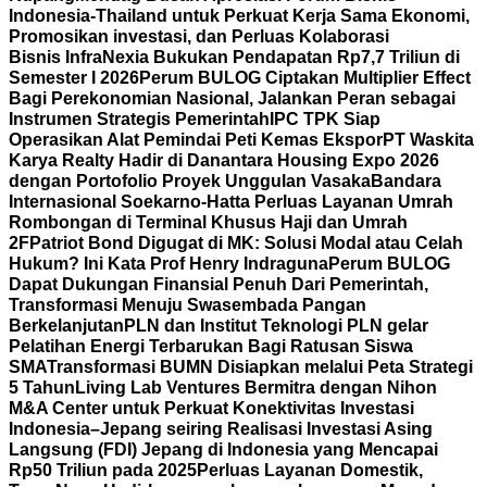
Indonesia-Thailand untuk Perkuat Kerja Sama Ekonomi,
Promosikan investasi, dan Perluas Kolaborasi
Bisnis
InfraNexia Bukukan Pendapatan Rp7,7 Triliun di
Semester I 2026
Perum BULOG Ciptakan Multiplier Effect
Bagi Perekonomian Nasional, Jalankan Peran sebagai
Instrumen Strategis Pemerintah
IPC TPK Siap
Operasikan Alat Pemindai Peti Kemas Ekspor
PT Waskita
Karya Realty Hadir di Danantara Housing Expo 2026
dengan Portofolio Proyek Unggulan Vasaka
Bandara
Internasional Soekarno-Hatta Perluas Layanan Umrah
Rombongan di Terminal Khusus Haji dan Umrah
2F
Patriot Bond Digugat di MK: Solusi Modal atau Celah
Hukum? Ini Kata Prof Henry Indraguna
Perum BULOG
Dapat Dukungan Finansial Penuh Dari Pemerintah,
Transformasi Menuju Swasembada Pangan
Berkelanjutan
PLN dan Institut Teknologi PLN gelar
Pelatihan Energi Terbarukan Bagi Ratusan Siswa
SMA
Transformasi BUMN Disiapkan melalui Peta Strategi
5 Tahun
Living Lab Ventures Bermitra dengan Nihon
M&A Center untuk Perkuat Konektivitas Investasi
Indonesia–Jepang seiring Realisasi Investasi Asing
Langsung (FDI) Jepang di Indonesia yang Mencapai
Rp50 Triliun pada 2025
Perluas Layanan Domestik,