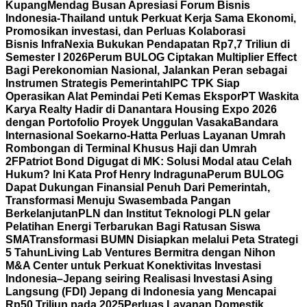
Kupang
Mendag Busan Apresiasi Forum Bisnis
Indonesia-Thailand untuk Perkuat Kerja Sama Ekonomi,
Promosikan investasi, dan Perluas Kolaborasi
Bisnis
InfraNexia Bukukan Pendapatan Rp7,7 Triliun di
Semester I 2026
Perum BULOG Ciptakan Multiplier Effect
Bagi Perekonomian Nasional, Jalankan Peran sebagai
Instrumen Strategis Pemerintah
IPC TPK Siap
Operasikan Alat Pemindai Peti Kemas Ekspor
PT Waskita
Karya Realty Hadir di Danantara Housing Expo 2026
dengan Portofolio Proyek Unggulan Vasaka
Bandara
Internasional Soekarno-Hatta Perluas Layanan Umrah
Rombongan di Terminal Khusus Haji dan Umrah
2F
Patriot Bond Digugat di MK: Solusi Modal atau Celah
Hukum? Ini Kata Prof Henry Indraguna
Perum BULOG
Dapat Dukungan Finansial Penuh Dari Pemerintah,
Transformasi Menuju Swasembada Pangan
Berkelanjutan
PLN dan Institut Teknologi PLN gelar
Pelatihan Energi Terbarukan Bagi Ratusan Siswa
SMA
Transformasi BUMN Disiapkan melalui Peta Strategi
5 Tahun
Living Lab Ventures Bermitra dengan Nihon
M&A Center untuk Perkuat Konektivitas Investasi
Indonesia–Jepang seiring Realisasi Investasi Asing
Langsung (FDI) Jepang di Indonesia yang Mencapai
Rp50 Triliun pada 2025
Perluas Layanan Domestik,