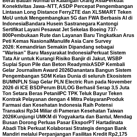
Berat Badan Normal di Kalangan Orang Asia
Perkuat
Konektivitas Jawa–NTT, ASDP Percepat Pengembangan
Lintasan Long Distance Ferry
ZTE dan XLSMART Teken
MoU untuk Mengembangkan 5G dan FWA Berbasis AI di
Indonesia
Bandara Husein Sastranegara Kantongi
Sertifikat Layani Pesawat Jet Sekelas Boeing 737-
800
Pembukaan Rute dan Layanan Baru Tingkatkan Arus
Peti Kemas Nasional
Manulife Asia Care Survey
2026: Kemandirian Semakin Dipandang sebagai
“Warisan” Baru Masyarakat Indonesia
Perkuat Sistem
Tata Air untuk Kurangi Risiko Banjir di Jakut, WSBP
Suplai Spun Pile dan Beton Readymix
ASDP Kembali
Gelar Journalism Award 2026
Danantara Bangun Sistem
Pengembangan SDM Kelas Dunia di seluruh Ekosistem
BUMN
PLN Siap Gelar PLN Electric Run pada November
2026 di ICE BSD
Perum BULOG Berhasil Serap 3,5 Juta
Ton Setara Beras Petani
IPC TPK Teluk Bayur Teken
Kontrak Pelayanan dengan 4 Mitra Pelayaran
Produk
Farmasi dan Kesehatan Indonesia Raih Potensi
Transaksi Rp34 Miliar di Pameran Kesehatan Taiwan
2026
Kunjungi UMKM di Yogyakarta dan Bantul, Mendag
Busan Dorong Perluas Pasar Ekspor
PT Hartadinata
Abadi Tbk Perkuat Kolaborasi Strategis dengan Bank
Mandiri melalui Perpanjangan Fasilitas Kredit Rp2,175