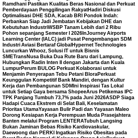
Ramdhani Pastikan Kualitas Beras Nasional dan Perkuat
Pemberdayaan Penggilingan Rakyat
Hadiri Diskusi
Optimalisasi DHE SDA, Kacab BRI Pondok Indah:
Perbankan Siap Jadi Jembatan Kebijakan DHE dan
Kebutuhan Industri
WSBP Tanam Lebih dari 2 Ribu
Pohon sepanjang Semester I 2026
InJourney Airports
Learning Center (IALC) jadi Pusat Pengembangan SDM
Industri Aviasi Bertaraf Global
Hypernet Technologies
Luncurkan Whooz, Solusi IT untuk Bisnis
SME
TransNusa Buka Dua Rute Baru dari Lampung,
Hubungkan Radin Inten II dengan Jakarta dan Kuala
Lumpur
Perum BULOG Perkuat Kolaborasi untuk
Menjamin Penyerapan Tebu Petani Blora
Perkuat
Keunggulan Kompetitif Bank Mandiri, dengan Kultur
Kerja dan Pembangunan SDM
Ini Inspirasi Tas Lokal
untuk Setiap Gaya bersama Shopee
Arus Petikemas IPC
TPK Panjang Tumbuh 73,7% pada Juni 2026
ASDP Siaga
Hadapi Cuaca Ekstrem di Selat Bali, Keselamatan
Prioritas Utama
Yayasan Bulir Padi dan Yayasan Maleo
Dorong Kesiapan Kerja Perempuan Muda Prasejahtera
Banten melalui Program LENTERA
Tubuh Langsing
Bukan Jaminan Bebas Risiko Kardiovaskular,
Daewoong dan PERKI Ingatkan Risiko Obesitas pada