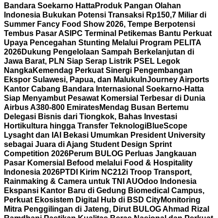
Bandara Soekarno Hatta
Produk Pangan Olahan
Indonesia Bukukan Potensi Transaksi Rp150,7 Miliar di
Summer Fancy Food Show 2026, Tempe Berpotensi
Tembus Pasar AS
IPC Terminal Petikemas Bantu Perkuat
Upaya Pencegahan Stunting Melalui Program PELITA
2026
Dukung Pengelolaan Sampah Berkelanjutan di
Jawa Barat, PLN Siap Serap Listrik PSEL Legok
Nangka
Kemendag Perkuat Sinergi Pengembangan
Ekspor Sulawesi, Papua, dan Maluku
InJourney Airports
Kantor Cabang Bandara Internasional Soekarno-Hatta
Siap Menyambut Pesawat Komersial Terbesar di Dunia
Airbus A380-800 Emirates
Mendag Busan Bertemu
Delegasi Bisnis dari Tiongkok, Bahas Investasi
Hortikultura hingga Transfer Teknologi
BlueScope
Lysaght dan IAI Bekasi Umumkan President University
sebagai Juara di Ajang Student Design Sprint
Competition 2026
Perum BULOG Perluas Jangkauan
Pasar Komersial Befood melalui Food & Hospitality
Indonesia 2026
PTDI Kirim NC212i Troop Transport,
Rainmaking & Camera untuk TNI AU
Odoo Indonesia
Ekspansi Kantor Baru di Gedung Biomedical Campus,
Perkuat Ekosistem Digital Hub di BSD City
Monitoring
Mitra Penggilingan di Jateng, Dirut BULOG Ahmad Rizal