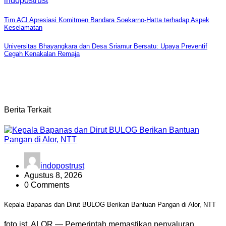
indopostrust
Navigasi
Tim ACI Apresiasi Komitmen Bandara Soekarno-Hatta terhadap Aspek
Keselamatan
pos
Universitas Bhayangkara dan Desa Sriamur Bersatu: Upaya Preventif
Cegah Kenakalan Remaja
Berita Terkait
indopostrust
Agustus 8, 2026
0 Comments
Kepala Bapanas dan Dirut BULOG Berikan Bantuan Pangan di Alor, NTT
foto ist ALOR — Pemerintah memastikan penyaluran