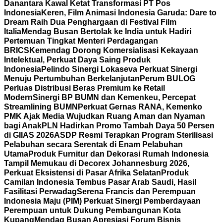
Danantara Kawal Ketat Transformasi PT Pos
Indonesia
Keren, Film Animasi Indonesia Garuda: Dare to
Dream Raih Dua Penghargaan di Festival Film
Italia
Mendag Busan Bertolak ke India untuk Hadiri
Pertemuan Tingkat Menteri Perdagangan
BRICS
Kemendag Dorong Komersialisasi Kekayaan
Intelektual, Perkuat Daya Saing Produk
Indonesia
Pelindo Sinergi Lokaseva Perkuat Sinergi
Menuju Pertumbuhan Berkelanjutan
Perum BULOG
Perluas Distribusi Beras Premium ke Retail
Modern
Sinergi BP BUMN dan Kemenkeu, Percepat
Streamlining BUMN
Perkuat Gernas RANA, Kemenko
PMK Ajak Media Wujudkan Ruang Aman dan Nyaman
bagi Anak
PLN Hadirkan Promo Tambah Daya 50 Persen
di GIIAS 2026
ASDP Resmi Terapkan Program Sterilisasi
Pelabuhan secara Serentak di Enam Pelabuhan
Utama
Produk Furnitur dan Dekorasi Rumah Indonesia
Tampil Memukau di Decorex Johannesburg 2026,
Perkuat Eksistensi di Pasar Afrika Selatan
Produk
Camilan Indonesia Tembus Pasar Arab Saudi, Hasil
Fasilitasi Perwadag
Serena Francis dan Perempuan
Indonesia Maju (PIM) Perkuat Sinergi Pemberdayaan
Perempuan untuk Dukung Pembangunan Kota
Kupang
Mendag Busan Apresiasi Forum Bisnis