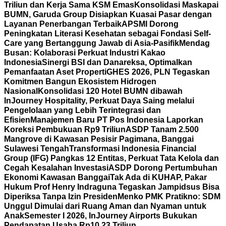
Triliun dan Kerja Sama KSM Emas
Konsolidasi Maskapai
BUMN, Garuda Group Disiapkan Kuasai Pasar dengan
Layanan Penerbangan Terbaik
APSMI Dorong
Peningkatan Literasi Kesehatan sebagai Fondasi Self-
Care yang Bertanggung Jawab di Asia-Pasifik
Mendag
Busan: Kolaborasi Perkuat Industri Kakao
Indonesia
Sinergi BSI dan Danareksa, Optimalkan
Pemanfaatan Aset Properti
GHES 2026, PLN Tegaskan
Komitmen Bangun Ekosistem Hidrogen
Nasional
Konsolidasi 120 Hotel BUMN dibawah
InJourney Hospitality, Perkuat Daya Saing melalui
Pengelolaan yang Lebih Terintegrasi dan
Efisien
Manajemen Baru PT Pos Indonesia Laporkan
Koreksi Pembukuan Rp9 Triliun
ASDP Tanam 2.500
Mangrove di Kawasan Pesisir Pagimana, Banggai
Sulawesi Tengah
Transformasi Indonesia Financial
Group (IFG) Pangkas 12 Entitas, Perkuat Tata Kelola dan
Cegah Kesalahan Investasi
ASDP Dorong Pertumbuhan
Ekonomi Kawasan Banggai
Tak Ada di KUHAP, Pakar
Hukum Prof Henry Indraguna Tegaskan Jampidsus Bisa
Diperiksa Tanpa Izin Presiden
Menko PMK Pratikno: SDM
Unggul Dimulai dari Ruang Aman dan Nyaman untuk
Anak
Semester I 2026, InJourney Airports Bukukan
Pendapatan Usaha Rp10,23 Triliun