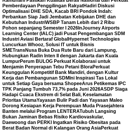
Ramdhani Pastikan Kualitas Beras Nasional dan Perkuat
Pemberdayaan Penggilingan Rakyat
Hadiri Diskusi
Optimalisasi DHE SDA, Kacab BRI Pondok Indah:
Perbankan Siap Jadi Jembatan Kebijakan DHE dan
Kebutuhan Industri
WSBP Tanam Lebih dari 2 Ribu
Pohon sepanjang Semester I 2026
InJourney Airports
Learning Center (IALC) jadi Pusat Pengembangan SDM
Industri Aviasi Bertaraf Global
Hypernet Technologies
Luncurkan Whooz, Solusi IT untuk Bisnis
SME
TransNusa Buka Dua Rute Baru dari Lampung,
Hubungkan Radin Inten II dengan Jakarta dan Kuala
Lumpur
Perum BULOG Perkuat Kolaborasi untuk
Menjamin Penyerapan Tebu Petani Blora
Perkuat
Keunggulan Kompetitif Bank Mandiri, dengan Kultur
Kerja dan Pembangunan SDM
Ini Inspirasi Tas Lokal
untuk Setiap Gaya bersama Shopee
Arus Petikemas IPC
TPK Panjang Tumbuh 73,7% pada Juni 2026
ASDP Siaga
Hadapi Cuaca Ekstrem di Selat Bali, Keselamatan
Prioritas Utama
Yayasan Bulir Padi dan Yayasan Maleo
Dorong Kesiapan Kerja Perempuan Muda Prasejahtera
Banten melalui Program LENTERA
Tubuh Langsing
Bukan Jaminan Bebas Risiko Kardiovaskular,
Daewoong dan PERKI Ingatkan Risiko Obesitas pada
Berat Badan Normal di Kalangan Orang Asia
Perkuat