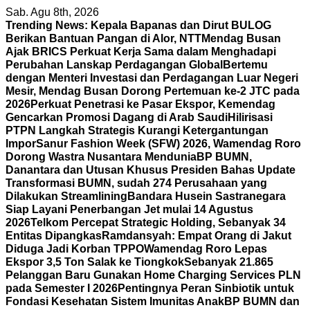
Skip
Sab. Agu 8th, 2026
to
Trending News:
Kepala Bapanas dan Dirut BULOG
content
Berikan Bantuan Pangan di Alor, NTT
Mendag Busan
Ajak BRICS Perkuat Kerja Sama dalam Menghadapi
Perubahan Lanskap Perdagangan Global
Bertemu
dengan Menteri Investasi dan Perdagangan Luar Negeri
Mesir, Mendag Busan Dorong Pertemuan ke-2 JTC pada
2026
Perkuat Penetrasi ke Pasar Ekspor, Kemendag
Gencarkan Promosi Dagang di Arab Saudi
Hilirisasi
PTPN Langkah Strategis Kurangi Ketergantungan
Impor
Sanur Fashion Week (SFW) 2026, Wamendag Roro
Dorong Wastra Nusantara Mendunia
BP BUMN,
Danantara dan Utusan Khusus Presiden Bahas Update
Transformasi BUMN, sudah 274 Perusahaan yang
Dilakukan Streamlining
Bandara Husein Sastranegara
Siap Layani Penerbangan Jet mulai 14 Agustus
2026
Telkom Percepat Strategic Holding, Sebanyak 34
Entitas Dipangkas
Ramdansyah: Empat Orang di Jakut
Diduga Jadi Korban TPPO
Wamendag Roro Lepas
Ekspor 3,5 Ton Salak ke Tiongkok
Sebanyak 21.865
Pelanggan Baru Gunakan Home Charging Services PLN
pada Semester I 2026
Pentingnya Peran Sinbiotik untuk
Fondasi Kesehatan Sistem Imunitas Anak
BP BUMN dan