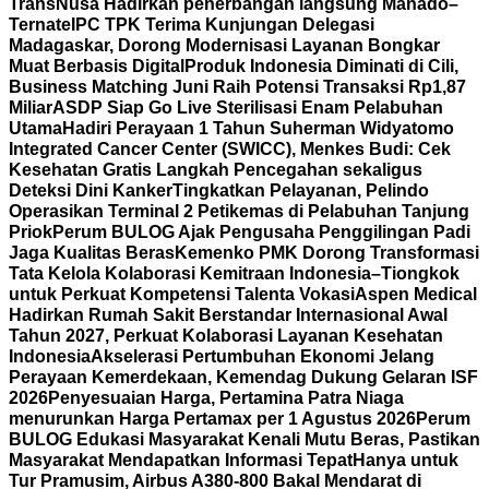
TransNusa Hadirkan penerbangan langsung Manado–
Ternate
IPC TPK Terima Kunjungan Delegasi
Madagaskar, Dorong Modernisasi Layanan Bongkar
Muat Berbasis Digital
Produk Indonesia Diminati di Cili,
Business Matching Juni Raih Potensi Transaksi Rp1,87
Miliar
ASDP Siap Go Live Sterilisasi Enam Pelabuhan
Utama
Hadiri Perayaan 1 Tahun Suherman Widyatomo
Integrated Cancer Center (SWICC), Menkes Budi: Cek
Kesehatan Gratis Langkah Pencegahan sekaligus
Deteksi Dini Kanker
Tingkatkan Pelayanan, Pelindo
Operasikan Terminal 2 Petikemas di Pelabuhan Tanjung
Priok
Perum BULOG Ajak Pengusaha Penggilingan Padi
Jaga Kualitas Beras
Kemenko PMK Dorong Transformasi
Tata Kelola Kolaborasi Kemitraan Indonesia–Tiongkok
untuk Perkuat Kompetensi Talenta Vokasi
Aspen Medical
Hadirkan Rumah Sakit Berstandar Internasional Awal
Tahun 2027, Perkuat Kolaborasi Layanan Kesehatan
Indonesia
Akselerasi Pertumbuhan Ekonomi Jelang
Perayaan Kemerdekaan, Kemendag Dukung Gelaran ISF
2026
Penyesuaian Harga, Pertamina Patra Niaga
menurunkan Harga Pertamax per 1 Agustus 2026
Perum
BULOG Edukasi Masyarakat Kenali Mutu Beras, Pastikan
Masyarakat Mendapatkan Informasi Tepat
Hanya untuk
Tur Pramusim, Airbus A380-800 Bakal Mendarat di