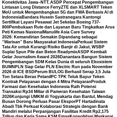
Konektivitas Jawa–NTT, ASDP Percepat Pengembangan
Lintasan Long Distance Ferry
ZTE dan XLSMART Teken
MoU untuk Mengembangkan 5G dan FWA Berbasis AI di
Indonesia
Bandara Husein Sastranegara Kantongi
Sertifikat Layani Pesawat Jet Sekelas Boeing 737-
800
Pembukaan Rute dan Layanan Baru Tingkatkan Arus
Peti Kemas Nasional
Manulife Asia Care Survey
2026: Kemandirian Semakin Dipandang sebagai
“Warisan” Baru Masyarakat Indonesia
Perkuat Sistem
Tata Air untuk Kurangi Risiko Banjir di Jakut, WSBP
Suplai Spun Pile dan Beton Readymix
ASDP Kembali
Gelar Journalism Award 2026
Danantara Bangun Sistem
Pengembangan SDM Kelas Dunia di seluruh Ekosistem
BUMN
PLN Siap Gelar PLN Electric Run pada November
2026 di ICE BSD
Perum BULOG Berhasil Serap 3,5 Juta
Ton Setara Beras Petani
IPC TPK Teluk Bayur Teken
Kontrak Pelayanan dengan 4 Mitra Pelayaran
Produk
Farmasi dan Kesehatan Indonesia Raih Potensi
Transaksi Rp34 Miliar di Pameran Kesehatan Taiwan
2026
Kunjungi UMKM di Yogyakarta dan Bantul, Mendag
Busan Dorong Perluas Pasar Ekspor
PT Hartadinata
Abadi Tbk Perkuat Kolaborasi Strategis dengan Bank
Mandiri melalui Perpanjangan Fasilitas Kredit Rp2,175
Triliun dan Kerja Sama KSM Emas
Konsolidasi Maskapai