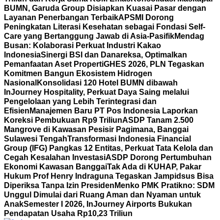
BUMN, Garuda Group Disiapkan Kuasai Pasar dengan
Layanan Penerbangan Terbaik
APSMI Dorong
Peningkatan Literasi Kesehatan sebagai Fondasi Self-
Care yang Bertanggung Jawab di Asia-Pasifik
Mendag
Busan: Kolaborasi Perkuat Industri Kakao
Indonesia
Sinergi BSI dan Danareksa, Optimalkan
Pemanfaatan Aset Properti
GHES 2026, PLN Tegaskan
Komitmen Bangun Ekosistem Hidrogen
Nasional
Konsolidasi 120 Hotel BUMN dibawah
InJourney Hospitality, Perkuat Daya Saing melalui
Pengelolaan yang Lebih Terintegrasi dan
Efisien
Manajemen Baru PT Pos Indonesia Laporkan
Koreksi Pembukuan Rp9 Triliun
ASDP Tanam 2.500
Mangrove di Kawasan Pesisir Pagimana, Banggai
Sulawesi Tengah
Transformasi Indonesia Financial
Group (IFG) Pangkas 12 Entitas, Perkuat Tata Kelola dan
Cegah Kesalahan Investasi
ASDP Dorong Pertumbuhan
Ekonomi Kawasan Banggai
Tak Ada di KUHAP, Pakar
Hukum Prof Henry Indraguna Tegaskan Jampidsus Bisa
Diperiksa Tanpa Izin Presiden
Menko PMK Pratikno: SDM
Unggul Dimulai dari Ruang Aman dan Nyaman untuk
Anak
Semester I 2026, InJourney Airports Bukukan
Pendapatan Usaha Rp10,23 Triliun