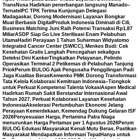
TransNusa Hadirkan penerbangan langsung Manado–
Ternate
IPC TPK Terima Kunjungan Delegasi
Madagaskar, Dorong Modernisasi Layanan Bongkar
Muat Berbasis Digital
Produk Indonesia Diminati di Cili,
Business Matching Juni Raih Potensi Transaksi Rp1,87
Miliar
ASDP Siap Go Live Sterilisasi Enam Pelabuhan
Utama
Hadiri Perayaan 1 Tahun Suherman Widyatomo
Integrated Cancer Center (SWICC), Menkes Budi: Cek
Kesehatan Gratis Langkah Pencegahan sekaligus
Deteksi Dini Kanker
Tingkatkan Pelayanan, Pelindo
Operasikan Terminal 2 Petikemas di Pelabuhan Tanjung
Priok
Perum BULOG Ajak Pengusaha Penggilingan Padi
Jaga Kualitas Beras
Kemenko PMK Dorong Transformasi
Tata Kelola Kolaborasi Kemitraan Indonesia–Tiongkok
untuk Perkuat Kompetensi Talenta Vokasi
Aspen Medical
Hadirkan Rumah Sakit Berstandar Internasional Awal
Tahun 2027, Perkuat Kolaborasi Layanan Kesehatan
Indonesia
Akselerasi Pertumbuhan Ekonomi Jelang
Perayaan Kemerdekaan, Kemendag Dukung Gelaran ISF
2026
Penyesuaian Harga, Pertamina Patra Niaga
menurunkan Harga Pertamax per 1 Agustus 2026
Perum
BULOG Edukasi Masyarakat Kenali Mutu Beras, Pastikan
Masyarakat Mendapatkan Informasi Tepat
Hanya untuk