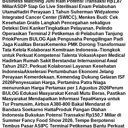
Business Matching Juni Raih Potensi Transaksi Rp1,87
Miliar
ASDP Siap Go Live Sterilisasi Enam Pelabuhan
Utama
Hadiri Perayaan 1 Tahun Suherman Widyatomo
Integrated Cancer Center (SWICC), Menkes Budi: Cek
Kesehatan Gratis Langkah Pencegahan sekaligus
Deteksi Dini Kanker
Tingkatkan Pelayanan, Pelindo
Operasikan Terminal 2 Petikemas di Pelabuhan Tanjung
Priok
Perum BULOG Ajak Pengusaha Penggilingan Padi
Jaga Kualitas Beras
Kemenko PMK Dorong Transformasi
Tata Kelola Kolaborasi Kemitraan Indonesia–Tiongkok
untuk Perkuat Kompetensi Talenta Vokasi
Aspen Medical
Hadirkan Rumah Sakit Berstandar Internasional Awal
Tahun 2027, Perkuat Kolaborasi Layanan Kesehatan
Indonesia
Akselerasi Pertumbuhan Ekonomi Jelang
Perayaan Kemerdekaan, Kemendag Dukung Gelaran ISF
2026
Penyesuaian Harga, Pertamina Patra Niaga
menurunkan Harga Pertamax per 1 Agustus 2026
Perum
BULOG Edukasi Masyarakat Kenali Mutu Beras, Pastikan
Masyarakat Mendapatkan Informasi Tepat
Hanya untuk
Tur Pramusim, Airbus A380-800 Bakal Mendarat di
Bandara Soekarno Hatta
Produk Pangan Olahan
Indonesia Bukukan Potensi Transaksi Rp150,7 Miliar di
Summer Fancy Food Show 2026, Tempe Berpotensi
Tembus Pasar AS
IPC Terminal Petikemas Bantu Perkuat