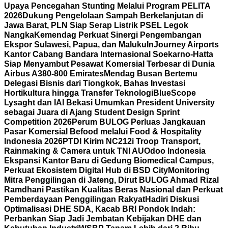
Upaya Pencegahan Stunting Melalui Program PELITA
2026
Dukung Pengelolaan Sampah Berkelanjutan di
Jawa Barat, PLN Siap Serap Listrik PSEL Legok
Nangka
Kemendag Perkuat Sinergi Pengembangan
Ekspor Sulawesi, Papua, dan Maluku
InJourney Airports
Kantor Cabang Bandara Internasional Soekarno-Hatta
Siap Menyambut Pesawat Komersial Terbesar di Dunia
Airbus A380-800 Emirates
Mendag Busan Bertemu
Delegasi Bisnis dari Tiongkok, Bahas Investasi
Hortikultura hingga Transfer Teknologi
BlueScope
Lysaght dan IAI Bekasi Umumkan President University
sebagai Juara di Ajang Student Design Sprint
Competition 2026
Perum BULOG Perluas Jangkauan
Pasar Komersial Befood melalui Food & Hospitality
Indonesia 2026
PTDI Kirim NC212i Troop Transport,
Rainmaking & Camera untuk TNI AU
Odoo Indonesia
Ekspansi Kantor Baru di Gedung Biomedical Campus,
Perkuat Ekosistem Digital Hub di BSD City
Monitoring
Mitra Penggilingan di Jateng, Dirut BULOG Ahmad Rizal
Ramdhani Pastikan Kualitas Beras Nasional dan Perkuat
Pemberdayaan Penggilingan Rakyat
Hadiri Diskusi
Optimalisasi DHE SDA, Kacab BRI Pondok Indah:
Perbankan Siap Jadi Jembatan Kebijakan DHE dan