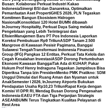
Busan: Kolaborasi Perkuat Industri Kakao
Indonesia
Sinergi BSI dan Danareksa, Optimalkan
Pemanfaatan Aset Properti
GHES 2026, PLN Tegaskan
Komitmen Bangun Ekosistem Hidrogen
Nasional
Konsolidasi 120 Hotel BUMN dibawah
InJourney Hospitality, Perkuat Daya Saing melalui
Pengelolaan yang Lebih Terintegrasi dan
Efisien
Manajemen Baru PT Pos Indonesia Laporkan
Koreksi Pembukuan Rp9 Triliun
ASDP Tanam 2.500
Mangrove di Kawasan Pesisir Pagimana, Banggai
Sulawesi Tengah
Transformasi Indonesia Financial
Group (IFG) Pangkas 12 Entitas, Perkuat Tata Kelola dan
Cegah Kesalahan Investasi
ASDP Dorong Pertumbuhan
Ekonomi Kawasan Banggai
Tak Ada di KUHAP, Pakar
Hukum Prof Henry Indraguna Tegaskan Jampidsus Bisa
Diperiksa Tanpa Izin Presiden
Menko PMK Pratikno: SDM
Unggul Dimulai dari Ruang Aman dan Nyaman untuk
Anak
Semester I 2026, InJourney Airports Bukukan
Pendapatan Usaha Rp10,23 Triliun
Rapat Kerja dengan
Komisi VI DPR RI, Mendag Busan Dorong Pengesahan
Indonesia-EAEU FTA dan Tiga Perjanjian Strategis
ASEAN
BUMN Terus Tingkatkan Kualitas Pelayanan di
Rest Area