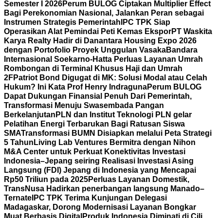
Semester I 2026
Perum BULOG Ciptakan Multiplier Effect
Bagi Perekonomian Nasional, Jalankan Peran sebagai
Instrumen Strategis Pemerintah
IPC TPK Siap
Operasikan Alat Pemindai Peti Kemas Ekspor
PT Waskita
Karya Realty Hadir di Danantara Housing Expo 2026
dengan Portofolio Proyek Unggulan Vasaka
Bandara
Internasional Soekarno-Hatta Perluas Layanan Umrah
Rombongan di Terminal Khusus Haji dan Umrah
2F
Patriot Bond Digugat di MK: Solusi Modal atau Celah
Hukum? Ini Kata Prof Henry Indraguna
Perum BULOG
Dapat Dukungan Finansial Penuh Dari Pemerintah,
Transformasi Menuju Swasembada Pangan
Berkelanjutan
PLN dan Institut Teknologi PLN gelar
Pelatihan Energi Terbarukan Bagi Ratusan Siswa
SMA
Transformasi BUMN Disiapkan melalui Peta Strategi
5 Tahun
Living Lab Ventures Bermitra dengan Nihon
M&A Center untuk Perkuat Konektivitas Investasi
Indonesia–Jepang seiring Realisasi Investasi Asing
Langsung (FDI) Jepang di Indonesia yang Mencapai
Rp50 Triliun pada 2025
Perluas Layanan Domestik,
TransNusa Hadirkan penerbangan langsung Manado–
Ternate
IPC TPK Terima Kunjungan Delegasi
Madagaskar, Dorong Modernisasi Layanan Bongkar
Muat Berbasis Digital
Produk Indonesia Diminati di Cili,