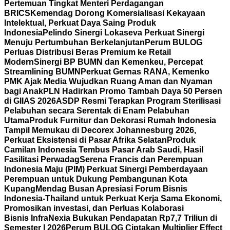
Pertemuan Tingkat Menteri Perdagangan
BRICS
Kemendag Dorong Komersialisasi Kekayaan
Intelektual, Perkuat Daya Saing Produk
Indonesia
Pelindo Sinergi Lokaseva Perkuat Sinergi
Menuju Pertumbuhan Berkelanjutan
Perum BULOG
Perluas Distribusi Beras Premium ke Retail
Modern
Sinergi BP BUMN dan Kemenkeu, Percepat
Streamlining BUMN
Perkuat Gernas RANA, Kemenko
PMK Ajak Media Wujudkan Ruang Aman dan Nyaman
bagi Anak
PLN Hadirkan Promo Tambah Daya 50 Persen
di GIIAS 2026
ASDP Resmi Terapkan Program Sterilisasi
Pelabuhan secara Serentak di Enam Pelabuhan
Utama
Produk Furnitur dan Dekorasi Rumah Indonesia
Tampil Memukau di Decorex Johannesburg 2026,
Perkuat Eksistensi di Pasar Afrika Selatan
Produk
Camilan Indonesia Tembus Pasar Arab Saudi, Hasil
Fasilitasi Perwadag
Serena Francis dan Perempuan
Indonesia Maju (PIM) Perkuat Sinergi Pemberdayaan
Perempuan untuk Dukung Pembangunan Kota
Kupang
Mendag Busan Apresiasi Forum Bisnis
Indonesia-Thailand untuk Perkuat Kerja Sama Ekonomi,
Promosikan investasi, dan Perluas Kolaborasi
Bisnis
InfraNexia Bukukan Pendapatan Rp7,7 Triliun di
Semester I 2026
Perum BULOG Ciptakan Multiplier Effect