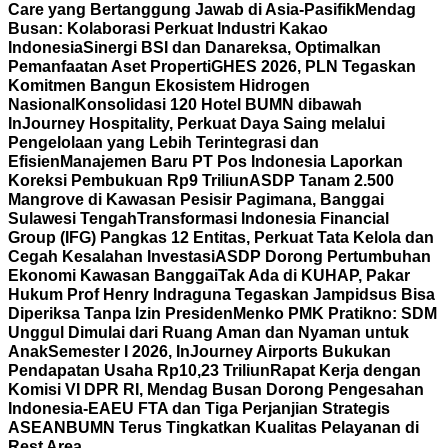
Care yang Bertanggung Jawab di Asia-Pasifik
Mendag
Busan: Kolaborasi Perkuat Industri Kakao
Indonesia
Sinergi BSI dan Danareksa, Optimalkan
Pemanfaatan Aset Properti
GHES 2026, PLN Tegaskan
Komitmen Bangun Ekosistem Hidrogen
Nasional
Konsolidasi 120 Hotel BUMN dibawah
InJourney Hospitality, Perkuat Daya Saing melalui
Pengelolaan yang Lebih Terintegrasi dan
Efisien
Manajemen Baru PT Pos Indonesia Laporkan
Koreksi Pembukuan Rp9 Triliun
ASDP Tanam 2.500
Mangrove di Kawasan Pesisir Pagimana, Banggai
Sulawesi Tengah
Transformasi Indonesia Financial
Group (IFG) Pangkas 12 Entitas, Perkuat Tata Kelola dan
Cegah Kesalahan Investasi
ASDP Dorong Pertumbuhan
Ekonomi Kawasan Banggai
Tak Ada di KUHAP, Pakar
Hukum Prof Henry Indraguna Tegaskan Jampidsus Bisa
Diperiksa Tanpa Izin Presiden
Menko PMK Pratikno: SDM
Unggul Dimulai dari Ruang Aman dan Nyaman untuk
Anak
Semester I 2026, InJourney Airports Bukukan
Pendapatan Usaha Rp10,23 Triliun
Rapat Kerja dengan
Komisi VI DPR RI, Mendag Busan Dorong Pengesahan
Indonesia-EAEU FTA dan Tiga Perjanjian Strategis
ASEAN
BUMN Terus Tingkatkan Kualitas Pelayanan di
Rest Area