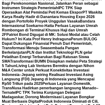
Bagi Perekonomian Nasional, Jalankan Peran sebagai
Instrumen Strategis Pemerintah
IPC TPK Siap
Operasikan Alat Pemindai Peti Kemas Ekspor
PT Waskita
Karya Realty Hadir di Danantara Housing Expo 2026
dengan Portofolio Proyek Unggulan Vasaka
Bandara
Internasional Soekarno-Hatta Perluas Layanan Umrah
Rombongan di Terminal Khusus Haji dan Umrah
2F
Patriot Bond Digugat di MK: Solusi Modal atau Celah
Hukum? Ini Kata Prof Henry Indraguna
Perum BULOG
Dapat Dukungan Finansial Penuh Dari Pemerintah,
Transformasi Menuju Swasembada Pangan
Berkelanjutan
PLN dan Institut Teknologi PLN gelar
Pelatihan Energi Terbarukan Bagi Ratusan Siswa
SMA
Transformasi BUMN Disiapkan melalui Peta Strategi
5 Tahun
Living Lab Ventures Bermitra dengan Nihon
M&A Center untuk Perkuat Konektivitas Investasi
Indonesia–Jepang seiring Realisasi Investasi Asing
Langsung (FDI) Jepang di Indonesia yang Mencapai
Rp50 Triliun pada 2025
Perluas Layanan Domestik,
TransNusa Hadirkan penerbangan langsung Manado–
Ternate
IPC TPK Terima Kunjungan Delegasi
Madagaskar, Dorong Modernisasi Layanan Bongkar
Muat Berbasis Digital
Produk Indonesia Diminati di Cili,