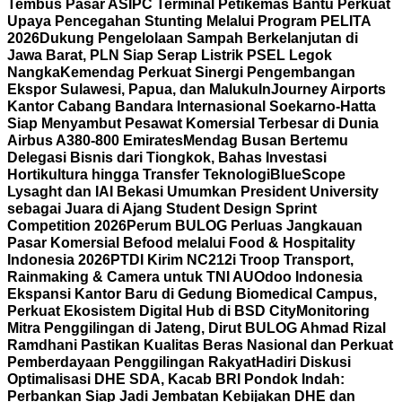
Tembus Pasar AS
IPC Terminal Petikemas Bantu Perkuat
Upaya Pencegahan Stunting Melalui Program PELITA
2026
Dukung Pengelolaan Sampah Berkelanjutan di
Jawa Barat, PLN Siap Serap Listrik PSEL Legok
Nangka
Kemendag Perkuat Sinergi Pengembangan
Ekspor Sulawesi, Papua, dan Maluku
InJourney Airports
Kantor Cabang Bandara Internasional Soekarno-Hatta
Siap Menyambut Pesawat Komersial Terbesar di Dunia
Airbus A380-800 Emirates
Mendag Busan Bertemu
Delegasi Bisnis dari Tiongkok, Bahas Investasi
Hortikultura hingga Transfer Teknologi
BlueScope
Lysaght dan IAI Bekasi Umumkan President University
sebagai Juara di Ajang Student Design Sprint
Competition 2026
Perum BULOG Perluas Jangkauan
Pasar Komersial Befood melalui Food & Hospitality
Indonesia 2026
PTDI Kirim NC212i Troop Transport,
Rainmaking & Camera untuk TNI AU
Odoo Indonesia
Ekspansi Kantor Baru di Gedung Biomedical Campus,
Perkuat Ekosistem Digital Hub di BSD City
Monitoring
Mitra Penggilingan di Jateng, Dirut BULOG Ahmad Rizal
Ramdhani Pastikan Kualitas Beras Nasional dan Perkuat
Pemberdayaan Penggilingan Rakyat
Hadiri Diskusi
Optimalisasi DHE SDA, Kacab BRI Pondok Indah:
Perbankan Siap Jadi Jembatan Kebijakan DHE dan