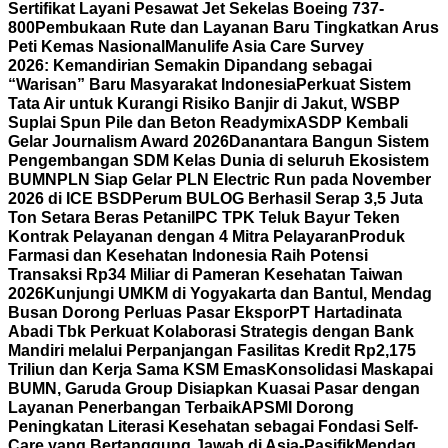
Sertifikat Layani Pesawat Jet Sekelas Boeing 737-
800
Pembukaan Rute dan Layanan Baru Tingkatkan Arus
Peti Kemas Nasional
Manulife Asia Care Survey
2026: Kemandirian Semakin Dipandang sebagai
“Warisan” Baru Masyarakat Indonesia
Perkuat Sistem
Tata Air untuk Kurangi Risiko Banjir di Jakut, WSBP
Suplai Spun Pile dan Beton Readymix
ASDP Kembali
Gelar Journalism Award 2026
Danantara Bangun Sistem
Pengembangan SDM Kelas Dunia di seluruh Ekosistem
BUMN
PLN Siap Gelar PLN Electric Run pada November
2026 di ICE BSD
Perum BULOG Berhasil Serap 3,5 Juta
Ton Setara Beras Petani
IPC TPK Teluk Bayur Teken
Kontrak Pelayanan dengan 4 Mitra Pelayaran
Produk
Farmasi dan Kesehatan Indonesia Raih Potensi
Transaksi Rp34 Miliar di Pameran Kesehatan Taiwan
2026
Kunjungi UMKM di Yogyakarta dan Bantul, Mendag
Busan Dorong Perluas Pasar Ekspor
PT Hartadinata
Abadi Tbk Perkuat Kolaborasi Strategis dengan Bank
Mandiri melalui Perpanjangan Fasilitas Kredit Rp2,175
Triliun dan Kerja Sama KSM Emas
Konsolidasi Maskapai
BUMN, Garuda Group Disiapkan Kuasai Pasar dengan
Layanan Penerbangan Terbaik
APSMI Dorong
Peningkatan Literasi Kesehatan sebagai Fondasi Self-
Care yang Bertanggung Jawab di Asia-Pasifik
Mendag