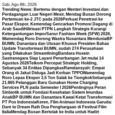
Skip
Sab. Agu 8th, 2026
to
Trending News:
Bertemu dengan Menteri Investasi dan
content
Perdagangan Luar Negeri Mesir, Mendag Busan Dorong
Pertemuan ke-2 JTC pada 2026
Perkuat Penetrasi ke
Pasar Ekspor, Kemendag Gencarkan Promosi Dagang di
Arab Saudi
Hilirisasi PTPN Langkah Strategis Kurangi
Ketergantungan Impor
Sanur Fashion Week (SFW) 2026,
Wamendag Roro Dorong Wastra Nusantara Mendunia
BP
BUMN, Danantara dan Utusan Khusus Presiden Bahas
Update Transformasi BUMN, sudah 274 Perusahaan
yang Dilakukan Streamlining
Bandara Husein
Sastranegara Siap Layani Penerbangan Jet mulai 14
Agustus 2026
Telkom Percepat Strategic Holding,
Sebanyak 34 Entitas Dipangkas
Ramdansyah: Empat
Orang di Jakut Diduga Jadi Korban TPPO
Wamendag
Roro Lepas Ekspor 3,5 Ton Salak ke Tiongkok
Sebanyak
21.865 Pelanggan Baru Gunakan Home Charging
Services PLN pada Semester I 2026
Pentingnya Peran
Sinbiotik untuk Fondasi Kesehatan Sistem Imunitas
Anak
BP BUMN dan Danantara Kawal Ketat Transformasi
PT Pos Indonesia
Keren, Film Animasi Indonesia Garuda:
Dare to Dream Raih Dua Penghargaan di Festival Film
Italia
Mendag Busan Bertolak ke India untuk Hadiri