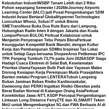
Kebutuhan Industri
WSBP Tanam Lebih dari 2 Ribu
Pohon sepanjang Semester I 2026
InJourney Airports
Learning Center (IALC) jadi Pusat Pengembangan SDM
Industri Aviasi Bertaraf Global
Hypernet Technologies
Luncurkan Whooz, Solusi IT untuk Bisnis
SME
TransNusa Buka Dua Rute Baru dari Lampung,
Hubungkan Radin Inten II dengan Jakarta dan Kuala
Lumpur
Perum BULOG Perkuat Kolaborasi untuk
Menjamin Penyerapan Tebu Petani Blora
Perkuat
Keunggulan Kompetitif Bank Mandiri, dengan Kultur
Kerja dan Pembangunan SDM
Ini Inspirasi Tas Lokal
untuk Setiap Gaya bersama Shopee
Arus Petikemas IPC
TPK Panjang Tumbuh 73,7% pada Juni 2026
ASDP Siaga
Hadapi Cuaca Ekstrem di Selat Bali, Keselamatan
Prioritas Utama
Yayasan Bulir Padi dan Yayasan Maleo
Dorong Kesiapan Kerja Perempuan Muda Prasejahtera
Banten melalui Program LENTERA
Tubuh Langsing
Bukan Jaminan Bebas Risiko Kardiovaskular,
Daewoong dan PERKI Ingatkan Risiko Obesitas pada
Berat Badan Normal di Kalangan Orang Asia
Perkuat
Konektivitas Jawa–NTT, ASDP Percepat Pengembangan
Lintasan Long Distance Ferry
ZTE dan XLSMART Teken
MoU untuk Mengembangkan 5G dan FWA Berbasis AI di