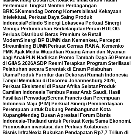
Pertemuan Tingkat Menteri Perdagangan
BRICS
Kemendag Dorong Komersialisasi Kekayaan
Intelektual, Perkuat Daya Saing Produk
Indonesia
Pelindo Sinergi Lokaseva Perkuat Sinergi
Menuju Pertumbuhan Berkelanjutan
Perum BULOG
Perluas Distribusi Beras Premium ke Retail
Modern
Sinergi BP BUMN dan Kemenkeu, Percepat
Streamlining BUMN
Perkuat Gernas RANA, Kemenko
PMK Ajak Media Wujudkan Ruang Aman dan Nyaman
bagi Anak
PLN Hadirkan Promo Tambah Daya 50 Persen
di GIIAS 2026
ASDP Resmi Terapkan Program Sterilisasi
Pelabuhan secara Serentak di Enam Pelabuhan
Utama
Produk Furnitur dan Dekorasi Rumah Indonesia
Tampil Memukau di Decorex Johannesburg 2026,
Perkuat Eksistensi di Pasar Afrika Selatan
Produk
Camilan Indonesia Tembus Pasar Arab Saudi, Hasil
Fasilitasi Perwadag
Serena Francis dan Perempuan
Indonesia Maju (PIM) Perkuat Sinergi Pemberdayaan
Perempuan untuk Dukung Pembangunan Kota
Kupang
Mendag Busan Apresiasi Forum Bisnis
Indonesia-Thailand untuk Perkuat Kerja Sama Ekonomi,
Promosikan investasi, dan Perluas Kolaborasi
Bisnis
InfraNexia Bukukan Pendapatan Rp7,7 Triliun di