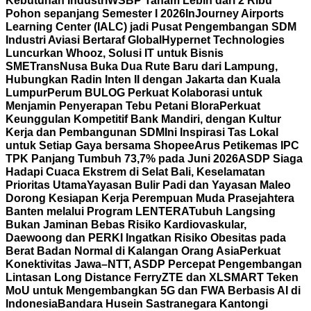
Kebutuhan Industri
WSBP Tanam Lebih dari 2 Ribu
Pohon sepanjang Semester I 2026
InJourney Airports
Learning Center (IALC) jadi Pusat Pengembangan SDM
Industri Aviasi Bertaraf Global
Hypernet Technologies
Luncurkan Whooz, Solusi IT untuk Bisnis
SME
TransNusa Buka Dua Rute Baru dari Lampung,
Hubungkan Radin Inten II dengan Jakarta dan Kuala
Lumpur
Perum BULOG Perkuat Kolaborasi untuk
Menjamin Penyerapan Tebu Petani Blora
Perkuat
Keunggulan Kompetitif Bank Mandiri, dengan Kultur
Kerja dan Pembangunan SDM
Ini Inspirasi Tas Lokal
untuk Setiap Gaya bersama Shopee
Arus Petikemas IPC
TPK Panjang Tumbuh 73,7% pada Juni 2026
ASDP Siaga
Hadapi Cuaca Ekstrem di Selat Bali, Keselamatan
Prioritas Utama
Yayasan Bulir Padi dan Yayasan Maleo
Dorong Kesiapan Kerja Perempuan Muda Prasejahtera
Banten melalui Program LENTERA
Tubuh Langsing
Bukan Jaminan Bebas Risiko Kardiovaskular,
Daewoong dan PERKI Ingatkan Risiko Obesitas pada
Berat Badan Normal di Kalangan Orang Asia
Perkuat
Konektivitas Jawa–NTT, ASDP Percepat Pengembangan
Lintasan Long Distance Ferry
ZTE dan XLSMART Teken
MoU untuk Mengembangkan 5G dan FWA Berbasis AI di
Indonesia
Bandara Husein Sastranegara Kantongi