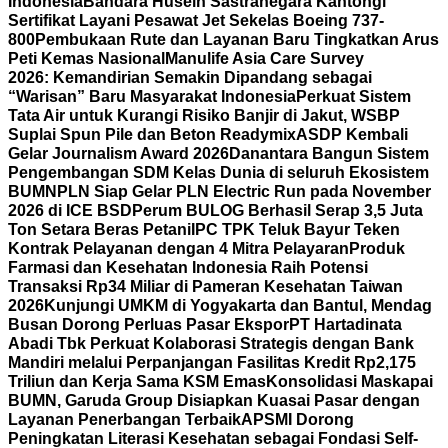
Indonesia
Bandara Husein Sastranegara Kantongi
Sertifikat Layani Pesawat Jet Sekelas Boeing 737-
800
Pembukaan Rute dan Layanan Baru Tingkatkan Arus
Peti Kemas Nasional
Manulife Asia Care Survey
2026: Kemandirian Semakin Dipandang sebagai
“Warisan” Baru Masyarakat Indonesia
Perkuat Sistem
Tata Air untuk Kurangi Risiko Banjir di Jakut, WSBP
Suplai Spun Pile dan Beton Readymix
ASDP Kembali
Gelar Journalism Award 2026
Danantara Bangun Sistem
Pengembangan SDM Kelas Dunia di seluruh Ekosistem
BUMN
PLN Siap Gelar PLN Electric Run pada November
2026 di ICE BSD
Perum BULOG Berhasil Serap 3,5 Juta
Ton Setara Beras Petani
IPC TPK Teluk Bayur Teken
Kontrak Pelayanan dengan 4 Mitra Pelayaran
Produk
Farmasi dan Kesehatan Indonesia Raih Potensi
Transaksi Rp34 Miliar di Pameran Kesehatan Taiwan
2026
Kunjungi UMKM di Yogyakarta dan Bantul, Mendag
Busan Dorong Perluas Pasar Ekspor
PT Hartadinata
Abadi Tbk Perkuat Kolaborasi Strategis dengan Bank
Mandiri melalui Perpanjangan Fasilitas Kredit Rp2,175
Triliun dan Kerja Sama KSM Emas
Konsolidasi Maskapai
BUMN, Garuda Group Disiapkan Kuasai Pasar dengan
Layanan Penerbangan Terbaik
APSMI Dorong
Peningkatan Literasi Kesehatan sebagai Fondasi Self-