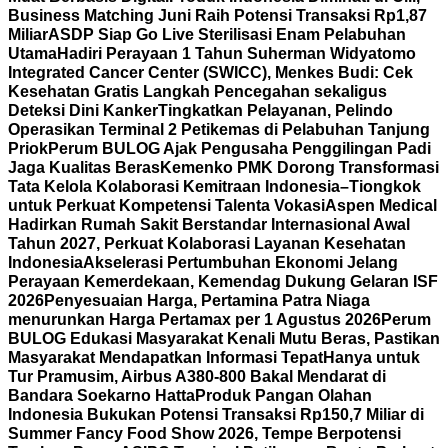
Business Matching Juni Raih Potensi Transaksi Rp1,87
Miliar
ASDP Siap Go Live Sterilisasi Enam Pelabuhan
Utama
Hadiri Perayaan 1 Tahun Suherman Widyatomo
Integrated Cancer Center (SWICC), Menkes Budi: Cek
Kesehatan Gratis Langkah Pencegahan sekaligus
Deteksi Dini Kanker
Tingkatkan Pelayanan, Pelindo
Operasikan Terminal 2 Petikemas di Pelabuhan Tanjung
Priok
Perum BULOG Ajak Pengusaha Penggilingan Padi
Jaga Kualitas Beras
Kemenko PMK Dorong Transformasi
Tata Kelola Kolaborasi Kemitraan Indonesia–Tiongkok
untuk Perkuat Kompetensi Talenta Vokasi
Aspen Medical
Hadirkan Rumah Sakit Berstandar Internasional Awal
Tahun 2027, Perkuat Kolaborasi Layanan Kesehatan
Indonesia
Akselerasi Pertumbuhan Ekonomi Jelang
Perayaan Kemerdekaan, Kemendag Dukung Gelaran ISF
2026
Penyesuaian Harga, Pertamina Patra Niaga
menurunkan Harga Pertamax per 1 Agustus 2026
Perum
BULOG Edukasi Masyarakat Kenali Mutu Beras, Pastikan
Masyarakat Mendapatkan Informasi Tepat
Hanya untuk
Tur Pramusim, Airbus A380-800 Bakal Mendarat di
Bandara Soekarno Hatta
Produk Pangan Olahan
Indonesia Bukukan Potensi Transaksi Rp150,7 Miliar di
Summer Fancy Food Show 2026, Tempe Berpotensi