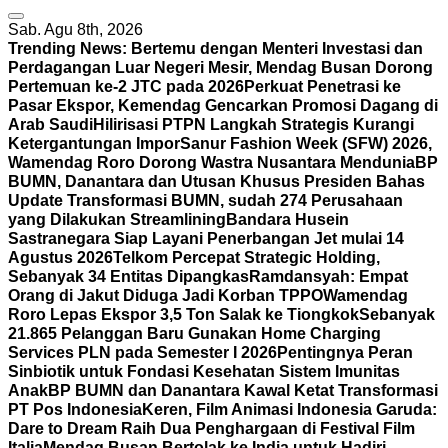
Sab. Agu 8th, 2026
Trending News:
Bertemu dengan Menteri Investasi dan
Perdagangan Luar Negeri Mesir, Mendag Busan Dorong
Pertemuan ke-2 JTC pada 2026
Perkuat Penetrasi ke
Pasar Ekspor, Kemendag Gencarkan Promosi Dagang di
Arab Saudi
Hilirisasi PTPN Langkah Strategis Kurangi
Ketergantungan Impor
Sanur Fashion Week (SFW) 2026,
Wamendag Roro Dorong Wastra Nusantara Mendunia
BP
BUMN, Danantara dan Utusan Khusus Presiden Bahas
Update Transformasi BUMN, sudah 274 Perusahaan
yang Dilakukan Streamlining
Bandara Husein
Sastranegara Siap Layani Penerbangan Jet mulai 14
Agustus 2026
Telkom Percepat Strategic Holding,
Sebanyak 34 Entitas Dipangkas
Ramdansyah: Empat
Orang di Jakut Diduga Jadi Korban TPPO
Wamendag
Roro Lepas Ekspor 3,5 Ton Salak ke Tiongkok
Sebanyak
21.865 Pelanggan Baru Gunakan Home Charging
Services PLN pada Semester I 2026
Pentingnya Peran
Sinbiotik untuk Fondasi Kesehatan Sistem Imunitas
Anak
BP BUMN dan Danantara Kawal Ketat Transformasi
PT Pos Indonesia
Keren, Film Animasi Indonesia Garuda:
Dare to Dream Raih Dua Penghargaan di Festival Film
Italia
Mendag Busan Bertolak ke India untuk Hadiri