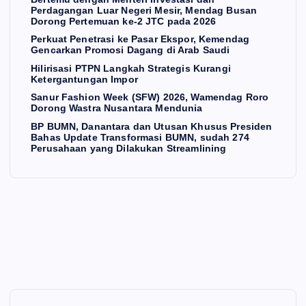
Perdagangan Luar Negeri Mesir, Mendag Busan
Me
sar
Hili
20
Dorong Pertemuan ke-2 JTC pada 2026
sir,
Ek
ris
26,
Perkuat Penetrasi ke Pasar Ekspor, Kemendag
Me
sp
asi
W
Gencarkan Promosi Dagang di Arab Saudi
nd
or,
PT
am
Hilirisasi PTPN Langkah Strategis Kurangi
Ketergantungan Impor
ag
Ke
PN
en
Sanur Fashion Week (SFW) 2026, Wamendag Roro
Bu
me
La
da
Dorong Wastra Nusantara Mendunia
sa
nd
ng
g
BP BUMN, Danantara dan Utusan Khusus Presiden
Bahas Update Transformasi BUMN, sudah 274
n
ag
ka
Ro
Perusahaan yang Dilakukan Streamlining
Do
Ge
h
ro
ron
nc
Str
Do
g
ark
ate
ron
a
Pe
an
gis
g
rte
Pr
Ku
W
mu
om
ran
ast
an
osi
gi
ra
ke-
Da
Ke
Nu