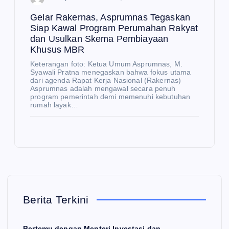
nte
Gelar Rakernas, Asprumnas Tegaskan
ri
Siap Kawal Program Perumahan Rakyat
Inv
E
dan Usulkan Skema Pembiayaan
K
est
O
Khusus MBR
N
O
asi
M
E
Keterangan foto: Ketua Umum Asprumnas, M.
I
K
da
Syawali Pratna menegaskan bahwa fokus utama
O
N
dari agenda Rapat Kerja Nasional (Rakernas)
O
n
Sa
Asprumnas adalah mengawal secara penuh
M
I
program pemerintah demi memenuhi kebutuhan
Pe
nur
rumah layak…
rda
Pe
Fa
ga
rku
shi
ng
at
on
an
Pe
W
Lu
net
ee
ar
ras
k
E
K
U
Ne
i
(S
Berita Terkini
O
N
O
ger
ke
F
M
I
i
Pa
W)
Bertemu dengan Menteri Investasi dan