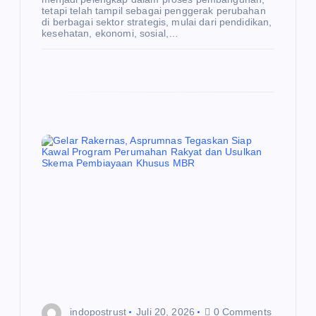
tetapi telah tampil sebagai penggerak perubahan
di berbagai sektor strategis, mulai dari pendidikan,
kesehatan, ekonomi, sosial,…
E
K
O
N
O
M
I
Be
rte
mu
de
ng
an
Me
indopostrust
Juli 20, 2026
0 Comments