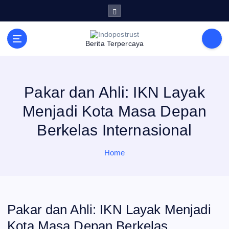
S
k
i
p
t
Berita Terpercaya
o
c
o
n
t
e
Pakar dan Ahli: IKN Layak
n
t
Menjadi Kota Masa Depan
Berkelas Internasional
Home
Pakar dan Ahli: IKN Layak Menjadi
Kota Masa Depan Berkelas