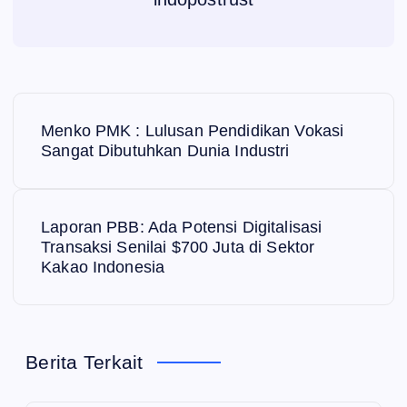
N
Menko PMK : Lulusan Pendidikan Vokasi
a
Sangat Dibutuhkan Dunia Industri
v
Laporan PBB: Ada Potensi Digitalisasi
i
Transaksi Senilai $700 Juta di Sektor
Kakao Indonesia
g
a
Berita Terkait
s