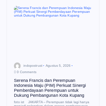
i
p
o
s
indopostrust
Agustus 5, 2026
0 Comments
Serena Francis dan Perempuan
Indonesia Maju (PIM) Perkuat Sinergi
Pemberdayaan Perempuan untuk
Dukung Pembangunan Kota Kupang
foto ist JAKARTA – Perempuan tidak lagi hanya
menjadi pelengkap dalam proses pembangunan,