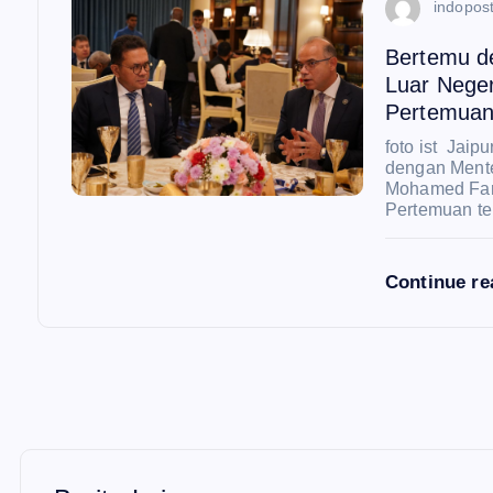
indopost
Bertemu d
Luar Nege
Pertemuan
foto ist Jai
dengan Mente
Mohamed Farid
Pertemuan t
Continue r