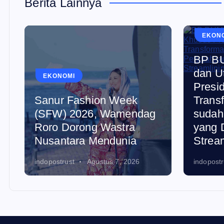
Berita Lainnya
EKON
BP BU
dan U
EKONOMI
Presi
Sanur Fashion Week
Trans
(SFW) 2026, Wamendag
sudah
Roro Dorong Wastra
yang 
Nusantara Mendunia
Strea
indopostrust
Agustus 7, 2026
indopostr