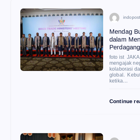
a
indopost
s
Mendag Bu
i
dalam Men
Perdagang
p
foto ist JAK
mengajak ne
kolaborasi d
o
global. Kebu
ketika…
s
Continue r