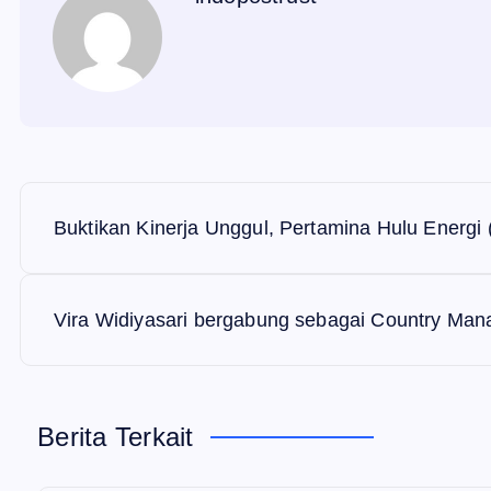
N
Buktikan Kinerja Unggul, Pertamina Hulu Energi
a
v
Vira Widiyasari bergabung sebagai Country Man
i
Berita Terkait
g