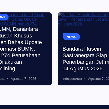
OMI
MN, Danantara
tusan Khusus
NEWS
den Bahas Update
formasi BUMN,
Bandara Husein
 274 Perusahaan
Sastranegara Siap 
Dilakukan
Penerbangan Jet m
mlining
14 Agustus 2026
ust
Agustus 7, 2026
indopostrust
Agustus 7, 2