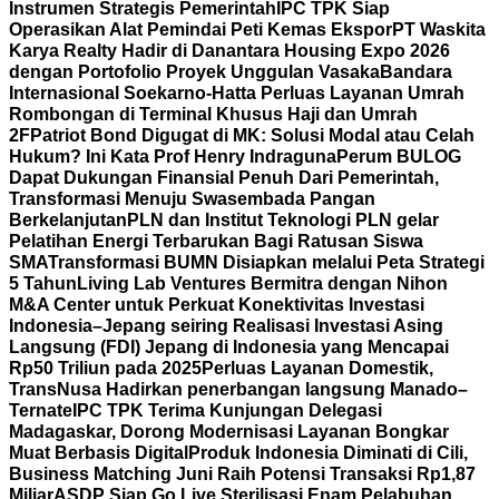
Instrumen Strategis Pemerintah
IPC TPK Siap
Operasikan Alat Pemindai Peti Kemas Ekspor
PT Waskita
Karya Realty Hadir di Danantara Housing Expo 2026
dengan Portofolio Proyek Unggulan Vasaka
Bandara
Internasional Soekarno-Hatta Perluas Layanan Umrah
Rombongan di Terminal Khusus Haji dan Umrah
2F
Patriot Bond Digugat di MK: Solusi Modal atau Celah
Hukum? Ini Kata Prof Henry Indraguna
Perum BULOG
Dapat Dukungan Finansial Penuh Dari Pemerintah,
Transformasi Menuju Swasembada Pangan
Berkelanjutan
PLN dan Institut Teknologi PLN gelar
Pelatihan Energi Terbarukan Bagi Ratusan Siswa
SMA
Transformasi BUMN Disiapkan melalui Peta Strategi
5 Tahun
Living Lab Ventures Bermitra dengan Nihon
M&A Center untuk Perkuat Konektivitas Investasi
Indonesia–Jepang seiring Realisasi Investasi Asing
Langsung (FDI) Jepang di Indonesia yang Mencapai
Rp50 Triliun pada 2025
Perluas Layanan Domestik,
TransNusa Hadirkan penerbangan langsung Manado–
Ternate
IPC TPK Terima Kunjungan Delegasi
Madagaskar, Dorong Modernisasi Layanan Bongkar
Muat Berbasis Digital
Produk Indonesia Diminati di Cili,
Business Matching Juni Raih Potensi Transaksi Rp1,87
Miliar
ASDP Siap Go Live Sterilisasi Enam Pelabuhan