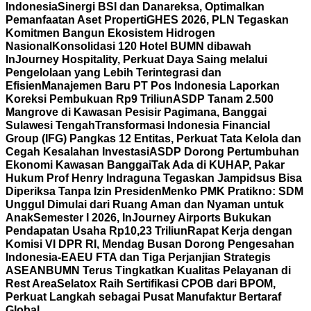
Indonesia
Sinergi BSI dan Danareksa, Optimalkan
Pemanfaatan Aset Properti
GHES 2026, PLN Tegaskan
Komitmen Bangun Ekosistem Hidrogen
Nasional
Konsolidasi 120 Hotel BUMN dibawah
InJourney Hospitality, Perkuat Daya Saing melalui
Pengelolaan yang Lebih Terintegrasi dan
Efisien
Manajemen Baru PT Pos Indonesia Laporkan
Koreksi Pembukuan Rp9 Triliun
ASDP Tanam 2.500
Mangrove di Kawasan Pesisir Pagimana, Banggai
Sulawesi Tengah
Transformasi Indonesia Financial
Group (IFG) Pangkas 12 Entitas, Perkuat Tata Kelola dan
Cegah Kesalahan Investasi
ASDP Dorong Pertumbuhan
Ekonomi Kawasan Banggai
Tak Ada di KUHAP, Pakar
Hukum Prof Henry Indraguna Tegaskan Jampidsus Bisa
Diperiksa Tanpa Izin Presiden
Menko PMK Pratikno: SDM
Unggul Dimulai dari Ruang Aman dan Nyaman untuk
Anak
Semester I 2026, InJourney Airports Bukukan
Pendapatan Usaha Rp10,23 Triliun
Rapat Kerja dengan
Komisi VI DPR RI, Mendag Busan Dorong Pengesahan
Indonesia-EAEU FTA dan Tiga Perjanjian Strategis
ASEAN
BUMN Terus Tingkatkan Kualitas Pelayanan di
Rest Area
Selatox Raih Sertifikasi CPOB dari BPOM,
Perkuat Langkah sebagai Pusat Manufaktur Bertaraf
Global