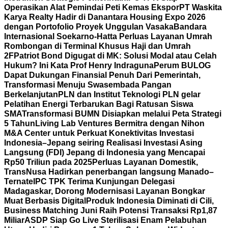
Operasikan Alat Pemindai Peti Kemas Ekspor
PT Waskita
Karya Realty Hadir di Danantara Housing Expo 2026
dengan Portofolio Proyek Unggulan Vasaka
Bandara
Internasional Soekarno-Hatta Perluas Layanan Umrah
Rombongan di Terminal Khusus Haji dan Umrah
2F
Patriot Bond Digugat di MK: Solusi Modal atau Celah
Hukum? Ini Kata Prof Henry Indraguna
Perum BULOG
Dapat Dukungan Finansial Penuh Dari Pemerintah,
Transformasi Menuju Swasembada Pangan
Berkelanjutan
PLN dan Institut Teknologi PLN gelar
Pelatihan Energi Terbarukan Bagi Ratusan Siswa
SMA
Transformasi BUMN Disiapkan melalui Peta Strategi
5 Tahun
Living Lab Ventures Bermitra dengan Nihon
M&A Center untuk Perkuat Konektivitas Investasi
Indonesia–Jepang seiring Realisasi Investasi Asing
Langsung (FDI) Jepang di Indonesia yang Mencapai
Rp50 Triliun pada 2025
Perluas Layanan Domestik,
TransNusa Hadirkan penerbangan langsung Manado–
Ternate
IPC TPK Terima Kunjungan Delegasi
Madagaskar, Dorong Modernisasi Layanan Bongkar
Muat Berbasis Digital
Produk Indonesia Diminati di Cili,
Business Matching Juni Raih Potensi Transaksi Rp1,87
Miliar
ASDP Siap Go Live Sterilisasi Enam Pelabuhan