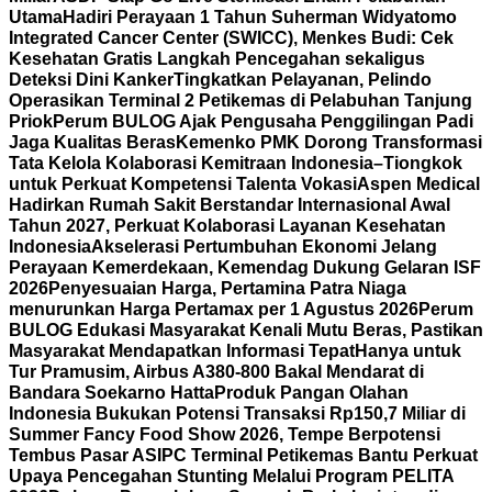
Utama
Hadiri Perayaan 1 Tahun Suherman Widyatomo
Integrated Cancer Center (SWICC), Menkes Budi: Cek
Kesehatan Gratis Langkah Pencegahan sekaligus
Deteksi Dini Kanker
Tingkatkan Pelayanan, Pelindo
Operasikan Terminal 2 Petikemas di Pelabuhan Tanjung
Priok
Perum BULOG Ajak Pengusaha Penggilingan Padi
Jaga Kualitas Beras
Kemenko PMK Dorong Transformasi
Tata Kelola Kolaborasi Kemitraan Indonesia–Tiongkok
untuk Perkuat Kompetensi Talenta Vokasi
Aspen Medical
Hadirkan Rumah Sakit Berstandar Internasional Awal
Tahun 2027, Perkuat Kolaborasi Layanan Kesehatan
Indonesia
Akselerasi Pertumbuhan Ekonomi Jelang
Perayaan Kemerdekaan, Kemendag Dukung Gelaran ISF
2026
Penyesuaian Harga, Pertamina Patra Niaga
menurunkan Harga Pertamax per 1 Agustus 2026
Perum
BULOG Edukasi Masyarakat Kenali Mutu Beras, Pastikan
Masyarakat Mendapatkan Informasi Tepat
Hanya untuk
Tur Pramusim, Airbus A380-800 Bakal Mendarat di
Bandara Soekarno Hatta
Produk Pangan Olahan
Indonesia Bukukan Potensi Transaksi Rp150,7 Miliar di
Summer Fancy Food Show 2026, Tempe Berpotensi
Tembus Pasar AS
IPC Terminal Petikemas Bantu Perkuat
Upaya Pencegahan Stunting Melalui Program PELITA