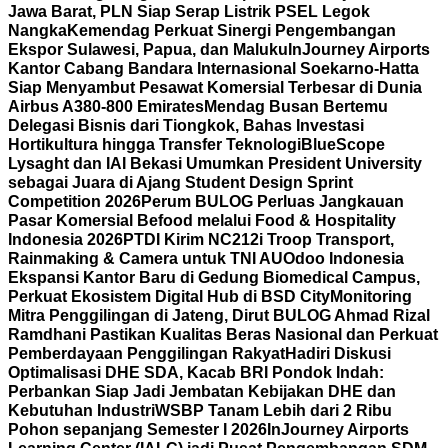
Jawa Barat, PLN Siap Serap Listrik PSEL Legok
Nangka
Kemendag Perkuat Sinergi Pengembangan
Ekspor Sulawesi, Papua, dan Maluku
InJourney Airports
Kantor Cabang Bandara Internasional Soekarno-Hatta
Siap Menyambut Pesawat Komersial Terbesar di Dunia
Airbus A380-800 Emirates
Mendag Busan Bertemu
Delegasi Bisnis dari Tiongkok, Bahas Investasi
Hortikultura hingga Transfer Teknologi
BlueScope
Lysaght dan IAI Bekasi Umumkan President University
sebagai Juara di Ajang Student Design Sprint
Competition 2026
Perum BULOG Perluas Jangkauan
Pasar Komersial Befood melalui Food & Hospitality
Indonesia 2026
PTDI Kirim NC212i Troop Transport,
Rainmaking & Camera untuk TNI AU
Odoo Indonesia
Ekspansi Kantor Baru di Gedung Biomedical Campus,
Perkuat Ekosistem Digital Hub di BSD City
Monitoring
Mitra Penggilingan di Jateng, Dirut BULOG Ahmad Rizal
Ramdhani Pastikan Kualitas Beras Nasional dan Perkuat
Pemberdayaan Penggilingan Rakyat
Hadiri Diskusi
Optimalisasi DHE SDA, Kacab BRI Pondok Indah:
Perbankan Siap Jadi Jembatan Kebijakan DHE dan
Kebutuhan Industri
WSBP Tanam Lebih dari 2 Ribu
Pohon sepanjang Semester I 2026
InJourney Airports