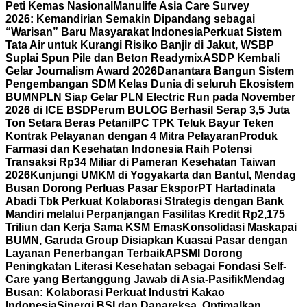
Peti Kemas Nasional
Manulife Asia Care Survey
2026: Kemandirian Semakin Dipandang sebagai
“Warisan” Baru Masyarakat Indonesia
Perkuat Sistem
Tata Air untuk Kurangi Risiko Banjir di Jakut, WSBP
Suplai Spun Pile dan Beton Readymix
ASDP Kembali
Gelar Journalism Award 2026
Danantara Bangun Sistem
Pengembangan SDM Kelas Dunia di seluruh Ekosistem
BUMN
PLN Siap Gelar PLN Electric Run pada November
2026 di ICE BSD
Perum BULOG Berhasil Serap 3,5 Juta
Ton Setara Beras Petani
IPC TPK Teluk Bayur Teken
Kontrak Pelayanan dengan 4 Mitra Pelayaran
Produk
Farmasi dan Kesehatan Indonesia Raih Potensi
Transaksi Rp34 Miliar di Pameran Kesehatan Taiwan
2026
Kunjungi UMKM di Yogyakarta dan Bantul, Mendag
Busan Dorong Perluas Pasar Ekspor
PT Hartadinata
Abadi Tbk Perkuat Kolaborasi Strategis dengan Bank
Mandiri melalui Perpanjangan Fasilitas Kredit Rp2,175
Triliun dan Kerja Sama KSM Emas
Konsolidasi Maskapai
BUMN, Garuda Group Disiapkan Kuasai Pasar dengan
Layanan Penerbangan Terbaik
APSMI Dorong
Peningkatan Literasi Kesehatan sebagai Fondasi Self-
Care yang Bertanggung Jawab di Asia-Pasifik
Mendag
Busan: Kolaborasi Perkuat Industri Kakao
Indonesia
Sinergi BSI dan Danareksa, Optimalkan