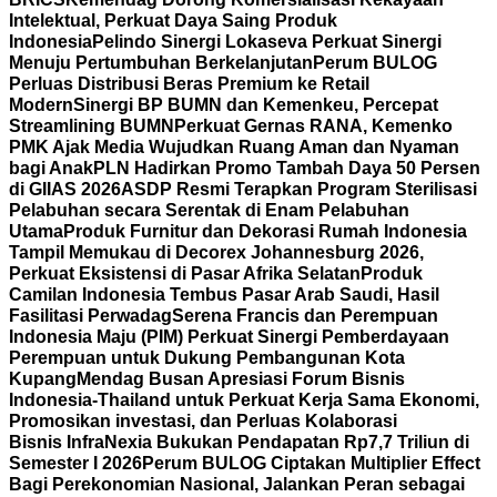
Intelektual, Perkuat Daya Saing Produk
Indonesia
Pelindo Sinergi Lokaseva Perkuat Sinergi
Menuju Pertumbuhan Berkelanjutan
Perum BULOG
Perluas Distribusi Beras Premium ke Retail
Modern
Sinergi BP BUMN dan Kemenkeu, Percepat
Streamlining BUMN
Perkuat Gernas RANA, Kemenko
PMK Ajak Media Wujudkan Ruang Aman dan Nyaman
bagi Anak
PLN Hadirkan Promo Tambah Daya 50 Persen
di GIIAS 2026
ASDP Resmi Terapkan Program Sterilisasi
Pelabuhan secara Serentak di Enam Pelabuhan
Utama
Produk Furnitur dan Dekorasi Rumah Indonesia
Tampil Memukau di Decorex Johannesburg 2026,
Perkuat Eksistensi di Pasar Afrika Selatan
Produk
Camilan Indonesia Tembus Pasar Arab Saudi, Hasil
Fasilitasi Perwadag
Serena Francis dan Perempuan
Indonesia Maju (PIM) Perkuat Sinergi Pemberdayaan
Perempuan untuk Dukung Pembangunan Kota
Kupang
Mendag Busan Apresiasi Forum Bisnis
Indonesia-Thailand untuk Perkuat Kerja Sama Ekonomi,
Promosikan investasi, dan Perluas Kolaborasi
Bisnis
InfraNexia Bukukan Pendapatan Rp7,7 Triliun di
Semester I 2026
Perum BULOG Ciptakan Multiplier Effect
Bagi Perekonomian Nasional, Jalankan Peran sebagai