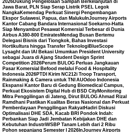
2026
Dukung Pengelolaan Sampah Berkelanjutan di
Jawa Barat, PLN Siap Serap Listrik PSEL Legok
Nangka
Kemendag Perkuat Sinergi Pengembangan
Ekspor Sulawesi, Papua, dan Maluku
InJourney Airports
Kantor Cabang Bandara Internasional Soekarno-Hatta
Siap Menyambut Pesawat Komersial Terbesar di Dunia
Airbus A380-800 Emirates
Mendag Busan Bertemu
Delegasi Bisnis dari Tiongkok, Bahas Investasi
Hortikultura hingga Transfer Teknologi
BlueScope
Lysaght dan IAI Bekasi Umumkan President University
sebagai Juara di Ajang Student Design Sprint
Competition 2026
Perum BULOG Perluas Jangkauan
Pasar Komersial Befood melalui Food & Hospitality
Indonesia 2026
PTDI Kirim NC212i Troop Transport,
Rainmaking & Camera untuk TNI AU
Odoo Indonesia
Ekspansi Kantor Baru di Gedung Biomedical Campus,
Perkuat Ekosistem Digital Hub di BSD City
Monitoring
Mitra Penggilingan di Jateng, Dirut BULOG Ahmad Rizal
Ramdhani Pastikan Kualitas Beras Nasional dan Perkuat
Pemberdayaan Penggilingan Rakyat
Hadiri Diskusi
Optimalisasi DHE SDA, Kacab BRI Pondok Indah:
Perbankan Siap Jadi Jembatan Kebijakan DHE dan
Kebutuhan Industri
WSBP Tanam Lebih dari 2 Ribu
Pohon sepanjang Semester I 2026
InJourney Airports