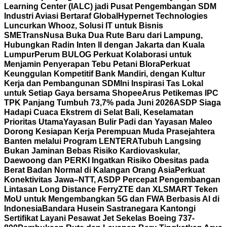
Learning Center (IALC) jadi Pusat Pengembangan SDM
Industri Aviasi Bertaraf Global
Hypernet Technologies
Luncurkan Whooz, Solusi IT untuk Bisnis
SME
TransNusa Buka Dua Rute Baru dari Lampung,
Hubungkan Radin Inten II dengan Jakarta dan Kuala
Lumpur
Perum BULOG Perkuat Kolaborasi untuk
Menjamin Penyerapan Tebu Petani Blora
Perkuat
Keunggulan Kompetitif Bank Mandiri, dengan Kultur
Kerja dan Pembangunan SDM
Ini Inspirasi Tas Lokal
untuk Setiap Gaya bersama Shopee
Arus Petikemas IPC
TPK Panjang Tumbuh 73,7% pada Juni 2026
ASDP Siaga
Hadapi Cuaca Ekstrem di Selat Bali, Keselamatan
Prioritas Utama
Yayasan Bulir Padi dan Yayasan Maleo
Dorong Kesiapan Kerja Perempuan Muda Prasejahtera
Banten melalui Program LENTERA
Tubuh Langsing
Bukan Jaminan Bebas Risiko Kardiovaskular,
Daewoong dan PERKI Ingatkan Risiko Obesitas pada
Berat Badan Normal di Kalangan Orang Asia
Perkuat
Konektivitas Jawa–NTT, ASDP Percepat Pengembangan
Lintasan Long Distance Ferry
ZTE dan XLSMART Teken
MoU untuk Mengembangkan 5G dan FWA Berbasis AI di
Indonesia
Bandara Husein Sastranegara Kantongi
Sertifikat Layani Pesawat Jet Sekelas Boeing 737-