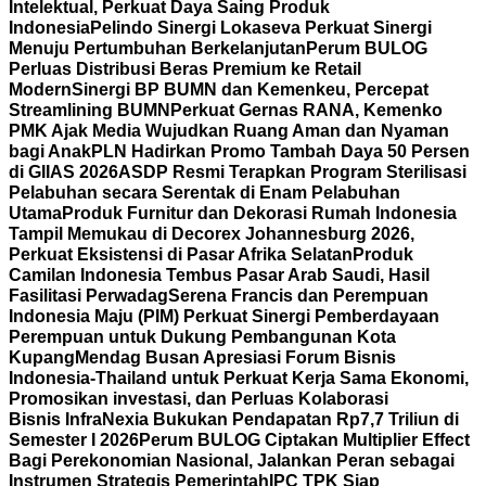
Intelektual, Perkuat Daya Saing Produk
Indonesia
Pelindo Sinergi Lokaseva Perkuat Sinergi
Menuju Pertumbuhan Berkelanjutan
Perum BULOG
Perluas Distribusi Beras Premium ke Retail
Modern
Sinergi BP BUMN dan Kemenkeu, Percepat
Streamlining BUMN
Perkuat Gernas RANA, Kemenko
PMK Ajak Media Wujudkan Ruang Aman dan Nyaman
bagi Anak
PLN Hadirkan Promo Tambah Daya 50 Persen
di GIIAS 2026
ASDP Resmi Terapkan Program Sterilisasi
Pelabuhan secara Serentak di Enam Pelabuhan
Utama
Produk Furnitur dan Dekorasi Rumah Indonesia
Tampil Memukau di Decorex Johannesburg 2026,
Perkuat Eksistensi di Pasar Afrika Selatan
Produk
Camilan Indonesia Tembus Pasar Arab Saudi, Hasil
Fasilitasi Perwadag
Serena Francis dan Perempuan
Indonesia Maju (PIM) Perkuat Sinergi Pemberdayaan
Perempuan untuk Dukung Pembangunan Kota
Kupang
Mendag Busan Apresiasi Forum Bisnis
Indonesia-Thailand untuk Perkuat Kerja Sama Ekonomi,
Promosikan investasi, dan Perluas Kolaborasi
Bisnis
InfraNexia Bukukan Pendapatan Rp7,7 Triliun di
Semester I 2026
Perum BULOG Ciptakan Multiplier Effect
Bagi Perekonomian Nasional, Jalankan Peran sebagai
Instrumen Strategis Pemerintah
IPC TPK Siap