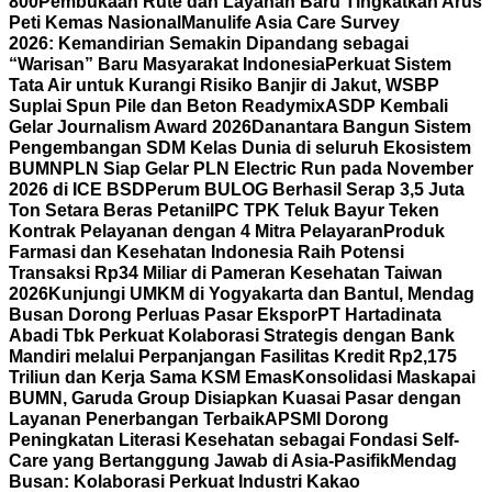
800
Pembukaan Rute dan Layanan Baru Tingkatkan Arus
Peti Kemas Nasional
Manulife Asia Care Survey
2026: Kemandirian Semakin Dipandang sebagai
“Warisan” Baru Masyarakat Indonesia
Perkuat Sistem
Tata Air untuk Kurangi Risiko Banjir di Jakut, WSBP
Suplai Spun Pile dan Beton Readymix
ASDP Kembali
Gelar Journalism Award 2026
Danantara Bangun Sistem
Pengembangan SDM Kelas Dunia di seluruh Ekosistem
BUMN
PLN Siap Gelar PLN Electric Run pada November
2026 di ICE BSD
Perum BULOG Berhasil Serap 3,5 Juta
Ton Setara Beras Petani
IPC TPK Teluk Bayur Teken
Kontrak Pelayanan dengan 4 Mitra Pelayaran
Produk
Farmasi dan Kesehatan Indonesia Raih Potensi
Transaksi Rp34 Miliar di Pameran Kesehatan Taiwan
2026
Kunjungi UMKM di Yogyakarta dan Bantul, Mendag
Busan Dorong Perluas Pasar Ekspor
PT Hartadinata
Abadi Tbk Perkuat Kolaborasi Strategis dengan Bank
Mandiri melalui Perpanjangan Fasilitas Kredit Rp2,175
Triliun dan Kerja Sama KSM Emas
Konsolidasi Maskapai
BUMN, Garuda Group Disiapkan Kuasai Pasar dengan
Layanan Penerbangan Terbaik
APSMI Dorong
Peningkatan Literasi Kesehatan sebagai Fondasi Self-
Care yang Bertanggung Jawab di Asia-Pasifik
Mendag
Busan: Kolaborasi Perkuat Industri Kakao