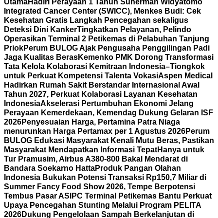
Utama
Hadiri Perayaan 1 Tahun Suherman Widyatomo
Integrated Cancer Center (SWICC), Menkes Budi: Cek
Kesehatan Gratis Langkah Pencegahan sekaligus
Deteksi Dini Kanker
Tingkatkan Pelayanan, Pelindo
Operasikan Terminal 2 Petikemas di Pelabuhan Tanjung
Priok
Perum BULOG Ajak Pengusaha Penggilingan Padi
Jaga Kualitas Beras
Kemenko PMK Dorong Transformasi
Tata Kelola Kolaborasi Kemitraan Indonesia–Tiongkok
untuk Perkuat Kompetensi Talenta Vokasi
Aspen Medical
Hadirkan Rumah Sakit Berstandar Internasional Awal
Tahun 2027, Perkuat Kolaborasi Layanan Kesehatan
Indonesia
Akselerasi Pertumbuhan Ekonomi Jelang
Perayaan Kemerdekaan, Kemendag Dukung Gelaran ISF
2026
Penyesuaian Harga, Pertamina Patra Niaga
menurunkan Harga Pertamax per 1 Agustus 2026
Perum
BULOG Edukasi Masyarakat Kenali Mutu Beras, Pastikan
Masyarakat Mendapatkan Informasi Tepat
Hanya untuk
Tur Pramusim, Airbus A380-800 Bakal Mendarat di
Bandara Soekarno Hatta
Produk Pangan Olahan
Indonesia Bukukan Potensi Transaksi Rp150,7 Miliar di
Summer Fancy Food Show 2026, Tempe Berpotensi
Tembus Pasar AS
IPC Terminal Petikemas Bantu Perkuat
Upaya Pencegahan Stunting Melalui Program PELITA
2026
Dukung Pengelolaan Sampah Berkelanjutan di