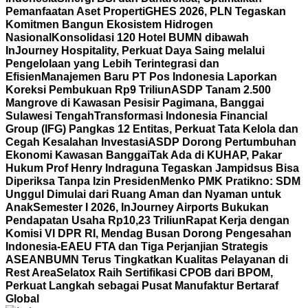
Pemanfaatan Aset Properti
GHES 2026, PLN Tegaskan
Komitmen Bangun Ekosistem Hidrogen
Nasional
Konsolidasi 120 Hotel BUMN dibawah
InJourney Hospitality, Perkuat Daya Saing melalui
Pengelolaan yang Lebih Terintegrasi dan
Efisien
Manajemen Baru PT Pos Indonesia Laporkan
Koreksi Pembukuan Rp9 Triliun
ASDP Tanam 2.500
Mangrove di Kawasan Pesisir Pagimana, Banggai
Sulawesi Tengah
Transformasi Indonesia Financial
Group (IFG) Pangkas 12 Entitas, Perkuat Tata Kelola dan
Cegah Kesalahan Investasi
ASDP Dorong Pertumbuhan
Ekonomi Kawasan Banggai
Tak Ada di KUHAP, Pakar
Hukum Prof Henry Indraguna Tegaskan Jampidsus Bisa
Diperiksa Tanpa Izin Presiden
Menko PMK Pratikno: SDM
Unggul Dimulai dari Ruang Aman dan Nyaman untuk
Anak
Semester I 2026, InJourney Airports Bukukan
Pendapatan Usaha Rp10,23 Triliun
Rapat Kerja dengan
Komisi VI DPR RI, Mendag Busan Dorong Pengesahan
Indonesia-EAEU FTA dan Tiga Perjanjian Strategis
ASEAN
BUMN Terus Tingkatkan Kualitas Pelayanan di
Rest Area
Selatox Raih Sertifikasi CPOB dari BPOM,
Perkuat Langkah sebagai Pusat Manufaktur Bertaraf
Global