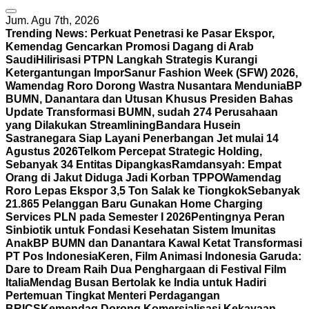
Jum. Agu 7th, 2026
Trending News:
Perkuat Penetrasi ke Pasar Ekspor,
Kemendag Gencarkan Promosi Dagang di Arab
Saudi
Hilirisasi PTPN Langkah Strategis Kurangi
Ketergantungan Impor
Sanur Fashion Week (SFW) 2026,
Wamendag Roro Dorong Wastra Nusantara Mendunia
BP
BUMN, Danantara dan Utusan Khusus Presiden Bahas
Update Transformasi BUMN, sudah 274 Perusahaan
yang Dilakukan Streamlining
Bandara Husein
Sastranegara Siap Layani Penerbangan Jet mulai 14
Agustus 2026
Telkom Percepat Strategic Holding,
Sebanyak 34 Entitas Dipangkas
Ramdansyah: Empat
Orang di Jakut Diduga Jadi Korban TPPO
Wamendag
Roro Lepas Ekspor 3,5 Ton Salak ke Tiongkok
Sebanyak
21.865 Pelanggan Baru Gunakan Home Charging
Services PLN pada Semester I 2026
Pentingnya Peran
Sinbiotik untuk Fondasi Kesehatan Sistem Imunitas
Anak
BP BUMN dan Danantara Kawal Ketat Transformasi
PT Pos Indonesia
Keren, Film Animasi Indonesia Garuda:
Dare to Dream Raih Dua Penghargaan di Festival Film
Italia
Mendag Busan Bertolak ke India untuk Hadiri
Pertemuan Tingkat Menteri Perdagangan
BRICS
Kemendag Dorong Komersialisasi Kekayaan