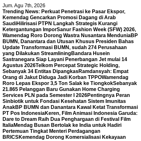
Skip
Jum. Agu 7th, 2026
to
Trending News:
Perkuat Penetrasi ke Pasar Ekspor,
content
Kemendag Gencarkan Promosi Dagang di Arab
Saudi
Hilirisasi PTPN Langkah Strategis Kurangi
Ketergantungan Impor
Sanur Fashion Week (SFW) 2026,
Wamendag Roro Dorong Wastra Nusantara Mendunia
BP
BUMN, Danantara dan Utusan Khusus Presiden Bahas
Update Transformasi BUMN, sudah 274 Perusahaan
yang Dilakukan Streamlining
Bandara Husein
Sastranegara Siap Layani Penerbangan Jet mulai 14
Agustus 2026
Telkom Percepat Strategic Holding,
Sebanyak 34 Entitas Dipangkas
Ramdansyah: Empat
Orang di Jakut Diduga Jadi Korban TPPO
Wamendag
Roro Lepas Ekspor 3,5 Ton Salak ke Tiongkok
Sebanyak
21.865 Pelanggan Baru Gunakan Home Charging
Services PLN pada Semester I 2026
Pentingnya Peran
Sinbiotik untuk Fondasi Kesehatan Sistem Imunitas
Anak
BP BUMN dan Danantara Kawal Ketat Transformasi
PT Pos Indonesia
Keren, Film Animasi Indonesia Garuda:
Dare to Dream Raih Dua Penghargaan di Festival Film
Italia
Mendag Busan Bertolak ke India untuk Hadiri
Pertemuan Tingkat Menteri Perdagangan
BRICS
Kemendag Dorong Komersialisasi Kekayaan