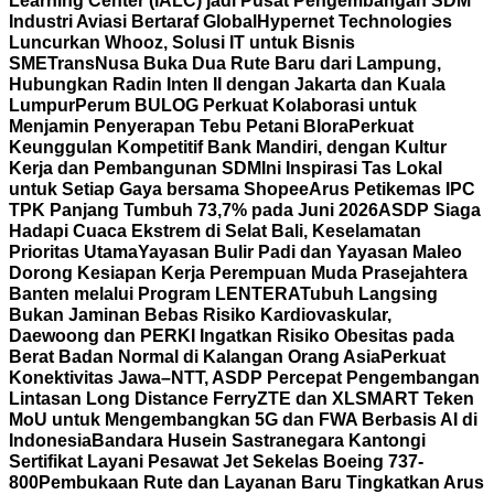
Learning Center (IALC) jadi Pusat Pengembangan SDM
Industri Aviasi Bertaraf Global
Hypernet Technologies
Luncurkan Whooz, Solusi IT untuk Bisnis
SME
TransNusa Buka Dua Rute Baru dari Lampung,
Hubungkan Radin Inten II dengan Jakarta dan Kuala
Lumpur
Perum BULOG Perkuat Kolaborasi untuk
Menjamin Penyerapan Tebu Petani Blora
Perkuat
Keunggulan Kompetitif Bank Mandiri, dengan Kultur
Kerja dan Pembangunan SDM
Ini Inspirasi Tas Lokal
untuk Setiap Gaya bersama Shopee
Arus Petikemas IPC
TPK Panjang Tumbuh 73,7% pada Juni 2026
ASDP Siaga
Hadapi Cuaca Ekstrem di Selat Bali, Keselamatan
Prioritas Utama
Yayasan Bulir Padi dan Yayasan Maleo
Dorong Kesiapan Kerja Perempuan Muda Prasejahtera
Banten melalui Program LENTERA
Tubuh Langsing
Bukan Jaminan Bebas Risiko Kardiovaskular,
Daewoong dan PERKI Ingatkan Risiko Obesitas pada
Berat Badan Normal di Kalangan Orang Asia
Perkuat
Konektivitas Jawa–NTT, ASDP Percepat Pengembangan
Lintasan Long Distance Ferry
ZTE dan XLSMART Teken
MoU untuk Mengembangkan 5G dan FWA Berbasis AI di
Indonesia
Bandara Husein Sastranegara Kantongi
Sertifikat Layani Pesawat Jet Sekelas Boeing 737-
800
Pembukaan Rute dan Layanan Baru Tingkatkan Arus