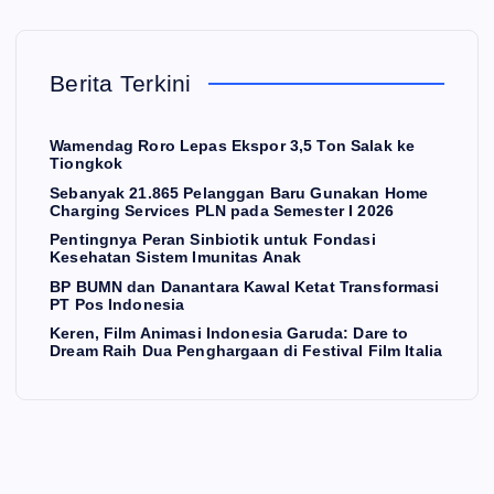
gg
nti
BP
E
K
an
ng
BU
O
N
O
Ba
ny
M
M
Berita Terkini
I
ru
a
N
W
Gu
Pe
da
Wamendag Roro Lepas Ekspor 3,5 Ton Salak ke
am
na
ran
n
Tiongkok
en
ka
Si
Da
Sebanyak 21.865 Pelanggan Baru Gunakan Home
Charging Services PLN pada Semester I 2026
da
n
nbi
na
Pentingnya Peran Sinbiotik untuk Fondasi
g
Ho
oti
nta
Kesehatan Sistem Imunitas Anak
Ro
me
k
ra
BP BUMN dan Danantara Kawal Ketat Transformasi
PT Pos Indonesia
ro
Ch
unt
Ka
Keren, Film Animasi Indonesia Garuda: Dare to
Le
arg
uk
wa
Dream Raih Dua Penghargaan di Festival Film Italia
pa
ing
Fo
l
s
Se
nd
Ke
Ek
rvi
asi
tat
sp
ce
Ke
Tra
or
s
se
nsf