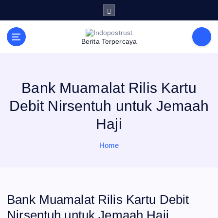
S
k
i
p
t
Berita Terpercaya
o
c
o
n
t
e
Bank Muamalat Rilis Kartu
n
t
Debit Nirsentuh untuk Jemaah
Haji
Home
Bank Muamalat Rilis Kartu Debit
Nirsentuh untuk Jemaah Haji