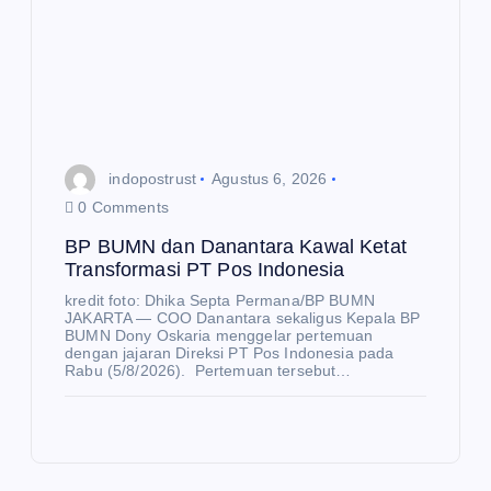
N
E
indopostrust
Agustus 6, 2026
W
S
0 Comments
Se
BP BUMN dan Danantara Kawal Ketat
ba
Transformasi PT Pos Indonesia
ny
kredit foto: Dhika Septa Permana/BP BUMN
JAKARTA — COO Danantara sekaligus Kepala BP
ak
BUMN Dony Oskaria menggelar pertemuan
K
dengan jajaran Direksi PT Pos Indonesia pada
21.
E
S
Rabu (5/8/2026). Pertemuan tersebut…
E
86
H
E
A
K
T
5
O
A
N
N
O
Pe
M
I
lan
Pe