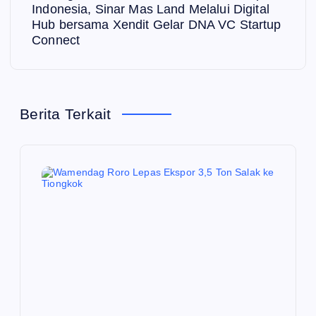
i
Indonesia, Sinar Mas Land Melalui Digital
Hub bersama Xendit Gelar DNA VC Startup
g
Connect
a
s
Berita Terkait
i
p
o
s