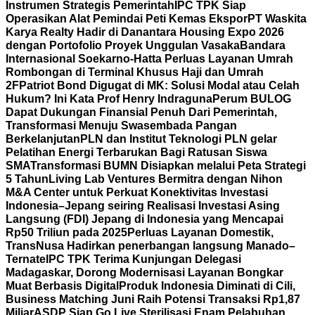
Instrumen Strategis Pemerintah
IPC TPK Siap
Operasikan Alat Pemindai Peti Kemas Ekspor
PT Waskita
Karya Realty Hadir di Danantara Housing Expo 2026
dengan Portofolio Proyek Unggulan Vasaka
Bandara
Internasional Soekarno-Hatta Perluas Layanan Umrah
Rombongan di Terminal Khusus Haji dan Umrah
2F
Patriot Bond Digugat di MK: Solusi Modal atau Celah
Hukum? Ini Kata Prof Henry Indraguna
Perum BULOG
Dapat Dukungan Finansial Penuh Dari Pemerintah,
Transformasi Menuju Swasembada Pangan
Berkelanjutan
PLN dan Institut Teknologi PLN gelar
Pelatihan Energi Terbarukan Bagi Ratusan Siswa
SMA
Transformasi BUMN Disiapkan melalui Peta Strategi
5 Tahun
Living Lab Ventures Bermitra dengan Nihon
M&A Center untuk Perkuat Konektivitas Investasi
Indonesia–Jepang seiring Realisasi Investasi Asing
Langsung (FDI) Jepang di Indonesia yang Mencapai
Rp50 Triliun pada 2025
Perluas Layanan Domestik,
TransNusa Hadirkan penerbangan langsung Manado–
Ternate
IPC TPK Terima Kunjungan Delegasi
Madagaskar, Dorong Modernisasi Layanan Bongkar
Muat Berbasis Digital
Produk Indonesia Diminati di Cili,
Business Matching Juni Raih Potensi Transaksi Rp1,87
Miliar
ASDP Siap Go Live Sterilisasi Enam Pelabuhan