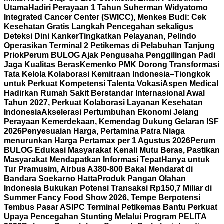
Utama
Hadiri Perayaan 1 Tahun Suherman Widyatomo
Integrated Cancer Center (SWICC), Menkes Budi: Cek
Kesehatan Gratis Langkah Pencegahan sekaligus
Deteksi Dini Kanker
Tingkatkan Pelayanan, Pelindo
Operasikan Terminal 2 Petikemas di Pelabuhan Tanjung
Priok
Perum BULOG Ajak Pengusaha Penggilingan Padi
Jaga Kualitas Beras
Kemenko PMK Dorong Transformasi
Tata Kelola Kolaborasi Kemitraan Indonesia–Tiongkok
untuk Perkuat Kompetensi Talenta Vokasi
Aspen Medical
Hadirkan Rumah Sakit Berstandar Internasional Awal
Tahun 2027, Perkuat Kolaborasi Layanan Kesehatan
Indonesia
Akselerasi Pertumbuhan Ekonomi Jelang
Perayaan Kemerdekaan, Kemendag Dukung Gelaran ISF
2026
Penyesuaian Harga, Pertamina Patra Niaga
menurunkan Harga Pertamax per 1 Agustus 2026
Perum
BULOG Edukasi Masyarakat Kenali Mutu Beras, Pastikan
Masyarakat Mendapatkan Informasi Tepat
Hanya untuk
Tur Pramusim, Airbus A380-800 Bakal Mendarat di
Bandara Soekarno Hatta
Produk Pangan Olahan
Indonesia Bukukan Potensi Transaksi Rp150,7 Miliar di
Summer Fancy Food Show 2026, Tempe Berpotensi
Tembus Pasar AS
IPC Terminal Petikemas Bantu Perkuat
Upaya Pencegahan Stunting Melalui Program PELITA