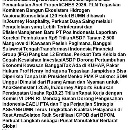
Pemanfaatan Aset Properti
GHES 2026, PLN Tegaskan
Komitmen Bangun Ekosistem Hidrogen
Nasional
Konsolidasi 120 Hotel BUMN dibawah
InJourney Hospitality, Perkuat Daya Saing melalui
Pengelolaan yang Lebih Terintegrasi dan
Efisien
Manajemen Baru PT Pos Indonesia Laporkan
Koreksi Pembukuan Rp9 Triliun
ASDP Tanam 2.500
Mangrove di Kawasan Pesisir Pagimana, Banggai
Sulawesi Tengah
Transformasi Indonesia Financial
Group (IFG) Pangkas 12 Entitas, Perkuat Tata Kelola dan
Cegah Kesalahan Investasi
ASDP Dorong Pertumbuhan
Ekonomi Kawasan Banggai
Tak Ada di KUHAP, Pakar
Hukum Prof Henry Indraguna Tegaskan Jampidsus Bisa
Diperiksa Tanpa Izin Presiden
Menko PMK Pratikno: SDM
Unggul Dimulai dari Ruang Aman dan Nyaman untuk
Anak
Semester I 2026, InJourney Airports Bukukan
Pendapatan Usaha Rp10,23 Triliun
Rapat Kerja dengan
Komisi VI DPR RI, Mendag Busan Dorong Pengesahan
Indonesia-EAEU FTA dan Tiga Perjanjian Strategis
ASEAN
BUMN Terus Tingkatkan Kualitas Pelayanan di
Rest Area
Selatox Raih Sertifikasi CPOB dari BPOM,
Perkuat Langkah sebagai Pusat Manufaktur Bertaraf
Global