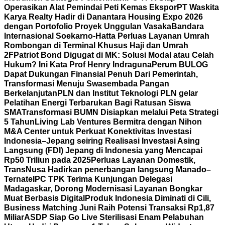
Operasikan Alat Pemindai Peti Kemas Ekspor
PT Waskita
Karya Realty Hadir di Danantara Housing Expo 2026
dengan Portofolio Proyek Unggulan Vasaka
Bandara
Internasional Soekarno-Hatta Perluas Layanan Umrah
Rombongan di Terminal Khusus Haji dan Umrah
2F
Patriot Bond Digugat di MK: Solusi Modal atau Celah
Hukum? Ini Kata Prof Henry Indraguna
Perum BULOG
Dapat Dukungan Finansial Penuh Dari Pemerintah,
Transformasi Menuju Swasembada Pangan
Berkelanjutan
PLN dan Institut Teknologi PLN gelar
Pelatihan Energi Terbarukan Bagi Ratusan Siswa
SMA
Transformasi BUMN Disiapkan melalui Peta Strategi
5 Tahun
Living Lab Ventures Bermitra dengan Nihon
M&A Center untuk Perkuat Konektivitas Investasi
Indonesia–Jepang seiring Realisasi Investasi Asing
Langsung (FDI) Jepang di Indonesia yang Mencapai
Rp50 Triliun pada 2025
Perluas Layanan Domestik,
TransNusa Hadirkan penerbangan langsung Manado–
Ternate
IPC TPK Terima Kunjungan Delegasi
Madagaskar, Dorong Modernisasi Layanan Bongkar
Muat Berbasis Digital
Produk Indonesia Diminati di Cili,
Business Matching Juni Raih Potensi Transaksi Rp1,87
Miliar
ASDP Siap Go Live Sterilisasi Enam Pelabuhan