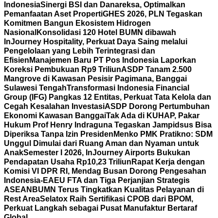
Indonesia
Sinergi BSI dan Danareksa, Optimalkan
Pemanfaatan Aset Properti
GHES 2026, PLN Tegaskan
Komitmen Bangun Ekosistem Hidrogen
Nasional
Konsolidasi 120 Hotel BUMN dibawah
InJourney Hospitality, Perkuat Daya Saing melalui
Pengelolaan yang Lebih Terintegrasi dan
Efisien
Manajemen Baru PT Pos Indonesia Laporkan
Koreksi Pembukuan Rp9 Triliun
ASDP Tanam 2.500
Mangrove di Kawasan Pesisir Pagimana, Banggai
Sulawesi Tengah
Transformasi Indonesia Financial
Group (IFG) Pangkas 12 Entitas, Perkuat Tata Kelola dan
Cegah Kesalahan Investasi
ASDP Dorong Pertumbuhan
Ekonomi Kawasan Banggai
Tak Ada di KUHAP, Pakar
Hukum Prof Henry Indraguna Tegaskan Jampidsus Bisa
Diperiksa Tanpa Izin Presiden
Menko PMK Pratikno: SDM
Unggul Dimulai dari Ruang Aman dan Nyaman untuk
Anak
Semester I 2026, InJourney Airports Bukukan
Pendapatan Usaha Rp10,23 Triliun
Rapat Kerja dengan
Komisi VI DPR RI, Mendag Busan Dorong Pengesahan
Indonesia-EAEU FTA dan Tiga Perjanjian Strategis
ASEAN
BUMN Terus Tingkatkan Kualitas Pelayanan di
Rest Area
Selatox Raih Sertifikasi CPOB dari BPOM,
Perkuat Langkah sebagai Pusat Manufaktur Bertaraf
Global