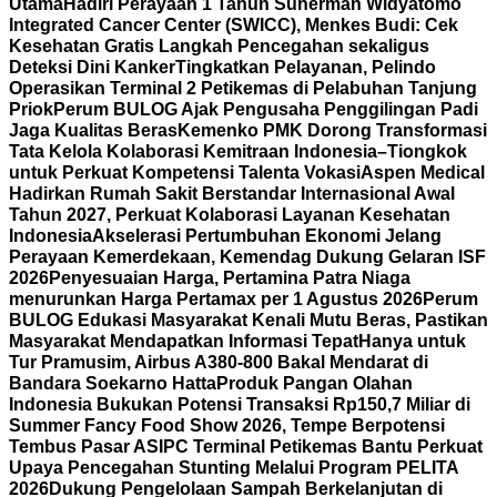
Utama
Hadiri Perayaan 1 Tahun Suherman Widyatomo
Integrated Cancer Center (SWICC), Menkes Budi: Cek
Kesehatan Gratis Langkah Pencegahan sekaligus
Deteksi Dini Kanker
Tingkatkan Pelayanan, Pelindo
Operasikan Terminal 2 Petikemas di Pelabuhan Tanjung
Priok
Perum BULOG Ajak Pengusaha Penggilingan Padi
Jaga Kualitas Beras
Kemenko PMK Dorong Transformasi
Tata Kelola Kolaborasi Kemitraan Indonesia–Tiongkok
untuk Perkuat Kompetensi Talenta Vokasi
Aspen Medical
Hadirkan Rumah Sakit Berstandar Internasional Awal
Tahun 2027, Perkuat Kolaborasi Layanan Kesehatan
Indonesia
Akselerasi Pertumbuhan Ekonomi Jelang
Perayaan Kemerdekaan, Kemendag Dukung Gelaran ISF
2026
Penyesuaian Harga, Pertamina Patra Niaga
menurunkan Harga Pertamax per 1 Agustus 2026
Perum
BULOG Edukasi Masyarakat Kenali Mutu Beras, Pastikan
Masyarakat Mendapatkan Informasi Tepat
Hanya untuk
Tur Pramusim, Airbus A380-800 Bakal Mendarat di
Bandara Soekarno Hatta
Produk Pangan Olahan
Indonesia Bukukan Potensi Transaksi Rp150,7 Miliar di
Summer Fancy Food Show 2026, Tempe Berpotensi
Tembus Pasar AS
IPC Terminal Petikemas Bantu Perkuat
Upaya Pencegahan Stunting Melalui Program PELITA
2026
Dukung Pengelolaan Sampah Berkelanjutan di