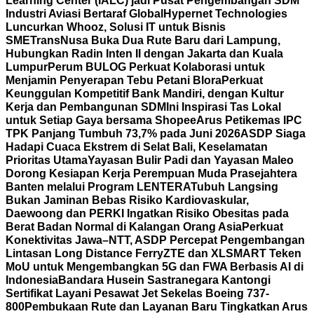
Learning Center (IALC) jadi Pusat Pengembangan SDM
Industri Aviasi Bertaraf Global
Hypernet Technologies
Luncurkan Whooz, Solusi IT untuk Bisnis
SME
TransNusa Buka Dua Rute Baru dari Lampung,
Hubungkan Radin Inten II dengan Jakarta dan Kuala
Lumpur
Perum BULOG Perkuat Kolaborasi untuk
Menjamin Penyerapan Tebu Petani Blora
Perkuat
Keunggulan Kompetitif Bank Mandiri, dengan Kultur
Kerja dan Pembangunan SDM
Ini Inspirasi Tas Lokal
untuk Setiap Gaya bersama Shopee
Arus Petikemas IPC
TPK Panjang Tumbuh 73,7% pada Juni 2026
ASDP Siaga
Hadapi Cuaca Ekstrem di Selat Bali, Keselamatan
Prioritas Utama
Yayasan Bulir Padi dan Yayasan Maleo
Dorong Kesiapan Kerja Perempuan Muda Prasejahtera
Banten melalui Program LENTERA
Tubuh Langsing
Bukan Jaminan Bebas Risiko Kardiovaskular,
Daewoong dan PERKI Ingatkan Risiko Obesitas pada
Berat Badan Normal di Kalangan Orang Asia
Perkuat
Konektivitas Jawa–NTT, ASDP Percepat Pengembangan
Lintasan Long Distance Ferry
ZTE dan XLSMART Teken
MoU untuk Mengembangkan 5G dan FWA Berbasis AI di
Indonesia
Bandara Husein Sastranegara Kantongi
Sertifikat Layani Pesawat Jet Sekelas Boeing 737-
800
Pembukaan Rute dan Layanan Baru Tingkatkan Arus