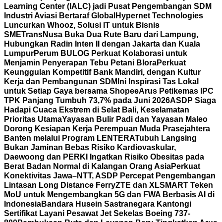
Learning Center (IALC) jadi Pusat Pengembangan SDM
Industri Aviasi Bertaraf Global
Hypernet Technologies
Luncurkan Whooz, Solusi IT untuk Bisnis
SME
TransNusa Buka Dua Rute Baru dari Lampung,
Hubungkan Radin Inten II dengan Jakarta dan Kuala
Lumpur
Perum BULOG Perkuat Kolaborasi untuk
Menjamin Penyerapan Tebu Petani Blora
Perkuat
Keunggulan Kompetitif Bank Mandiri, dengan Kultur
Kerja dan Pembangunan SDM
Ini Inspirasi Tas Lokal
untuk Setiap Gaya bersama Shopee
Arus Petikemas IPC
TPK Panjang Tumbuh 73,7% pada Juni 2026
ASDP Siaga
Hadapi Cuaca Ekstrem di Selat Bali, Keselamatan
Prioritas Utama
Yayasan Bulir Padi dan Yayasan Maleo
Dorong Kesiapan Kerja Perempuan Muda Prasejahtera
Banten melalui Program LENTERA
Tubuh Langsing
Bukan Jaminan Bebas Risiko Kardiovaskular,
Daewoong dan PERKI Ingatkan Risiko Obesitas pada
Berat Badan Normal di Kalangan Orang Asia
Perkuat
Konektivitas Jawa–NTT, ASDP Percepat Pengembangan
Lintasan Long Distance Ferry
ZTE dan XLSMART Teken
MoU untuk Mengembangkan 5G dan FWA Berbasis AI di
Indonesia
Bandara Husein Sastranegara Kantongi
Sertifikat Layani Pesawat Jet Sekelas Boeing 737-