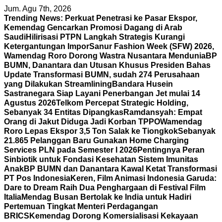
Skip
Jum. Agu 7th, 2026
to
Trending News:
Perkuat Penetrasi ke Pasar Ekspor,
content
Kemendag Gencarkan Promosi Dagang di Arab
Saudi
Hilirisasi PTPN Langkah Strategis Kurangi
Ketergantungan Impor
Sanur Fashion Week (SFW) 2026,
Wamendag Roro Dorong Wastra Nusantara Mendunia
BP
BUMN, Danantara dan Utusan Khusus Presiden Bahas
Update Transformasi BUMN, sudah 274 Perusahaan
yang Dilakukan Streamlining
Bandara Husein
Sastranegara Siap Layani Penerbangan Jet mulai 14
Agustus 2026
Telkom Percepat Strategic Holding,
Sebanyak 34 Entitas Dipangkas
Ramdansyah: Empat
Orang di Jakut Diduga Jadi Korban TPPO
Wamendag
Roro Lepas Ekspor 3,5 Ton Salak ke Tiongkok
Sebanyak
21.865 Pelanggan Baru Gunakan Home Charging
Services PLN pada Semester I 2026
Pentingnya Peran
Sinbiotik untuk Fondasi Kesehatan Sistem Imunitas
Anak
BP BUMN dan Danantara Kawal Ketat Transformasi
PT Pos Indonesia
Keren, Film Animasi Indonesia Garuda:
Dare to Dream Raih Dua Penghargaan di Festival Film
Italia
Mendag Busan Bertolak ke India untuk Hadiri
Pertemuan Tingkat Menteri Perdagangan
BRICS
Kemendag Dorong Komersialisasi Kekayaan