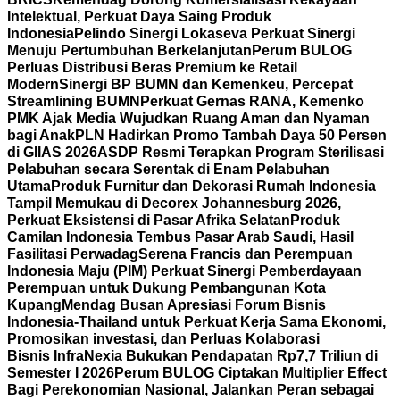
Intelektual, Perkuat Daya Saing Produk
Indonesia
Pelindo Sinergi Lokaseva Perkuat Sinergi
Menuju Pertumbuhan Berkelanjutan
Perum BULOG
Perluas Distribusi Beras Premium ke Retail
Modern
Sinergi BP BUMN dan Kemenkeu, Percepat
Streamlining BUMN
Perkuat Gernas RANA, Kemenko
PMK Ajak Media Wujudkan Ruang Aman dan Nyaman
bagi Anak
PLN Hadirkan Promo Tambah Daya 50 Persen
di GIIAS 2026
ASDP Resmi Terapkan Program Sterilisasi
Pelabuhan secara Serentak di Enam Pelabuhan
Utama
Produk Furnitur dan Dekorasi Rumah Indonesia
Tampil Memukau di Decorex Johannesburg 2026,
Perkuat Eksistensi di Pasar Afrika Selatan
Produk
Camilan Indonesia Tembus Pasar Arab Saudi, Hasil
Fasilitasi Perwadag
Serena Francis dan Perempuan
Indonesia Maju (PIM) Perkuat Sinergi Pemberdayaan
Perempuan untuk Dukung Pembangunan Kota
Kupang
Mendag Busan Apresiasi Forum Bisnis
Indonesia-Thailand untuk Perkuat Kerja Sama Ekonomi,
Promosikan investasi, dan Perluas Kolaborasi
Bisnis
InfraNexia Bukukan Pendapatan Rp7,7 Triliun di
Semester I 2026
Perum BULOG Ciptakan Multiplier Effect
Bagi Perekonomian Nasional, Jalankan Peran sebagai