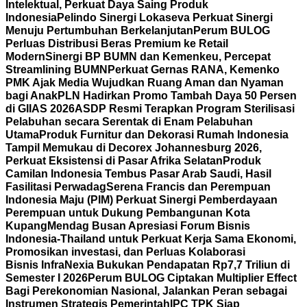
Intelektual, Perkuat Daya Saing Produk
Indonesia
Pelindo Sinergi Lokaseva Perkuat Sinergi
Menuju Pertumbuhan Berkelanjutan
Perum BULOG
Perluas Distribusi Beras Premium ke Retail
Modern
Sinergi BP BUMN dan Kemenkeu, Percepat
Streamlining BUMN
Perkuat Gernas RANA, Kemenko
PMK Ajak Media Wujudkan Ruang Aman dan Nyaman
bagi Anak
PLN Hadirkan Promo Tambah Daya 50 Persen
di GIIAS 2026
ASDP Resmi Terapkan Program Sterilisasi
Pelabuhan secara Serentak di Enam Pelabuhan
Utama
Produk Furnitur dan Dekorasi Rumah Indonesia
Tampil Memukau di Decorex Johannesburg 2026,
Perkuat Eksistensi di Pasar Afrika Selatan
Produk
Camilan Indonesia Tembus Pasar Arab Saudi, Hasil
Fasilitasi Perwadag
Serena Francis dan Perempuan
Indonesia Maju (PIM) Perkuat Sinergi Pemberdayaan
Perempuan untuk Dukung Pembangunan Kota
Kupang
Mendag Busan Apresiasi Forum Bisnis
Indonesia-Thailand untuk Perkuat Kerja Sama Ekonomi,
Promosikan investasi, dan Perluas Kolaborasi
Bisnis
InfraNexia Bukukan Pendapatan Rp7,7 Triliun di
Semester I 2026
Perum BULOG Ciptakan Multiplier Effect
Bagi Perekonomian Nasional, Jalankan Peran sebagai
Instrumen Strategis Pemerintah
IPC TPK Siap