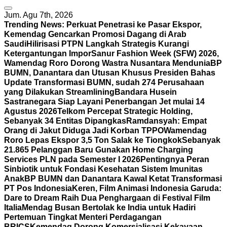
Jum. Agu 7th, 2026
Trending News:
Perkuat Penetrasi ke Pasar Ekspor,
Kemendag Gencarkan Promosi Dagang di Arab
Saudi
Hilirisasi PTPN Langkah Strategis Kurangi
Ketergantungan Impor
Sanur Fashion Week (SFW) 2026,
Wamendag Roro Dorong Wastra Nusantara Mendunia
BP
BUMN, Danantara dan Utusan Khusus Presiden Bahas
Update Transformasi BUMN, sudah 274 Perusahaan
yang Dilakukan Streamlining
Bandara Husein
Sastranegara Siap Layani Penerbangan Jet mulai 14
Agustus 2026
Telkom Percepat Strategic Holding,
Sebanyak 34 Entitas Dipangkas
Ramdansyah: Empat
Orang di Jakut Diduga Jadi Korban TPPO
Wamendag
Roro Lepas Ekspor 3,5 Ton Salak ke Tiongkok
Sebanyak
21.865 Pelanggan Baru Gunakan Home Charging
Services PLN pada Semester I 2026
Pentingnya Peran
Sinbiotik untuk Fondasi Kesehatan Sistem Imunitas
Anak
BP BUMN dan Danantara Kawal Ketat Transformasi
PT Pos Indonesia
Keren, Film Animasi Indonesia Garuda:
Dare to Dream Raih Dua Penghargaan di Festival Film
Italia
Mendag Busan Bertolak ke India untuk Hadiri
Pertemuan Tingkat Menteri Perdagangan
BRICS
Kemendag Dorong Komersialisasi Kekayaan