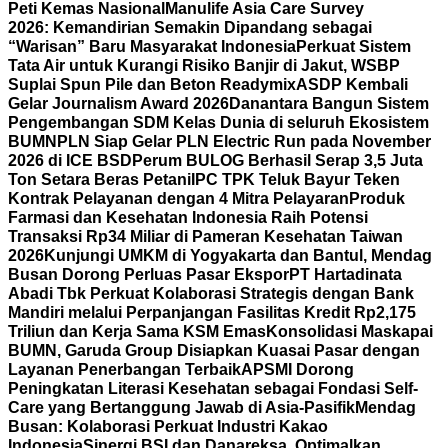
Peti Kemas Nasional
Manulife Asia Care Survey
2026: Kemandirian Semakin Dipandang sebagai
“Warisan” Baru Masyarakat Indonesia
Perkuat Sistem
Tata Air untuk Kurangi Risiko Banjir di Jakut, WSBP
Suplai Spun Pile dan Beton Readymix
ASDP Kembali
Gelar Journalism Award 2026
Danantara Bangun Sistem
Pengembangan SDM Kelas Dunia di seluruh Ekosistem
BUMN
PLN Siap Gelar PLN Electric Run pada November
2026 di ICE BSD
Perum BULOG Berhasil Serap 3,5 Juta
Ton Setara Beras Petani
IPC TPK Teluk Bayur Teken
Kontrak Pelayanan dengan 4 Mitra Pelayaran
Produk
Farmasi dan Kesehatan Indonesia Raih Potensi
Transaksi Rp34 Miliar di Pameran Kesehatan Taiwan
2026
Kunjungi UMKM di Yogyakarta dan Bantul, Mendag
Busan Dorong Perluas Pasar Ekspor
PT Hartadinata
Abadi Tbk Perkuat Kolaborasi Strategis dengan Bank
Mandiri melalui Perpanjangan Fasilitas Kredit Rp2,175
Triliun dan Kerja Sama KSM Emas
Konsolidasi Maskapai
BUMN, Garuda Group Disiapkan Kuasai Pasar dengan
Layanan Penerbangan Terbaik
APSMI Dorong
Peningkatan Literasi Kesehatan sebagai Fondasi Self-
Care yang Bertanggung Jawab di Asia-Pasifik
Mendag
Busan: Kolaborasi Perkuat Industri Kakao
Indonesia
Sinergi BSI dan Danareksa, Optimalkan