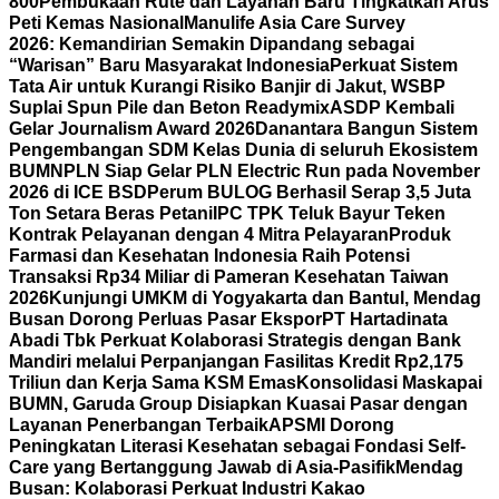
800
Pembukaan Rute dan Layanan Baru Tingkatkan Arus
Peti Kemas Nasional
Manulife Asia Care Survey
2026: Kemandirian Semakin Dipandang sebagai
“Warisan” Baru Masyarakat Indonesia
Perkuat Sistem
Tata Air untuk Kurangi Risiko Banjir di Jakut, WSBP
Suplai Spun Pile dan Beton Readymix
ASDP Kembali
Gelar Journalism Award 2026
Danantara Bangun Sistem
Pengembangan SDM Kelas Dunia di seluruh Ekosistem
BUMN
PLN Siap Gelar PLN Electric Run pada November
2026 di ICE BSD
Perum BULOG Berhasil Serap 3,5 Juta
Ton Setara Beras Petani
IPC TPK Teluk Bayur Teken
Kontrak Pelayanan dengan 4 Mitra Pelayaran
Produk
Farmasi dan Kesehatan Indonesia Raih Potensi
Transaksi Rp34 Miliar di Pameran Kesehatan Taiwan
2026
Kunjungi UMKM di Yogyakarta dan Bantul, Mendag
Busan Dorong Perluas Pasar Ekspor
PT Hartadinata
Abadi Tbk Perkuat Kolaborasi Strategis dengan Bank
Mandiri melalui Perpanjangan Fasilitas Kredit Rp2,175
Triliun dan Kerja Sama KSM Emas
Konsolidasi Maskapai
BUMN, Garuda Group Disiapkan Kuasai Pasar dengan
Layanan Penerbangan Terbaik
APSMI Dorong
Peningkatan Literasi Kesehatan sebagai Fondasi Self-
Care yang Bertanggung Jawab di Asia-Pasifik
Mendag
Busan: Kolaborasi Perkuat Industri Kakao