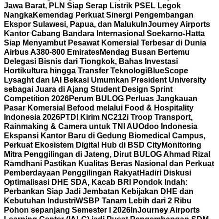
Jawa Barat, PLN Siap Serap Listrik PSEL Legok
Nangka
Kemendag Perkuat Sinergi Pengembangan
Ekspor Sulawesi, Papua, dan Maluku
InJourney Airports
Kantor Cabang Bandara Internasional Soekarno-Hatta
Siap Menyambut Pesawat Komersial Terbesar di Dunia
Airbus A380-800 Emirates
Mendag Busan Bertemu
Delegasi Bisnis dari Tiongkok, Bahas Investasi
Hortikultura hingga Transfer Teknologi
BlueScope
Lysaght dan IAI Bekasi Umumkan President University
sebagai Juara di Ajang Student Design Sprint
Competition 2026
Perum BULOG Perluas Jangkauan
Pasar Komersial Befood melalui Food & Hospitality
Indonesia 2026
PTDI Kirim NC212i Troop Transport,
Rainmaking & Camera untuk TNI AU
Odoo Indonesia
Ekspansi Kantor Baru di Gedung Biomedical Campus,
Perkuat Ekosistem Digital Hub di BSD City
Monitoring
Mitra Penggilingan di Jateng, Dirut BULOG Ahmad Rizal
Ramdhani Pastikan Kualitas Beras Nasional dan Perkuat
Pemberdayaan Penggilingan Rakyat
Hadiri Diskusi
Optimalisasi DHE SDA, Kacab BRI Pondok Indah:
Perbankan Siap Jadi Jembatan Kebijakan DHE dan
Kebutuhan Industri
WSBP Tanam Lebih dari 2 Ribu
Pohon sepanjang Semester I 2026
InJourney Airports