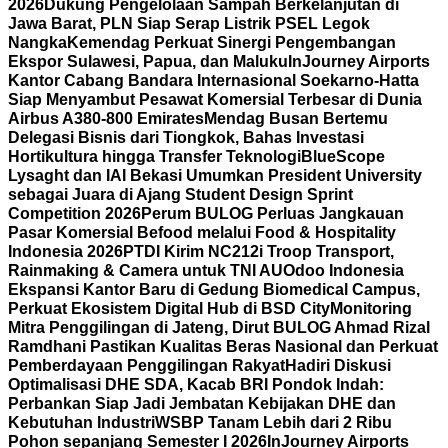
2026
Dukung Pengelolaan Sampah Berkelanjutan di
Jawa Barat, PLN Siap Serap Listrik PSEL Legok
Nangka
Kemendag Perkuat Sinergi Pengembangan
Ekspor Sulawesi, Papua, dan Maluku
InJourney Airports
Kantor Cabang Bandara Internasional Soekarno-Hatta
Siap Menyambut Pesawat Komersial Terbesar di Dunia
Airbus A380-800 Emirates
Mendag Busan Bertemu
Delegasi Bisnis dari Tiongkok, Bahas Investasi
Hortikultura hingga Transfer Teknologi
BlueScope
Lysaght dan IAI Bekasi Umumkan President University
sebagai Juara di Ajang Student Design Sprint
Competition 2026
Perum BULOG Perluas Jangkauan
Pasar Komersial Befood melalui Food & Hospitality
Indonesia 2026
PTDI Kirim NC212i Troop Transport,
Rainmaking & Camera untuk TNI AU
Odoo Indonesia
Ekspansi Kantor Baru di Gedung Biomedical Campus,
Perkuat Ekosistem Digital Hub di BSD City
Monitoring
Mitra Penggilingan di Jateng, Dirut BULOG Ahmad Rizal
Ramdhani Pastikan Kualitas Beras Nasional dan Perkuat
Pemberdayaan Penggilingan Rakyat
Hadiri Diskusi
Optimalisasi DHE SDA, Kacab BRI Pondok Indah:
Perbankan Siap Jadi Jembatan Kebijakan DHE dan
Kebutuhan Industri
WSBP Tanam Lebih dari 2 Ribu
Pohon sepanjang Semester I 2026
InJourney Airports