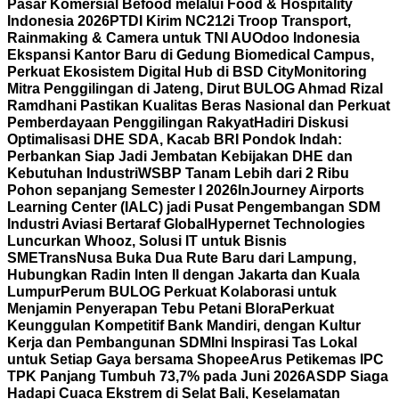
Pasar Komersial Befood melalui Food & Hospitality
Indonesia 2026
PTDI Kirim NC212i Troop Transport,
Rainmaking & Camera untuk TNI AU
Odoo Indonesia
Ekspansi Kantor Baru di Gedung Biomedical Campus,
Perkuat Ekosistem Digital Hub di BSD City
Monitoring
Mitra Penggilingan di Jateng, Dirut BULOG Ahmad Rizal
Ramdhani Pastikan Kualitas Beras Nasional dan Perkuat
Pemberdayaan Penggilingan Rakyat
Hadiri Diskusi
Optimalisasi DHE SDA, Kacab BRI Pondok Indah:
Perbankan Siap Jadi Jembatan Kebijakan DHE dan
Kebutuhan Industri
WSBP Tanam Lebih dari 2 Ribu
Pohon sepanjang Semester I 2026
InJourney Airports
Learning Center (IALC) jadi Pusat Pengembangan SDM
Industri Aviasi Bertaraf Global
Hypernet Technologies
Luncurkan Whooz, Solusi IT untuk Bisnis
SME
TransNusa Buka Dua Rute Baru dari Lampung,
Hubungkan Radin Inten II dengan Jakarta dan Kuala
Lumpur
Perum BULOG Perkuat Kolaborasi untuk
Menjamin Penyerapan Tebu Petani Blora
Perkuat
Keunggulan Kompetitif Bank Mandiri, dengan Kultur
Kerja dan Pembangunan SDM
Ini Inspirasi Tas Lokal
untuk Setiap Gaya bersama Shopee
Arus Petikemas IPC
TPK Panjang Tumbuh 73,7% pada Juni 2026
ASDP Siaga
Hadapi Cuaca Ekstrem di Selat Bali, Keselamatan