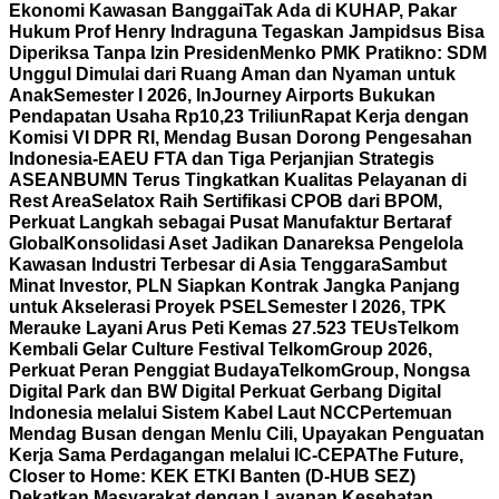
Ekonomi Kawasan Banggai
Tak Ada di KUHAP, Pakar
Hukum Prof Henry Indraguna Tegaskan Jampidsus Bisa
Diperiksa Tanpa Izin Presiden
Menko PMK Pratikno: SDM
Unggul Dimulai dari Ruang Aman dan Nyaman untuk
Anak
Semester I 2026, InJourney Airports Bukukan
Pendapatan Usaha Rp10,23 Triliun
Rapat Kerja dengan
Komisi VI DPR RI, Mendag Busan Dorong Pengesahan
Indonesia-EAEU FTA dan Tiga Perjanjian Strategis
ASEAN
BUMN Terus Tingkatkan Kualitas Pelayanan di
Rest Area
Selatox Raih Sertifikasi CPOB dari BPOM,
Perkuat Langkah sebagai Pusat Manufaktur Bertaraf
Global
Konsolidasi Aset Jadikan Danareksa Pengelola
Kawasan Industri Terbesar di Asia Tenggara
Sambut
Minat Investor, PLN Siapkan Kontrak Jangka Panjang
untuk Akselerasi Proyek PSEL
Semester I 2026, TPK
Merauke Layani Arus Peti Kemas 27.523 TEUs
Telkom
Kembali Gelar Culture Festival TelkomGroup 2026,
Perkuat Peran Penggiat Budaya
TelkomGroup, Nongsa
Digital Park dan BW Digital Perkuat Gerbang Digital
Indonesia melalui Sistem Kabel Laut NCC
Pertemuan
Mendag Busan dengan Menlu Cili, Upayakan Penguatan
Kerja Sama Perdagangan melalui IC-CEPA
The Future,
Closer to Home: KEK ETKI Banten (D-HUB SEZ)
Dekatkan Masyarakat dengan Layanan Kesehatan,