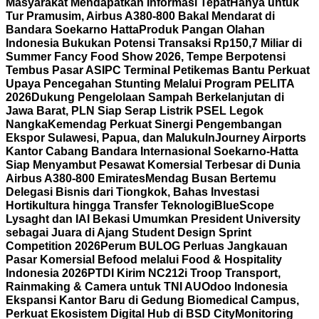
Masyarakat Mendapatkan Informasi Tepat
Hanya untuk
Tur Pramusim, Airbus A380-800 Bakal Mendarat di
Bandara Soekarno Hatta
Produk Pangan Olahan
Indonesia Bukukan Potensi Transaksi Rp150,7 Miliar di
Summer Fancy Food Show 2026, Tempe Berpotensi
Tembus Pasar AS
IPC Terminal Petikemas Bantu Perkuat
Upaya Pencegahan Stunting Melalui Program PELITA
2026
Dukung Pengelolaan Sampah Berkelanjutan di
Jawa Barat, PLN Siap Serap Listrik PSEL Legok
Nangka
Kemendag Perkuat Sinergi Pengembangan
Ekspor Sulawesi, Papua, dan Maluku
InJourney Airports
Kantor Cabang Bandara Internasional Soekarno-Hatta
Siap Menyambut Pesawat Komersial Terbesar di Dunia
Airbus A380-800 Emirates
Mendag Busan Bertemu
Delegasi Bisnis dari Tiongkok, Bahas Investasi
Hortikultura hingga Transfer Teknologi
BlueScope
Lysaght dan IAI Bekasi Umumkan President University
sebagai Juara di Ajang Student Design Sprint
Competition 2026
Perum BULOG Perluas Jangkauan
Pasar Komersial Befood melalui Food & Hospitality
Indonesia 2026
PTDI Kirim NC212i Troop Transport,
Rainmaking & Camera untuk TNI AU
Odoo Indonesia
Ekspansi Kantor Baru di Gedung Biomedical Campus,
Perkuat Ekosistem Digital Hub di BSD City
Monitoring