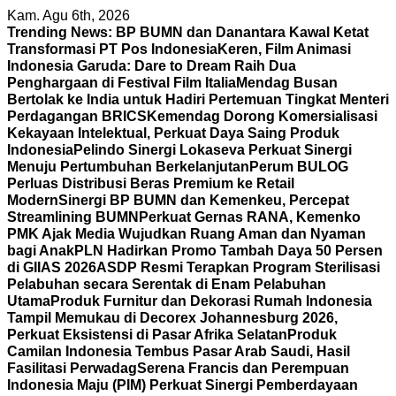
Skip
Kam. Agu 6th, 2026
to
Trending News:
BP BUMN dan Danantara Kawal Ketat
content
Transformasi PT Pos Indonesia
Keren, Film Animasi
Indonesia Garuda: Dare to Dream Raih Dua
Penghargaan di Festival Film Italia
Mendag Busan
Bertolak ke India untuk Hadiri Pertemuan Tingkat Menteri
Perdagangan BRICS
Kemendag Dorong Komersialisasi
Kekayaan Intelektual, Perkuat Daya Saing Produk
Indonesia
Pelindo Sinergi Lokaseva Perkuat Sinergi
Menuju Pertumbuhan Berkelanjutan
Perum BULOG
Perluas Distribusi Beras Premium ke Retail
Modern
Sinergi BP BUMN dan Kemenkeu, Percepat
Streamlining BUMN
Perkuat Gernas RANA, Kemenko
PMK Ajak Media Wujudkan Ruang Aman dan Nyaman
bagi Anak
PLN Hadirkan Promo Tambah Daya 50 Persen
di GIIAS 2026
ASDP Resmi Terapkan Program Sterilisasi
Pelabuhan secara Serentak di Enam Pelabuhan
Utama
Produk Furnitur dan Dekorasi Rumah Indonesia
Tampil Memukau di Decorex Johannesburg 2026,
Perkuat Eksistensi di Pasar Afrika Selatan
Produk
Camilan Indonesia Tembus Pasar Arab Saudi, Hasil
Fasilitasi Perwadag
Serena Francis dan Perempuan
Indonesia Maju (PIM) Perkuat Sinergi Pemberdayaan