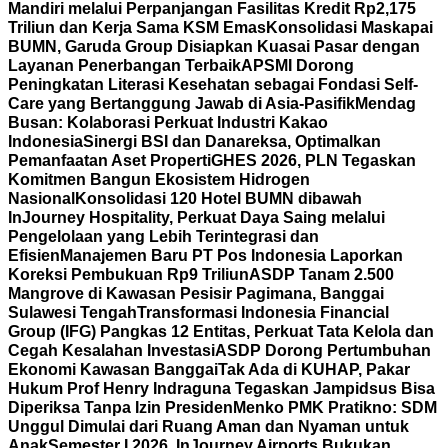
Mandiri melalui Perpanjangan Fasilitas Kredit Rp2,175
Triliun dan Kerja Sama KSM Emas
Konsolidasi Maskapai
BUMN, Garuda Group Disiapkan Kuasai Pasar dengan
Layanan Penerbangan Terbaik
APSMI Dorong
Peningkatan Literasi Kesehatan sebagai Fondasi Self-
Care yang Bertanggung Jawab di Asia-Pasifik
Mendag
Busan: Kolaborasi Perkuat Industri Kakao
Indonesia
Sinergi BSI dan Danareksa, Optimalkan
Pemanfaatan Aset Properti
GHES 2026, PLN Tegaskan
Komitmen Bangun Ekosistem Hidrogen
Nasional
Konsolidasi 120 Hotel BUMN dibawah
InJourney Hospitality, Perkuat Daya Saing melalui
Pengelolaan yang Lebih Terintegrasi dan
Efisien
Manajemen Baru PT Pos Indonesia Laporkan
Koreksi Pembukuan Rp9 Triliun
ASDP Tanam 2.500
Mangrove di Kawasan Pesisir Pagimana, Banggai
Sulawesi Tengah
Transformasi Indonesia Financial
Group (IFG) Pangkas 12 Entitas, Perkuat Tata Kelola dan
Cegah Kesalahan Investasi
ASDP Dorong Pertumbuhan
Ekonomi Kawasan Banggai
Tak Ada di KUHAP, Pakar
Hukum Prof Henry Indraguna Tegaskan Jampidsus Bisa
Diperiksa Tanpa Izin Presiden
Menko PMK Pratikno: SDM
Unggul Dimulai dari Ruang Aman dan Nyaman untuk
Anak
Semester I 2026, InJourney Airports Bukukan