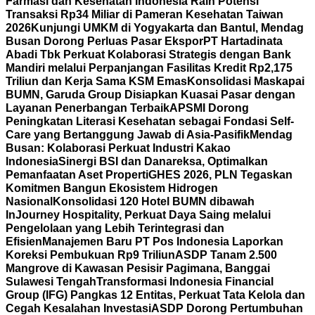
Farmasi dan Kesehatan Indonesia Raih Potensi
Transaksi Rp34 Miliar di Pameran Kesehatan Taiwan
2026
Kunjungi UMKM di Yogyakarta dan Bantul, Mendag
Busan Dorong Perluas Pasar Ekspor
PT Hartadinata
Abadi Tbk Perkuat Kolaborasi Strategis dengan Bank
Mandiri melalui Perpanjangan Fasilitas Kredit Rp2,175
Triliun dan Kerja Sama KSM Emas
Konsolidasi Maskapai
BUMN, Garuda Group Disiapkan Kuasai Pasar dengan
Layanan Penerbangan Terbaik
APSMI Dorong
Peningkatan Literasi Kesehatan sebagai Fondasi Self-
Care yang Bertanggung Jawab di Asia-Pasifik
Mendag
Busan: Kolaborasi Perkuat Industri Kakao
Indonesia
Sinergi BSI dan Danareksa, Optimalkan
Pemanfaatan Aset Properti
GHES 2026, PLN Tegaskan
Komitmen Bangun Ekosistem Hidrogen
Nasional
Konsolidasi 120 Hotel BUMN dibawah
InJourney Hospitality, Perkuat Daya Saing melalui
Pengelolaan yang Lebih Terintegrasi dan
Efisien
Manajemen Baru PT Pos Indonesia Laporkan
Koreksi Pembukuan Rp9 Triliun
ASDP Tanam 2.500
Mangrove di Kawasan Pesisir Pagimana, Banggai
Sulawesi Tengah
Transformasi Indonesia Financial
Group (IFG) Pangkas 12 Entitas, Perkuat Tata Kelola dan
Cegah Kesalahan Investasi
ASDP Dorong Pertumbuhan