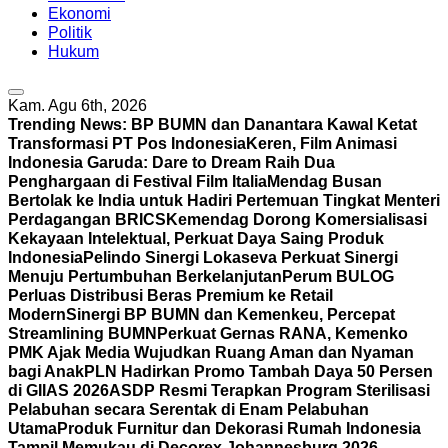
Ekonomi
Politik
Hukum
Kam. Agu 6th, 2026
Trending News:
BP BUMN dan Danantara Kawal Ketat
Transformasi PT Pos Indonesia
Keren, Film Animasi
Indonesia Garuda: Dare to Dream Raih Dua
Penghargaan di Festival Film Italia
Mendag Busan
Bertolak ke India untuk Hadiri Pertemuan Tingkat Menteri
Perdagangan BRICS
Kemendag Dorong Komersialisasi
Kekayaan Intelektual, Perkuat Daya Saing Produk
Indonesia
Pelindo Sinergi Lokaseva Perkuat Sinergi
Menuju Pertumbuhan Berkelanjutan
Perum BULOG
Perluas Distribusi Beras Premium ke Retail
Modern
Sinergi BP BUMN dan Kemenkeu, Percepat
Streamlining BUMN
Perkuat Gernas RANA, Kemenko
PMK Ajak Media Wujudkan Ruang Aman dan Nyaman
bagi Anak
PLN Hadirkan Promo Tambah Daya 50 Persen
di GIIAS 2026
ASDP Resmi Terapkan Program Sterilisasi
Pelabuhan secara Serentak di Enam Pelabuhan
Utama
Produk Furnitur dan Dekorasi Rumah Indonesia
Tampil Memukau di Decorex Johannesburg 2026,