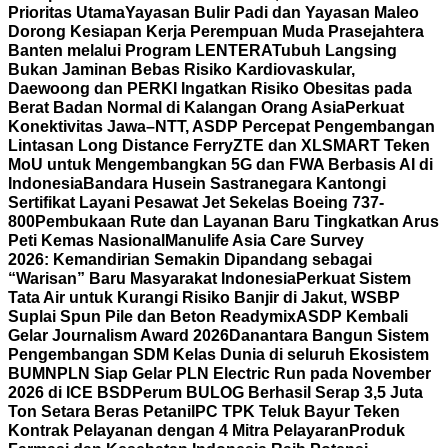
Prioritas Utama
Yayasan Bulir Padi dan Yayasan Maleo
Dorong Kesiapan Kerja Perempuan Muda Prasejahtera
Banten melalui Program LENTERA
Tubuh Langsing
Bukan Jaminan Bebas Risiko Kardiovaskular,
Daewoong dan PERKI Ingatkan Risiko Obesitas pada
Berat Badan Normal di Kalangan Orang Asia
Perkuat
Konektivitas Jawa–NTT, ASDP Percepat Pengembangan
Lintasan Long Distance Ferry
ZTE dan XLSMART Teken
MoU untuk Mengembangkan 5G dan FWA Berbasis AI di
Indonesia
Bandara Husein Sastranegara Kantongi
Sertifikat Layani Pesawat Jet Sekelas Boeing 737-
800
Pembukaan Rute dan Layanan Baru Tingkatkan Arus
Peti Kemas Nasional
Manulife Asia Care Survey
2026: Kemandirian Semakin Dipandang sebagai
“Warisan” Baru Masyarakat Indonesia
Perkuat Sistem
Tata Air untuk Kurangi Risiko Banjir di Jakut, WSBP
Suplai Spun Pile dan Beton Readymix
ASDP Kembali
Gelar Journalism Award 2026
Danantara Bangun Sistem
Pengembangan SDM Kelas Dunia di seluruh Ekosistem
BUMN
PLN Siap Gelar PLN Electric Run pada November
2026 di ICE BSD
Perum BULOG Berhasil Serap 3,5 Juta
Ton Setara Beras Petani
IPC TPK Teluk Bayur Teken
Kontrak Pelayanan dengan 4 Mitra Pelayaran
Produk