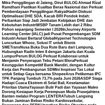
Mitra Penggilingan di Jateng, Dirut BULOG Ahmad Rizal
Ramdhani Pastikan Kualitas Beras Nasional dan Perkuat
Pemberdayaan Penggilingan Rakyat
Hadiri Diskusi
Optimalisasi DHE SDA, Kacab BRI Pondok Indah:
Perbankan Siap Jadi Jembatan Kebijakan DHE dan
Kebutuhan Industri
WSBP Tanam Lebih dari 2 Ribu
Pohon sepanjang Semester I 2026
InJourney Airports
Learning Center (IALC) jadi Pusat Pengembangan SDM
Industri Aviasi Bertaraf Global
Hypernet Technologies
Luncurkan Whooz, Solusi IT untuk Bisnis
SME
TransNusa Buka Dua Rute Baru dari Lampung,
Hubungkan Radin Inten II dengan Jakarta dan Kuala
Lumpur
Perum BULOG Perkuat Kolaborasi untuk
Menjamin Penyerapan Tebu Petani Blora
Perkuat
Keunggulan Kompetitif Bank Mandiri, dengan Kultur
Kerja dan Pembangunan SDM
Ini Inspirasi Tas Lokal
untuk Setiap Gaya bersama Shopee
Arus Petikemas IPC
TPK Panjang Tumbuh 73,7% pada Juni 2026
ASDP Siaga
Hadapi Cuaca Ekstrem di Selat Bali, Keselamatan
Prioritas Utama
Yayasan Bulir Padi dan Yayasan Maleo
Dorong Kesiapan Kerja Perempuan Muda Prasejahtera
Banten melalui Program LENTERA
Tubuh Langsing
Bukan Jaminan Bebas Risiko Kardiovaskular,