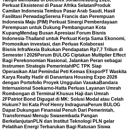
Perkuat Eksistensi di Pasar Afrika Selatan
Produk
Camilan Indonesia Tembus Pasar Arab Saudi, Hasil
Fasilitasi Perwadag
Serena Francis dan Perempuan
Indonesia Maju (PIM) Perkuat Sinergi Pemberdayaan
Perempuan untuk Dukung Pembangunan Kota
Kupang
Mendag Busan Apresiasi Forum Bisnis
Indonesia-Thailand untuk Perkuat Kerja Sama Ekonomi,
Promosikan investasi, dan Perluas Kolaborasi
Bisnis
InfraNexia Bukukan Pendapatan Rp7,7 Triliun di
Semester I 2026
Perum BULOG Ciptakan Multiplier Effect
Bagi Perekonomian Nasional, Jalankan Peran sebagai
Instrumen Strategis Pemerintah
IPC TPK Siap
Operasikan Alat Pemindai Peti Kemas Ekspor
PT Waskita
Karya Realty Hadir di Danantara Housing Expo 2026
dengan Portofolio Proyek Unggulan Vasaka
Bandara
Internasional Soekarno-Hatta Perluas Layanan Umrah
Rombongan di Terminal Khusus Haji dan Umrah
2F
Patriot Bond Digugat di MK: Solusi Modal atau Celah
Hukum? Ini Kata Prof Henry Indraguna
Perum BULOG
Dapat Dukungan Finansial Penuh Dari Pemerintah,
Transformasi Menuju Swasembada Pangan
Berkelanjutan
PLN dan Institut Teknologi PLN gelar
Pelatihan Energi Terbarukan Bagi Ratusan Siswa