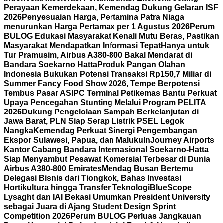
Perayaan Kemerdekaan, Kemendag Dukung Gelaran ISF
2026
Penyesuaian Harga, Pertamina Patra Niaga
menurunkan Harga Pertamax per 1 Agustus 2026
Perum
BULOG Edukasi Masyarakat Kenali Mutu Beras, Pastikan
Masyarakat Mendapatkan Informasi Tepat
Hanya untuk
Tur Pramusim, Airbus A380-800 Bakal Mendarat di
Bandara Soekarno Hatta
Produk Pangan Olahan
Indonesia Bukukan Potensi Transaksi Rp150,7 Miliar di
Summer Fancy Food Show 2026, Tempe Berpotensi
Tembus Pasar AS
IPC Terminal Petikemas Bantu Perkuat
Upaya Pencegahan Stunting Melalui Program PELITA
2026
Dukung Pengelolaan Sampah Berkelanjutan di
Jawa Barat, PLN Siap Serap Listrik PSEL Legok
Nangka
Kemendag Perkuat Sinergi Pengembangan
Ekspor Sulawesi, Papua, dan Maluku
InJourney Airports
Kantor Cabang Bandara Internasional Soekarno-Hatta
Siap Menyambut Pesawat Komersial Terbesar di Dunia
Airbus A380-800 Emirates
Mendag Busan Bertemu
Delegasi Bisnis dari Tiongkok, Bahas Investasi
Hortikultura hingga Transfer Teknologi
BlueScope
Lysaght dan IAI Bekasi Umumkan President University
sebagai Juara di Ajang Student Design Sprint
Competition 2026
Perum BULOG Perluas Jangkauan