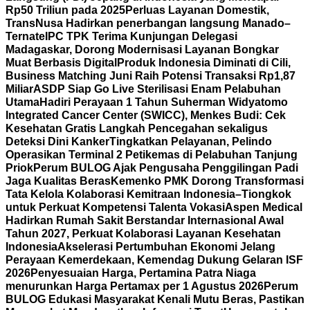
Rp50 Triliun pada 2025
Perluas Layanan Domestik,
TransNusa Hadirkan penerbangan langsung Manado–
Ternate
IPC TPK Terima Kunjungan Delegasi
Madagaskar, Dorong Modernisasi Layanan Bongkar
Muat Berbasis Digital
Produk Indonesia Diminati di Cili,
Business Matching Juni Raih Potensi Transaksi Rp1,87
Miliar
ASDP Siap Go Live Sterilisasi Enam Pelabuhan
Utama
Hadiri Perayaan 1 Tahun Suherman Widyatomo
Integrated Cancer Center (SWICC), Menkes Budi: Cek
Kesehatan Gratis Langkah Pencegahan sekaligus
Deteksi Dini Kanker
Tingkatkan Pelayanan, Pelindo
Operasikan Terminal 2 Petikemas di Pelabuhan Tanjung
Priok
Perum BULOG Ajak Pengusaha Penggilingan Padi
Jaga Kualitas Beras
Kemenko PMK Dorong Transformasi
Tata Kelola Kolaborasi Kemitraan Indonesia–Tiongkok
untuk Perkuat Kompetensi Talenta Vokasi
Aspen Medical
Hadirkan Rumah Sakit Berstandar Internasional Awal
Tahun 2027, Perkuat Kolaborasi Layanan Kesehatan
Indonesia
Akselerasi Pertumbuhan Ekonomi Jelang
Perayaan Kemerdekaan, Kemendag Dukung Gelaran ISF
2026
Penyesuaian Harga, Pertamina Patra Niaga
menurunkan Harga Pertamax per 1 Agustus 2026
Perum
BULOG Edukasi Masyarakat Kenali Mutu Beras, Pastikan