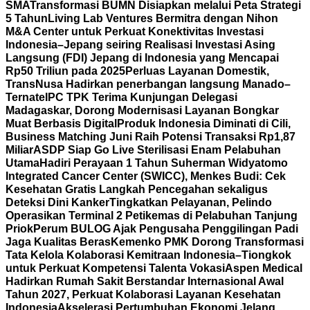
SMA
Transformasi BUMN Disiapkan melalui Peta Strategi
5 Tahun
Living Lab Ventures Bermitra dengan Nihon
M&A Center untuk Perkuat Konektivitas Investasi
Indonesia–Jepang seiring Realisasi Investasi Asing
Langsung (FDI) Jepang di Indonesia yang Mencapai
Rp50 Triliun pada 2025
Perluas Layanan Domestik,
TransNusa Hadirkan penerbangan langsung Manado–
Ternate
IPC TPK Terima Kunjungan Delegasi
Madagaskar, Dorong Modernisasi Layanan Bongkar
Muat Berbasis Digital
Produk Indonesia Diminati di Cili,
Business Matching Juni Raih Potensi Transaksi Rp1,87
Miliar
ASDP Siap Go Live Sterilisasi Enam Pelabuhan
Utama
Hadiri Perayaan 1 Tahun Suherman Widyatomo
Integrated Cancer Center (SWICC), Menkes Budi: Cek
Kesehatan Gratis Langkah Pencegahan sekaligus
Deteksi Dini Kanker
Tingkatkan Pelayanan, Pelindo
Operasikan Terminal 2 Petikemas di Pelabuhan Tanjung
Priok
Perum BULOG Ajak Pengusaha Penggilingan Padi
Jaga Kualitas Beras
Kemenko PMK Dorong Transformasi
Tata Kelola Kolaborasi Kemitraan Indonesia–Tiongkok
untuk Perkuat Kompetensi Talenta Vokasi
Aspen Medical
Hadirkan Rumah Sakit Berstandar Internasional Awal
Tahun 2027, Perkuat Kolaborasi Layanan Kesehatan
Indonesia
Akselerasi Pertumbuhan Ekonomi Jelang