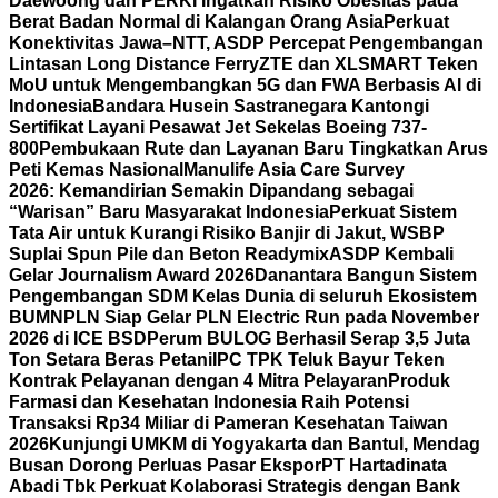
Daewoong dan PERKI Ingatkan Risiko Obesitas pada
Berat Badan Normal di Kalangan Orang Asia
Perkuat
Konektivitas Jawa–NTT, ASDP Percepat Pengembangan
Lintasan Long Distance Ferry
ZTE dan XLSMART Teken
MoU untuk Mengembangkan 5G dan FWA Berbasis AI di
Indonesia
Bandara Husein Sastranegara Kantongi
Sertifikat Layani Pesawat Jet Sekelas Boeing 737-
800
Pembukaan Rute dan Layanan Baru Tingkatkan Arus
Peti Kemas Nasional
Manulife Asia Care Survey
2026: Kemandirian Semakin Dipandang sebagai
“Warisan” Baru Masyarakat Indonesia
Perkuat Sistem
Tata Air untuk Kurangi Risiko Banjir di Jakut, WSBP
Suplai Spun Pile dan Beton Readymix
ASDP Kembali
Gelar Journalism Award 2026
Danantara Bangun Sistem
Pengembangan SDM Kelas Dunia di seluruh Ekosistem
BUMN
PLN Siap Gelar PLN Electric Run pada November
2026 di ICE BSD
Perum BULOG Berhasil Serap 3,5 Juta
Ton Setara Beras Petani
IPC TPK Teluk Bayur Teken
Kontrak Pelayanan dengan 4 Mitra Pelayaran
Produk
Farmasi dan Kesehatan Indonesia Raih Potensi
Transaksi Rp34 Miliar di Pameran Kesehatan Taiwan
2026
Kunjungi UMKM di Yogyakarta dan Bantul, Mendag
Busan Dorong Perluas Pasar Ekspor
PT Hartadinata
Abadi Tbk Perkuat Kolaborasi Strategis dengan Bank