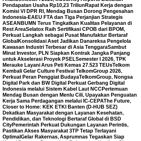
Pendapatan Usaha Rp10,23 Triliun
Rapat Kerja dengan
Komisi VI DPR RI, Mendag Busan Dorong Pengesahan
Indonesia-EAEU FTA dan Tiga Perjanjian Strategis
ASEAN
BUMN Terus Tingkatkan Kualitas Pelayanan di
Rest Area
Selatox Raih Sertifikasi CPOB dari BPOM,
Perkuat Langkah sebagai Pusat Manufaktur Bertaraf
Global
Konsolidasi Aset Jadikan Danareksa Pengelola
Kawasan Industri Terbesar di Asia Tenggara
Sambut
Minat Investor, PLN Siapkan Kontrak Jangka Panjang
untuk Akselerasi Proyek PSEL
Semester I 2026, TPK
Merauke Layani Arus Peti Kemas 27.523 TEUs
Telkom
Kembali Gelar Culture Festival TelkomGroup 2026,
Perkuat Peran Penggiat Budaya
TelkomGroup, Nongsa
Digital Park dan BW Digital Perkuat Gerbang Digital
Indonesia melalui Sistem Kabel Laut NCC
Pertemuan
Mendag Busan dengan Menlu Cili, Upayakan Penguatan
Kerja Sama Perdagangan melalui IC-CEPA
The Future,
Closer to Home: KEK ETKI Banten (D-HUB SEZ)
Dekatkan Masyarakat dengan Layanan Kesehatan,
Pendidikan, dan Teknologi Bertaraf Global di BSD
City
Pemerintah Perkuat Dukungan Layanan Perintis,
Pastikan Akses Masyarakat 3TP Tetap Terlayani
Optimal
Gelar Rakernas, Asprumnas Tegaskan Siap