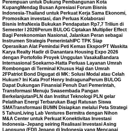
Perempuan untuk Dukung Pembangunan Kota
Kupang
Mendag Busan Apresiasi Forum Bisnis
Indonesia-Thailand untuk Perkuat Kerja Sama Ekonomi,
Promosikan investasi, dan Perluas Kolaborasi
Bisnis
InfraNexia Bukukan Pendapatan Rp7,7 Triliun di
Semester I 2026
Perum BULOG Ciptakan Multiplier Effect
Bagi Perekonomian Nasional, Jalankan Peran sebagai
Instrumen Strategis Pemerintah
IPC TPK Siap
Operasikan Alat Pemindai Peti Kemas Ekspor
PT Waskita
Karya Realty Hadir di Danantara Housing Expo 2026
dengan Portofolio Proyek Unggulan Vasaka
Bandara
Internasional Soekarno-Hatta Perluas Layanan Umrah
Rombongan di Terminal Khusus Haji dan Umrah
2F
Patriot Bond Digugat di MK: Solusi Modal atau Celah
Hukum? Ini Kata Prof Henry Indraguna
Perum BULOG
Dapat Dukungan Finansial Penuh Dari Pemerintah,
Transformasi Menuju Swasembada Pangan
Berkelanjutan
PLN dan Institut Teknologi PLN gelar
Pelatihan Energi Terbarukan Bagi Ratusan Siswa
SMA
Transformasi BUMN Disiapkan melalui Peta Strategi
5 Tahun
Living Lab Ventures Bermitra dengan Nihon
M&A Center untuk Perkuat Konektivitas Investasi
Indonesia–Jepang seiring Realisasi Investasi Asing
Langsung (FDI) Jepang di Indonesia yang Mencapai