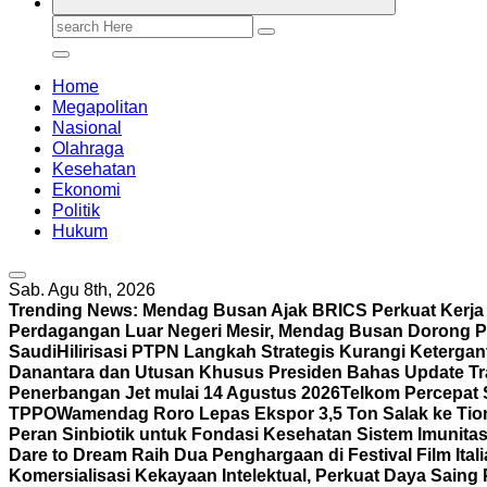
Search
for:
Home
Megapolitan
Nasional
Olahraga
Kesehatan
Ekonomi
Politik
Hukum
Sab. Agu 8th, 2026
Trending News:
Mendag Busan Ajak BRICS Perkuat Kerj
Perdagangan Luar Negeri Mesir, Mendag Busan Dorong P
Saudi
Hilirisasi PTPN Langkah Strategis Kurangi Keterga
Danantara dan Utusan Khusus Presiden Bahas Update Tr
Penerbangan Jet mulai 14 Agustus 2026
Telkom Percepat 
TPPO
Wamendag Roro Lepas Ekspor 3,5 Ton Salak ke Ti
Peran Sinbiotik untuk Fondasi Kesehatan Sistem Imunita
Dare to Dream Raih Dua Penghargaan di Festival Film Itali
Komersialisasi Kekayaan Intelektual, Perkuat Daya Saing