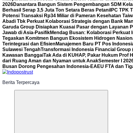
2026
Danantara Bangun Sistem Pengembangan SDM Kelas
Berhasil Serap 3,5 Juta Ton Setara Beras Petani
IPC TPK T
Potensi Transaksi Rp34 Miliar di Pameran Kesehatan Tai
Abadi Tbk Perkuat Kolaborasi Strategis dengan Bank Mand
Garuda Group Disiapkan Kuasai Pasar dengan Layanan P
Jawab di Asia-Pasifik
Mendag Busan: Kolaborasi Perkuat I
Tegaskan Komitmen Bangun Ekosistem Hidrogen Nasion
Terintegrasi dan Efisien
Manajemen Baru PT Pos Indonesia
Sulawesi Tengah
Transformasi Indonesia Financial Group 
Kawasan Banggai
Tak Ada di KUHAP, Pakar Hukum Prof H
dari Ruang Aman dan Nyaman untuk Anak
Semester I 202
Busan Dorong Pengesahan Indonesia-EAEU FTA dan Tiga 
Berita Terpercaya