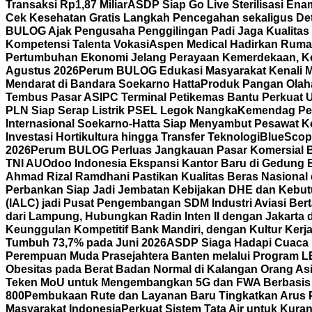
Transaksi Rp1,87 Miliar
ASDP Siap Go Live Sterilisasi En
Cek Kesehatan Gratis Langkah Pencegahan sekaligus Det
BULOG Ajak Pengusaha Penggilingan Padi Jaga Kualitas
Kompetensi Talenta Vokasi
Aspen Medical Hadirkan Rumah
Pertumbuhan Ekonomi Jelang Perayaan Kemerdekaan, K
Agustus 2026
Perum BULOG Edukasi Masyarakat Kenali Mu
Mendarat di Bandara Soekarno Hatta
Produk Pangan Olaha
Tembus Pasar AS
IPC Terminal Petikemas Bantu Perkuat 
PLN Siap Serap Listrik PSEL Legok Nangka
Kemendag Per
Internasional Soekarno-Hatta Siap Menyambut Pesawat Ko
Investasi Hortikultura hingga Transfer Teknologi
BlueScope
2026
Perum BULOG Perluas Jangkauan Pasar Komersial Bef
TNI AU
Odoo Indonesia Ekspansi Kantor Baru di Gedung B
Ahmad Rizal Ramdhani Pastikan Kualitas Beras Nasional
Perbankan Siap Jadi Jembatan Kebijakan DHE dan Kebutu
(IALC) jadi Pusat Pengembangan SDM Industri Aviasi Bert
dari Lampung, Hubungkan Radin Inten II dengan Jakarta
Keunggulan Kompetitif Bank Mandiri, dengan Kultur Ke
Tumbuh 73,7% pada Juni 2026
ASDP Siaga Hadapi Cuaca Ek
Perempuan Muda Prasejahtera Banten melalui Program
Obesitas pada Berat Badan Normal di Kalangan Orang As
Teken MoU untuk Mengembangkan 5G dan FWA Berbasis A
800
Pembukaan Rute dan Layanan Baru Tingkatkan Arus 
Masyarakat Indonesia
Perkuat Sistem Tata Air untuk Kura