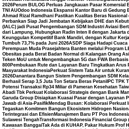
2026
Perum BULOG Perluas Jangkauan Pasar Komersial Bef
TNI AU
Odoo Indonesia Ekspansi Kantor Baru di Gedung B
Ahmad Rizal Ramdhani Pastikan Kualitas Beras Nasional
Perbankan Siap Jadi Jembatan Kebijakan DHE dan Kebutu
(IALC) jadi Pusat Pengembangan SDM Industri Aviasi Bert
dari Lampung, Hubungkan Radin Inten II dengan Jakarta
Keunggulan Kompetitif Bank Mandiri, dengan Kultur Ke
Tumbuh 73,7% pada Juni 2026
ASDP Siaga Hadapi Cuaca Ek
Perempuan Muda Prasejahtera Banten melalui Program
Obesitas pada Berat Badan Normal di Kalangan Orang As
Teken MoU untuk Mengembangkan 5G dan FWA Berbasis A
800
Pembukaan Rute dan Layanan Baru Tingkatkan Arus 
Masyarakat Indonesia
Perkuat Sistem Tata Air untuk Kura
2026
Danantara Bangun Sistem Pengembangan SDM Kelas
Berhasil Serap 3,5 Juta Ton Setara Beras Petani
IPC TPK T
Potensi Transaksi Rp34 Miliar di Pameran Kesehatan Tai
Abadi Tbk Perkuat Kolaborasi Strategis dengan Bank Mand
Garuda Group Disiapkan Kuasai Pasar dengan Layanan P
Jawab di Asia-Pasifik
Mendag Busan: Kolaborasi Perkuat I
Tegaskan Komitmen Bangun Ekosistem Hidrogen Nasion
Terintegrasi dan Efisien
Manajemen Baru PT Pos Indonesia
Sulawesi Tengah
Transformasi Indonesia Financial Group 
Kawasan Banggai
Tak Ada di KUHAP, Pakar Hukum Prof H