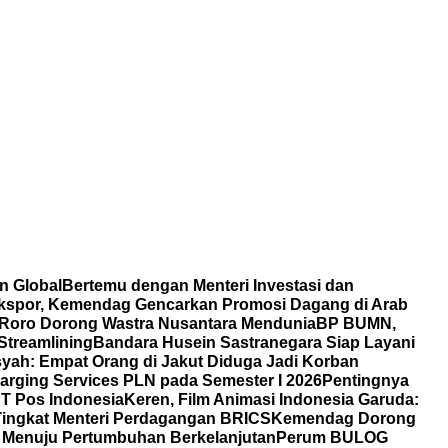
n Global
Bertemu dengan Menteri Investasi dan
 Ekspor, Kemendag Gencarkan Promosi Dagang di Arab
Roro Dorong Wastra Nusantara Mendunia
BP BUMN,
Streamlining
Bandara Husein Sastranegara Siap Layani
ah: Empat Orang di Jakut Diduga Jadi Korban
rging Services PLN pada Semester I 2026
Pentingnya
T Pos Indonesia
Keren, Film Animasi Indonesia Garuda:
 Tingkat Menteri Perdagangan BRICS
Kemendag Dorong
i Menuju Pertumbuhan Berkelanjutan
Perum BULOG