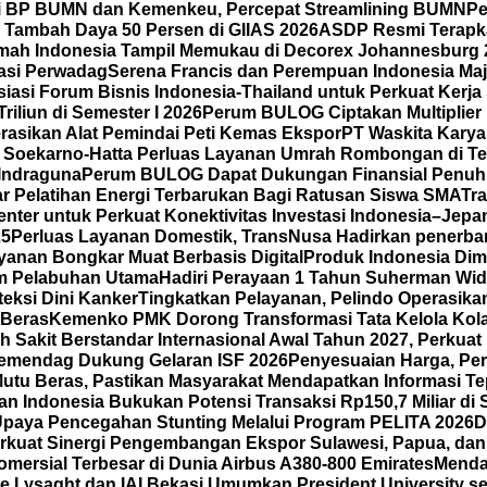
i BP BUMN dan Kemenkeu, Percepat Streamlining BUMN
Pe
Tambah Daya 50 Persen di GIIAS 2026
ASDP Resmi Terapkan
mah Indonesia Tampil Memukau di Decorex Johannesburg 202
tasi Perwadag
Serena Francis dan Perempuan Indonesia Maj
asi Forum Bisnis Indonesia-Thailand untuk Perkuat Kerja
iliun di Semester I 2026
Perum BULOG Ciptakan Multiplier 
rasikan Alat Pemindai Peti Kemas Ekspor
PT Waskita Karya
l Soekarno-Hatta Perluas Layanan Umrah Rombongan di Te
 Indraguna
Perum BULOG Dapat Dukungan Finansial Penuh 
lar Pelatihan Energi Terbarukan Bagi Ratusan Siswa SMA
Tra
ter untuk Perkuat Konektivitas Investasi Indonesia–Jepang
25
Perluas Layanan Domestik, TransNusa Hadirkan penerb
anan Bongkar Muat Berbasis Digital
Produk Indonesia Dimi
am Pelabuhan Utama
Hadiri Perayaan 1 Tahun Suherman Wid
eksi Dini Kanker
Tingkatkan Pelayanan, Pelindo Operasikan
 Beras
Kemenko PMK Dorong Transformasi Tata Kelola Kola
 Sakit Berstandar Internasional Awal Tahun 2027, Perkua
emendag Dukung Gelaran ISF 2026
Penyesuaian Harga, Per
tu Beras, Pastikan Masyarakat Mendapatkan Informasi Te
n Indonesia Bukukan Potensi Transaksi Rp150,7 Miliar d
Upaya Pencegahan Stunting Melalui Program PELITA 2026
D
kuat Sinergi Pengembangan Ekspor Sulawesi, Papua, dan
mersial Terbesar di Dunia Airbus A380-800 Emirates
Menda
 Lysaght dan IAI Bekasi Umumkan President University seb