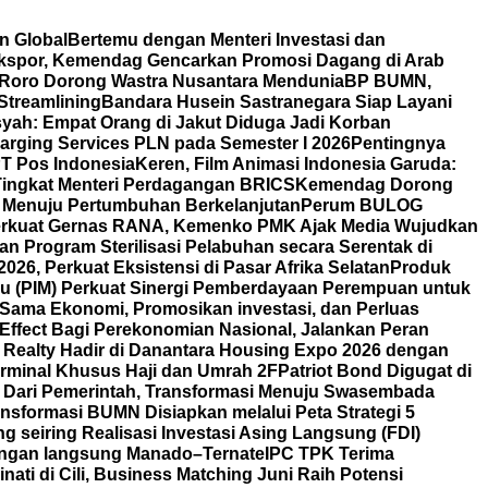
n Global
Bertemu dengan Menteri Investasi dan
 Ekspor, Kemendag Gencarkan Promosi Dagang di Arab
Roro Dorong Wastra Nusantara Mendunia
BP BUMN,
Streamlining
Bandara Husein Sastranegara Siap Layani
ah: Empat Orang di Jakut Diduga Jadi Korban
rging Services PLN pada Semester I 2026
Pentingnya
T Pos Indonesia
Keren, Film Animasi Indonesia Garuda:
 Tingkat Menteri Perdagangan BRICS
Kemendag Dorong
i Menuju Pertumbuhan Berkelanjutan
Perum BULOG
rkuat Gernas RANA, Kemenko PMK Ajak Media Wujudkan
 Program Sterilisasi Pelabuhan secara Serentak di
6, Perkuat Eksistensi di Pasar Afrika Selatan
Produk
u (PIM) Perkuat Sinergi Pemberdayaan Perempuan untuk
 Sama Ekonomi, Promosikan investasi, dan Perluas
Effect Bagi Perekonomian Nasional, Jalankan Peran
 Realty Hadir di Danantara Housing Expo 2026 dengan
rminal Khusus Haji dan Umrah 2F
Patriot Bond Digugat di
Dari Pemerintah, Transformasi Menuju Swasembada
nsformasi BUMN Disiapkan melalui Peta Strategi 5
 seiring Realisasi Investasi Asing Langsung (FDI)
angan langsung Manado–Ternate
IPC TPK Terima
nati di Cili, Business Matching Juni Raih Potensi