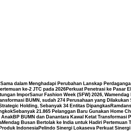
a Sama dalam Menghadapi Perubahan Lanskap Perdaganga
ertemuan ke-2 JTC pada 2026
Perkuat Penetrasi ke Pasar
ntungan Impor
Sanur Fashion Week (SFW) 2026, Wamendag 
ansformasi BUMN, sudah 274 Perusahaan yang Dilakukan 
Strategic Holding, Sebanyak 34 Entitas Dipangkas
Ramdansy
ongkok
Sebanyak 21.865 Pelanggan Baru Gunakan Home Cha
s Anak
BP BUMN dan Danantara Kawal Ketat Transformasi P
a
Mendag Busan Bertolak ke India untuk Hadiri Pertemuan
 Produk Indonesia
Pelindo Sinergi Lokaseva Perkuat Sinerg