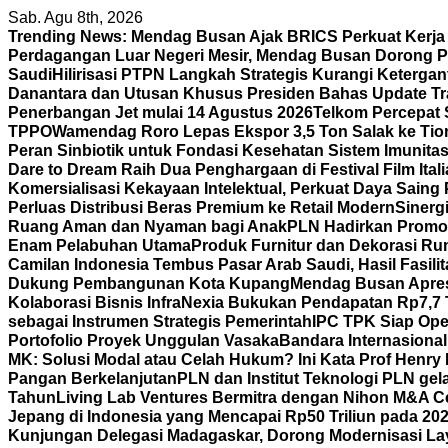
Skip
Sab. Agu 8th, 2026
to
Trending News:
Mendag Busan Ajak BRICS Perkuat Kerj
content
Perdagangan Luar Negeri Mesir, Mendag Busan Dorong P
Saudi
Hilirisasi PTPN Langkah Strategis Kurangi Keterga
Danantara dan Utusan Khusus Presiden Bahas Update Tr
Penerbangan Jet mulai 14 Agustus 2026
Telkom Percepat 
TPPO
Wamendag Roro Lepas Ekspor 3,5 Ton Salak ke Ti
Peran Sinbiotik untuk Fondasi Kesehatan Sistem Imunita
Dare to Dream Raih Dua Penghargaan di Festival Film Itali
Komersialisasi Kekayaan Intelektual, Perkuat Daya Saing
Perluas Distribusi Beras Premium ke Retail Modern
Sinerg
Ruang Aman dan Nyaman bagi Anak
PLN Hadirkan Promo 
Enam Pelabuhan Utama
Produk Furnitur dan Dekorasi Ru
Camilan Indonesia Tembus Pasar Arab Saudi, Hasil Fasili
Dukung Pembangunan Kota Kupang
Mendag Busan Apresi
Kolaborasi Bisnis
InfraNexia Bukukan Pendapatan Rp7,7 Tr
sebagai Instrumen Strategis Pemerintah
IPC TPK Siap Ope
Portofolio Proyek Unggulan Vasaka
Bandara Internasiona
MK: Solusi Modal atau Celah Hukum? Ini Kata Prof Henry
Pangan Berkelanjutan
PLN dan Institut Teknologi PLN ge
Tahun
Living Lab Ventures Bermitra dengan Nihon M&A Cen
Jepang di Indonesia yang Mencapai Rp50 Triliun pada 20
Kunjungan Delegasi Madagaskar, Dorong Modernisasi Lay