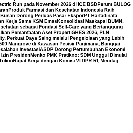
ectric Run pada November 2026 di ICE BSD
Perum BULOG
aran
Produk Farmasi dan Kesehatan Indonesia Raih
 Busan Dorong Perluas Pasar Ekspor
PT Hartadinata
n dan Kerja Sama KSM Emas
Konsolidasi Maskapai BUMN,
esehatan sebagai Fondasi Self-Care yang Bertanggung
alkan Pemanfaatan Aset Properti
GHES 2026, PLN
ty, Perkuat Daya Saing melalui Pengelolaan yang Lebih
00 Mangrove di Kawasan Pesisir Pagimana, Banggai
esalahan Investasi
ASDP Dorong Pertumbuhan Ekonomi
Izin Presiden
Menko PMK Pratikno: SDM Unggul Dimulai
riliun
Rapat Kerja dengan Komisi VI DPR RI, Mendag