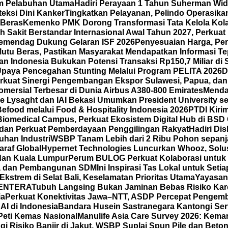
am Pelabuhan Utama
Hadiri Perayaan 1 Tahun Suherman Wid
eksi Dini Kanker
Tingkatkan Pelayanan, Pelindo Operasikan
 Beras
Kemenko PMK Dorong Transformasi Tata Kelola Kola
 Sakit Berstandar Internasional Awal Tahun 2027, Perkua
emendag Dukung Gelaran ISF 2026
Penyesuaian Harga, Per
tu Beras, Pastikan Masyarakat Mendapatkan Informasi Te
n Indonesia Bukukan Potensi Transaksi Rp150,7 Miliar d
Upaya Pencegahan Stunting Melalui Program PELITA 2026
D
kuat Sinergi Pengembangan Ekspor Sulawesi, Papua, dan
mersial Terbesar di Dunia Airbus A380-800 Emirates
Menda
 Lysaght dan IAI Bekasi Umumkan President University seb
ood melalui Food & Hospitality Indonesia 2026
PTDI Kiri
iomedical Campus, Perkuat Ekosistem Digital Hub di BSD 
 dan Perkuat Pemberdayaan Penggilingan Rakyat
Hadiri Di
han Industri
WSBP Tanam Lebih dari 2 Ribu Pohon sepanj
araf Global
Hypernet Technologies Luncurkan Whooz, Solus
 dan Kuala Lumpur
Perum BULOG Perkuat Kolaborasi untuk 
rja dan Pembangunan SDM
Ini Inspirasi Tas Lokal untuk Se
strem di Selat Bali, Keselamatan Prioritas Utama
Yayasan
 LENTERA
Tubuh Langsing Bukan Jaminan Bebas Risiko Kard
ia
Perkuat Konektivitas Jawa–NTT, ASDP Percepat Pengemb
I di Indonesia
Bandara Husein Sastranegara Kantongi Serti
Peti Kemas Nasional
Manulife Asia Care Survey 2026: Kema
ngi Risiko Banjir di Jakut, WSBP Suplai Spun Pile dan Bet