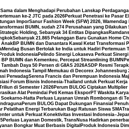
a Sama dalam Menghadapi Perubahan Lanskap Perdaganga
ertemuan ke-2 JTC pada 2026
Perkuat Penetrasi ke Pasar
ntungan Impor
Sanur Fashion Week (SFW) 2026, Wamendag 
ansformasi BUMN, sudah 274 Perusahaan yang Dilakukan 
Strategic Holding, Sebanyak 34 Entitas Dipangkas
Ramdansy
ongkok
Sebanyak 21.865 Pelanggan Baru Gunakan Home Cha
s Anak
BP BUMN dan Danantara Kawal Ketat Transformasi P
a
Mendag Busan Bertolak ke India untuk Hadiri Pertemuan
 Produk Indonesia
Pelindo Sinergi Lokaseva Perkuat Sinerg
i BP BUMN dan Kemenkeu, Percepat Streamlining BUMN
Pe
Tambah Daya 50 Persen di GIIAS 2026
ASDP Resmi Terapkan
mah Indonesia Tampil Memukau di Decorex Johannesburg 202
tasi Perwadag
Serena Francis dan Perempuan Indonesia Maj
asi Forum Bisnis Indonesia-Thailand untuk Perkuat Kerja
iliun di Semester I 2026
Perum BULOG Ciptakan Multiplier 
rasikan Alat Pemindai Peti Kemas Ekspor
PT Waskita Karya
l Soekarno-Hatta Perluas Layanan Umrah Rombongan di Te
 Indraguna
Perum BULOG Dapat Dukungan Finansial Penuh 
lar Pelatihan Energi Terbarukan Bagi Ratusan Siswa SMA
Tra
ter untuk Perkuat Konektivitas Investasi Indonesia–Jepang
25
Perluas Layanan Domestik, TransNusa Hadirkan penerb
anan Bongkar Muat Berbasis Digital
Produk Indonesia Dimi