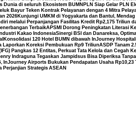
 Dunia di seluruh Ekosistem BUMN
PLN Siap Gelar PLN El
eluk Bayur Teken Kontrak Pelayanan dengan 4 Mitra Pelay
wan 2026
Kunjungi UMKM di Yogyakarta dan Bantul, Mendag
iri melalui Perpanjangan Fasilitas Kredit Rp2,175 Triliu
enerbangan Terbaik
APSMI Dorong Peningkatan Literasi K
ndustri Kakao Indonesia
Sinergi BSI dan Danareksa, Optim
al
Konsolidasi 120 Hotel BUMN dibawah InJourney Hospitali
 Laporkan Koreksi Pembukuan Rp9 Triliun
ASDP Tanam 2.5
(IFG) Pangkas 12 Entitas, Perkuat Tata Kelola dan Cegah K
enry Indraguna Tegaskan Jampidsus Bisa Diperiksa Tanpa 
6, InJourney Airports Bukukan Pendapatan Usaha Rp10,23 T
Perjanjian Strategis ASEAN