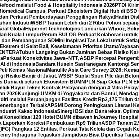
ood melalui Food & Hospitality Indonesia 2026
PTDI Kiri
iomedical Campus, Perkuat Ekosistem Digital Hub di BSD 
 dan Perkuat Pemberdayaan Penggilingan Rakyat
Hadiri Di
han Industri
WSBP Tanam Lebih dari 2 Ribu Pohon sepanj
araf Global
Hypernet Technologies Luncurkan Whooz, Solus
 dan Kuala Lumpur
Perum BULOG Perkuat Kolaborasi untuk 
rja dan Pembangunan SDM
Ini Inspirasi Tas Lokal untuk Se
strem di Selat Bali, Keselamatan Prioritas Utama
Yayasan
 LENTERA
Tubuh Langsing Bukan Jaminan Bebas Risiko Kard
ia
Perkuat Konektivitas Jawa–NTT, ASDP Percepat Pengemb
I di Indonesia
Bandara Husein Sastranegara Kantongi Serti
Peti Kemas Nasional
Manulife Asia Care Survey 2026: Kema
ngi Risiko Banjir di Jakut, WSBP Suplai Spun Pile dan Bet
 Dunia di seluruh Ekosistem BUMN
PLN Siap Gelar PLN El
eluk Bayur Teken Kontrak Pelayanan dengan 4 Mitra Pelay
wan 2026
Kunjungi UMKM di Yogyakarta dan Bantul, Mendag
iri melalui Perpanjangan Fasilitas Kredit Rp2,175 Triliu
enerbangan Terbaik
APSMI Dorong Peningkatan Literasi K
ndustri Kakao Indonesia
Sinergi BSI dan Danareksa, Optim
al
Konsolidasi 120 Hotel BUMN dibawah InJourney Hospitali
 Laporkan Koreksi Pembukuan Rp9 Triliun
ASDP Tanam 2.5
(IFG) Pangkas 12 Entitas, Perkuat Tata Kelola dan Cegah K
enry Indraguna Tegaskan Jampidsus Bisa Diperiksa Tanpa 