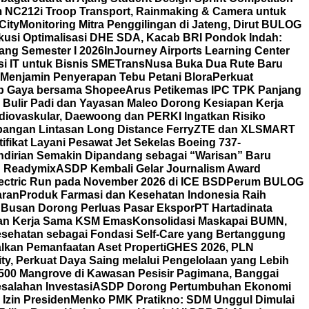
m NC212i Troop Transport, Rainmaking & Camera untuk
City
Monitoring Mitra Penggilingan di Jateng, Dirut BULOG
skusi Optimalisasi DHE SDA, Kacab BRI Pondok Indah:
ang Semester I 2026
InJourney Airports Learning Center
i IT untuk Bisnis SME
TransNusa Buka Dua Rute Baru
Menjamin Penyerapan Tebu Petani Blora
Perkuat
tiap Gaya bersama Shopee
Arus Petikemas IPC TPK Panjang
 Bulir Padi dan Yayasan Maleo Dorong Kesiapan Kerja
iovaskular, Daewoong dan PERKI Ingatkan Risiko
angan Lintasan Long Distance Ferry
ZTE dan XLSMART
fikat Layani Pesawat Jet Sekelas Boeing 737-
ndirian Semakin Dipandang sebagai “Warisan” Baru
on Readymix
ASDP Kembali Gelar Journalism Award
ectric Run pada November 2026 di ICE BSD
Perum BULOG
aran
Produk Farmasi dan Kesehatan Indonesia Raih
 Busan Dorong Perluas Pasar Ekspor
PT Hartadinata
n dan Kerja Sama KSM Emas
Konsolidasi Maskapai BUMN,
esehatan sebagai Fondasi Self-Care yang Bertanggung
alkan Pemanfaatan Aset Properti
GHES 2026, PLN
ty, Perkuat Daya Saing melalui Pengelolaan yang Lebih
00 Mangrove di Kawasan Pesisir Pagimana, Banggai
esalahan Investasi
ASDP Dorong Pertumbuhan Ekonomi
Izin Presiden
Menko PMK Pratikno: SDM Unggul Dimulai