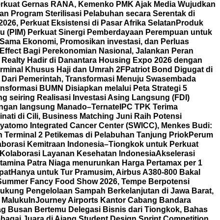
rkuat Gernas RANA, Kemenko PMK Ajak Media Wujudkan
 Program Sterilisasi Pelabuhan secara Serentak di
6, Perkuat Eksistensi di Pasar Afrika Selatan
Produk
u (PIM) Perkuat Sinergi Pemberdayaan Perempuan untuk
 Sama Ekonomi, Promosikan investasi, dan Perluas
Effect Bagi Perekonomian Nasional, Jalankan Peran
 Realty Hadir di Danantara Housing Expo 2026 dengan
rminal Khusus Haji dan Umrah 2F
Patriot Bond Digugat di
Dari Pemerintah, Transformasi Menuju Swasembada
nsformasi BUMN Disiapkan melalui Peta Strategi 5
 seiring Realisasi Investasi Asing Langsung (FDI)
angan langsung Manado–Ternate
IPC TPK Terima
nati di Cili, Business Matching Juni Raih Potensi
yatomo Integrated Cancer Center (SWICC), Menkes Budi:
 Terminal 2 Petikemas di Pelabuhan Tanjung Priok
Perum
borasi Kemitraan Indonesia–Tiongkok untuk Perkuat
t Kolaborasi Layanan Kesehatan Indonesia
Akselerasi
tamina Patra Niaga menurunkan Harga Pertamax per 1
pat
Hanya untuk Tur Pramusim, Airbus A380-800 Bakal
i Summer Fancy Food Show 2026, Tempe Berpotensi
ukung Pengelolaan Sampah Berkelanjutan di Jawa Barat,
 Maluku
InJourney Airports Kantor Cabang Bandara
g Busan Bertemu Delegasi Bisnis dari Tiongkok, Bahas
agai Juara di Ajang Student Design Sprint Competition