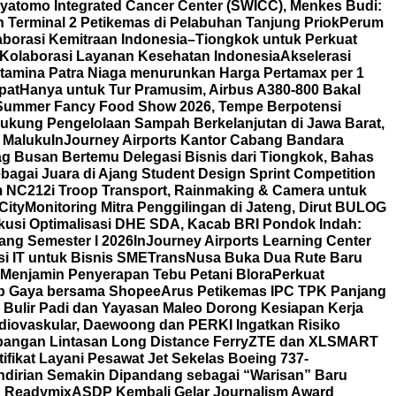
yatomo Integrated Cancer Center (SWICC), Menkes Budi:
 Terminal 2 Petikemas di Pelabuhan Tanjung Priok
Perum
borasi Kemitraan Indonesia–Tiongkok untuk Perkuat
t Kolaborasi Layanan Kesehatan Indonesia
Akselerasi
tamina Patra Niaga menurunkan Harga Pertamax per 1
pat
Hanya untuk Tur Pramusim, Airbus A380-800 Bakal
i Summer Fancy Food Show 2026, Tempe Berpotensi
ukung Pengelolaan Sampah Berkelanjutan di Jawa Barat,
 Maluku
InJourney Airports Kantor Cabang Bandara
g Busan Bertemu Delegasi Bisnis dari Tiongkok, Bahas
agai Juara di Ajang Student Design Sprint Competition
m NC212i Troop Transport, Rainmaking & Camera untuk
City
Monitoring Mitra Penggilingan di Jateng, Dirut BULOG
skusi Optimalisasi DHE SDA, Kacab BRI Pondok Indah:
ang Semester I 2026
InJourney Airports Learning Center
i IT untuk Bisnis SME
TransNusa Buka Dua Rute Baru
Menjamin Penyerapan Tebu Petani Blora
Perkuat
tiap Gaya bersama Shopee
Arus Petikemas IPC TPK Panjang
 Bulir Padi dan Yayasan Maleo Dorong Kesiapan Kerja
iovaskular, Daewoong dan PERKI Ingatkan Risiko
angan Lintasan Long Distance Ferry
ZTE dan XLSMART
fikat Layani Pesawat Jet Sekelas Boeing 737-
ndirian Semakin Dipandang sebagai “Warisan” Baru
on Readymix
ASDP Kembali Gelar Journalism Award