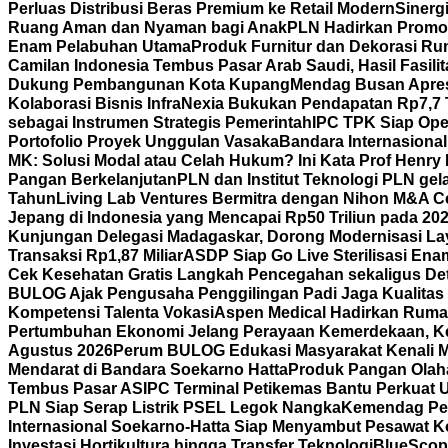
Perluas Distribusi Beras Premium ke Retail Modern
Sinerg
Ruang Aman dan Nyaman bagi Anak
PLN Hadirkan Promo 
Enam Pelabuhan Utama
Produk Furnitur dan Dekorasi Ru
Camilan Indonesia Tembus Pasar Arab Saudi, Hasil Fasili
Dukung Pembangunan Kota Kupang
Mendag Busan Apresi
Kolaborasi Bisnis
InfraNexia Bukukan Pendapatan Rp7,7 Tr
sebagai Instrumen Strategis Pemerintah
IPC TPK Siap Ope
Portofolio Proyek Unggulan Vasaka
Bandara Internasiona
MK: Solusi Modal atau Celah Hukum? Ini Kata Prof Henry
Pangan Berkelanjutan
PLN dan Institut Teknologi PLN ge
Tahun
Living Lab Ventures Bermitra dengan Nihon M&A Cen
Jepang di Indonesia yang Mencapai Rp50 Triliun pada 20
Kunjungan Delegasi Madagaskar, Dorong Modernisasi Lay
Transaksi Rp1,87 Miliar
ASDP Siap Go Live Sterilisasi En
Cek Kesehatan Gratis Langkah Pencegahan sekaligus Det
BULOG Ajak Pengusaha Penggilingan Padi Jaga Kualitas
Kompetensi Talenta Vokasi
Aspen Medical Hadirkan Rumah
Pertumbuhan Ekonomi Jelang Perayaan Kemerdekaan, K
Agustus 2026
Perum BULOG Edukasi Masyarakat Kenali Mu
Mendarat di Bandara Soekarno Hatta
Produk Pangan Olaha
Tembus Pasar AS
IPC Terminal Petikemas Bantu Perkuat 
PLN Siap Serap Listrik PSEL Legok Nangka
Kemendag Per
Internasional Soekarno-Hatta Siap Menyambut Pesawat Ko
Investasi Hortikultura hingga Transfer Teknologi
BlueScope