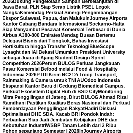
2026
Dukung Pengelolaan Sampah Berkelanjutan di
Jawa Barat, PLN Siap Serap Listrik PSEL Legok
Nangka
Kemendag Perkuat Sinergi Pengembangan
Ekspor Sulawesi, Papua, dan Maluku
InJourney Airports
Kantor Cabang Bandara Internasional Soekarno-Hatta
Siap Menyambut Pesawat Komersial Terbesar di Dunia
Airbus A380-800 Emirates
Mendag Busan Bertemu
Delegasi Bisnis dari Tiongkok, Bahas Investasi
Hortikultura hingga Transfer Teknologi
BlueScope
Lysaght dan IAI Bekasi Umumkan President University
sebagai Juara di Ajang Student Design Sprint
Competition 2026
Perum BULOG Perluas Jangkauan
Pasar Komersial Befood melalui Food & Hospitality
Indonesia 2026
PTDI Kirim NC212i Troop Transport,
Rainmaking & Camera untuk TNI AU
Odoo Indonesia
Ekspansi Kantor Baru di Gedung Biomedical Campus,
Perkuat Ekosistem Digital Hub di BSD City
Monitoring
Mitra Penggilingan di Jateng, Dirut BULOG Ahmad Rizal
Ramdhani Pastikan Kualitas Beras Nasional dan Perkuat
Pemberdayaan Penggilingan Rakyat
Hadiri Diskusi
Optimalisasi DHE SDA, Kacab BRI Pondok Indah:
Perbankan Siap Jadi Jembatan Kebijakan DHE dan
Kebutuhan Industri
WSBP Tanam Lebih dari 2 Ribu
Pohon sepanjang Semester I 2026
InJourney Airports