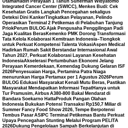
Utama
Hadiri Perayaan 1 Tahun Suherman Widyatomo
Integrated Cancer Center (SWICC), Menkes Budi: Cek
Kesehatan Gratis Langkah Pencegahan sekaligus
Deteksi Dini Kanker
Tingkatkan Pelayanan, Pelindo
Operasikan Terminal 2 Petikemas di Pelabuhan Tanjung
Priok
Perum BULOG Ajak Pengusaha Penggilingan Padi
Jaga Kualitas Beras
Kemenko PMK Dorong Transformasi
Tata Kelola Kolaborasi Kemitraan Indonesia–Tiongkok
untuk Perkuat Kompetensi Talenta Vokasi
Aspen Medical
Hadirkan Rumah Sakit Berstandar Internasional Awal
Tahun 2027, Perkuat Kolaborasi Layanan Kesehatan
Indonesia
Akselerasi Pertumbuhan Ekonomi Jelang
Perayaan Kemerdekaan, Kemendag Dukung Gelaran ISF
2026
Penyesuaian Harga, Pertamina Patra Niaga
menurunkan Harga Pertamax per 1 Agustus 2026
Perum
BULOG Edukasi Masyarakat Kenali Mutu Beras, Pastikan
Masyarakat Mendapatkan Informasi Tepat
Hanya untuk
Tur Pramusim, Airbus A380-800 Bakal Mendarat di
Bandara Soekarno Hatta
Produk Pangan Olahan
Indonesia Bukukan Potensi Transaksi Rp150,7 Miliar di
Summer Fancy Food Show 2026, Tempe Berpotensi
Tembus Pasar AS
IPC Terminal Petikemas Bantu Perkuat
Upaya Pencegahan Stunting Melalui Program PELITA
2026
Dukung Pengelolaan Sampah Berkelanjutan di