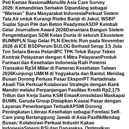
Peti Kemas Nasional
Manulife Asia Care Survey
2026: Kemandirian Semakin Dipandang sebagai
“Warisan” Baru Masyarakat Indonesia
Perkuat Sistem
Tata Air untuk Kurangi Risiko Banjir di Jakut, WSBP
Suplai Spun Pile dan Beton Readymix
ASDP Kembali
Gelar Journalism Award 2026
Danantara Bangun Sistem
Pengembangan SDM Kelas Dunia di seluruh Ekosistem
BUMN
PLN Siap Gelar PLN Electric Run pada November
2026 di ICE BSD
Perum BULOG Berhasil Serap 3,5 Juta
Ton Setara Beras Petani
IPC TPK Teluk Bayur Teken
Kontrak Pelayanan dengan 4 Mitra Pelayaran
Produk
Farmasi dan Kesehatan Indonesia Raih Potensi
Transaksi Rp34 Miliar di Pameran Kesehatan Taiwan
2026
Kunjungi UMKM di Yogyakarta dan Bantul, Mendag
Busan Dorong Perluas Pasar Ekspor
PT Hartadinata
Abadi Tbk Perkuat Kolaborasi Strategis dengan Bank
Mandiri melalui Perpanjangan Fasilitas Kredit Rp2,175
Triliun dan Kerja Sama KSM Emas
Konsolidasi Maskapai
BUMN, Garuda Group Disiapkan Kuasai Pasar dengan
Layanan Penerbangan Terbaik
APSMI Dorong
Peningkatan Literasi Kesehatan sebagai Fondasi Self-
Care yang Bertanggung Jawab di Asia-Pasifik
Mendag
Busan: Kolaborasi Perkuat Industri Kakao
Indonesia
Sinergi BSI dan Danareksa, Optimalkan