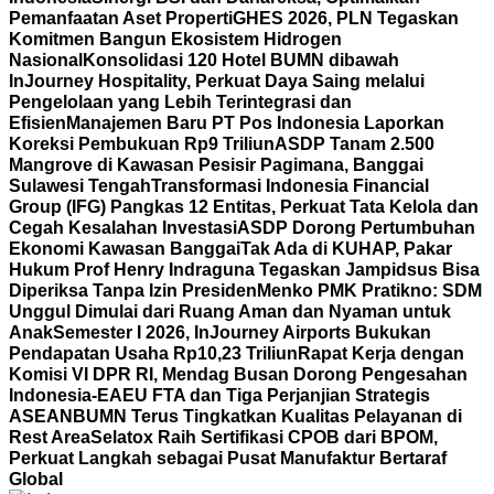
Pemanfaatan Aset Properti
GHES 2026, PLN Tegaskan
Komitmen Bangun Ekosistem Hidrogen
Nasional
Konsolidasi 120 Hotel BUMN dibawah
InJourney Hospitality, Perkuat Daya Saing melalui
Pengelolaan yang Lebih Terintegrasi dan
Efisien
Manajemen Baru PT Pos Indonesia Laporkan
Koreksi Pembukuan Rp9 Triliun
ASDP Tanam 2.500
Mangrove di Kawasan Pesisir Pagimana, Banggai
Sulawesi Tengah
Transformasi Indonesia Financial
Group (IFG) Pangkas 12 Entitas, Perkuat Tata Kelola dan
Cegah Kesalahan Investasi
ASDP Dorong Pertumbuhan
Ekonomi Kawasan Banggai
Tak Ada di KUHAP, Pakar
Hukum Prof Henry Indraguna Tegaskan Jampidsus Bisa
Diperiksa Tanpa Izin Presiden
Menko PMK Pratikno: SDM
Unggul Dimulai dari Ruang Aman dan Nyaman untuk
Anak
Semester I 2026, InJourney Airports Bukukan
Pendapatan Usaha Rp10,23 Triliun
Rapat Kerja dengan
Komisi VI DPR RI, Mendag Busan Dorong Pengesahan
Indonesia-EAEU FTA dan Tiga Perjanjian Strategis
ASEAN
BUMN Terus Tingkatkan Kualitas Pelayanan di
Rest Area
Selatox Raih Sertifikasi CPOB dari BPOM,
Perkuat Langkah sebagai Pusat Manufaktur Bertaraf
Global