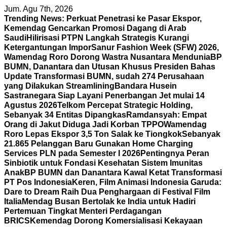
Skip
Jum. Agu 7th, 2026
to
Trending News:
Perkuat Penetrasi ke Pasar Ekspor,
content
Kemendag Gencarkan Promosi Dagang di Arab
Saudi
Hilirisasi PTPN Langkah Strategis Kurangi
Ketergantungan Impor
Sanur Fashion Week (SFW) 2026,
Wamendag Roro Dorong Wastra Nusantara Mendunia
BP
BUMN, Danantara dan Utusan Khusus Presiden Bahas
Update Transformasi BUMN, sudah 274 Perusahaan
yang Dilakukan Streamlining
Bandara Husein
Sastranegara Siap Layani Penerbangan Jet mulai 14
Agustus 2026
Telkom Percepat Strategic Holding,
Sebanyak 34 Entitas Dipangkas
Ramdansyah: Empat
Orang di Jakut Diduga Jadi Korban TPPO
Wamendag
Roro Lepas Ekspor 3,5 Ton Salak ke Tiongkok
Sebanyak
21.865 Pelanggan Baru Gunakan Home Charging
Services PLN pada Semester I 2026
Pentingnya Peran
Sinbiotik untuk Fondasi Kesehatan Sistem Imunitas
Anak
BP BUMN dan Danantara Kawal Ketat Transformasi
PT Pos Indonesia
Keren, Film Animasi Indonesia Garuda:
Dare to Dream Raih Dua Penghargaan di Festival Film
Italia
Mendag Busan Bertolak ke India untuk Hadiri
Pertemuan Tingkat Menteri Perdagangan
BRICS
Kemendag Dorong Komersialisasi Kekayaan