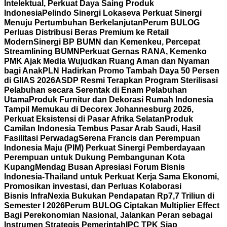
Intelektual, Perkuat Daya Saing Produk
Indonesia
Pelindo Sinergi Lokaseva Perkuat Sinergi
Menuju Pertumbuhan Berkelanjutan
Perum BULOG
Perluas Distribusi Beras Premium ke Retail
Modern
Sinergi BP BUMN dan Kemenkeu, Percepat
Streamlining BUMN
Perkuat Gernas RANA, Kemenko
PMK Ajak Media Wujudkan Ruang Aman dan Nyaman
bagi Anak
PLN Hadirkan Promo Tambah Daya 50 Persen
di GIIAS 2026
ASDP Resmi Terapkan Program Sterilisasi
Pelabuhan secara Serentak di Enam Pelabuhan
Utama
Produk Furnitur dan Dekorasi Rumah Indonesia
Tampil Memukau di Decorex Johannesburg 2026,
Perkuat Eksistensi di Pasar Afrika Selatan
Produk
Camilan Indonesia Tembus Pasar Arab Saudi, Hasil
Fasilitasi Perwadag
Serena Francis dan Perempuan
Indonesia Maju (PIM) Perkuat Sinergi Pemberdayaan
Perempuan untuk Dukung Pembangunan Kota
Kupang
Mendag Busan Apresiasi Forum Bisnis
Indonesia-Thailand untuk Perkuat Kerja Sama Ekonomi,
Promosikan investasi, dan Perluas Kolaborasi
Bisnis
InfraNexia Bukukan Pendapatan Rp7,7 Triliun di
Semester I 2026
Perum BULOG Ciptakan Multiplier Effect
Bagi Perekonomian Nasional, Jalankan Peran sebagai
Instrumen Strategis Pemerintah
IPC TPK Siap