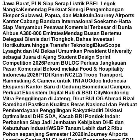
Jawa Barat, PLN Siap Serap Listrik PSEL Legok
Nangka
Kemendag Perkuat Sinergi Pengembangan
Ekspor Sulawesi, Papua, dan Maluku
InJourney Airports
Kantor Cabang Bandara Internasional Soekarno-Hatta
Siap Menyambut Pesawat Komersial Terbesar di Dunia
Airbus A380-800 Emirates
Mendag Busan Bertemu
Delegasi Bisnis dari Tiongkok, Bahas Investasi
Hortikultura hingga Transfer Teknologi
BlueScope
Lysaght dan IAI Bekasi Umumkan President University
sebagai Juara di Ajang Student Design Sprint
Competition 2026
Perum BULOG Perluas Jangkauan
Pasar Komersial Befood melalui Food & Hospitality
Indonesia 2026
PTDI Kirim NC212i Troop Transport,
Rainmaking & Camera untuk TNI AU
Odoo Indonesia
Ekspansi Kantor Baru di Gedung Biomedical Campus,
Perkuat Ekosistem Digital Hub di BSD City
Monitoring
Mitra Penggilingan di Jateng, Dirut BULOG Ahmad Rizal
Ramdhani Pastikan Kualitas Beras Nasional dan Perkuat
Pemberdayaan Penggilingan Rakyat
Hadiri Diskusi
Optimalisasi DHE SDA, Kacab BRI Pondok Indah:
Perbankan Siap Jadi Jembatan Kebijakan DHE dan
Kebutuhan Industri
WSBP Tanam Lebih dari 2 Ribu
Pohon sepanjang Semester I 2026
InJourney Airports