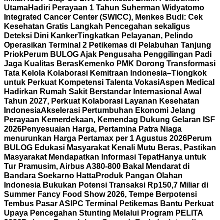
Utama
Hadiri Perayaan 1 Tahun Suherman Widyatomo
Integrated Cancer Center (SWICC), Menkes Budi: Cek
Kesehatan Gratis Langkah Pencegahan sekaligus
Deteksi Dini Kanker
Tingkatkan Pelayanan, Pelindo
Operasikan Terminal 2 Petikemas di Pelabuhan Tanjung
Priok
Perum BULOG Ajak Pengusaha Penggilingan Padi
Jaga Kualitas Beras
Kemenko PMK Dorong Transformasi
Tata Kelola Kolaborasi Kemitraan Indonesia–Tiongkok
untuk Perkuat Kompetensi Talenta Vokasi
Aspen Medical
Hadirkan Rumah Sakit Berstandar Internasional Awal
Tahun 2027, Perkuat Kolaborasi Layanan Kesehatan
Indonesia
Akselerasi Pertumbuhan Ekonomi Jelang
Perayaan Kemerdekaan, Kemendag Dukung Gelaran ISF
2026
Penyesuaian Harga, Pertamina Patra Niaga
menurunkan Harga Pertamax per 1 Agustus 2026
Perum
BULOG Edukasi Masyarakat Kenali Mutu Beras, Pastikan
Masyarakat Mendapatkan Informasi Tepat
Hanya untuk
Tur Pramusim, Airbus A380-800 Bakal Mendarat di
Bandara Soekarno Hatta
Produk Pangan Olahan
Indonesia Bukukan Potensi Transaksi Rp150,7 Miliar di
Summer Fancy Food Show 2026, Tempe Berpotensi
Tembus Pasar AS
IPC Terminal Petikemas Bantu Perkuat
Upaya Pencegahan Stunting Melalui Program PELITA