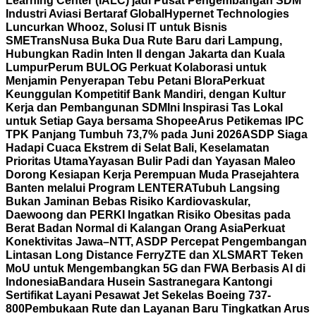
Learning Center (IALC) jadi Pusat Pengembangan SDM
Industri Aviasi Bertaraf Global
Hypernet Technologies
Luncurkan Whooz, Solusi IT untuk Bisnis
SME
TransNusa Buka Dua Rute Baru dari Lampung,
Hubungkan Radin Inten II dengan Jakarta dan Kuala
Lumpur
Perum BULOG Perkuat Kolaborasi untuk
Menjamin Penyerapan Tebu Petani Blora
Perkuat
Keunggulan Kompetitif Bank Mandiri, dengan Kultur
Kerja dan Pembangunan SDM
Ini Inspirasi Tas Lokal
untuk Setiap Gaya bersama Shopee
Arus Petikemas IPC
TPK Panjang Tumbuh 73,7% pada Juni 2026
ASDP Siaga
Hadapi Cuaca Ekstrem di Selat Bali, Keselamatan
Prioritas Utama
Yayasan Bulir Padi dan Yayasan Maleo
Dorong Kesiapan Kerja Perempuan Muda Prasejahtera
Banten melalui Program LENTERA
Tubuh Langsing
Bukan Jaminan Bebas Risiko Kardiovaskular,
Daewoong dan PERKI Ingatkan Risiko Obesitas pada
Berat Badan Normal di Kalangan Orang Asia
Perkuat
Konektivitas Jawa–NTT, ASDP Percepat Pengembangan
Lintasan Long Distance Ferry
ZTE dan XLSMART Teken
MoU untuk Mengembangkan 5G dan FWA Berbasis AI di
Indonesia
Bandara Husein Sastranegara Kantongi
Sertifikat Layani Pesawat Jet Sekelas Boeing 737-
800
Pembukaan Rute dan Layanan Baru Tingkatkan Arus