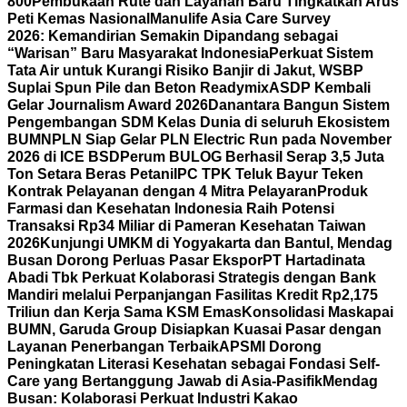
800
Pembukaan Rute dan Layanan Baru Tingkatkan Arus
Peti Kemas Nasional
Manulife Asia Care Survey
2026: Kemandirian Semakin Dipandang sebagai
“Warisan” Baru Masyarakat Indonesia
Perkuat Sistem
Tata Air untuk Kurangi Risiko Banjir di Jakut, WSBP
Suplai Spun Pile dan Beton Readymix
ASDP Kembali
Gelar Journalism Award 2026
Danantara Bangun Sistem
Pengembangan SDM Kelas Dunia di seluruh Ekosistem
BUMN
PLN Siap Gelar PLN Electric Run pada November
2026 di ICE BSD
Perum BULOG Berhasil Serap 3,5 Juta
Ton Setara Beras Petani
IPC TPK Teluk Bayur Teken
Kontrak Pelayanan dengan 4 Mitra Pelayaran
Produk
Farmasi dan Kesehatan Indonesia Raih Potensi
Transaksi Rp34 Miliar di Pameran Kesehatan Taiwan
2026
Kunjungi UMKM di Yogyakarta dan Bantul, Mendag
Busan Dorong Perluas Pasar Ekspor
PT Hartadinata
Abadi Tbk Perkuat Kolaborasi Strategis dengan Bank
Mandiri melalui Perpanjangan Fasilitas Kredit Rp2,175
Triliun dan Kerja Sama KSM Emas
Konsolidasi Maskapai
BUMN, Garuda Group Disiapkan Kuasai Pasar dengan
Layanan Penerbangan Terbaik
APSMI Dorong
Peningkatan Literasi Kesehatan sebagai Fondasi Self-
Care yang Bertanggung Jawab di Asia-Pasifik
Mendag
Busan: Kolaborasi Perkuat Industri Kakao