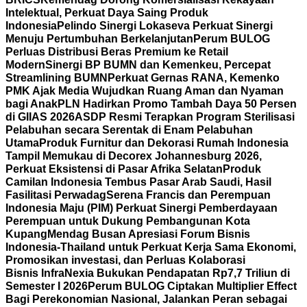
Intelektual, Perkuat Daya Saing Produk
Indonesia
Pelindo Sinergi Lokaseva Perkuat Sinergi
Menuju Pertumbuhan Berkelanjutan
Perum BULOG
Perluas Distribusi Beras Premium ke Retail
Modern
Sinergi BP BUMN dan Kemenkeu, Percepat
Streamlining BUMN
Perkuat Gernas RANA, Kemenko
PMK Ajak Media Wujudkan Ruang Aman dan Nyaman
bagi Anak
PLN Hadirkan Promo Tambah Daya 50 Persen
di GIIAS 2026
ASDP Resmi Terapkan Program Sterilisasi
Pelabuhan secara Serentak di Enam Pelabuhan
Utama
Produk Furnitur dan Dekorasi Rumah Indonesia
Tampil Memukau di Decorex Johannesburg 2026,
Perkuat Eksistensi di Pasar Afrika Selatan
Produk
Camilan Indonesia Tembus Pasar Arab Saudi, Hasil
Fasilitasi Perwadag
Serena Francis dan Perempuan
Indonesia Maju (PIM) Perkuat Sinergi Pemberdayaan
Perempuan untuk Dukung Pembangunan Kota
Kupang
Mendag Busan Apresiasi Forum Bisnis
Indonesia-Thailand untuk Perkuat Kerja Sama Ekonomi,
Promosikan investasi, dan Perluas Kolaborasi
Bisnis
InfraNexia Bukukan Pendapatan Rp7,7 Triliun di
Semester I 2026
Perum BULOG Ciptakan Multiplier Effect
Bagi Perekonomian Nasional, Jalankan Peran sebagai