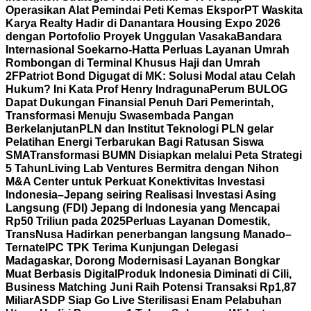
Operasikan Alat Pemindai Peti Kemas Ekspor
PT Waskita
Karya Realty Hadir di Danantara Housing Expo 2026
dengan Portofolio Proyek Unggulan Vasaka
Bandara
Internasional Soekarno-Hatta Perluas Layanan Umrah
Rombongan di Terminal Khusus Haji dan Umrah
2F
Patriot Bond Digugat di MK: Solusi Modal atau Celah
Hukum? Ini Kata Prof Henry Indraguna
Perum BULOG
Dapat Dukungan Finansial Penuh Dari Pemerintah,
Transformasi Menuju Swasembada Pangan
Berkelanjutan
PLN dan Institut Teknologi PLN gelar
Pelatihan Energi Terbarukan Bagi Ratusan Siswa
SMA
Transformasi BUMN Disiapkan melalui Peta Strategi
5 Tahun
Living Lab Ventures Bermitra dengan Nihon
M&A Center untuk Perkuat Konektivitas Investasi
Indonesia–Jepang seiring Realisasi Investasi Asing
Langsung (FDI) Jepang di Indonesia yang Mencapai
Rp50 Triliun pada 2025
Perluas Layanan Domestik,
TransNusa Hadirkan penerbangan langsung Manado–
Ternate
IPC TPK Terima Kunjungan Delegasi
Madagaskar, Dorong Modernisasi Layanan Bongkar
Muat Berbasis Digital
Produk Indonesia Diminati di Cili,
Business Matching Juni Raih Potensi Transaksi Rp1,87
Miliar
ASDP Siap Go Live Sterilisasi Enam Pelabuhan