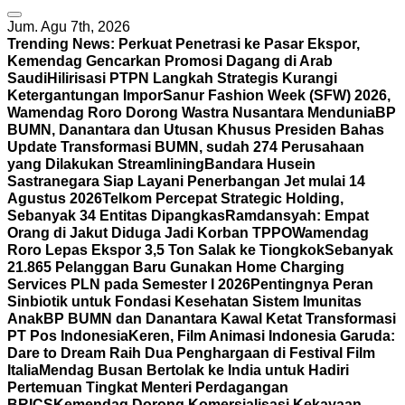
Jum. Agu 7th, 2026
Trending News:
Perkuat Penetrasi ke Pasar Ekspor,
Kemendag Gencarkan Promosi Dagang di Arab
Saudi
Hilirisasi PTPN Langkah Strategis Kurangi
Ketergantungan Impor
Sanur Fashion Week (SFW) 2026,
Wamendag Roro Dorong Wastra Nusantara Mendunia
BP
BUMN, Danantara dan Utusan Khusus Presiden Bahas
Update Transformasi BUMN, sudah 274 Perusahaan
yang Dilakukan Streamlining
Bandara Husein
Sastranegara Siap Layani Penerbangan Jet mulai 14
Agustus 2026
Telkom Percepat Strategic Holding,
Sebanyak 34 Entitas Dipangkas
Ramdansyah: Empat
Orang di Jakut Diduga Jadi Korban TPPO
Wamendag
Roro Lepas Ekspor 3,5 Ton Salak ke Tiongkok
Sebanyak
21.865 Pelanggan Baru Gunakan Home Charging
Services PLN pada Semester I 2026
Pentingnya Peran
Sinbiotik untuk Fondasi Kesehatan Sistem Imunitas
Anak
BP BUMN dan Danantara Kawal Ketat Transformasi
PT Pos Indonesia
Keren, Film Animasi Indonesia Garuda:
Dare to Dream Raih Dua Penghargaan di Festival Film
Italia
Mendag Busan Bertolak ke India untuk Hadiri
Pertemuan Tingkat Menteri Perdagangan
BRICS
Kemendag Dorong Komersialisasi Kekayaan