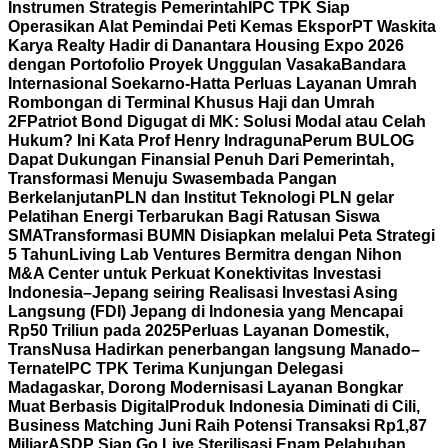
Instrumen Strategis Pemerintah
IPC TPK Siap
Operasikan Alat Pemindai Peti Kemas Ekspor
PT Waskita
Karya Realty Hadir di Danantara Housing Expo 2026
dengan Portofolio Proyek Unggulan Vasaka
Bandara
Internasional Soekarno-Hatta Perluas Layanan Umrah
Rombongan di Terminal Khusus Haji dan Umrah
2F
Patriot Bond Digugat di MK: Solusi Modal atau Celah
Hukum? Ini Kata Prof Henry Indraguna
Perum BULOG
Dapat Dukungan Finansial Penuh Dari Pemerintah,
Transformasi Menuju Swasembada Pangan
Berkelanjutan
PLN dan Institut Teknologi PLN gelar
Pelatihan Energi Terbarukan Bagi Ratusan Siswa
SMA
Transformasi BUMN Disiapkan melalui Peta Strategi
5 Tahun
Living Lab Ventures Bermitra dengan Nihon
M&A Center untuk Perkuat Konektivitas Investasi
Indonesia–Jepang seiring Realisasi Investasi Asing
Langsung (FDI) Jepang di Indonesia yang Mencapai
Rp50 Triliun pada 2025
Perluas Layanan Domestik,
TransNusa Hadirkan penerbangan langsung Manado–
Ternate
IPC TPK Terima Kunjungan Delegasi
Madagaskar, Dorong Modernisasi Layanan Bongkar
Muat Berbasis Digital
Produk Indonesia Diminati di Cili,
Business Matching Juni Raih Potensi Transaksi Rp1,87
Miliar
ASDP Siap Go Live Sterilisasi Enam Pelabuhan