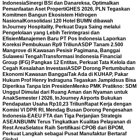
Indonesia
Sinergi BSI dan Danareksa, Optimalkan
Pemanfaatan Aset Properti
GHES 2026, PLN Tegaskan
Komitmen Bangun Ekosistem Hidrogen
Nasional
Konsolidasi 120 Hotel BUMN dibawah
InJourney Hospitality, Perkuat Daya Saing melalui
Pengelolaan yang Lebih Terintegrasi dan
Efisien
Manajemen Baru PT Pos Indonesia Laporkan
Koreksi Pembukuan Rp9 Triliun
ASDP Tanam 2.500
Mangrove di Kawasan Pesisir Pagimana, Banggai
Sulawesi Tengah
Transformasi Indonesia Financial
Group (IFG) Pangkas 12 Entitas, Perkuat Tata Kelola dan
Cegah Kesalahan Investasi
ASDP Dorong Pertumbuhan
Ekonomi Kawasan Banggai
Tak Ada di KUHAP, Pakar
Hukum Prof Henry Indraguna Tegaskan Jampidsus Bisa
Diperiksa Tanpa Izin Presiden
Menko PMK Pratikno: SDM
Unggul Dimulai dari Ruang Aman dan Nyaman untuk
Anak
Semester I 2026, InJourney Airports Bukukan
Pendapatan Usaha Rp10,23 Triliun
Rapat Kerja dengan
Komisi VI DPR RI, Mendag Busan Dorong Pengesahan
Indonesia-EAEU FTA dan Tiga Perjanjian Strategis
ASEAN
BUMN Terus Tingkatkan Kualitas Pelayanan di
Rest Area
Selatox Raih Sertifikasi CPOB dari BPOM,
Perkuat Langkah sebagai Pusat Manufaktur Bertaraf
Global