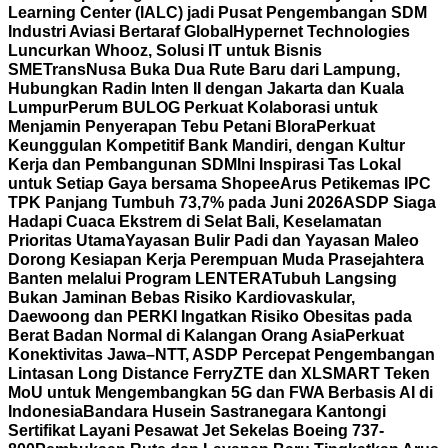
Learning Center (IALC) jadi Pusat Pengembangan SDM
Industri Aviasi Bertaraf Global
Hypernet Technologies
Luncurkan Whooz, Solusi IT untuk Bisnis
SME
TransNusa Buka Dua Rute Baru dari Lampung,
Hubungkan Radin Inten II dengan Jakarta dan Kuala
Lumpur
Perum BULOG Perkuat Kolaborasi untuk
Menjamin Penyerapan Tebu Petani Blora
Perkuat
Keunggulan Kompetitif Bank Mandiri, dengan Kultur
Kerja dan Pembangunan SDM
Ini Inspirasi Tas Lokal
untuk Setiap Gaya bersama Shopee
Arus Petikemas IPC
TPK Panjang Tumbuh 73,7% pada Juni 2026
ASDP Siaga
Hadapi Cuaca Ekstrem di Selat Bali, Keselamatan
Prioritas Utama
Yayasan Bulir Padi dan Yayasan Maleo
Dorong Kesiapan Kerja Perempuan Muda Prasejahtera
Banten melalui Program LENTERA
Tubuh Langsing
Bukan Jaminan Bebas Risiko Kardiovaskular,
Daewoong dan PERKI Ingatkan Risiko Obesitas pada
Berat Badan Normal di Kalangan Orang Asia
Perkuat
Konektivitas Jawa–NTT, ASDP Percepat Pengembangan
Lintasan Long Distance Ferry
ZTE dan XLSMART Teken
MoU untuk Mengembangkan 5G dan FWA Berbasis AI di
Indonesia
Bandara Husein Sastranegara Kantongi
Sertifikat Layani Pesawat Jet Sekelas Boeing 737-