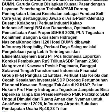
BUMN, Garuda Group Disiapkan Kuasai Pasar dengan
Layanan Penerbangan Terbaik
APSMI Dorong
Peningkatan Literasi Kesehatan sebagai Fondasi Self-
Care yang Bertanggung Jawab di Asia-Pasifik
Mendag
Busan: Kolaborasi Perkuat Industri Kakao
Indonesia
Sinergi BSI dan Danareksa, Optimalkan
Pemanfaatan Aset Properti
GHES 2026, PLN Tegaskan
Komitmen Bangun Ekosistem Hidrogen
Nasional
Konsolidasi 120 Hotel BUMN dibawah
InJourney Hospitality, Perkuat Daya Saing melalui
Pengelolaan yang Lebih Terintegrasi dan
Efisien
Manajemen Baru PT Pos Indonesia Laporkan
Koreksi Pembukuan Rp9 Triliun
ASDP Tanam 2.500
Mangrove di Kawasan Pesisir Pagimana, Banggai
Sulawesi Tengah
Transformasi Indonesia Financial
Group (IFG) Pangkas 12 Entitas, Perkuat Tata Kelola dan
Cegah Kesalahan Investasi
ASDP Dorong Pertumbuhan
Ekonomi Kawasan Banggai
Tak Ada di KUHAP, Pakar
Hukum Prof Henry Indraguna Tegaskan Jampidsus Bisa
Diperiksa Tanpa Izin Presiden
Menko PMK Pratikno: SDM
Unggul Dimulai dari Ruang Aman dan Nyaman untuk
Anak
Semester I 2026, InJourney Airports Bukukan
Pendapatan Usaha Rp10,23 Triliun