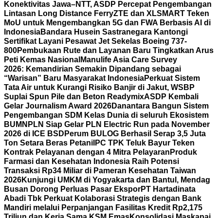
Konektivitas Jawa–NTT, ASDP Percepat Pengembangan
Lintasan Long Distance Ferry
ZTE dan XLSMART Teken
MoU untuk Mengembangkan 5G dan FWA Berbasis AI di
Indonesia
Bandara Husein Sastranegara Kantongi
Sertifikat Layani Pesawat Jet Sekelas Boeing 737-
800
Pembukaan Rute dan Layanan Baru Tingkatkan Arus
Peti Kemas Nasional
Manulife Asia Care Survey
2026: Kemandirian Semakin Dipandang sebagai
“Warisan” Baru Masyarakat Indonesia
Perkuat Sistem
Tata Air untuk Kurangi Risiko Banjir di Jakut, WSBP
Suplai Spun Pile dan Beton Readymix
ASDP Kembali
Gelar Journalism Award 2026
Danantara Bangun Sistem
Pengembangan SDM Kelas Dunia di seluruh Ekosistem
BUMN
PLN Siap Gelar PLN Electric Run pada November
2026 di ICE BSD
Perum BULOG Berhasil Serap 3,5 Juta
Ton Setara Beras Petani
IPC TPK Teluk Bayur Teken
Kontrak Pelayanan dengan 4 Mitra Pelayaran
Produk
Farmasi dan Kesehatan Indonesia Raih Potensi
Transaksi Rp34 Miliar di Pameran Kesehatan Taiwan
2026
Kunjungi UMKM di Yogyakarta dan Bantul, Mendag
Busan Dorong Perluas Pasar Ekspor
PT Hartadinata
Abadi Tbk Perkuat Kolaborasi Strategis dengan Bank
Mandiri melalui Perpanjangan Fasilitas Kredit Rp2,175
Triliun dan Kerja Sama KSM Emas
Konsolidasi Maskapai