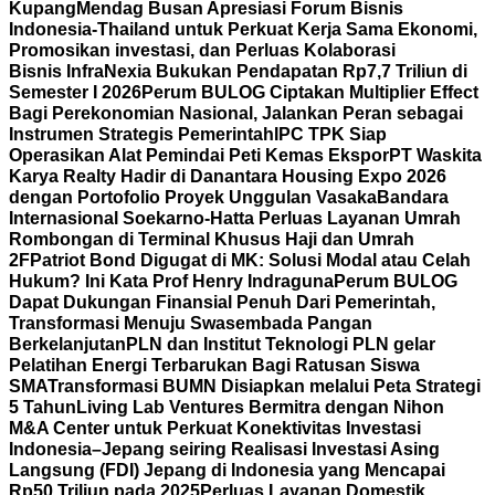
Kupang
Mendag Busan Apresiasi Forum Bisnis
Indonesia-Thailand untuk Perkuat Kerja Sama Ekonomi,
Promosikan investasi, dan Perluas Kolaborasi
Bisnis
InfraNexia Bukukan Pendapatan Rp7,7 Triliun di
Semester I 2026
Perum BULOG Ciptakan Multiplier Effect
Bagi Perekonomian Nasional, Jalankan Peran sebagai
Instrumen Strategis Pemerintah
IPC TPK Siap
Operasikan Alat Pemindai Peti Kemas Ekspor
PT Waskita
Karya Realty Hadir di Danantara Housing Expo 2026
dengan Portofolio Proyek Unggulan Vasaka
Bandara
Internasional Soekarno-Hatta Perluas Layanan Umrah
Rombongan di Terminal Khusus Haji dan Umrah
2F
Patriot Bond Digugat di MK: Solusi Modal atau Celah
Hukum? Ini Kata Prof Henry Indraguna
Perum BULOG
Dapat Dukungan Finansial Penuh Dari Pemerintah,
Transformasi Menuju Swasembada Pangan
Berkelanjutan
PLN dan Institut Teknologi PLN gelar
Pelatihan Energi Terbarukan Bagi Ratusan Siswa
SMA
Transformasi BUMN Disiapkan melalui Peta Strategi
5 Tahun
Living Lab Ventures Bermitra dengan Nihon
M&A Center untuk Perkuat Konektivitas Investasi
Indonesia–Jepang seiring Realisasi Investasi Asing
Langsung (FDI) Jepang di Indonesia yang Mencapai
Rp50 Triliun pada 2025
Perluas Layanan Domestik,