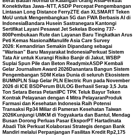
Berat Badan Normal di Kalangan Orang Asia
Perkuat
Konektivitas Jawa–NTT, ASDP Percepat Pengembangan
Lintasan Long Distance Ferry
ZTE dan XLSMART Teken
MoU untuk Mengembangkan 5G dan FWA Berbasis AI di
Indonesia
Bandara Husein Sastranegara Kantongi
Sertifikat Layani Pesawat Jet Sekelas Boeing 737-
800
Pembukaan Rute dan Layanan Baru Tingkatkan Arus
Peti Kemas Nasional
Manulife Asia Care Survey
2026: Kemandirian Semakin Dipandang sebagai
“Warisan” Baru Masyarakat Indonesia
Perkuat Sistem
Tata Air untuk Kurangi Risiko Banjir di Jakut, WSBP
Suplai Spun Pile dan Beton Readymix
ASDP Kembali
Gelar Journalism Award 2026
Danantara Bangun Sistem
Pengembangan SDM Kelas Dunia di seluruh Ekosistem
BUMN
PLN Siap Gelar PLN Electric Run pada November
2026 di ICE BSD
Perum BULOG Berhasil Serap 3,5 Juta
Ton Setara Beras Petani
IPC TPK Teluk Bayur Teken
Kontrak Pelayanan dengan 4 Mitra Pelayaran
Produk
Farmasi dan Kesehatan Indonesia Raih Potensi
Transaksi Rp34 Miliar di Pameran Kesehatan Taiwan
2026
Kunjungi UMKM di Yogyakarta dan Bantul, Mendag
Busan Dorong Perluas Pasar Ekspor
PT Hartadinata
Abadi Tbk Perkuat Kolaborasi Strategis dengan Bank
Mandiri melalui Perpanjangan Fasilitas Kredit Rp2,175