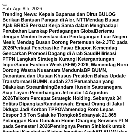
Sab. Agu 8th, 2026
Trending News:
Kepala Bapanas dan Dirut BULOG
Berikan Bantuan Pangan di Alor, NTT
Mendag Busan
Ajak BRICS Perkuat Kerja Sama dalam Menghadapi
Perubahan Lanskap Perdagangan Global
Bertemu
dengan Menteri Investasi dan Perdagangan Luar Negeri
Mesir, Mendag Busan Dorong Pertemuan ke-2 JTC pada
2026
Perkuat Penetrasi ke Pasar Ekspor, Kemendag
Gencarkan Promosi Dagang di Arab Saudi
Hilirisasi
PTPN Langkah Strategis Kurangi Ketergantungan
Impor
Sanur Fashion Week (SFW) 2026, Wamendag Roro
Dorong Wastra Nusantara Mendunia
BP BUMN,
Danantara dan Utusan Khusus Presiden Bahas Update
Transformasi BUMN, sudah 274 Perusahaan yang
Dilakukan Streamlining
Bandara Husein Sastranegara
Siap Layani Penerbangan Jet mulai 14 Agustus
2026
Telkom Percepat Strategic Holding, Sebanyak 34
Entitas Dipangkas
Ramdansyah: Empat Orang di Jakut
Diduga Jadi Korban TPPO
Wamendag Roro Lepas
Ekspor 3,5 Ton Salak ke Tiongkok
Sebanyak 21.865
Pelanggan Baru Gunakan Home Charging Services PLN
pada Semester I 2026
Pentingnya Peran Sinbiotik untuk
Fondasi Kesehatan Sistem Imunitas Anak
BP BUMN dan