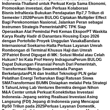
Indonesia-Thailand untuk Perkuat Kerja Sama Ekonomi,
Promosikan investasi, dan Perluas Kolaborasi
Bisnis
InfraNexia Bukukan Pendapatan Rp7,7 Triliun di
Semester I 2026
Perum BULOG Ciptakan Multiplier Effect
Bagi Perekonomian Nasional, Jalankan Peran sebagai
Instrumen Strategis Pemerintah
IPC TPK Siap
Operasikan Alat Pemindai Peti Kemas Ekspor
PT Waskita
Karya Realty Hadir di Danantara Housing Expo 2026
dengan Portofolio Proyek Unggulan Vasaka
Bandara
Internasional Soekarno-Hatta Perluas Layanan Umrah
Rombongan di Terminal Khusus Haji dan Umrah
2F
Patriot Bond Digugat di MK: Solusi Modal atau Celah
Hukum? Ini Kata Prof Henry Indraguna
Perum BULOG
Dapat Dukungan Finansial Penuh Dari Pemerintah,
Transformasi Menuju Swasembada Pangan
Berkelanjutan
PLN dan Institut Teknologi PLN gelar
Pelatihan Energi Terbarukan Bagi Ratusan Siswa
SMA
Transformasi BUMN Disiapkan melalui Peta Strategi
5 Tahun
Living Lab Ventures Bermitra dengan Nihon
M&A Center untuk Perkuat Konektivitas Investasi
Indonesia–Jepang seiring Realisasi Investasi Asing
Langsung (FDI) Jepang di Indonesia yang Mencapai
Rp50 Triliun pada 2025
Perluas Layanan Domestik,