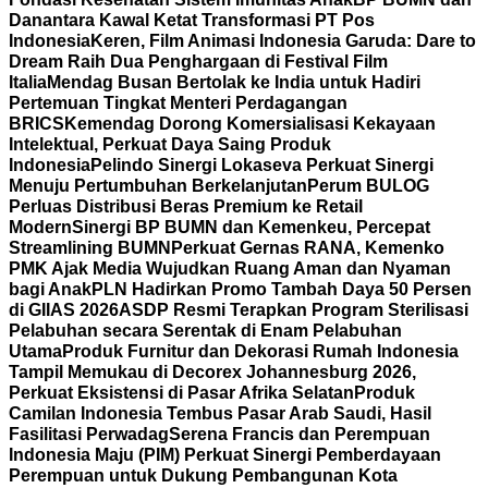
Danantara Kawal Ketat Transformasi PT Pos
Indonesia
Keren, Film Animasi Indonesia Garuda: Dare to
Dream Raih Dua Penghargaan di Festival Film
Italia
Mendag Busan Bertolak ke India untuk Hadiri
Pertemuan Tingkat Menteri Perdagangan
BRICS
Kemendag Dorong Komersialisasi Kekayaan
Intelektual, Perkuat Daya Saing Produk
Indonesia
Pelindo Sinergi Lokaseva Perkuat Sinergi
Menuju Pertumbuhan Berkelanjutan
Perum BULOG
Perluas Distribusi Beras Premium ke Retail
Modern
Sinergi BP BUMN dan Kemenkeu, Percepat
Streamlining BUMN
Perkuat Gernas RANA, Kemenko
PMK Ajak Media Wujudkan Ruang Aman dan Nyaman
bagi Anak
PLN Hadirkan Promo Tambah Daya 50 Persen
di GIIAS 2026
ASDP Resmi Terapkan Program Sterilisasi
Pelabuhan secara Serentak di Enam Pelabuhan
Utama
Produk Furnitur dan Dekorasi Rumah Indonesia
Tampil Memukau di Decorex Johannesburg 2026,
Perkuat Eksistensi di Pasar Afrika Selatan
Produk
Camilan Indonesia Tembus Pasar Arab Saudi, Hasil
Fasilitasi Perwadag
Serena Francis dan Perempuan
Indonesia Maju (PIM) Perkuat Sinergi Pemberdayaan
Perempuan untuk Dukung Pembangunan Kota