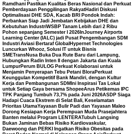
Ramdhani Pastikan Kualitas Beras Nasional dan Perkuat
Pemberdayaan Penggilingan Rakyat
Hadiri Diskusi
Optimalisasi DHE SDA, Kacab BRI Pondok Indah:
Perbankan Siap Jadi Jembatan Kebijakan DHE dan
Kebutuhan Industri
WSBP Tanam Lebih dari 2 Ribu
Pohon sepanjang Semester I 2026
InJourney Airports
Learning Center (IALC) jadi Pusat Pengembangan SDM
Industri Aviasi Bertaraf Global
Hypernet Technologies
Luncurkan Whooz, Solusi IT untuk Bisnis
SME
TransNusa Buka Dua Rute Baru dari Lampung,
Hubungkan Radin Inten II dengan Jakarta dan Kuala
Lumpur
Perum BULOG Perkuat Kolaborasi untuk
Menjamin Penyerapan Tebu Petani Blora
Perkuat
Keunggulan Kompetitif Bank Mandiri, dengan Kultur
Kerja dan Pembangunan SDM
Ini Inspirasi Tas Lokal
untuk Setiap Gaya bersama Shopee
Arus Petikemas IPC
TPK Panjang Tumbuh 73,7% pada Juni 2026
ASDP Siaga
Hadapi Cuaca Ekstrem di Selat Bali, Keselamatan
Prioritas Utama
Yayasan Bulir Padi dan Yayasan Maleo
Dorong Kesiapan Kerja Perempuan Muda Prasejahtera
Banten melalui Program LENTERA
Tubuh Langsing
Bukan Jaminan Bebas Risiko Kardiovaskular,
Daewoong dan PERKI Ingatkan Risiko Obesitas pada