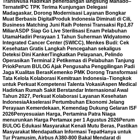
TransNusa Hadirkan penerbangan langsung Manado–
Ternate
IPC TPK Terima Kunjungan Delegasi
Madagaskar, Dorong Modernisasi Layanan Bongkar
Muat Berbasis Digital
Produk Indonesia Diminati di Cili,
Business Matching Juni Raih Potensi Transaksi Rp1,87
Miliar
ASDP Siap Go Live Sterilisasi Enam Pelabuhan
Utama
Hadiri Perayaan 1 Tahun Suherman Widyatomo
Integrated Cancer Center (SWICC), Menkes Budi: Cek
Kesehatan Gratis Langkah Pencegahan sekaligus
Deteksi Dini Kanker
Tingkatkan Pelayanan, Pelindo
Operasikan Terminal 2 Petikemas di Pelabuhan Tanjung
Priok
Perum BULOG Ajak Pengusaha Penggilingan Padi
Jaga Kualitas Beras
Kemenko PMK Dorong Transformasi
Tata Kelola Kolaborasi Kemitraan Indonesia–Tiongkok
untuk Perkuat Kompetensi Talenta Vokasi
Aspen Medical
Hadirkan Rumah Sakit Berstandar Internasional Awal
Tahun 2027, Perkuat Kolaborasi Layanan Kesehatan
Indonesia
Akselerasi Pertumbuhan Ekonomi Jelang
Perayaan Kemerdekaan, Kemendag Dukung Gelaran ISF
2026
Penyesuaian Harga, Pertamina Patra Niaga
menurunkan Harga Pertamax per 1 Agustus 2026
Perum
BULOG Edukasi Masyarakat Kenali Mutu Beras, Pastikan
Masyarakat Mendapatkan Informasi Tepat
Hanya untuk
Tur Pramusim, Airbus A380-800 Bakal Mendarat di