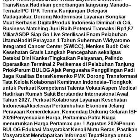
TransNusa Hadirkan penerbangan langsung Manado–
Ternate
IPC TPK Terima Kunjungan Delegasi
Madagaskar, Dorong Modernisasi Layanan Bongkar
Muat Berbasis Digital
Produk Indonesia Diminati di Cili,
Business Matching Juni Raih Potensi Transaksi Rp1,87
Miliar
ASDP Siap Go Live Sterilisasi Enam Pelabuhan
Utama
Hadiri Perayaan 1 Tahun Suherman Widyatomo
Integrated Cancer Center (SWICC), Menkes Budi: Cek
Kesehatan Gratis Langkah Pencegahan sekaligus
Deteksi Dini Kanker
Tingkatkan Pelayanan, Pelindo
Operasikan Terminal 2 Petikemas di Pelabuhan Tanjung
Priok
Perum BULOG Ajak Pengusaha Penggilingan Padi
Jaga Kualitas Beras
Kemenko PMK Dorong Transformasi
Tata Kelola Kolaborasi Kemitraan Indonesia–Tiongkok
untuk Perkuat Kompetensi Talenta Vokasi
Aspen Medical
Hadirkan Rumah Sakit Berstandar Internasional Awal
Tahun 2027, Perkuat Kolaborasi Layanan Kesehatan
Indonesia
Akselerasi Pertumbuhan Ekonomi Jelang
Perayaan Kemerdekaan, Kemendag Dukung Gelaran ISF
2026
Penyesuaian Harga, Pertamina Patra Niaga
menurunkan Harga Pertamax per 1 Agustus 2026
Perum
BULOG Edukasi Masyarakat Kenali Mutu Beras, Pastikan
Masyarakat Mendapatkan Informasi Tepat
Hanya untuk