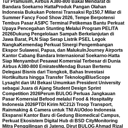
Tur Pramusim, Airbus A380-800 Bakal Mendarat di
Bandara Soekarno Hatta
Produk Pangan Olahan
Indonesia Bukukan Potensi Transaksi Rp150,7 Miliar di
Summer Fancy Food Show 2026, Tempe Berpotensi
Tembus Pasar AS
IPC Terminal Petikemas Bantu Perkuat
Upaya Pencegahan Stunting Melalui Program PELITA
2026
Dukung Pengelolaan Sampah Berkelanjutan di
Jawa Barat, PLN Siap Serap Listrik PSEL Legok
Nangka
Kemendag Perkuat Sinergi Pengembangan
Ekspor Sulawesi, Papua, dan Maluku
InJourney Airports
Kantor Cabang Bandara Internasional Soekarno-Hatta
Siap Menyambut Pesawat Komersial Terbesar di Dunia
Airbus A380-800 Emirates
Mendag Busan Bertemu
Delegasi Bisnis dari Tiongkok, Bahas Investasi
Hortikultura hingga Transfer Teknologi
BlueScope
Lysaght dan IAI Bekasi Umumkan President University
sebagai Juara di Ajang Student Design Sprint
Competition 2026
Perum BULOG Perluas Jangkauan
Pasar Komersial Befood melalui Food & Hospitality
Indonesia 2026
PTDI Kirim NC212i Troop Transport,
Rainmaking & Camera untuk TNI AU
Odoo Indonesia
Ekspansi Kantor Baru di Gedung Biomedical Campus,
Perkuat Ekosistem Digital Hub di BSD City
Monitoring
Mitra Penggilingan di Jateng, Dirut BULOG Ahmad Rizal