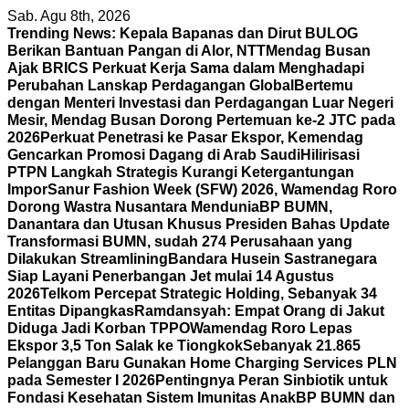
Skip
Sab. Agu 8th, 2026
to
Trending News:
Kepala Bapanas dan Dirut BULOG
content
Berikan Bantuan Pangan di Alor, NTT
Mendag Busan
Ajak BRICS Perkuat Kerja Sama dalam Menghadapi
Perubahan Lanskap Perdagangan Global
Bertemu
dengan Menteri Investasi dan Perdagangan Luar Negeri
Mesir, Mendag Busan Dorong Pertemuan ke-2 JTC pada
2026
Perkuat Penetrasi ke Pasar Ekspor, Kemendag
Gencarkan Promosi Dagang di Arab Saudi
Hilirisasi
PTPN Langkah Strategis Kurangi Ketergantungan
Impor
Sanur Fashion Week (SFW) 2026, Wamendag Roro
Dorong Wastra Nusantara Mendunia
BP BUMN,
Danantara dan Utusan Khusus Presiden Bahas Update
Transformasi BUMN, sudah 274 Perusahaan yang
Dilakukan Streamlining
Bandara Husein Sastranegara
Siap Layani Penerbangan Jet mulai 14 Agustus
2026
Telkom Percepat Strategic Holding, Sebanyak 34
Entitas Dipangkas
Ramdansyah: Empat Orang di Jakut
Diduga Jadi Korban TPPO
Wamendag Roro Lepas
Ekspor 3,5 Ton Salak ke Tiongkok
Sebanyak 21.865
Pelanggan Baru Gunakan Home Charging Services PLN
pada Semester I 2026
Pentingnya Peran Sinbiotik untuk
Fondasi Kesehatan Sistem Imunitas Anak
BP BUMN dan