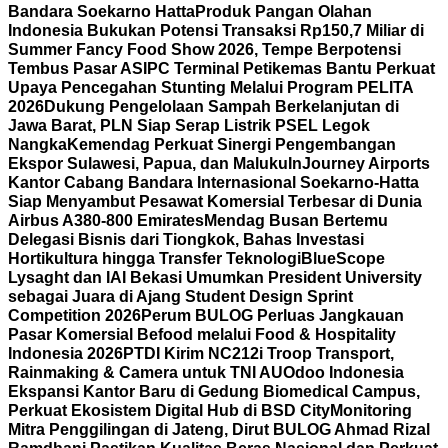
Bandara Soekarno Hatta
Produk Pangan Olahan
Indonesia Bukukan Potensi Transaksi Rp150,7 Miliar di
Summer Fancy Food Show 2026, Tempe Berpotensi
Tembus Pasar AS
IPC Terminal Petikemas Bantu Perkuat
Upaya Pencegahan Stunting Melalui Program PELITA
2026
Dukung Pengelolaan Sampah Berkelanjutan di
Jawa Barat, PLN Siap Serap Listrik PSEL Legok
Nangka
Kemendag Perkuat Sinergi Pengembangan
Ekspor Sulawesi, Papua, dan Maluku
InJourney Airports
Kantor Cabang Bandara Internasional Soekarno-Hatta
Siap Menyambut Pesawat Komersial Terbesar di Dunia
Airbus A380-800 Emirates
Mendag Busan Bertemu
Delegasi Bisnis dari Tiongkok, Bahas Investasi
Hortikultura hingga Transfer Teknologi
BlueScope
Lysaght dan IAI Bekasi Umumkan President University
sebagai Juara di Ajang Student Design Sprint
Competition 2026
Perum BULOG Perluas Jangkauan
Pasar Komersial Befood melalui Food & Hospitality
Indonesia 2026
PTDI Kirim NC212i Troop Transport,
Rainmaking & Camera untuk TNI AU
Odoo Indonesia
Ekspansi Kantor Baru di Gedung Biomedical Campus,
Perkuat Ekosistem Digital Hub di BSD City
Monitoring
Mitra Penggilingan di Jateng, Dirut BULOG Ahmad Rizal