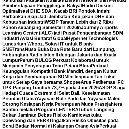
Ramdhani Pastikan Kualitas Beras Nasional dan Perkuat
Pemberdayaan Penggilingan Rakyat
Hadiri Diskusi
Optimalisasi DHE SDA, Kacab BRI Pondok Indah:
Perbankan Siap Jadi Jembatan Kebijakan DHE dan
Kebutuhan Industri
WSBP Tanam Lebih dari 2 Ribu
Pohon sepanjang Semester I 2026
InJourney Airports
Learning Center (IALC) jadi Pusat Pengembangan SDM
Industri Aviasi Bertaraf Global
Hypernet Technologies
Luncurkan Whooz, Solusi IT untuk Bisnis
SME
TransNusa Buka Dua Rute Baru dari Lampung,
Hubungkan Radin Inten II dengan Jakarta dan Kuala
Lumpur
Perum BULOG Perkuat Kolaborasi untuk
Menjamin Penyerapan Tebu Petani Blora
Perkuat
Keunggulan Kompetitif Bank Mandiri, dengan Kultur
Kerja dan Pembangunan SDM
Ini Inspirasi Tas Lokal
untuk Setiap Gaya bersama Shopee
Arus Petikemas IPC
TPK Panjang Tumbuh 73,7% pada Juni 2026
ASDP Siaga
Hadapi Cuaca Ekstrem di Selat Bali, Keselamatan
Prioritas Utama
Yayasan Bulir Padi dan Yayasan Maleo
Dorong Kesiapan Kerja Perempuan Muda Prasejahtera
Banten melalui Program LENTERA
Tubuh Langsing
Bukan Jaminan Bebas Risiko Kardiovaskular,
Daewoong dan PERKI Ingatkan Risiko Obesitas pada
Berat Badan Normal di Kalangan Orang Asia
Perkuat