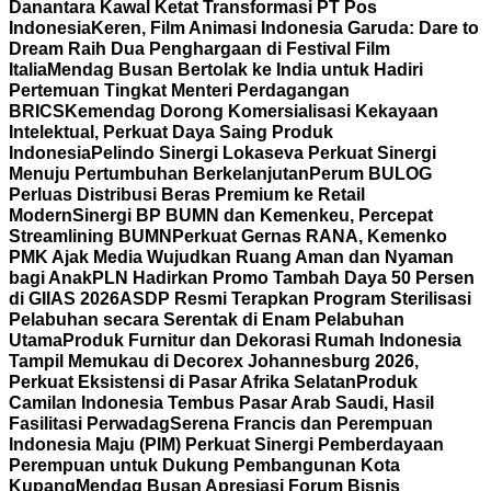
Danantara Kawal Ketat Transformasi PT Pos
Indonesia
Keren, Film Animasi Indonesia Garuda: Dare to
Dream Raih Dua Penghargaan di Festival Film
Italia
Mendag Busan Bertolak ke India untuk Hadiri
Pertemuan Tingkat Menteri Perdagangan
BRICS
Kemendag Dorong Komersialisasi Kekayaan
Intelektual, Perkuat Daya Saing Produk
Indonesia
Pelindo Sinergi Lokaseva Perkuat Sinergi
Menuju Pertumbuhan Berkelanjutan
Perum BULOG
Perluas Distribusi Beras Premium ke Retail
Modern
Sinergi BP BUMN dan Kemenkeu, Percepat
Streamlining BUMN
Perkuat Gernas RANA, Kemenko
PMK Ajak Media Wujudkan Ruang Aman dan Nyaman
bagi Anak
PLN Hadirkan Promo Tambah Daya 50 Persen
di GIIAS 2026
ASDP Resmi Terapkan Program Sterilisasi
Pelabuhan secara Serentak di Enam Pelabuhan
Utama
Produk Furnitur dan Dekorasi Rumah Indonesia
Tampil Memukau di Decorex Johannesburg 2026,
Perkuat Eksistensi di Pasar Afrika Selatan
Produk
Camilan Indonesia Tembus Pasar Arab Saudi, Hasil
Fasilitasi Perwadag
Serena Francis dan Perempuan
Indonesia Maju (PIM) Perkuat Sinergi Pemberdayaan
Perempuan untuk Dukung Pembangunan Kota
Kupang
Mendag Busan Apresiasi Forum Bisnis