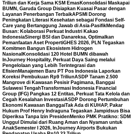
Triliun dan Kerja Sama KSM Emas
Konsolidasi Maskapai
BUMN, Garuda Group Disiapkan Kuasai Pasar dengan
Layanan Penerbangan Terbaik
APSMI Dorong
Peningkatan Literasi Kesehatan sebagai Fondasi Self-
Care yang Bertanggung Jawab di Asia-Pasifik
Mendag
Busan: Kolaborasi Perkuat Industri Kakao
Indonesia
Sinergi BSI dan Danareksa, Optimalkan
Pemanfaatan Aset Properti
GHES 2026, PLN Tegaskan
Komitmen Bangun Ekosistem Hidrogen
Nasional
Konsolidasi 120 Hotel BUMN dibawah
InJourney Hospitality, Perkuat Daya Saing melalui
Pengelolaan yang Lebih Terintegrasi dan
Efisien
Manajemen Baru PT Pos Indonesia Laporkan
Koreksi Pembukuan Rp9 Triliun
ASDP Tanam 2.500
Mangrove di Kawasan Pesisir Pagimana, Banggai
Sulawesi Tengah
Transformasi Indonesia Financial
Group (IFG) Pangkas 12 Entitas, Perkuat Tata Kelola dan
Cegah Kesalahan Investasi
ASDP Dorong Pertumbuhan
Ekonomi Kawasan Banggai
Tak Ada di KUHAP, Pakar
Hukum Prof Henry Indraguna Tegaskan Jampidsus Bisa
Diperiksa Tanpa Izin Presiden
Menko PMK Pratikno: SDM
Unggul Dimulai dari Ruang Aman dan Nyaman untuk
Anak
Semester I 2026, InJourney Airports Bukukan
Pendapatan Usaha Rp10,23 Triliun