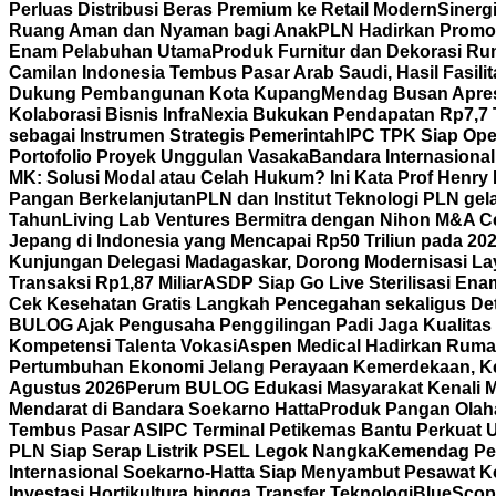
Perluas Distribusi Beras Premium ke Retail Modern
Sinerg
Ruang Aman dan Nyaman bagi Anak
PLN Hadirkan Promo 
Enam Pelabuhan Utama
Produk Furnitur dan Dekorasi Ru
Camilan Indonesia Tembus Pasar Arab Saudi, Hasil Fasili
Dukung Pembangunan Kota Kupang
Mendag Busan Apresi
Kolaborasi Bisnis
InfraNexia Bukukan Pendapatan Rp7,7 Tr
sebagai Instrumen Strategis Pemerintah
IPC TPK Siap Ope
Portofolio Proyek Unggulan Vasaka
Bandara Internasiona
MK: Solusi Modal atau Celah Hukum? Ini Kata Prof Henry
Pangan Berkelanjutan
PLN dan Institut Teknologi PLN ge
Tahun
Living Lab Ventures Bermitra dengan Nihon M&A Cen
Jepang di Indonesia yang Mencapai Rp50 Triliun pada 20
Kunjungan Delegasi Madagaskar, Dorong Modernisasi Lay
Transaksi Rp1,87 Miliar
ASDP Siap Go Live Sterilisasi En
Cek Kesehatan Gratis Langkah Pencegahan sekaligus Det
BULOG Ajak Pengusaha Penggilingan Padi Jaga Kualitas
Kompetensi Talenta Vokasi
Aspen Medical Hadirkan Rumah
Pertumbuhan Ekonomi Jelang Perayaan Kemerdekaan, K
Agustus 2026
Perum BULOG Edukasi Masyarakat Kenali Mu
Mendarat di Bandara Soekarno Hatta
Produk Pangan Olaha
Tembus Pasar AS
IPC Terminal Petikemas Bantu Perkuat 
PLN Siap Serap Listrik PSEL Legok Nangka
Kemendag Per
Internasional Soekarno-Hatta Siap Menyambut Pesawat Ko
Investasi Hortikultura hingga Transfer Teknologi
BlueScope