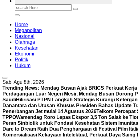
Search
for:
Home
Megapolitan
Nasional
Olahraga
Kesehatan
Ekonomi
Politik
Hukum
Sab. Agu 8th, 2026
Trending News:
Mendag Busan Ajak BRICS Perkuat Kerj
Perdagangan Luar Negeri Mesir, Mendag Busan Dorong P
Saudi
Hilirisasi PTPN Langkah Strategis Kurangi Keterga
Danantara dan Utusan Khusus Presiden Bahas Update Tr
Penerbangan Jet mulai 14 Agustus 2026
Telkom Percepat 
TPPO
Wamendag Roro Lepas Ekspor 3,5 Ton Salak ke Ti
Peran Sinbiotik untuk Fondasi Kesehatan Sistem Imunita
Dare to Dream Raih Dua Penghargaan di Festival Film Itali
Komersialisasi Kekayaan Intelektual, Perkuat Daya Saing