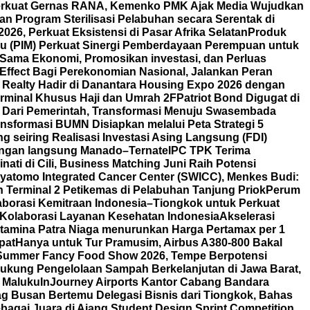
rkuat Gernas RANA, Kemenko PMK Ajak Media Wujudkan
 Program Sterilisasi Pelabuhan secara Serentak di
6, Perkuat Eksistensi di Pasar Afrika Selatan
Produk
u (PIM) Perkuat Sinergi Pemberdayaan Perempuan untuk
 Sama Ekonomi, Promosikan investasi, dan Perluas
Effect Bagi Perekonomian Nasional, Jalankan Peran
 Realty Hadir di Danantara Housing Expo 2026 dengan
rminal Khusus Haji dan Umrah 2F
Patriot Bond Digugat di
Dari Pemerintah, Transformasi Menuju Swasembada
nsformasi BUMN Disiapkan melalui Peta Strategi 5
 seiring Realisasi Investasi Asing Langsung (FDI)
angan langsung Manado–Ternate
IPC TPK Terima
nati di Cili, Business Matching Juni Raih Potensi
yatomo Integrated Cancer Center (SWICC), Menkes Budi:
 Terminal 2 Petikemas di Pelabuhan Tanjung Priok
Perum
borasi Kemitraan Indonesia–Tiongkok untuk Perkuat
t Kolaborasi Layanan Kesehatan Indonesia
Akselerasi
tamina Patra Niaga menurunkan Harga Pertamax per 1
pat
Hanya untuk Tur Pramusim, Airbus A380-800 Bakal
i Summer Fancy Food Show 2026, Tempe Berpotensi
ukung Pengelolaan Sampah Berkelanjutan di Jawa Barat,
 Maluku
InJourney Airports Kantor Cabang Bandara
g Busan Bertemu Delegasi Bisnis dari Tiongkok, Bahas
agai Juara di Ajang Student Design Sprint Competition