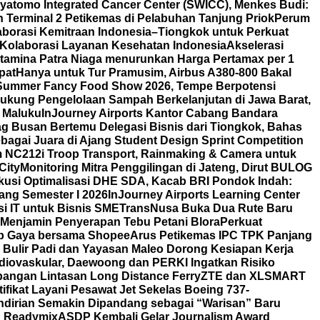
yatomo Integrated Cancer Center (SWICC), Menkes Budi:
 Terminal 2 Petikemas di Pelabuhan Tanjung Priok
Perum
borasi Kemitraan Indonesia–Tiongkok untuk Perkuat
t Kolaborasi Layanan Kesehatan Indonesia
Akselerasi
tamina Patra Niaga menurunkan Harga Pertamax per 1
pat
Hanya untuk Tur Pramusim, Airbus A380-800 Bakal
i Summer Fancy Food Show 2026, Tempe Berpotensi
ukung Pengelolaan Sampah Berkelanjutan di Jawa Barat,
 Maluku
InJourney Airports Kantor Cabang Bandara
g Busan Bertemu Delegasi Bisnis dari Tiongkok, Bahas
agai Juara di Ajang Student Design Sprint Competition
m NC212i Troop Transport, Rainmaking & Camera untuk
City
Monitoring Mitra Penggilingan di Jateng, Dirut BULOG
skusi Optimalisasi DHE SDA, Kacab BRI Pondok Indah:
ang Semester I 2026
InJourney Airports Learning Center
i IT untuk Bisnis SME
TransNusa Buka Dua Rute Baru
Menjamin Penyerapan Tebu Petani Blora
Perkuat
tiap Gaya bersama Shopee
Arus Petikemas IPC TPK Panjang
 Bulir Padi dan Yayasan Maleo Dorong Kesiapan Kerja
iovaskular, Daewoong dan PERKI Ingatkan Risiko
angan Lintasan Long Distance Ferry
ZTE dan XLSMART
fikat Layani Pesawat Jet Sekelas Boeing 737-
ndirian Semakin Dipandang sebagai “Warisan” Baru
on Readymix
ASDP Kembali Gelar Journalism Award