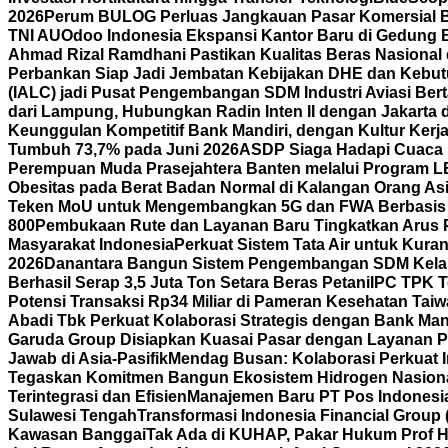
2026
Perum BULOG Perluas Jangkauan Pasar Komersial Bef
TNI AU
Odoo Indonesia Ekspansi Kantor Baru di Gedung B
Ahmad Rizal Ramdhani Pastikan Kualitas Beras Nasional
Perbankan Siap Jadi Jembatan Kebijakan DHE dan Kebutu
(IALC) jadi Pusat Pengembangan SDM Industri Aviasi Bert
dari Lampung, Hubungkan Radin Inten II dengan Jakarta
Keunggulan Kompetitif Bank Mandiri, dengan Kultur Ke
Tumbuh 73,7% pada Juni 2026
ASDP Siaga Hadapi Cuaca Ek
Perempuan Muda Prasejahtera Banten melalui Program
Obesitas pada Berat Badan Normal di Kalangan Orang As
Teken MoU untuk Mengembangkan 5G dan FWA Berbasis A
800
Pembukaan Rute dan Layanan Baru Tingkatkan Arus 
Masyarakat Indonesia
Perkuat Sistem Tata Air untuk Kura
2026
Danantara Bangun Sistem Pengembangan SDM Kelas
Berhasil Serap 3,5 Juta Ton Setara Beras Petani
IPC TPK T
Potensi Transaksi Rp34 Miliar di Pameran Kesehatan Tai
Abadi Tbk Perkuat Kolaborasi Strategis dengan Bank Mand
Garuda Group Disiapkan Kuasai Pasar dengan Layanan P
Jawab di Asia-Pasifik
Mendag Busan: Kolaborasi Perkuat I
Tegaskan Komitmen Bangun Ekosistem Hidrogen Nasion
Terintegrasi dan Efisien
Manajemen Baru PT Pos Indonesia
Sulawesi Tengah
Transformasi Indonesia Financial Group 
Kawasan Banggai
Tak Ada di KUHAP, Pakar Hukum Prof H