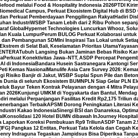
ood melalui Food & Hospitality Indonesia 2026
PTDI Kiri
iomedical Campus, Perkuat Ekosistem Digital Hub di BSD 
 dan Perkuat Pemberdayaan Penggilingan Rakyat
Hadiri Di
han Industri
WSBP Tanam Lebih dari 2 Ribu Pohon sepanj
araf Global
Hypernet Technologies Luncurkan Whooz, Solus
 dan Kuala Lumpur
Perum BULOG Perkuat Kolaborasi untuk 
rja dan Pembangunan SDM
Ini Inspirasi Tas Lokal untuk Se
strem di Selat Bali, Keselamatan Prioritas Utama
Yayasan
 LENTERA
Tubuh Langsing Bukan Jaminan Bebas Risiko Kard
ia
Perkuat Konektivitas Jawa–NTT, ASDP Percepat Pengemb
I di Indonesia
Bandara Husein Sastranegara Kantongi Serti
Peti Kemas Nasional
Manulife Asia Care Survey 2026: Kema
ngi Risiko Banjir di Jakut, WSBP Suplai Spun Pile dan Bet
 Dunia di seluruh Ekosistem BUMN
PLN Siap Gelar PLN El
eluk Bayur Teken Kontrak Pelayanan dengan 4 Mitra Pelay
wan 2026
Kunjungi UMKM di Yogyakarta dan Bantul, Mendag
iri melalui Perpanjangan Fasilitas Kredit Rp2,175 Triliu
enerbangan Terbaik
APSMI Dorong Peningkatan Literasi K
ndustri Kakao Indonesia
Sinergi BSI dan Danareksa, Optim
al
Konsolidasi 120 Hotel BUMN dibawah InJourney Hospitali
 Laporkan Koreksi Pembukuan Rp9 Triliun
ASDP Tanam 2.5
(IFG) Pangkas 12 Entitas, Perkuat Tata Kelola dan Cegah K
enry Indraguna Tegaskan Jampidsus Bisa Diperiksa Tanpa 