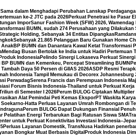
a Sama dalam Menghadapi Perubahan Lanskap Perdaganga
ertemuan ke-2 JTC pada 2026
Perkuat Penetrasi ke Pasar
ntungan Impor
Sanur Fashion Week (SFW) 2026, Wamendag 
ansformasi BUMN, sudah 274 Perusahaan yang Dilakukan 
Strategic Holding, Sebanyak 34 Entitas Dipangkas
Ramdansy
ongkok
Sebanyak 21.865 Pelanggan Baru Gunakan Home Cha
s Anak
BP BUMN dan Danantara Kawal Ketat Transformasi P
a
Mendag Busan Bertolak ke India untuk Hadiri Pertemuan
 Produk Indonesia
Pelindo Sinergi Lokaseva Perkuat Sinerg
i BP BUMN dan Kemenkeu, Percepat Streamlining BUMN
Pe
Tambah Daya 50 Persen di GIIAS 2026
ASDP Resmi Terapkan
mah Indonesia Tampil Memukau di Decorex Johannesburg 202
tasi Perwadag
Serena Francis dan Perempuan Indonesia Maj
asi Forum Bisnis Indonesia-Thailand untuk Perkuat Kerja
iliun di Semester I 2026
Perum BULOG Ciptakan Multiplier 
rasikan Alat Pemindai Peti Kemas Ekspor
PT Waskita Karya
l Soekarno-Hatta Perluas Layanan Umrah Rombongan di Te
 Indraguna
Perum BULOG Dapat Dukungan Finansial Penuh 
lar Pelatihan Energi Terbarukan Bagi Ratusan Siswa SMA
Tra
ter untuk Perkuat Konektivitas Investasi Indonesia–Jepang
25
Perluas Layanan Domestik, TransNusa Hadirkan penerb
anan Bongkar Muat Berbasis Digital
Produk Indonesia Dimi