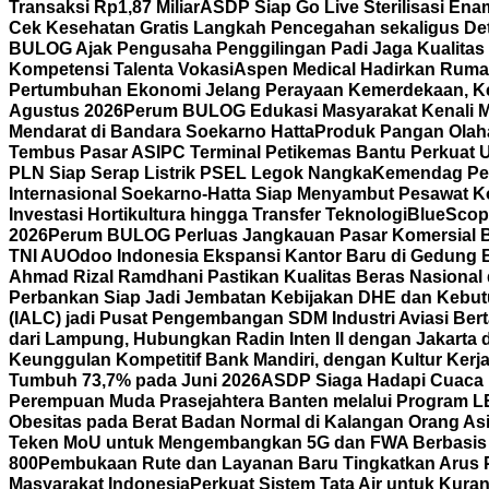
Transaksi Rp1,87 Miliar
ASDP Siap Go Live Sterilisasi En
Cek Kesehatan Gratis Langkah Pencegahan sekaligus Det
BULOG Ajak Pengusaha Penggilingan Padi Jaga Kualitas
Kompetensi Talenta Vokasi
Aspen Medical Hadirkan Rumah
Pertumbuhan Ekonomi Jelang Perayaan Kemerdekaan, K
Agustus 2026
Perum BULOG Edukasi Masyarakat Kenali Mu
Mendarat di Bandara Soekarno Hatta
Produk Pangan Olaha
Tembus Pasar AS
IPC Terminal Petikemas Bantu Perkuat 
PLN Siap Serap Listrik PSEL Legok Nangka
Kemendag Per
Internasional Soekarno-Hatta Siap Menyambut Pesawat Ko
Investasi Hortikultura hingga Transfer Teknologi
BlueScope
2026
Perum BULOG Perluas Jangkauan Pasar Komersial Bef
TNI AU
Odoo Indonesia Ekspansi Kantor Baru di Gedung B
Ahmad Rizal Ramdhani Pastikan Kualitas Beras Nasional
Perbankan Siap Jadi Jembatan Kebijakan DHE dan Kebutu
(IALC) jadi Pusat Pengembangan SDM Industri Aviasi Bert
dari Lampung, Hubungkan Radin Inten II dengan Jakarta
Keunggulan Kompetitif Bank Mandiri, dengan Kultur Ke
Tumbuh 73,7% pada Juni 2026
ASDP Siaga Hadapi Cuaca Ek
Perempuan Muda Prasejahtera Banten melalui Program
Obesitas pada Berat Badan Normal di Kalangan Orang As
Teken MoU untuk Mengembangkan 5G dan FWA Berbasis A
800
Pembukaan Rute dan Layanan Baru Tingkatkan Arus 
Masyarakat Indonesia
Perkuat Sistem Tata Air untuk Kura