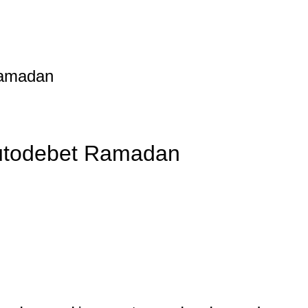
Ramadan
utodebet Ramadan