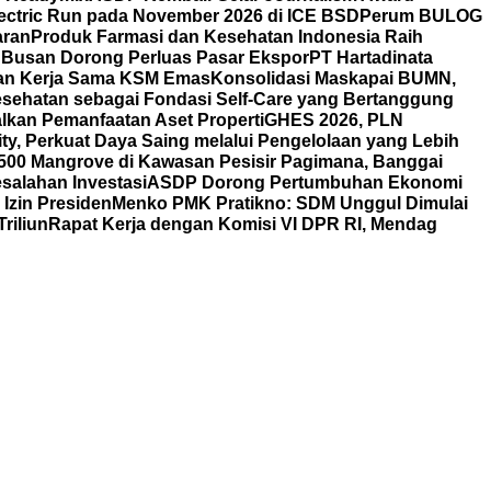
ectric Run pada November 2026 di ICE BSD
Perum BULOG
aran
Produk Farmasi dan Kesehatan Indonesia Raih
 Busan Dorong Perluas Pasar Ekspor
PT Hartadinata
n dan Kerja Sama KSM Emas
Konsolidasi Maskapai BUMN,
esehatan sebagai Fondasi Self-Care yang Bertanggung
alkan Pemanfaatan Aset Properti
GHES 2026, PLN
ty, Perkuat Daya Saing melalui Pengelolaan yang Lebih
00 Mangrove di Kawasan Pesisir Pagimana, Banggai
esalahan Investasi
ASDP Dorong Pertumbuhan Ekonomi
Izin Presiden
Menko PMK Pratikno: SDM Unggul Dimulai
riliun
Rapat Kerja dengan Komisi VI DPR RI, Mendag