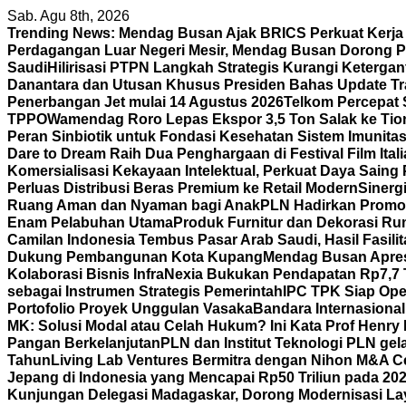
Skip
Sab. Agu 8th, 2026
to
Trending News:
Mendag Busan Ajak BRICS Perkuat Kerj
content
Perdagangan Luar Negeri Mesir, Mendag Busan Dorong P
Saudi
Hilirisasi PTPN Langkah Strategis Kurangi Keterga
Danantara dan Utusan Khusus Presiden Bahas Update Tr
Penerbangan Jet mulai 14 Agustus 2026
Telkom Percepat 
TPPO
Wamendag Roro Lepas Ekspor 3,5 Ton Salak ke Ti
Peran Sinbiotik untuk Fondasi Kesehatan Sistem Imunita
Dare to Dream Raih Dua Penghargaan di Festival Film Itali
Komersialisasi Kekayaan Intelektual, Perkuat Daya Saing
Perluas Distribusi Beras Premium ke Retail Modern
Sinerg
Ruang Aman dan Nyaman bagi Anak
PLN Hadirkan Promo 
Enam Pelabuhan Utama
Produk Furnitur dan Dekorasi Ru
Camilan Indonesia Tembus Pasar Arab Saudi, Hasil Fasili
Dukung Pembangunan Kota Kupang
Mendag Busan Apresi
Kolaborasi Bisnis
InfraNexia Bukukan Pendapatan Rp7,7 Tr
sebagai Instrumen Strategis Pemerintah
IPC TPK Siap Ope
Portofolio Proyek Unggulan Vasaka
Bandara Internasiona
MK: Solusi Modal atau Celah Hukum? Ini Kata Prof Henry
Pangan Berkelanjutan
PLN dan Institut Teknologi PLN ge
Tahun
Living Lab Ventures Bermitra dengan Nihon M&A Cen
Jepang di Indonesia yang Mencapai Rp50 Triliun pada 20
Kunjungan Delegasi Madagaskar, Dorong Modernisasi Lay