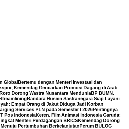
n Global
Bertemu dengan Menteri Investasi dan
 Ekspor, Kemendag Gencarkan Promosi Dagang di Arab
Roro Dorong Wastra Nusantara Mendunia
BP BUMN,
Streamlining
Bandara Husein Sastranegara Siap Layani
ah: Empat Orang di Jakut Diduga Jadi Korban
rging Services PLN pada Semester I 2026
Pentingnya
T Pos Indonesia
Keren, Film Animasi Indonesia Garuda:
 Tingkat Menteri Perdagangan BRICS
Kemendag Dorong
i Menuju Pertumbuhan Berkelanjutan
Perum BULOG