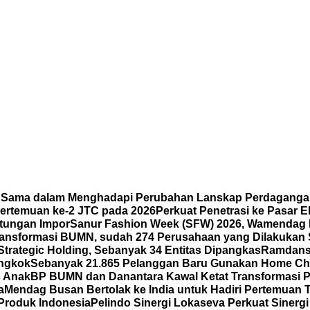
a Sama dalam Menghadapi Perubahan Lanskap Perdaganga
ertemuan ke-2 JTC pada 2026
Perkuat Penetrasi ke Pasar
ntungan Impor
Sanur Fashion Week (SFW) 2026, Wamendag 
ansformasi BUMN, sudah 274 Perusahaan yang Dilakukan 
Strategic Holding, Sebanyak 34 Entitas Dipangkas
Ramdansy
ongkok
Sebanyak 21.865 Pelanggan Baru Gunakan Home Cha
s Anak
BP BUMN dan Danantara Kawal Ketat Transformasi P
a
Mendag Busan Bertolak ke India untuk Hadiri Pertemuan
 Produk Indonesia
Pelindo Sinergi Lokaseva Perkuat Sinerg