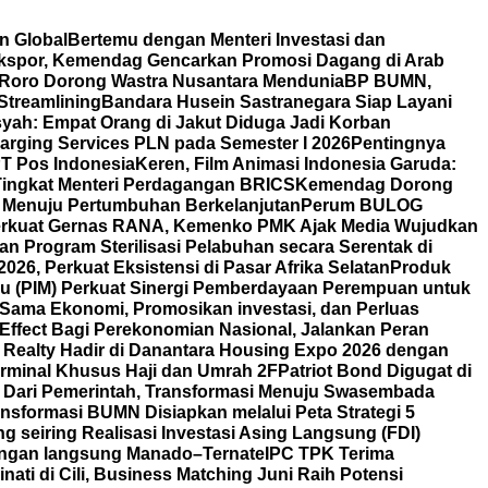
n Global
Bertemu dengan Menteri Investasi dan
 Ekspor, Kemendag Gencarkan Promosi Dagang di Arab
Roro Dorong Wastra Nusantara Mendunia
BP BUMN,
Streamlining
Bandara Husein Sastranegara Siap Layani
ah: Empat Orang di Jakut Diduga Jadi Korban
rging Services PLN pada Semester I 2026
Pentingnya
T Pos Indonesia
Keren, Film Animasi Indonesia Garuda:
 Tingkat Menteri Perdagangan BRICS
Kemendag Dorong
i Menuju Pertumbuhan Berkelanjutan
Perum BULOG
rkuat Gernas RANA, Kemenko PMK Ajak Media Wujudkan
 Program Sterilisasi Pelabuhan secara Serentak di
6, Perkuat Eksistensi di Pasar Afrika Selatan
Produk
u (PIM) Perkuat Sinergi Pemberdayaan Perempuan untuk
 Sama Ekonomi, Promosikan investasi, dan Perluas
Effect Bagi Perekonomian Nasional, Jalankan Peran
 Realty Hadir di Danantara Housing Expo 2026 dengan
rminal Khusus Haji dan Umrah 2F
Patriot Bond Digugat di
Dari Pemerintah, Transformasi Menuju Swasembada
nsformasi BUMN Disiapkan melalui Peta Strategi 5
 seiring Realisasi Investasi Asing Langsung (FDI)
angan langsung Manado–Ternate
IPC TPK Terima
nati di Cili, Business Matching Juni Raih Potensi