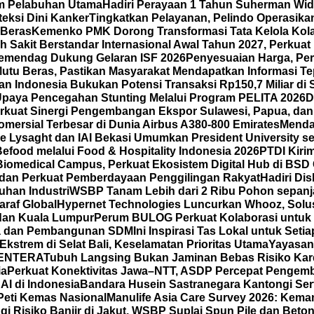
am Pelabuhan Utama
Hadiri Perayaan 1 Tahun Suherman Wid
eksi Dini Kanker
Tingkatkan Pelayanan, Pelindo Operasikan
 Beras
Kemenko PMK Dorong Transformasi Tata Kelola Kola
 Sakit Berstandar Internasional Awal Tahun 2027, Perkua
emendag Dukung Gelaran ISF 2026
Penyesuaian Harga, Per
tu Beras, Pastikan Masyarakat Mendapatkan Informasi Te
n Indonesia Bukukan Potensi Transaksi Rp150,7 Miliar d
Upaya Pencegahan Stunting Melalui Program PELITA 2026
D
kuat Sinergi Pengembangan Ekspor Sulawesi, Papua, dan
mersial Terbesar di Dunia Airbus A380-800 Emirates
Menda
 Lysaght dan IAI Bekasi Umumkan President University seb
ood melalui Food & Hospitality Indonesia 2026
PTDI Kiri
iomedical Campus, Perkuat Ekosistem Digital Hub di BSD 
 dan Perkuat Pemberdayaan Penggilingan Rakyat
Hadiri Di
han Industri
WSBP Tanam Lebih dari 2 Ribu Pohon sepanj
araf Global
Hypernet Technologies Luncurkan Whooz, Solus
 dan Kuala Lumpur
Perum BULOG Perkuat Kolaborasi untuk 
rja dan Pembangunan SDM
Ini Inspirasi Tas Lokal untuk Se
strem di Selat Bali, Keselamatan Prioritas Utama
Yayasan
 LENTERA
Tubuh Langsing Bukan Jaminan Bebas Risiko Kard
ia
Perkuat Konektivitas Jawa–NTT, ASDP Percepat Pengemb
I di Indonesia
Bandara Husein Sastranegara Kantongi Serti
Peti Kemas Nasional
Manulife Asia Care Survey 2026: Kema
ngi Risiko Banjir di Jakut, WSBP Suplai Spun Pile dan Bet