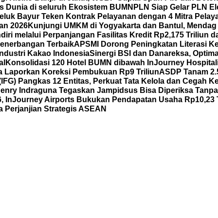
 Dunia di seluruh Ekosistem BUMN
PLN Siap Gelar PLN El
eluk Bayur Teken Kontrak Pelayanan dengan 4 Mitra Pelay
wan 2026
Kunjungi UMKM di Yogyakarta dan Bantul, Mendag
iri melalui Perpanjangan Fasilitas Kredit Rp2,175 Triliu
enerbangan Terbaik
APSMI Dorong Peningkatan Literasi K
ndustri Kakao Indonesia
Sinergi BSI dan Danareksa, Optim
al
Konsolidasi 120 Hotel BUMN dibawah InJourney Hospitali
 Laporkan Koreksi Pembukuan Rp9 Triliun
ASDP Tanam 2.5
(IFG) Pangkas 12 Entitas, Perkuat Tata Kelola dan Cegah K
enry Indraguna Tegaskan Jampidsus Bisa Diperiksa Tanpa 
6, InJourney Airports Bukukan Pendapatan Usaha Rp10,23 T
Perjanjian Strategis ASEAN