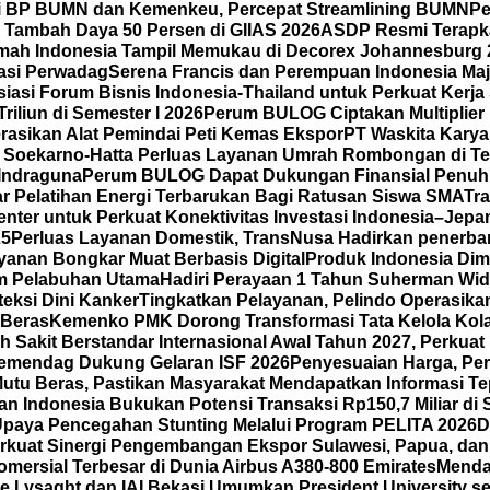
i BP BUMN dan Kemenkeu, Percepat Streamlining BUMN
Pe
Tambah Daya 50 Persen di GIIAS 2026
ASDP Resmi Terapkan
mah Indonesia Tampil Memukau di Decorex Johannesburg 202
tasi Perwadag
Serena Francis dan Perempuan Indonesia Maj
asi Forum Bisnis Indonesia-Thailand untuk Perkuat Kerja
iliun di Semester I 2026
Perum BULOG Ciptakan Multiplier 
rasikan Alat Pemindai Peti Kemas Ekspor
PT Waskita Karya
l Soekarno-Hatta Perluas Layanan Umrah Rombongan di Te
 Indraguna
Perum BULOG Dapat Dukungan Finansial Penuh 
lar Pelatihan Energi Terbarukan Bagi Ratusan Siswa SMA
Tra
ter untuk Perkuat Konektivitas Investasi Indonesia–Jepang
25
Perluas Layanan Domestik, TransNusa Hadirkan penerb
anan Bongkar Muat Berbasis Digital
Produk Indonesia Dimi
am Pelabuhan Utama
Hadiri Perayaan 1 Tahun Suherman Wid
eksi Dini Kanker
Tingkatkan Pelayanan, Pelindo Operasikan
 Beras
Kemenko PMK Dorong Transformasi Tata Kelola Kola
 Sakit Berstandar Internasional Awal Tahun 2027, Perkua
emendag Dukung Gelaran ISF 2026
Penyesuaian Harga, Per
tu Beras, Pastikan Masyarakat Mendapatkan Informasi Te
n Indonesia Bukukan Potensi Transaksi Rp150,7 Miliar d
Upaya Pencegahan Stunting Melalui Program PELITA 2026
D
kuat Sinergi Pengembangan Ekspor Sulawesi, Papua, dan
mersial Terbesar di Dunia Airbus A380-800 Emirates
Menda
 Lysaght dan IAI Bekasi Umumkan President University seb