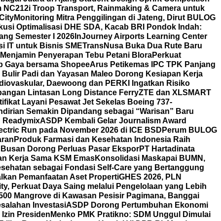
m NC212i Troop Transport, Rainmaking & Camera untuk
City
Monitoring Mitra Penggilingan di Jateng, Dirut BULOG
skusi Optimalisasi DHE SDA, Kacab BRI Pondok Indah:
ang Semester I 2026
InJourney Airports Learning Center
i IT untuk Bisnis SME
TransNusa Buka Dua Rute Baru
Menjamin Penyerapan Tebu Petani Blora
Perkuat
tiap Gaya bersama Shopee
Arus Petikemas IPC TPK Panjang
 Bulir Padi dan Yayasan Maleo Dorong Kesiapan Kerja
iovaskular, Daewoong dan PERKI Ingatkan Risiko
angan Lintasan Long Distance Ferry
ZTE dan XLSMART
fikat Layani Pesawat Jet Sekelas Boeing 737-
ndirian Semakin Dipandang sebagai “Warisan” Baru
on Readymix
ASDP Kembali Gelar Journalism Award
ectric Run pada November 2026 di ICE BSD
Perum BULOG
aran
Produk Farmasi dan Kesehatan Indonesia Raih
 Busan Dorong Perluas Pasar Ekspor
PT Hartadinata
n dan Kerja Sama KSM Emas
Konsolidasi Maskapai BUMN,
esehatan sebagai Fondasi Self-Care yang Bertanggung
alkan Pemanfaatan Aset Properti
GHES 2026, PLN
ty, Perkuat Daya Saing melalui Pengelolaan yang Lebih
00 Mangrove di Kawasan Pesisir Pagimana, Banggai
esalahan Investasi
ASDP Dorong Pertumbuhan Ekonomi
Izin Presiden
Menko PMK Pratikno: SDM Unggul Dimulai