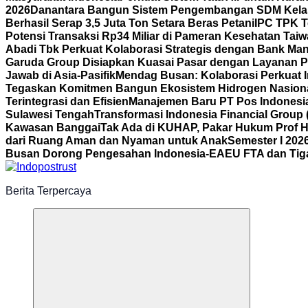
2026
Danantara Bangun Sistem Pengembangan SDM Kelas
Berhasil Serap 3,5 Juta Ton Setara Beras Petani
IPC TPK T
Potensi Transaksi Rp34 Miliar di Pameran Kesehatan Tai
Abadi Tbk Perkuat Kolaborasi Strategis dengan Bank Mand
Garuda Group Disiapkan Kuasai Pasar dengan Layanan P
Jawab di Asia-Pasifik
Mendag Busan: Kolaborasi Perkuat I
Tegaskan Komitmen Bangun Ekosistem Hidrogen Nasion
Terintegrasi dan Efisien
Manajemen Baru PT Pos Indonesia
Sulawesi Tengah
Transformasi Indonesia Financial Group 
Kawasan Banggai
Tak Ada di KUHAP, Pakar Hukum Prof H
dari Ruang Aman dan Nyaman untuk Anak
Semester I 202
Busan Dorong Pengesahan Indonesia-EAEU FTA dan Tiga 
Berita Terpercaya