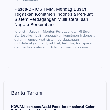
0 Comments
U
an
Pasca-BRICS TMM, Mendag Busan
RB
Te
Tegaskan Komitmen Indonesia Perkuat
AN
mp
Sistem Perdagangan Multilateral dan
BR
e
Negara Berkembang
EA
Me
foto ist Jaipur – Menteri Perdagangan RI Budi
K
nuj
Santoso kembali menegaskan komitmen Indonesia
dalam memperkuat sistem perdagangan
&
u
multilateral yang adil, inklusif, terbuka, transparan,
N
dan berbasis aturan. Di tengah meningkatnya…
E
TO
U
W
S
Y
NE
K
C
SC
N
E
O
O
O,
W
S
a
W
N
Le
AN
St
SE
bih
I
ok
O
dar
Berita Terkini
ber
Be
UL
i
sa
ras
20
1.0
KOWANI bersama Azaki Food Internasional Gelar
U
ma
Be
26,
00