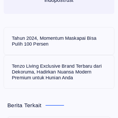
indopostrust
N
Tahun 2024, Momentum Maskapai Bisa
a
Pulih 100 Persen
v
Tenzo Living Exclusive Brand Terbaru dari
i
Dekoruma, Hadirkan Nuansa Modern
Premium untuk Hunian Anda
g
a
Berita Terkait
s