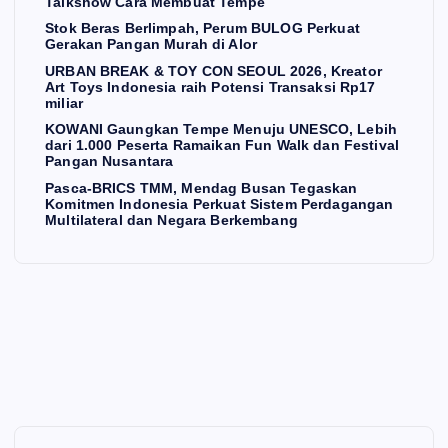
Talkshow Cara Membuat Tempe
Az
rli
Kr
Pe
Stok Beras Berlimpah, Perum BULOG Perkuat
Gerakan Pangan Murah di Alor
aki
mp
eat
ser
URBAN BREAK & TOY CON SEOUL 2026, Kreator
Fo
ah,
or
ta
Art Toys Indonesia raih Potensi Transaksi Rp17
od
Pe
Art
Ra
miliar
Int
ru
To
ma
KOWANI Gaungkan Tempe Menuju UNESCO, Lebih
dari 1.000 Peserta Ramaikan Fun Walk dan Festival
ern
m
ys
ika
Pangan Nusantara
asi
BU
Ind
n
Pasca-BRICS TMM, Mendag Busan Tegaskan
Komitmen Indonesia Perkuat Sistem Perdagangan
on
LO
on
Fu
Multilateral dan Negara Berkembang
al
G
esi
n
Ge
Pe
a
W
lar
rku
rai
alk
Tal
at
h
da
ks
Ge
Po
n
ho
rak
ten
Fe
w
an
si
sti
Ca
Pa
Tra
val