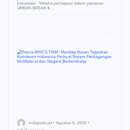
Indonesia. Melalui partisipasi dalam pameran
URBAN BREAK &…
U
N
E
W
S
K
O
W
AN
I
E
K
Ga
O
N
O
un
M
I
indopostrust
Agustus 8, 2026
gk