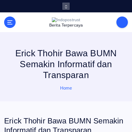
S
k
i
p
t
Berita Terpercaya
o
c
o
n
t
e
Erick Thohir Bawa BUMN
n
t
Semakin Informatif dan
Transparan
Home
Erick Thohir Bawa BUMN Semakin
Informatif dan Transparan