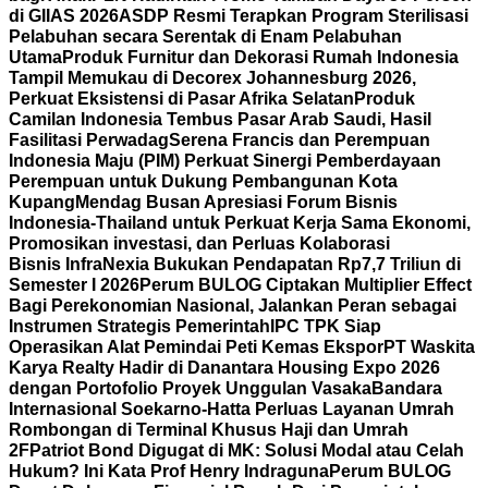
di GIIAS 2026
ASDP Resmi Terapkan Program Sterilisasi
Pelabuhan secara Serentak di Enam Pelabuhan
Utama
Produk Furnitur dan Dekorasi Rumah Indonesia
Tampil Memukau di Decorex Johannesburg 2026,
Perkuat Eksistensi di Pasar Afrika Selatan
Produk
Camilan Indonesia Tembus Pasar Arab Saudi, Hasil
Fasilitasi Perwadag
Serena Francis dan Perempuan
Indonesia Maju (PIM) Perkuat Sinergi Pemberdayaan
Perempuan untuk Dukung Pembangunan Kota
Kupang
Mendag Busan Apresiasi Forum Bisnis
Indonesia-Thailand untuk Perkuat Kerja Sama Ekonomi,
Promosikan investasi, dan Perluas Kolaborasi
Bisnis
InfraNexia Bukukan Pendapatan Rp7,7 Triliun di
Semester I 2026
Perum BULOG Ciptakan Multiplier Effect
Bagi Perekonomian Nasional, Jalankan Peran sebagai
Instrumen Strategis Pemerintah
IPC TPK Siap
Operasikan Alat Pemindai Peti Kemas Ekspor
PT Waskita
Karya Realty Hadir di Danantara Housing Expo 2026
dengan Portofolio Proyek Unggulan Vasaka
Bandara
Internasional Soekarno-Hatta Perluas Layanan Umrah
Rombongan di Terminal Khusus Haji dan Umrah
2F
Patriot Bond Digugat di MK: Solusi Modal atau Celah
Hukum? Ini Kata Prof Henry Indraguna
Perum BULOG