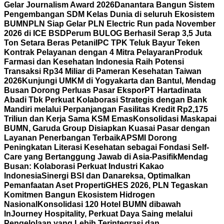
Gelar Journalism Award 2026
Danantara Bangun Sistem
Pengembangan SDM Kelas Dunia di seluruh Ekosistem
BUMN
PLN Siap Gelar PLN Electric Run pada November
2026 di ICE BSD
Perum BULOG Berhasil Serap 3,5 Juta
Ton Setara Beras Petani
IPC TPK Teluk Bayur Teken
Kontrak Pelayanan dengan 4 Mitra Pelayaran
Produk
Farmasi dan Kesehatan Indonesia Raih Potensi
Transaksi Rp34 Miliar di Pameran Kesehatan Taiwan
2026
Kunjungi UMKM di Yogyakarta dan Bantul, Mendag
Busan Dorong Perluas Pasar Ekspor
PT Hartadinata
Abadi Tbk Perkuat Kolaborasi Strategis dengan Bank
Mandiri melalui Perpanjangan Fasilitas Kredit Rp2,175
Triliun dan Kerja Sama KSM Emas
Konsolidasi Maskapai
BUMN, Garuda Group Disiapkan Kuasai Pasar dengan
Layanan Penerbangan Terbaik
APSMI Dorong
Peningkatan Literasi Kesehatan sebagai Fondasi Self-
Care yang Bertanggung Jawab di Asia-Pasifik
Mendag
Busan: Kolaborasi Perkuat Industri Kakao
Indonesia
Sinergi BSI dan Danareksa, Optimalkan
Pemanfaatan Aset Properti
GHES 2026, PLN Tegaskan
Komitmen Bangun Ekosistem Hidrogen
Nasional
Konsolidasi 120 Hotel BUMN dibawah
InJourney Hospitality, Perkuat Daya Saing melalui
Pengelolaan yang Lebih Terintegrasi dan