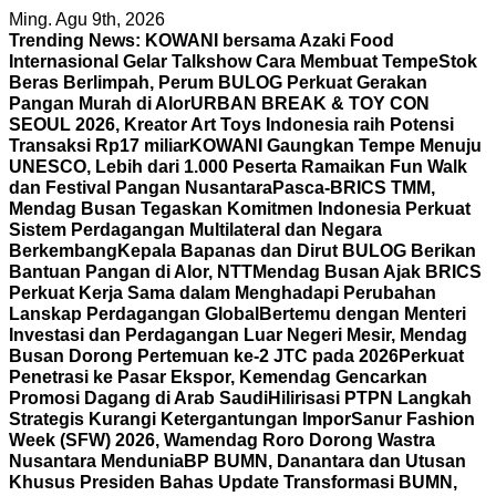
Skip
Ming. Agu 9th, 2026
to
Trending News:
KOWANI bersama Azaki Food
content
Internasional Gelar Talkshow Cara Membuat Tempe
Stok
Beras Berlimpah, Perum BULOG Perkuat Gerakan
Pangan Murah di Alor
URBAN BREAK & TOY CON
SEOUL 2026, Kreator Art Toys Indonesia raih Potensi
Transaksi Rp17 miliar
KOWANI Gaungkan Tempe Menuju
UNESCO, Lebih dari 1.000 Peserta Ramaikan Fun Walk
dan Festival Pangan Nusantara
Pasca-BRICS TMM,
Mendag Busan Tegaskan Komitmen Indonesia Perkuat
Sistem Perdagangan Multilateral dan Negara
Berkembang
Kepala Bapanas dan Dirut BULOG Berikan
Bantuan Pangan di Alor, NTT
Mendag Busan Ajak BRICS
Perkuat Kerja Sama dalam Menghadapi Perubahan
Lanskap Perdagangan Global
Bertemu dengan Menteri
Investasi dan Perdagangan Luar Negeri Mesir, Mendag
Busan Dorong Pertemuan ke-2 JTC pada 2026
Perkuat
Penetrasi ke Pasar Ekspor, Kemendag Gencarkan
Promosi Dagang di Arab Saudi
Hilirisasi PTPN Langkah
Strategis Kurangi Ketergantungan Impor
Sanur Fashion
Week (SFW) 2026, Wamendag Roro Dorong Wastra
Nusantara Mendunia
BP BUMN, Danantara dan Utusan
Khusus Presiden Bahas Update Transformasi BUMN,