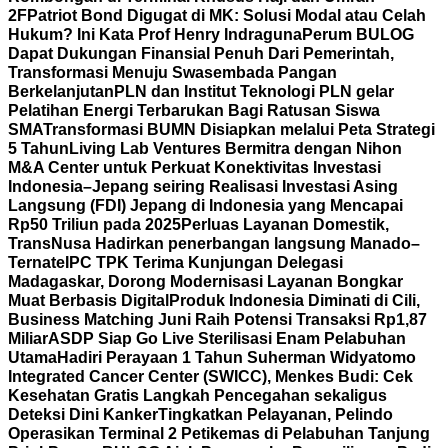
2F
Patriot Bond Digugat di MK: Solusi Modal atau Celah
Hukum? Ini Kata Prof Henry Indraguna
Perum BULOG
Dapat Dukungan Finansial Penuh Dari Pemerintah,
Transformasi Menuju Swasembada Pangan
Berkelanjutan
PLN dan Institut Teknologi PLN gelar
Pelatihan Energi Terbarukan Bagi Ratusan Siswa
SMA
Transformasi BUMN Disiapkan melalui Peta Strategi
5 Tahun
Living Lab Ventures Bermitra dengan Nihon
M&A Center untuk Perkuat Konektivitas Investasi
Indonesia–Jepang seiring Realisasi Investasi Asing
Langsung (FDI) Jepang di Indonesia yang Mencapai
Rp50 Triliun pada 2025
Perluas Layanan Domestik,
TransNusa Hadirkan penerbangan langsung Manado–
Ternate
IPC TPK Terima Kunjungan Delegasi
Madagaskar, Dorong Modernisasi Layanan Bongkar
Muat Berbasis Digital
Produk Indonesia Diminati di Cili,
Business Matching Juni Raih Potensi Transaksi Rp1,87
Miliar
ASDP Siap Go Live Sterilisasi Enam Pelabuhan
Utama
Hadiri Perayaan 1 Tahun Suherman Widyatomo
Integrated Cancer Center (SWICC), Menkes Budi: Cek
Kesehatan Gratis Langkah Pencegahan sekaligus
Deteksi Dini Kanker
Tingkatkan Pelayanan, Pelindo
Operasikan Terminal 2 Petikemas di Pelabuhan Tanjung