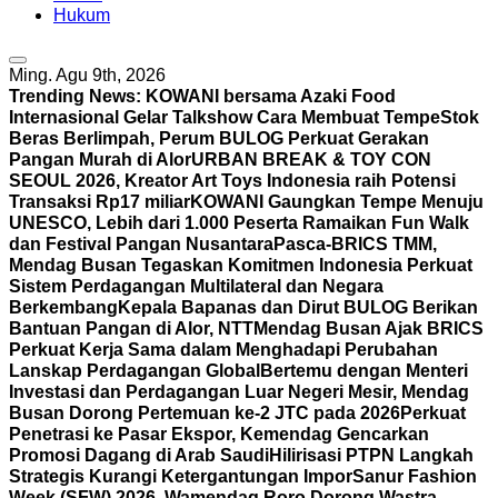
Hukum
Ming. Agu 9th, 2026
Trending News:
KOWANI bersama Azaki Food
Internasional Gelar Talkshow Cara Membuat Tempe
Stok
Beras Berlimpah, Perum BULOG Perkuat Gerakan
Pangan Murah di Alor
URBAN BREAK & TOY CON
SEOUL 2026, Kreator Art Toys Indonesia raih Potensi
Transaksi Rp17 miliar
KOWANI Gaungkan Tempe Menuju
UNESCO, Lebih dari 1.000 Peserta Ramaikan Fun Walk
dan Festival Pangan Nusantara
Pasca-BRICS TMM,
Mendag Busan Tegaskan Komitmen Indonesia Perkuat
Sistem Perdagangan Multilateral dan Negara
Berkembang
Kepala Bapanas dan Dirut BULOG Berikan
Bantuan Pangan di Alor, NTT
Mendag Busan Ajak BRICS
Perkuat Kerja Sama dalam Menghadapi Perubahan
Lanskap Perdagangan Global
Bertemu dengan Menteri
Investasi dan Perdagangan Luar Negeri Mesir, Mendag
Busan Dorong Pertemuan ke-2 JTC pada 2026
Perkuat
Penetrasi ke Pasar Ekspor, Kemendag Gencarkan
Promosi Dagang di Arab Saudi
Hilirisasi PTPN Langkah
Strategis Kurangi Ketergantungan Impor
Sanur Fashion
Week (SFW) 2026, Wamendag Roro Dorong Wastra