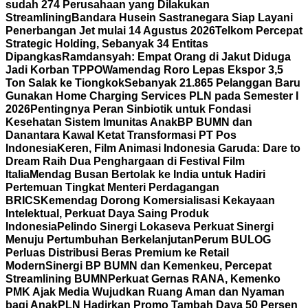
sudah 274 Perusahaan yang Dilakukan
Streamlining
Bandara Husein Sastranegara Siap Layani
Penerbangan Jet mulai 14 Agustus 2026
Telkom Percepat
Strategic Holding, Sebanyak 34 Entitas
Dipangkas
Ramdansyah: Empat Orang di Jakut Diduga
Jadi Korban TPPO
Wamendag Roro Lepas Ekspor 3,5
Ton Salak ke Tiongkok
Sebanyak 21.865 Pelanggan Baru
Gunakan Home Charging Services PLN pada Semester I
2026
Pentingnya Peran Sinbiotik untuk Fondasi
Kesehatan Sistem Imunitas Anak
BP BUMN dan
Danantara Kawal Ketat Transformasi PT Pos
Indonesia
Keren, Film Animasi Indonesia Garuda: Dare to
Dream Raih Dua Penghargaan di Festival Film
Italia
Mendag Busan Bertolak ke India untuk Hadiri
Pertemuan Tingkat Menteri Perdagangan
BRICS
Kemendag Dorong Komersialisasi Kekayaan
Intelektual, Perkuat Daya Saing Produk
Indonesia
Pelindo Sinergi Lokaseva Perkuat Sinergi
Menuju Pertumbuhan Berkelanjutan
Perum BULOG
Perluas Distribusi Beras Premium ke Retail
Modern
Sinergi BP BUMN dan Kemenkeu, Percepat
Streamlining BUMN
Perkuat Gernas RANA, Kemenko
PMK Ajak Media Wujudkan Ruang Aman dan Nyaman
bagi Anak
PLN Hadirkan Promo Tambah Daya 50 Persen