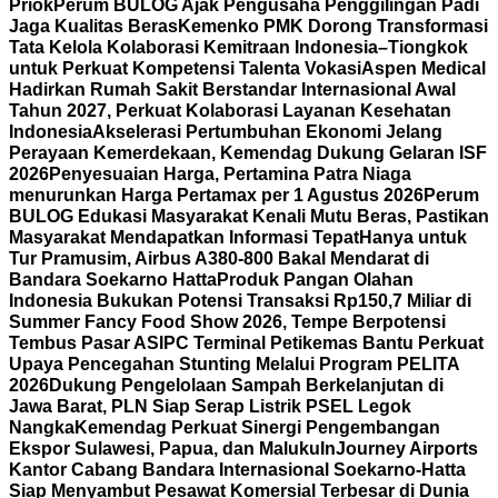
Priok
Perum BULOG Ajak Pengusaha Penggilingan Padi
Jaga Kualitas Beras
Kemenko PMK Dorong Transformasi
Tata Kelola Kolaborasi Kemitraan Indonesia–Tiongkok
untuk Perkuat Kompetensi Talenta Vokasi
Aspen Medical
Hadirkan Rumah Sakit Berstandar Internasional Awal
Tahun 2027, Perkuat Kolaborasi Layanan Kesehatan
Indonesia
Akselerasi Pertumbuhan Ekonomi Jelang
Perayaan Kemerdekaan, Kemendag Dukung Gelaran ISF
2026
Penyesuaian Harga, Pertamina Patra Niaga
menurunkan Harga Pertamax per 1 Agustus 2026
Perum
BULOG Edukasi Masyarakat Kenali Mutu Beras, Pastikan
Masyarakat Mendapatkan Informasi Tepat
Hanya untuk
Tur Pramusim, Airbus A380-800 Bakal Mendarat di
Bandara Soekarno Hatta
Produk Pangan Olahan
Indonesia Bukukan Potensi Transaksi Rp150,7 Miliar di
Summer Fancy Food Show 2026, Tempe Berpotensi
Tembus Pasar AS
IPC Terminal Petikemas Bantu Perkuat
Upaya Pencegahan Stunting Melalui Program PELITA
2026
Dukung Pengelolaan Sampah Berkelanjutan di
Jawa Barat, PLN Siap Serap Listrik PSEL Legok
Nangka
Kemendag Perkuat Sinergi Pengembangan
Ekspor Sulawesi, Papua, dan Maluku
InJourney Airports
Kantor Cabang Bandara Internasional Soekarno-Hatta
Siap Menyambut Pesawat Komersial Terbesar di Dunia