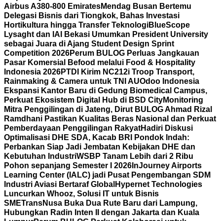
Airbus A380-800 Emirates
Mendag Busan Bertemu
Delegasi Bisnis dari Tiongkok, Bahas Investasi
Hortikultura hingga Transfer Teknologi
BlueScope
Lysaght dan IAI Bekasi Umumkan President University
sebagai Juara di Ajang Student Design Sprint
Competition 2026
Perum BULOG Perluas Jangkauan
Pasar Komersial Befood melalui Food & Hospitality
Indonesia 2026
PTDI Kirim NC212i Troop Transport,
Rainmaking & Camera untuk TNI AU
Odoo Indonesia
Ekspansi Kantor Baru di Gedung Biomedical Campus,
Perkuat Ekosistem Digital Hub di BSD City
Monitoring
Mitra Penggilingan di Jateng, Dirut BULOG Ahmad Rizal
Ramdhani Pastikan Kualitas Beras Nasional dan Perkuat
Pemberdayaan Penggilingan Rakyat
Hadiri Diskusi
Optimalisasi DHE SDA, Kacab BRI Pondok Indah:
Perbankan Siap Jadi Jembatan Kebijakan DHE dan
Kebutuhan Industri
WSBP Tanam Lebih dari 2 Ribu
Pohon sepanjang Semester I 2026
InJourney Airports
Learning Center (IALC) jadi Pusat Pengembangan SDM
Industri Aviasi Bertaraf Global
Hypernet Technologies
Luncurkan Whooz, Solusi IT untuk Bisnis
SME
TransNusa Buka Dua Rute Baru dari Lampung,
Hubungkan Radin Inten II dengan Jakarta dan Kuala