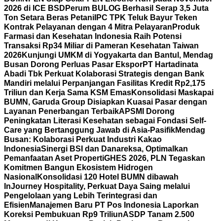
2026 di ICE BSD
Perum BULOG Berhasil Serap 3,5 Juta
Ton Setara Beras Petani
IPC TPK Teluk Bayur Teken
Kontrak Pelayanan dengan 4 Mitra Pelayaran
Produk
Farmasi dan Kesehatan Indonesia Raih Potensi
Transaksi Rp34 Miliar di Pameran Kesehatan Taiwan
2026
Kunjungi UMKM di Yogyakarta dan Bantul, Mendag
Busan Dorong Perluas Pasar Ekspor
PT Hartadinata
Abadi Tbk Perkuat Kolaborasi Strategis dengan Bank
Mandiri melalui Perpanjangan Fasilitas Kredit Rp2,175
Triliun dan Kerja Sama KSM Emas
Konsolidasi Maskapai
BUMN, Garuda Group Disiapkan Kuasai Pasar dengan
Layanan Penerbangan Terbaik
APSMI Dorong
Peningkatan Literasi Kesehatan sebagai Fondasi Self-
Care yang Bertanggung Jawab di Asia-Pasifik
Mendag
Busan: Kolaborasi Perkuat Industri Kakao
Indonesia
Sinergi BSI dan Danareksa, Optimalkan
Pemanfaatan Aset Properti
GHES 2026, PLN Tegaskan
Komitmen Bangun Ekosistem Hidrogen
Nasional
Konsolidasi 120 Hotel BUMN dibawah
InJourney Hospitality, Perkuat Daya Saing melalui
Pengelolaan yang Lebih Terintegrasi dan
Efisien
Manajemen Baru PT Pos Indonesia Laporkan
Koreksi Pembukuan Rp9 Triliun
ASDP Tanam 2.500