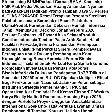
Streamlining BUMN
Perkuat Gernas RANA, Kemenko
PMK Ajak Media Wujudkan Ruang Aman dan Nyaman
bagi Anak
PLN Hadirkan Promo Tambah Daya 50 Persen
di GIIAS 2026
ASDP Resmi Terapkan Program Sterilisasi
Pelabuhan secara Serentak di Enam Pelabuhan
Utama
Produk Furnitur dan Dekorasi Rumah Indonesia
Tampil Memukau di Decorex Johannesburg 2026,
Perkuat Eksistensi di Pasar Afrika Selatan
Produk
Camilan Indonesia Tembus Pasar Arab Saudi, Hasil
Fasilitasi Perwadag
Serena Francis dan Perempuan
Indonesia Maju (PIM) Perkuat Sinergi Pemberdayaan
Perempuan untuk Dukung Pembangunan Kota
Kupang
Mendag Busan Apresiasi Forum Bisnis
Indonesia-Thailand untuk Perkuat Kerja Sama Ekonomi,
Promosikan investasi, dan Perluas Kolaborasi
Bisnis
InfraNexia Bukukan Pendapatan Rp7,7 Triliun di
Semester I 2026
Perum BULOG Ciptakan Multiplier Effect
Bagi Perekonomian Nasional, Jalankan Peran sebagai
Instrumen Strategis Pemerintah
IPC TPK Siap
Operasikan Alat Pemindai Peti Kemas Ekspor
PT Waskita
Karya Realty Hadir di Danantara Housing Expo 2026
dengan Portofolio Proyek Unggulan Vasaka
Bandara
Internasional Soekarno-Hatta Perluas Layanan Umrah
Rombongan di Terminal Khusus Haji dan Umrah