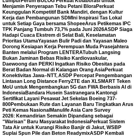
Lumpur
Perum BULOG Perkuat Kolaborasi untuk
Menjamin Penyerapan Tebu Petani Blora
Perkuat
Keunggulan Kompetitif Bank Mandiri, dengan Kultur
Kerja dan Pembangunan SDM
Ini Inspirasi Tas Lokal
untuk Setiap Gaya bersama Shopee
Arus Petikemas IPC
TPK Panjang Tumbuh 73,7% pada Juni 2026
ASDP Siaga
Hadapi Cuaca Ekstrem di Selat Bali, Keselamatan
Prioritas Utama
Yayasan Bulir Padi dan Yayasan Maleo
Dorong Kesiapan Kerja Perempuan Muda Prasejahtera
Banten melalui Program LENTERA
Tubuh Langsing
Bukan Jaminan Bebas Risiko Kardiovaskular,
Daewoong dan PERKI Ingatkan Risiko Obesitas pada
Berat Badan Normal di Kalangan Orang Asia
Perkuat
Konektivitas Jawa–NTT, ASDP Percepat Pengembangan
Lintasan Long Distance Ferry
ZTE dan XLSMART Teken
MoU untuk Mengembangkan 5G dan FWA Berbasis AI di
Indonesia
Bandara Husein Sastranegara Kantongi
Sertifikat Layani Pesawat Jet Sekelas Boeing 737-
800
Pembukaan Rute dan Layanan Baru Tingkatkan Arus
Peti Kemas Nasional
Manulife Asia Care Survey
2026: Kemandirian Semakin Dipandang sebagai
“Warisan” Baru Masyarakat Indonesia
Perkuat Sistem
Tata Air untuk Kurangi Risiko Banjir di Jakut, WSBP
Suplai Spun Pile dan Beton Readymix
ASDP Kembali