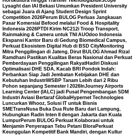
Hortikultura hingga Transfer Teknologi
BlueScope
Lysaght dan IAI Bekasi Umumkan President University
sebagai Juara di Ajang Student Design Sprint
Competition 2026
Perum BULOG Perluas Jangkauan
Pasar Komersial Befood melalui Food & Hospitality
Indonesia 2026
PTDI Kirim NC212i Troop Transport,
Rainmaking & Camera untuk TNI AU
Odoo Indonesia
Ekspansi Kantor Baru di Gedung Biomedical Campus,
Perkuat Ekosistem Digital Hub di BSD City
Monitoring
Mitra Penggilingan di Jateng, Dirut BULOG Ahmad Rizal
Ramdhani Pastikan Kualitas Beras Nasional dan Perkuat
Pemberdayaan Penggilingan Rakyat
Hadiri Diskusi
Optimalisasi DHE SDA, Kacab BRI Pondok Indah:
Perbankan Siap Jadi Jembatan Kebijakan DHE dan
Kebutuhan Industri
WSBP Tanam Lebih dari 2 Ribu
Pohon sepanjang Semester I 2026
InJourney Airports
Learning Center (IALC) jadi Pusat Pengembangan SDM
Industri Aviasi Bertaraf Global
Hypernet Technologies
Luncurkan Whooz, Solusi IT untuk Bisnis
SME
TransNusa Buka Dua Rute Baru dari Lampung,
Hubungkan Radin Inten II dengan Jakarta dan Kuala
Lumpur
Perum BULOG Perkuat Kolaborasi untuk
Menjamin Penyerapan Tebu Petani Blora
Perkuat
Keunggulan Kompetitif Bank Mandiri, dengan Kultur