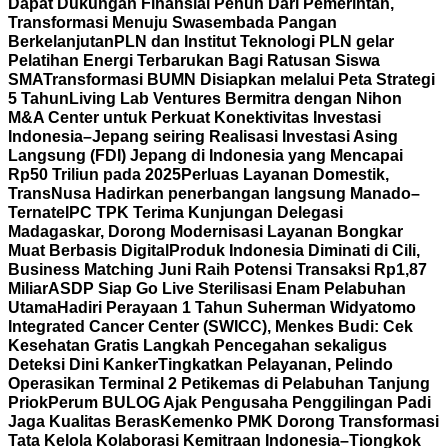
Dapat Dukungan Finansial Penuh Dari Pemerintah,
Transformasi Menuju Swasembada Pangan
Berkelanjutan
PLN dan Institut Teknologi PLN gelar
Pelatihan Energi Terbarukan Bagi Ratusan Siswa
SMA
Transformasi BUMN Disiapkan melalui Peta Strategi
5 Tahun
Living Lab Ventures Bermitra dengan Nihon
M&A Center untuk Perkuat Konektivitas Investasi
Indonesia–Jepang seiring Realisasi Investasi Asing
Langsung (FDI) Jepang di Indonesia yang Mencapai
Rp50 Triliun pada 2025
Perluas Layanan Domestik,
TransNusa Hadirkan penerbangan langsung Manado–
Ternate
IPC TPK Terima Kunjungan Delegasi
Madagaskar, Dorong Modernisasi Layanan Bongkar
Muat Berbasis Digital
Produk Indonesia Diminati di Cili,
Business Matching Juni Raih Potensi Transaksi Rp1,87
Miliar
ASDP Siap Go Live Sterilisasi Enam Pelabuhan
Utama
Hadiri Perayaan 1 Tahun Suherman Widyatomo
Integrated Cancer Center (SWICC), Menkes Budi: Cek
Kesehatan Gratis Langkah Pencegahan sekaligus
Deteksi Dini Kanker
Tingkatkan Pelayanan, Pelindo
Operasikan Terminal 2 Petikemas di Pelabuhan Tanjung
Priok
Perum BULOG Ajak Pengusaha Penggilingan Padi
Jaga Kualitas Beras
Kemenko PMK Dorong Transformasi
Tata Kelola Kolaborasi Kemitraan Indonesia–Tiongkok