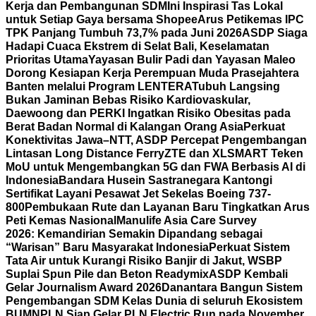
Kerja dan Pembangunan SDM
Ini Inspirasi Tas Lokal
untuk Setiap Gaya bersama Shopee
Arus Petikemas IPC
TPK Panjang Tumbuh 73,7% pada Juni 2026
ASDP Siaga
Hadapi Cuaca Ekstrem di Selat Bali, Keselamatan
Prioritas Utama
Yayasan Bulir Padi dan Yayasan Maleo
Dorong Kesiapan Kerja Perempuan Muda Prasejahtera
Banten melalui Program LENTERA
Tubuh Langsing
Bukan Jaminan Bebas Risiko Kardiovaskular,
Daewoong dan PERKI Ingatkan Risiko Obesitas pada
Berat Badan Normal di Kalangan Orang Asia
Perkuat
Konektivitas Jawa–NTT, ASDP Percepat Pengembangan
Lintasan Long Distance Ferry
ZTE dan XLSMART Teken
MoU untuk Mengembangkan 5G dan FWA Berbasis AI di
Indonesia
Bandara Husein Sastranegara Kantongi
Sertifikat Layani Pesawat Jet Sekelas Boeing 737-
800
Pembukaan Rute dan Layanan Baru Tingkatkan Arus
Peti Kemas Nasional
Manulife Asia Care Survey
2026: Kemandirian Semakin Dipandang sebagai
“Warisan” Baru Masyarakat Indonesia
Perkuat Sistem
Tata Air untuk Kurangi Risiko Banjir di Jakut, WSBP
Suplai Spun Pile dan Beton Readymix
ASDP Kembali
Gelar Journalism Award 2026
Danantara Bangun Sistem
Pengembangan SDM Kelas Dunia di seluruh Ekosistem
BUMN
PLN Siap Gelar PLN Electric Run pada November