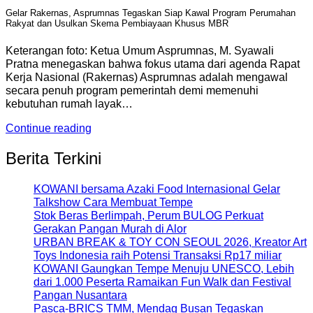
Gelar Rakernas, Asprumnas Tegaskan Siap Kawal Program Perumahan
Rakyat dan Usulkan Skema Pembiayaan Khusus MBR
Keterangan foto: Ketua Umum Asprumnas, M. Syawali
Pratna menegaskan bahwa fokus utama dari agenda Rapat
Kerja Nasional (Rakernas) Asprumnas adalah mengawal
secara penuh program pemerintah demi memenuhi
kebutuhan rumah layak…
Continue reading
Berita Terkini
KOWANI bersama Azaki Food Internasional Gelar
Talkshow Cara Membuat Tempe
Stok Beras Berlimpah, Perum BULOG Perkuat
Gerakan Pangan Murah di Alor
URBAN BREAK & TOY CON SEOUL 2026, Kreator Art
Toys Indonesia raih Potensi Transaksi Rp17 miliar
KOWANI Gaungkan Tempe Menuju UNESCO, Lebih
dari 1.000 Peserta Ramaikan Fun Walk dan Festival
Pangan Nusantara
Pasca-BRICS TMM, Mendag Busan Tegaskan