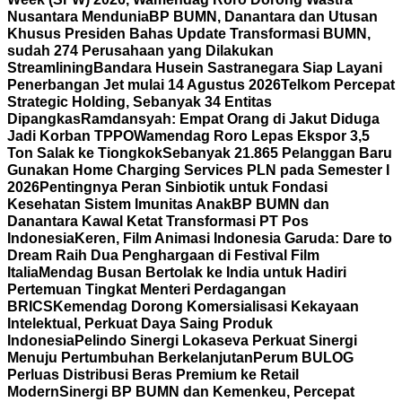
Nusantara Mendunia
BP BUMN, Danantara dan Utusan
Khusus Presiden Bahas Update Transformasi BUMN,
sudah 274 Perusahaan yang Dilakukan
Streamlining
Bandara Husein Sastranegara Siap Layani
Penerbangan Jet mulai 14 Agustus 2026
Telkom Percepat
Strategic Holding, Sebanyak 34 Entitas
Dipangkas
Ramdansyah: Empat Orang di Jakut Diduga
Jadi Korban TPPO
Wamendag Roro Lepas Ekspor 3,5
Ton Salak ke Tiongkok
Sebanyak 21.865 Pelanggan Baru
Gunakan Home Charging Services PLN pada Semester I
2026
Pentingnya Peran Sinbiotik untuk Fondasi
Kesehatan Sistem Imunitas Anak
BP BUMN dan
Danantara Kawal Ketat Transformasi PT Pos
Indonesia
Keren, Film Animasi Indonesia Garuda: Dare to
Dream Raih Dua Penghargaan di Festival Film
Italia
Mendag Busan Bertolak ke India untuk Hadiri
Pertemuan Tingkat Menteri Perdagangan
BRICS
Kemendag Dorong Komersialisasi Kekayaan
Intelektual, Perkuat Daya Saing Produk
Indonesia
Pelindo Sinergi Lokaseva Perkuat Sinergi
Menuju Pertumbuhan Berkelanjutan
Perum BULOG
Perluas Distribusi Beras Premium ke Retail
Modern
Sinergi BP BUMN dan Kemenkeu, Percepat