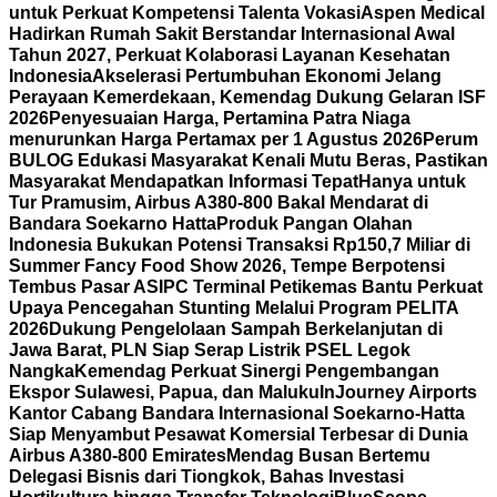
untuk Perkuat Kompetensi Talenta Vokasi
Aspen Medical
Hadirkan Rumah Sakit Berstandar Internasional Awal
Tahun 2027, Perkuat Kolaborasi Layanan Kesehatan
Indonesia
Akselerasi Pertumbuhan Ekonomi Jelang
Perayaan Kemerdekaan, Kemendag Dukung Gelaran ISF
2026
Penyesuaian Harga, Pertamina Patra Niaga
menurunkan Harga Pertamax per 1 Agustus 2026
Perum
BULOG Edukasi Masyarakat Kenali Mutu Beras, Pastikan
Masyarakat Mendapatkan Informasi Tepat
Hanya untuk
Tur Pramusim, Airbus A380-800 Bakal Mendarat di
Bandara Soekarno Hatta
Produk Pangan Olahan
Indonesia Bukukan Potensi Transaksi Rp150,7 Miliar di
Summer Fancy Food Show 2026, Tempe Berpotensi
Tembus Pasar AS
IPC Terminal Petikemas Bantu Perkuat
Upaya Pencegahan Stunting Melalui Program PELITA
2026
Dukung Pengelolaan Sampah Berkelanjutan di
Jawa Barat, PLN Siap Serap Listrik PSEL Legok
Nangka
Kemendag Perkuat Sinergi Pengembangan
Ekspor Sulawesi, Papua, dan Maluku
InJourney Airports
Kantor Cabang Bandara Internasional Soekarno-Hatta
Siap Menyambut Pesawat Komersial Terbesar di Dunia
Airbus A380-800 Emirates
Mendag Busan Bertemu
Delegasi Bisnis dari Tiongkok, Bahas Investasi