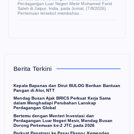
O
ak
n
Perdagangan Luar Negeri Mesir Mohamed Farid
M
I
Saleh di Jaipur, India, pada Jumat, (7/8/2026).
BR
Pe
Pertemuan tersebut membahas…
IC
rda
Pe
S
ga
rku
Pe
ng
at
rku
an
Pe
at
Lu
net
Ke
ar
ras
E
K
rja
Ne
i
Berita Terkini
O
N
O
Sa
ger
ke
M
I
ma
i
Pa
Kepala Bapanas dan Dirut BULOG Berikan Bantuan
Pangan di Alor, NTT
dal
Me
sar
Hili
Mendag Busan Ajak BRICS Perkuat Kerja Sama
am
sir,
Ek
ris
dalam Menghadapi Perubahan Lanskap
Me
Me
sp
asi
Perdagangan Global
ng
nd
or,
PT
Bertemu dengan Menteri Investasi dan
Perdagangan Luar Negeri Mesir, Mendag Busan
ha
ag
Ke
PN
Dorong Pertemuan ke-2 JTC pada 2026
da
Bu
me
La
Perkuat Penetrasi ke Pasar Ekspor, Kemendag