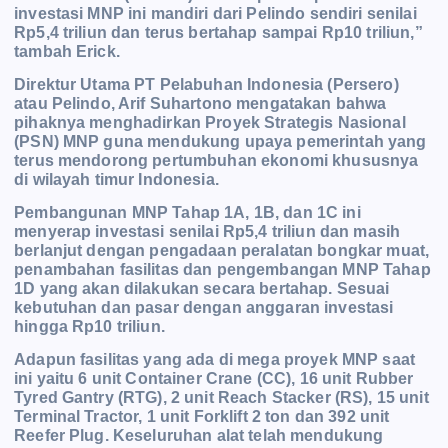
investasi MNP ini mandiri dari Pelindo sendiri senilai
Rp5,4 triliun dan terus bertahap sampai R
p10 triliun,”
tambah Erick.
Direktur Utama PT Pelabuhan Indonesia (Persero)
atau Pelindo, Arif Suhartono mengatakan bahwa
pihaknya menghadirkan Proyek Strategis Nasional
(PSN) MNP guna mendukung upaya p
emerintah yang
terus mendorong pertumbuhan ekonomi khususnya
di wilayah timur Indonesia.
Pembangunan MNP Tahap 1A, 1B, dan 1C ini
menyerap investasi senilai Rp5,4 triliun dan masih
berlanjut dengan pengadaan peralatan bongkar muat,
penambahan fasilitas dan pengembangan M
NP Tahap
1D yang akan dilakukan secara bertahap. Sesuai
kebutuhan dan pasar dengan anggaran investasi
hingga Rp10 triliun.
Adapun fasilitas yang ada di mega proyek MNP saat
ini yaitu 6 unit Container Crane (CC), 16 unit Rubber
Tyred Gantry (RTG), 2 unit Reach Stacker (RS), 15 unit
Terminal Tractor, 1 unit Forklift 2 ton dan 392 unit
Reefer Plug. Keseluruhan alat telah mendukung