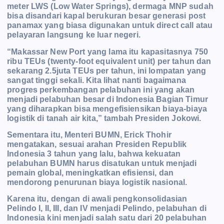
meter LWS (Low Water Springs), dermaga MNP sudah
bisa disandari kapal berukuran besar generasi post
panamax yang biasa digunakan untuk direct call a
tau
pelayaran langsung ke luar negeri.
“Makassar New Port yang lama itu kapasitasnya 750
ribu TEUs (twenty-foot equivalent unit) per tahun dan
sekarang 2.5juta TEUs per tahun, ini lompatan yang
sangat tinggi sekali. Kita lihat nanti bagaimana
progres perkembangan pelabuhan ini yang akan
menjadi pelabuhan besar di Indonesia Bagian Timur
yang diharapkan bisa mengefisiensikan biaya-biaya
logistik di tanah air kita,” tambah Presiden Jokowi.
Sementara itu, Menteri BUMN, Erick Thohir
mengatakan, sesuai arahan Presiden Republik
Indonesia 3 tahun y
ang lalu, bahwa kekuatan
pelabuhan BUMN harus disatukan untuk menjadi
pemain global, meningkatkan efisiensi, dan
mendorong penurunan biaya logistik nasional.
Karena itu, dengan di awali pengkonsolidasian
Pelindo I, II, III, dan IV menjadi Pelindo, pelabuhan di
Indonesia kini menjadi salah satu dari 20 pelabuhan