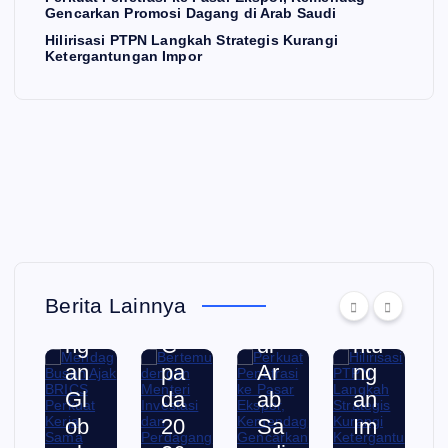
Gencarkan Promosi Dagang di Arab Saudi
U
pi
sa
nd
ng
Hilirisasi PTPN Langkah Strategis Kurangi
Pe
n
ag
ka
Ketergantungan Impor
rub
Do
Ge
h
ah
ron
nc
Str
an
g
ark
ate
La
Pe
an
gis
ns
rte
Pr
Ku
ka
mu
om
ran
p
an
osi
gi
Pe
ke-
Da
Ke
rda
2
ga
ter
Berita Lainnya
ga
JT
ng
ga
ng
C
di
ntu
an
pa
Ar
ng
Gl
da
ab
an
ob
20
Sa
Im