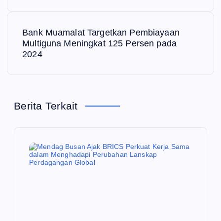
v
i
Bank Muamalat Targetkan Pembiayaan
Multiguna Meningkat 125 Persen pada
g
2024
a
s
Berita Terkait
i
p
o
s