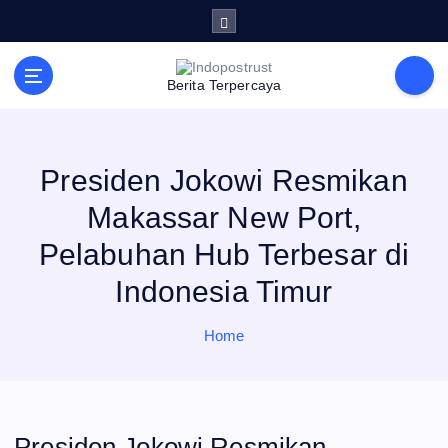
S
k
i
p
t
Berita Terpercaya
o
c
o
n
t
e
Presiden Jokowi Resmikan
n
t
Makassar New Port,
Pelabuhan Hub Terbesar di
Indonesia Timur
Home
Presiden Jokowi Resmikan