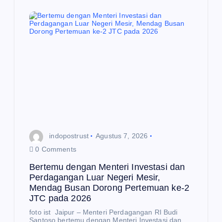
E
K
O
N
O
M
I
Be
rte
mu
E
K
de
O
N
O
ng
M
I
an
Me
Me
indopostrust
Agustus 7, 2026
nd
nte
0 Comments
ag
ri
Bertemu dengan Menteri Investasi dan
Bu
Inv
Perdagangan Luar Negeri Mesir,
sa
est
Mendag Busan Dorong Pertemuan ke-2
JTC pada 2026
n
asi
E
K
Aj
da
foto ist Jaipur – Menteri Perdagangan RI Budi
O
N
Santoso bertemu dengan Menteri Investasi dan