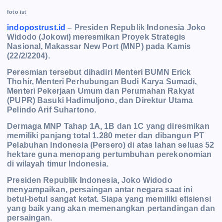
foto ist
indopostrust.id
– Presiden Republik Indonesia Joko
Widodo (Jokowi) meresmikan Proyek Strategis
Nasional, Makassar New Port (MNP) pada Kamis
(22/2/2204).
Peresmian tersebut dihadiri Menteri BUMN Erick
Thohir, Menteri Perhubungan Budi Karya Sumadi,
Menteri Pekerjaan Umum d
an Perumahan Rakyat
(PUPR) Basuki Hadimuljono, dan Direktur Utama
Pelindo Arif Suhartono.
Dermaga MNP Tahap 1A, 1B dan 1C yang diresmikan
memiliki panjang total 1.280 meter dan dibangun PT
Pelabuhan Indonesia (Persero) di atas lahan seluas 52
hektare guna menopang pertumbuhan perekonomian
di wilayah timur Indonesia.
Presiden Republik Indonesia, Joko Widodo
menyampaikan, persaingan antar negara saat ini
betul-betul sangat ketat. Siapa yang memiliki efisiensi
yang baik yang akan memenangkan pertandingan dan
persaingan.