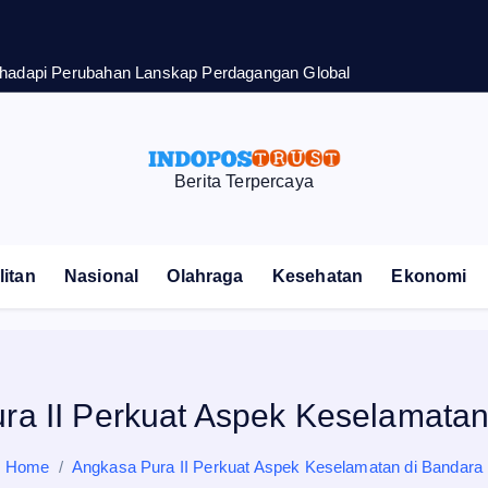
h
a
d
a
p
i
P
e
r
u
b
a
h
a
n
L
a
n
s
k
a
p
P
e
r
d
a
g
a
n
g
a
n
G
l
o
b
a
l
Berita Terpercaya
itan
Nasional
Olahraga
Kesehatan
Ekonomi
ra II Perkuat Aspek Keselamatan
Home
Angkasa Pura II Perkuat Aspek Keselamatan di Bandara