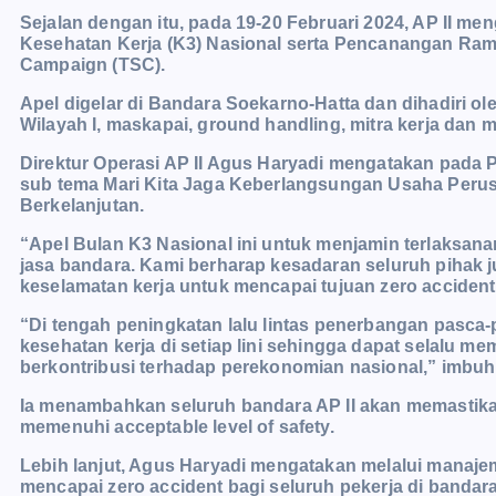
Sejalan dengan itu, pada 19-20 Februari 2024, AP II m
Kesehatan Kerja (K3) Nasional serta Pencanangan Ram
Campaign (TSC).
Apel digelar di Bandara Soekarno-Hatta dan dihadiri ol
Wilayah I, maskapai, ground handling, mitra kerja dan m
Direktur Operasi AP II Agus Haryadi mengatakan pada P
sub tema Mari Kita Jaga Keberlangsungan Usaha Per
Berkelanjutan.
“Apel Bulan K3 Nasional ini untuk menjamin terlaksan
jasa bandara. Kami berharap kesadaran seluruh pihak 
keselamatan kerja untuk mencapai tujuan zero accident,
“Di tengah peningkatan lalu lintas penerbangan pasca-
kesehatan kerja di setiap lini sehingga dapat selalu
berkontribusi terhadap perekonomian nasional,” imbuh
Ia menambahkan seluruh bandara AP II akan memastika
memenuhi acceptable level of safety.
Lebih lanjut, Agus Haryadi mengatakan melalui manajem
mencapai zero accident bagi seluruh pekerja di bandar