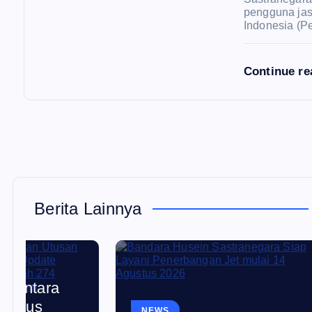
pengguna jas
Indonesia (P
Continue r
Berita Lainnya
NEWS
EKON