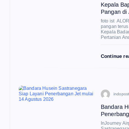
i
Kepala Ba
Pangan di 
p
foto ist ALO
pangan terus
Kepala Badan
o
Pertanian An
s
Continue r
indopost
Bandara H
Penerbang
InJourney Air
Sastranegara