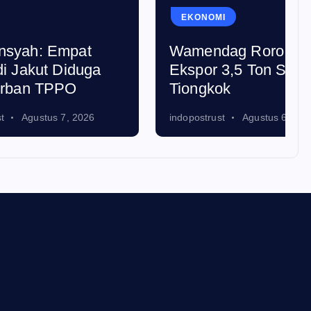
EKONOMI
at
Wamendag Roro Lepas
uga
Ekspor 3,5 Ton Salak ke
Tiongkok
026
indopostrust
Agustus 6, 2026