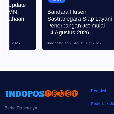
Bandara Husein
Telko
Sastranegara Siap Layani
Strate
Penerbangan Jet mulai
Seban
14 Agustus 2026
Dipan
indopostrust
Agustus 7, 2026
indopostr
Redaksi
Kode Etik Ju
Berita Terpercaya