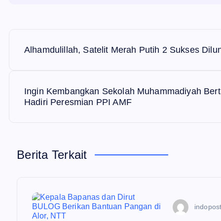
N
Alhamdulillah, Satelit Merah Putih 2 Sukses Dil
a
v
Ingin Kembangkan Sekolah Muhammadiyah Bertar
Hadiri Peresmian PPI AMF
i
g
Berita Terkait
a
s
indopost