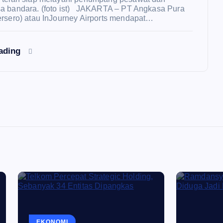
a bandara. (foto ist) JAKARTA – PT Angkasa Pura
ersero) atau InJourney Airports mendapat…
eading
OMI