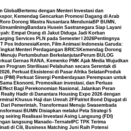
n Global
Bertemu dengan Menteri Investasi dan
 Ekspor, Kemendag Gencarkan Promosi Dagang di Arab
Roro Dorong Wastra Nusantara Mendunia
BP BUMN,
Streamlining
Bandara Husein Sastranegara Siap Layani
ah: Empat Orang di Jakut Diduga Jadi Korban
rging Services PLN pada Semester I 2026
Pentingnya
T Pos Indonesia
Keren, Film Animasi Indonesia Garuda:
 Tingkat Menteri Perdagangan BRICS
Kemendag Dorong
i Menuju Pertumbuhan Berkelanjutan
Perum BULOG
rkuat Gernas RANA, Kemenko PMK Ajak Media Wujudkan
 Program Sterilisasi Pelabuhan secara Serentak di
6, Perkuat Eksistensi di Pasar Afrika Selatan
Produk
u (PIM) Perkuat Sinergi Pemberdayaan Perempuan untuk
 Sama Ekonomi, Promosikan investasi, dan Perluas
Effect Bagi Perekonomian Nasional, Jalankan Peran
 Realty Hadir di Danantara Housing Expo 2026 dengan
rminal Khusus Haji dan Umrah 2F
Patriot Bond Digugat di
Dari Pemerintah, Transformasi Menuju Swasembada
nsformasi BUMN Disiapkan melalui Peta Strategi 5
 seiring Realisasi Investasi Asing Langsung (FDI)
angan langsung Manado–Ternate
IPC TPK Terima
nati di Cili, Business Matching Juni Raih Potensi