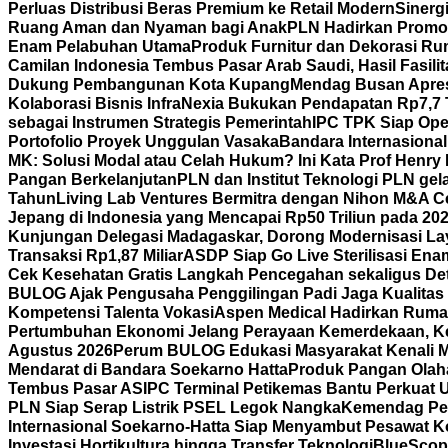
Perluas Distribusi Beras Premium ke Retail Modern
Sinerg
Ruang Aman dan Nyaman bagi Anak
PLN Hadirkan Promo 
Enam Pelabuhan Utama
Produk Furnitur dan Dekorasi Ru
Camilan Indonesia Tembus Pasar Arab Saudi, Hasil Fasili
Dukung Pembangunan Kota Kupang
Mendag Busan Apresi
Kolaborasi Bisnis
InfraNexia Bukukan Pendapatan Rp7,7 Tr
sebagai Instrumen Strategis Pemerintah
IPC TPK Siap Ope
Portofolio Proyek Unggulan Vasaka
Bandara Internasiona
MK: Solusi Modal atau Celah Hukum? Ini Kata Prof Henry
Pangan Berkelanjutan
PLN dan Institut Teknologi PLN ge
Tahun
Living Lab Ventures Bermitra dengan Nihon M&A Cen
Jepang di Indonesia yang Mencapai Rp50 Triliun pada 20
Kunjungan Delegasi Madagaskar, Dorong Modernisasi Lay
Transaksi Rp1,87 Miliar
ASDP Siap Go Live Sterilisasi En
Cek Kesehatan Gratis Langkah Pencegahan sekaligus Det
BULOG Ajak Pengusaha Penggilingan Padi Jaga Kualitas
Kompetensi Talenta Vokasi
Aspen Medical Hadirkan Rumah
Pertumbuhan Ekonomi Jelang Perayaan Kemerdekaan, K
Agustus 2026
Perum BULOG Edukasi Masyarakat Kenali Mu
Mendarat di Bandara Soekarno Hatta
Produk Pangan Olaha
Tembus Pasar AS
IPC Terminal Petikemas Bantu Perkuat 
PLN Siap Serap Listrik PSEL Legok Nangka
Kemendag Per
Internasional Soekarno-Hatta Siap Menyambut Pesawat Ko
Investasi Hortikultura hingga Transfer Teknologi
BlueScope