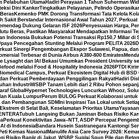
am Pelabuhan Utama
Hadiri Perayaan 1 Tahun Suherman Wid
eksi Dini Kanker
Tingkatkan Pelayanan, Pelindo Operasikan
 Beras
Kemenko PMK Dorong Transformasi Tata Kelola Kola
 Sakit Berstandar Internasional Awal Tahun 2027, Perkua
emendag Dukung Gelaran ISF 2026
Penyesuaian Harga, Per
tu Beras, Pastikan Masyarakat Mendapatkan Informasi Te
n Indonesia Bukukan Potensi Transaksi Rp150,7 Miliar d
Upaya Pencegahan Stunting Melalui Program PELITA 2026
D
kuat Sinergi Pengembangan Ekspor Sulawesi, Papua, dan
mersial Terbesar di Dunia Airbus A380-800 Emirates
Menda
 Lysaght dan IAI Bekasi Umumkan President University seb
ood melalui Food & Hospitality Indonesia 2026
PTDI Kiri
iomedical Campus, Perkuat Ekosistem Digital Hub di BSD 
 dan Perkuat Pemberdayaan Penggilingan Rakyat
Hadiri Di
han Industri
WSBP Tanam Lebih dari 2 Ribu Pohon sepanj
araf Global
Hypernet Technologies Luncurkan Whooz, Solus
 dan Kuala Lumpur
Perum BULOG Perkuat Kolaborasi untuk 
rja dan Pembangunan SDM
Ini Inspirasi Tas Lokal untuk Se
strem di Selat Bali, Keselamatan Prioritas Utama
Yayasan
 LENTERA
Tubuh Langsing Bukan Jaminan Bebas Risiko Kard
ia
Perkuat Konektivitas Jawa–NTT, ASDP Percepat Pengemb
I di Indonesia
Bandara Husein Sastranegara Kantongi Serti
Peti Kemas Nasional
Manulife Asia Care Survey 2026: Kema
ngi Risiko Banjir di Jakut, WSBP Suplai Spun Pile dan Bet