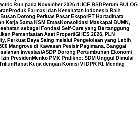
ectric Run pada November 2026 di ICE BSD
Perum BULOG
aran
Produk Farmasi dan Kesehatan Indonesia Raih
 Busan Dorong Perluas Pasar Ekspor
PT Hartadinata
n dan Kerja Sama KSM Emas
Konsolidasi Maskapai BUMN,
esehatan sebagai Fondasi Self-Care yang Bertanggung
alkan Pemanfaatan Aset Properti
GHES 2026, PLN
ty, Perkuat Daya Saing melalui Pengelolaan yang Lebih
00 Mangrove di Kawasan Pesisir Pagimana, Banggai
esalahan Investasi
ASDP Dorong Pertumbuhan Ekonomi
Izin Presiden
Menko PMK Pratikno: SDM Unggul Dimulai
riliun
Rapat Kerja dengan Komisi VI DPR RI, Mendag