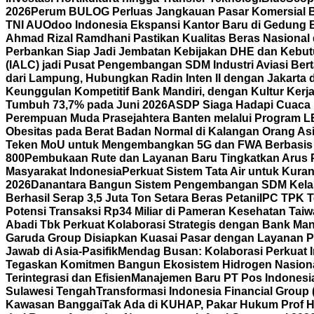
2026
Perum BULOG Perluas Jangkauan Pasar Komersial Bef
TNI AU
Odoo Indonesia Ekspansi Kantor Baru di Gedung B
Ahmad Rizal Ramdhani Pastikan Kualitas Beras Nasional
Perbankan Siap Jadi Jembatan Kebijakan DHE dan Kebutu
(IALC) jadi Pusat Pengembangan SDM Industri Aviasi Bert
dari Lampung, Hubungkan Radin Inten II dengan Jakarta
Keunggulan Kompetitif Bank Mandiri, dengan Kultur Ke
Tumbuh 73,7% pada Juni 2026
ASDP Siaga Hadapi Cuaca Ek
Perempuan Muda Prasejahtera Banten melalui Program
Obesitas pada Berat Badan Normal di Kalangan Orang As
Teken MoU untuk Mengembangkan 5G dan FWA Berbasis A
800
Pembukaan Rute dan Layanan Baru Tingkatkan Arus 
Masyarakat Indonesia
Perkuat Sistem Tata Air untuk Kura
2026
Danantara Bangun Sistem Pengembangan SDM Kelas
Berhasil Serap 3,5 Juta Ton Setara Beras Petani
IPC TPK T
Potensi Transaksi Rp34 Miliar di Pameran Kesehatan Tai
Abadi Tbk Perkuat Kolaborasi Strategis dengan Bank Mand
Garuda Group Disiapkan Kuasai Pasar dengan Layanan P
Jawab di Asia-Pasifik
Mendag Busan: Kolaborasi Perkuat I
Tegaskan Komitmen Bangun Ekosistem Hidrogen Nasion
Terintegrasi dan Efisien
Manajemen Baru PT Pos Indonesia
Sulawesi Tengah
Transformasi Indonesia Financial Group 
Kawasan Banggai
Tak Ada di KUHAP, Pakar Hukum Prof H