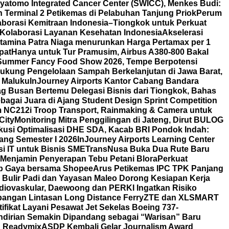
yatomo Integrated Cancer Center (SWICC), Menkes Budi:
 Terminal 2 Petikemas di Pelabuhan Tanjung Priok
Perum
borasi Kemitraan Indonesia–Tiongkok untuk Perkuat
t Kolaborasi Layanan Kesehatan Indonesia
Akselerasi
tamina Patra Niaga menurunkan Harga Pertamax per 1
pat
Hanya untuk Tur Pramusim, Airbus A380-800 Bakal
i Summer Fancy Food Show 2026, Tempe Berpotensi
ukung Pengelolaan Sampah Berkelanjutan di Jawa Barat,
 Maluku
InJourney Airports Kantor Cabang Bandara
g Busan Bertemu Delegasi Bisnis dari Tiongkok, Bahas
agai Juara di Ajang Student Design Sprint Competition
m NC212i Troop Transport, Rainmaking & Camera untuk
City
Monitoring Mitra Penggilingan di Jateng, Dirut BULOG
skusi Optimalisasi DHE SDA, Kacab BRI Pondok Indah:
ang Semester I 2026
InJourney Airports Learning Center
i IT untuk Bisnis SME
TransNusa Buka Dua Rute Baru
Menjamin Penyerapan Tebu Petani Blora
Perkuat
tiap Gaya bersama Shopee
Arus Petikemas IPC TPK Panjang
 Bulir Padi dan Yayasan Maleo Dorong Kesiapan Kerja
iovaskular, Daewoong dan PERKI Ingatkan Risiko
angan Lintasan Long Distance Ferry
ZTE dan XLSMART
fikat Layani Pesawat Jet Sekelas Boeing 737-
ndirian Semakin Dipandang sebagai “Warisan” Baru
on Readymix
ASDP Kembali Gelar Journalism Award