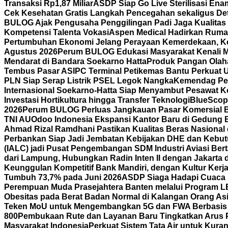
Transaksi Rp1,87 Miliar
ASDP Siap Go Live Sterilisasi En
Cek Kesehatan Gratis Langkah Pencegahan sekaligus Det
BULOG Ajak Pengusaha Penggilingan Padi Jaga Kualitas
Kompetensi Talenta Vokasi
Aspen Medical Hadirkan Rumah
Pertumbuhan Ekonomi Jelang Perayaan Kemerdekaan, K
Agustus 2026
Perum BULOG Edukasi Masyarakat Kenali Mu
Mendarat di Bandara Soekarno Hatta
Produk Pangan Olaha
Tembus Pasar AS
IPC Terminal Petikemas Bantu Perkuat 
PLN Siap Serap Listrik PSEL Legok Nangka
Kemendag Per
Internasional Soekarno-Hatta Siap Menyambut Pesawat Ko
Investasi Hortikultura hingga Transfer Teknologi
BlueScope
2026
Perum BULOG Perluas Jangkauan Pasar Komersial Bef
TNI AU
Odoo Indonesia Ekspansi Kantor Baru di Gedung B
Ahmad Rizal Ramdhani Pastikan Kualitas Beras Nasional
Perbankan Siap Jadi Jembatan Kebijakan DHE dan Kebutu
(IALC) jadi Pusat Pengembangan SDM Industri Aviasi Bert
dari Lampung, Hubungkan Radin Inten II dengan Jakarta
Keunggulan Kompetitif Bank Mandiri, dengan Kultur Ke
Tumbuh 73,7% pada Juni 2026
ASDP Siaga Hadapi Cuaca Ek
Perempuan Muda Prasejahtera Banten melalui Program
Obesitas pada Berat Badan Normal di Kalangan Orang As
Teken MoU untuk Mengembangkan 5G dan FWA Berbasis A
800
Pembukaan Rute dan Layanan Baru Tingkatkan Arus 
Masyarakat Indonesia
Perkuat Sistem Tata Air untuk Kura