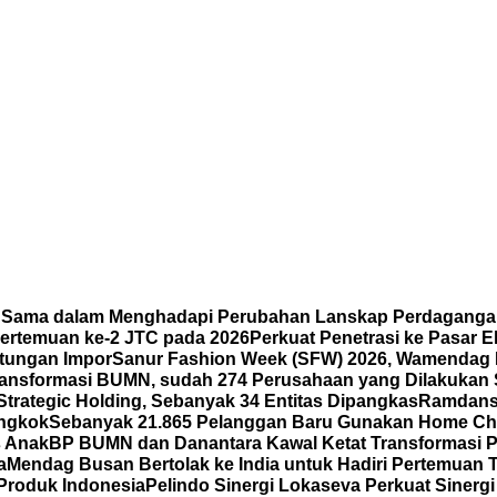
a Sama dalam Menghadapi Perubahan Lanskap Perdaganga
ertemuan ke-2 JTC pada 2026
Perkuat Penetrasi ke Pasar
ntungan Impor
Sanur Fashion Week (SFW) 2026, Wamendag 
ansformasi BUMN, sudah 274 Perusahaan yang Dilakukan 
Strategic Holding, Sebanyak 34 Entitas Dipangkas
Ramdansy
ongkok
Sebanyak 21.865 Pelanggan Baru Gunakan Home Cha
s Anak
BP BUMN dan Danantara Kawal Ketat Transformasi P
a
Mendag Busan Bertolak ke India untuk Hadiri Pertemuan
 Produk Indonesia
Pelindo Sinergi Lokaseva Perkuat Sinerg