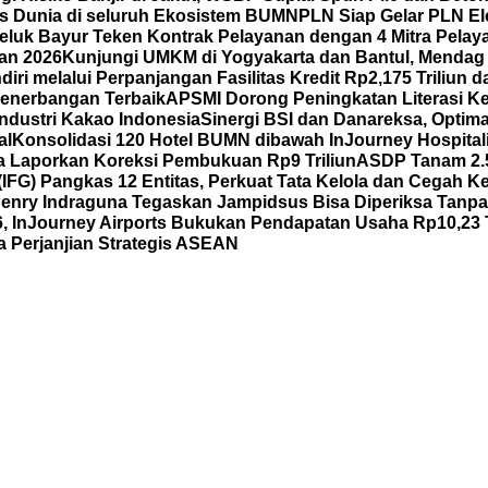
 Dunia di seluruh Ekosistem BUMN
PLN Siap Gelar PLN El
eluk Bayur Teken Kontrak Pelayanan dengan 4 Mitra Pelay
wan 2026
Kunjungi UMKM di Yogyakarta dan Bantul, Mendag
iri melalui Perpanjangan Fasilitas Kredit Rp2,175 Triliu
enerbangan Terbaik
APSMI Dorong Peningkatan Literasi K
ndustri Kakao Indonesia
Sinergi BSI dan Danareksa, Optim
al
Konsolidasi 120 Hotel BUMN dibawah InJourney Hospitali
 Laporkan Koreksi Pembukuan Rp9 Triliun
ASDP Tanam 2.5
(IFG) Pangkas 12 Entitas, Perkuat Tata Kelola dan Cegah K
enry Indraguna Tegaskan Jampidsus Bisa Diperiksa Tanpa 
6, InJourney Airports Bukukan Pendapatan Usaha Rp10,23 T
Perjanjian Strategis ASEAN