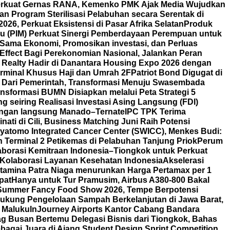
rkuat Gernas RANA, Kemenko PMK Ajak Media Wujudkan
 Program Sterilisasi Pelabuhan secara Serentak di
6, Perkuat Eksistensi di Pasar Afrika Selatan
Produk
u (PIM) Perkuat Sinergi Pemberdayaan Perempuan untuk
 Sama Ekonomi, Promosikan investasi, dan Perluas
Effect Bagi Perekonomian Nasional, Jalankan Peran
 Realty Hadir di Danantara Housing Expo 2026 dengan
rminal Khusus Haji dan Umrah 2F
Patriot Bond Digugat di
Dari Pemerintah, Transformasi Menuju Swasembada
nsformasi BUMN Disiapkan melalui Peta Strategi 5
 seiring Realisasi Investasi Asing Langsung (FDI)
angan langsung Manado–Ternate
IPC TPK Terima
nati di Cili, Business Matching Juni Raih Potensi
yatomo Integrated Cancer Center (SWICC), Menkes Budi:
 Terminal 2 Petikemas di Pelabuhan Tanjung Priok
Perum
borasi Kemitraan Indonesia–Tiongkok untuk Perkuat
t Kolaborasi Layanan Kesehatan Indonesia
Akselerasi
tamina Patra Niaga menurunkan Harga Pertamax per 1
pat
Hanya untuk Tur Pramusim, Airbus A380-800 Bakal
i Summer Fancy Food Show 2026, Tempe Berpotensi
ukung Pengelolaan Sampah Berkelanjutan di Jawa Barat,
 Maluku
InJourney Airports Kantor Cabang Bandara
g Busan Bertemu Delegasi Bisnis dari Tiongkok, Bahas
agai Juara di Ajang Student Design Sprint Competition