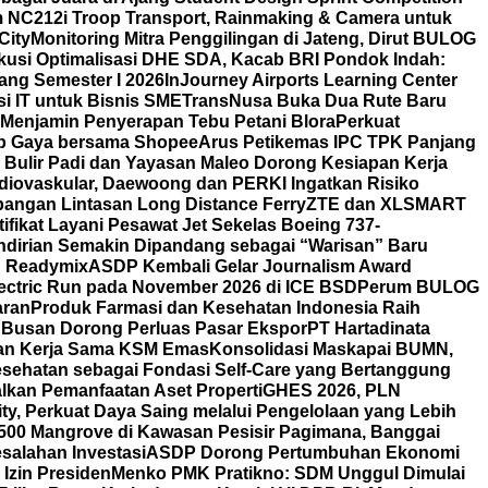
m NC212i Troop Transport, Rainmaking & Camera untuk
City
Monitoring Mitra Penggilingan di Jateng, Dirut BULOG
skusi Optimalisasi DHE SDA, Kacab BRI Pondok Indah:
ang Semester I 2026
InJourney Airports Learning Center
i IT untuk Bisnis SME
TransNusa Buka Dua Rute Baru
Menjamin Penyerapan Tebu Petani Blora
Perkuat
tiap Gaya bersama Shopee
Arus Petikemas IPC TPK Panjang
 Bulir Padi dan Yayasan Maleo Dorong Kesiapan Kerja
iovaskular, Daewoong dan PERKI Ingatkan Risiko
angan Lintasan Long Distance Ferry
ZTE dan XLSMART
fikat Layani Pesawat Jet Sekelas Boeing 737-
ndirian Semakin Dipandang sebagai “Warisan” Baru
on Readymix
ASDP Kembali Gelar Journalism Award
ectric Run pada November 2026 di ICE BSD
Perum BULOG
aran
Produk Farmasi dan Kesehatan Indonesia Raih
 Busan Dorong Perluas Pasar Ekspor
PT Hartadinata
n dan Kerja Sama KSM Emas
Konsolidasi Maskapai BUMN,
esehatan sebagai Fondasi Self-Care yang Bertanggung
alkan Pemanfaatan Aset Properti
GHES 2026, PLN
ty, Perkuat Daya Saing melalui Pengelolaan yang Lebih
00 Mangrove di Kawasan Pesisir Pagimana, Banggai
esalahan Investasi
ASDP Dorong Pertumbuhan Ekonomi
Izin Presiden
Menko PMK Pratikno: SDM Unggul Dimulai