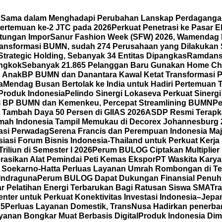
a Sama dalam Menghadapi Perubahan Lanskap Perdaganga
ertemuan ke-2 JTC pada 2026
Perkuat Penetrasi ke Pasar
ntungan Impor
Sanur Fashion Week (SFW) 2026, Wamendag 
ansformasi BUMN, sudah 274 Perusahaan yang Dilakukan 
Strategic Holding, Sebanyak 34 Entitas Dipangkas
Ramdansy
ongkok
Sebanyak 21.865 Pelanggan Baru Gunakan Home Cha
s Anak
BP BUMN dan Danantara Kawal Ketat Transformasi P
a
Mendag Busan Bertolak ke India untuk Hadiri Pertemuan
 Produk Indonesia
Pelindo Sinergi Lokaseva Perkuat Sinerg
i BP BUMN dan Kemenkeu, Percepat Streamlining BUMN
Pe
Tambah Daya 50 Persen di GIIAS 2026
ASDP Resmi Terapkan
mah Indonesia Tampil Memukau di Decorex Johannesburg 202
tasi Perwadag
Serena Francis dan Perempuan Indonesia Maj
asi Forum Bisnis Indonesia-Thailand untuk Perkuat Kerja
iliun di Semester I 2026
Perum BULOG Ciptakan Multiplier 
rasikan Alat Pemindai Peti Kemas Ekspor
PT Waskita Karya
l Soekarno-Hatta Perluas Layanan Umrah Rombongan di Te
 Indraguna
Perum BULOG Dapat Dukungan Finansial Penuh 
lar Pelatihan Energi Terbarukan Bagi Ratusan Siswa SMA
Tra
ter untuk Perkuat Konektivitas Investasi Indonesia–Jepang
25
Perluas Layanan Domestik, TransNusa Hadirkan penerb
anan Bongkar Muat Berbasis Digital
Produk Indonesia Dimi