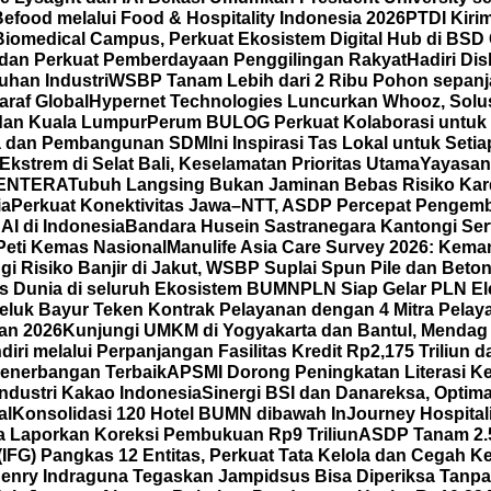
ood melalui Food & Hospitality Indonesia 2026
PTDI Kiri
iomedical Campus, Perkuat Ekosistem Digital Hub di BSD 
 dan Perkuat Pemberdayaan Penggilingan Rakyat
Hadiri Di
han Industri
WSBP Tanam Lebih dari 2 Ribu Pohon sepanj
araf Global
Hypernet Technologies Luncurkan Whooz, Solus
 dan Kuala Lumpur
Perum BULOG Perkuat Kolaborasi untuk 
rja dan Pembangunan SDM
Ini Inspirasi Tas Lokal untuk Se
strem di Selat Bali, Keselamatan Prioritas Utama
Yayasan
 LENTERA
Tubuh Langsing Bukan Jaminan Bebas Risiko Kard
ia
Perkuat Konektivitas Jawa–NTT, ASDP Percepat Pengemb
I di Indonesia
Bandara Husein Sastranegara Kantongi Serti
Peti Kemas Nasional
Manulife Asia Care Survey 2026: Kema
ngi Risiko Banjir di Jakut, WSBP Suplai Spun Pile dan Bet
 Dunia di seluruh Ekosistem BUMN
PLN Siap Gelar PLN El
eluk Bayur Teken Kontrak Pelayanan dengan 4 Mitra Pelay
wan 2026
Kunjungi UMKM di Yogyakarta dan Bantul, Mendag
iri melalui Perpanjangan Fasilitas Kredit Rp2,175 Triliu
enerbangan Terbaik
APSMI Dorong Peningkatan Literasi K
ndustri Kakao Indonesia
Sinergi BSI dan Danareksa, Optim
al
Konsolidasi 120 Hotel BUMN dibawah InJourney Hospitali
 Laporkan Koreksi Pembukuan Rp9 Triliun
ASDP Tanam 2.5
(IFG) Pangkas 12 Entitas, Perkuat Tata Kelola dan Cegah K
enry Indraguna Tegaskan Jampidsus Bisa Diperiksa Tanpa 