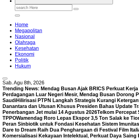
Search
for:
Home
Megapolitan
Nasional
Olahraga
Kesehatan
Ekonomi
Politik
Hukum
Sab. Agu 8th, 2026
Trending News:
Mendag Busan Ajak BRICS Perkuat Kerj
Perdagangan Luar Negeri Mesir, Mendag Busan Dorong P
Saudi
Hilirisasi PTPN Langkah Strategis Kurangi Keterga
Danantara dan Utusan Khusus Presiden Bahas Update Tr
Penerbangan Jet mulai 14 Agustus 2026
Telkom Percepat 
TPPO
Wamendag Roro Lepas Ekspor 3,5 Ton Salak ke Ti
Peran Sinbiotik untuk Fondasi Kesehatan Sistem Imunita
Dare to Dream Raih Dua Penghargaan di Festival Film Itali
Komersialisasi Kekayaan Intelektual, Perkuat Daya Saing