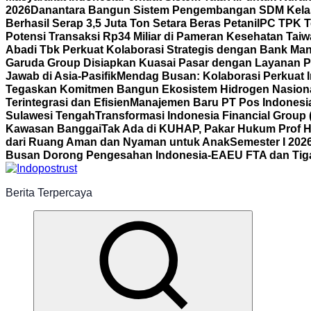
2026
Danantara Bangun Sistem Pengembangan SDM Kelas
Berhasil Serap 3,5 Juta Ton Setara Beras Petani
IPC TPK T
Potensi Transaksi Rp34 Miliar di Pameran Kesehatan Tai
Abadi Tbk Perkuat Kolaborasi Strategis dengan Bank Mand
Garuda Group Disiapkan Kuasai Pasar dengan Layanan P
Jawab di Asia-Pasifik
Mendag Busan: Kolaborasi Perkuat I
Tegaskan Komitmen Bangun Ekosistem Hidrogen Nasion
Terintegrasi dan Efisien
Manajemen Baru PT Pos Indonesia
Sulawesi Tengah
Transformasi Indonesia Financial Group 
Kawasan Banggai
Tak Ada di KUHAP, Pakar Hukum Prof H
dari Ruang Aman dan Nyaman untuk Anak
Semester I 202
Busan Dorong Pengesahan Indonesia-EAEU FTA dan Tiga 
Berita Terpercaya