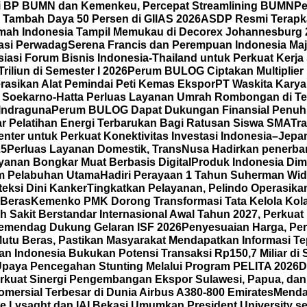
i BP BUMN dan Kemenkeu, Percepat Streamlining BUMN
Pe
Tambah Daya 50 Persen di GIIAS 2026
ASDP Resmi Terapkan
mah Indonesia Tampil Memukau di Decorex Johannesburg 202
tasi Perwadag
Serena Francis dan Perempuan Indonesia Maj
asi Forum Bisnis Indonesia-Thailand untuk Perkuat Kerja
iliun di Semester I 2026
Perum BULOG Ciptakan Multiplier 
rasikan Alat Pemindai Peti Kemas Ekspor
PT Waskita Karya
l Soekarno-Hatta Perluas Layanan Umrah Rombongan di Te
 Indraguna
Perum BULOG Dapat Dukungan Finansial Penuh 
lar Pelatihan Energi Terbarukan Bagi Ratusan Siswa SMA
Tra
ter untuk Perkuat Konektivitas Investasi Indonesia–Jepang
25
Perluas Layanan Domestik, TransNusa Hadirkan penerb
anan Bongkar Muat Berbasis Digital
Produk Indonesia Dimi
am Pelabuhan Utama
Hadiri Perayaan 1 Tahun Suherman Wid
eksi Dini Kanker
Tingkatkan Pelayanan, Pelindo Operasikan
 Beras
Kemenko PMK Dorong Transformasi Tata Kelola Kola
 Sakit Berstandar Internasional Awal Tahun 2027, Perkua
emendag Dukung Gelaran ISF 2026
Penyesuaian Harga, Per
tu Beras, Pastikan Masyarakat Mendapatkan Informasi Te
n Indonesia Bukukan Potensi Transaksi Rp150,7 Miliar d
Upaya Pencegahan Stunting Melalui Program PELITA 2026
D
kuat Sinergi Pengembangan Ekspor Sulawesi, Papua, dan
mersial Terbesar di Dunia Airbus A380-800 Emirates
Menda
 Lysaght dan IAI Bekasi Umumkan President University seb