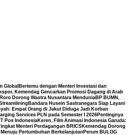
n Global
Bertemu dengan Menteri Investasi dan
 Ekspor, Kemendag Gencarkan Promosi Dagang di Arab
Roro Dorong Wastra Nusantara Mendunia
BP BUMN,
Streamlining
Bandara Husein Sastranegara Siap Layani
ah: Empat Orang di Jakut Diduga Jadi Korban
rging Services PLN pada Semester I 2026
Pentingnya
T Pos Indonesia
Keren, Film Animasi Indonesia Garuda:
 Tingkat Menteri Perdagangan BRICS
Kemendag Dorong
i Menuju Pertumbuhan Berkelanjutan
Perum BULOG