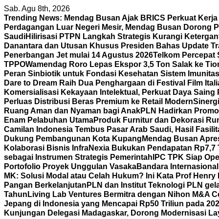
Skip
Sab. Agu 8th, 2026
to
Trending News:
Mendag Busan Ajak BRICS Perkuat Kerj
content
Perdagangan Luar Negeri Mesir, Mendag Busan Dorong P
Saudi
Hilirisasi PTPN Langkah Strategis Kurangi Keterga
Danantara dan Utusan Khusus Presiden Bahas Update Tr
Penerbangan Jet mulai 14 Agustus 2026
Telkom Percepat 
TPPO
Wamendag Roro Lepas Ekspor 3,5 Ton Salak ke Ti
Peran Sinbiotik untuk Fondasi Kesehatan Sistem Imunita
Dare to Dream Raih Dua Penghargaan di Festival Film Itali
Komersialisasi Kekayaan Intelektual, Perkuat Daya Saing
Perluas Distribusi Beras Premium ke Retail Modern
Sinerg
Ruang Aman dan Nyaman bagi Anak
PLN Hadirkan Promo 
Enam Pelabuhan Utama
Produk Furnitur dan Dekorasi Ru
Camilan Indonesia Tembus Pasar Arab Saudi, Hasil Fasili
Dukung Pembangunan Kota Kupang
Mendag Busan Apresi
Kolaborasi Bisnis
InfraNexia Bukukan Pendapatan Rp7,7 Tr
sebagai Instrumen Strategis Pemerintah
IPC TPK Siap Ope
Portofolio Proyek Unggulan Vasaka
Bandara Internasiona
MK: Solusi Modal atau Celah Hukum? Ini Kata Prof Henry
Pangan Berkelanjutan
PLN dan Institut Teknologi PLN ge
Tahun
Living Lab Ventures Bermitra dengan Nihon M&A Cen
Jepang di Indonesia yang Mencapai Rp50 Triliun pada 20
Kunjungan Delegasi Madagaskar, Dorong Modernisasi Lay